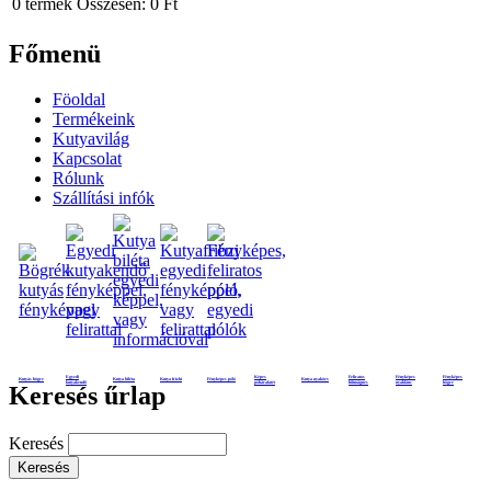
0
termék
Összesen:
0 Ft
Főmenü
Föoldal
Termékeink
Kutyavilág
Kapcsolat
Rólunk
Szállítási infók
Egyedi
Képes
Feliratos
Fényképes
Fényképes
Kutyás bögre
Kutya biléta
Kutya frizbi
Fényképes póló
Kutya nyakörv
kutyakendő
poháralátét
hűtmágnes
nyaklánc
bögre
Keresés űrlap
Keresés