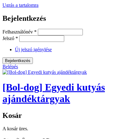
Ugrás a tartalomra
Bejelentkezés
Felhasználónév
*
Jelszó
*
Új jelszó igénylése
Belépés
[Bol-dog] Egyedi kutyás
ajándéktárgyak
Kosár
A kosár üres.