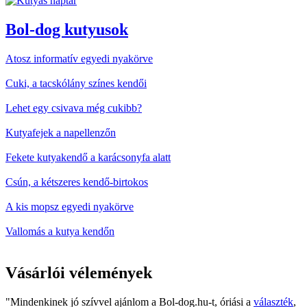
Bol-dog kutyusok
Atosz informatív egyedi nyakörve
Cuki, a tacskólány színes kendői
Lehet egy csivava még cukibb?
Kutyafejek a napellenzőn
Fekete kutyakendő a karácsonyfa alatt
Csún, a kétszeres kendő-birtokos
A kis mopsz egyedi nyakörve
Vallomás a kutya kendőn
Vásárlói vélemények
"Mindenkinek jó szívvel ajánlom a Bol-dog.hu-t, óriási a
választék
,