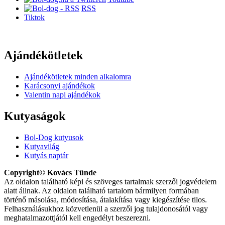
RSS
Tiktok
Ajándékötletek
Ajándékötletek minden alkalomra
Karácsonyi ajándékok
Valentin napi ajándékok
Kutyaságok
Bol-Dog kutyusok
Kutyavilág
Kutyás naptár
Copyright© Kovács Tünde
Az oldalon található képi és szöveges tartalmak szerzői jogvédelem
alatt állnak. Az oldalon található tartalom bármilyen formában
történő másolása, módosítása, átalakítása vagy kiegészítése tilos.
Felhasználásukhoz közvetlenül a szerzői jog tulajdonosától vagy
meghatalmazottjától kell engedélyt beszerezni.