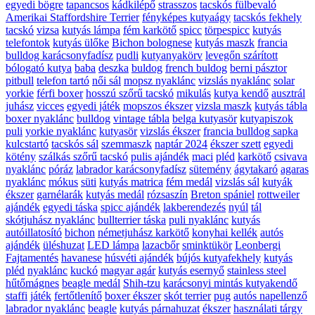
egyedi bögre
tapancsos
kádkilépő
strasszos
tacskós fülbevaló
Amerikai Staffordshire Terrier
fényképes kutyaágy
tacskós fekhely
tacskó
vizsa
kutyás lámpa
fém karkötő
spicc
törpespicc
kutyás
telefontok
kutyás ülőke
Bichon bolognese
kutyás maszk
francia
bulldog karácsonyfadísz
pudli
kutyanyakörv
levegőn szárított
bólogató kutya
baba
deszka
buldog
french buldog
berni pásztor
pitbull
telefon tartó
női sál
mopsz nyaklánc
vizslás nyaklánc
solar
yorkie
férfi boxer
hosszú szőrű tacskó
mikulás
kutya kendő
ausztrál
juhász
vicces
egyedi játék
mopszos ékszer
vizsla maszk
kutyás tábla
boxer nyaklánc
bulldog
vintage tábla
belga kutyasör
kutyapiszok
puli
yorkie nyaklánc
kutyasör
vizslás ékszer
francia bulldog sapka
kulcstartó
tacskós sál
szemmaszk
naptár 2024
ékszer szett
egyedi
kötény
szálkás szőrű tacskó
pulis ajándék
maci
pléd
karkötő
csivava
nyaklánc
póráz
labrador karácsonyfadísz
sütemény
ágytakaró
agaras
nyaklánc
mókus
süti
kutyás matrica
fém medál
vizslás sál
kutyák
ékszer
garnélarák
kutyás medál
rózsaszín
Breton spániel
rottweiler
ajándék
egyedi táska
spicc ajándék
lakberendezés
nyúl
tál
skótjuhász nyaklánc
bullterrier táska
puli nyaklánc
kutyás
autóillatosító
bichon
németjuhász karkötő
konyhai kellék
autós
ajándék
üléshuzat
LED lámpa
lazacbőr
sminktükör
Leonbergi
Fajtamentés
havanese
húsvéti ajándék
bújós kutyafekhely
kutyás
pléd
nyaklánc
kuckó
magyar agár
kutyás esernyő
stainless steel
hűtőmágnes
beagle medál
Shih-tzu
karácsonyi mintás kutyakendő
staffi
játék
fertőtlenítő
boxer ékszer
skót terrier
pug
autós napellenző
labrador nyaklánc
beagle
kutyás párnahuzat
ékszer
használati tárgy