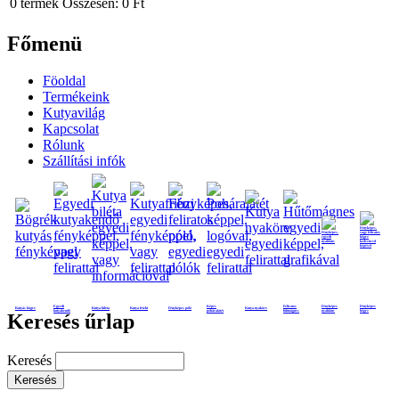
0
termék
Összesen:
0 Ft
Főmenü
Föoldal
Termékeink
Kutyavilág
Kapcsolat
Rólunk
Szállítási infók
Egyedi
Képes
Feliratos
Fényképes
Fényképes
Kutyás bögre
Kutya biléta
Kutya frizbi
Fényképes póló
Kutya nyakörv
kutyakendő
poháralátét
hűtmágnes
nyaklánc
bögre
Keresés űrlap
Keresés