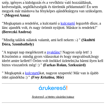
szép, igényes a kidolgozás és a vevőkhöz való hozzáállásuk,
kedvességük, segítőkészségük és türelmük példamutató! Én sem
megyek már máshova ha fényképes ajándéktárgyra van szükségem.
"
(Megyesi Anna)
"Megkaptam a rendelést, a kulcstartó a
kulcstartó
legszebb dísze, a
lánc ajandék volt, és nagy örömöt nyújtott. Máskor is rendelek!"
(Bereczki Andrea)
"Mindig találok nálatok valamit, ami kell nekem :-) "
(Skultéti
Dóra, Szombathely)
"A tegnapi nap megérkezett a
nyaklànc
! Nagyon szép lett! :)
Köszönöm a mindig gyors vàlaszokat és hogy megvalòsult,hogy
ideért amire kellett!! Öröm volt önökkel üzletelni,ha bàrmi ilyen kell
biztos visszatérek mèg! :) "
(Farkas Rolan, Szekszárd)
" Megkaptuk a
kulcstartó
kat, nagyon szuperek! Már van is újabb
ötlet ajándékba :) "
(Frey Krisztina, Mór)
Árukereső, a hiteles vásárlási kalauz