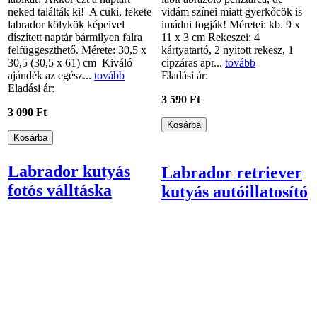
neked találták ki! A cuki, fekete
vidám színei miatt gyerkőcök is
labrador kölykök képeivel
imádni fogják! Méretei: kb. 9 x
díszített naptár bármilyen falra
11 x 3 cm Rekeszei: 4
felfüggeszthető. Mérete: 30,5 x
kártyatartó, 2 nyitott rekesz, 1
30,5 (30,5 x 61) cm Kiváló
cipzáras apr...
tovább
ajándék az egész...
tovább
Eladási ár:
Eladási ár:
3 590 Ft
3 090 Ft
Labrador kutyás
Labrador retriever
fotós válltáska
kutyás autóillatosító