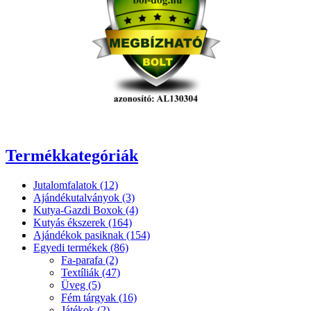
Termékkategóriák
Jutalomfalatok (12)
Ajándékutalványok (3)
Kutya-Gazdi Boxok (4)
Kutyás ékszerek (164)
Ajándékok pasiknak (154)
Egyedi termékek (86)
Fa-parafa (2)
Textíliák (47)
Üveg (5)
Fém tárgyak (16)
Játékok (2)