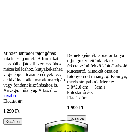
Minden labrador rajongónak
Remek ajándék labrador kutya
tökéletes ajándék! A formákat
rajongó szerettünknek ez a
használhatjátok linzer tésztához,
fekete színű fekvő labit ábrázoló
mézeskalácshoz, kutyakekszhez
kulcstartó. Mindkét oldalon
vagy éppen teasüteményekhez,
fotónyomott műanyag! Könnyű,
de kiválóan alkalmasak marcipán
mégis strapabíró. Mérete:
vagy fondant kiszúrásához is.
3,8*2,8 cm + 5cm a
Anyaga: műanyag A kiszúr...
kulcstartórész
tovább
Eladási ár:
Eladási ár:
1 990 Ft
1 290 Ft