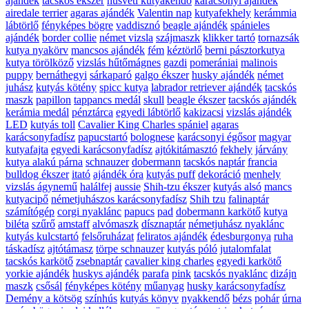
ajándék
tacskós ékszer
húsvéti kutyakendő
karácsonyi ajándék
airedale terrier
agaras ajándék
Valentin nap
kutyafekhely
kerámmia
lábtörlő
fényképes bögre
vaddisznó
beagle ajándék
spánieles
ajándék
border collie
német vizsla
szájmaszk
klikker tartó
tornazsák
kutya nyakörv
mancsos ajándék
fém
kéztörlő
berni pásztorkutya
kutya törölköző
vizslás hűtőmágnes
gazdi
pomerániai
malinois
puppy
bernáthegyi
sárkaparó
galgo ékszer
husky ajándék
német
juhász
kutyás kötény
spicc kutya
labrador retriever ajándék
tacskós
maszk
papillon
tappancs medál
skull
beagle ékszer
tacskós ajándék
kerámia medál
pénztárca
egyedi lábtörlő
kakizacsi
vizslás ajándék
LED
kutyás toll
Cavalier King Charles spániel
agaras
karácsonyfadísz
papucstartó
bolognese
karácsonyi égősor
magyar
kutyafajta
egyedi karácsonyfadísz
ajtókitámasztó
fekhely
járvány
kutya alakú párna
schnauzer
dobermann
tacskós naptár
francia
bulldog ékszer
itató
ajándék óra
kutyás puff
dekoráció
menhely
vizslás ágynemű
halálfej
aussie
Shih-tzu ékszer
kutyás alsó
mancs
kutyacipő
németjuhászos karácsonyfadísz
Shih tzu
falinaptár
számítógép
corgi nyaklánc
papucs
pad
dobermann karkötő
kutya
biléta
szűrő
amstaff
alvómaszk
dísznaptár
németjuhász nyaklánc
kutyás kulcstartó
felsőruházat
feliratos ajándék
édesburgonya
ruha
táskadísz
ajtótámasz
törpe schnauzer
kutyás póló
jutalomfalat
tacskós karkötő
zsebnaptár
cavalier king charles
egyedi karkötő
yorkie ajándék
huskys ajándék
parafa
pink
tacskós nyaklánc
dizájn
maszk
csősál
fényképes kötény
műanyag
husky karácsonyfadísz
Demény a kötsög
színhús
kutyás könyv
nyakkendő
bézs
pohár
úrna