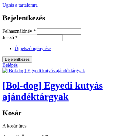
Ugrás a tartalomra
Bejelentkezés
Felhasználónév
*
Jelszó
*
Új jelszó igénylése
Belépés
[Bol-dog] Egyedi kutyás
ajándéktárgyak
Kosár
A kosár üres.