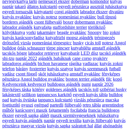
névjegykártya tartó
nemesacél ékszer
doberman
komondor
kutyás
naptár
takaró
állatos kulcstartó
egyedi pénztárca
ausztrál juhászkutya
egyedi tornazsák
kártyatartó
corgi ajándék
labrador ékszer
divatáru
kutyás nyaklánc
kutyás notesz
pomerániai nyaklánc
bull típusú
borderes ajándék
csont fülbevaló
boxer
dobermann nyaklánc
labrador ajándék
kutyafajta
staffordshire terrier
törölköző
kölyökkutya
yorki
takarmány
beagle nyaklánc
Snoopy
bio
zokni
kutyás karácsonyfadísz
kutyafrizbi
mopsz ajándék
tréningezés
drótszőrű vizsla
pomerániai törpespicc
husky
cicás toll
notesz
Angol
bulldog
óriás schnauzer
törpe pincser
kutyabiléta
amstaff ajándék
tacskós bögre
labrador retriever
kutyabarát
LED dísz
tacskó ajándék
shi-tzu
naptár 2022
ajándék babáknak
cane corso
nyakörv
labradoros ajándék
bichon havanese
rágóka
vadlazac
kutyás zokni
telefon
bárány
foxterrier
kutyás szatyor
kutyás szemmaszk
futball
vadász
csont függő
skót juhászkutya
amstaff nyaklánc
fényképes
pénztárca
Angol bulldog nyaklánc
boston terrier ajándék
filc
kopó
Kedvenceink kedvencei
bulldogos ajándék
pumi
naptár 2026
fényképes táska
kötény
goldenes ajándék
tacskós toll
szibériai husky
lakástextil
szilikon
tappancsos karkötő
egyedi kutyás tábla
bulldog
pad
kutyás övtáska
tappancs kulcstartó
vizslás pénztárca
macska
fogtisztító
nyuszi
egérpad
partedli
fülbevaló
retro tábla
argentindog
műbőr
karácsonyi maszk
fajtamentés
focilabda
francia bulldogos
ékszer
egyedi sapka
alátét
maszk szemüvegeseknek
juhászkutya
egyedi kutyás ajándék
naptár
egyedi textília
kutyás fülbevaló
kutyás
pénztárca
magyar vizsla
kutyás sapka
száratott hal
állat
alsónadrág