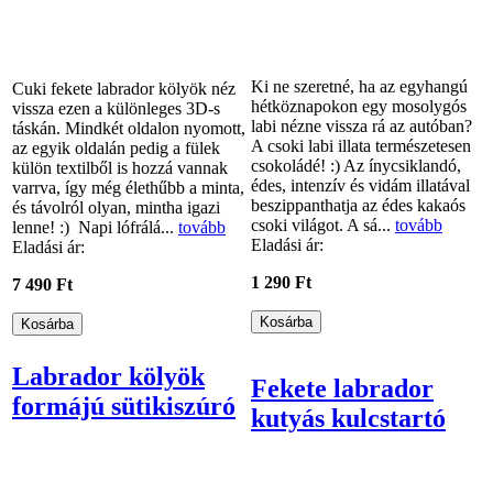
Ki ne szeretné, ha az egyhangú
Cuki fekete labrador kölyök néz
hétköznapokon egy mosolygós
vissza ezen a különleges 3D-s
labi nézne vissza rá az autóban?
táskán. Mindkét oldalon nyomott,
A csoki labi illata természetesen
az egyik oldalán pedig a fülek
csokoládé! :) Az ínycsiklandó,
külön textilből is hozzá vannak
édes, intenzív és vidám illatával
varrva, így még élethűbb a minta,
beszippanthatja az édes kakaós
és távolról olyan, mintha igazi
csoki világot. A sá...
tovább
lenne! :) Napi lófrálá...
tovább
Eladási ár:
Eladási ár:
1 290 Ft
7 490 Ft
Labrador kölyök
Fekete labrador
formájú sütikiszúró
kutyás kulcstartó