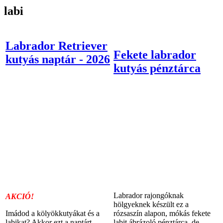
labi
Labrador Retriever
Fekete labrador
kutyás naptár - 2026
kutyás pénztárca
Labrador rajongóknak
AKCIÓ!
hölgyeknek készült ez a
Imádod a kölyökkutyákat és a
rózsaszín alapon, mókás fekete
labikat? Akkor ezt a naptárt
labit ábrázoló pénztárca, de