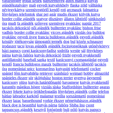
varázsbögre
irodai kellék
napszemüveg
autós matrica
kutyás
ajándékutalvány
mali
egyedi kutyafekhely
flaska
zöld
válltáska
névjegykártya
szemüvegtörlő kendő
roti
arcmaszk
falmatrica
fényképes telefontok
shar pei
agár
mudis ékszer
kölyök kutya
border collie ajándék
szatyor
dísztárgy
állatos lábtörlő
sütikiszúró
óra
mudi
fa ajándék
szőnyeg
szemüveg
nyakkánc
naptár 2017
tacskós dekoráció
női ajándék
bullterrier nyaklánc
bishon frise
vadhús
border collie nyaklánc
vicces ajándék
vizslás óra
bulldog
nyaklánc
egyedi üveg
francia bulldogos ajándék
egyedi ajándék
kristály
jótékonyság
támogatói termék
dog
bul
közép schnauzer
irodaszer
tacsi
lovas ajándék
ajándék focirajongóknak
utónévkönyv
házi papucs
corgi karácsonyfadísz
sodrófa
westie
sál
fényképes
párna
kutyás falióra
kutyás dekoráció
frizbi
egyedi nyakkendő
autóillatosító
baseball sapka
textil
karácsonyi csomagajánlat
egyedi
kendő
francia bulldogos maszk
bullterrier
tacskós lábtörlő
tacskós
óra
pomerániai spicc
koronavírus
kutyasüti
telefontartó
cocker
spániel
fém kutyabiléta
retriever
szánhúzó
weimari
hobby
almazöld
spánieles ékszer
sör
skótjuhász
boston terrier
gyertya
ágynemű
karácsony
plüss
kutyás határidőnapló
havagnese
kutyás nyakkendő
karantén
mágikus bögre
vizslás táska
Staffordshire bullterrier
agaras
ékszer
fekete kutya
örökbefogadás
fényképes ajándék
collie
telefon
hátlap
labrador karkötő
malamut
textília
sorszámtartó
pomerániai
ékszer
lazac
bassethound
yorkie ékszer
németjuhászos ajándék
black dog is beautiful
kutyás párna
falióra
Shiba Inu
csont
tappancsos ajándék
kesztyű
fotógömb
buli
póló
kutyás papucs