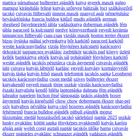
matrica
párnahuzat
bullterrier ajándék
kutya
gyerek maszk
galgo
mamusz
kirándulás
felirat
kutyás szőnyeg
hátizsák
foci
szálkásszőrű
tacskó
csivavás fülbevaló
ünnepi maszk
spanyol agár
németjuhász
bevásárlótáska
francia buldog
kitűző
mudis ajándék
german
shepherd
figyelmeztető tábla
vadászkutya
doberman ajándék
fém
tábla
paracord
fa kulcstartó
medve
környezetbarát
egyedi kerámia
tappancsos fülbevaló
csau-csau
vizslás maszk
boston terrier ékszer
bizsu
övtáska
máltai selyemkutya
bőr karkötő
paracord karkötő
westie karácsonyfadísz
vizsla
fényképes kulcstartó
karácsonyi
dekoráció
tappancsos nyaklánc
zsebtükör
tacskós pad
könyv
üzleti
kellék
bankkártya
ajtóék
kutyás sál
poháralátét
fényképes karkötő
westie ajándék
tacskós pénztárca
cicás ágynemű
csivavás ajándék
labi
csivava
kutyás lábtörlő
karlánc
egyedi kutyágy
kormányvédő
kutyás táska
kutyás felső
maszk
telefontok
tacskós sapka
Leonbergi
tacskós karácsonyfadísz
csont medál
szives
bullterrier ékszer
kutyakendő
egyedi maszk
törpe uszkár
vizslás karácsonyfadísz
északi kutyafajta
kendő
biléta
laptoptáska
dalmata
fém ajándék
labrador
napelem
bichon frisé
támogatás
taskós ajándék
boxer
ágynemű
kutyás kiegészítő
chow chow
dobermann ékszer
shar-pei
szív
kutyabox
névtábla
kutya cipő
boxeres ajándék
karácsonyfadísz
fehérnemű
francia bulldog ajándék
pitbull ajándék
mopsz
tűzzománc medál
hosszúszőrű tacskó
sárlehúzó
naptár 2025
uszkár
husky nyaklánc
kötött sapka
fényképes nyakkendő
kutyás karóra
afgán agár
welsh corgi
asztali naptár
tacskós ülőke
barna
csivavás
ékszer
spánieles nyaklánc
schnauzer ajándék
vadászos ajándék