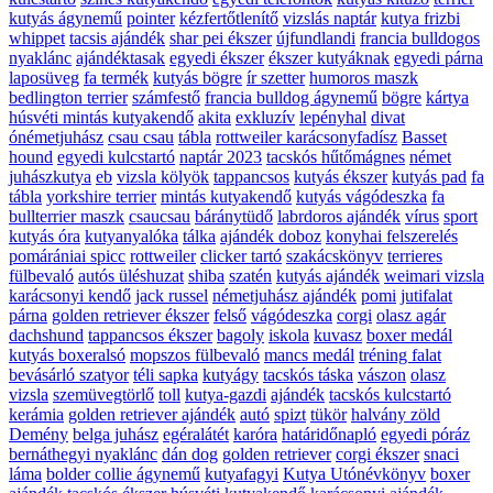
kutyás ágynemű
pointer
kézfertőtlenítő
vizslás naptár
kutya frizbi
whippet
tacsis ajándék
shar pei ékszer
újfundlandi
francia bulldogos
nyaklánc
ajándéktasak
egyedi ékszer
ékszer kutyáknak
egyedi párna
laposüveg
fa termék
kutyás bögre
ír szetter
humoros maszk
bedlington terrier
számfestő
francia bulldog ágynemű
bögre
kártya
húsvéti mintás kutyakendő
akita
exkluzív
lepényhal
divat
ónémetjuhász
csau csau
tábla
rottweiler karácsonyfadísz
Basset
hound
egyedi kulcstartó
naptár 2023
tacskós hűtőmágnes
német
juhászkutya
eb
vizsla kölyök
tappancsos
kutyás ékszer
kutyás pad
fa
tábla
yorkshire terrier
mintás kutyakendő
kutyás vágódeszka
fa
bullterrier maszk
csaucsau
báránytüdő
labrdoros ajándék
vírus
sport
kutyás óra
kutyanyalóka
tálka
ajándék doboz
konyhai felszerelés
pomárániai spicc
rottweiler
clicker tartó
szakácskönyv
terrieres
fülbevaló
autós üléshuzat
shiba
szatén
kutyás ajándék
weimari vizsla
karácsonyi kendő
jack russel
németjuhász ajándék
pomi
jutifalat
párna
golden retriever ékszer
felső
vágódeszka
corgi
olasz agár
dachshund
tappancsos ékszer
bagoly
iskola
kuvasz
boxer medál
kutyás boxeralsó
mopszos fülbevaló
mancs medál
tréning falat
bevásárló szatyor
téli sapka
kutyágy
tacskós táska
vászon
olasz
vizsla
szemüvegtörlő
toll
kutya-gazdi
ajándék
tacskós kulcstartó
kerámia
golden retriever ajándék
autó
spizt
tükör
halvány zöld
Demény
belga juhász
egéralátét
karóra
határidőnapló
egyedi póráz
bernáthegyi nyaklánc
dán dog
golden retriever
corgi ékszer
snaci
láma
bolder collie ágynemű
kutyafagyi
Kutya Utónévkönyv
boxer