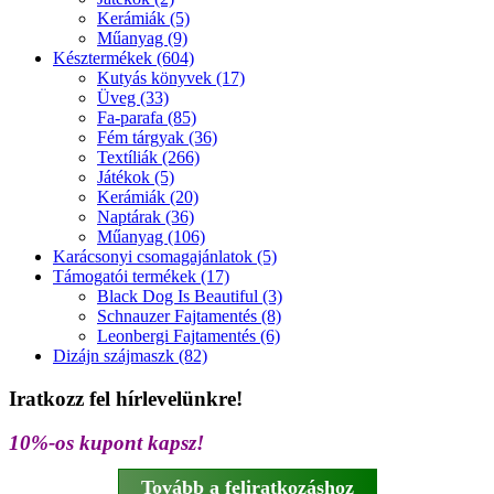
Kerámiák (5)
Műanyag (9)
Késztermékek (604)
Kutyás könyvek (17)
Üveg (33)
Fa-parafa (85)
Fém tárgyak (36)
Textíliák (266)
Játékok (5)
Kerámiák (20)
Naptárak (36)
Műanyag (106)
Karácsonyi csomagajánlatok (5)
Támogatói termékek (17)
Black Dog Is Beautiful (3)
Schnauzer Fajtamentés (8)
Leonbergi Fajtamentés (6)
Dizájn szájmaszk (82)
Iratkozz fel hírlevelünkre!
10%-os kupont kapsz!
Tovább a feliratkozáshoz