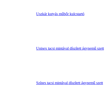
Uszkár kutyás műbőr kulcstartó
Unisex tacsi mintával díszített ágynemű szett
Színes tacsi mintával díszített ágynemű szett