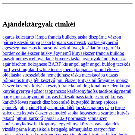
Ajándéktárgyak címkéi
agaras kulcstartó
lámpa
francia bulldog táska
díszpárna
vászon
párna
kistestű kutya
táska
tappancsos maszk
yorkie ágynemű
egészség
mancsos
karácsonyi zokni
üveg
kisállat úrna
garnéla
border collie ékszer
husky ágynemű
kutyaékszer
francia bulldog
maszk
nemesacél nyaklánc
boxeres táska
agár nyaklánc
kis olasz
agár
bischon bolognese
BARF
kis angol agár
angol buldog
tacskós
puff
west highland white terrier
medál
tappancs
pitbull ékszer
oldaltáska
stresszlabda
németjuhász táska
macskacápa
utazás
bólogatós kutya
téli kesztyű
puli ékszer
kutyás hűtőmágnes
mopsz
ékszer
keverék
kutyás kesztyű
francia bulldog
kínai meztelen kutya
kutyás gyertya
égősor
tappancsos karácsonyfadísz
tacskós ágynemű
party
mopsz ágynemű
kutyás hátizsák
pass tartó
esernyő
kutyás
karkötő
lovas maszk
dísz
boxeralsó
kutyapléd
ünnep
spicces
ajándék
juti
spániel
kutyás poháralátét
tacskós papucs
cápa
törpe
spicc
cica
kztyás ékszer
szamojéd
sapka
fagyasztva szárított
kutyás
takaró
pitbull karkötő
naptár 2020
pormaszk
schnauzer
karácsonyfadísz
hal
koponya
egyedi nyakörv
csivava ajándék
vizslás párna
kutyaiskola
betegség
németjuhász szatyor
fém
kulcstartó
színes kutyakendő
egyedi telefontok
kutyás kitűző
terrier