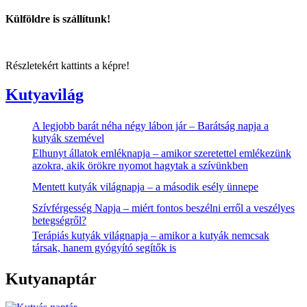
Külföldre is szállítunk!
Részletekért kattints a képre!
Kutyavilág
A legjobb barát néha négy lábon jár – Barátság napja a
kutyák szemével
Elhunyt állatok emléknapja – amikor szeretettel emlékezünk
azokra, akik örökre nyomot hagytak a szívünkben
Mentett kutyák világnapja – a második esély ünnepe
Szívférgesség Napja – miért fontos beszélni erről a veszélyes
betegségről?
Terápiás kutyák világnapja – amikor a kutyák nemcsak
társak, hanem gyógyító segítők is
Kutyanaptár