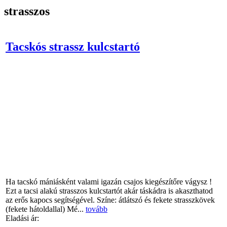
strasszos
Tacskós strassz kulcstartó
Ha tacskó mániásként valami igazán csajos kiegészítőre vágysz !
Ezt a tacsi alakú strasszos kulcstartót akár táskádra is akaszthatod
az erős kapocs segítségével. Színe: átlátszó és fekete strasszkövek
(fekete hátoldallal) Mé...
tovább
Eladási ár: