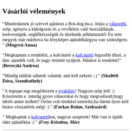
Vásárlói vélemények
"Mindenkinek jó szívvel ajánlom a Bol-dog.hu-t, óriási a
választék
,
szép, igényes a kidolgozás és a vevőkhöz való hozzáállásuk,
kedvességük, segítőkészségük és türelmük példamutató! Én sem
megyek már máshova ha fényképes ajándéktárgyra van szükségem.
"
(Megyesi Anna)
"Megkaptam a rendelést, a kulcstartó a
kulcstartó
legszebb dísze, a
lánc ajandék volt, és nagy örömöt nyújtott. Máskor is rendelek!"
(Bereczki Andrea)
"Mindig találok nálatok valamit, ami kell nekem :-) "
(Skultéti
Dóra, Szombathely)
"A tegnapi nap megérkezett a
nyaklànc
! Nagyon szép lett! :)
Köszönöm a mindig gyors vàlaszokat és hogy megvalòsult,hogy
ideért amire kellett!! Öröm volt önökkel üzletelni,ha bàrmi ilyen kell
biztos visszatérek mèg! :) "
(Farkas Rolan, Szekszárd)
" Megkaptuk a
kulcstartó
kat, nagyon szuperek! Már van is újabb
ötlet ajándékba :) "
(Frey Krisztina, Mór)