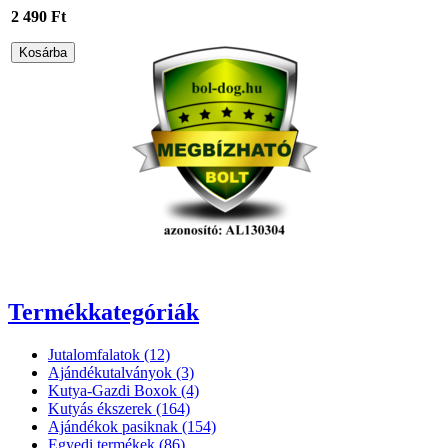
2 490 Ft
Termékkategóriák
Jutalomfalatok (12)
Ajándékutalványok (3)
Kutya-Gazdi Boxok (4)
Kutyás ékszerek (164)
Ajándékok pasiknak (154)
Egyedi termékek (86)