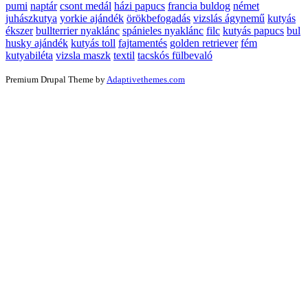
pumi
naptár
csont medál
házi papucs
francia buldog
német
juhászkutya
yorkie ajándék
örökbefogadás
vizslás ágynemű
kutyás
ékszer
bullterrier nyaklánc
spánieles nyaklánc
filc
kutyás papucs
bul
husky ajándék
kutyás toll
fajtamentés
golden retriever
fém
kutyabiléta
vizsla maszk
textil
tacskós fülbevaló
Premium Drupal Theme by
Adaptivethemes.com