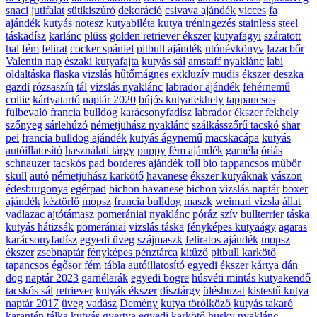
snaci
jutifalat
sütikiszúró
dekoráció
csivava ajándék
vicces
fa
ajándék
kutyás notesz
kutyabiléta
kutya
tréningezés
stainless steel
táskadísz
karlánc
plüss
golden retriever ékszer
kutyafagyi
száratott
hal
fém
felirat
cocker spániel
pitbull ajándék
utónévkönyv
lazacbőr
Valentin nap
északi kutyafajta
kutyás sál
amstaff nyaklánc
labi
oldaltáska
flaska
vizslás hűtőmágnes
exkluzív
mudis ékszer
deszka
gazdi
rózsaszín
tál
vizslás nyaklánc
labrador ajándék
fehérnemű
collie
kártyatartó
naptár 2020
bújós kutyafekhely
tappancsos
fülbevaló
francia bulldog karácsonyfadísz
labrador ékszer
fekhely
szőnyeg
sárlehúzó
németjuhász nyaklánc
szálkásszőrű tacskó
shar
pei
francia bulldog ajándék
kutyás ágynemű
macskacápa
kutyás
autóillatosító
használati tárgy
puppy
fém ajándék
garnéla
óriás
schnauzer
tacskós pad
borderes ajándék
toll
bio
tappancsos
műbőr
skull
autó
németjuhász karkötő
havanese
ékszer kutyáknak
vászon
édesburgonya
egérpad
bichon havanese
bichon
vizslás naptár
boxer
ajándék
kéztörlő
mopsz
francia bulldog
maszk
weimari vizsla
állat
vadlazac
ajtótámasz
pomerániai nyaklánc
póráz
szív
bullterrier táska
kutyás hátizsák
pomerániai
vizslás táska
fényképes kutyaágy
agaras
karácsonyfadísz
egyedi üveg
szájmaszk
feliratos ajándék
mopsz
ékszer
zsebnaptár
fényképes pénztárca
kitűző
pitbull karkötő
tapancsos
égősor
fém tábla
autóillatosító
egyedi ékszer
kártya
dán
dog
naptár 2023
garnélarák
egyedi bögre
húsvéti mintás kutyakendő
tacskós sál
retriever
kutyák ékszer
dísztárgy
üléshuzat
kistestű kutya
naptár 2017
üveg
vadász
Demény
kutya törölköző
kutyás takaró
karantén
tálka
kutyás gyertya
egyedi karkötő
husky nyaklánc