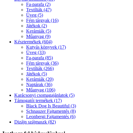
Fa-parafa (2)
Textíliák (47)
Üveg (5)
Fém tárgyak (16)
Játékok (2)
Kerámiák (5)
Műanyag (9)
Késztermékek (604)
Kutyás könyvek (17)
Üveg (33)
Fa-parafa (85)
Fém tárgyak (36)
Textíliák (266)
Játékok (5)
Kerámiák (20)
Naptárak (36)
Műanyag (106)
Karácsonyi csomagajánlatok (5)
Támogatói termékek (17)
Black Dog Is Beautiful (3)
Schnauzer Fajtamentés (8)
Leonbergi Fajtamentés (6)
Dizájn szájmaszk (82)