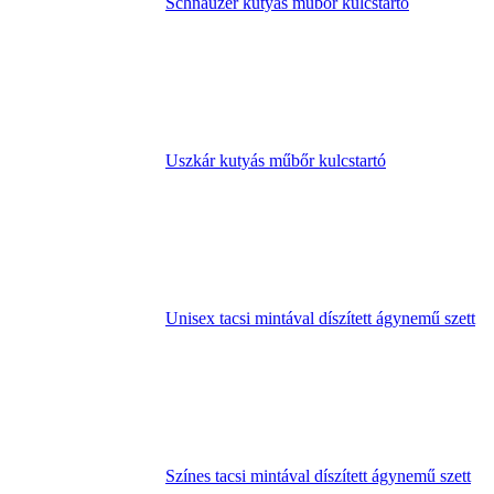
Schnauzer kutyás műbőr kulcstartó
Uszkár kutyás műbőr kulcstartó
Unisex tacsi mintával díszített ágynemű szett
Színes tacsi mintával díszített ágynemű szett