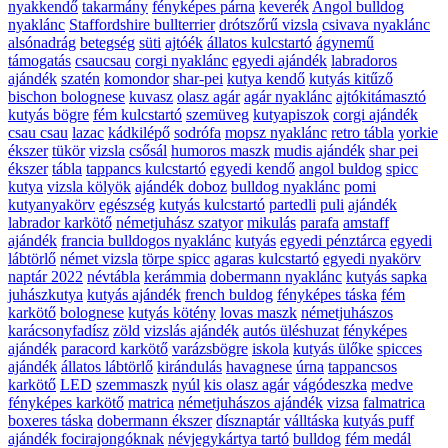
nyakkendő
takarmány
fényképes párna
keverék
Angol bulldog
nyaklánc
Staffordshire bullterrier
drótszőrű vizsla
csivava nyaklánc
alsónadrág
betegség
süti
ajtóék
állatos kulcstartó
ágynemű
támogatás
csaucsau
corgi nyaklánc
egyedi ajándék
labradoros
ajándék
szatén
komondor
shar-pei
kutya kendő
kutyás kitűző
bischon bolognese
kuvasz
olasz agár
agár nyaklánc
ajtókitámasztó
kutyás bögre
fém kulcstartó
szemüveg
kutyapiszok
corgi ajándék
csau csau
lazac
kádkilépő
sodrófa
mopsz nyaklánc
retro tábla
yorkie
ékszer
tükör
vizsla
csősál
humoros maszk
mudis ajándék
shar pei
ékszer
tábla
tappancs kulcstartó
egyedi kendő
angol buldog
spicc
kutya
vizsla kölyök
ajándék doboz
bulldog nyaklánc
pomi
kutyanyakörv
egészség
kutyás kulcstartó
partedli
puli
ajándék
labrador karkötő
németjuhász szatyor
mikulás
parafa
amstaff
ajándék
francia bulldogos nyaklánc
kutyás
egyedi pénztárca
egyedi
lábtörlő
német vizsla
törpe spicc
agaras kulcstartó
egyedi nyakörv
naptár 2022
névtábla
kerámmia
dobermann nyaklánc
kutyás sapka
juhászkutya
kutyás ajándék
french buldog
fényképes táska
fém
karkötő
bolognese
kutyás kötény
lovas maszk
németjuhászos
karácsonyfadísz
zöld
vizslás ajándék
autós üléshuzat
fényképes
ajándék
paracord karkötő
varázsbögre
iskola
kutyás ülőke
spicces
ajándék
állatos lábtörlő
kirándulás
havagnese
úrna
tappancsos
karkötő
LED
szemmaszk
nyúl
kis olasz agár
vágódeszka
medve
fényképes karkötő
matrica
németjuhászos ajándék
vizsa
falmatrica
boxeres táska
dobermann ékszer
dísznaptár
válltáska
kutyás puff
ajándék focirajongóknak
névjegykártya tartó
bulldog
fém medál