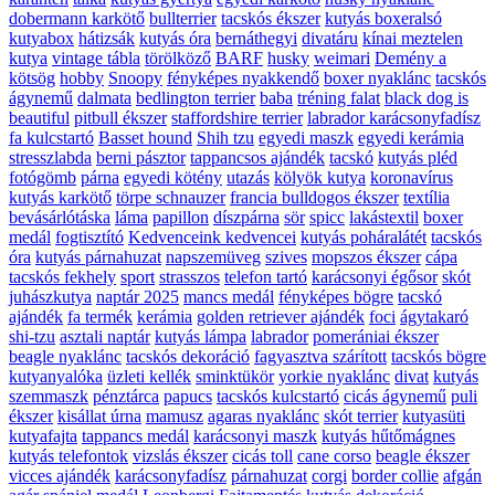
dobermann karkötő
bullterrier
tacskós ékszer
kutyás boxeralsó
kutyabox
hátizsák
kutyás óra
bernáthegyi
divatáru
kínai meztelen
kutya
vintage tábla
törölköző
BARF
husky
weimari
Demény a
kötsög
hobby
Snoopy
fényképes nyakkendő
boxer nyaklánc
tacskós
ágynemű
dalmata
bedlington terrier
baba
tréning falat
black dog is
beautiful
pitbull ékszer
staffordshire terrier
labrador karácsonyfadísz
fa kulcstartó
Basset hound
Shih tzu
egyedi maszk
egyedi kerámia
stresszlabda
berni pásztor
tappancsos ajándék
tacskó
kutyás pléd
fotógömb
párna
egyedi kötény
utazás
kölyök kutya
koronavírus
kutyás karkötő
törpe schnauzer
francia bulldogos ékszer
textília
bevásárlótáska
láma
papillon
díszpárna
sör
spicc
lakástextil
boxer
medál
fogtisztító
Kedvenceink kedvencei
kutyás poháralátét
tacskós
óra
kutyás párnahuzat
napszemüveg
szives
mopszos ékszer
cápa
tacskós fekhely
sport
strasszos
telefon tartó
karácsonyi égősor
skót
juhászkutya
naptár 2025
mancs medál
fényképes bögre
tacskó
ajándék
fa termék
kerámia
golden retriever ajándék
foci
ágytakaró
shi-tzu
asztali naptár
kutyás lámpa
labrador
pomerániai ékszer
beagle nyaklánc
tacskós dekoráció
fagyasztva szárított
tacskós bögre
kutyanyalóka
üzleti kellék
sminktükör
yorkie nyaklánc
divat
kutyás
szemmaszk
pénztárca
papucs
tacskós kulcstartó
cicás ágynemű
puli
ékszer
kisállat úrna
mamusz
agaras nyaklánc
skót terrier
kutyasüti
kutyafajta
tappancs medál
karácsonyi maszk
kutyás hűtőmágnes
kutyás telefontok
vizslás ékszer
cicás toll
cane corso
beagle ékszer
vicces ajándék
karácsonyfadísz
párnahuzat
corgi
border collie
afgán