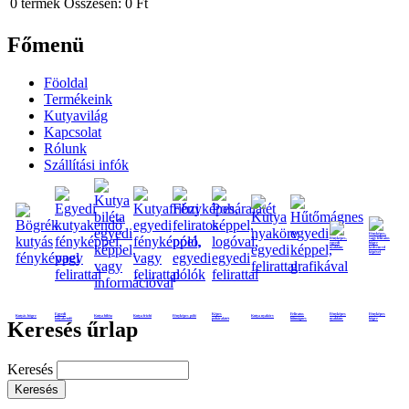
0
termék
Összesen:
0 Ft
Főmenü
Föoldal
Termékeink
Kutyavilág
Kapcsolat
Rólunk
Szállítási infók
Egyedi
Képes
Feliratos
Fényképes
Fényképes
Kutyás bögre
Kutya biléta
Kutya frizbi
Fényképes póló
Kutya nyakörv
kutyakendő
poháralátét
hűtmágnes
nyaklánc
bögre
Keresés űrlap
Keresés