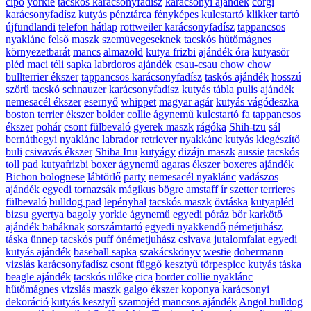
cipő
yorkie
tacskós karácsonyfadísz
karácsonyi ajándék
corgi
karácsonyfadísz
kutyás pénztárca
fényképes kulcstartó
klikker tartó
újfundlandi
telefon hátlap
rottweiler karácsonyfadísz
tappancsos
nyaklánc
felső
maszk szemüvegeseknek
tacskós hűtőmágnes
környezetbarát
mancs
almazöld
kutya frizbi
ajándék óra
kutyasör
pléd
maci
téli sapka
labrdoros ajándék
csau-csau
chow chow
bullterrier ékszer
tappancsos karácsonyfadísz
taskós ajándék
hosszú
szőrű tacskó
schnauzer karácsonyfadísz
kutyás tábla
pulis ajándék
nemesacél ékszer
esernyő
whippet
magyar agár
kutyás vágódeszka
boston terrier ékszer
bolder collie ágynemű
kulcstartó
fa
tappancsos
ékszer
pohár
csont fülbevaló
gyerek maszk
rágóka
Shih-tzu
sál
bernáthegyi nyaklánc
labrador retriever
nyakkánc
kutyás kiegészítő
buli
csivavás ékszer
Shiba Inu
kutyágy
dizájn maszk
aussie
tacskós
toll
pad
kutyafrizbi
boxer ágynemű
agaras ékszer
boxeres ajándék
Bichon bolognese
lábtörlő
party
nemesacél nyaklánc
vadászos
ajándék
egyedi tornazsák
mágikus bögre
amstaff
ír szetter
terrieres
fülbevaló
bulldog pad
lepényhal
tacskós maszk
övtáska
kutyapléd
bizsu
gyertya
bagoly
yorkie ágynemű
egyedi póráz
bőr karkötő
ajándék babáknak
sorszámtartó
egyedi nyakkendő
németjuhász
táska
ünnep
tacskós puff
ónémetjuhász
csivava
jutalomfalat
egyedi
kutyás ajándék
baseball sapka
szakácskönyv
westie
dobermann
vizslás karácsonyfadísz
csont függő
kesztyű
törpespicc
kutyás táska
beagle ajándék
tacskós ülőke
cica
border collie nyaklánc
hűtőmágnes
vizslás maszk
galgo ékszer
koponya
karácsonyi
dekoráció
kutyás kesztyű
szamojéd
mancsos ajándék
Angol bulldog