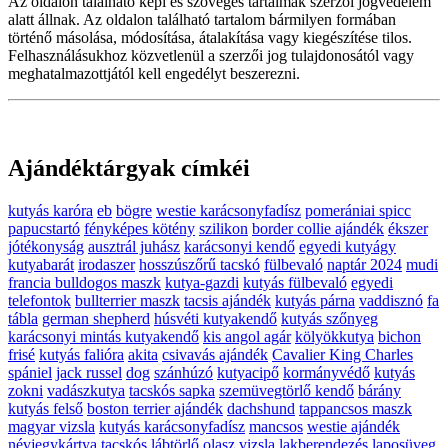
Az oldalon található képi és szöveges tartalmak szerzői jogvédelem
alatt állnak. Az oldalon található tartalom bármilyen formában
történő másolása, módosítása, átalakítása vagy kiegészítése tilos.
Felhasználásukhoz közvetlenül a szerzői jog tulajdonosától vagy
meghatalmazottjától kell engedélyt beszerezni.
Ajándéktárgyak címkéi
kutyás karóra
eb
bögre
westie karácsonyfadísz
pomerániai spicc
papucstartó
fényképes kötény
szilikon
border collie ajándék
ékszer
jótékonyság
ausztrál juhász
karácsonyi kendő
egyedi kutyágy
kutyabarát
irodaszer
hosszúszőrű tacskó
fülbevaló
naptár 2024
mudi
francia bulldogos maszk
kutya-gazdi
kutyás fülbevaló
egyedi
telefontok
bullterrier maszk
tacsis ajándék
kutyás párna
vaddisznó
fa
tábla
german shepherd
húsvéti kutyakendő
kutyás szőnyeg
karácsonyi mintás kutyakendő
kis angol agár
kölyökkutya
bichon
frisé
kutyás falióra
akita
csivavás ajándék
Cavalier King Charles
spániel
jack russel
dog
szánhúzó
kutyacipő
kormányvédő
kutyás
zokni
vadászkutya
tacskós sapka
szemüvegtörlő kendő
bárány
kutyás felső
boston terrier ajándék
dachshund
tappancsos maszk
magyar vizsla
kutyás karácsonyfadísz
mancsos
westie ajándék
névjegykártya
tacskós lábtörlő
olasz vizsla
lakberendezés
laposüveg