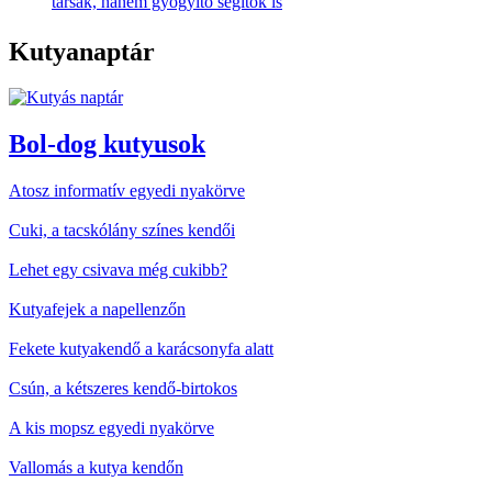
társak, hanem gyógyító segítők is
Kutyanaptár
Bol-dog kutyusok
Atosz informatív egyedi nyakörve
Cuki, a tacskólány színes kendői
Lehet egy csivava még cukibb?
Kutyafejek a napellenzőn
Fekete kutyakendő a karácsonyfa alatt
Csún, a kétszeres kendő-birtokos
A kis mopsz egyedi nyakörve
Vallomás a kutya kendőn