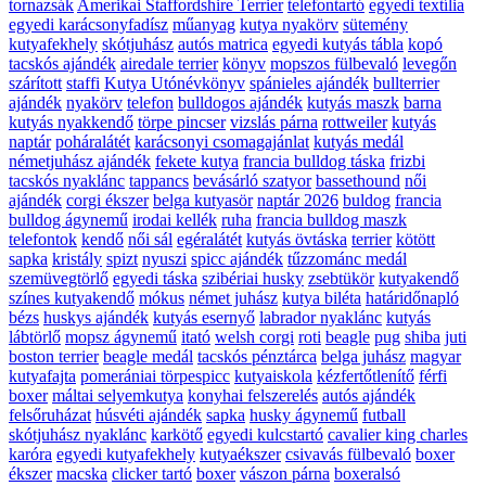
tornazsák
Amerikai Staffordshire Terrier
telefontartó
egyedi textília
egyedi karácsonyfadísz
műanyag
kutya nyakörv
sütemény
kutyafekhely
skótjuhász
autós matrica
egyedi kutyás tábla
kopó
tacskós ajándék
airedale terrier
könyv
mopszos fülbevaló
levegőn
szárított
staffi
Kutya Utónévkönyv
spánieles ajándék
bullterrier
ajándék
nyakörv
telefon
bulldogos ajándék
kutyás maszk
barna
kutyás nyakkendő
törpe pincser
vizslás párna
rottweiler
kutyás
naptár
poháralátét
karácsonyi csomagajánlat
kutyás medál
németjuhász ajándék
fekete kutya
francia bulldog táska
frizbi
tacskós nyaklánc
tappancs
bevásárló szatyor
bassethound
női
ajándék
corgi ékszer
belga kutyasör
naptár 2026
buldog
francia
bulldog ágynemű
irodai kellék
ruha
francia bulldog maszk
telefontok
kendő
női sál
egéralátét
kutyás övtáska
terrier
kötött
sapka
kristály
spizt
nyuszi
spicc ajándék
tűzzománc medál
szemüvegtörlő
egyedi táska
szibériai husky
zsebtükör
kutyakendő
színes kutyakendő
mókus
német juhász
kutya biléta
határidőnapló
bézs
huskys ajándék
kutyás esernyő
labrador nyaklánc
kutyás
lábtörlő
mopsz ágynemű
itató
welsh corgi
roti
beagle
pug
shiba
juti
boston terrier
beagle medál
tacskós pénztárca
belga juhász
magyar
kutyafajta
pomerániai törpespicc
kutyaiskola
kézfertőtlenítő
férfi
boxer
máltai selyemkutya
konyhai felszerelés
autós ajándék
felsőruházat
húsvéti ajándék
sapka
husky ágynemű
futball
skótjuhász nyaklánc
karkötő
egyedi kulcstartó
cavalier king charles
karóra
egyedi kutyafekhely
kutyaékszer
csivavás fülbevaló
boxer
ékszer
macska
clicker tartó
boxer
vászon párna
boxeralsó