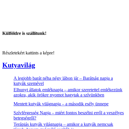
Külföldre is szállítunk!
Részletekért kattints a képre!
Kutyavilág
A legjobb barát néha négy lábon jár – Barátság napja a
kutyák szemével
Elhunyt állatok emléknapja – amikor szeretettel emlékezünk
azokra, akik örökre nyomot hagytak a szívünkben
Mentett kutyák világnapja – a második esély ünnepe
Szívférgesség Napja – miért fontos beszélni erről a veszélyes
betegségről?
Terápiás kutyák világnapja – amikor a kutyák nemcsak