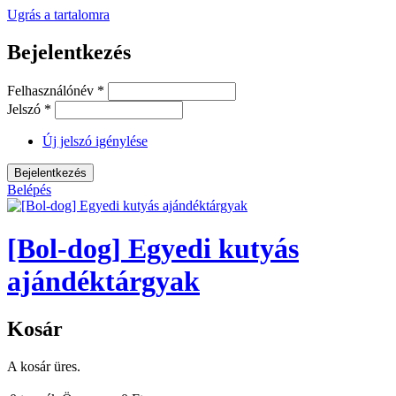
Ugrás a tartalomra
Bejelentkezés
Felhasználónév
*
Jelszó
*
Új jelszó igénylése
Belépés
[Bol-dog] Egyedi kutyás
ajándéktárgyak
Kosár
A kosár üres.