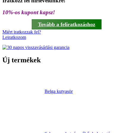
Iratkozz fel hírlevelünkre!
10%-os kupont kapsz!
Tovább a feliratkozáshoz
Miért iratkozzak fel?
Leiratkozom
Új termékek
Belga kutyasör