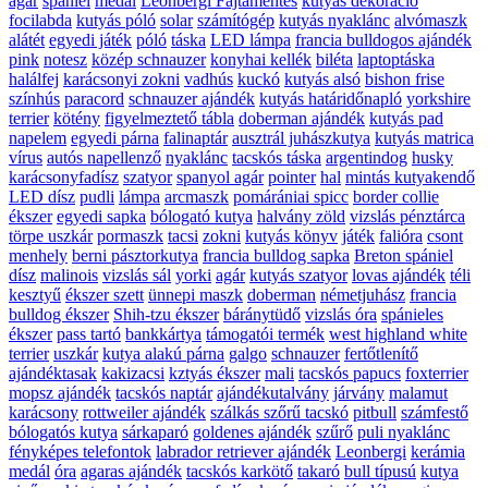
agár
spániel
medál
Leonbergi Fajtamentés
kutyás dekoráció
focilabda
kutyás póló
solar
számítógép
kutyás nyaklánc
alvómaszk
alátét
egyedi játék
póló
táska
LED lámpa
francia bulldogos ajándék
pink
notesz
közép schnauzer
konyhai kellék
biléta
laptoptáska
halálfej
karácsonyi zokni
vadhús
kuckó
kutyás alsó
bishon frise
színhús
paracord
schnauzer ajándék
kutyás határidőnapló
yorkshire
terrier
kötény
figyelmeztető tábla
doberman ajándék
kutyás pad
napelem
egyedi párna
falinaptár
ausztrál juhászkutya
kutyás matrica
vírus
autós napellenző
nyaklánc
tacskós táska
argentindog
husky
karácsonyfadísz
szatyor
spanyol agár
pointer
hal
mintás kutyakendő
LED dísz
pudli
lámpa
arcmaszk
pomárániai spicc
border collie
ékszer
egyedi sapka
bólogató kutya
halvány zöld
vizslás pénztárca
törpe uszkár
pormaszk
tacsi
zokni
kutyás könyv
játék
falióra
csont
menhely
berni pásztorkutya
francia bulldog sapka
Breton spániel
dísz
malinois
vizslás sál
yorki
agár
kutyás szatyor
lovas ajándék
téli
kesztyű
ékszer szett
ünnepi maszk
doberman
németjuhász
francia
bulldog ékszer
Shih-tzu ékszer
báránytüdő
vizslás óra
spánieles
ékszer
pass tartó
bankkártya
támogatói termék
west highland white
terrier
uszkár
kutya alakú párna
galgo
schnauzer
fertőtlenítő
ajándéktasak
kakizacsi
kztyás ékszer
mali
tacskós papucs
foxterrier
mopsz ajándék
tacskós naptár
ajándékutalvány
járvány
malamut
karácsony
rottweiler ajándék
szálkás szőrű tacskó
pitbull
számfestő
bólogatós kutya
sárkaparó
goldenes ajándék
szűrő
puli nyaklánc
fényképes telefontok
labrador retriever ajándék
Leonbergi
kerámia
medál
óra
agaras ajándék
tacskós karkötő
takaró
bull típusú
kutya