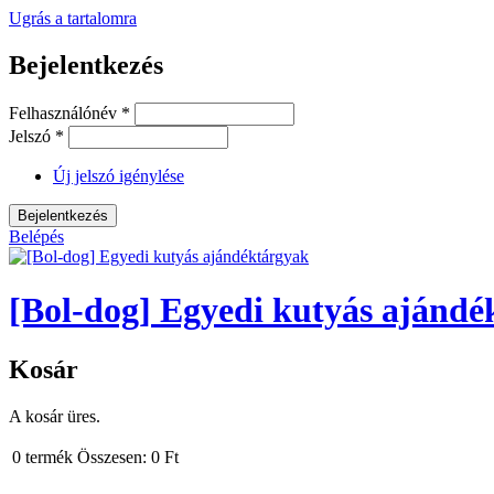
Ugrás a tartalomra
Bejelentkezés
Felhasználónév
*
Jelszó
*
Új jelszó igénylése
Belépés
[Bol-dog] Egyedi kutyás ajándé
Kosár
A kosár üres.
0
termék
Összesen:
0 Ft