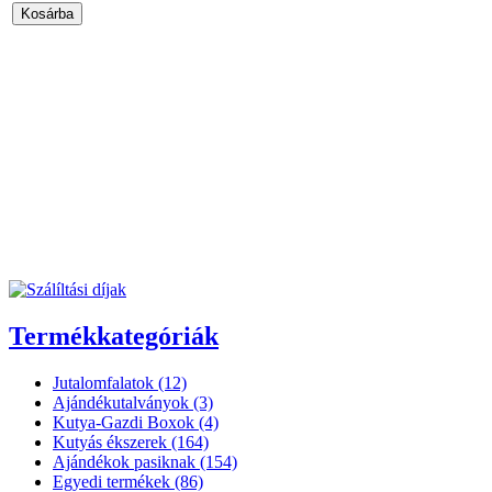
Termékkategóriák
Jutalomfalatok (12)
Ajándékutalványok (3)
Kutya-Gazdi Boxok (4)
Kutyás ékszerek (164)
Ajándékok pasiknak (154)
Egyedi termékek (86)