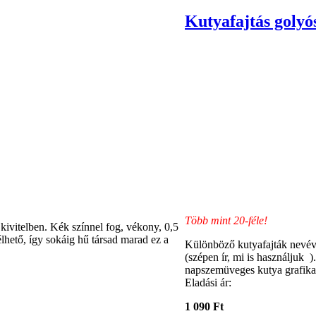
Kutyafajtás golyós
Több mint 20-féle!
kivitelben. Kék színnel fog, vékony, 0,5
élhető, így sokáig hű társad marad ez a
Különböző kutyafajták nevével 
(szépen ír, mi is használjuk )
napszemüveges kutya grafika.
Eladási ár:
1 090 Ft