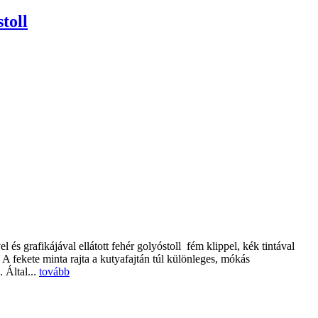
toll
és grafikájával ellátott fehér golyóstoll fém klippel, kék tintával
. A fekete minta rajta a kutyafajtán túl különleges, mókás
 Által...
tovább