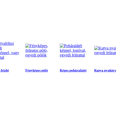
frizbi
Fényképes póló
Képes poháralátét
Kutya nyakör