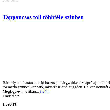
Tappancsos toll többféle színben
Bármely állatbarátnak cuki használati tárgy, tökéletes apró ajándék leh
rózsaszín színben kapható, raktárkészlettől függően. Ha van konkrét e
Megjegyzés rovatban...
tovább
Eladási ár:
1 390 Ft