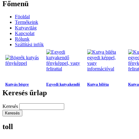
Főmenü
Föoldal
Termékeink
Kutyavilág
Kapcsolat
Rólunk
Szállítási infók
Kutyás bögre
Egyedi kutyakendő
Kutya biléta
Kutya 
Keresés űrlap
Keresés
toll