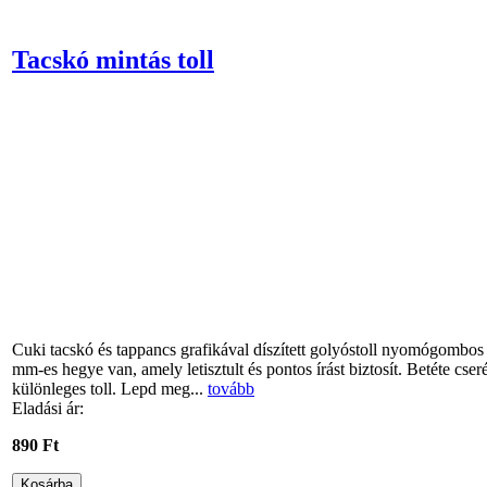
Tacskó mintás toll
Cuki tacskó és tappancs grafikával díszített golyóstoll nyomógombos 
mm-es hegye van, amely letisztult és pontos írást biztosít. Betéte cser
különleges toll. Lepd meg...
tovább
Eladási ár:
890 Ft