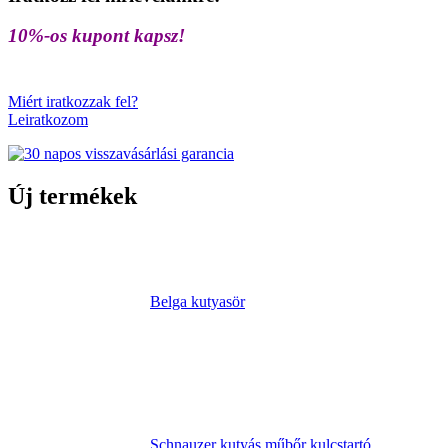
10%-os kupont kapsz!
Miért iratkozzak fel?
Leiratkozom
Új termékek
Belga kutyasör
Schnauzer kutyás műbőr kulcstartó