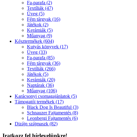
Fa-parafa (2)
Textíliák (47)
Üveg (5)
Fém tárgyak (16)
Játékok (2)
Kerámiák (5)
Műanyag (9)
Késztermékek (604)
Kutyás könyvek (17)
Üveg (33)
Fa-parafa (85)
Fém tárgyak (36)
Textíliák (266)
Játékok (5)
Kerámiák (20)
Naptárak (36)
Műanyag (106)
Karácsonyi csomagajánlatok (5)
Támogatói termékek (17)
Black Dog Is Beautiful (3)
Schnauzer Fajtamentés (8)
Leonbergi Fajtamentés (6)
Dizájn szájmaszk (82)
Iratkozz fel hírlevelünkre!