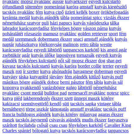
nyaklánc
mopsz nyaklánc
aussie
kutyaékszer
egyedi kulcstartó
újfundlandi
sütemény
pomerániai
karóra
amstaff
kutyás kiegészítő
tacskós nyaklánc
fém
kutya cipő
üzleti kellék
boxer
örökbefogadás
kerámia medál
kutyás ajándék
tábla
pomerániai spicc
vizslás ékszer
németjuhász szatyor
puli
házi papucs
kutyás vágódeszka
tálka
labrador karácsonyfadísz
fényképes bögre
vászon párna
kutyás
poháralátét
rózsaszín
mamusz
nyaklánc
golden retriever
sport
fém
medál
szemmaszk
dobermann ékszer
snaci
amstaff ajándék
kutyás
naptár
juhászkutya
jótékonyság
malinois
retro tábla
westie
karácsonyfadísz
egyedi lábtörlő
tappancsos karkötő
kis angol agár
zsebtükör
agár
kutyás ülőke
laposüveg
tornazsák
egyedi kutyás
ajándék
fényképes kulcstartó
női sál
mopsz ékszer
dog
shar-pei
kuvasz
tacskós kulcstartó
kutyás karóra
border collie
terrier
egyedi
maszk
roti
ír szetter
kutya
alsónadrág
havagnese
doberman
egyedi
kutyágy
táska
kutyapléd
járvány
fém ajándék
kitűző
kutyás puff
mágikus bögre
ajándék doboz
berni pásztor
fém tábla
kutyás sál
koponya
nyakkendő
varázsbögre
galgo
lábtörlő
németjuhász
nyaklánc
csont medál
bulldog pad
nemesacél nyaklánc
notesz
spicc
kutya
pléd
lakberendezés
ékszer szett
ünnepi maszk
kötény
kakizacsi
szemüvegtörlő kendő
süti
tacskós sapka
vintage tábla
bernáthegyi
törpe uszkár
támogatás
amstaff nyaklánc
tacskós puff
francia bulldogos ajándék
kutyás kötény
műanyag
agaras ékszer
maszk
tacskós ágynemű
csivavás ajándék
mudis ékszer
fagyasztva
szárított
focilabda
csősál
csau csau
fényképes karkötő
Cavalier King
Charles spániel
bólogató kutya
tacskós karácsonyfadísz
tappancsos