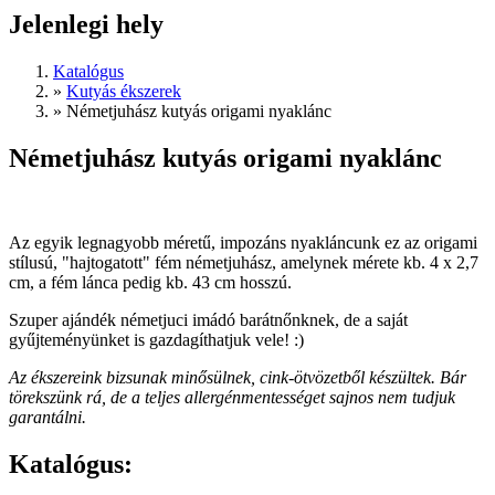
Jelenlegi hely
Katalógus
»
Kutyás ékszerek
»
Németjuhász kutyás origami nyaklánc
Németjuhász kutyás origami nyaklánc
Az egyik legnagyobb méretű, impozáns nyakláncunk ez az origami
stílusú, "hajtogatott" fém németjuhász, amelynek mérete kb. 4 x 2,7
cm, a fém lánca pedig kb. 43 cm hosszú.
Szuper ajándék németjuci imádó barátnőnknek, de a saját
gyűjteményünket is gazdagíthatjuk vele! :)
Az ékszereink bizsunak minősülnek, cink-ötvözetből készültek. Bár
törekszünk rá, de a teljes allergénmentességet sajnos nem tudjuk
garantálni.
Katalógus: