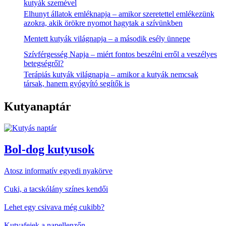
kutyák szemével
Elhunyt állatok emléknapja – amikor szeretettel emlékezünk
azokra, akik örökre nyomot hagytak a szívünkben
Mentett kutyák világnapja – a második esély ünnepe
Szívférgesség Napja – miért fontos beszélni erről a veszélyes
betegségről?
Terápiás kutyák világnapja – amikor a kutyák nemcsak
társak, hanem gyógyító segítők is
Kutyanaptár
Bol-dog kutyusok
Atosz informatív egyedi nyakörve
Cuki, a tacskólány színes kendői
Lehet egy csivava még cukibb?
Kutyafejek a napellenzőn