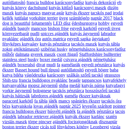
autóillatosító
francia bulldog karácsonyfadísz
kutyás dekoráció
eb
kutyás könyv
dachshund
kutyás kitűző
karácsonyi maszk
dizájn
maszk
kutyás papucs
magyar agár
kztyás ékszer
tacskós pad
irodai
kellék
jutifalat
yorkshire terrier
üveg
számítógép
naptár 2017
black
dog is beautiful
fajtamentés
LED dísz
édesburgonya
hobby
egyedi
ajándék
bagoly
mancsos
bishon frise
egyedi karkötő
egyedi üveg
környezetbarát
pudli
spicces ajándék
kutyás ágynemű
labrador
nyaklánc
ajándék óra
autós matrica
egyedi sapka
ágytakaró
fényképes kutyaágy
kutyás pénztárca
tacskós maszk
kutyás tábla
zokni
ajtókitámasztó
szibériai husky
németjuhászos karácsonyfadísz
műbőr
dalmata
gyerek maszk
csont függő
Staffordshire bullterrier
stainless steel
husky
boxer medál
csivava ajándék
németjuhász
ajándék
boxeralsó
divat
mudi
fa
garnélarák
egyedi pénztárca
kutyás
ékszer
Basset hound
bull típusú
autóillatosító
egyedi bögre
baba
kutya biléta
vágódeszka
karácsony
szálkás szőrű tacskó
strasszos
Shih-tzu
francia bulldogos nyaklánc
beagle
tappancsos
kutyafekhely
kutyanyalóka
mopsz ágynemű
shiba
medál
kutyás párna
kutyafagyi
yorkie ágynemű
bolognese
tacskós pénztárca
hosszúszőrű tacskó
kutyás hátizsák
labrdoros ajándék
garnéla
ékszer kutyáknak
paracord karkötő
fa tábla
játék
mancs
spánieles ékszer
tacskós óra
bézs
kutyaiskola
lovas ajándék
naptár 2025
levegőn szárított
pointer
francia bulldogos ékszer
húsvéti ajándék
fa ajándék
pénztárca
tacsis
ajándék
labrador retriever ajándék
kutyák ékszer
karlánc
szatén
vizslás maszk
törpe pincser
ajándék focirajongóknak
dísznaptár
boston terrier ékszer
cicás toll
fényképes kötény
Leonbergi
vizsla