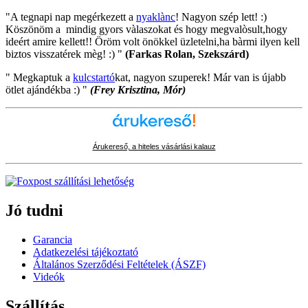
"A tegnapi nap megérkezett a
nyaklànc
! Nagyon szép lett! :)
Köszönöm a mindig gyors vàlaszokat és hogy megvalòsult,hogy
ideért amire kellett!! Öröm volt önökkel üzletelni,ha bàrmi ilyen kell
biztos visszatérek mèg! :) "
(Farkas Rolan, Szekszárd)
" Megkaptuk a
kulcstartó
kat, nagyon szuperek! Már van is újabb
ötlet ajándékba :) "
(Frey Krisztina, Mór)
Árukereső, a hiteles vásárlási kalauz
Jó tudni
Garancia
Adatkezelési tájékoztató
Általános Szerződési Feltételek (ÁSZF)
Videók
Szállítás