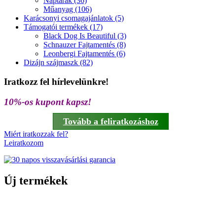
Naptárak (36)
Műanyag (106)
Karácsonyi csomagajánlatok (5)
Támogatói termékek (17)
Black Dog Is Beautiful (3)
Schnauzer Fajtamentés (8)
Leonbergi Fajtamentés (6)
Dizájn szájmaszk (82)
Iratkozz fel hírlevelünkre!
10%-os kupont kapsz!
Tovább a feliratkozáshoz
Miért iratkozzak fel?
Leiratkozom
Új termékek