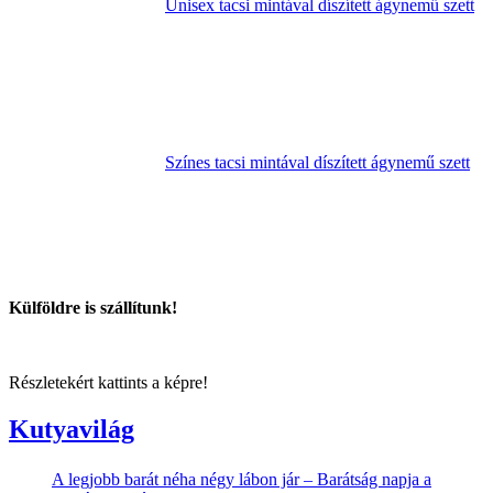
Unisex tacsi mintával díszített ágynemű szett
Színes tacsi mintával díszített ágynemű szett
Külföldre is szállítunk!
Részletekért kattints a képre!
Kutyavilág
A legjobb barát néha négy lábon jár – Barátság napja a