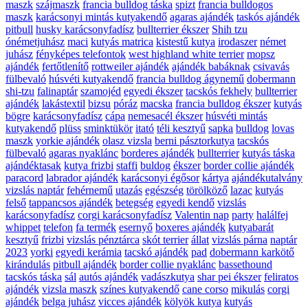
maszk
szájmaszk
francia bulldog táska
spizt
francia bulldogos
maszk
karácsonyi mintás kutyakendő
agaras ajándék
taskós ajándék
pitbull
husky karácsonyfadísz
bullterrier ékszer
Shih tzu
ónémetjuhász
maci
kutyás matrica
kistestű kutya
irodaszer
német
juhász
fényképes telefontok
west highland white terrier
mopsz
ajándék
fertőtlenítő
rottweiler ajándék
ajándék babáknak
csivavás
fülbevaló
húsvéti kutyakendő
francia bulldog ágynemű
dobermann
shi-tzu
falinaptár
szamojéd
egyedi ékszer
tacskós fekhely
bullterrier
ajándék
lakástextil
bizsu
póráz
macska
francia bulldog ékszer
kutyás
bögre
karácsonyfadísz
cápa
nemesacél ékszer
húsvéti mintás
kutyakendő
plüss
sminktükör
itató
téli kesztyű
sapka
bulldog
lovas
maszk
yorkie ajándék
olasz vizsla
berni pásztorkutya
tacskós
fülbevaló
agaras nyaklánc
borderes ajándék
bullterrier
kutyás táska
ajándéktasak
kutya frizbi
staffi
buldog
ékszer
border collie ajándék
paracord
labrador ajándék
karácsonyi égősor
kártya
ajándékutalvány
vizslás naptár
fehérnemű
utazás
egészség
törölköző
lazac
kutyás
felső
tappancsos ajándék
betegség
egyedi kendő
vizslás
karácsonyfadísz
corgi karácsonyfadísz
Valentin nap
party
halálfej
whippet
telefon
fa termék
esernyő
boxeres ajándék
kutyabarát
kesztyű
frizbi
vizslás pénztárca
skót terrier
állat
vizslás párna
naptár
2023
yorki
egyedi kerámia
tacskó ajándék
pad
dobermann karkötő
kirándulás
pitbull ajándék
border collie nyaklánc
bassethound
tacskós táska
sál
autós ajándék
vadászkutya
shar pei ékszer
feliratos
ajándék
vizsla maszk
színes kutyakendő
cane corso
mikulás
corgi
ajándék
belga juhász
vicces ajándék
kölyök kutya
kutyás