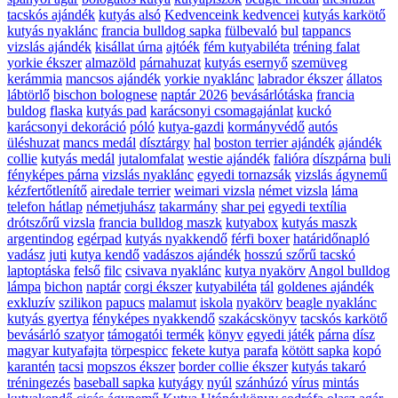
tacskós ajándék
kutyás alsó
Kedvenceink kedvencei
kutyás karkötő
kutyás nyaklánc
francia bulldog sapka
fülbevaló
bul
tappancs
vizslás ajándék
kisállat úrna
ajtóék
fém kutyabiléta
tréning falat
yorkie ékszer
almazöld
párnahuzat
kutyás esernyő
szemüveg
kerámmia
mancsos ajándék
yorkie nyaklánc
labrador ékszer
állatos
lábtörlő
bischon bolognese
naptár 2026
bevásárlótáska
francia
buldog
flaska
kutyás pad
karácsonyi csomagajánlat
kuckó
karácsonyi dekoráció
póló
kutya-gazdi
kormányvédő
autós
üléshuzat
mancs medál
dísztárgy
hal
boston terrier ajándék
ajándék
collie
kutyás medál
jutalomfalat
westie ajándék
falióra
díszpárna
buli
fényképes párna
vizslás nyaklánc
egyedi tornazsák
vizslás ágynemű
kézfertőtlenítő
airedale terrier
weimari vizsla
német vizsla
láma
telefon hátlap
németjuhász
takarmány
shar pei
egyedi textília
drótszőrű vizsla
francia bulldog maszk
kutyabox
kutyás maszk
argentindog
egérpad
kutyás nyakkendő
férfi boxer
határidőnapló
vadász
juti
kutya kendő
vadászos ajándék
hosszú szőrű tacskó
laptoptáska
felső
filc
csivava nyaklánc
kutya nyakörv
Angol bulldog
lámpa
bichon
naptár
corgi ékszer
kutyabiléta
tál
goldenes ajándék
exkluzív
szilikon
papucs
malamut
iskola
nyakörv
beagle nyaklánc
kutyás gyertya
fényképes nyakkendő
szakácskönyv
tacskós karkötő
bevásárló szatyor
támogatói termék
könyv
egyedi játék
párna
dísz
magyar kutyafajta
törpespicc
fekete kutya
parafa
kötött sapka
kopó
karantén
tacsi
mopszos ékszer
border collie ékszer
kutyás takaró
tréningezés
baseball sapka
kutyágy
nyúl
szánhúzó
vírus
mintás