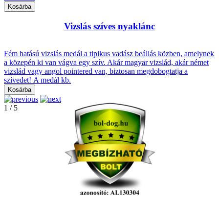
Vizslás szíves nyaklánc
Fém hatású vizslás medál a tipikus vadász beállás közben, amelynek
a közepén ki van vágva egy szív. Akár magyar vizslád, akár német
vizslád vagy angol pointered van, biztosan megdobogtatja a
szívedet! A medál kb.
1
/
5