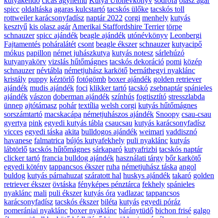
kutyakendő
cicás ágynemű
Kutya Utónévkönyv
sodrófa
olasz agár
spicc
oldaltáska
agaras kulcstartó
tacskós ülőke
tacskós toll
rottweiler karácsonyfadísz
naptár 2022
corgi
menhely
kutyás
kesztyű
kis olasz agár
Amerikai Staffordshire Terrier
törpe
schnauzer
spicc ajándék
beagle ajándék
utónévkönyv
Leonbergi
Fajtamentés
poháralátét
csont
beagle ékszer
schnauzer
kutyacipő
mókus
papillon
német juhászkutya
kutyás notesz
sárlehúzó
kutyanyakörv
vizslás hűtőmágnes
tacskós dekoráció
pomi
közép
schnauzer
névtábla
németjuhász karkötő
bernáthegyi nyaklánc
kristály
puppy
kéztörlő
fotógömb
boxer ajándék
golden retriever
ajándék
mudis ajándék
foci
klikker tartó
tacskó
zsebnaptár
spánieles
ajándék
vászon
doberman ajándék
színhús
fogtisztító
stresszlabda
ünnep
ajtótámasz
pohár
textília
welsh corgi
kutyás hűtőmágnes
sorszámtartó
macskacápa
németjuhászos ajándék
Snoopy
csau-csau
gyertya
pink
egyedi kutyás tábla
csaucsau
kutyás karácsonyfadísz
vicces
egyedi táska
akita
bulldogos ajándék
weimari
vaddisznó
havanese
falmatrica
bújós kutyafekhely
puli nyaklánc
kutyás
lábtörlő
tacskós hűtőmágnes
sárkaparó
kutyafrizbi
tacskós naptár
clicker tartó
francia bulldog ajándék
használati tárgy
bőr karkötő
egyedi kötény
tappancsos ékszer
ruha
németjuhász táska
angol
buldog
kutyás párnahuzat
száratott hal
huskys ajándék
takaró
golden
retriever ékszer
övtáska
fényképes pénztárca
fekhely
spánieles
nyaklánc
mali
puli ékszer
kutyás óra
vadlazac
tappancsos
karácsonyfadísz
tacskós ékszer
biléta
kutyás
egyedi póráz
pomerániai nyaklánc
boxer nyaklánc
báránytüdő
bichon frisé
galgo