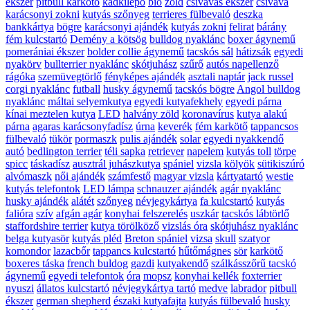
ékszer
pitbull karkötő
kádkilépő
bio
zöld
csivavás ékszer
csivava
karácsonyi zokni
kutyás szőnyeg
terrieres fülbevaló
deszka
bankkártya
bögre
karácsonyi ajándék
kutyás zokni
felirat
bárány
fém kulcstartó
Demény a kötsög
bulldog nyaklánc
boxer ágynemű
pomerániai ékszer
bolder collie ágynemű
tacskós sál
hátizsák
egyedi
nyakörv
bullterrier nyaklánc
skótjuhász
szűrő
autós napellenző
rágóka
szemüvegtörlő
fényképes ajándék
asztali naptár
jack russel
corgi nyaklánc
futball
husky ágynemű
tacskós bögre
Angol bulldog
nyaklánc
máltai selyemkutya
egyedi kutyafekhely
egyedi párna
kínai meztelen kutya
LED
halvány zöld
koronavírus
kutya alakú
párna
agaras karácsonyfadísz
úrna
keverék
fém karkötő
tappancsos
fülbevaló
tükör
pormaszk
pulis ajándék
solar
egyedi nyakkendő
autó
bedlington terrier
téli sapka
retriever
napelem
kutyás toll
törpe
spicc
táskadísz
ausztrál juhászkutya
spániel
vizsla kölyök
sütikiszúró
alvómaszk
női ajándék
számfestő
magyar vizsla
kártyatartó
westie
kutyás telefontok
LED lámpa
schnauzer ajándék
agár nyaklánc
husky ajándék
alátét
szőnyeg
névjegykártya
fa kulcstartó
kutyás
falióra
szív
afgán agár
konyhai felszerelés
uszkár
tacskós lábtörlő
staffordshire terrier
kutya törölköző
vizslás óra
skótjuhász nyaklánc
belga kutyasör
kutyás pléd
Breton spániel
vizsa
skull
szatyor
komondor
lazacbőr
tappancs kulcstartó
hűtőmágnes
sör
karkötő
boxeres táska
french buldog
gazdi
kutyakendő
szálkásszőrű tacskó
ágynemű
egyedi telefontok
óra
mopsz
konyhai kellék
foxterrier
nyuszi
állatos kulcstartó
névjegykártya tartó
medve
labrador
pitbull
ékszer
german shepherd
északi kutyafajta
kutyás fülbevaló
husky