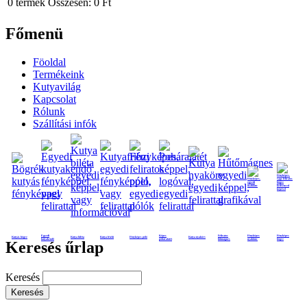
0
termék
Összesen:
0 Ft
Főmenü
Föoldal
Termékeink
Kutyavilág
Kapcsolat
Rólunk
Szállítási infók
Egyedi
Képes
Feliratos
Fényképes
Fényképes
Kutyás bögre
Kutya biléta
Kutya frizbi
Fényképes póló
Kutya nyakörv
kutyakendő
poháralátét
hűtmágnes
nyaklánc
bögre
Keresés űrlap
Keresés