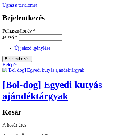
Ugrás a tartalomra
Bejelentkezés
Felhasználónév
*
Jelszó
*
Új jelszó igénylése
Belépés
[Bol-dog] Egyedi kutyás
ajándéktárgyak
Kosár
A kosár üres.