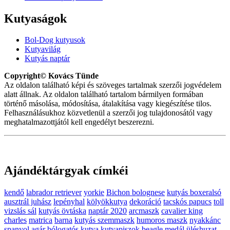
Kutyaságok
Bol-Dog kutyusok
Kutyavilág
Kutyás naptár
Copyright© Kovács Tünde
Az oldalon található képi és szöveges tartalmak szerzői jogvédelem
alatt állnak. Az oldalon található tartalom bármilyen formában
történő másolása, módosítása, átalakítása vagy kiegészítése tilos.
Felhasználásukhoz közvetlenül a szerzői jog tulajdonosától vagy
meghatalmazottjától kell engedélyt beszerezni.
Ajándéktárgyak címkéi
kendő
labrador retriever
yorkie
Bichon bolognese
kutyás boxeralsó
ausztrál juhász
lepényhal
kölyökkutya
dekoráció
tacskós papucs
toll
vizslás sál
kutyás övtáska
naptár 2020
arcmaszk
cavalier king
charles
matrica
barna
kutyás szemmaszk
humoros maszk
nyakkánc
spanyol agár
bólogatós kutya
kutyapiszok
beagle medál
üléshuzat