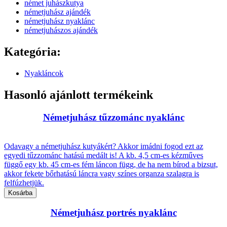
német juhászkutya
németjuhász ajándék
németjuhász nyaklánc
németjuhászos ajándék
Kategória:
Nyakláncok
Hasonló ajánlott termékeink
Németjuhász tűzzománc nyaklánc
Odavagy a németjuhász kutyákért? Akkor imádni fogod ezt az
egyedi tűzzománc hatású medált is! A kb. 4,5 cm-es kézműves
függő egy kb. 45 cm-es fém láncon függ, de ha nem bírod a bizsut,
akkor fekete bőrhatású láncra vagy színes organza szalagra is
felfúzhetjük.
Németjuhász portrés nyaklánc