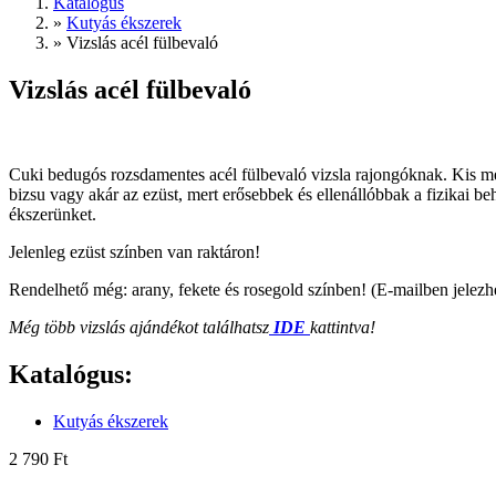
Katalógus
»
Kutyás ékszerek
»
Vizslás acél fülbevaló
Vizslás acél fülbevaló
Cuki bedugós rozsdamentes acél fülbevaló vizsla rajongóknak. Kis mére
bizsu vagy akár az ezüst, mert erősebbek és ellenállóbbak a fizikai b
ékszerünket.
Jelenleg ezüst színben van raktáron!
Rendelhető még: arany, fekete és rosegold színben! (E-mailben jelezhe
Még több vizslás ajándékot találhatsz
IDE
kattintva!
Katalógus:
Kutyás ékszerek
2 790 Ft