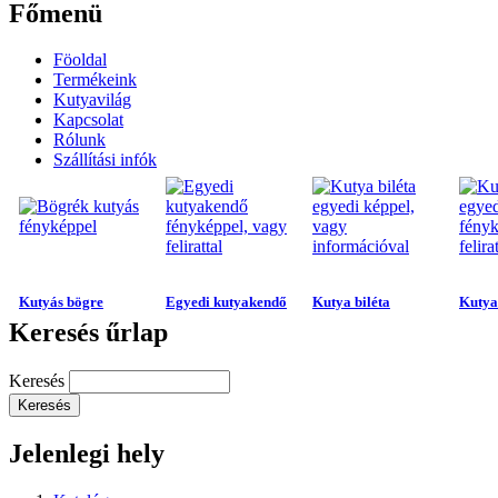
Főmenü
Föoldal
Termékeink
Kutyavilág
Kapcsolat
Rólunk
Szállítási infók
Kutyás bögre
Egyedi kutyakendő
Kutya biléta
Kutya 
Keresés űrlap
Keresés
Jelenlegi hely