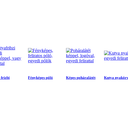
frizbi
Fényképes póló
Képes poháralátét
Kutya nyakör