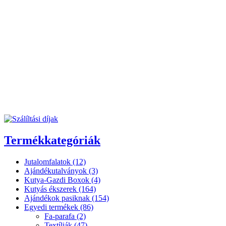
Termékkategóriák
Jutalomfalatok (12)
Ajándékutalványok (3)
Kutya-Gazdi Boxok (4)
Kutyás ékszerek (164)
Ajándékok pasiknak (154)
Egyedi termékek (86)
Fa-parafa (2)
Textíliák (47)