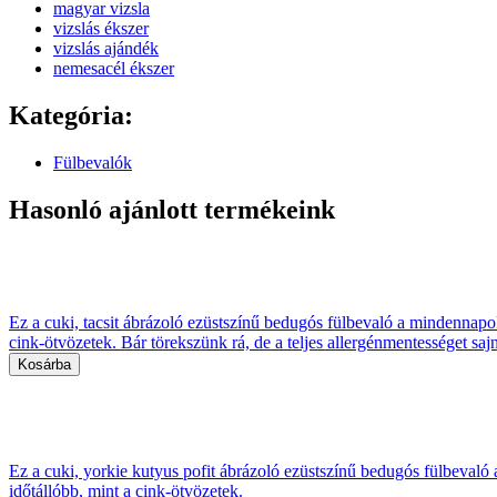
magyar vizsla
vizslás ékszer
vizslás ajándék
nemesacél ékszer
Kategória:
Fülbevalók
Hasonló ajánlott termékeink
Ez a cuki, tacsit ábrázoló ezüstszínű bedugós fülbevaló a mindennapokb
cink-ötvözetek. Bár törekszünk rá, de a teljes allergénmentességet saj
Ez a cuki, yorkie kutyus pofit ábrázoló ezüstszínű bedugós fülbevaló 
időtállóbb, mint a cink-ötvözetek.