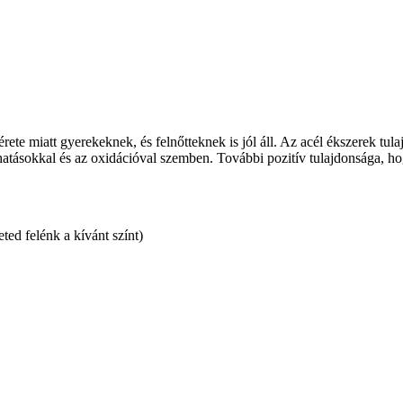
te miatt gyerekeknek, és felnőtteknek is jól áll. Az acél ékszerek tula
ehatásokkal és az oxidációval szemben. További pozitív tulajdonsága, h
ted felénk a kívánt színt)