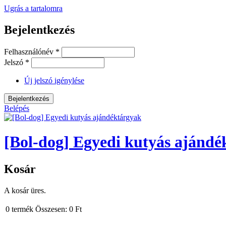
Ugrás a tartalomra
Bejelentkezés
Felhasználónév
*
Jelszó
*
Új jelszó igénylése
Belépés
[Bol-dog] Egyedi kutyás ajándé
Kosár
A kosár üres.
0
termék
Összesen:
0 Ft