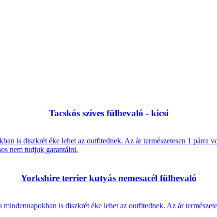
Tacskós szíves fülbevaló - kicsi
an is diszkrét éke lehet az outfitednek. Az ár természetesen 1 párra vo
nos nem tudjuk garantálni.
Yorkshire terrier kutyás nemesacél fülbevaló
a mindennapokban is diszkrét éke lehet az outfitednek. Az ár természete