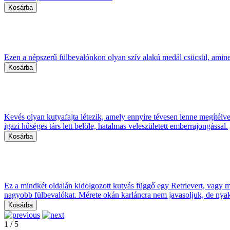
Ezen a népszerű fülbevalónkon olyan szív alakú medál csücsül, amine
Kevés olyan kutyafajta létezik, amely ennyire tévesen lenne megítélve,
igazi hűséges társ lett belőle, hatalmas veleszületett emberrajongással.
Ez a mindkét oldalán kidolgozott kutyás függő egy Retrievert, vagy 
nagyobb fülbevalókat. Mérete okán karláncra nem javasoljuk, de nya
1
/
5