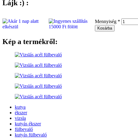
Lájk :) :
Mennyiség
*
Kép a termékről:
kutya
ékszer
vizsla
kutyás ékszer
fülbevaló
kutyás fülbevaló