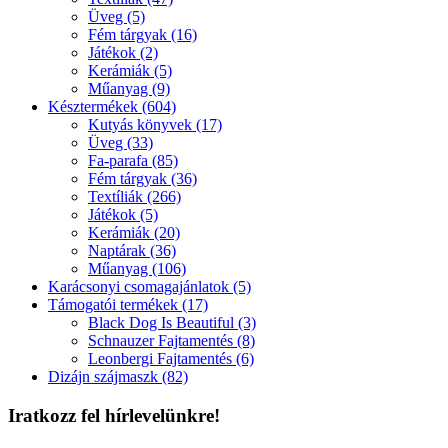
Üveg (5)
Fém tárgyak (16)
Játékok (2)
Kerámiák (5)
Műanyag (9)
Késztermékek (604)
Kutyás könyvek (17)
Üveg (33)
Fa-parafa (85)
Fém tárgyak (36)
Textíliák (266)
Játékok (5)
Kerámiák (20)
Naptárak (36)
Műanyag (106)
Karácsonyi csomagajánlatok (5)
Támogatói termékek (17)
Black Dog Is Beautiful (3)
Schnauzer Fajtamentés (8)
Leonbergi Fajtamentés (6)
Dizájn szájmaszk (82)
Iratkozz fel hírlevelünkre!