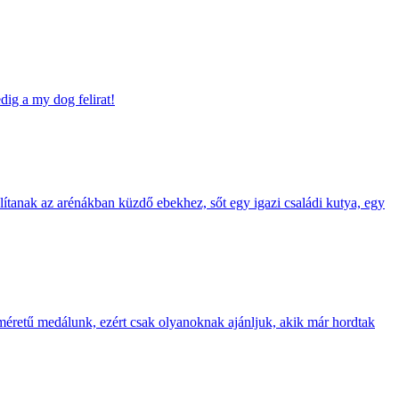
ig a my dog felirat!
nlítanak az arénákban küzdő ebekhez, sőt egy igazi családi kutya, egy
méretű medálunk, ezért csak olyanoknak ajánljuk, akik már hordtak