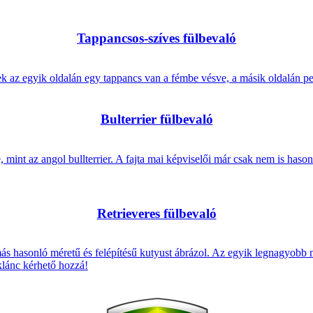
Tappancsos-szíves fülbevaló
k az egyik oldalán egy tappancs van a fémbe vésve, a másik oldalán ped
Bulterrier fülbevaló
 mint az angol bullterrier. A fajta mai képviselői már csak nem is haso
Retrieveres fülbevaló
más hasonló méretű és felépítésű kutyust ábrázol. Az egyik legnagyobb 
klánc kérhető hozzá!