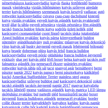
németjuhászos karácsonyfadísz
kutyás
flaska
fertőtlenítő
humoros
maszk
vágódeszka
vizslás hűtőmágnes
kutyás szőnyeg
airedale
terrier
kutyás hűtőmágnes
szemmaszk
kutyás kesztyű
vadlazac
autó
rottweiler karácsonyfadísz
csivava
csau-csau
dachshund
kistestű
kutya
vizslás nyaklánc
egyedi kutyás ajándék
kutyás nyakkendő
textil
állat
fa tábla
egyedi pénztárca
vizslás pénztárca
fém ajándék
tacskó
francia buldog
fekete kutya
sodrófa
üzleti kellék
zöld
karácsonyi csomagajánlat
csont függő
tacskós táska
jutalomfalat
Angol bulldog nyaklánc
kutyás párna
környezetbarát
buldog
sütemény
ajándékutalvány
puli nyaklánc
műanyag
kutyás dekoráció
vírus
kutyás sál
husky ágynemű
egyedi maszk
fehérnemű
bólogató
kutya
beagle
doberman
plüss
kutyás felső
francia bulldog
karácsonyfadísz
egyedi póráz
oldaltáska
francia bulldog ágynemű
exkluzív
shar pei
kutyás pléd
férfi boxer
belga kutyasör
tacskós puff
falmatrica
ajándék óra
nemesacél ékszer
spánieles nyaklánc
rottweiler
kutyás tábla
női sál
tacsi
spanyol agár
bernáthegyi
berni
pásztor
naptár 2022
kutyás papucs
berni pásztorkutya
kádkilépő
kuckó
Amerikai Staffordshire Terrier
stainless steel
agaras
karácsonyfadísz
szőnyeg
bulldog pad
karácsonyi dekoráció
zokni
tacskó ajándék
tacskós ágynemű
naptár 2017
magyar kutyafajta
tacskós lábtörlő
mopsz
vadászos ajándék
kutyás matrica
LED lámpa
skótjuhász nyaklánc
bul
partedli
pléd
hosszúszőrű tacskó
boxer
ágynemű
francia bulldogos ajándék
nemesacél nyaklánc
border
collie ékszer
terrier
kutyafekhely
kutyabox
karlánc
kutyás naptár
kutyapiszok
collie
bőr karkötő
kutyás határidőnapló
tappancsos