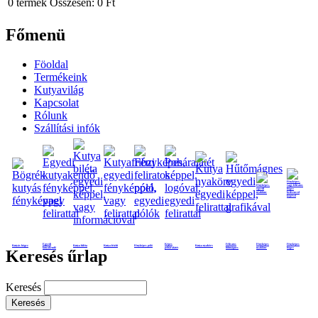
0
termék
Összesen:
0 Ft
Főmenü
Föoldal
Termékeink
Kutyavilág
Kapcsolat
Rólunk
Szállítási infók
Egyedi
Képes
Feliratos
Fényképes
Fényképes
Kutyás bögre
Kutya biléta
Kutya frizbi
Fényképes póló
Kutya nyakörv
kutyakendő
poháralátét
hűtmágnes
nyaklánc
bögre
Keresés űrlap
Keresés