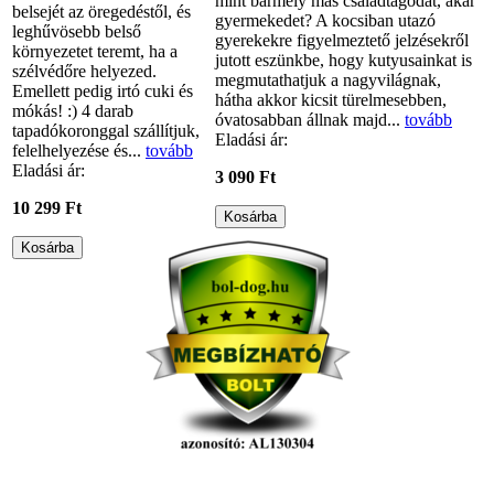
mint bármely más családtagodat, akár
belsejét az öregedéstől, és
gyermekedet? A kocsiban utazó
leghűvösebb belső
gyerekekre figyelmeztető jelzésekről
környezetet teremt, ha a
jutott eszünkbe, hogy kutyusainkat is
szélvédőre helyezed.
megmutathatjuk a nagyvilágnak,
Emellett pedig irtó cuki és
hátha akkor kicsit türelmesebben,
mókás! :) 4 darab
óvatosabban állnak majd...
tovább
tapadókoronggal szállítjuk,
Eladási ár:
felelhelyezése és...
tovább
Eladási ár:
3 090 Ft
10 299 Ft