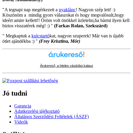
"A tegnapi nap megérkezett a
nyaklànc
! Nagyon szép lett! :)
Köszönöm a mindig gyors vàlaszokat és hogy megvalòsult,hogy
ideért amire kellett!! Öröm volt önökkel üzletelni,ha bàrmi ilyen kell
biztos visszatérek mèg! :) "
(Farkas Rolan, Szekszárd)
" Megkaptuk a
kulcstartó
kat, nagyon szuperek! Már van is újabb
ötlet ajándékba :) "
(Frey Krisztina, Mór)
Árukereső, a hiteles vásárlási kalauz
Jó tudni
Garancia
Adatkezelési tájékoztató
Általános Szerződési Feltételek (ÁSZF)
Videók