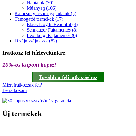
Naptárak (36)
Műanyag (106)
Karácsonyi csomagajánlatok (5)
Támogatói termékek (17)
Black Dog Is Beautiful (3)
Schnauzer Fajtamentés (8)
Leonbergi Fajtamentés (6)
Dizájn szájmaszk (82)
Iratkozz fel hírlevelünkre!
10%-os kupont kapsz!
Tovább a feliratkozáshoz
Miért iratkozzak fel?
Leiratkozom
Új termékek