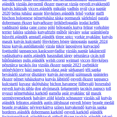
ajándék
vizslás ágynemű
ékszer
magyar vizsla
egyedi nyakkendő
kutyás hátizsák
vicces ajándék
mikulás
vadhús
nyúl
cica
naptár
2020
belga juhász
aussie
fényképes ajándék
felső
yorkie
staffi
bischon bolognese
németjuhász táska
pormaszk
sárlehúzó
parafa
dobermann ékszer
kutyaékszer
örökbefogadás
irodai kellék
vaddisznó
táska
cane corso
póló
bólogatós kutya
felirat
yorkshire
terrier
falióra
színhús
kutyafrizbi
műbőr
járvány
solar
számítógép
húsvéti ajándék
amstaff ajándék
törpe spicc
yorkie nyaklánc
kutyás
maszk
kutyás kulcstartó
fényképes bögre
támogatás
naptár 2024
bizsu
kutyás autóillatosító
vizsla
tükör
laposüveg
kutyacipő
fogtisztító
tappancsos karácsonyfadísz
vizslás naptár
lakástextil
vadászkutya
autós ajándék
használati tárgy
pénztárca
cicás toll
hűtőmágnes
pulis ajándék
welsh corgi
weimari
vicces
fényképes
pénztárca
tacskós óra
vizslás ékszer
naptár 2023
zsebtükör
utónévkönyv
házi papucs
kis olasz agár
sárkaparó
téli sapka
bevásárló szatyor
dísztárgy
kutyás ágynemű
szájmaszk
spánieles
ékszer
német juhászkutya
kutyás lábtörlő
egyedi ékszer
tappancs
kulcstartó
kuvasz
skótjuhász
bichon havanese
fülbevaló
boxeralsó
egyedi kutyás tábla
dog
alvómaszk
fajtamentés
tacskós papucs
toll
nyuszi
németjuhász karkötő
garnéla
agár nyaklánc
tál
maszk
szemüvegeseknek
halvány zöld
közép schnauzer
vizslás sál
kutyás
ajándék
feliratos ajándék
autós üléshuzat
egyedi bögre
beagle medál
beagle nyaklánc
névjegykártya
színes kutyakendő
kutyás sapka
borderes ajándék
dobermann karkötő
egyedi karkötő
ajándék
focirajongóknak
ajándéktasak
pitbull ékszer
tacskós ajándék
takaró