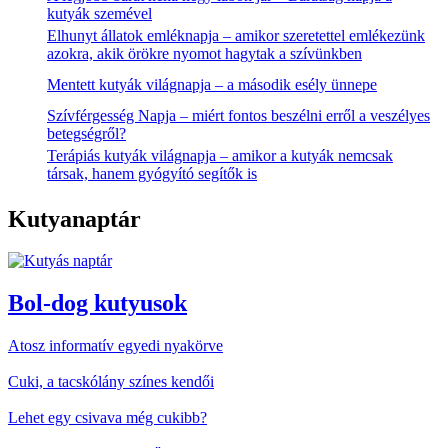
kutyák szemével
Elhunyt állatok emléknapja – amikor szeretettel emlékezünk
azokra, akik örökre nyomot hagytak a szívünkben
Mentett kutyák világnapja – a második esély ünnepe
Szívférgesség Napja – miért fontos beszélni erről a veszélyes
betegségről?
Terápiás kutyák világnapja – amikor a kutyák nemcsak
társak, hanem gyógyító segítők is
Kutyanaptár
Bol-dog kutyusok
Atosz informatív egyedi nyakörve
Cuki, a tacskólány színes kendői
Lehet egy csivava még cukibb?