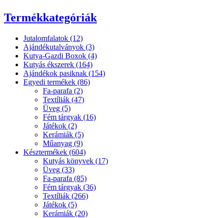
Termékkategóriák
Jutalomfalatok (12)
Ajándékutalványok (3)
Kutya-Gazdi Boxok (4)
Kutyás ékszerek (164)
Ajándékok pasiknak (154)
Egyedi termékek (86)
Fa-parafa (2)
Textíliák (47)
Üveg (5)
Fém tárgyak (16)
Játékok (2)
Kerámiák (5)
Műanyag (9)
Késztermékek (604)
Kutyás könyvek (17)
Üveg (33)
Fa-parafa (85)
Fém tárgyak (36)
Textíliák (266)
Játékok (5)
Kerámiák (20)