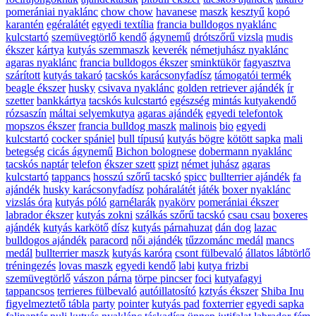
pomerániai nyaklánc
chow chow
havanese
maszk
kesztyű
kopó
karantén
egéralátét
egyedi textília
francia bulldogos nyaklánc
kulcstartó
szemüvegtörlő kendő
ágynemű
drótszőrű vizsla
mudis
ékszer
kártya
kutyás szemmaszk
keverék
németjuhász nyaklánc
agaras nyaklánc
francia bulldogos ékszer
sminktükör
fagyasztva
szárított
kutyás takaró
tacskós karácsonyfadísz
támogatói termék
beagle ékszer
husky
csivava nyaklánc
golden retriever ajándék
ír
szetter
bankkártya
tacskós kulcstartó
egészség
mintás kutyakendő
rózsaszín
máltai selyemkutya
agaras ajándék
egyedi telefontok
mopszos ékszer
francia bulldog maszk
malinois
bio
egyedi
kulcstartó
cocker spániel
bull típusú
kutyás bögre
kötött sapka
mali
betegség
cicás ágynemű
Bichon bolognese
dobermann nyaklánc
tacskós naptár
telefon
ékszer szett
spizt
német juhász
agaras
kulcstartó
tappancs
hosszú szőrű tacskó
spicc
bullterrier ajándék
fa
ajándék
husky karácsonyfadísz
poháralátét
játék
boxer nyaklánc
vizslás óra
kutyás póló
garnélarák
nyakörv
pomerániai ékszer
labrador ékszer
kutyás zokni
szálkás szőrű tacskó
csau csau
boxeres
ajándék
kutyás karkötő
dísz
kutyás párnahuzat
dán dog
lazac
bulldogos ajándék
paracord
női ajándék
tűzzománc medál
mancs
medál
bullterrier maszk
kutyás karóra
csont fülbevaló
állatos lábtörlő
tréningezés
lovas maszk
egyedi kendő
labi
kutya frizbi
szemüvegtörlő
vászon párna
törpe pincser
foci
kutyafagyi
tappancsos
terrieres fülbevaló
autóillatosító
kztyás ékszer
Shiba Inu
figyelmeztető tábla
party
pointer
kutyás pad
foxterrier
egyedi sapka