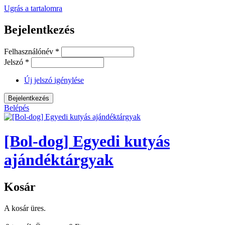
Ugrás a tartalomra
Bejelentkezés
Felhasználónév
*
Jelszó
*
Új jelszó igénylése
Belépés
[Bol-dog] Egyedi kutyás
ajándéktárgyak
Kosár
A kosár üres.