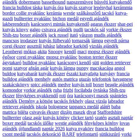
ajándék
dobermann
bassethound
napszemüveg
húsvéti kutyakendő
francia bulldog táska
kutyás óra
kutyás szatyor
lepényhal
kerámmia
border collie nyaklánc
kerámia
westie
szálkásszőrű tacskó
kutya-
gazdi
bullterrier nyaklánc
bichon
medál
egyedi ajándék
lakberendezés
karácsonyi mintás kutyakendő
agaras ékszer
shar-pei
kutyás könyv
galgo
csivava ajándék
pudli
tacskós sál
yorkie ékszer
Shih-tzu
boxer ajándék
jack russel
itató
vászon
mudis ajándék
mancsos
irodaszer
kutyás fülbevaló
tornazsák
lámpa
egyedi párna
corgi ékszer
ausztrál juhász
labrador karkötő
vizslás ajándék
Leonbergi
mókus
akita
Snoopy
kendő
maci
mopsz ékszer
ajándék
égősor
corgi nyaklánc
mopsz nyaklánc
boston terrier ékszer
ágytakaró
bulldog nyaklánc
karácsonyi kendő
süti
golden retriever
pomi
szatyor
afgán agár
kutyás lámpa
puppy
macskacápa
angol
buldog
kutyabarát
kutyák ékszer
északi kutyafajta
kutyágy
francia
bulldog ajándék
menhely
autós matrica
utazás
telefontok
havagnese
szakácskönyv
spicc ajándék
medve
kutyás toll
boxer
beagle ajándék
komondor
yorkie ajándék
ruha
frizbi
focilabda
övtáska
Shih-tzu
ékszer
fényképes nyakkendő
roti
óra
karácsonyi maszk
spánieles
ajándék
Demény a kötsög
tacskós fekhely
olasz vizsla
labrador
retriever ajándék
iskola
bolognese
tappancs medál
alátét
baba
matrica
biléta
csivavás ékszer
dizájn maszk
divat
Staffordshire
bullterrier
olasz agár
kutyás kötény
clicker tartó
szatén
asztali naptár
boxer medál
tacskós ülőke
westie ajándék
fényképes kötény
lovas
ajándék
újfundlandi
naptár 2026
kutya nyakörv
francia bulldog
csont medál
tacskós dekoráció
BARF
telefontartó
sütikiszúró
yorki