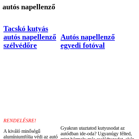
autós napellenző
Tacskó kutyás
autós napellenző
Autós napellenző
szélvédőre
egyedi fotóval
RENDELÉSRE!
Gyakran utaztatod kutyusodat az
A kiváló minőségű
autódban ide-oda? Ugyanúgy félted,
alumíniumfólia védi az autó