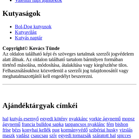
Valentin napi ajándékok
Kutyaságok
Bol-Dog kutyusok
Kutyavilág
Kutyás naptár
Copyright© Kovács Tünde
Az oldalon található képi és szöveges tartalmak szerzői jogvédelem
alatt állnak. Az oldalon található tartalom bármilyen formában
történő másolása, módosítása, átalakítása vagy kiegészítése tilos.
Felhasználásukhoz közvetlenül a szerzői jog tulajdonosától vagy
meghatalmazottjától kell engedélyt beszerezni.
Ajándéktárgyak címkéi
hal
kutyás esernyő
egyedi kötény
nyakkánc
yorkie ágynemű
mopsz
ágynemű
francia bulldog sapka
tappancsos nyaklánc
fém
bishon
frise
bézs
konyhai kellék
pug
kormányvédő
szibériai husky
vizslás
maszk
vadász
csaucsau
szív
egyedi tornazsák
száratott hal
spicces