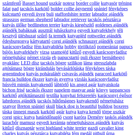
számfestő
Basset hound
uszkár
notesz
border collie
kutyasör
tréning
falat
pad
tacskós karkötő
bolder collie ágynemű
spániel
fényképes
kulcstartó
egyedi üveg
buli
staffordshire terrier
labrador ajándék
strasszos
german shepherd
labrador retriever
tacskós pénztárca
kutyás ülőke
bedlington terrier
kutyás kiegészítő
goldenes ajándék
ajándék babáknak
ausztrál juhászkutya
egyedi kutyafekhely
téli
kesztyű
üléshuzat
szűrő
fa termék
kutyapléd
rottweiler ajándék
édesburgonya
kártyatartó
corgi ajándék
schnauzer ajándék
corgi
karácsonyfadísz
fém kutyabiléta
hobby
törölköző
pomerániai
papucs
bújós kutyafekhely
vizsa
szamojéd
kitűző
egyedi karácsonyfadísz
németjuhász
német vizsla
eb
papucstartó
puli ékszer
bernáthegyi
nyaklánc
LED dísz
tacskós bögre
szilikon
láma
stresszlabda
ajtótámasz
bögre
kirándulás
bevásárlótáska
fényképes táska
argentindog
kutyás poháralátét
csivavás ajándék
paracord karkötő
francia bulldog ékszer
kutyás gyertya
vizslás karácsonyfadísz
húsvéti mintás kutyakendő
lábtörlő
kis angol agár
kutyaiskola
bichon frisé
tacskós ékszer
napelem
magyar agár
könyv
tappancsos
karkötő
ajtókitámasztó
textília
konyhai felszerelés
karácsonyi égősor
labrdoros ajándék
tacskós hűtőmágnes
kutyakendő
németjuhász
szatyor
Breton spániel
skull
black dog is beautiful
bulldog
boxeres
táska
ünnepi maszk
karkötő
agár
kutya
kutya kendő
törpe uszkár
corgi
spicc kutya
határidőnapló
csont
karóra
Demény
taskós ajándék
lazacbőr
mamusz
egyedi kerámia
németjuhászos ajándék
kutyás
kitűző
dísznaptár
west highland white terrier
gazdi
cavalier king
charles
kutyás pénztárca
kutyabiléta
fém medál
pitbull
úrna