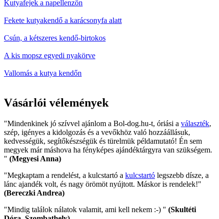
Kutyafejek a napellenzőn
Fekete kutyakendő a karácsonyfa alatt
Csún, a kétszeres kendő-birtokos
A kis mopsz egyedi nyakörve
Vallomás a kutya kendőn
Vásárlói vélemények
"Mindenkinek jó szívvel ajánlom a Bol-dog.hu-t, óriási a
választék
,
szép, igényes a kidolgozás és a vevőkhöz való hozzáállásuk,
kedvességük, segítőkészségük és türelmük példamutató! Én sem
megyek már máshova ha fényképes ajándéktárgyra van szükségem.
"
(Megyesi Anna)
"Megkaptam a rendelést, a kulcstartó a
kulcstartó
legszebb dísze, a
lánc ajandék volt, és nagy örömöt nyújtott. Máskor is rendelek!"
(Bereczki Andrea)
"Mindig találok nálatok valamit, ami kell nekem :-) "
(Skultéti
Dóra, Szombathely)