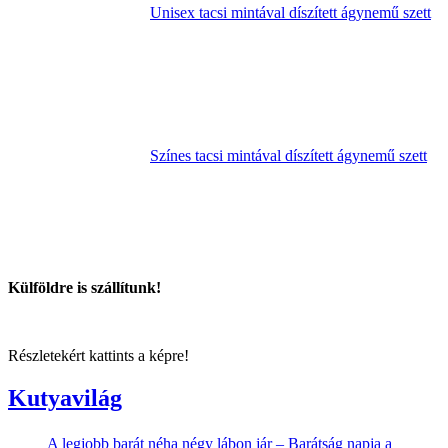
Unisex tacsi mintával díszített ágynemű szett
Színes tacsi mintával díszített ágynemű szett
Külföldre is szállítunk!
Részletekért kattints a képre!
Kutyavilág
A legjobb barát néha négy lábon jár – Barátság napja a