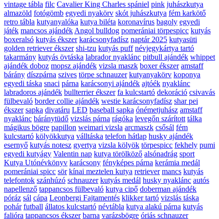
vintage tábla
filc
Cavalier King Charles spániel
pink
juhászkutya
almazöld
fotógömb
egyedi nyakörv
skót juhászkutya
fém karkötő
retro tábla
kutyanyalóka
kutya biléta
koronavírus
bagoly
egyedi
játék
mancsos ajándék
Angol bulldog
pomerániai törpespicc
kutyás
boxeralsó
kutyás ékszer
karácsonyfadísz
naptár 2025
kutyasüti
golden retriever ékszer
shi-tzu
kutyás puff
névjegykártya tartó
takarmány
kutyás övtáska
labrador nyaklánc
pitbull ajándék
whippet
ajándék doboz
mopsz ajándék
vizsla maszk
boxer ékszer
amstaff
bárány
díszpárna
szives
törpe schnauzer
kutyanyakörv
koponya
egyedi táska
snaci
párna
karácsonyi ajándék
ajtóék
nyaklánc
labradoros ajándék
bullterrier ékszer
fa kulcstartó
dekoráció
csivavás
fülbevaló
border collie ajándék
westie karácsonyfadísz
shar pei
ékszer
sapka
divatáru
LED
baseball sapka
ónémetjuhász
amstaff
nyaklánc
báránytüdő
vizslás párna
rágóka
levegőn szárított
tálka
mágikus bögre
papillon
weimari vizsla
arcmaszk
csősál
fém
kulcstartó
kölyökkutya
válltáska
telefon hátlap
husky ajándék
esernyő
kutyás notesz
gyertya
vizsla kölyök
törpespicc
fekhely
pumi
egyedi kutyágy
Valentin nap
kutya törölköző
alsónadrág
sport
Kutya Utónévkönyv
karácsony
fényképes párna
kerámia medál
pomerániai spicc
sör
kínai meztelen kutya
retriever
mancs
kutyás
telefontok
szánhúzó
schnauzer
kutyás medál
husky nyaklánc
autós
napellenző
tappancsos fülbevaló
kutya cipő
doberman ajándék
póráz
sál
cápa
Leonbergi Fajtamentés
klikker tartó
vizslás táska
pohár
futball
állatos kulcstartó
névtábla
kutya alakú párna
kutyás
falióra
tappancsos ékszer
barna
varázsbögre
óriás schnauzer