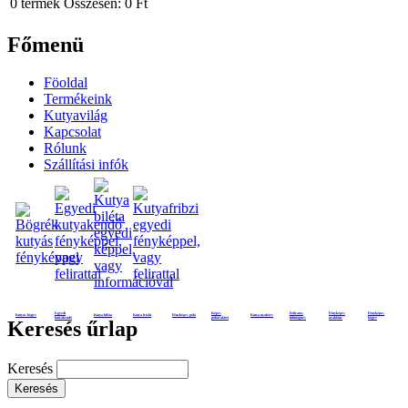
0
termék
Összesen:
0 Ft
Főmenü
Föoldal
Termékeink
Kutyavilág
Kapcsolat
Rólunk
Szállítási infók
Egyedi
Képes
Feliratos
Fényképes
Fényképes
Kutyás bögre
Kutya biléta
Kutya frizbi
Fényképes póló
Kutya nyakörv
kutyakendő
poháralátét
hűtmágnes
nyaklánc
bögre
Keresés űrlap
Keresés