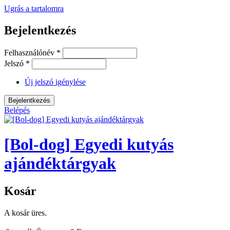
Ugrás a tartalomra
Bejelentkezés
Felhasználónév
*
Jelszó
*
Új jelszó igénylése
Belépés
[Bol-dog] Egyedi kutyás
ajándéktárgyak
Kosár
A kosár üres.