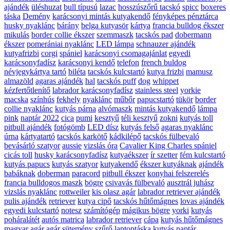
ajándék
üléshuzat
bull típusú
lazac
hosszúszőrű tacskó
spicc
boxeres
táska
Demény
karácsonyi mintás kutyakendő
fényképes pénztárca
husky nyaklánc
bárány
belga kutyasör
kártya
francia bulldog ékszer
mikulás
border collie ékszer
szemmaszk
tacskós pad
dobermann
ékszer
pomerániai nyaklánc
LED lámpa
schnauzer ajándék
kutyafrizbi
corgi
spániel
karácsonyi csomagajánlat
egyedi
karácsonyfadísz
karácsonyi kendő
telefon
french buldog
névjegykártya tartó
biléta
tacskós kulcstartó
kutya frizbi
mamusz
almazöld
agaras ajándék
hal
tacskós puff
dog
whippet
kézfertőtlenítő
labrador karácsonyfadísz
stainless steel
yorkie
macska
színhús
fekhely
nyaklánc
műbőr
papucstartó
tükör
border
collie nyaklánc
kutyás párna
alvómaszk
mintás kutyakendő
lámpa
pink
naptár 2022
cica
pumi
kesztyű
téli kesztyű
zokni
kutyás toll
pitbull ajándék
fotógömb
LED dísz
kutyás felső
agaras nyaklánc
úrna
kártyatartó
tacskós karkötő
kádkilépő
tacskós fülbevaló
bevásárló szatyor
aussie
vizslás óra
Cavalier King Charles spániel
cicás toll
husky karácsonyfadísz
kutyaékszer
ír szetter
fém kulcstartó
kutyás papucs
kutyás szatyor
kutyakendő
ékszer kutyáknak
ajándék
babáknak
doberman
paracord
pitbull ékszer
konyhai felszerelés
francia bulldogos maszk
bögre
csivavás fülbevaló
ausztrál juhász
vizslás nyaklánc
rottweiler
kis olasz agár
labrador retriever ajándék
pulis ajándék
retriever
kutya cipő
tacskós hűtőmágnes
lovas ajándék
egyedi kulcstartó
notesz
számítógép
mágikus bögre
yorki
kutyás
poháralátét
autós matrica
labrador retriever
cápa
kutyás hűtőmágnes
magyar agár
agár
sütemény
szűrő
laptoptáska
kutyás naptár