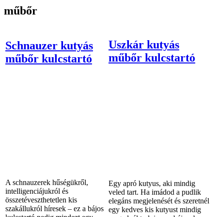
műbőr
Uszkár kutyás
Schnauzer kutyás
műbőr kulcstartó
műbőr kulcstartó
A schnauzerek hűségükről,
Egy apró kutyus, aki mindig
intelligenciájukról és
veled tart. Ha imádod a pudlik
összetéveszthetetlen kis
elegáns megjelenését és szeretnél
szakállukról híresek – ez a bájos
egy kedves kis kutyust mindig