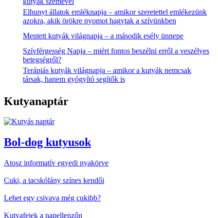
kutyák szemével
Elhunyt állatok emléknapja – amikor szeretettel emlékezünk
azokra, akik örökre nyomot hagytak a szívünkben
Mentett kutyák világnapja – a második esély ünnepe
Szívférgesség Napja – miért fontos beszélni erről a veszélyes
betegségről?
Terápiás kutyák világnapja – amikor a kutyák nemcsak
társak, hanem gyógyító segítők is
Kutyanaptár
Bol-dog kutyusok
Atosz informatív egyedi nyakörve
Cuki, a tacskólány színes kendői
Lehet egy csivava még cukibb?
Kutyafejek a napellenzőn