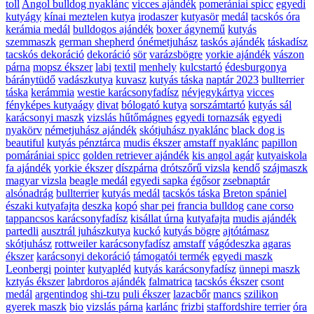
toll
Angol bulldog nyaklánc
vicces ajándék
pomerániai spicc
egyedi
kutyágy
kínai meztelen kutya
irodaszer
kutyasör
medál
tacskós óra
kerámia medál
bulldogos ajándék
boxer ágynemű
kutyás
szemmaszk
german shepherd
ónémetjuhász
taskós ajándék
táskadísz
tacskós dekoráció
dekoráció
sör
varázsbögre
yorkie ajándék
vászon
párna
mopsz ékszer
labi
textil
menhely
kulcstartó
édesburgonya
báránytüdő
vadászkutya
kuvasz
kutyás táska
naptár 2023
bullterrier
táska
kerámmia
westie karácsonyfadísz
névjegykártya
vicces
fényképes kutyaágy
divat
bólogató kutya
sorszámtartó
kutyás sál
karácsonyi maszk
vizslás hűtőmágnes
egyedi tornazsák
egyedi
nyakörv
németjuhász ajándék
skótjuhász nyaklánc
black dog is
beautiful
kutyás pénztárca
mudis ékszer
amstaff nyaklánc
papillon
pomárániai spicc
golden retriever ajándék
kis angol agár
kutyaiskola
fa ajándék
yorkie ékszer
díszpárna
drótszőrű vizsla
kendő
szájmaszk
magyar vizsla
beagle medál
egyedi sapka
égősor
zsebnaptár
alsónadrág
bullterrier
kutyás medál
tacskós táska
Breton spániel
északi kutyafajta
deszka
kopó
shar pei
francia bulldog
cane corso
tappancsos karácsonyfadísz
kisállat úrna
kutyafajta
mudis ajándék
partedli
ausztrál juhászkutya
kuckó
kutyás bögre
ajtótámasz
skótjuhász
rottweiler karácsonyfadísz
amstaff
vágódeszka
agaras
ékszer
karácsonyi dekoráció
támogatói termék
egyedi maszk
Leonbergi
pointer
kutyapléd
kutyás karácsonyfadísz
ünnepi maszk
kztyás ékszer
labrdoros ajándék
falmatrica
tacskós ékszer
csont
medál
argentindog
shi-tzu
puli ékszer
lazacbőr
mancs
szilikon
gyerek maszk
bio
vizslás párna
karlánc
frizbi
staffordshire terrier
óra