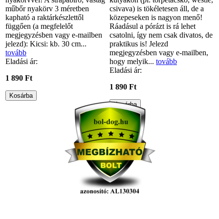
műbőr nyakörv 3 méretben
csivava) is tökéletesen áll, de a
kapható a raktárkészlettől
közepeseken is nagyon menő!
függően (a megfelelőt
Ráadásul a pórázt is rá lehet
megjegyzésben vagy e-mailben
csatolni, így nem csak divatos, de
jelezd): Kicsi: kb. 30 cm...
praktikus is! Jelezd
tovább
megjegyzésben vagy e-mailben,
Eladási ár:
hogy melyik...
tovább
Eladási ár:
1 890 Ft
1 890 Ft