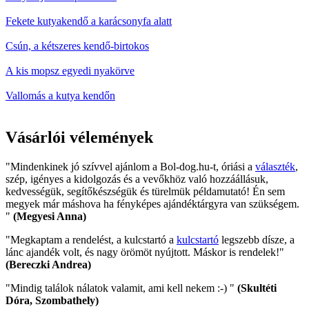
Fekete kutyakendő a karácsonyfa alatt
Csún, a kétszeres kendő-birtokos
A kis mopsz egyedi nyakörve
Vallomás a kutya kendőn
Vásárlói vélemények
"Mindenkinek jó szívvel ajánlom a Bol-dog.hu-t, óriási a
választék
,
szép, igényes a kidolgozás és a vevőkhöz való hozzáállásuk,
kedvességük, segítőkészségük és türelmük példamutató! Én sem
megyek már máshova ha fényképes ajándéktárgyra van szükségem.
"
(Megyesi Anna)
"Megkaptam a rendelést, a kulcstartó a
kulcstartó
legszebb dísze, a
lánc ajandék volt, és nagy örömöt nyújtott. Máskor is rendelek!"
(Bereczki Andrea)
"Mindig találok nálatok valamit, ami kell nekem :-) "
(Skultéti
Dóra, Szombathely)