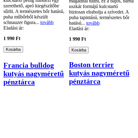
kulcstartó pedig mindezt egy
magadnál tudni, ez a bájos, barna
szerethető, apró kiegészítőbe
uszkár formájú kulcstartó
sűríti. A természetes bőr hatású,
biztosan elrabolja a szívedet. A
puha műbőrből készült
puha tapintású, természetes bőr
schnauzer figura...
tovább
hatású...
tovább
Eladási ár:
Eladási ár:
1 990 Ft
1 990 Ft
Boston terrier
Francia bulldog
kutyás nagyméretű
kutyás nagyméretű
pénztárca
pénztárca