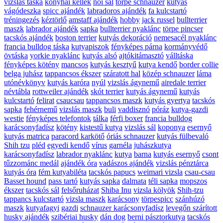
vizslás táska
konyhai kellék
női sál
törpe schnauzer
kutyás
vágódeszka
spicc ajándék
labradoros ajándék
fa kulcstartó
tréningezés
kéztörlő
amstaff ajándék
hobby
jack russel
bullterrier
maszk
labrador ajándék
sapka
bullterrier nyaklánc
törpe pincser
tacskós ajándék
boston terrier
kutyás dekoráció
nemesacél nyaklánc
francia bulldog táska
kutyapiszok
fényképes párna
kormányvédő
övtáska
yorkie nyaklánc
kutyás alsó
ajtókitámasztó
válltáska
fényképes kötény
mancsos
kutyás kesztyű
kutya kendő
border collie
belga juhász
tappancsos ékszer
száratott hal
közép schnauzer
láma
utónévkönyv
kutyás karóra
nyúl
vizslás ágynemű
airedale terrier
névtábla
rottweiler ajándék
skót terrier
kutyás ágynemű
kutyás
kulcstartó
felirat
csaucsau
tappancsos maszk
kutyás gyertya
tacskós
sapka
fehérnemű
vizslás maszk
buli
vaddisznó
póráz
kutya-gazdi
westie
fényképes telefontok
tálka
férfi boxer
francia bulldog
karácsonyfadísz
kötény
kistestű kutya
vizslás sál
koponya
esernyő
kutyás matrica
paracord karkötő
óriás schnauzer
kutyás fülbevaló
Shih tzu
pléd
egyedi kendő
vírus
garnéla
juhászkutya
karácsonyfadísz
labrador nyaklánc
kutya
barna
kutyás esernyő
csont
tűzzománc medál
ajándék óra
vadászos ajándék
vizslás pénztárca
kutyás óra
fém kutyabiléta
tacskós papucs
weimari vizsla
csau-csau
Basset hound
pass tartó
kutyás sapka
dalmata
téli sapka
mopszos
ékszer
tacskós sál
felsőruházat
Shiba Inu
vizsla kölyök
Shih-tzu
tappancs kulcstartó
vizsla maszk
karácsony
törpespicc
szánhúzó
maszk
kutyafagyi
gazdi
schnauzer karácsonyfadísz
levegőn szárított
husky ajándék
szibériai husky
dán dog
berni pásztorkutya
tacskós