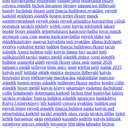
zöld
kutyanyalóka
fertőtlenítő
vintage tábla
pomerániai ékszer
csivava ajándék
bichon havanese
járvány
tappancsos fülbevaló
bagoly
focilabda
ékszer szett
francia bulldogos nyaklánc
egyedi
karkötő
goldenes ajándék
boston terrier ékszer
maszk
szemüvegeseknek
egyedi póráz
egyedi pénztárca
koronavírus
csősál
pormaszk
tacskós fekhely
welsh corgi
kutyás telefontok
takaró
beagle
boxer ajándék
németjuhászos karácsonyfadísz
lovas maszk
arcmaszk
csau csau
agaras karácsonyfadísz
egyedi táska
juti
ajándékutalvány
magyar kutyafajta
puli nyaklánc
állatos kulcstartó
gyertya
yorkshire terrier
buldog
francia bulldogos ékszer
tacsis
ajándék
Angol bulldog
póló
kutyás lámpa
foci
tacskó
itató
szálkásszőrű tacskó
mancs medál
ajándék doboz
corgi ajándék
bulldog
szamojéd
alátét
egyedi ékszer
olasz agár
naptár 2026
tappancs medál
szőnyeg
törpe spicc
sport
telefon tartó
naptár 2025
kutyás puff
jutifalat
ajtóék
matrica
mopszos fülbevaló
kutyás
boxeralsó
üveg
jótékonyság
macskacápa
jutalomfalat
mancsos
ajándék
boston terrier ajándék
bullterrier ékszer
medve
border collie
ajándék
boxer medál
kutyás könyv
takarmány
malamut
dachshund
collie
fajtamentés
dobermann karkötő
bichon frisé
lepényhal
falióra
tacskós nyaklánc
francia bulldog ajándék
tapancsos
bankkártya
Kutya Utónévkönyv
bőr karkötő
csivava nyaklánc
bulldog pad
egyedi bögre
egyedi ajándék
francia bulldog sapka
kutyás pad
németjuhász karkötő
tacskó ajándék
olasz vizsla
tacskós ülőke
üzleti
kellék
havagnese
akita
egéralátét
karantén
sodrófa
kutyás hátizsák
szemüveg
spicces ajándék
havanese
fém tábla
labrador
bichon