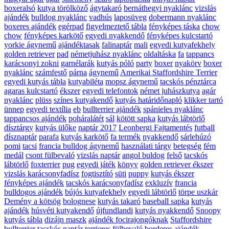
boxeralsó
kutya törölköző
ágytakaró
bernáthegyi nyaklánc
vizslás
ajándék
bulldog nyaklánc
vadhús
laposüveg
dobermann nyaklánc
boxeres ajándék
egérpad
figyelmeztető tábla
fényképes táska
chow
chow
fényképes karkötő
egyedi nyakkendő
fényképes kulcstartó
yorkie ágynemű
ajándéktasak
falinaptár
mali
egyedi kutyafekhely
golden retriever
pad
németjuhász nyaklánc
oldaltáska
fa
tappancs
karácsonyi zokni
garnélarák
kutyás póló
party
boxer
nyakörv
boxer
nyaklánc
számfestő
párna
ágynemű
Amerikai Staffordshire Terrier
egyedi kutyás tábla
kutyabiléta
mopsz ágynemű
tacskós pénztárca
agaras kulcstartó
ékszer
egyedi telefontok
német juhászkutya
agár
nyaklánc
plüss
színes kutyakendő
kutyás határidőnapló
klikker tartó
ünnep
egyedi textília
eb
bullterrier ajándék
spánieles nyaklánc
tappancsos ajándék
poháralátét
sál
kötött sapka
kutyás lábtörlő
dísztárgy
kutyás ülőke
naptár 2017
Leonbergi Fajtamentés
futball
dísznaptár
parafa
kutyás karkötő
fa termék
nyakkendő
sárlehúzó
pomi
tacsi
francia bulldog ágynemű
használati tárgy
betegség
fém
medál
csont fülbevaló
vizslás naptár
angol buldog
felső
tacskós
lábtörlő
foxterrier
pug
egyedi játék
könyv
golden retriever ékszer
vizslás karácsonyfadísz
fogtisztító
süti
puppy
kutyás ékszer
fényképes ajándék
tacskós karácsonyfadísz
exkluzív
francia
bulldogos ajándék
bújós kutyafekhely
egyedi lábtörlő
törpe uszkár
Demény a kötsög
bolognese
kutyás takaró
baseball sapka
kutyás
ajándék
húsvéti kutyakendő
újfundlandi
kutyás nyakkendő
Snoopy
kutyás tábla
dizájn maszk
ajándék focirajongóknak
Staffordshire
bullterrier
tacskós naptár
terrieres fülbevaló
borderes ajándék