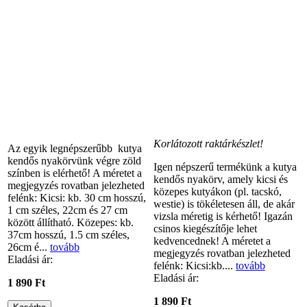
Korlátozott raktárkészlet!
Az egyik legnépszerűbb kutya
kendős nyakörvünk végre zöld
Igen népszerű termékünk a kutya
színben is elérhető! A méretet a
kendős nyakörv, amely kicsi és
megjegyzés rovatban jelezheted
közepes kutyákon (pl. tacskó,
felénk: Kicsi: kb. 30 cm hosszú,
westie) is tökéletesen áll, de akár
1 cm széles, 22cm és 27 cm
vizsla méretig is kérhető! Igazán
között állítható. Közepes: kb.
csinos kiegészítője lehet
37cm hosszú, 1.5 cm széles,
kedvencednek! A méretet a
26cm é...
tovább
megjegyzés rovatban jelezheted
Eladási ár:
felénk: Kicsi:kb....
tovább
Eladási ár:
1 890 Ft
1 890 Ft