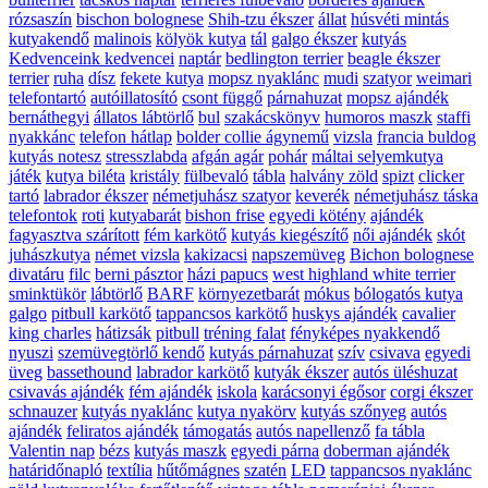
rózsaszín
bischon bolognese
Shih-tzu ékszer
állat
húsvéti mintás
kutyakendő
malinois
kölyök kutya
tál
galgo ékszer
kutyás
Kedvenceink kedvencei
naptár
bedlington terrier
beagle ékszer
terrier
ruha
dísz
fekete kutya
mopsz nyaklánc
mudi
szatyor
weimari
telefontartó
autóillatosító
csont függő
párnahuzat
mopsz ajándék
bernáthegyi
állatos lábtörlő
bul
szakácskönyv
humoros maszk
staffi
nyakkánc
telefon hátlap
bolder collie ágynemű
vizsla
francia buldog
kutyás notesz
stresszlabda
afgán agár
pohár
máltai selyemkutya
játék
kutya biléta
kristály
fülbevaló
tábla
halvány zöld
spizt
clicker
tartó
labrador ékszer
németjuhász szatyor
keverék
németjuhász táska
telefontok
roti
kutyabarát
bishon frise
egyedi kötény
ajándék
fagyasztva szárított
fém karkötő
kutyás kiegészítő
női ajándék
skót
juhászkutya
német vizsla
kakizacsi
napszemüveg
Bichon bolognese
divatáru
filc
berni pásztor
házi papucs
west highland white terrier
sminktükör
lábtörlő
BARF
környezetbarát
mókus
bólogatós kutya
galgo
pitbull karkötő
tappancsos karkötő
huskys ajándék
cavalier
king charles
hátizsák
pitbull
tréning falat
fényképes nyakkendő
nyuszi
szemüvegtörlő kendő
kutyás párnahuzat
szív
csivava
egyedi
üveg
bassethound
labrador karkötő
kutyák ékszer
autós üléshuzat
csivavás ajándék
fém ajándék
iskola
karácsonyi égősor
corgi ékszer
schnauzer
kutyás nyaklánc
kutya nyakörv
kutyás szőnyeg
autós
ajándék
feliratos ajándék
támogatás
autós napellenző
fa tábla
Valentin nap
bézs
kutyás maszk
egyedi párna
doberman ajándék
határidőnapló
textília
hűtőmágnes
szatén
LED
tappancsos nyaklánc