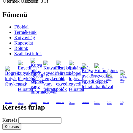
0
termék
Összesen:
0 Ft
Főmenü
Föoldal
Termékeink
Kutyavilág
Kapcsolat
Rólunk
Szállítási infók
Egyedi
Képes
Feliratos
Fényképes
Fényképes
Kutyás bögre
Kutya biléta
Kutya frizbi
Fényképes póló
Kutya nyakörv
kutyakendő
poháralátét
hűtmágnes
nyaklánc
bögre
Keresés űrlap
Keresés