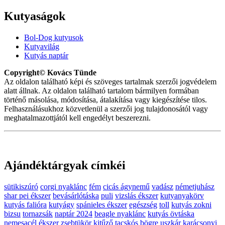
Kutyaságok
Bol-Dog kutyusok
Kutyavilág
Kutyás naptár
Copyright© Kovács Tünde
Az oldalon található képi és szöveges tartalmak szerzői jogvédelem
alatt állnak. Az oldalon található tartalom bármilyen formában
történő másolása, módosítása, átalakítása vagy kiegészítése tilos.
Felhasználásukhoz közvetlenül a szerzői jog tulajdonosától vagy
meghatalmazottjától kell engedélyt beszerezni.
Ajándéktárgyak címkéi
sütikiszúró
corgi nyaklánc
fém
cicás ágynemű
vadász
németjuhász
shar pei ékszer
bevásárlótáska
puli
vizslás ékszer
kutyanyakörv
kutyás falióra
kutyágy
spánieles ékszer
egészség
toll
kutyás zokni
bizsu
tornazsák
naptár 2024
beagle nyaklánc
kutyás övtáska
nemesacél ékszer
zsebtükör
kitűző
tacskós bögre
uszkár
karácsonyi