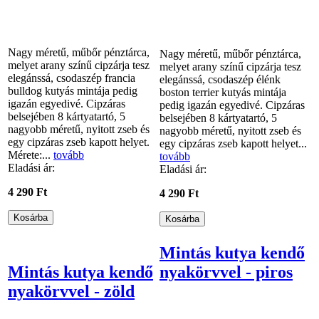
Nagy méretű, műbőr pénztárca,
Nagy méretű, műbőr pénztárca,
melyet arany színű cipzárja tesz
melyet arany színű cipzárja tesz
elegánssá, csodaszép francia
elegánssá, csodaszép élénk
bulldog kutyás mintája pedig
boston terrier kutyás mintája
igazán egyedivé. Cipzáras
pedig igazán egyedivé. Cipzáras
belsejében 8 kártyatartó, 5
belsejében 8 kártyatartó, 5
nagyobb méretű, nyitott zseb és
nagyobb méretű, nyitott zseb és
egy cipzáras zseb kapott helyet.
egy cipzáras zseb kapott helyet...
Mérete:...
tovább
tovább
Eladási ár:
Eladási ár:
4 290 Ft
4 290 Ft
Mintás kutya kendő
Mintás kutya kendő
nyakörvvel - piros
nyakörvvel - zöld