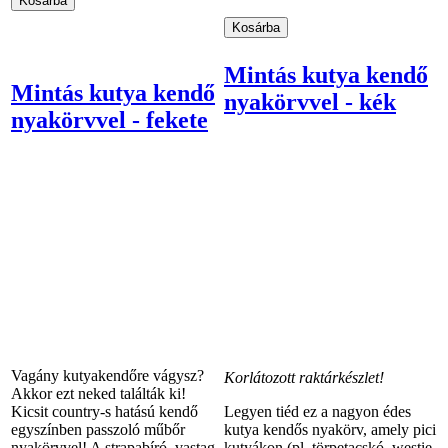
Mintás kutya kendő
Mintás kutya kendő
nyakörvvel - kék
nyakörvvel - fekete
Vagány kutyakendőre vágysz?
Korlátozott raktárkészlet!
Akkor ezt neked találták ki!
Kicsit country-s hatású kendő
Legyen tiéd ez a nagyon édes
egyszínben passzoló műbőr
kutya kendős nyakörv, amely pici
nyakörvvel! A strapabíró, vastag
kutyákon (pl. törpetacskó, westie,