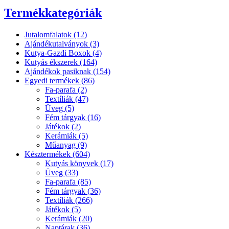
Termékkategóriák
Jutalomfalatok (12)
Ajándékutalványok (3)
Kutya-Gazdi Boxok (4)
Kutyás ékszerek (164)
Ajándékok pasiknak (154)
Egyedi termékek (86)
Fa-parafa (2)
Textíliák (47)
Üveg (5)
Fém tárgyak (16)
Játékok (2)
Kerámiák (5)
Műanyag (9)
Késztermékek (604)
Kutyás könyvek (17)
Üveg (33)
Fa-parafa (85)
Fém tárgyak (36)
Textíliák (266)
Játékok (5)
Kerámiák (20)
Naptárak (36)