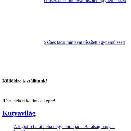
Unisex tacsi mintával díszített ágynemű szett
Színes tacsi mintával díszített ágynemű szett
Külföldre is szállítunk!
Részletekért kattints a képre!
Kutyavilág
A legjobb barát néha négy lábon jár – Barátság napja a