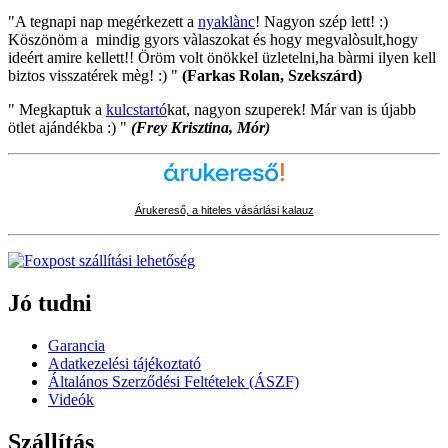
"A tegnapi nap megérkezett a
nyaklànc
! Nagyon szép lett! :)
Köszönöm a mindig gyors vàlaszokat és hogy megvalòsult,hogy
ideért amire kellett!! Öröm volt önökkel üzletelni,ha bàrmi ilyen kell
biztos visszatérek mèg! :) "
(Farkas Rolan, Szekszárd)
" Megkaptuk a
kulcstartó
kat, nagyon szuperek! Már van is újabb
ötlet ajándékba :) "
(Frey Krisztina, Mór)
Árukereső, a hiteles vásárlási kalauz
Jó tudni
Garancia
Adatkezelési tájékoztató
Általános Szerződési Feltételek (ÁSZF)
Videók
Szállítás