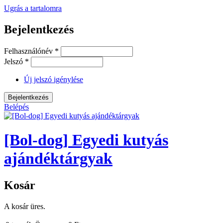
Ugrás a tartalomra
Bejelentkezés
Felhasználónév
*
Jelszó
*
Új jelszó igénylése
Belépés
[Bol-dog] Egyedi kutyás
ajándéktárgyak
Kosár
A kosár üres.