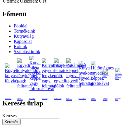
0
termék
Összesen:
0 Ft
Főmenü
Föoldal
Termékeink
Kutyavilág
Kapcsolat
Rólunk
Szállítási infók
Egyedi
Képes
Feliratos
Fényképes
Fényképes
Kutyás bögre
Kutya biléta
Kutya frizbi
Fényképes póló
Kutya nyakörv
kutyakendő
poháralátét
hűtmágnes
nyaklánc
bögre
Keresés űrlap
Keresés