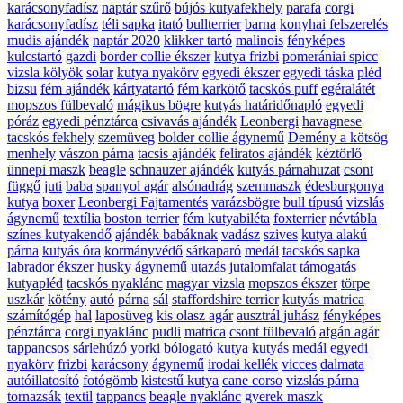
karácsonyfadísz
naptár
szűrő
bújós kutyafekhely
parafa
corgi
karácsonyfadísz
téli sapka
itató
bullterrier
barna
konyhai felszerelés
mudis ajándék
naptár 2020
klikker tartó
malinois
fényképes
kulcstartó
gazdi
border collie ékszer
kutya frizbi
pomerániai spicc
vizsla kölyök
solar
kutya nyakörv
egyedi ékszer
egyedi táska
pléd
bizsu
fém ajándék
kártyatartó
fém karkötő
tacskós puff
egéralátét
mopszos fülbevaló
mágikus bögre
kutyás határidőnapló
egyedi
póráz
egyedi pénztárca
csivavás ajándék
Leonbergi
havagnese
tacskós fekhely
szemüveg
bolder collie ágynemű
Demény a kötsög
menhely
vászon párna
tacsis ajándék
feliratos ajándék
kéztörlő
ünnepi maszk
beagle
schnauzer ajándék
kutyás párnahuzat
csont
függő
juti
baba
spanyol agár
alsónadrág
szemmaszk
édesburgonya
kutya
boxer
Leonbergi Fajtamentés
varázsbögre
bull típusú
vizslás
ágynemű
textília
boston terrier
fém kutyabiléta
foxterrier
névtábla
színes kutyakendő
ajándék babáknak
vadász
szives
kutya alakú
párna
kutyás óra
kormányvédő
sárkaparó
medál
tacskós sapka
labrador ékszer
husky ágynemű
utazás
jutalomfalat
támogatás
kutyapléd
tacskós nyaklánc
magyar vizsla
mopszos ékszer
törpe
uszkár
kötény
autó
párna
sál
staffordshire terrier
kutyás matrica
számítógép
hal
laposüveg
kis olasz agár
ausztrál juhász
fényképes
pénztárca
corgi nyaklánc
pudli
matrica
csont fülbevaló
afgán agár
tappancsos
sárlehúzó
yorki
bólogató kutya
kutyás medál
egyedi
nyakörv
frizbi
karácsony
ágynemű
irodai kellék
vicces
dalmata
autóillatosító
fotógömb
kistestű kutya
cane corso
vizslás párna
tornazsák
textil
tappancs
beagle nyaklánc
gyerek maszk