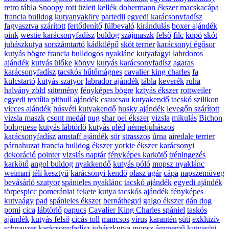
retro tábla
Snoopy
roti
üzleti kellék
dobermann ékszer
macskacápa
francia bulldog
kutyanyakörv
partedli
egyedi karácsonyfadísz
fagyasztva szárított
fertőtlenítő
fülbevaló
kirándulás
boxer ajándék
pink
westie karácsonyfadísz
buldog
szájmaszk
felső
filc
kopó
skót
juhászkutya
sorszámtartó
kádkilépő
skót terrier
karácsonyi égősor
kutyás bögre
francia bulldogos nyaklánc
kutyafagyi
labrdoros
ajándék
kutyás ülőke
könyv
kutyás karácsonyfadísz
agaras
karácsonyfadísz
tacskós hűtőmágnes
cavalier king charles
fa
kulcstartó
kutyás szatyor
labrador ajándék
tábla
keverék
ruha
halvány zöld
sütemény
fényképes bögre
kztyás ékszer
rottweiler
egyedi textília
pitbull ajándék
csaucsau
kutyakendő
tacskó
szilikon
vicces ajándék
húsvéti kutyakendő
husky ajándék
levegőn szárított
vizsla maszk
csont medál
pug
shar pei ékszer
vizsla
mikulás
Bichon
bolognese
kutyás lábtörlő
kutyás pléd
németjuhászos
karácsonyfadísz
amstaff ajándék
sör
strasszos
úrna
airedale terrier
párnahuzat
francia bulldog ékszer
yorkie ékszer
karácsonyi
dekoráció
pointer
vizslás naptár
fényképes karkötő
tréningezés
karkötő
angol buldog
nyakkendő
kutyás póló
mopsz nyaklánc
weimari
téli kesztyű
karácsonyi kendő
olasz agár
cápa
napszemüveg
bevásárló szatyor
spánieles nyaklánc
tacskó ajándék
egyedi ajándék
törpespicc
pomerániai
fekete kutya
tacskós ajándék
fényképes
kutyaágy
pad
spánieles ékszer
bernáthegyi
galgo ékszer
dán dog
pomi
cica
lábtörlő
papucs
Cavalier King Charles spániel
taskós
ajándék
kutyás felső
cicás toll
mancsos
vírus
karantén
süti
exkluzív
schnauzer karácsonyfadísz
juhászkutya
mopsz ágynemű
kutyasüti