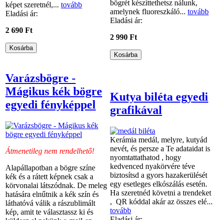
bögrét készíttethetsz nálunk,
képet szeretnél,...
tovább
amelynek fluoreszkáló...
tovább
Eladási ár:
Eladási ár:
2 690 Ft
2 990 Ft
Varázsbögre -
Mágikus kék bögre
Kutya biléta egyedi
egyedi fényképpel
grafikával
Kerámia medál, melyre, kutyád
nevét, és persze a Te adataidat is
Átmenetileg nem rendelhető!
nyomtattathatod , hogy
kedvenced nyakörvére téve
Alapállapotban a bögre színe
biztosítsd a gyors hazakerülését
kék és a rátett képnek csak a
egy esetleges elkószálás esetén.
körvonalai látszódnak. De meleg
Ha szeretnéd követni a trendeket
hatására elnűtnik a kék szín és
, QR kóddal akár az összes elé...
láthatóvá válik a rászublimált
tovább
kép, amit te választassz ki és
Eladási ár: