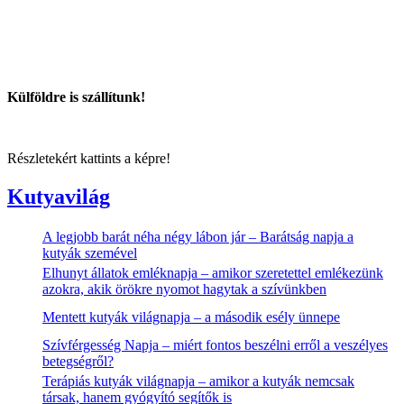
Külföldre is szállítunk!
Részletekért kattints a képre!
Kutyavilág
A legjobb barát néha négy lábon jár – Barátság napja a
kutyák szemével
Elhunyt állatok emléknapja – amikor szeretettel emlékezünk
azokra, akik örökre nyomot hagytak a szívünkben
Mentett kutyák világnapja – a második esély ünnepe
Szívférgesség Napja – miért fontos beszélni erről a veszélyes
betegségről?
Terápiás kutyák világnapja – amikor a kutyák nemcsak
társak, hanem gyógyító segítők is