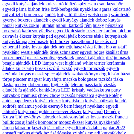
egyedi kutyás ajándék
kulcstartó
kitűző
spizt
csau csau
lazacbőr
egyedi párna
bishon frise
örökbefogadás
nyakkánc
agaras kulcstartó
kutyafrizbi
borderes ajándék
kutya törölköző
welsh corgi
számfestő
gyertya
boxeres ajándék
egyedi kutyágy
ajándék doboz
kutyás
naptár
kutyás zokni
jutifalat
pitbull karkötő
fém
husky
pénztárca
boxeralsó
karácsonyfadísz
egyedi kulcstartó
ír szetter
karlánc
bichon
csivavás ékszer
kutyás pad
egyedi játék
boxeres táska
kutyapiszok
kutyás lámpa
alvómaszk
férfi boxer
bassethound
tacskós pad
szibériai husky
lovas ajándék
németjuhász táska
felirat
bio
amstaff
nyaklánc
westie ajándék
óriás schnauzer
egyedi bögre
kisállat úrna
boxer medál
maszk szemüvegeseknek
húsvéti ajándék
dizájn maszk
beagle ajándék
LED lámpa
west highland white terrier
kerámmia
állatos kulcstartó
hosszú szőrű tacskó
egyedi tornazsák
egyedi
kerámia
kutyás maszk
spicc ajándék
szakácskönyv
dog
felsőruházat
törpe pincser
magyar kutyafajta
macska
bolognese
tacskós táska
flaska
medve
dobermann
fogtisztító
telefon
pass tartó
vizslás
ajándék
fa ajándék
bankkártya
LED
kristály
vadászkutya
party
kutyabox
mamusz
chow chow
tacskós pénztárca
egyedi kötény
autós napellenző
kutyák ékszer
kutyaiskola
kutyás hátizsák
kendő
sodrófa
malamut
yorkie
esernyő
bernáthegyi nyaklánc
egyedi
lábtörlő
kutyabarát
golden retriever ékszer
kutya cipő
Demény
Kutya Utónévkönyv
labrador karácsonyfadísz
lovas maszk
francia
bulldogos ajándék
komondor
mopsz ékszer
kutyás nyakkendő
lámpa
labrador
kesztyű
táskadísz
egyedi kutyás tábla
naptár 2022
amstaff
mókus
ajtóék
bevásárlótáska
színhús
egyedi kutyafekhely