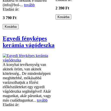
küldesz el nekünk e-mail-en
(info@bol-...
tovább
2 390 Ft
Eladási ár:
3 790 Ft
Egyedi fényképes
kerámia vágódeszka
A konyhai tevékenység van
akinek öröm, van akinek
kötelesség.. De mindenképpen
meghittebbé, mókásabbá
varázsolhatjuk a főzési
előkészületeket egy egyedi
vágódeszka segítségével! Akár
magunkat, akár párunkat, vagy
más családtagunkat...
tovább
Eladási ár: