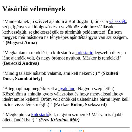
Vásárlói vélemények
"Mindenkinek jó szívvel ajánlom a Bol-dog.hu-t, óriási a
választék
,
szép, igényes a kidolgozás és a vevőkhöz való hozzáállásuk,
kedvességük, segítőkészségük és türelmük példamutató! Én sem
megyek már máshova ha fényképes ajándéktárgyra van szükségem.
"
(Megyesi Anna)
"Megkaptam a rendelést, a kulcstartó a
kulcstartó
legszebb dísze, a
lánc ajandék volt, és nagy örömöt nyújtott. Máskor is rendelek!"
(Bereczki Andrea)
"Mindig találok nálatok valamit, ami kell nekem :-) "
(Skultéti
Dóra, Szombathely)
"A tegnapi nap megérkezett a
nyaklànc
! Nagyon szép lett! :)
Köszönöm a mindig gyors vàlaszokat és hogy megvalòsult,hogy
ideért amire kellett!! Öröm volt önökkel üzletelni,ha bàrmi ilyen kell
biztos visszatérek mèg! :) "
(Farkas Rolan, Szekszárd)
" Megkaptuk a
kulcstartó
kat, nagyon szuperek! Már van is újabb
ötlet ajándékba :) "
(Frey Krisztina, Mór)