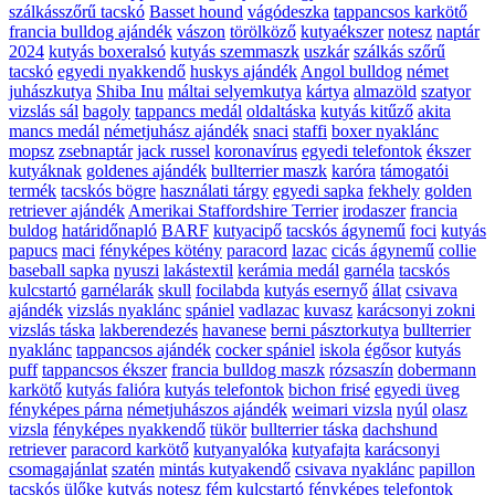
szálkásszőrű tacskó
Basset hound
vágódeszka
tappancsos karkötő
francia bulldog ajándék
vászon
törölköző
kutyaékszer
notesz
naptár
2024
kutyás boxeralsó
kutyás szemmaszk
uszkár
szálkás szőrű
tacskó
egyedi nyakkendő
huskys ajándék
Angol bulldog
német
juhászkutya
Shiba Inu
máltai selyemkutya
kártya
almazöld
szatyor
vizslás sál
bagoly
tappancs medál
oldaltáska
kutyás kitűző
akita
mancs medál
németjuhász ajándék
snaci
staffi
boxer nyaklánc
mopsz
zsebnaptár
jack russel
koronavírus
egyedi telefontok
ékszer
kutyáknak
goldenes ajándék
bullterrier maszk
karóra
támogatói
termék
tacskós bögre
használati tárgy
egyedi sapka
fekhely
golden
retriever ajándék
Amerikai Staffordshire Terrier
irodaszer
francia
buldog
határidőnapló
BARF
kutyacipő
tacskós ágynemű
foci
kutyás
papucs
maci
fényképes kötény
paracord
lazac
cicás ágynemű
collie
baseball sapka
nyuszi
lakástextil
kerámia medál
garnéla
tacskós
kulcstartó
garnélarák
skull
focilabda
kutyás esernyő
állat
csivava
ajándék
vizslás nyaklánc
spániel
vadlazac
kuvasz
karácsonyi zokni
vizslás táska
lakberendezés
havanese
berni pásztorkutya
bullterrier
nyaklánc
tappancsos ajándék
cocker spániel
iskola
égősor
kutyás
puff
tappancsos ékszer
francia bulldog maszk
rózsaszín
dobermann
karkötő
kutyás falióra
kutyás telefontok
bichon frisé
egyedi üveg
fényképes párna
németjuhászos ajándék
weimari vizsla
nyúl
olasz
vizsla
fényképes nyakkendő
tükör
bullterrier táska
dachshund
retriever
paracord karkötő
kutyanyalóka
kutyafajta
karácsonyi
csomagajánlat
szatén
mintás kutyakendő
csivava nyaklánc
papillon
tacskós ülőke
kutyás notesz
fém kulcstartó
fényképes telefontok