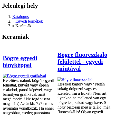
Jelenlegi hely
Katalógus
»
Egyedi termékek
»
Kerámiák
Kerámiák
Bögre fluoreszkáló
Bögre egyedi
felülettel - egyedi
fényképpel
mintával
Készíttess nálunk bögrét egyedi
Éjszakai bagoly vagy? Netán
felirattal, kutyád vagy éppen
sokáig dolgozol vagy este
családod, párod képével, vagy
szereted írni a leckét? Nem árt
bármilyen grafikával, amit
ilyenkor, ha melletted van egy
megálmodtál! Ne fogd vissza
bögre tea, kakaó vagy kávé. S
magad! :) Az ár kb. 7x7 cm-es
hogy biztosan meg is találd, még
nyomatra vonatkozik. Ha ennél
fluoreszkál is! Olyan egyedi
nagyobbat, esetleg panoráma