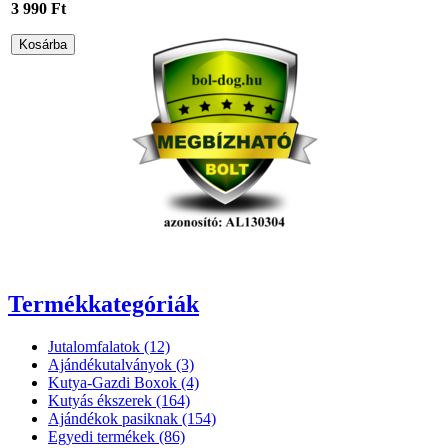
3 990 Ft
Termékkategóriák
Jutalomfalatok (12)
Ajándékutalványok (3)
Kutya-Gazdi Boxok (4)
Kutyás ékszerek (164)
Ajándékok pasiknak (154)
Egyedi termékek (86)