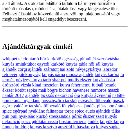
alatt állnak. Az oldalon található tartalom bármilyen formában
történő másolása, módosítása, átalakítása vagy kiegészítése tilos.
Felhasználásukhoz közvetlenül a szerzői jog tulajdonosától vagy
meghatalmazottjától kell engedélyt beszerezni.
Ajándéktárgyak címkéi
whippet
telefontartó
bőr karkötő
egészség
pitbull ékszer
övtáska
kutyás
sminktükör
egyedi karkötő
kutyás tábla
női sál
kutyás
ajándék
corgi ajándék
száratott hal
zöld
névjegykártya
labrador
retriever
jótékonyság
kutyás párna
mopsz ajándék
kutyás karóra
fa
termék
névjegykártya tartó
shar pei
mudis ékszer
kutyás táska
drótszőrű vizsla
kínai meztelen kutya
fehérnemű
futball
beagle
ékszer
kötött sapka
mali
bögre
bichon havanese
humoros maszk
naptár 2017
ajándék
tacskós dekoráció
óra
kutyás ágynemű
halálfej
pomerániai nyaklánc
hosszúszőrű tacskó
csivavás fülbevaló
maszk
agár nyaklánc
tacskós fülbevaló
fényképes ajándék
plüss
pomárániai
spicc
egérpad
nyaklánc
falinaptár
törpe spicc
autós ajándék
tálka
puli
puli nyaklánc
kuckó
stresszlabda
póráz
ékszer szett
kutyás
dekoráció
spicc
ajtókitámasztó
boston terrier ajándék
kölyök kutya
ünnep
bulldog
kutyás kesztyű
ausztrál juhászkutya
kutyás sapka