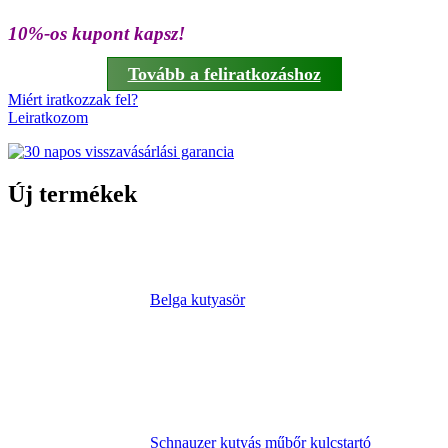
10%-os kupont kapsz!
Tovább a feliratkozáshoz
Miért iratkozzak fel?
Leiratkozom
Új termékek
Belga kutyasör
Schnauzer kutyás műbőr kulcstartó