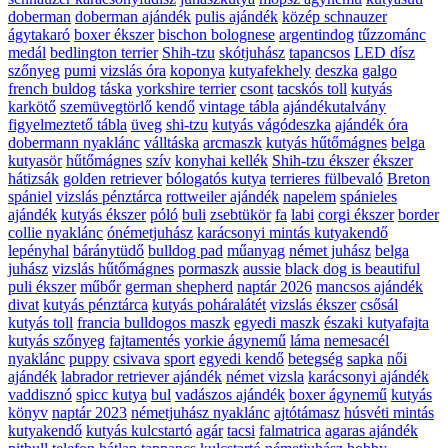
doberman
doberman ajándék
pulis ajándék
közép schnauzer
ágytakaró
boxer ékszer
bischon bolognese
argentindog
tűzzománc
medál
bedlington terrier
Shih-tzu
skótjuhász
tapancsos
LED dísz
szőnyeg
pumi
vizslás óra
koponya
kutyafekhely
deszka
galgo
french buldog
táska
yorkshire terrier
csont
tacskós toll
kutyás
karkötő
szemüvegtörlő kendő
vintage tábla
ajándékutalvány
figyelmeztető tábla
üveg
shi-tzu
kutyás vágódeszka
ajándék óra
dobermann nyaklánc
válltáska
arcmaszk
kutyás hűtőmágnes
belga
kutyasör
hűtőmágnes
szív
konyhai kellék
Shih-tzu ékszer
ékszer
hátizsák
golden retriever
bólogatós kutya
terrieres fülbevaló
Breton
spániel
vizslás pénztárca
rottweiler ajándék
napelem
spánieles
ajándék
kutyás ékszer
póló
buli
zsebtükör
fa
labi
corgi ékszer
border
collie nyaklánc
ónémetjuhász
karácsonyi mintás kutyakendő
lepényhal
báránytüdő
bulldog pad
műanyag
német juhász
belga
juhász
vizslás hűtőmágnes
pormaszk
aussie
black dog is beautiful
puli ékszer
műbőr
german shepherd
naptár 2026
mancsos ajándék
divat
kutyás pénztárca
kutyás poháralátét
vizslás ékszer
csősál
kutyás toll
francia bulldogos maszk
egyedi maszk
északi kutyafajta
kutyás szőnyeg
fajtamentés
yorkie ágynemű
láma
nemesacél
nyaklánc
puppy
csivava
sport
egyedi kendő
betegség
sapka
női
ajándék
labrador retriever ajándék
német vizsla
karácsonyi ajándék
vaddisznó
spicc kutya
bul
vadászos ajándék
boxer ágynemű
kutyás
könyv
naptár 2023
németjuhász nyaklánc
ajtótámasz
húsvéti mintás
kutyakendő
kutyás kulcstartó
agár
tacsi
falmatrica
agaras ajándék