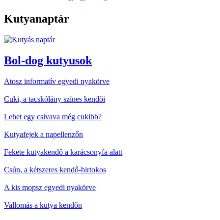
Kutyanaptár
Bol-dog kutyusok
Atosz informatív egyedi nyakörve
Cuki, a tacskólány színes kendői
Lehet egy csivava még cukibb?
Kutyafejek a napellenzőn
Fekete kutyakendő a karácsonyfa alatt
Csún, a kétszeres kendő-birtokos
A kis mopsz egyedi nyakörve
Vallomás a kutya kendőn