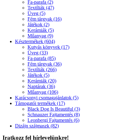
Fa-parafa (2)
Textíliák (47)
Üveg (5)
Fém tárgyak (16)
Játékok (2)
Kerámiák (5)
Műanyag (9)
Késztermékek (604)
Kutyás könyvek (17)
Üveg (33)
Fa-parafa (85)
Fém tárgyak (36)
Textíliák (266)
Játékok (5)
Kerámiák (20)
Naptárak (36)
Műanyag (106)
Karácsonyi csomagajánlatok (5)
Támogatói termékek (17)
Black Dog Is Beautiful (3)
Schnauzer Fajtamentés (8)
Leonbergi Fajtamentés (6)
Dizájn szájmaszk (82)
Iratkozz fel hírlevelünkre!