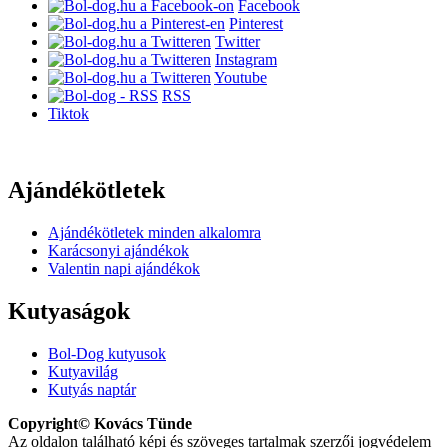
Facebook
Pinterest
Twitter
Instagram
Youtube
RSS
Tiktok
Ajándékötletek
Ajándékötletek minden alkalomra
Karácsonyi ajándékok
Valentin napi ajándékok
Kutyaságok
Bol-Dog kutyusok
Kutyavilág
Kutyás naptár
Copyright© Kovács Tünde
Az oldalon található képi és szöveges tartalmak szerzői jogvédelem