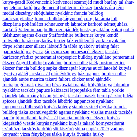
kutya-gazdi
Kedvenceink kedvencei
szamojéd
mudi
bárány
tál
shar-
pei
telefon tartó
beagle medál
bullterrier ékszer
tacskós óra
fém
medál
dísztárgy
skótjuhász nyaklánc
francia bulldog
karácsonyfadísz
francia bulldog ágynemű
corgi
kerámia
toll
díszpárna
poháralátét
schnauzer
eb
labrador karkötő
németjuhász
karkötő
Valentin nap
bullterrier ajándék
husky nyaklánc
zokni
pohár
üléshuzat
agaras ékszer
Staffordshire bullterrier
kutya kendő
rottweiler karácsonyfadísz
terrier
kézfertőtlenítő
yorkie nyaklánc
törpe schnauzer
állatos lábtörlő
fa tábla
nyakörv
tréning falat
papucstartó
magyar agár
csau-csau
nemesacél ékszer
tacskós
karácsonyfadísz
pomerániai törpespicc
bulldog nyaklánc
pomerániai
ékszer
Angol bulldog nyaklánc
border collie
játék
boston terrier
ékszer
francia bulldog sapka
dísznaptár
kutyás autóillatosító
kutyás
gyertya
alátét
tacskós sál
utónévkönyv
házi papucs
border collie
ajándék
autós matrica
takaró
falióra
clicker tartó
ajándék
focirajongóknak
divatáru
bézs
asztali naptár
kölyökkutya
labrador
nyaklánc
tacskós papucs
kakizacsi
laptoptáska
fém tábla
yorkie
ajándék
takarmány
kis angol agár
tacskós maszk
berni pásztor
biléta
spicces ajándék
dísz
tacskós lábtörlő
tappancsos nyaklánc
tappancsos fülbevaló
kutyás kötény
stainless steel
rágóka
francia
bulldog táska
szemüvegtörlő
agaras nyaklánc
vizslás maszk
tacskós
naptár
újfundlandi
kutyás sál
francia bulldogos ékszer
kutyás
kiegészítő
westie
kutyás nyaklánc
kutyás takaró
környezetbarát
szánhúzó
tacskós karkötő
sütikiszúró
shiba
naptár 2025
vadhús
kutyasör
vizsa
fényképes táska
kutyás övtáska
husky