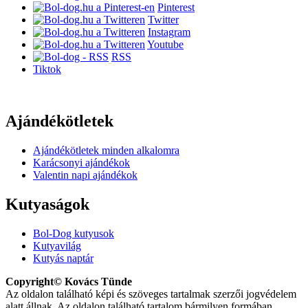
Pinterest
Twitter
Instagram
Youtube
RSS
Tiktok
Ajándékötletek
Ajándékötletek minden alkalomra
Karácsonyi ajándékok
Valentin napi ajándékok
Kutyaságok
Bol-Dog kutyusok
Kutyavilág
Kutyás naptár
Copyright© Kovács Tünde
Az oldalon található képi és szöveges tartalmak szerzői jogvédelem
alatt állnak. Az oldalon található tartalom bármilyen formában