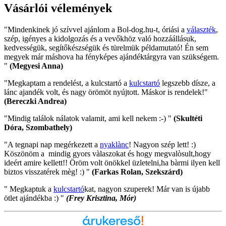
Vásárlói vélemények
"Mindenkinek jó szívvel ajánlom a Bol-dog.hu-t, óriási a
választék
,
szép, igényes a kidolgozás és a vevőkhöz való hozzáállásuk,
kedvességük, segítőkészségük és türelmük példamutató! Én sem
megyek már máshova ha fényképes ajándéktárgyra van szükségem.
"
(Megyesi Anna)
"Megkaptam a rendelést, a kulcstartó a
kulcstartó
legszebb dísze, a
lánc ajandék volt, és nagy örömöt nyújtott. Máskor is rendelek!"
(Bereczki Andrea)
"Mindig találok nálatok valamit, ami kell nekem :-) "
(Skultéti
Dóra, Szombathely)
"A tegnapi nap megérkezett a
nyaklànc
! Nagyon szép lett! :)
Köszönöm a mindig gyors vàlaszokat és hogy megvalòsult,hogy
ideért amire kellett!! Öröm volt önökkel üzletelni,ha bàrmi ilyen kell
biztos visszatérek mèg! :) "
(Farkas Rolan, Szekszárd)
" Megkaptuk a
kulcstartó
kat, nagyon szuperek! Már van is újabb
ötlet ajándékba :) "
(Frey Krisztina, Mór)