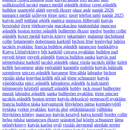
szálkásszőrű tacskó
mancs medál
ajándék doboz
corgi ajándék
bulldog
szamojéd
alátét
egyedi ékszer
olasz agár
naptár 2026
tappancs medál
szőnyeg
törpe spicc
sport
telefon tartó
naptár 2025
kutyás puff
jutifalat
ajtóék
matrica
mopszos fülbevaló
kutyás
boxeralsó
üveg
jótékonyság
macskacápa
jutalomfalat
mancsos
ajándék
boston terrier ajándék
bullterrier ékszer
medve
border collie
ajándék
boxer medál
kutyás könyv
takarmány
malamut
dachshund
collie
fajtamentés
dobermann karkötő
bichon frisé
lepényhal
falióra
tacskós nyaklánc
francia bulldog ajándék
tapancsos
bankkártya
Kutya Utónévkönyv
bőr karkötő
csivava nyaklánc
bulldog pad
egyedi bögre
egyedi ajándék
francia bulldog sapka
kutyás pad
németjuhász karkötő
tacskó ajándék
olasz vizsla
tacskós ülőke
üzleti
kellék
havagnese
akita
egéralátét
karantén
sodrófa
kutyás hátizsák
szemüveg
spicces ajándék
havanese
fém tábla
labrador
bichon
vizslás táska
konyhai kellék
női sál
törpe schnauzer
kutyás
vágódeszka
spicc ajándék
labradoros ajándék
fa kulcstartó
tréningezés
kéztörlő
amstaff ajándék
hobby
jack russel
bullterrier
maszk
labrador ajándék
sapka
bullterrier nyaklánc
törpe pincser
tacskós ajándék
boston terrier
kutyás dekoráció
nemesacél nyaklánc
francia bulldog táska
kutyapiszok
fényképes párna
kormányvédő
övtáska
yorkie nyaklánc
kutyás alsó
ajtókitámasztó
válltáska
fényképes kötény
mancsos
kutyás kesztyű
kutya kendő
border collie
belga juhász
tappancsos ékszer
száratott hal
közép schnauzer
láma
utónévkönyv
kutyás karóra
nyúl
vizslás ágynemű
airedale terrier