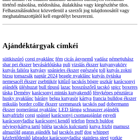
történő másolása, módosítása, átalakítása vagy kiegészítése tilos.
Felhasználásukhoz közvetlenül a szerzői jog tulajdonosától vagy
meghatalmazottjától kell engedélyt beszerezni.
Ajándéktárgyak címkéi
sütikiszúró
corgi nyaklánc
fém
cicás ágynemű
vadász
németjuhász
shar pei ékszer
bevásárlótáska
puli
vizslás ékszer
kutyanyakörv
kutyás falióra
kutyágy
spánieles ékszer
egészség
toll
kutyás zokni
bizsu
tornazsák
naptár 2024
beagle nyaklánc
kutyás övtáska
nemesacél ékszer
zsebtükör
kitűző
tacskós bögre
uszkár
karácsonyi
ajándék
üléshuzat
bull típusú
lazac
hosszúszőrű tacskó
spicc
boxeres
táska
Demény
karácsonyi mintás kutyakendő
fényképes pénztárca
husky nyaklánc
bárány
belga kutyasör
kártya
francia bulldog ékszer
mikulás
border collie ékszer
szemmaszk
tacskós pad
dobermann
ékszer
pomerániai nyaklánc
LED lámpa
schnauzer ajándék
kutyafrizbi
corgi
spániel
karácsonyi csomagajánlat
egyedi
karácsonyfadísz
karácsonyi kendő
telefon
french buldog
névjegykártya tartó
biléta
tacskós kulcstartó
kutya frizbi
mamusz
almazöld
agaras ajándék
hal
tacskós puff
dog
whippet
kézfertőtlenítő
labrador karácsonyfadísz
stainless steel
yorkie