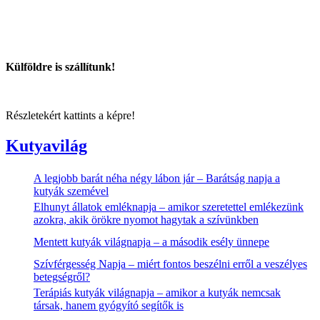
Külföldre is szállítunk!
Részletekért kattints a képre!
Kutyavilág
A legjobb barát néha négy lábon jár – Barátság napja a
kutyák szemével
Elhunyt állatok emléknapja – amikor szeretettel emlékezünk
azokra, akik örökre nyomot hagytak a szívünkben
Mentett kutyák világnapja – a második esély ünnepe
Szívférgesség Napja – miért fontos beszélni erről a veszélyes
betegségről?
Terápiás kutyák világnapja – amikor a kutyák nemcsak
társak, hanem gyógyító segítők is