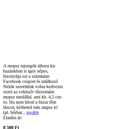
A mopsz rajongók tábora kis
hazánkban is igen népes,
bizonyítja ezt a számtalan
Facebook csoport és találkozó
Nekik szerettünk volna kedvezni
ezzel az exkluzív tűzzománc
mopsz medállal, ami kb. 4,5 cm-
es. Ha nem bírod a bizsu fém
láncot, kérheted más alapra is!
(pl. bőrhat...
tovább
Eladási ár:
8 500 Ft