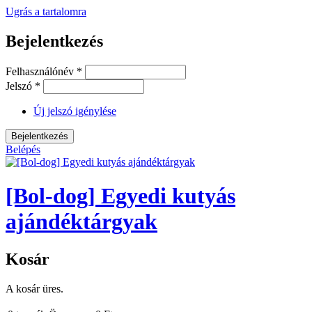
Ugrás a tartalomra
Bejelentkezés
Felhasználónév
*
Jelszó
*
Új jelszó igénylése
Belépés
[Bol-dog] Egyedi kutyás
ajándéktárgyak
Kosár
A kosár üres.