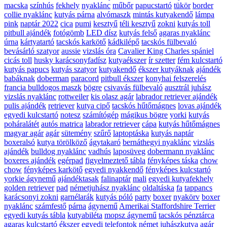
macska
színhús
fekhely
nyaklánc
műbőr
papucstartó
tükör
border
collie nyaklánc
kutyás párna
alvómaszk
mintás kutyakendő
lámpa
pink
naptár 2022
cica
pumi
kesztyű
téli kesztyű
zokni
kutyás toll
pitbull ajándék
fotógömb
LED dísz
kutyás felső
agaras nyaklánc
úrna
kártyatartó
tacskós karkötő
kádkilépő
tacskós fülbevaló
bevásárló szatyor
aussie
vizslás óra
Cavalier King Charles spániel
cicás toll
husky karácsonyfadísz
kutyaékszer
ír szetter
fém kulcstartó
kutyás papucs
kutyás szatyor
kutyakendő
ékszer kutyáknak
ajándék
babáknak
doberman
paracord
pitbull ékszer
konyhai felszerelés
francia bulldogos maszk
bögre
csivavás fülbevaló
ausztrál juhász
vizslás nyaklánc
rottweiler
kis olasz agár
labrador retriever ajándék
pulis ajándék
retriever
kutya cipő
tacskós hűtőmágnes
lovas ajándék
egyedi kulcstartó
notesz
számítógép
mágikus bögre
yorki
kutyás
poháralátét
autós matrica
labrador retriever
cápa
kutyás hűtőmágnes
magyar agár
agár
sütemény
szűrő
laptoptáska
kutyás naptár
boxeralsó
kutya törölköző
ágytakaró
bernáthegyi nyaklánc
vizslás
ajándék
bulldog nyaklánc
vadhús
laposüveg
dobermann nyaklánc
boxeres ajándék
egérpad
figyelmeztető tábla
fényképes táska
chow
chow
fényképes karkötő
egyedi nyakkendő
fényképes kulcstartó
yorkie ágynemű
ajándéktasak
falinaptár
mali
egyedi kutyafekhely
golden retriever
pad
németjuhász nyaklánc
oldaltáska
fa
tappancs
karácsonyi zokni
garnélarák
kutyás póló
party
boxer
nyakörv
boxer
nyaklánc
számfestő
párna
ágynemű
Amerikai Staffordshire Terrier
egyedi kutyás tábla
kutyabiléta
mopsz ágynemű
tacskós pénztárca
agaras kulcstartó
ékszer
egyedi telefontok
német juhászkutya
agár