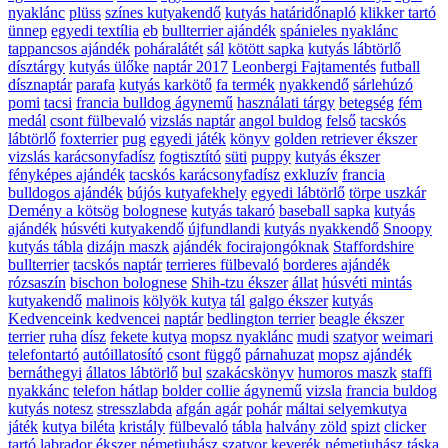
nyaklánc
plüss
színes kutyakendő
kutyás határidőnapló
klikker tartó
ünnep
egyedi textília
eb
bullterrier ajándék
spánieles nyaklánc
tappancsos ajándék
poháralátét
sál
kötött sapka
kutyás lábtörlő
dísztárgy
kutyás ülőke
naptár 2017
Leonbergi Fajtamentés
futball
dísznaptár
parafa
kutyás karkötő
fa termék
nyakkendő
sárlehúzó
pomi
tacsi
francia bulldog ágynemű
használati tárgy
betegség
fém
medál
csont fülbevaló
vizslás naptár
angol buldog
felső
tacskós
lábtörlő
foxterrier
pug
egyedi játék
könyv
golden retriever ékszer
vizslás karácsonyfadísz
fogtisztító
süti
puppy
kutyás ékszer
fényképes ajándék
tacskós karácsonyfadísz
exkluzív
francia
bulldogos ajándék
bújós kutyafekhely
egyedi lábtörlő
törpe uszkár
Demény a kötsög
bolognese
kutyás takaró
baseball sapka
kutyás
ajándék
húsvéti kutyakendő
újfundlandi
kutyás nyakkendő
Snoopy
kutyás tábla
dizájn maszk
ajándék focirajongóknak
Staffordshire
bullterrier
tacskós naptár
terrieres fülbevaló
borderes ajándék
rózsaszín
bischon bolognese
Shih-tzu ékszer
állat
húsvéti mintás
kutyakendő
malinois
kölyök kutya
tál
galgo ékszer
kutyás
Kedvenceink kedvencei
naptár
bedlington terrier
beagle ékszer
terrier
ruha
dísz
fekete kutya
mopsz nyaklánc
mudi
szatyor
weimari
telefontartó
autóillatosító
csont függő
párnahuzat
mopsz ajándék
bernáthegyi
állatos lábtörlő
bul
szakácskönyv
humoros maszk
staffi
nyakkánc
telefon hátlap
bolder collie ágynemű
vizsla
francia buldog
kutyás notesz
stresszlabda
afgán agár
pohár
máltai selyemkutya
játék
kutya biléta
kristály
fülbevaló
tábla
halvány zöld
spizt
clicker
tartó
labrador ékszer
németjuhász szatyor
keverék
németjuhász táska