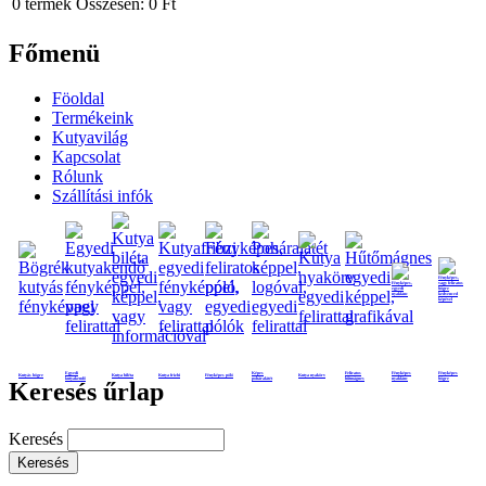
0
termék
Összesen:
0 Ft
Főmenü
Föoldal
Termékeink
Kutyavilág
Kapcsolat
Rólunk
Szállítási infók
Egyedi
Képes
Feliratos
Fényképes
Fényképes
Kutyás bögre
Kutya biléta
Kutya frizbi
Fényképes póló
Kutya nyakörv
kutyakendő
poháralátét
hűtmágnes
nyaklánc
bögre
Keresés űrlap
Keresés