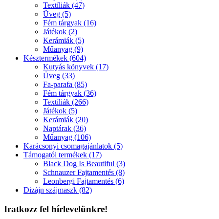
Textíliák (47)
Üveg (5)
Fém tárgyak (16)
Játékok (2)
Kerámiák (5)
Műanyag (9)
Késztermékek (604)
Kutyás könyvek (17)
Üveg (33)
Fa-parafa (85)
Fém tárgyak (36)
Textíliák (266)
Játékok (5)
Kerámiák (20)
Naptárak (36)
Műanyag (106)
Karácsonyi csomagajánlatok (5)
Támogatói termékek (17)
Black Dog Is Beautiful (3)
Schnauzer Fajtamentés (8)
Leonbergi Fajtamentés (6)
Dizájn szájmaszk (82)
Iratkozz fel hírlevelünkre!