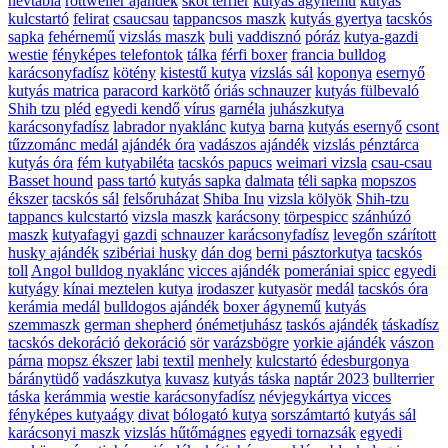
névtábla
rottweiler ajándék
skót terrier
kutyás ágynemű
kutyás
kulcstartó
felirat
csaucsau
tappancsos maszk
kutyás gyertya
tacskós
sapka
fehérnemű
vizslás maszk
buli
vaddisznó
póráz
kutya-gazdi
westie
fényképes telefontok
tálka
férfi boxer
francia bulldog
karácsonyfadísz
kötény
kistestű kutya
vizslás sál
koponya
esernyő
kutyás matrica
paracord karkötő
óriás schnauzer
kutyás fülbevaló
Shih tzu
pléd
egyedi kendő
vírus
garnéla
juhászkutya
karácsonyfadísz
labrador nyaklánc
kutya
barna
kutyás esernyő
csont
tűzzománc medál
ajándék óra
vadászos ajándék
vizslás pénztárca
kutyás óra
fém kutyabiléta
tacskós papucs
weimari vizsla
csau-csau
Basset hound
pass tartó
kutyás sapka
dalmata
téli sapka
mopszos
ékszer
tacskós sál
felsőruházat
Shiba Inu
vizsla kölyök
Shih-tzu
tappancs kulcstartó
vizsla maszk
karácsony
törpespicc
szánhúzó
maszk
kutyafagyi
gazdi
schnauzer karácsonyfadísz
levegőn szárított
husky ajándék
szibériai husky
dán dog
berni pásztorkutya
tacskós
toll
Angol bulldog nyaklánc
vicces ajándék
pomerániai spicc
egyedi
kutyágy
kínai meztelen kutya
irodaszer
kutyasör
medál
tacskós óra
kerámia medál
bulldogos ajándék
boxer ágynemű
kutyás
szemmaszk
german shepherd
ónémetjuhász
taskós ajándék
táskadísz
tacskós dekoráció
dekoráció
sör
varázsbögre
yorkie ajándék
vászon
párna
mopsz ékszer
labi
textil
menhely
kulcstartó
édesburgonya
báránytüdő
vadászkutya
kuvasz
kutyás táska
naptár 2023
bullterrier
táska
kerámmia
westie karácsonyfadísz
névjegykártya
vicces
fényképes kutyaágy
divat
bólogató kutya
sorszámtartó
kutyás sál
karácsonyi maszk
vizslás hűtőmágnes
egyedi tornazsák
egyedi