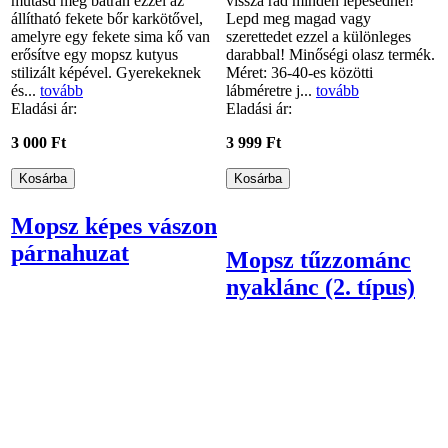
mutasd meg bátran ezzel az
vissza rád minden lépésednél!
állítható fekete bőr karkötővel,
Lepd meg magad vagy
amelyre egy fekete sima kő van
szerettedet ezzel a különleges
erősítve egy mopsz kutyus
darabbal! Minőségi olasz termék.
stilizált képével. Gyerekeknek
Méret: 36-40-es közötti
és...
tovább
lábméretre j...
tovább
Eladási ár:
Eladási ár:
3 000 Ft
3 999 Ft
Mopsz képes vászon
párnahuzat
Mopsz tűzzománc
nyaklánc (2. típus)