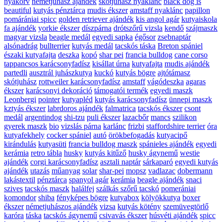
nyakörv
németjuhász ajándék
skótjuhász nyaklánc
black dog is
beautiful
kutyás pénztárca
mudis ékszer
amstaff nyaklánc
papillon
pomárániai spicc
golden retriever ajándék
kis angol agár
kutyaiskola
fa ajándék
yorkie ékszer
díszpárna
drótszőrű vizsla
kendő
szájmaszk
magyar vizsla
beagle medál
egyedi sapka
égősor
zsebnaptár
alsónadrág
bullterrier
kutyás medál
tacskós táska
Breton spániel
északi kutyafajta
deszka
kopó
shar pei
francia bulldog
cane corso
tappancsos karácsonyfadísz
kisállat úrna
kutyafajta
mudis ajándék
partedli
ausztrál juhászkutya
kuckó
kutyás bögre
ajtótámasz
skótjuhász
rottweiler karácsonyfadísz
amstaff
vágódeszka
agaras
ékszer
karácsonyi dekoráció
támogatói termék
egyedi maszk
Leonbergi
pointer
kutyapléd
kutyás karácsonyfadísz
ünnepi maszk
kztyás ékszer
labrdoros ajándék
falmatrica
tacskós ékszer
csont
medál
argentindog
shi-tzu
puli ékszer
lazacbőr
mancs
szilikon
gyerek maszk
bio
vizslás párna
karlánc
frizbi
staffordshire terrier
óra
kutyafekhely
cocker spániel
autó
örökbefogadás
kutyacipő
kirándulás
kutyasüti
francia bulldog maszk
spánieles ajándék
egyedi
kerámia
retro tábla
husky
kutyás kitűző
husky ágynemű
westie
ajándék
corgi karácsonyfadísz
asztali naptár
sárkaparó
egyedi kutyás
ajándék
utazás
műanyag
solar
shar-pei
mopsz
vadlazac
dobermann
lakástextil
pénztárca
spanyol agár
kerámia
beagle ajándék
snaci
szives
tacskós maszk
halálfej
szálkás szőrű tacskó
pomerániai
komondor
shiba
fényképes bögre
kutyabox
kölyökkutya
boxer
ékszer
németjuhászos ajándék
vizsa
kutyás kötény
szemüvegtörlő
karóra
táska
tacskós ágynemű
csivavás ékszer
húsvéti ajándék
spicc