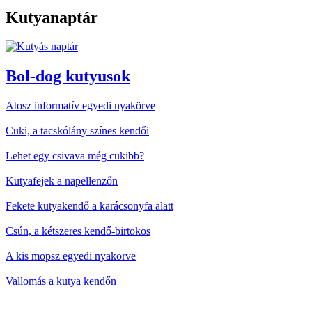
Kutyanaptár
Bol-dog kutyusok
Atosz informatív egyedi nyakörve
Cuki, a tacskólány színes kendői
Lehet egy csivava még cukibb?
Kutyafejek a napellenzőn
Fekete kutyakendő a karácsonyfa alatt
Csún, a kétszeres kendő-birtokos
A kis mopsz egyedi nyakörve
Vallomás a kutya kendőn