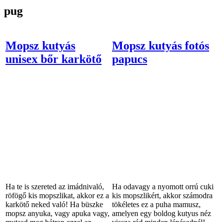
pug
Mopsz kutyás
Mopsz kutyás fotós
unisex bőr karkötő
papucs
Ha te is szereted az imádnivaló,
Ha odavagy a nyomott orrú cuki
röfögő kis mopszlikat, akkor ez a
kis mopszlikért, akkor számodra
karkötő neked való! Ha büszke
tökéletes ez a puha mamusz,
mopsz anyuka, vagy apuka vagy,
amelyen egy boldog kutyus néz