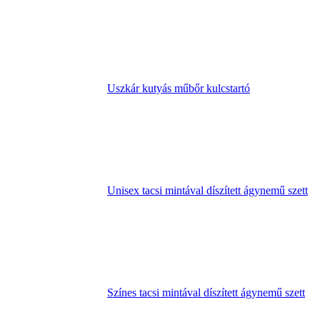
Uszkár kutyás műbőr kulcstartó
Unisex tacsi mintával díszített ágynemű szett
Színes tacsi mintával díszített ágynemű szett