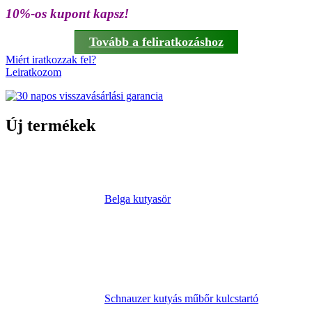
10%-os kupont kapsz!
Tovább a feliratkozáshoz
Miért iratkozzak fel?
Leiratkozom
Új termékek
Belga kutyasör
Schnauzer kutyás műbőr kulcstartó