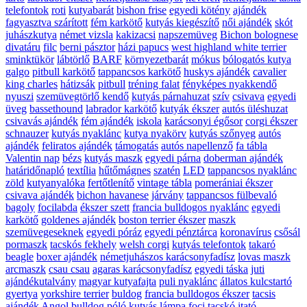
telefontok
roti
kutyabarát
bishon frise
egyedi kötény
ajándék
fagyasztva szárított
fém karkötő
kutyás kiegészítő
női ajándék
skót
juhászkutya
német vizsla
kakizacsi
napszemüveg
Bichon bolognese
divatáru
filc
berni pásztor
házi papucs
west highland white terrier
sminktükör
lábtörlő
BARF
környezetbarát
mókus
bólogatós kutya
galgo
pitbull karkötő
tappancsos karkötő
huskys ajándék
cavalier
king charles
hátizsák
pitbull
tréning falat
fényképes nyakkendő
nyuszi
szemüvegtörlő kendő
kutyás párnahuzat
szív
csivava
egyedi
üveg
bassethound
labrador karkötő
kutyák ékszer
autós üléshuzat
csivavás ajándék
fém ajándék
iskola
karácsonyi égősor
corgi ékszer
schnauzer
kutyás nyaklánc
kutya nyakörv
kutyás szőnyeg
autós
ajándék
feliratos ajándék
támogatás
autós napellenző
fa tábla
Valentin nap
bézs
kutyás maszk
egyedi párna
doberman ajándék
határidőnapló
textília
hűtőmágnes
szatén
LED
tappancsos nyaklánc
zöld
kutyanyalóka
fertőtlenítő
vintage tábla
pomerániai ékszer
csivava ajándék
bichon havanese
járvány
tappancsos fülbevaló
bagoly
focilabda
ékszer szett
francia bulldogos nyaklánc
egyedi
karkötő
goldenes ajándék
boston terrier ékszer
maszk
szemüvegeseknek
egyedi póráz
egyedi pénztárca
koronavírus
csősál
pormaszk
tacskós fekhely
welsh corgi
kutyás telefontok
takaró
beagle
boxer ajándék
németjuhászos karácsonyfadísz
lovas maszk
arcmaszk
csau csau
agaras karácsonyfadísz
egyedi táska
juti
ajándékutalvány
magyar kutyafajta
puli nyaklánc
állatos kulcstartó
gyertya
yorkshire terrier
buldog
francia bulldogos ékszer
tacsis
ajándék
Angol bulldog
póló
kutyás lámpa
foci
tacskó
itató