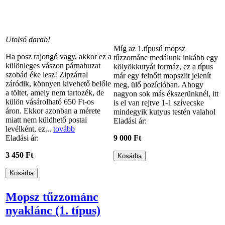
Utolsó darab!
Míg az 1.típusú mopsz
Ha posz rajongó vagy, akkor ez a
tűzzománc medálunk inkább egy
különleges vászon párnahuzat
kölyökkutyát formáz, ez a típus
szobád éke lesz! Zipzárral
már egy felnőtt mopszlit jelenít
záródik, könnyen kivehető belőle
meg, ülő pozícióban. Ahogy
a töltet, amely nem tartozék, de
nagyon sok más ékszerünknél, itt
külön vásárolható 650 Ft-os
is el van rejtve 1-1 szívecske
áron. Ekkor azonban a mérete
mindegyik kutyus testén valahol
miatt nem küldhető postai
Eladási ár:
levélként, ez...
tovább
Eladási ár:
9 000 Ft
3 450 Ft
Mopsz tűzzománc
nyaklánc (1. típus)