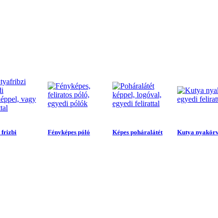
frizbi
Fényképes póló
Képes poháralátét
Kutya nyakör