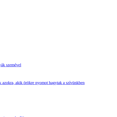
tyák szemével
nk azokra, akik örökre nyomot hagytak a szívünkben