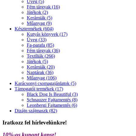
Üveg (5)
Fém tárgyak (16)
Játékok (2)
Kerámiák (5)
Műanyag (9)
Késztermékek (604)
Kutyás könyvek (17)
Üveg (33)
Fa-parafa (85)
Fém tárgyak (36)
Textíliák (266)
Játékok (5)
Kerámiák (20)
Naptárak (36)
Műanyag (106)
Karácsonyi csomagajánlatok (5)
Támogatói termékek (17)
Black Dog Is Beautiful (3)
Schnauzer Fajtamentés (8)
Leonbergi Fajtamentés (6)
Dizájn szájmaszk (82)
Iratkozz fel hírlevelünkre!
10%-os kupont kapsz!