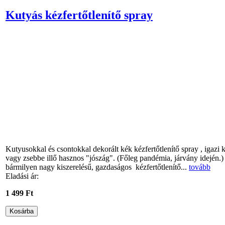
Kutyás kézfertőtlenítő spray
Kutyusokkal és csontokkal dekorált kék kézfertőtlenítő spray , igazi k
vagy zsebbe illő hasznos "jószág". (Főleg pandémia, járvány idején.)
bármilyen nagy kiszerelésű, gazdaságos kézfertőtlenítő...
tovább
Eladási ár:
1 499 Ft