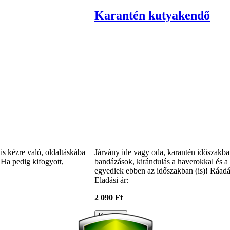
Karantén kutyakendő
is kézre való, oldaltáskába
Járvány ide vagy oda, karantén időszakban 
 Ha pedig kifogyott,
bandázások, kirándulás a haverokkal és a 
egyediek ebben az időszakban (is)! Ráad
Eladási ár:
2 090 Ft