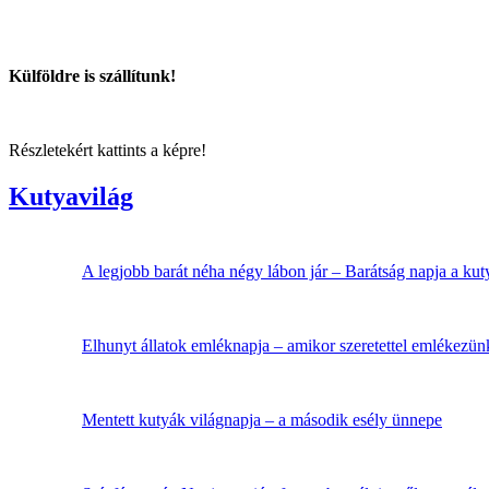
Külföldre is szállítunk!
Részletekért kattints a képre!
Kutyavilág
A legjobb barát néha négy lábon jár – Barátság napja a ku
Elhunyt állatok emléknapja – amikor szeretettel emlékezü
Mentett kutyák világnapja – a második esély ünnepe