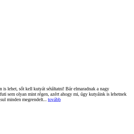
is lehet, sőt kell kutyát sétáltatni! Bár elmaradnak a nagy
futi sem olyan mint régen, azért ahogy mi, úgy kutyáink is lehetnek
ásul minden megrendelt...
tovább