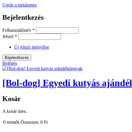
Ugrás a tartalomra
Bejelentkezés
Felhasználónév
*
Jelszó
*
Új jelszó igénylése
Belépés
[Bol-dog] Egyedi kutyás ajándé
Kosár
A kosár üres.
0
termék
Összesen:
0 Ft