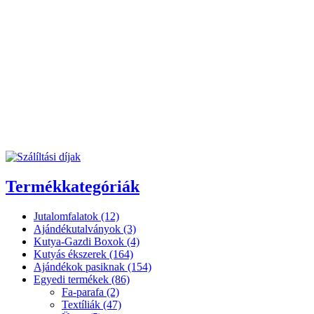
Termékkategóriák
Jutalomfalatok (12)
Ajándékutalványok (3)
Kutya-Gazdi Boxok (4)
Kutyás ékszerek (164)
Ajándékok pasiknak (154)
Egyedi termékek (86)
Fa-parafa (2)
Textíliák (47)