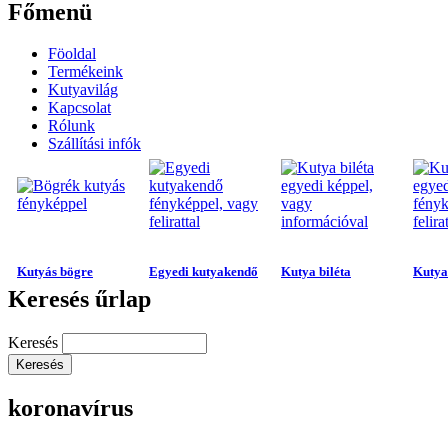
Főmenü
Föoldal
Termékeink
Kutyavilág
Kapcsolat
Rólunk
Szállítási infók
Kutyás bögre
Egyedi kutyakendő
Kutya biléta
Kutya 
Keresés űrlap
Keresés
koronavírus