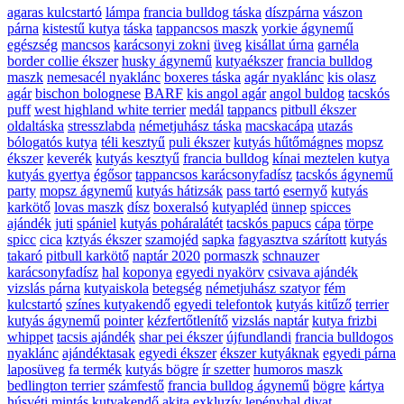
agaras kulcstartó
lámpa
francia bulldog táska
díszpárna
vászon
párna
kistestű kutya
táska
tappancsos maszk
yorkie ágynemű
egészség
mancsos
karácsonyi zokni
üveg
kisállat úrna
garnéla
border collie ékszer
husky ágynemű
kutyaékszer
francia bulldog
maszk
nemesacél nyaklánc
boxeres táska
agár nyaklánc
kis olasz
agár
bischon bolognese
BARF
kis angol agár
angol buldog
tacskós
puff
west highland white terrier
medál
tappancs
pitbull ékszer
oldaltáska
stresszlabda
németjuhász táska
macskacápa
utazás
bólogatós kutya
téli kesztyű
puli ékszer
kutyás hűtőmágnes
mopsz
ékszer
keverék
kutyás kesztyű
francia bulldog
kínai meztelen kutya
kutyás gyertya
égősor
tappancsos karácsonyfadísz
tacskós ágynemű
party
mopsz ágynemű
kutyás hátizsák
pass tartó
esernyő
kutyás
karkötő
lovas maszk
dísz
boxeralsó
kutyapléd
ünnep
spicces
ajándék
juti
spániel
kutyás poháralátét
tacskós papucs
cápa
törpe
spicc
cica
kztyás ékszer
szamojéd
sapka
fagyasztva szárított
kutyás
takaró
pitbull karkötő
naptár 2020
pormaszk
schnauzer
karácsonyfadísz
hal
koponya
egyedi nyakörv
csivava ajándék
vizslás párna
kutyaiskola
betegség
németjuhász szatyor
fém
kulcstartó
színes kutyakendő
egyedi telefontok
kutyás kitűző
terrier
kutyás ágynemű
pointer
kézfertőtlenítő
vizslás naptár
kutya frizbi
whippet
tacsis ajándék
shar pei ékszer
újfundlandi
francia bulldogos
nyaklánc
ajándéktasak
egyedi ékszer
ékszer kutyáknak
egyedi párna
laposüveg
fa termék
kutyás bögre
ír szetter
humoros maszk
bedlington terrier
számfestő
francia bulldog ágynemű
bögre
kártya
húsvéti mintás kutyakendő
akita
exkluzív
lepényhal
divat