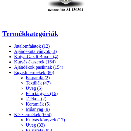
Termékkategóriák
Jutalomfalatok (12)
Ajándékutalványok (3)
Kutya-Gazdi Boxok (4)
Kutyás ékszerek (164)
Ajándékok pasiknak (154)
Egyedi termékek (86)
Fa-parafa (2)
Textíliák (47)
Üveg (5)
Fém tárgyak (16)
Játékok (2)
Kerámiák (5)
Műanyag (9)
Késztermékek (604)
Kutyás könyvek (17)
Üveg (33)
Fa-parafa (85)