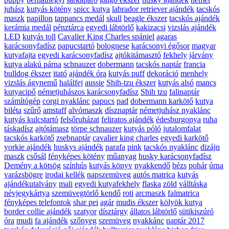
juhász
kutyás kötény
spicc kutya
labrador retriever ajándék
tacskós
maszk
papillon
tappancs medál
skull
beagle ékszer
tacskós ajándék
kerámia medál
pénztárca
egyedi lábtörlő
kakizacsi
vizslás ajándék
LED
kutyás toll
Cavalier King Charles spániel
agaras
karácsonyfadísz
papucstartó
bolognese
karácsonyi égősor
magyar
kutyafajta
egyedi karácsonyfadísz
ajtókitámasztó
fekhely
járvány
kutya alakú párna
schnauzer
dobermann
tacskós naptár
francia
bulldog ékszer
itató
ajándék óra
kutyás puff
dekoráció
menhely
vizslás ágynemű
halálfej
aussie
Shih-tzu ékszer
kutyás alsó
mancs
kutyacipő
németjuhászos karácsonyfadísz
Shih tzu
falinaptár
számítógép
corgi nyaklánc
papucs
pad
dobermann karkötő
kutya
biléta
szűrő
amstaff
alvómaszk
dísznaptár
németjuhász nyaklánc
kutyás kulcstartó
felsőruházat
feliratos ajándék
édesburgonya
ruha
táskadísz
ajtótámasz
törpe schnauzer
kutyás póló
jutalomfalat
tacskós karkötő
zsebnaptár
cavalier king charles
egyedi karkötő
yorkie ajándék
huskys ajándék
parafa
pink
tacskós nyaklánc
dizájn
maszk
csősál
fényképes kötény
műanyag
husky karácsonyfadísz
Demény a kötsög
színhús
kutyás könyv
nyakkendő
bézs
pohár
úrna
varázsbögre
irodai kellék
napszemüveg
autós matrica
kutyás
ajándékutalvány
mali
egyedi kutyafekhely
flaska
zöld
válltáska
névjegykártya
szemüvegtörlő kendő
roti
arcmaszk
falmatrica
fényképes telefontok
shar pei
agár
mudis ékszer
kölyök kutya
border collie ajándék
szatyor
dísztárgy
állatos lábtörlő
sütikiszúró
óra
mudi
fa ajándék
szőnyeg
szemüveg
nyakkánc
naptár 2017