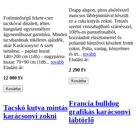
Drapp alapon, piros alsórésszel
mancsos lábfejmintával készült
Fotóminőségű fekete-cser
ez a cuki kutyás zokni. Tetszés
tacskóval díszített, télies
szerint visszahajtható szárrésszel,
hangulatú egyszemélyes
100%-os pamutfonalból,
ágyneműhuzat garnitúra. Minden
hozzáadott elasztomerrel és
tacsibarátnak tökéletes ajándék,
poliamid hímzővel készített frottír
akár Karácsonyra! A szett
zokni. Puha, vastag, kényelmes
tartalma: – paplan huzat:
és irt...
tovább
140×200 cm (1db) – nagypárna
Eladási ár:
huzat: 70×90 cm (1db...
tovább
Eladási ár:
2 290 Ft
12 000 Ft
Francia bulldog
Tacskó kutya mintás
grafikás karácsonyi
karácsonyi zokni
lábtörlő