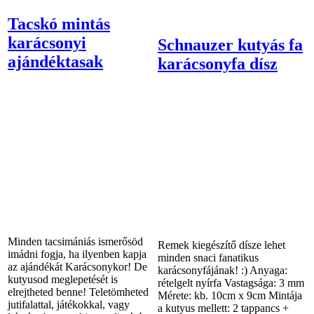
Tacskó mintás
karácsonyi
Schnauzer kutyás fa
ajándéktasak
karácsonyfa dísz
Minden tacsimániás ismerősöd
Remek kiegészítő dísze lehet
imádni fogja, ha ilyenben kapja
minden snaci fanatikus
az ajándékát Karácsonykor! De
karácsonyfájának! :) Anyaga:
kutyusod meglepetését is
rételgelt nyírfa Vastagsága: 3 mm
elrejtheted benne! Teletömheted
Mérete: kb. 10cm x 9cm Mintája
jutifalattal, játékokkal, vagy
a kutyus mellett: 2 tappancs +