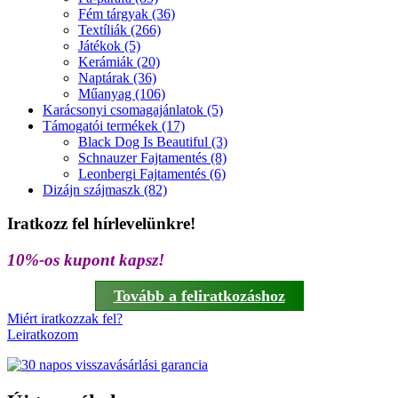
Fém tárgyak (36)
Textíliák (266)
Játékok (5)
Kerámiák (20)
Naptárak (36)
Műanyag (106)
Karácsonyi csomagajánlatok (5)
Támogatói termékek (17)
Black Dog Is Beautiful (3)
Schnauzer Fajtamentés (8)
Leonbergi Fajtamentés (6)
Dizájn szájmaszk (82)
Iratkozz fel hírlevelünkre!
10%-os kupont kapsz!
Tovább a feliratkozáshoz
Miért iratkozzak fel?
Leiratkozom