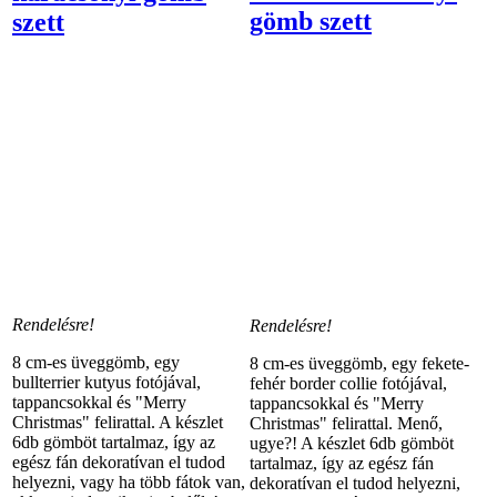
gömb szett
szett
Rendelésre!
Rendelésre!
8 cm-es üveggömb, egy
8 cm-es üveggömb, egy fekete-
bullterrier kutyus fotójával,
fehér border collie fotójával,
tappancsokkal és "Merry
tappancsokkal és "Merry
Christmas" felirattal. A készlet
Christmas" felirattal. Menő,
6db gömböt tartalmaz, így az
ugye?! A készlet 6db gömböt
egész fán dekoratívan el tudod
tartalmaz, így az egész fán
helyezni, vagy ha több fátok van,
dekoratívan el tudod helyezni,