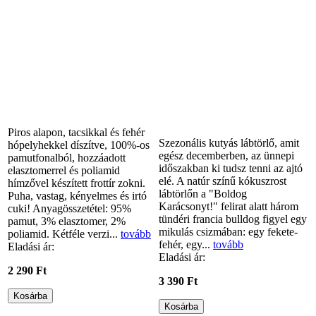
Piros alapon, tacsikkal és fehér
Szezonális kutyás lábtörlő, amit
hópelyhekkel díszítve, 100%-os
egész decemberben, az ünnepi
pamutfonalból, hozzáadott
időszakban ki tudsz tenni az ajtó
elasztomerrel és poliamid
elé. A natúr színű kókuszrost
hímzővel készített frottír zokni.
lábtörlőn a "Boldog
Puha, vastag, kényelmes és irtó
Karácsonyt!" felirat alatt három
cuki! Anyagösszetétel: 95%
tündéri francia bulldog figyel egy
pamut, 3% elasztomer, 2%
mikulás csizmában: egy fekete-
poliamid. Kétféle verzi...
tovább
fehér, egy...
tovább
Eladási ár:
Eladási ár:
2 290 Ft
3 390 Ft