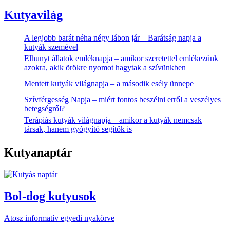
Kutyavilág
A legjobb barát néha négy lábon jár – Barátság napja a
kutyák szemével
Elhunyt állatok emléknapja – amikor szeretettel emlékezünk
azokra, akik örökre nyomot hagytak a szívünkben
Mentett kutyák világnapja – a második esély ünnepe
Szívférgesség Napja – miért fontos beszélni erről a veszélyes
betegségről?
Terápiás kutyák világnapja – amikor a kutyák nemcsak
társak, hanem gyógyító segítők is
Kutyanaptár
Bol-dog kutyusok
Atosz informatív egyedi nyakörve