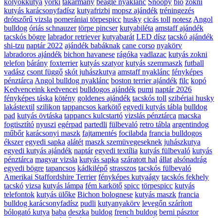
kölyökkutya
yorki
takarmány
beagle nyaklánc
Snoopy
bio
zokni
kutyás karácsonyfadísz
kutyafrizbi
mopsz ajándék
tréningezés
drótszőrű vizsla
pomerániai törpespicc
husky
cicás toll
notesz
Angol
bulldog
óriás schnauzer
törpe pincser
kutyabiléta
amstaff ajándék
tacskós bögre
labrador retriever
kutyabarát
LED dísz
tacskó ajándék
shi-tzu
naptár 2022
ajándék babáknak
cane corso
nyakörv
labradoros ajándék
bichon havanese
rágóka
vadlazac
kutyás zokni
telefon
bárány
foxterrier
kutyás szatyor
kutyás szemmaszk
futball
vadász
csont függő
skót juhászkutya
amstaff nyaklánc
fényképes
pénztárca
Angol bulldog nyaklánc
boston terrier ajándék
filc
kopó
Kedvenceink kedvencei
bulldogos ajándék
pumi
naptár 2026
fényképes táska
kötény
goldenes ajándék
tacskós toll
szibériai husky
lakástextil
szilikon
tappancsos karkötő
egyedi kutyás tábla
bulldog
pad
kutyás övtáska
tappancs kulcstartó
vizslás pénztárca
macska
fogtisztító
nyuszi
egérpad
partedli
fülbevaló
retro tábla
argentindog
műbőr
karácsonyi maszk
fajtamentés
focilabda
francia bulldogos
ékszer
egyedi sapka
alátét
maszk szemüvegeseknek
juhászkutya
egyedi kutyás ajándék
naptár
egyedi textília
kutyás fülbevaló
kutyás
pénztárca
magyar vizsla
kutyás sapka
száratott hal
állat
alsónadrág
egyedi bögre
tapancsos
kádkilépő
strasszos
tacskós fülbevaló
Amerikai Staffordshire Terrier
fényképes kutyaágy
tacskós fekhely
tacskó
vizsa
kutyás lámpa
fém karkötő
spicc
törpespicc
kutyás
telefontok
kutyás ülőke
Bichon bolognese
kutyás maszk
francia
bulldog karácsonyfadísz
pudli
kutyanyakörv
levegőn szárított
bólogató kutya
baba
deszka
buldog
french buldog
berni pásztor