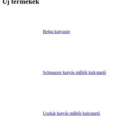
Új termékek
Belga kutyasör
Schnauzer kutyás műbőr kulcstartó
Uszkár kutyás műbőr kulcstartó