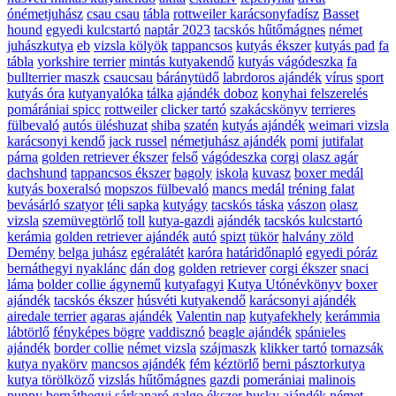
ónémetjuhász
csau csau
tábla
rottweiler karácsonyfadísz
Basset
hound
egyedi kulcstartó
naptár 2023
tacskós hűtőmágnes
német
juhászkutya
eb
vizsla kölyök
tappancsos
kutyás ékszer
kutyás pad
fa
tábla
yorkshire terrier
mintás kutyakendő
kutyás vágódeszka
fa
bullterrier maszk
csaucsau
báránytüdő
labrdoros ajándék
vírus
sport
kutyás óra
kutyanyalóka
tálka
ajándék doboz
konyhai felszerelés
pomárániai spicc
rottweiler
clicker tartó
szakácskönyv
terrieres
fülbevaló
autós üléshuzat
shiba
szatén
kutyás ajándék
weimari vizsla
karácsonyi kendő
jack russel
németjuhász ajándék
pomi
jutifalat
párna
golden retriever ékszer
felső
vágódeszka
corgi
olasz agár
dachshund
tappancsos ékszer
bagoly
iskola
kuvasz
boxer medál
kutyás boxeralsó
mopszos fülbevaló
mancs medál
tréning falat
bevásárló szatyor
téli sapka
kutyágy
tacskós táska
vászon
olasz
vizsla
szemüvegtörlő
toll
kutya-gazdi
ajándék
tacskós kulcstartó
kerámia
golden retriever ajándék
autó
spizt
tükör
halvány zöld
Demény
belga juhász
egéralátét
karóra
határidőnapló
egyedi póráz
bernáthegyi nyaklánc
dán dog
golden retriever
corgi ékszer
snaci
láma
bolder collie ágynemű
kutyafagyi
Kutya Utónévkönyv
boxer
ajándék
tacskós ékszer
húsvéti kutyakendő
karácsonyi ajándék
airedale terrier
agaras ajándék
Valentin nap
kutyafekhely
kerámmia
lábtörlő
fényképes bögre
vaddisznó
beagle ajándék
spánieles
ajándék
border collie
német vizsla
szájmaszk
klikker tartó
tornazsák
kutya nyakörv
mancsos ajándék
fém
kéztörlő
berni pásztorkutya
kutya törölköző
vizslás hűtőmágnes
gazdi
pomerániai
malinois
puppy
bernáthegyi
sárkaparó
galgo ékszer
husky ajándék
német