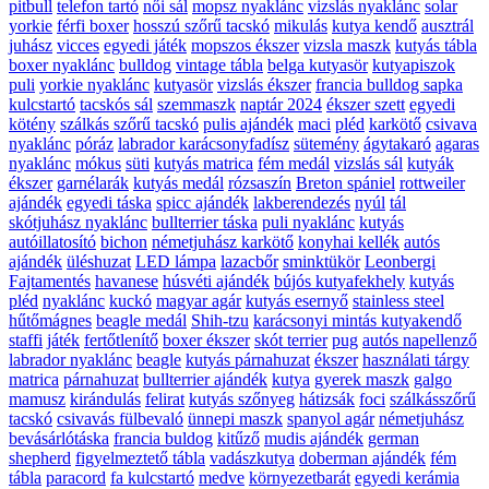
pitbull
telefon tartó
női sál
mopsz nyaklánc
vizslás nyaklánc
solar
yorkie
férfi boxer
hosszú szőrű tacskó
mikulás
kutya kendő
ausztrál
juhász
vicces
egyedi játék
mopszos ékszer
vizsla maszk
kutyás tábla
boxer nyaklánc
bulldog
vintage tábla
belga kutyasör
kutyapiszok
puli
yorkie nyaklánc
kutyasör
vizslás ékszer
francia bulldog sapka
kulcstartó
tacskós sál
szemmaszk
naptár 2024
ékszer szett
egyedi
kötény
szálkás szőrű tacskó
pulis ajándék
maci
pléd
karkötő
csivava
nyaklánc
póráz
labrador karácsonyfadísz
sütemény
ágytakaró
agaras
nyaklánc
mókus
süti
kutyás matrica
fém medál
vizslás sál
kutyák
ékszer
garnélarák
kutyás medál
rózsaszín
Breton spániel
rottweiler
ajándék
egyedi táska
spicc ajándék
lakberendezés
nyúl
tál
skótjuhász nyaklánc
bullterrier táska
puli nyaklánc
kutyás
autóillatosító
bichon
németjuhász karkötő
konyhai kellék
autós
ajándék
üléshuzat
LED lámpa
lazacbőr
sminktükör
Leonbergi
Fajtamentés
havanese
húsvéti ajándék
bújós kutyafekhely
kutyás
pléd
nyaklánc
kuckó
magyar agár
kutyás esernyő
stainless steel
hűtőmágnes
beagle medál
Shih-tzu
karácsonyi mintás kutyakendő
staffi
játék
fertőtlenítő
boxer ékszer
skót terrier
pug
autós napellenző
labrador nyaklánc
beagle
kutyás párnahuzat
ékszer
használati tárgy
matrica
párnahuzat
bullterrier ajándék
kutya
gyerek maszk
galgo
mamusz
kirándulás
felirat
kutyás szőnyeg
hátizsák
foci
szálkásszőrű
tacskó
csivavás fülbevaló
ünnepi maszk
spanyol agár
németjuhász
bevásárlótáska
francia buldog
kitűző
mudis ajándék
german
shepherd
figyelmeztető tábla
vadászkutya
doberman ajándék
fém
tábla
paracord
fa kulcstartó
medve
környezetbarát
egyedi kerámia