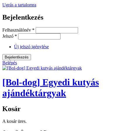
Ugrás a tartalomra
Bejelentkezés
Felhasználónév
*
Jelszó
*
Új jelszó igénylése
Belépés
[Bol-dog] Egyedi kutyás
ajándéktárgyak
Kosár
A kosár üres.