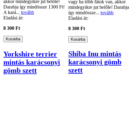
akkor mindegyikre jut belőle!
vagy ha több fátok van, akkor
Darabja így mindössze 1300 Ft!
mindegyikre jut belőle! Darabja
A kará...
tovább
így mindössze...
tovább
Eladási ár:
Eladási ár:
8 300 Ft
8 300 Ft
Shiba Inu mintás
Yorkshire terrier
karácsonyi gömb
mintás karácsonyi
szett
gömb szett