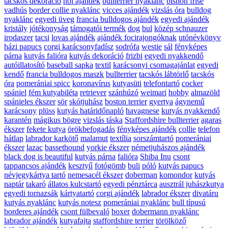
tacskós dekoráció
női ajándék
bullterrier nyaklánc
bishon frise
vadhús
border collie nyaklánc
vicces ajándék
vizslás óra
bulldog
nyaklánc
egyedi üveg
francia bulldogos ajándék
egyedi ajándék
kristály
jótékonyság
támogatói termék
dog
bul
közép schnauzer
irodaszer
tacsi
lovas ajándék
ajándék focirajongóknak
utónévkönyv
házi papucs
corgi karácsonyfadísz
sodrófa
westie
sál
fényképes
párna
kutyás falióra
kutyás dekoráció
frizbi
egyedi nyakkendő
autóillatosító
baseball sapka
textil
karácsonyi csomagajánlat
egyedi
kendő
francia bulldogos maszk
bullterrier
tacskós lábtörlő
tacskós
óra
pomerániai spicc
koronavírus
kutyasüti
telefontartó
cocker
spániel
fém kutyabiléta
retriever
szánhúzó
weimari
hobby
almazöld
spánieles ékszer
sör
skótjuhász
boston terrier
gyertya
ágynemű
karácsony
plüss
kutyás határidőnapló
havagnese
kutyás nyakkendő
karantén
mágikus bögre
vizslás táska
Staffordshire bullterrier
agaras
ékszer
fekete kutya
örökbefogadás
fényképes ajándék
collie
telefon
hátlap
labrador karkötő
malamut
textília
sorszámtartó
pomerániai
ékszer
lazac
bassethound
yorkie ékszer
németjuhászos ajándék
black dog is beautiful
kutyás párna
falióra
Shiba Inu
csont
tappancsos ajándék
kesztyű
fotógömb
buli
póló
kutyás papucs
névjegykártya tartó
nemesacél ékszer
doberman
komondor
kutyás
naptár
takaró
állatos kulcstartó
egyedi pénztárca
ausztrál juhászkutya
egyedi tornazsák
kártyatartó
corgi ajándék
labrador ékszer
divatáru
kutyás nyaklánc
kutyás notesz
pomerániai nyaklánc
bull típusú
borderes ajándék
csont fülbevaló
boxer
dobermann nyaklánc
labrador ajándék
kutyafajta
staffordshire terrier
törölköző