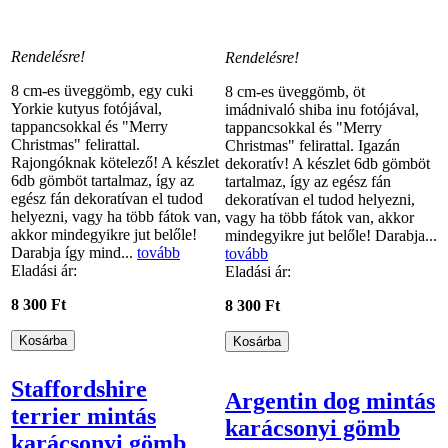
Rendelésre!
Rendelésre!
8 cm-es üveggömb, egy cuki
8 cm-es üveggömb, öt
Yorkie kutyus fotójával,
imádnivaló shiba inu fotójával,
tappancsokkal és "Merry
tappancsokkal és "Merry
Christmas" felirattal.
Christmas" felirattal. Igazán
Rajongóknak kötelező! A készlet
dekoratív! A készlet 6db gömböt
6db gömböt tartalmaz, így az
tartalmaz, így az egész fán
egész fán dekoratívan el tudod
dekoratívan el tudod helyezni,
helyezni, vagy ha több fátok van,
vagy ha több fátok van, akkor
akkor mindegyikre jut belőle!
mindegyikre jut belőle! Darabja...
Darabja így mind...
tovább
tovább
Eladási ár:
Eladási ár:
8 300 Ft
8 300 Ft
Staffordshire
Argentin dog mintás
terrier mintás
karácsonyi gömb
karácsonyi gömb