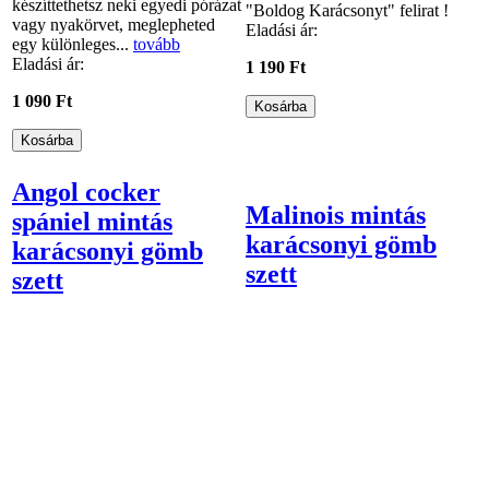
készíttethetsz neki egyedi pórázat
"Boldog Karácsonyt" felirat !
vagy nyakörvet, meglepheted
Eladási ár:
egy különleges...
tovább
Eladási ár:
1 190 Ft
1 090 Ft
Angol cocker
Malinois mintás
spániel mintás
karácsonyi gömb
karácsonyi gömb
szett
szett