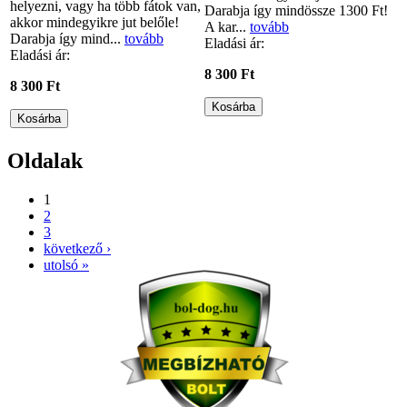
helyezni, vagy ha több fátok van,
Darabja így mindössze 1300 Ft!
akkor mindegyikre jut belőle!
A kar...
tovább
Darabja így mind...
tovább
Eladási ár:
Eladási ár:
8 300 Ft
8 300 Ft
Oldalak
1
2
3
következő ›
utolsó »