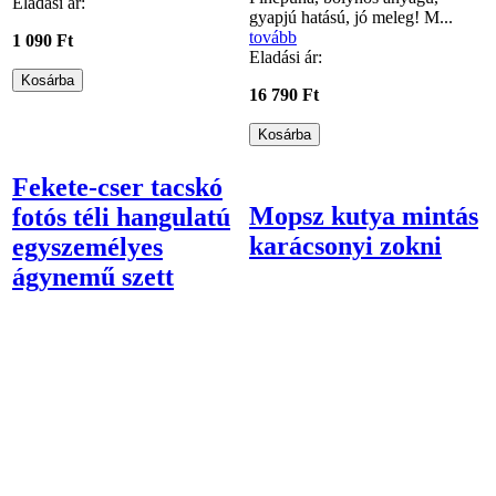
Eladási ár:
gyapjú hatású, jó meleg! M...
tovább
1 090 Ft
Eladási ár:
16 790 Ft
Fekete-cser tacskó
Mopsz kutya mintás
fotós téli hangulatú
karácsonyi zokni
egyszemélyes
ágynemű szett