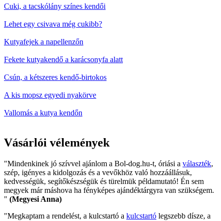
Cuki, a tacskólány színes kendői
Lehet egy csivava még cukibb?
Kutyafejek a napellenzőn
Fekete kutyakendő a karácsonyfa alatt
Csún, a kétszeres kendő-birtokos
A kis mopsz egyedi nyakörve
Vallomás a kutya kendőn
Vásárlói vélemények
"Mindenkinek jó szívvel ajánlom a Bol-dog.hu-t, óriási a
választék
,
szép, igényes a kidolgozás és a vevőkhöz való hozzáállásuk,
kedvességük, segítőkészségük és türelmük példamutató! Én sem
megyek már máshova ha fényképes ajándéktárgyra van szükségem.
"
(Megyesi Anna)
"Megkaptam a rendelést, a kulcstartó a
kulcstartó
legszebb dísze, a