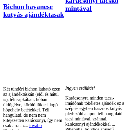
karácsonyi tacskó
Bichon havanese
mintával
kutyás ajándéktasak
Ingyen szállítás!
Két tündéri bichon látható ezen
az ajándéktáskán (elől és hátul
Karácsonyra minden tacsi-
is), téli sapkában, hóban
imádónak tökéletes ajándék ez a
üldögélve, körülöttük csillogó
szép és egyben hasznos kutyás
hópehely betétekkel. Téli
pléd: zöld alapon téli hangulatú
hangulatú, de nem nem
tacsi mintával, szánnal,
kifejezetten karácsonyi, így nem
karácsonyi ajándékokkal ...
csak arra az...
tovább
Pihepuha, bolyhos anyagú,