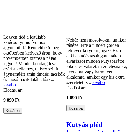
Legyen tiéd a legújabb
Nehéz nem mosolyogni, amikor
karácsonyi motívumos
ránézel erre a tündéri golden
ágyneműnk! Rendeld elő még
retriever kölyökre, igaz? Ez a
októberben kedvező áron, hogy
cuki ajándéktasak garantáltan
novemberben biztosan nálad
elvarázsol minden kutyabarátot –
legyen! Mindenki odáig lesz
tökéletes választás születésnapra,
ezért a kellemes, unisex színű
névnapra vagy bármilyen
ágyneműért amin tündéri tacskók
alkalomra, amikor egy kis extra
és mosómacik találhatóak....
szeretetet is...
tovább
tovább
Eladási ár:
Eladási ár:
1 090 Ft
9 090 Ft
Kutyás pléd