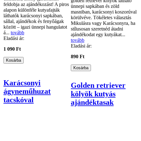
golden retriever kölyök látható
feldobja az ajándékozást! A piros
ünnepi sapkában és zöld
alapon különféle kutyafajták
masniban, karácsonyi koszorúval
láthatók karácsonyi sapkában,
körülvéve. Tökéletes választás
sállal, ajándékok és fenyőágak
Mikulásra vagy Karácsonyra, ha
között – igazi ünnepi hangulatot
stílusosan szeretnéd átadni
á...
tovább
ajándékodat egy kutyákat...
Eladási ár:
tovább
Eladási ár:
1 090 Ft
890 Ft
Karácsonyi
Golden retriever
ágyneműhuzat
kölyök kutyás
tacskóval
ajándéktasak