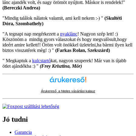
lánc ajandék volt, és nagy örömöt nyújtott. Máskor is rendelek!"
(Bereczki Andrea)
"Mindig találok nálatok valamit, ami kell nekem :-) "
(Skultéti
Dóra, Szombathely)
"A tegnapi nap megérkezett a
nyaklànc
! Nagyon szép lett! :)
Köszönöm a mindig gyors vàlaszokat és hogy megvalòsult,hogy
ideért amire kellett!! Öröm volt önökkel üzletelni,ha bàrmi ilyen kell
biztos visszatérek mèg! :) "
(Farkas Rolan, Szekszárd)
" Megkaptuk a
kulcstartó
kat, nagyon szuperek! Már van is újabb
ötlet ajándékba :) "
(Frey Krisztina, Mór)
Árukereső, a hiteles vásárlási kalauz
Jó tudni
Garancia