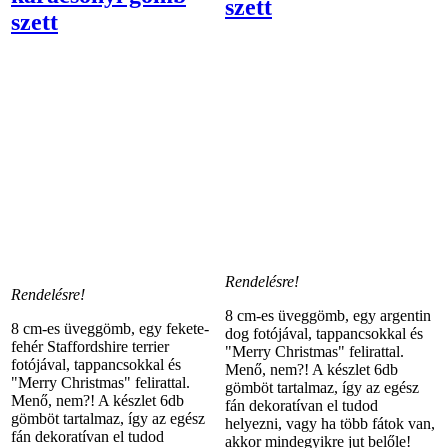
szett
szett
Rendelésre!
Rendelésre!
8 cm-es üveggömb, egy argentin
8 cm-es üveggömb, egy fekete-
dog fotójával, tappancsokkal és
fehér Staffordshire terrier
"Merry Christmas" felirattal.
fotójával, tappancsokkal és
Menő, nem?! A készlet 6db
"Merry Christmas" felirattal.
gömböt tartalmaz, így az egész
Menő, nem?! A készlet 6db
fán dekoratívan el tudod
gömböt tartalmaz, így az egész
helyezni, vagy ha több fátok van,
fán dekoratívan el tudod
akkor mindegyikre jut belőle!