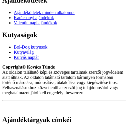
Ajándékötletek
Ajándékötletek minden alkalomra
Karácsonyi ajándékok
Valentin napi ajándékok
Kutyaságok
Bol-Dog kutyusok
Kutyavilág
Kutyás naptár
Copyright© Kovács Tünde
Az oldalon található képi és szöveges tartalmak szerzői jogvédelem
alatt állnak. Az oldalon található tartalom bármilyen formában
történő másolása, módosítása, átalakítása vagy kiegészítése tilos.
Felhasználásukhoz közvetlenül a szerzői jog tulajdonosától vagy
meghatalmazottjától kell engedélyt beszerezni.
Ajándéktárgyak címkéi