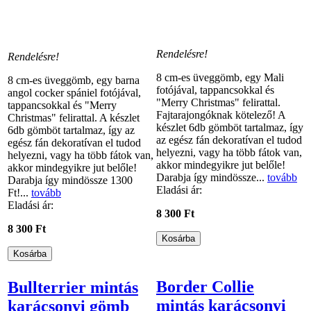
Rendelésre!
Rendelésre!
8 cm-es üveggömb, egy Mali
8 cm-es üveggömb, egy barna
fotójával, tappancsokkal és
angol cocker spániel fotójával,
"Merry Christmas" felirattal.
tappancsokkal és "Merry
Fajtarajongóknak kötelező! A
Christmas" felirattal. A készlet
készlet 6db gömböt tartalmaz, így
6db gömböt tartalmaz, így az
az egész fán dekoratívan el tudod
egész fán dekoratívan el tudod
helyezni, vagy ha több fátok van,
helyezni, vagy ha több fátok van,
akkor mindegyikre jut belőle!
akkor mindegyikre jut belőle!
Darabja így mindössze...
tovább
Darabja így mindössze 1300
Eladási ár:
Ft!...
tovább
Eladási ár:
8 300 Ft
8 300 Ft
Border Collie
Bullterrier mintás
mintás karácsonyi
karácsonyi gömb