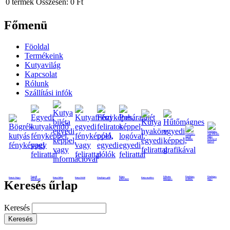
0
termék
Összesen:
0 Ft
Főmenü
Föoldal
Termékeink
Kutyavilág
Kapcsolat
Rólunk
Szállítási infók
Egyedi
Képes
Feliratos
Fényképes
Fényképes
Kutyás bögre
Kutya biléta
Kutya frizbi
Fényképes póló
Kutya nyakörv
kutyakendő
poháralátét
hűtmágnes
nyaklánc
bögre
Keresés űrlap
Keresés