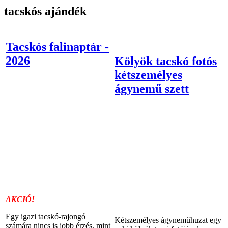
tacskós ajándék
Tacskós falinaptár -
2026
Kölyök tacskó fotós
kétszemélyes
ágynemű szett
AKCIÓ!
Egy igazi tacskó-rajongó
Kétszemélyes ágyneműhuzat egy
számára nincs is jobb érzés, mint