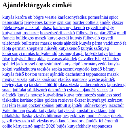
Ajándéktárgyak címkéi
kutyás karóra
eb
bögre
westie karácsonyfadísz
pomerániai spicc
papucstartó
fényképes kötény
szilikon
border collie ajándék
ékszer
jótékonyság
ausztrál juhász
karácsonyi kendő
egyedi kutyágy
kutyabarát
irodaszer
hosszúszőrű tacskó
fülbevaló
naptár 2024
mudi
francia bulldogos maszk
kutya-gazdi
kutyás fülbevaló
egyedi
telefontok
bullterrier maszk
tacsis ajándék
kutyás párna
vaddisznó
fa
tábla
german shepherd
húsvéti kutyakendő
kutyás szőnyeg
karácsonyi mintás kutyakendő
kis angol agár
kölyökkutya
bichon
frisé
kutyás falióra
akita
csivavás ajándék
Cavalier King Charles
spániel
jack russel
dog
szánhúzó
kutyacipő
kormányvédő
kutyás
zokni
vadászkutya
tacskós sapka
szemüvegtörlő kendő
bárány
kutyás felső
boston terrier ajándék
dachshund
tappancsos maszk
magyar vizsla
kutyás karácsonyfadísz
mancsos
westie ajándék
névjegykártya
tacskós lábtörlő
olasz vizsla
lakberendezés
laposüveg
snaci
jutifalat
sütikiszúró
dekoráció
csivava ajándék
vicces
fa
ajándék
kutyás notesz
kutyabiléta
kutya
tréningezés
stainless steel
táskadísz
karlánc
plüss
golden retriever ékszer
kutyafagyi
száratott
hal
fém
felirat
cocker spániel
pitbull ajándék
utónévkönyv
lazacbőr
Valentin nap
északi kutyafajta
kutyás sál
amstaff nyaklánc
labi
oldaltáska
flaska
vizslás hűtőmágnes
exkluzív
mudis ékszer
deszka
gazdi
rózsaszín
tál
vizslás nyaklánc
labrador ajándék
fehérnemű
collie
kártyatartó
naptár 2020
bújós kutyafekhely
tappancsos