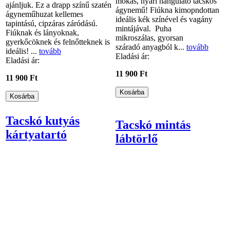
mókás, nyári hangulató tacskós
ajánljuk. Ez a drapp színű szatén
ágynemű! Fiúkna kimopndottan
ágyneműhuzat kellemes
ideális kék színével és vagány
tapintású, cipzáras záródású.
mintájával. Puha
Fiúknak és lányoknak,
mikroszálas, gyorsan
gyerkőcöknek és felnőtteknek is
száradó anyagból k...
tovább
ideális! ...
tovább
Eladási ár:
Eladási ár:
11 900 Ft
11 900 Ft
Tacskó kutyás
Tacskó mintás
kártyatartó
lábtörlő