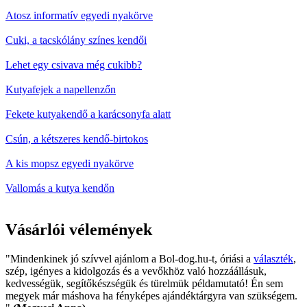
Atosz informatív egyedi nyakörve
Cuki, a tacskólány színes kendői
Lehet egy csivava még cukibb?
Kutyafejek a napellenzőn
Fekete kutyakendő a karácsonyfa alatt
Csún, a kétszeres kendő-birtokos
A kis mopsz egyedi nyakörve
Vallomás a kutya kendőn
Vásárlói vélemények
"Mindenkinek jó szívvel ajánlom a Bol-dog.hu-t, óriási a
választék
,
szép, igényes a kidolgozás és a vevőkhöz való hozzáállásuk,
kedvességük, segítőkészségük és türelmük példamutató! Én sem
megyek már máshova ha fényképes ajándéktárgyra van szükségem.