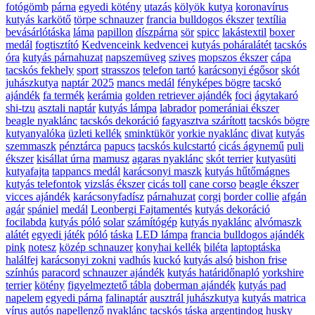
fotógömb
párna
egyedi kötény
utazás
kölyök kutya
koronavírus
kutyás karkötő
törpe schnauzer
francia bulldogos ékszer
textília
bevásárlótáska
láma
papillon
díszpárna
sör
spicc
lakástextil
boxer
medál
fogtisztító
Kedvenceink kedvencei
kutyás poháralátét
tacskós
óra
kutyás párnahuzat
napszemüveg
szives
mopszos ékszer
cápa
tacskós fekhely
sport
strasszos
telefon tartó
karácsonyi égősor
skót
juhászkutya
naptár 2025
mancs medál
fényképes bögre
tacskó
ajándék
fa termék
kerámia
golden retriever ajándék
foci
ágytakaró
shi-tzu
asztali naptár
kutyás lámpa
labrador
pomerániai ékszer
beagle nyaklánc
tacskós dekoráció
fagyasztva szárított
tacskós bögre
kutyanyalóka
üzleti kellék
sminktükör
yorkie nyaklánc
divat
kutyás
szemmaszk
pénztárca
papucs
tacskós kulcstartó
cicás ágynemű
puli
ékszer
kisállat úrna
mamusz
agaras nyaklánc
skót terrier
kutyasüti
kutyafajta
tappancs medál
karácsonyi maszk
kutyás hűtőmágnes
kutyás telefontok
vizslás ékszer
cicás toll
cane corso
beagle ékszer
vicces ajándék
karácsonyfadísz
párnahuzat
corgi
border collie
afgán
agár
spániel
medál
Leonbergi Fajtamentés
kutyás dekoráció
focilabda
kutyás póló
solar
számítógép
kutyás nyaklánc
alvómaszk
alátét
egyedi játék
póló
táska
LED lámpa
francia bulldogos ajándék
pink
notesz
közép schnauzer
konyhai kellék
biléta
laptoptáska
halálfej
karácsonyi zokni
vadhús
kuckó
kutyás alsó
bishon frise
színhús
paracord
schnauzer ajándék
kutyás határidőnapló
yorkshire
terrier
kötény
figyelmeztető tábla
doberman ajándék
kutyás pad
napelem
egyedi párna
falinaptár
ausztrál juhászkutya
kutyás matrica
vírus
autós napellenző
nyaklánc
tacskós táska
argentindog
husky