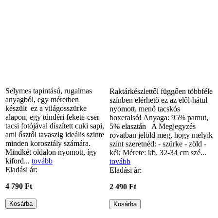
Selymes tapintású, rugalmas
Raktárkészlettől függően többféle
anyagból, egy méretben
színben elérhető ez az elől-hátul
készült ez a világosszürke
nyomott, menő tacskós
alapon, egy tündéri fekete-cser
boxeralsó! Anyaga: 95% pamut,
tacsi fotójával díszített cuki sapi,
5% elasztán A Megjegyzés
ami ősztől tavaszig ideális szinte
rovatban jelöld meg, hogy melyik
minden korosztály számára.
színt szeretnéd: - szürke - zöld -
Mindkét oldalon nyomott, így
kék Mérete: kb. 32-34 cm szé...
kiford...
tovább
tovább
Eladási ár:
Eladási ár:
4 790 Ft
2 490 Ft