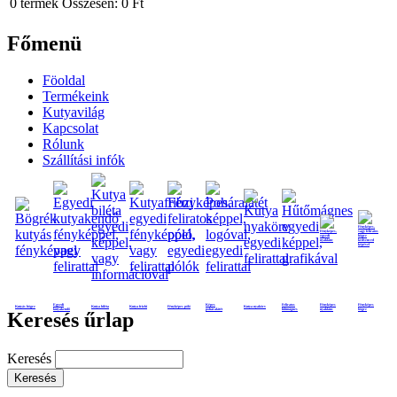
0
termék
Összesen:
0 Ft
Főmenü
Föoldal
Termékeink
Kutyavilág
Kapcsolat
Rólunk
Szállítási infók
Egyedi
Képes
Feliratos
Fényképes
Fényképes
Kutyás bögre
Kutya biléta
Kutya frizbi
Fényképes póló
Kutya nyakörv
kutyakendő
poháralátét
hűtmágnes
nyaklánc
bögre
Keresés űrlap
Keresés