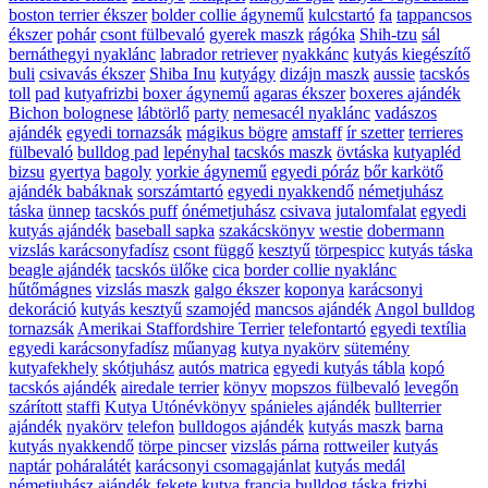
boston terrier ékszer
bolder collie ágynemű
kulcstartó
fa
tappancsos
ékszer
pohár
csont fülbevaló
gyerek maszk
rágóka
Shih-tzu
sál
bernáthegyi nyaklánc
labrador retriever
nyakkánc
kutyás kiegészítő
buli
csivavás ékszer
Shiba Inu
kutyágy
dizájn maszk
aussie
tacskós
toll
pad
kutyafrizbi
boxer ágynemű
agaras ékszer
boxeres ajándék
Bichon bolognese
lábtörlő
party
nemesacél nyaklánc
vadászos
ajándék
egyedi tornazsák
mágikus bögre
amstaff
ír szetter
terrieres
fülbevaló
bulldog pad
lepényhal
tacskós maszk
övtáska
kutyapléd
bizsu
gyertya
bagoly
yorkie ágynemű
egyedi póráz
bőr karkötő
ajándék babáknak
sorszámtartó
egyedi nyakkendő
németjuhász
táska
ünnep
tacskós puff
ónémetjuhász
csivava
jutalomfalat
egyedi
kutyás ajándék
baseball sapka
szakácskönyv
westie
dobermann
vizslás karácsonyfadísz
csont függő
kesztyű
törpespicc
kutyás táska
beagle ajándék
tacskós ülőke
cica
border collie nyaklánc
hűtőmágnes
vizslás maszk
galgo ékszer
koponya
karácsonyi
dekoráció
kutyás kesztyű
szamojéd
mancsos ajándék
Angol bulldog
tornazsák
Amerikai Staffordshire Terrier
telefontartó
egyedi textília
egyedi karácsonyfadísz
műanyag
kutya nyakörv
sütemény
kutyafekhely
skótjuhász
autós matrica
egyedi kutyás tábla
kopó
tacskós ajándék
airedale terrier
könyv
mopszos fülbevaló
levegőn
szárított
staffi
Kutya Utónévkönyv
spánieles ajándék
bullterrier
ajándék
nyakörv
telefon
bulldogos ajándék
kutyás maszk
barna
kutyás nyakkendő
törpe pincser
vizslás párna
rottweiler
kutyás
naptár
poháralátét
karácsonyi csomagajánlat
kutyás medál
németjuhász ajándék
fekete kutya
francia bulldog táska
frizbi