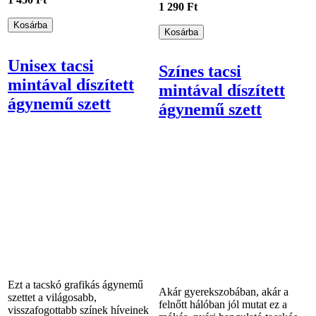
1 290 Ft
Unisex tacsi
Színes tacsi
mintával díszített
mintával díszített
ágynemű szett
ágynemű szett
Ezt a tacskó grafikás ágynemű
Akár gyerekszobában, akár a
szettet a világosabb,
felnőtt hálóban jól mutat ez a
visszafogottabb színek híveinek