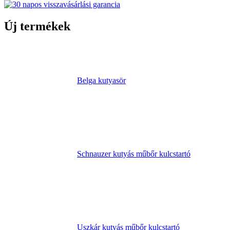
Új termékek
Belga kutyasör
Schnauzer kutyás műbőr kulcstartó
Uszkár kutyás műbőr kulcstartó