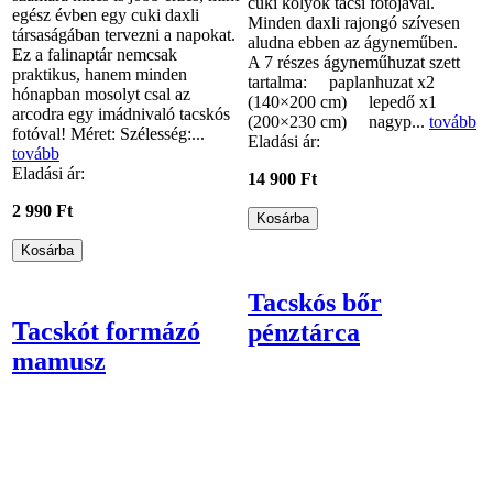
cuki kölyök tacsi fotójával.
egész évben egy cuki daxli
Minden daxli rajongó szívesen
társaságában tervezni a napokat.
aludna ebben az ágyneműben.
Ez a falinaptár nemcsak
A 7 részes ágyneműhuzat szett
praktikus, hanem minden
tartalma: paplanhuzat x2
hónapban mosolyt csal az
(140×200 cm) lepedő x1
arcodra egy imádnivaló tacskós
(200×230 cm) nagyp...
tovább
fotóval! Méret: Szélesség:...
Eladási ár:
tovább
Eladási ár:
14 900 Ft
2 990 Ft
Tacskós bőr
Tacskót formázó
pénztárca
mamusz