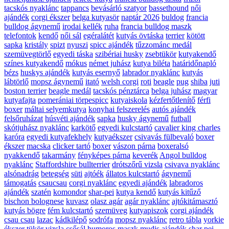
tacskós nyaklánc
tappancs
bevásárló szatyor
bassethound
női
ajándék
corgi ékszer
belga kutyasör
naptár 2026
buldog
francia
bulldog ágynemű
irodai kellék
ruha
francia bulldog maszk
telefontok
kendő
női sál
egéralátét
kutyás övtáska
terrier
kötött
sapka
kristály
spizt
nyuszi
spicc ajándék
tűzzománc medál
szemüvegtörlő
egyedi táska
szibériai husky
zsebtükör
kutyakendő
színes kutyakendő
mókus
német juhász
kutya biléta
határidőnapló
bézs
huskys ajándék
kutyás esernyő
labrador nyaklánc
kutyás
lábtörlő
mopsz ágynemű
itató
welsh corgi
roti
beagle
pug
shiba
juti
boston terrier
beagle medál
tacskós pénztárca
belga juhász
magyar
kutyafajta
pomerániai törpespicc
kutyaiskola
kézfertőtlenítő
férfi
boxer
máltai selyemkutya
konyhai felszerelés
autós ajándék
felsőruházat
húsvéti ajándék
sapka
husky ágynemű
futball
skótjuhász nyaklánc
karkötő
egyedi kulcstartó
cavalier king charles
karóra
egyedi kutyafekhely
kutyaékszer
csivavás fülbevaló
boxer
ékszer
macska
clicker tartó
boxer
vászon párna
boxeralsó
nyakkendő
takarmány
fényképes párna
keverék
Angol bulldog
nyaklánc
Staffordshire bullterrier
drótszőrű vizsla
csivava nyaklánc
alsónadrág
betegség
süti
ajtóék
állatos kulcstartó
ágynemű
támogatás
csaucsau
corgi nyaklánc
egyedi ajándék
labradoros
ajándék
szatén
komondor
shar-pei
kutya kendő
kutyás kitűző
bischon bolognese
kuvasz
olasz agár
agár nyaklánc
ajtókitámasztó
kutyás bögre
fém kulcstartó
szemüveg
kutyapiszok
corgi ajándék
csau csau
lazac
kádkilépő
sodrófa
mopsz nyaklánc
retro tábla
yorkie
ékszer
tükör
vizsla
csősál
humoros maszk
mudis ajándék
shar pei