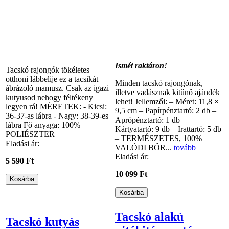
Ismét raktáron!
Tacskó rajongók tökéletes
otthoni lábbelije ez a tacsikát
Minden tacskó rajongónak,
ábrázoló mamusz. Csak az igazi
illetve vadásznak kitűnő ajándék
kutyusod nehogy féltékeny
lehet! Jellemzői: – Méret: 11,8 ×
legyen rá! MÉRETEK: - Kicsi:
9,5 cm – Papírpénztartó: 2 db –
36-37-as lábra - Nagy: 38-39-es
Aprópénztartó: 1 db –
lábra Fő anyaga: 100%
Kártyatartó: 9 db – Irattartó: 5 db
POLIÉSZTER
– TERMÉSZETES, 100%
Eladási ár:
VALÓDI BŐR...
tovább
Eladási ár:
5 590 Ft
10 099 Ft
Tacskó alakú
Tacskó kutyás