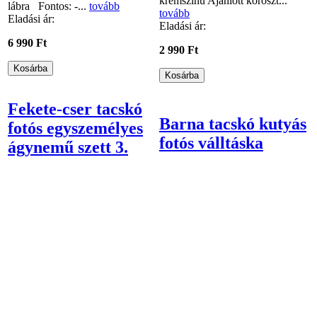
krémszínű Ajánlott koroszt...
lábra Fontos: -...
tovább
tovább
Eladási ár:
Eladási ár:
6 990 Ft
2 990 Ft
Fekete-cser tacskó
Barna tacskó kutyás
fotós egyszemélyes
fotós válltáska
ágynemű szett 3.