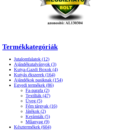
Termékkategóriák
Jutalomfalatok (12)
Ajándékutalványok (3)
Kutya-Gazdi Boxok (4)
Kutyás ékszerek (164)
Ajándékok pasiknak (154)
Egyedi termékek (86)
Fa-parafa (2)
Textíliák (47)
Üveg (5)
Fém tárgyak (16)
Játékok (2)
Kerámiák (5)
Műanyag (9)
Késztermékek (604)