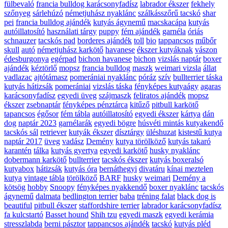
fülbevaló
francia bulldog karácsonyfadísz
labrador ékszer
fekhely
szőnyeg
sárlehúzó
németjuhász nyaklánc
szálkásszőrű tacskó
shar
pei
francia bulldog ajándék
kutyás ágynemű
macskacápa
kutyás
autóillatosító
használati tárgy
puppy
fém ajándék
garnéla
óriás
schnauzer
tacskós pad
borderes ajándék
toll
bio
tappancsos
műbőr
skull
autó
németjuhász karkötő
havanese
ékszer kutyáknak
vászon
édesburgonya
egérpad
bichon havanese
bichon
vizslás naptár
boxer
ajándék
kéztörlő
mopsz
francia bulldog
maszk
weimari vizsla
állat
vadlazac
ajtótámasz
pomerániai nyaklánc
póráz
szív
bullterrier táska
kutyás hátizsák
pomerániai
vizslás táska
fényképes kutyaágy
agaras
karácsonyfadísz
egyedi üveg
szájmaszk
feliratos ajándék
mopsz
ékszer
zsebnaptár
fényképes pénztárca
kitűző
pitbull karkötő
tapancsos
égősor
fém tábla
autóillatosító
egyedi ékszer
kártya
dán
dog
naptár 2023
garnélarák
egyedi bögre
húsvéti mintás kutyakendő
tacskós sál
retriever
kutyák ékszer
dísztárgy
üléshuzat
kistestű kutya
naptár 2017
üveg
vadász
Demény
kutya törölköző
kutyás takaró
karantén
tálka
kutyás gyertya
egyedi karkötő
husky nyaklánc
dobermann karkötő
bullterrier
tacskós ékszer
kutyás boxeralsó
kutyabox
hátizsák
kutyás óra
bernáthegyi
divatáru
kínai meztelen
kutya
vintage tábla
törölköző
BARF
husky
weimari
Demény a
kötsög
hobby
Snoopy
fényképes nyakkendő
boxer nyaklánc
tacskós
ágynemű
dalmata
bedlington terrier
baba
tréning falat
black dog is
beautiful
pitbull ékszer
staffordshire terrier
labrador karácsonyfadísz
fa kulcstartó
Basset hound
Shih tzu
egyedi maszk
egyedi kerámia
stresszlabda
berni pásztor
tappancsos ajándék
tacskó
kutyás pléd