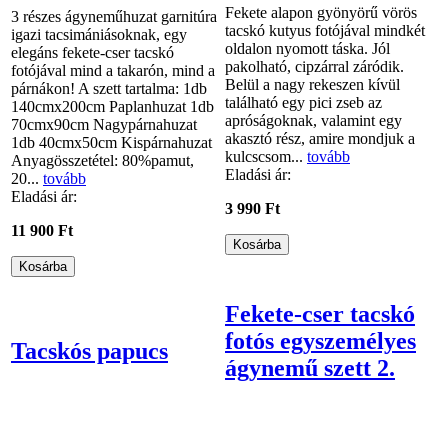
Fekete alapon gyönyörű vörös
3 részes ágyneműhuzat garnitúra
tacskó kutyus fotójával mindkét
igazi tacsimániásoknak, egy
oldalon nyomott táska. Jól
elegáns fekete-cser tacskó
pakolható, cipzárral záródik.
fotójával mind a takarón, mind a
Belül a nagy rekeszen kívül
párnákon! A szett tartalma: 1db
található egy pici zseb az
140cmx200cm Paplanhuzat 1db
apróságoknak, valamint egy
70cmx90cm Nagypárnahuzat
akasztó rész, amire mondjuk a
1db 40cmx50cm Kispárnahuzat
kulcscsom...
tovább
Anyagösszetétel: 80%pamut,
Eladási ár:
20...
tovább
Eladási ár:
3 990 Ft
11 900 Ft
Fekete-cser tacskó
fotós egyszemélyes
Tacskós papucs
ágynemű szett 2.