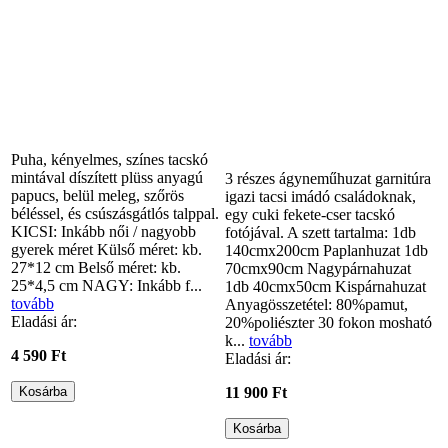
Puha, kényelmes, színes tacskó
mintával díszített plüss anyagú
3 részes ágyneműhuzat garnitúra
papucs, belül meleg, szőrös
igazi tacsi imádó családoknak,
béléssel, és csúszásgátlós talppal.
egy cuki fekete-cser tacskó
KICSI: Inkább női / nagyobb
fotójával. A szett tartalma: 1db
gyerek méret Külső méret: kb.
140cmx200cm Paplanhuzat 1db
27*12 cm Belső méret: kb.
70cmx90cm Nagypárnahuzat
25*4,5 cm NAGY: Inkább f...
1db 40cmx50cm Kispárnahuzat
tovább
Anyagösszetétel: 80%pamut,
Eladási ár:
20%poliészter 30 fokon mosható
k...
tovább
4 590 Ft
Eladási ár:
11 900 Ft