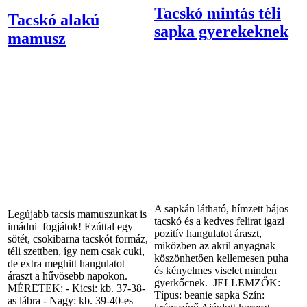
Tacskó mintás téli
Tacskó alakú
sapka gyerekeknek
mamusz
A sapkán látható, hímzett bájos
Legújabb tacsis mamuszunkat is
tacskó és a kedves felirat igazi
imádni fogjátok! Ezúttal egy
pozitív hangulatot áraszt,
sötét, csokibarna tacskót formáz,
miközben az akril anyagnak
téli szettben, így nem csak cuki,
köszönhetően kellemesen puha
de extra meghitt hangulatot
és kényelmes viselet minden
áraszt a hűvösebb napokon.
gyerkőcnek. JELLEMZŐK:
MÉRETEK: - Kicsi: kb. 37-38-
Típus: beanie sapka Szín:
as lábra - Nagy: kb. 39-40-es