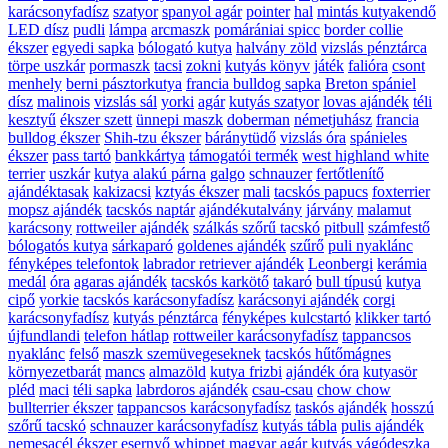
karácsonyfadísz
szatyor
spanyol agár
pointer
hal
mintás kutyakendő
LED dísz
pudli
lámpa
arcmaszk
pomárániai spicc
border collie
ékszer
egyedi sapka
bólogató kutya
halvány zöld
vizslás pénztárca
törpe uszkár
pormaszk
tacsi
zokni
kutyás könyv
játék
falióra
csont
menhely
berni pásztorkutya
francia bulldog sapka
Breton spániel
dísz
malinois
vizslás sál
yorki
agár
kutyás szatyor
lovas ajándék
téli
kesztyű
ékszer szett
ünnepi maszk
doberman
németjuhász
francia
bulldog ékszer
Shih-tzu ékszer
báránytüdő
vizslás óra
spánieles
ékszer
pass tartó
bankkártya
támogatói termék
west highland white
terrier
uszkár
kutya alakú párna
galgo
schnauzer
fertőtlenítő
ajándéktasak
kakizacsi
kztyás ékszer
mali
tacskós papucs
foxterrier
mopsz ajándék
tacskós naptár
ajándékutalvány
járvány
malamut
karácsony
rottweiler ajándék
szálkás szőrű tacskó
pitbull
számfestő
bólogatós kutya
sárkaparó
goldenes ajándék
szűrő
puli nyaklánc
fényképes telefontok
labrador retriever ajándék
Leonbergi
kerámia
medál
óra
agaras ajándék
tacskós karkötő
takaró
bull típusú
kutya
cipő
yorkie
tacskós karácsonyfadísz
karácsonyi ajándék
corgi
karácsonyfadísz
kutyás pénztárca
fényképes kulcstartó
klikker tartó
újfundlandi
telefon hátlap
rottweiler karácsonyfadísz
tappancsos
nyaklánc
felső
maszk szemüvegeseknek
tacskós hűtőmágnes
környezetbarát
mancs
almazöld
kutya frizbi
ajándék óra
kutyasör
pléd
maci
téli sapka
labrdoros ajándék
csau-csau
chow chow
bullterrier ékszer
tappancsos karácsonyfadísz
taskós ajándék
hosszú
szőrű tacskó
schnauzer karácsonyfadísz
kutyás tábla
pulis ajándék
nemesacél ékszer
esernyő
whippet
magyar agár
kutyás vágódeszka