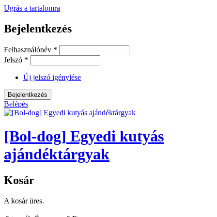
Ugrás a tartalomra
Bejelentkezés
Felhasználónév
*
Jelszó
*
Új jelszó igénylése
Belépés
[Bol-dog] Egyedi kutyás
ajándéktárgyak
Kosár
A kosár üres.