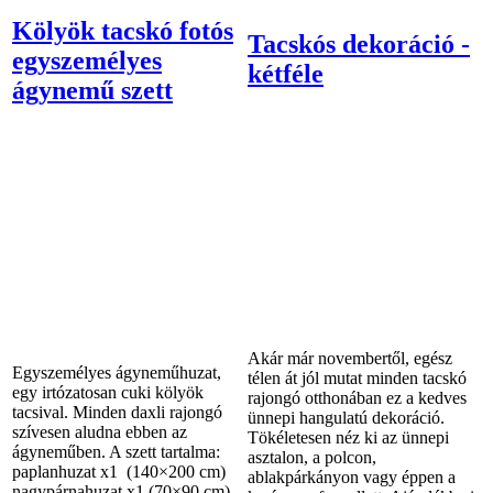
Kölyök tacskó fotós
Tacskós dekoráció -
egyszemélyes
kétféle
ágynemű szett
Akár már novembertől, egész
Egyszemélyes ágyneműhuzat,
télen át jól mutat minden tacskó
egy irtózatosan cuki kölyök
rajongó otthonában ez a kedves
tacsival. Minden daxli rajongó
ünnepi hangulatú dekoráció.
szívesen aludna ebben az
Tökéletesen néz ki az ünnepi
ágyneműben. A szett tartalma:
asztalon, a polcon,
paplanhuzat x1 (140×200 cm)
ablakpárkányon vagy éppen a
nagypárnahuzat x1 (70×90 cm)