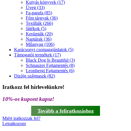
Kutyás könyvek (17)
Üveg (33)
Fa-parafa (85)
Fém tárgyak (36)
Textíliák (266)
Játékok (5)
Kerámiák (20)
Naptárak (36)
Műanyag (106)
Karácsonyi csomagajánlatok (5)
Támogatói termékek (17)
Black Dog Is Beautiful (3)
Schnauzer Fajtamentés (8)
Leonbergi Fajtamentés (6)
Dizájn szájmaszk (82)
Iratkozz fel hírlevelünkre!
10%-os kupont kapsz!
Tovább a feliratkozáshoz
Miért iratkozzak fel?
Leiratkozom