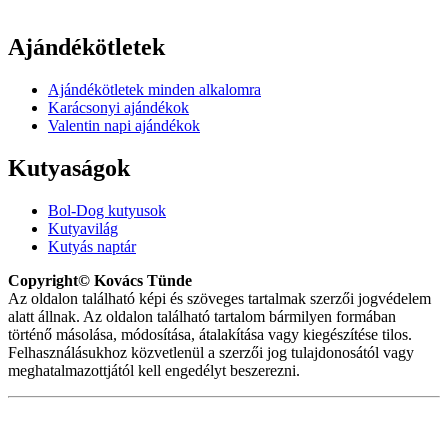
Ajándékötletek
Ajándékötletek minden alkalomra
Karácsonyi ajándékok
Valentin napi ajándékok
Kutyaságok
Bol-Dog kutyusok
Kutyavilág
Kutyás naptár
Copyright© Kovács Tünde
Az oldalon található képi és szöveges tartalmak szerzői jogvédelem
alatt állnak. Az oldalon található tartalom bármilyen formában
történő másolása, módosítása, átalakítása vagy kiegészítése tilos.
Felhasználásukhoz közvetlenül a szerzői jog tulajdonosától vagy
meghatalmazottjától kell engedélyt beszerezni.