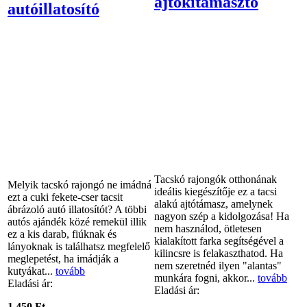
ajtókitámasztó
autóillatosító
Tacskó rajongók otthonának
Melyik tacskó rajongó ne imádná
ideális kiegészítője ez a tacsi
ezt a cuki fekete-cser tacsit
alakú ajtótámasz, amelynek
ábrázoló autó illatosítót? A többi
nagyon szép a kidolgozása! Ha
autós ajándék közé remekül illik
nem használod, ötletesen
ez a kis darab, fiúknak és
kialakított farka segítségével a
lányoknak is találhatsz megfelelő
kilincsre is felakaszthatod. Ha
meglepetést, ha imádják a
nem szeretnéd ilyen "alantas"
kutyákat...
tovább
munkára fogni, akkor...
tovább
Eladási ár:
Eladási ár:
1 450 Ft