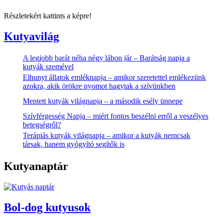
Részletekért kattints a képre!
Kutyavilág
A legjobb barát néha négy lábon jár – Barátság napja a
kutyák szemével
Elhunyt állatok emléknapja – amikor szeretettel emlékezünk
azokra, akik örökre nyomot hagytak a szívünkben
Mentett kutyák világnapja – a második esély ünnepe
Szívférgesség Napja – miért fontos beszélni erről a veszélyes
betegségről?
Terápiás kutyák világnapja – amikor a kutyák nemcsak
társak, hanem gyógyító segítők is
Kutyanaptár
Bol-dog kutyusok