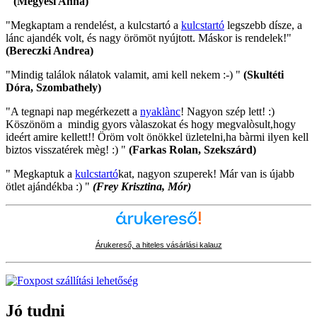
"
(Megyesi Anna)
"Megkaptam a rendelést, a kulcstartó a
kulcstartó
legszebb dísze, a
lánc ajandék volt, és nagy örömöt nyújtott. Máskor is rendelek!"
(Bereczki Andrea)
"Mindig találok nálatok valamit, ami kell nekem :-) "
(Skultéti
Dóra, Szombathely)
"A tegnapi nap megérkezett a
nyaklànc
! Nagyon szép lett! :)
Köszönöm a mindig gyors vàlaszokat és hogy megvalòsult,hogy
ideért amire kellett!! Öröm volt önökkel üzletelni,ha bàrmi ilyen kell
biztos visszatérek mèg! :) "
(Farkas Rolan, Szekszárd)
" Megkaptuk a
kulcstartó
kat, nagyon szuperek! Már van is újabb
ötlet ajándékba :) "
(Frey Krisztina, Mór)
Árukereső, a hiteles vásárlási kalauz
Jó tudni