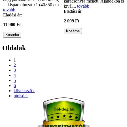
karácsonyfa mellett. Ajándékba is
kispárnahuzat x1 (40×50 cm...
kivál...
tovább
tovább
Eladási ár:
Eladási ár:
2 099 Ft
11 900 Ft
Oldalak
1
2
3
4
5
6
következő ›
utolsó »