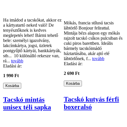
Ha imádod a tacskókat, akkor ez
Mókás, francia stílusú tacsis
a kártyatartó neked való! De
lábtörlő Bonjour felirattal.
tenyésztőknek is kedves
Mintája bézs alapon egy mókás
meglepetés lehet! Bármi tehető
rajzolt tacskó csíkos pulcsiban és
bele: személyi igazolvány,
cuki piros barettben. Ideális
lakcímkártya, jogsi, üzletek
bármely tacskóimádó
pontgyűjtő kártyái, bankkártyák,
háztartásába, akár ajtó elé
stb... 10 különálló rekesze van,
lábtörlőnek, f...
tovább
rá...
tovább
Eladási ár:
Eladási ár:
2 690 Ft
1 990 Ft
Tacskó kutyás férfi
Tacskó mintás
boxeralsó
unisex téli sapka