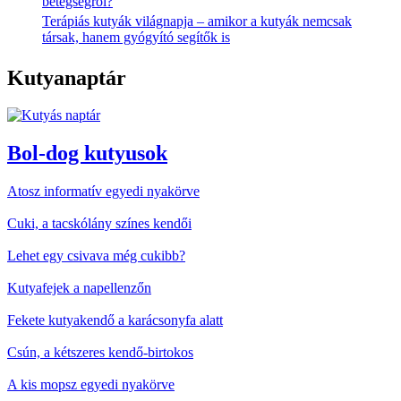
betegségről?
Terápiás kutyák világnapja – amikor a kutyák nemcsak
társak, hanem gyógyító segítők is
Kutyanaptár
Bol-dog kutyusok
Atosz informatív egyedi nyakörve
Cuki, a tacskólány színes kendői
Lehet egy csivava még cukibb?
Kutyafejek a napellenzőn
Fekete kutyakendő a karácsonyfa alatt
Csún, a kétszeres kendő-birtokos
A kis mopsz egyedi nyakörve