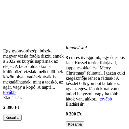
Rendelésre!
Egy gyönyörűszép, büszke
magyar vizsla fotója díszíti ennek
8 cm-es üveggömb, egy édes kis
a 2022-es kutyás naptárnak az
Jack Russel terrier fotójával,
elejét. A belső oldalakon a
tappancsokkal és "Merry
különböző vizslák mellett többek
Christmas" felirattal. Igazán cuki
között olyan vadászkutyák is
kiegészítője lehet a fádnak! A
megtalálhatóak, mint a tacskó, az
készlet 6db gömböt tartalmaz,
agár, vagy a kopó. A naptá...
így az egész fán dekoratívan el
tovább
tudod helyezni, vagy ha több
Eladási ár:
fátok van, akkor...
tovább
Eladási ár:
2 390 Ft
8 300 Ft