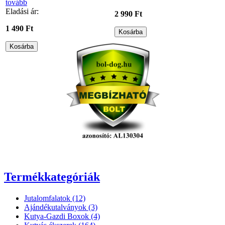
tovább
Eladási ár:
2 990 Ft
1 490 Ft
Termékkategóriák
Jutalomfalatok (12)
Ajándékutalványok (3)
Kutya-Gazdi Boxok (4)