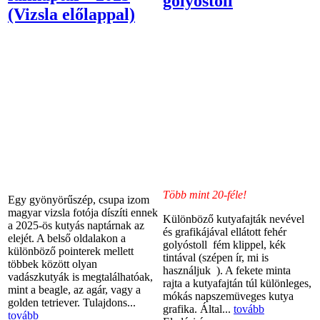
golyóstoll
(Vizsla előlappal)
Több mint 20-féle!
Egy gyönyörűszép, csupa izom
magyar vizsla fotója díszíti ennek
Különböző kutyafajták nevével
a 2025-ös kutyás naptárnak az
és grafikájával ellátott fehér
elejét. A belső oldalakon a
golyóstoll fém klippel, kék
különböző pointerek mellett
tintával (szépen ír, mi is
többek között olyan
használjuk ). A fekete minta
vadászkutyák is megtalálhatóak,
rajta a kutyafajtán túl különleges,
mint a beagle, az agár, vagy a
mókás napszemüveges kutya
golden tetriever. Tulajdons...
grafika. Által...
tovább
tovább