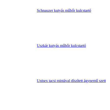
Schnauzer kutyás műbőr kulcstartó
Uszkár kutyás műbőr kulcstartó
Unisex tacsi mintával díszített ágynemű szett