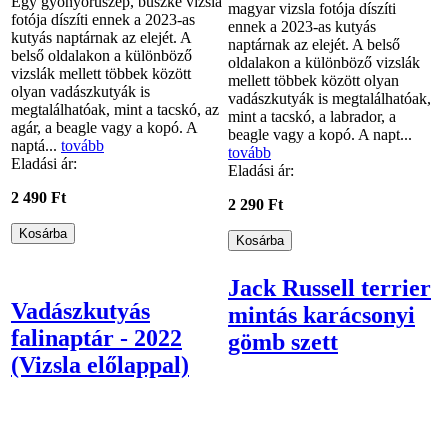
Egy gyönyörűszép, büszke vizsla
magyar vizsla fotója díszíti
fotója díszíti ennek a 2023-as
ennek a 2023-as kutyás
kutyás naptárnak az elejét. A
naptárnak az elejét. A belső
belső oldalakon a különböző
oldalakon a különböző vizslák
vizslák mellett többek között
mellett többek között olyan
olyan vadászkutyák is
vadászkutyák is megtalálhatóak,
megtalálhatóak, mint a tacskó, az
mint a tacskó, a labrador, a
agár, a beagle vagy a kopó. A
beagle vagy a kopó. A napt...
naptá...
tovább
tovább
Eladási ár:
Eladási ár:
2 490 Ft
2 290 Ft
Jack Russell terrier
Vadászkutyás
mintás karácsonyi
falinaptár - 2022
gömb szett
(Vizsla előlappal)