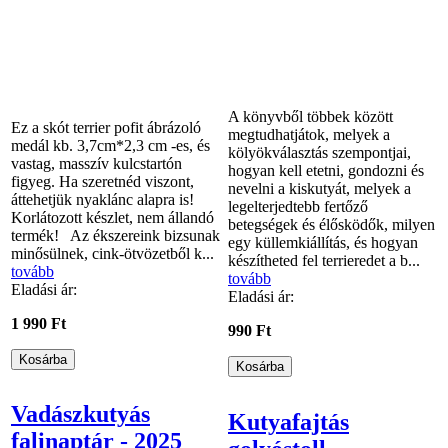
A könyvből többek között
Ez a skót terrier pofit ábrázoló
megtudhatjátok, melyek a
medál kb. 3,7cm*2,3 cm -es, és
kölyökválasztás szempontjai,
vastag, masszív kulcstartón
hogyan kell etetni, gondozni és
figyeg. Ha szeretnéd viszont,
nevelni a kiskutyát, melyek a
áttehetjük nyaklánc alapra is!
legelterjedtebb fertőző
Korlátozott készlet, nem állandó
betegségek és élősködők, milyen
termék! Az ékszereink bizsunak
egy küllemkiállítás, és hogyan
minősülnek, cink-ötvözetből k...
készítheted fel terrieredet a b...
tovább
tovább
Eladási ár:
Eladási ár:
1 990 Ft
990 Ft
Vadászkutyás
Kutyafajtás
falinaptár - 2025