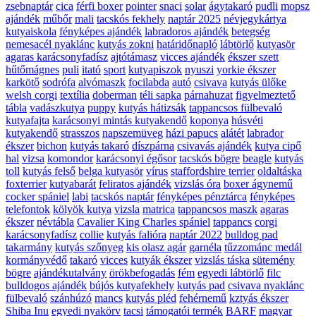
zsebnaptár
cica
férfi boxer
pointer
snaci
solar
ágytakaró
pudli
mopsz
ajándék
műbőr
mali
tacskós fekhely
naptár 2025
névjegykártya
kutyaiskola
fényképes ajándék
labradoros ajándék
betegség
nemesacél nyaklánc
kutyás zokni
határidőnapló
lábtörlő
kutyasör
agaras karácsonyfadísz
ajtótámasz
vicces ajándék
ékszer szett
hűtőmágnes
puli
itató
sport
kutyapiszok
nyuszi
yorkie ékszer
karkötő
sodrófa
alvómaszk
focilabda
autó
csivava
kutyás ülőke
welsh corgi
textília
doberman
téli sapka
párnahuzat
figyelmeztető
tábla
vadászkutya
puppy
kutyás hátizsák
tappancsos fülbevaló
kutyafajta
karácsonyi mintás kutyakendő
koponya
húsvéti
kutyakendő
strasszos
napszemüveg
házi papucs
alátét
labrador
ékszer
bichon
kutyás takaró
díszpárna
csivavás ajándék
kutya cipő
hal
vizsa
komondor
karácsonyi égősor
tacskós bögre
beagle
kutyás
toll
kutyás felső
belga kutyasör
vírus
staffordshire terrier
oldaltáska
foxterrier
kutyabarát
feliratos ajándék
vizslás óra
boxer ágynemű
cocker spániel
labi
tacskós naptár
fényképes pénztárca
fényképes
telefontok
kölyök kutya
vizsla
matrica
tappancsos maszk
agaras
ékszer
névtábla
Cavalier King Charles spániel
tappancs
corgi
karácsonyfadísz
collie
kutyás falióra
naptár 2022
bulldog pad
takarmány
kutyás szőnyeg
kis olasz agár
garnéla
tűzzománc medál
kormányvédő
takaró
vicces
kutyák ékszer
vizslás táska
sütemény
bögre
ajándékutalvány
örökbefogadás
fém
egyedi lábtörlő
filc
bulldogos ajándék
bújós kutyafekhely
kutyás pad
csivava nyaklánc
fülbevaló
szánhúzó
mancs
kutyás pléd
fehérnemű
kztyás ékszer
Shiba Inu
egyedi nyakörv
tacsi
támogatói termék
BARF
magyar