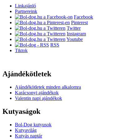
Linkajánló
Partnereink
Facebook
Pinterest
Twitter
Instagram
Youtube
RSS
Tiktok
Ajándékötletek
Ajándékötletek minden alkalomra
Karácsonyi ajándékok
Valentin napi ajándékok
Kutyaságok
Bol-Dog kutyusok
Kutyavilág
Kutyás naptár