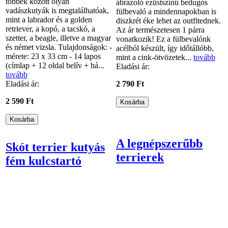
többek között olyan
ábrázoló ezüstszínű bedugós
vadászkutyák is megtalálhatóak,
fülbevaló a mindennapokban is
mint a labrador és a golden
diszkrét éke lehet az outfitednek.
retriever, a kopó, a tacskó, a
Az ár természetesen 1 párra
szetter, a beagle, illetve a magyar
vonatkozik! Ez a fülbevalónk
és német vizsla. Tulajdonságok: -
acélból készült, így időtállóbb,
mérete: 23 x 33 cm - 14 lapos
mint a cink-ötvözetek...
tovább
(címlap + 12 oldal belív + há...
Eladási ár:
tovább
Eladási ár:
2 790 Ft
2 590 Ft
A legnépszerűbb
Skót terrier kutyás
terrierek
fém kulcstartó