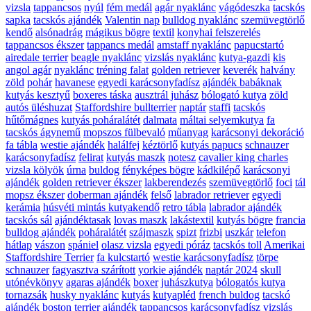
vizsla
tappancsos
nyúl
fém medál
agár nyaklánc
vágódeszka
tacskós
sapka
tacskós ajándék
Valentin nap
bulldog nyaklánc
szemüvegtörlő
kendő
alsónadrág
mágikus bögre
textil
konyhai felszerelés
tappancsos ékszer
tappancs medál
amstaff nyaklánc
papucstartó
airedale terrier
beagle nyaklánc
vizslás nyaklánc
kutya-gazdi
kis
angol agár
nyaklánc
tréning falat
golden retriever
keverék
halvány
zöld
pohár
havanese
egyedi karácsonyfadísz
ajándék babáknak
kutyás kesztyű
boxeres táska
ausztrál juhász
bólogató kutya
zöld
autós üléshuzat
Staffordshire bullterrier
naptár
staffi
tacskós
hűtőmágnes
kutyás poháralátét
dalmata
máltai selyemkutya
fa
tacskós ágynemű
mopszos fülbevaló
műanyag
karácsonyi dekoráció
fa tábla
westie ajándék
halálfej
kéztörlő
kutyás papucs
schnauzer
karácsonyfadísz
felirat
kutyás maszk
notesz
cavalier king charles
vizsla kölyök
úrna
buldog
fényképes bögre
kádkilépő
karácsonyi
ajándék
golden retriever ékszer
lakberendezés
szemüvegtörlő
foci
tál
mopsz ékszer
doberman ajándék
felső
labrador retriever
egyedi
kerámia
húsvéti mintás kutyakendő
retro tábla
labrador ajándék
tacskós sál
ajándéktasak
lovas maszk
lakástextil
kutyás bögre
francia
bulldog ajándék
poháralátét
szájmaszk
spizt
frizbi
uszkár
telefon
hátlap
vászon
spániel
olasz vizsla
egyedi póráz
tacskós toll
Amerikai
Staffordshire Terrier
fa kulcstartó
westie karácsonyfadísz
törpe
schnauzer
fagyasztva szárított
yorkie ajándék
naptár 2024
skull
utónévkönyv
agaras ajándék
boxer
juhászkutya
bólogatós kutya
tornazsák
husky nyaklánc
kutyás
kutyapléd
french buldog
tacskó
ajándék
boston terrier ajándék
tappancsos karácsonyfadísz
vizslás