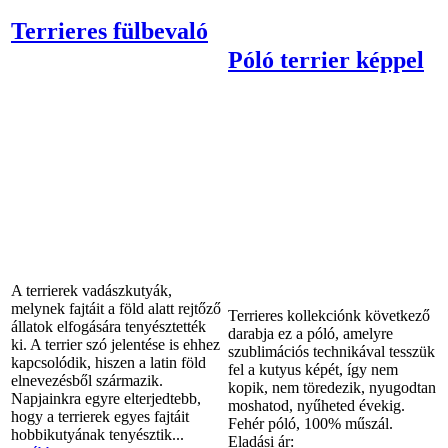
Terrieres fülbevaló
Póló terrier képpel
A terrierek vadászkutyák,
melynek fajtáit a föld alatt rejtőző
Terrieres kollekciónk következő
állatok elfogására tenyésztették
darabja ez a póló, amelyre
ki. A terrier szó jelentése is ehhez
szublimációs technikával tesszük
kapcsolódik, hiszen a latin föld
fel a kutyus képét, így nem
elnevezésből származik.
kopik, nem töredezik, nyugodtan
Napjainkra egyre elterjedtebb,
moshatod, nyűheted évekig.
hogy a terrierek egyes fajtáit
Fehér póló, 100% műszál.
hobbikutyának tenyésztik...
Eladási ár: