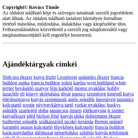
Copyright© Kovács Tünde
Az oldalon található képi és szöveges tartalmak szerzői jogvédelem
alatt állnak. Az oldalon található tartalom bármilyen formában
történő másolása, módosítása, átalakítása vagy kiegészítése tilos.
Felhasználásukhoz közvetlenül a szerzői jog tulajdonosától vagy
meghatalmazottjától kell engedélyt beszerezni.
Ajándéktárgyak címkéi
Shih-tzu ékszer
kutya frizbi
Leonbergi
spánieles ékszer
francia
bulldog sapka
francia bulldog
zokni
karóra
west highland white
terrier
bevásárló szatyor
fém karkötő
mopsz nyaklánc
hobby
lazacbőr
eb
könyv
skótjuhász
divat
papucs
szemüveg
kistestű kutya
édesburgonya
kutyás szemmaszk
autós ajándék
laposüveg
tappancs
kulcstartó
westie
névjegykártya tartó
yorkie nyaklánc
huskys
ajándék
szamojéd
shiba
tapancsos
ünnep
jótékonyság
ír szetter
kutyaékszer
pléd
bichon frisé
kutyás táska
dobermann ékszer
bullterrier ajándék
szálkásszőrű tacskó
kerámia
Breton spániel
karantén
agaras kulcstartó
fényképes kulcstartó
francia bulldog
karácsonyfadísz
üléshuzat
németjuhász
színhús
kutyás telefontok