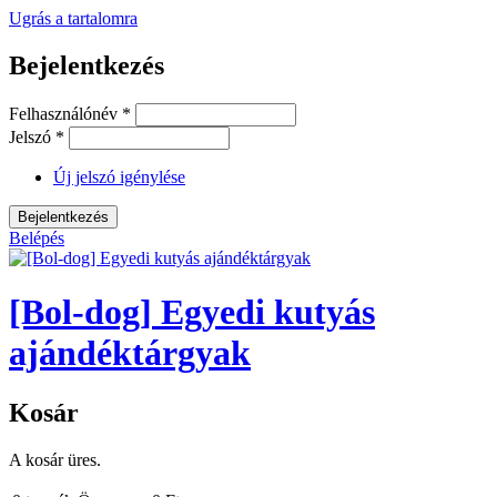
Ugrás a tartalomra
Bejelentkezés
Felhasználónév
*
Jelszó
*
Új jelszó igénylése
Belépés
[Bol-dog] Egyedi kutyás
ajándéktárgyak
Kosár
A kosár üres.