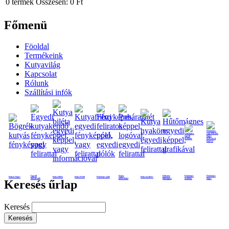
0
termék
Összesen:
0 Ft
Főmenü
Föoldal
Termékeink
Kutyavilág
Kapcsolat
Rólunk
Szállítási infók
Egyedi
Képes
Feliratos
Fényképes
Fényképes
Kutyás bögre
Kutya biléta
Kutya frizbi
Fényképes póló
Kutya nyakörv
kutyakendő
poháralátét
hűtmágnes
nyaklánc
bögre
Keresés űrlap
Keresés