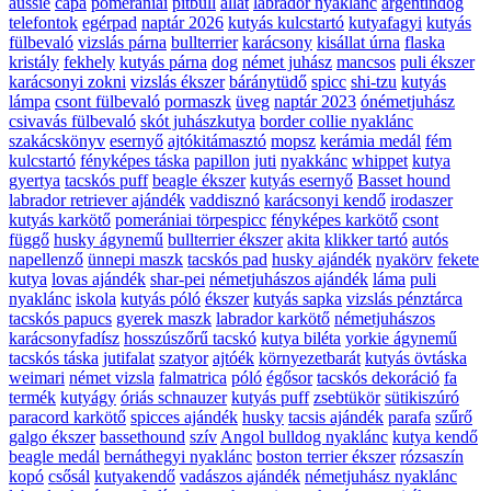
aussie
cápa
pomerániai
pitbull
állat
labrador nyaklánc
argentindog
telefontok
egérpad
naptár 2026
kutyás kulcstartó
kutyafagyi
kutyás
fülbevaló
vizslás párna
bullterrier
karácsony
kisállat úrna
flaska
kristály
fekhely
kutyás párna
dog
német juhász
mancsos
puli ékszer
karácsonyi zokni
vizslás ékszer
báránytüdő
spicc
shi-tzu
kutyás
lámpa
csont fülbevaló
pormaszk
üveg
naptár 2023
ónémetjuhász
csivavás fülbevaló
skót juhászkutya
border collie nyaklánc
szakácskönyv
esernyő
ajtókitámasztó
mopsz
kerámia medál
fém
kulcstartó
fényképes táska
papillon
juti
nyakkánc
whippet
kutya
gyertya
tacskós puff
beagle ékszer
kutyás esernyő
Basset hound
labrador retriever ajándék
vaddisznó
karácsonyi kendő
irodaszer
kutyás karkötő
pomerániai törpespicc
fényképes karkötő
csont
függő
husky ágynemű
bullterrier ékszer
akita
klikker tartó
autós
napellenző
ünnepi maszk
tacskós pad
husky ajándék
nyakörv
fekete
kutya
lovas ajándék
shar-pei
németjuhászos ajándék
láma
puli
nyaklánc
iskola
kutyás póló
ékszer
kutyás sapka
vizslás pénztárca
tacskós papucs
gyerek maszk
labrador karkötő
németjuhászos
karácsonyfadísz
hosszúszőrű tacskó
kutya biléta
yorkie ágynemű
tacskós táska
jutifalat
szatyor
ajtóék
környezetbarát
kutyás övtáska
weimari
német vizsla
falmatrica
póló
égősor
tacskós dekoráció
fa
termék
kutyágy
óriás schnauzer
kutyás puff
zsebtükör
sütikiszúró
paracord karkötő
spicces ajándék
husky
tacsis ajándék
parafa
szűrő
galgo ékszer
bassethound
szív
Angol bulldog nyaklánc
kutya kendő
beagle medál
bernáthegyi nyaklánc
boston terrier ékszer
rózsaszín
kopó
csősál
kutyakendő
vadászos ajándék
németjuhász nyaklánc