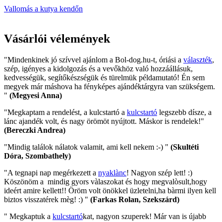
Vallomás a kutya kendőn
Vásárlói vélemények
"Mindenkinek jó szívvel ajánlom a Bol-dog.hu-t, óriási a
választék
,
szép, igényes a kidolgozás és a vevőkhöz való hozzáállásuk,
kedvességük, segítőkészségük és türelmük példamutató! Én sem
megyek már máshova ha fényképes ajándéktárgyra van szükségem.
"
(Megyesi Anna)
"Megkaptam a rendelést, a kulcstartó a
kulcstartó
legszebb dísze, a
lánc ajandék volt, és nagy örömöt nyújtott. Máskor is rendelek!"
(Bereczki Andrea)
"Mindig találok nálatok valamit, ami kell nekem :-) "
(Skultéti
Dóra, Szombathely)
"A tegnapi nap megérkezett a
nyaklànc
! Nagyon szép lett! :)
Köszönöm a mindig gyors vàlaszokat és hogy megvalòsult,hogy
ideért amire kellett!! Öröm volt önökkel üzletelni,ha bàrmi ilyen kell
biztos visszatérek mèg! :) "
(Farkas Rolan, Szekszárd)
" Megkaptuk a
kulcstartó
kat, nagyon szuperek! Már van is újabb