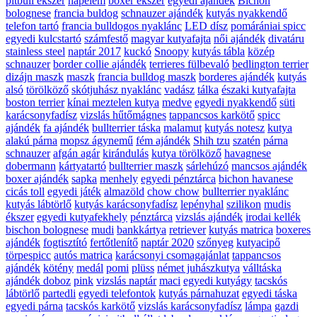
pitbull ékszer
napelem
boxer ékszer
egyedi ajándék
Bichon
bolognese
francia buldog
schnauzer ajándék
kutyás nyakkendő
telefon tartó
francia bulldogos nyaklánc
LED dísz
pomárániai spicc
egyedi kulcstartó
számfestő
magyar kutyafajta
női ajándék
divatáru
stainless steel
naptár 2017
kuckó
Snoopy
kutyás tábla
közép
schnauzer
border collie ajándék
terrieres fülbevaló
bedlington terrier
dizájn maszk
maszk
francia bulldog maszk
borderes ajándék
kutyás
alsó
törölköző
skótjuhász nyaklánc
vadász
tálka
északi kutyafajta
boston terrier
kínai meztelen kutya
medve
egyedi nyakkendő
süti
karácsonyfadísz
vizslás hűtőmágnes
tappancsos karkötő
spicc
ajándék
fa ajándék
bullterrier táska
malamut
kutyás notesz
kutya
alakú párna
mopsz ágynemű
fém ajándék
Shih tzu
szatén
párna
schnauzer
afgán agár
kirándulás
kutya törölköző
havagnese
dobermann
kártyatartó
bullterrier maszk
sárlehúzó
mancsos ajándék
boxer ajándék
sapka
menhely
egyedi pénztárca
bichon havanese
cicás toll
egyedi játék
almazöld
chow chow
bullterrier nyaklánc
kutyás lábtörlő
kutyás karácsonyfadísz
lepényhal
szilikon
mudis
ékszer
egyedi kutyafekhely
pénztárca
vizslás ajándék
irodai kellék
bischon bolognese
mudi
bankkártya
retriever
kutyás matrica
boxeres
ajándék
fogtisztító
fertőtlenítő
naptár 2020
szőnyeg
kutyacipő
törpespicc
autós matrica
karácsonyi csomagajánlat
tappancsos
ajándék
kötény
medál
pomi
plüss
német juhászkutya
válltáska
ajándék doboz
pink
vizslás naptár
maci
egyedi kutyágy
tacskós
lábtörlő
partedli
egyedi telefontok
kutyás párnahuzat
egyedi táska
egyedi párna
tacskós karkötő
vizslás karácsonyfadísz
lámpa
gazdi