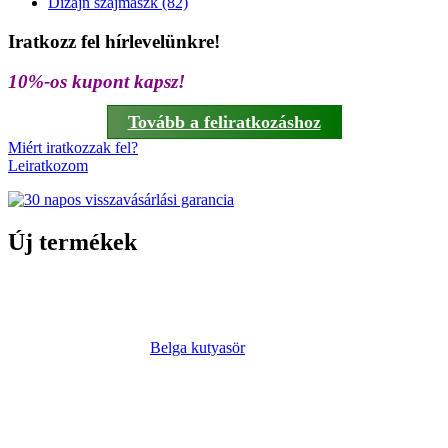
Dizájn szájmaszk (82)
Iratkozz fel hírlevelünkre!
10%-os kupont kapsz!
Tovább a feliratkozáshoz
Miért iratkozzak fel?
Leiratkozom
Új termékek
Belga kutyasör