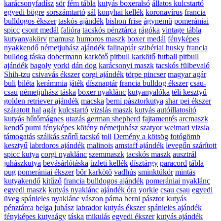
karácsonyfadísz
sör
fém tábla
kutyás boxeralsó
állatos kulcstartó
egyedi bögre
sorszámtartó
sál
konyhai kellék
koronavírus
francia
bulldogos ékszer
taskós ajándék
bishon frise
ágynemű
pomerániai
spicc
csont medál
falióra
tacskós pénztárca
rágóka
vintage tábla
kutyanyakörv
mamusz
humoros maszk
boxer medál
fényképes
nyakkendő
németjuhász ajándék
falinaptár
szibériai husky
francia
bulldog táska
dobermann karkötő
pitbull karkötő
futball
pitbull
ajándék
bagoly
yorki
dán dog
karácsonyi maszk
tacskós fülbevaló
Shih-tzu
csivavás ékszer
corgi ajándék
törpe pincser
magyar agár
buli
biléta
kerámmia
játék
dísznaptár
francia bulldog ékszer
csau-
csau
németjuhász táska
boxer nyaklánc
kutyanyalóka
téli kesztyű
golden retriever ajándék
macska
berni pásztorkutya
shar pei ékszer
száratott hal
agár
kulcstartó
vizslás maszk
kutyás autóillatosító
kutyás hűtőmágnes
utazás
german shepherd
fajtamentés
arcmaszk
kendő
pumi
fényképes kötény
németjuhász szatyor
weimari vizsla
támogatás
szálkás szőrű tacskó
toll
Demény a kötsög
fotógömb
kesztyű
labrdoros ajándék
malinois
amstaff ajándék
levegőn szárított
spicc kutya
corgi nyaklánc
szemmaszk
tacskós maszk
ausztrál
juhászkutya
bevásárlótáska
üzleti kellék
dísztárgy
paracord
tábla
pug
pomerániai ékszer
bőr karkötő
vadhús
sminktükör
mintás
kutyakendő
kitűző
francia bulldogos ajándék
pomerániai nyaklánc
egyedi maszk
kutyás nyaklánc
ajándék óra
yorkie
csau csau
egyedi
üveg
spánieles nyaklánc
vászon párna
berni pásztor
kutyás
pénztárca
belga juhász
labrador
kutyás ékszer
spánieles ajándék
fényképes kutyaágy
táska
mikulás
egyedi ékszer
kutyás ajándék