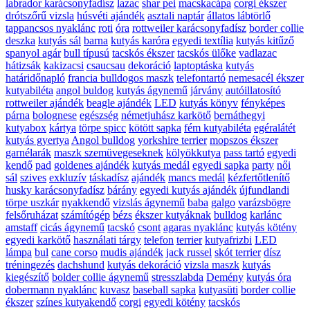
labrador karácsonyfadísz
lazac
shar pei
macskacápa
corgi ékszer
drótszőrű vizsla
húsvéti ajándék
asztali naptár
állatos lábtörlő
tappancsos nyaklánc
roti
óra
rottweiler karácsonyfadísz
border collie
deszka
kutyás sál
barna
kutyás karóra
egyedi textília
kutyás kitűző
spanyol agár
bull típusú
tacskós ékszer
tacskós ülőke
vadlazac
hátizsák
kakizacsi
csaucsau
dekoráció
laptoptáska
kutyás
határidőnapló
francia bulldogos maszk
telefontartó
nemesacél ékszer
kutyabiléta
angol buldog
kutyás ágynemű
járvány
autóillatosító
rottweiler ajándék
beagle ajándék
LED
kutyás könyv
fényképes
párna
bolognese
egészség
németjuhász karkötő
bernáthegyi
kutyabox
kártya
törpe spicc
kötött sapka
fém kutyabiléta
egéralátét
kutyás gyertya
Angol bulldog
yorkshire terrier
mopszos ékszer
garnélarák
maszk szemüvegeseknek
kölyökkutya
pass tartó
egyedi
kendő
pad
goldenes ajándék
kutyás medál
egyedi sapka
party
női
sál
szives
exkluzív
táskadísz
ajándék
mancs medál
kézfertőtlenítő
husky karácsonyfadísz
bárány
egyedi kutyás ajándék
újfundlandi
törpe uszkár
nyakkendő
vizslás ágynemű
baba
galgo
varázsbögre
felsőruházat
számítógép
bézs
ékszer kutyáknak
bulldog
karlánc
amstaff
cicás ágynemű
tacskó
csont
agaras nyaklánc
kutyás kötény
egyedi karkötő
használati tárgy
telefon
terrier
kutyafrizbi
LED
lámpa
bul
cane corso
mudis ajándék
jack russel
skót terrier
dísz
tréningezés
dachshund
kutyás dekoráció
vizsla maszk
kutyás
kiegészítő
bolder collie ágynemű
stresszlabda
Demény
kutyás óra
dobermann nyaklánc
kuvasz
baseball sapka
kutyasüti
border collie
ékszer
színes kutyakendő
corgi
egyedi kötény
tacskós