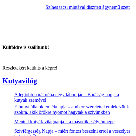
Színes tacsi mintával díszített ágynemű szett
Külföldre is szállítunk!
Részletekért kattints a képre!
Kutyavilág
A legjobb barát néha négy lábon jár – Barátság napja a
kutyák szemével
Elhunyt állatok emléknapja – amikor szeretettel emlékezünk
azokra, akik örökre nyomot hagytak a szívünkben
Mentett kutyák világnapja – a második esély ünnepe
Szívférgesség Napja – miért fontos beszélni erről a veszélyes