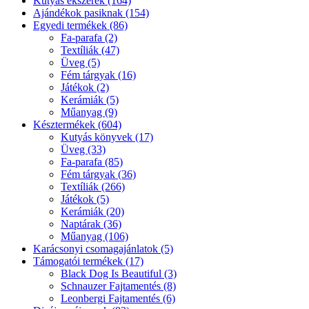
Kutyás ékszerek (164)
Ajándékok pasiknak (154)
Egyedi termékek (86)
Fa-parafa (2)
Textíliák (47)
Üveg (5)
Fém tárgyak (16)
Játékok (2)
Kerámiák (5)
Műanyag (9)
Késztermékek (604)
Kutyás könyvek (17)
Üveg (33)
Fa-parafa (85)
Fém tárgyak (36)
Textíliák (266)
Játékok (5)
Kerámiák (20)
Naptárak (36)
Műanyag (106)
Karácsonyi csomagajánlatok (5)
Támogatói termékek (17)
Black Dog Is Beautiful (3)
Schnauzer Fajtamentés (8)
Leonbergi Fajtamentés (6)