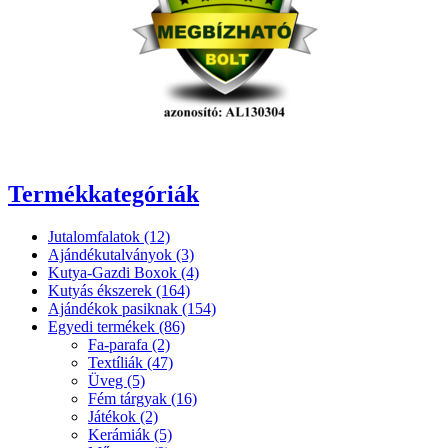
Termékkategóriák
Jutalomfalatok (12)
Ajándékutalványok (3)
Kutya-Gazdi Boxok (4)
Kutyás ékszerek (164)
Ajándékok pasiknak (154)
Egyedi termékek (86)
Fa-parafa (2)
Textíliák (47)
Üveg (5)
Fém tárgyak (16)
Játékok (2)
Kerámiák (5)