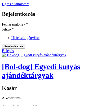
Ugrás a tartalomra
Bejelentkezés
Felhasználónév
*
Jelszó
*
Új jelszó igénylése
Belépés
[Bol-dog] Egyedi kutyás
ajándéktárgyak
Kosár
A kosár üres.