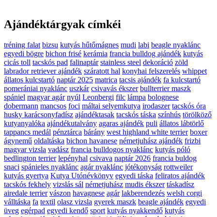
Ajándéktárgyak címkéi
tréning falat
bizsu
kutyás hűtőmágnes
mudi
labi
beagle nyaklánc
egyedi bögre
bichon frisé
kerámia
francia bulldog ajándék
kutyás
cicás toll
tacskós pad
falinaptár
stainless steel
dekoráció
zöld
labrador retriever ajándék
száratott hal
konyhai felszerelés
whippet
állatos kulcstartó
naptár 2025
matrica
tacsis ajándék
fa kulcstartó
pomerániai nyaklánc
uszkár
csivavás ékszer
bullterrier maszk
spániel
magyar agár
nyúl
Leonbergi
filc
lámpa
bolognese
dobermann
mancsos
foci
máltai selyemkutya
irodaszer
tacskós óra
husky karácsonyfadísz
ajándéktasak
tacskós táska
színhús
törölköző
kutyanyalóka
ajándékutalvány
agaras ajándék
puli
állatos lábtörlő
tappancs medál
pénztárca
bárány
west highland white terrier
boxer
ágynemű
oldaltáska
bichon havanese
németjuhász ajándék
frizbi
magyar vizsla
vadász
francia bulldogos nyaklánc
kutyás póló
bedlington terrier
lepényhal
csivava
naptár 2026
francia buldog
snaci
spánieles nyaklánc
agár nyaklánc
jótékonyság
rottweiler
kutyás gyertya
Kutya Utónévkönyv
egyedi táska
feliratos ajándék
tacskós fekhely
vizslás sál
németjuhász
mudis ékszer
táskadísz
airedale terrier
vászon
havagnese
agár
lakberendezés
welsh corgi
válltáska
fa
textil
olasz vizsla
gyerek maszk
beagle ajándék
egyedi
üveg
egérpad
egyedi kendő
sport
kutyás nyakkendő
kutyás