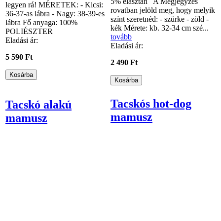
5% elasztán A Megjegyzés
legyen rá! MÉRETEK: - Kicsi:
rovatban jelöld meg, hogy melyik
36-37-as lábra - Nagy: 38-39-es
színt szeretnéd: - szürke - zöld -
lábra Fő anyaga: 100%
kék Mérete: kb. 32-34 cm szé...
POLIÉSZTER
tovább
Eladási ár:
Eladási ár:
5 590 Ft
2 490 Ft
Tacskós hot-dog
Tacskó alakú
mamusz
mamusz