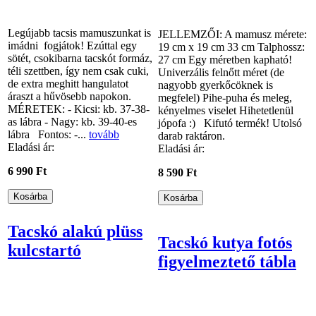
Legújabb tacsis mamuszunkat is
JELLEMZŐI: A mamusz mérete:
imádni fogjátok! Ezúttal egy
19 cm x 19 cm 33 cm Talphossz:
sötét, csokibarna tacskót formáz,
27 cm Egy méretben kapható!
téli szettben, így nem csak cuki,
Univerzális felnőtt méret (de
de extra meghitt hangulatot
nagyobb gyerkőcöknek is
áraszt a hűvösebb napokon.
megfelel) Pihe-puha és meleg,
MÉRETEK: - Kicsi: kb. 37-38-
kényelmes viselet Hihetetlenül
as lábra - Nagy: kb. 39-40-es
jópofa :) Kifutó termék! Utolsó
lábra Fontos: -...
tovább
darab raktáron.
Eladási ár:
Eladási ár:
6 990 Ft
8 590 Ft
Tacskó alakú plüss
Tacskó kutya fotós
kulcstartó
figyelmeztető tábla