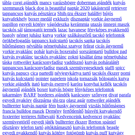
tábla
corgi ajándék
mancs
varázsbögre
doberman ajándék
kutyás
szemmaszk
black dog is beautiful
naptár 2020
lakástextil
retriever
tappancsos
kutyás pénztárca
Shih-tzu ékszer
halálfej
bújós
kutyafekhely
boxer medál
exkluzív
dísznaptár
yorkie ágynemű
papillon
egyedi kötény
vágódeszka
kerámmia
utazás
ünnepi maszk
tacskós sál
támogatói termék
lazac
havanese
fényképes nyakkendő
bagoly
német juhász
kutya
yorkie
szálkásszőrű tacskó
telefontok
örökbefogadás
tappancs kulcstartó
tacskós sapka
tacskós
hűtőmágnes
névtábla
németjuhász szatyor
felirat
cicás ágynemű
yorkie nyaklánc
pohár
kutyás boxeralsó
sorszámtartó
bulldog pad
kutyás nyaklánc
tacskós nyaklánc
zokni
kisállat úrna
németjuhász
táska
rottweiler karácsonyfadísz
vaddisznó
kutyás poháralátét
tappancsos karácsonyfadísz
maszk szemüvegeseknek
staffi
spicc
kutyás papucs
cica
partedli
névjegykártya tartó
tacskós ékszer
pomi
kutyás kulcstartó
pointer
napelem
iskola
tornazsák
bólogatós kutya
yorkie ajándék
itató
kutyás esernyő
karóra
konyhai kellék
tacskós
ágynemű
ajándék
boxer
kutyás bögre
fényképes telefontok
takarmány
BARF
borderes ajándék
karácsony
szőnyeg
divat
parafa
egyedi nyakörv
díszpárna
shi-tzu
olasz agár
rottweiler ajándék
bullterrier
kutyás naptár
fém
husky ágynemű
vizslás hűtőmágnes
francia bulldog maszk
Demény
fertőtlenítő
húsvéti kutyakendő
foxterrier
terrieres fülbevaló
Kedvenceink kedvencei
nyaklánc
szemüvegtörlő
egyedi játék
bullterrier ékszer
Breton spániel
dísztárgy
telefon tartó
ajtókitámasztó
kutyás telefontok
beagle
egyedi nyakkendő
kutyás kötény
fotógömb
kutyás puff
kutyágy