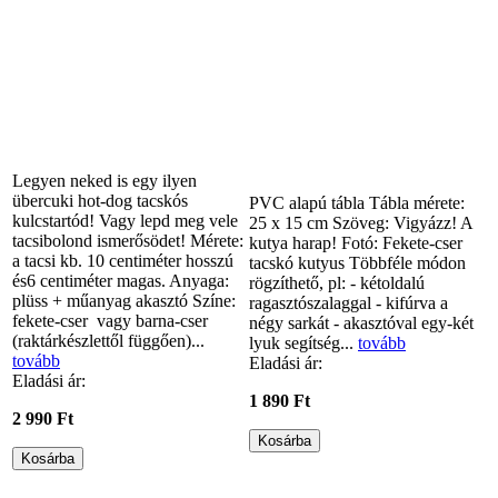
Legyen neked is egy ilyen
übercuki hot-dog tacskós
PVC alapú tábla Tábla mérete:
kulcstartód! Vagy lepd meg vele
25 x 15 cm Szöveg: Vigyázz! A
tacsibolond ismerősödet! Mérete:
kutya harap! Fotó: Fekete-cser
a tacsi kb. 10 centiméter hosszú
tacskó kutyus Többféle módon
és6 centiméter magas. Anyaga:
rögzíthető, pl: - kétoldalú
plüss + műanyag akasztó Színe:
ragasztószalaggal - kifúrva a
fekete-cser vagy barna-cser
négy sarkát - akasztóval egy-két
(raktárkészlettől függően)...
lyuk segítség...
tovább
tovább
Eladási ár:
Eladási ár:
1 890 Ft
2 990 Ft