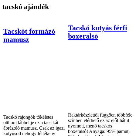
tacskó ajándék
Tacskó kutyás férfi
Tacskót formázó
boxeralsó
mamusz
Raktárkészlettől függően többféle
Tacskó rajongók tökéletes
színben elérhető ez az elől-hátul
otthoni lábbelije ez a tacsikát
nyomott, menő tacskós
ábrázoló mamusz. Csak az igazi
boxeralsó! Anyaga: 95% pamut,
kutyusod nehogy féltékeny