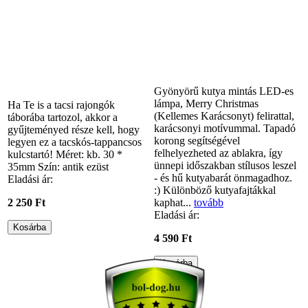
Gyönyörű kutya mintás LED-es
lámpa, Merry Christmas
Ha Te is a tacsi rajongók
(Kellemes Karácsonyt) felirattal,
táborába tartozol, akkor a
karácsonyi motívummal. Tapadó
gyűjteményed része kell, hogy
korong segítségével
legyen ez a tacskós-tappancsos
felhelyezheted az ablakra, így
kulcstartó! Méret: kb. 30 *
ünnepi időszakban stílusos leszel
35mm Szín: antik ezüst
- és hű kutyabarát önmagadhoz.
Eladási ár:
:) Különböző kutyafajtákkal
2 250 Ft
kaphat...
tovább
Eladási ár:
4 590 Ft