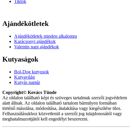
Tiktok
Ajándékötletek
Ajándékötletek minden alkalomra
Karácsonyi ajándékok
Valentin napi ajándékok
Kutyaságok
Bol-Dog kutyusok
Kutyavilág
Kutyás naptár
Copyright© Kovács Tünde
Az oldalon található képi és szöveges tartalmak szerzői jogvédelem
alatt állnak. Az oldalon található tartalom bármilyen formában
történő másolása, módosítása, átalakítása vagy kiegészítése tilos.
Felhasználásukhoz közvetlenül a szerzői jog tulajdonosától vagy
meghatalmazottjától kell engedélyt beszerezni.