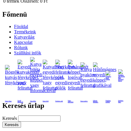
0
termék
Összesen:
0 Ft
Főmenü
Föoldal
Termékeink
Kutyavilág
Kapcsolat
Rólunk
Szállítási infók
Egyedi
Képes
Feliratos
Fényképes
Fényképes
Kutyás bögre
Kutya biléta
Kutya frizbi
Fényképes póló
Kutya nyakörv
kutyakendő
poháralátét
hűtmágnes
nyaklánc
bögre
Keresés űrlap
Keresés