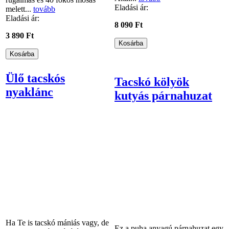
Eladási ár:
melett...
tovább
Eladási ár:
8 090 Ft
3 890 Ft
Ülő tacskós
Tacskó kölyök
nyaklánc
kutyás párnahuzat
Ha Te is tacskó mániás vagy, de
Ez a puha anyagú párnahuzat egy