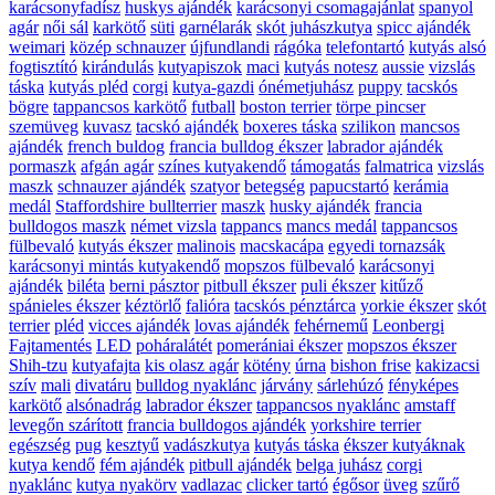
karácsonyfadísz
huskys ajándék
karácsonyi csomagajánlat
spanyol
agár
női sál
karkötő
süti
garnélarák
skót juhászkutya
spicc ajándék
weimari
közép schnauzer
újfundlandi
rágóka
telefontartó
kutyás alsó
fogtisztító
kirándulás
kutyapiszok
maci
kutyás notesz
aussie
vizslás
táska
kutyás pléd
corgi
kutya-gazdi
ónémetjuhász
puppy
tacskós
bögre
tappancsos karkötő
futball
boston terrier
törpe pincser
szemüveg
kuvasz
tacskó ajándék
boxeres táska
szilikon
mancsos
ajándék
french buldog
francia bulldog ékszer
labrador ajándék
pormaszk
afgán agár
színes kutyakendő
támogatás
falmatrica
vizslás
maszk
schnauzer ajándék
szatyor
betegség
papucstartó
kerámia
medál
Staffordshire bullterrier
maszk
husky ajándék
francia
bulldogos maszk
német vizsla
tappancs
mancs medál
tappancsos
fülbevaló
kutyás ékszer
malinois
macskacápa
egyedi tornazsák
karácsonyi mintás kutyakendő
mopszos fülbevaló
karácsonyi
ajándék
biléta
berni pásztor
pitbull ékszer
puli ékszer
kitűző
spánieles ékszer
kéztörlő
falióra
tacskós pénztárca
yorkie ékszer
skót
terrier
pléd
vicces ajándék
lovas ajándék
fehérnemű
Leonbergi
Fajtamentés
LED
poháralátét
pomerániai ékszer
mopszos ékszer
Shih-tzu
kutyafajta
kis olasz agár
kötény
úrna
bishon frise
kakizacsi
szív
mali
divatáru
bulldog nyaklánc
járvány
sárlehúzó
fényképes
karkötő
alsónadrág
labrador ékszer
tappancsos nyaklánc
amstaff
levegőn szárított
francia bulldogos ajándék
yorkshire terrier
egészség
pug
kesztyű
vadászkutya
kutyás táska
ékszer kutyáknak
kutya kendő
fém ajándék
pitbull ajándék
belga juhász
corgi
nyaklánc
kutya nyakörv
vadlazac
clicker tartó
égősor
üveg
szűrő