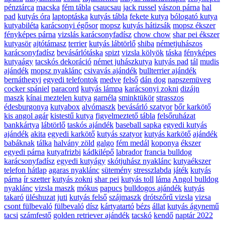
pénztárca
macska
fém tábla
csaucsau
jack russel
vászon párna
hal
pad
kutyás óra
laptoptáska
kutyás tábla
fekete kutya
bólogató kutya
kutyabiléta
karácsonyi égősor
mopsz
kutyás hátizsák
mopsz ékszer
fényképes párna
vizslás karácsonyfadísz
chow chow
shar pei ékszer
kutyasör
ajtótámasz
terrier
kutyás lábtörlő
shiba
németjuhászos
karácsonyfadísz
bevásárlótáska
spizt
vizsla kölyök
táska
fényképes
kutyaágy
tacskós dekoráció
német juhászkutya
kutyás pad
tál
mudis
ajándék
mopsz nyaklánc
csivavás ajándék
bullterrier ajándék
bernáthegyi
egyedi telefontok
medve
felső
dán dog
napszemüveg
cocker spániel
paracord
kutyás lámpa
karácsonyi zokni
dizájn
maszk
kínai meztelen kutya
garnéla
sminktükör
strasszos
édesburgonya
kutyabox
alvómaszk
bevásárló szatyor
bőr karkötő
kis angol agár
kistestű kutya
figyelmeztető tábla
felsőruházat
bankkártya
lábtörlő
taskós ajándék
baseball sapka
egyedi kutyás
ajándék
akita
egyedi karkötő
kutyás szatyor
kutyás karkötő
ajándék
babáknak
tálka
halvány zöld
galgo
fém medál
koponya
ékszer
egyedi párna
kutyafrizbi
kádkilépő
labrador
francia bulldog
karácsonyfadísz
egyedi kutyágy
skótjuhász nyaklánc
kutyaékszer
telefon hátlap
agaras nyaklánc
sütemény
stresszlabda
játék
kutyás
párna
ír szetter
kutyás zokni
shar pei
kutyás toll
láma
Angol bulldog
nyaklánc
vizsla maszk
mókus
papucs
bulldogos ajándék
kutyás
takaró
üléshuzat
juti
kutyás felső
szájmaszk
drótszőrű vizsla
vizsa
csont fülbevaló
fülbevaló
dísz
kártyatartó
bézs
állat
kutyás ágynemű
tacsi
számfestő
golden retriever ajándék
tacskó
kendő
naptár 2022