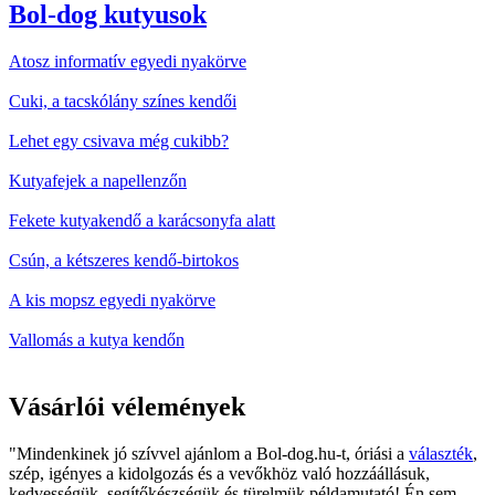
Bol-dog kutyusok
Atosz informatív egyedi nyakörve
Cuki, a tacskólány színes kendői
Lehet egy csivava még cukibb?
Kutyafejek a napellenzőn
Fekete kutyakendő a karácsonyfa alatt
Csún, a kétszeres kendő-birtokos
A kis mopsz egyedi nyakörve
Vallomás a kutya kendőn
Vásárlói vélemények
"Mindenkinek jó szívvel ajánlom a Bol-dog.hu-t, óriási a
választék
,
szép, igényes a kidolgozás és a vevőkhöz való hozzáállásuk,
kedvességük, segítőkészségük és türelmük példamutató! Én sem