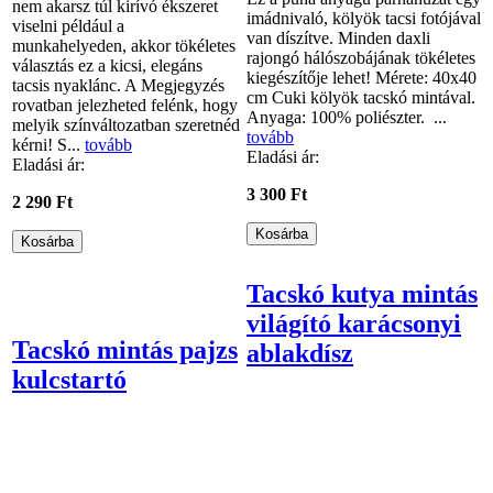
nem akarsz túl kirívó ékszeret
imádnivaló, kölyök tacsi fotójával
viselni például a
van díszítve. Minden daxli
munkahelyeden, akkor tökéletes
rajongó hálószobájának tökéletes
választás ez a kicsi, elegáns
kiegészítője lehet! Mérete: 40x40
tacsis nyaklánc. A Megjegyzés
cm Cuki kölyök tacskó mintával.
rovatban jelezheted felénk, hogy
Anyaga: 100% poliészter. ...
melyik színváltozatban szeretnéd
tovább
kérni! S...
tovább
Eladási ár:
Eladási ár:
3 300 Ft
2 290 Ft
Tacskó kutya mintás
világító karácsonyi
Tacskó mintás pajzs
ablakdísz
kulcstartó