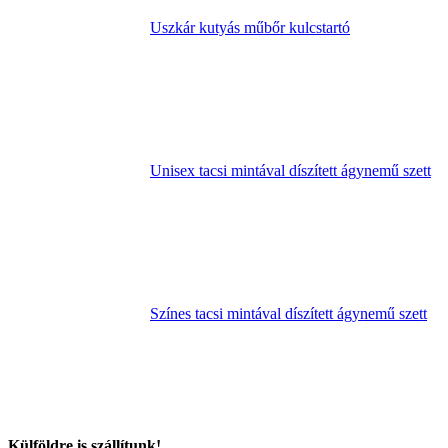
Uszkár kutyás műbőr kulcstartó
Unisex tacsi mintával díszített ágynemű szett
Színes tacsi mintával díszített ágynemű szett
Külföldre is szállítunk!