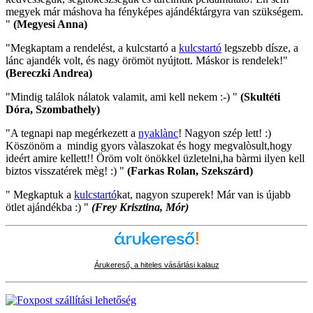
megyek már máshova ha fényképes ajándéktárgyra van szükségem.
"
(Megyesi Anna)
"Megkaptam a rendelést, a kulcstartó a
kulcstartó
legszebb dísze, a
lánc ajandék volt, és nagy örömöt nyújtott. Máskor is rendelek!"
(Bereczki Andrea)
"Mindig találok nálatok valamit, ami kell nekem :-) "
(Skultéti
Dóra, Szombathely)
"A tegnapi nap megérkezett a
nyaklànc
! Nagyon szép lett! :)
Köszönöm a mindig gyors vàlaszokat és hogy megvalòsult,hogy
ideért amire kellett!! Öröm volt önökkel üzletelni,ha bàrmi ilyen kell
biztos visszatérek mèg! :) "
(Farkas Rolan, Szekszárd)
" Megkaptuk a
kulcstartó
kat, nagyon szuperek! Már van is újabb
ötlet ajándékba :) "
(Frey Krisztina, Mór)
Árukereső, a hiteles vásárlási kalauz