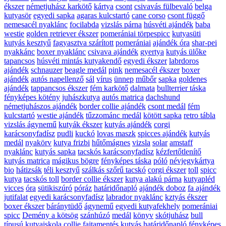
ékszer
németjuhász karkötő
kártya
csont
csivavás fülbevaló
belga
kutyasör
egyedi sapka
agaras kulcstartó
cane corso
csont függő
nemesacél nyaklánc
focilabda
vizslás párna
húsvéti ajándék
baba
westie
golden retriever ékszer
pomerániai törpespicc
kutyasüti
kutyás kesztyű
fagyasztva szárított
pomerániai
ajándék óra
shar-pei
nyakkánc
boxer nyaklánc
csivava ajándék
gyertya
kutyás ülőke
tapancsos
húsvéti mintás kutyakendő
egyedi ékszer
labrdoros
ajándék
schnauzer
beagle medál
pink
nemesacél ékszer
boxer
ajándék
autós napellenző
sál
vírus
ünnep
műbőr
sapka
goldenes
ajándék
tappancsos ékszer
fém karkötő
dalmata
bullterrier táska
fényképes kötény
juhászkutya
autós matrica
dachshund
németjuhászos ajándék
border collie ajándék
csont medál
fém
kulcstartó
westie ajándék
tűzzománc medál
kötött sapka
retro tábla
vizslás ágynemű
kutyák ékszer
kutyás ajándék
corgi
karácsonyfadísz
pudli
kuckó
lovas maszk
spicces ajándék
kutyás
medál
nyakörv
kutya frizbi
hűtőmágnes
vizsla
solar
amstaff
nyaklánc
kutyás sapka
tacskós karácsonyfadísz
kézfertőtlenítő
kutyás matrica
mágikus bögre
fényképes táska
póló
névjegykártya
bio
hátizsák
téli kesztyű
szálkás szőrű tacskó
corgi ékszer
toll
spicc
kutya
tacskós toll
border collie ékszer
kutya alakú párna
kutyapléd
vicces
óra
sütikiszúró
póráz
határidőnapló
ajándék doboz
fa ajándék
jutifalat
egyedi karácsonyfadísz
labrador nyaklánc
kztyás ékszer
boxer ékszer
báránytüdő
ágynemű
egyedi kutyafekhely
pomerániai
spicc
Demény a kötsög
szánhúzó
medál
könyv
skótjuhász
bull
típusú
kutyaiskola
collie
fajtamentés
kutyás határidőnapló
fényképes