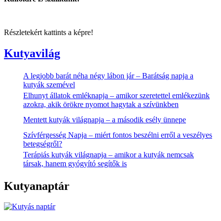
Részletekért kattints a képre!
Kutyavilág
A legjobb barát néha négy lábon jár – Barátság napja a
kutyák szemével
Elhunyt állatok emléknapja – amikor szeretettel emlékezünk
azokra, akik örökre nyomot hagytak a szívünkben
Mentett kutyák világnapja – a második esély ünnepe
Szívférgesség Napja – miért fontos beszélni erről a veszélyes
betegségről?
Terápiás kutyák világnapja – amikor a kutyák nemcsak
társak, hanem gyógyító segítők is
Kutyanaptár