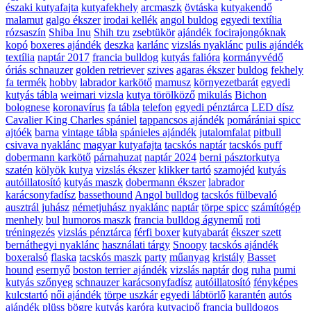
északi kutyafajta
kutyafekhely
arcmaszk
övtáska
kutyakendő
malamut
galgo ékszer
irodai kellék
angol buldog
egyedi textília
rózsaszín
Shiba Inu
Shih tzu
zsebtükör
ajándék focirajongóknak
kopó
boxeres ajándék
deszka
karlánc
vizslás nyaklánc
pulis ajándék
textília
naptár 2017
francia bulldog
kutyás falióra
kormányvédő
óriás schnauzer
golden retriever
szives
agaras ékszer
buldog
fekhely
fa termék
hobby
labrador karkötő
mamusz
környezetbarát
egyedi
kutyás tábla
weimari vizsla
kutya törölköző
mikulás
Bichon
bolognese
koronavírus
fa tábla
telefon
egyedi pénztárca
LED dísz
Cavalier King Charles spániel
tappancsos ajándék
pomárániai spicc
ajtóék
barna
vintage tábla
spánieles ajándék
jutalomfalat
pitbull
csivava nyaklánc
magyar kutyafajta
tacskós naptár
tacskós puff
dobermann karkötő
párnahuzat
naptár 2024
berni pásztorkutya
szatén
kölyök kutya
vizslás ékszer
klikker tartó
szamojéd
kutyás
autóillatosító
kutyás maszk
dobermann ékszer
labrador
karácsonyfadísz
bassethound
Angol bulldog
tacskós fülbevaló
ausztrál juhász
németjuhász nyaklánc
naptár
törpe spicc
számítógép
menhely
bul
humoros maszk
francia bulldog ágynemű
roti
tréningezés
vizslás pénztárca
férfi boxer
kutyabarát
ékszer szett
bernáthegyi nyaklánc
használati tárgy
Snoopy
tacskós ajándék
boxeralsó
flaska
tacskós maszk
party
műanyag
kristály
Basset
hound
esernyő
boston terrier ajándék
vizslás naptár
dog
ruha
pumi
kutyás szőnyeg
schnauzer karácsonyfadísz
autóillatosító
fényképes
kulcstartó
női ajándék
törpe uszkár
egyedi lábtörlő
karantén
autós
ajándék
plüss
bögre
kutyás karóra
kutyacipő
francia bulldogos