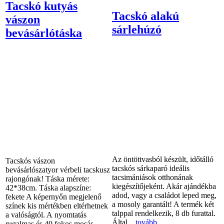
Tacskó kutyás
Tacskó alakú
vászon
sárlehúzó
bevásárlótáska
Az öntöttvasból készült, időtálló
Tacskós vászon
tacskós sárkaparó ideális
bevásárlószatyor vérbeli tacskusz
tacsimániások otthonának
rajongónak! Táska mérete:
kiegészítőjeként. Akár ajándékba
42*38cm. Táska alapszíne:
adod, vagy a családot leped meg,
fekete A képernyőn megjelenő
a mosoly garantált! A termék két
színek kis mértékben eltérhetnek
talppal rendelkezik, 8 db furattal.
a valóságtól. A nyomtatás
Által...
tovább
rugalmas és 40 fokos mosás