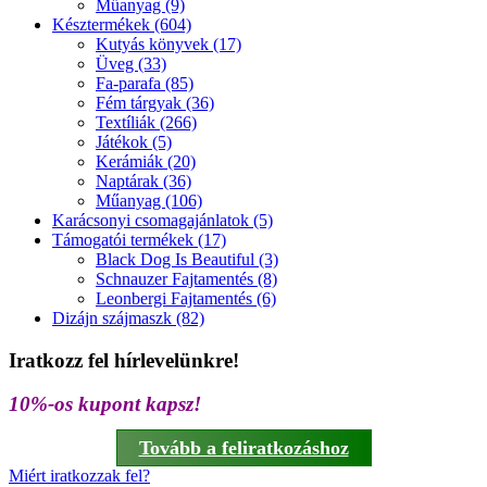
Műanyag (9)
Késztermékek (604)
Kutyás könyvek (17)
Üveg (33)
Fa-parafa (85)
Fém tárgyak (36)
Textíliák (266)
Játékok (5)
Kerámiák (20)
Naptárak (36)
Műanyag (106)
Karácsonyi csomagajánlatok (5)
Támogatói termékek (17)
Black Dog Is Beautiful (3)
Schnauzer Fajtamentés (8)
Leonbergi Fajtamentés (6)
Dizájn szájmaszk (82)
Iratkozz fel hírlevelünkre!
10%-os kupont kapsz!
Tovább a feliratkozáshoz
Miért iratkozzak fel?