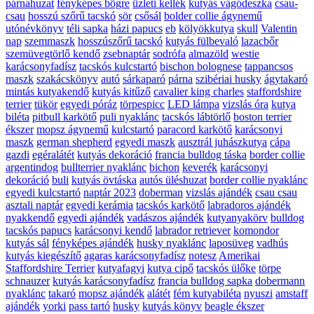
párnahuzat
fényképes bögre
üzleti kellék
kutyás vágódeszka
csau-
csau
hosszú szőrű tacskó
sör
csősál
bolder collie ágynemű
utónévkönyv
téli sapka
házi papucs
eb
kölyökkutya
skull
Valentin
nap
szemmaszk
hosszúszőrű tacskó
kutyás fülbevaló
lazacbőr
szemüvegtörlő kendő
zsebnaptár
sodrófa
almazöld
westie
karácsonyfadísz
tacskós kulcstartó
bischon bolognese
tappancsos
maszk
szakácskönyv
autó
sárkaparó
párna
szibériai husky
ágytakaró
mintás kutyakendő
kutyás kitűző
cavalier king charles
staffordshire
terrier
tükör
egyedi póráz
törpespicc
LED lámpa
vizslás óra
kutya
biléta
pitbull karkötő
puli nyaklánc
tacskós lábtörlő
boston terrier
ékszer
mopsz ágynemű
kulcstartó
paracord karkötő
karácsonyi
maszk
german shepherd
egyedi maszk
ausztrál juhászkutya
cápa
gazdi
egéralátét
kutyás dekoráció
francia bulldog táska
border collie
argentindog
bullterrier nyaklánc
bichon
keverék
karácsonyi
dekoráció
buli
kutyás övtáska
autós üléshuzat
border collie nyaklánc
egyedi kulcstartó
naptár 2023
doberman
vizslás ajándék
csau csau
asztali naptár
egyedi kerámia
tacskós karkötő
labradoros ajándék
nyakkendő
egyedi ajándék
vadászos ajándék
kutyanyakörv
bulldog
tacskós papucs
karácsonyi kendő
labrador retriever
komondor
kutyás sál
fényképes ajándék
husky nyaklánc
laposüveg
vadhús
kutyás kiegészítő
agaras karácsonyfadísz
notesz
Amerikai
Staffordshire Terrier
kutyafagyi
kutya cipő
tacskós ülőke
törpe
schnauzer
kutyás karácsonyfadísz
francia bulldog sapka
dobermann
nyaklánc
takaró
mopsz ajándék
alátét
fém kutyabiléta
nyuszi
amstaff
ajándék
yorki
pass tartó
husky
kutyás könyv
beagle ékszer