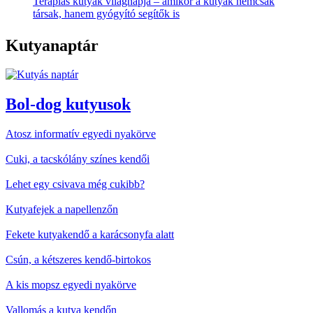
Terápiás kutyák világnapja – amikor a kutyák nemcsak
társak, hanem gyógyító segítők is
Kutyanaptár
Bol-dog kutyusok
Atosz informatív egyedi nyakörve
Cuki, a tacskólány színes kendői
Lehet egy csivava még cukibb?
Kutyafejek a napellenzőn
Fekete kutyakendő a karácsonyfa alatt
Csún, a kétszeres kendő-birtokos
A kis mopsz egyedi nyakörve
Vallomás a kutya kendőn