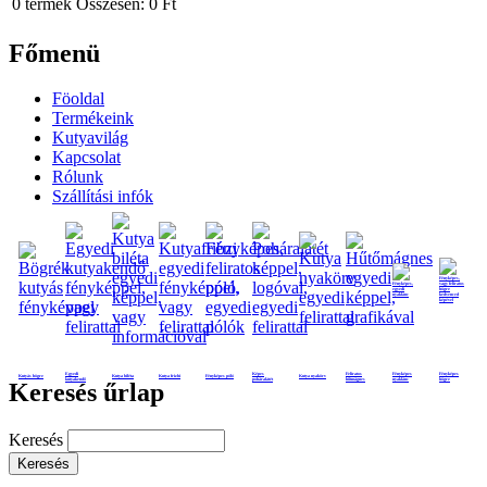
0
termék
Összesen:
0 Ft
Főmenü
Föoldal
Termékeink
Kutyavilág
Kapcsolat
Rólunk
Szállítási infók
Egyedi
Képes
Feliratos
Fényképes
Fényképes
Kutyás bögre
Kutya biléta
Kutya frizbi
Fényképes póló
Kutya nyakörv
kutyakendő
poháralátét
hűtmágnes
nyaklánc
bögre
Keresés űrlap
Keresés