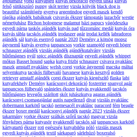
ajtótámasz
yorki
kutyapléd
kutyás dekoráció
egyedi táska
kutyás
felső
sütikiszúró
puppy
skót terrier
vizsla kölyök
black dog is
beautiful
számítógép
gyertya
argentindog
egyedi maszk
kendő
rágóka
ajándék babáknak
csivavás ékszer
támogatás
lazacbőr
westie
németjuhász
Bichon bolognese
malamut
házi papucs
vágódeszka
egyedi párna
taskós ajándék
kutyás pad
tűzzománc medál
kutyás óra
kutyás tábla
tacskós ajándék
irodaszer
agár
irodai kellék
labradoros
ajándék
sál
kutyás esernyő
naptár 2020
Demény a kötsög
mopsz
ágynemű
kutyás gyertya
tappancsos
yorkie
szamojéd
egyedi bögre
schnauzer ajándék
vizslás ajándék
ajándékutalvány
vizslás
hűtőmágnes
nyúl
spicc ajándék
dísznaptár
egyedi ajándék
whippet
mókus
Basset hound
sapka
kutya frizbi
schnauzer
csivava nyaklánc
maszk
amstaff nyaklánc
welsh corgi
yorkie ágynemű
macska
máltai
selyemkutya
tacskós fülbevaló
havanese
kutyás kesztyű
golden
retriever
amstaff ajándék
corgi ékszer
kutyás kiegészítő
flaska
labi
kutyafekhely
Demény
karácsonyi dekoráció
foxterrier
spanyol agár
tappancsos fülbevaló
spánieles ékszer
kutyás nyakkendő
tacskós
hűtőmágnes
levegőn szárított
skót juhászkutya
agaras ajándék
karácsonyi csomagajánlat
autós napellenző
divat
vizslás nyaklánc
dobermann karkötő
tacskó
nemesacél nyaklánc
paracord
fém
beagle
ékszer
boxer medál
karácsonyi ajándék
naptár 2023
vizslás ékszer
takarmány
yorkie ékszer
szálkás szőrű tacskó
magyar vizsla
fényképes párna
kutyasör
nyakkendő
tacskós sál
tappancsos karkötő
kártyatartó
ékszer
roti
egészség
kutyabiléta
póló
vizslás maszk
egyedi kutyás ajándék
textil
sárkaparó
sárlehúzó
boxeralsó