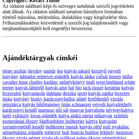
Copyright© Kovács Tünde
Az oldalon található képi és szöveges tartalmak szerzői jogvédelem
alatt állnak. Az oldalon található tartalom bármilyen formában
történő másolása, módosítása, átalakítása vagy kiegészítése tilos.
Felhasználásukhoz közvetlenül a szerzői jog tulajdonosától vagy
meghatalmazottjától kell engedélyt beszerezni.
Ajándéktárgyak címkéi
törpe uszkár
járvány
naptár
óra
kutyás takaró
kesztyű
egyedi
kutyágy
labrador retriever ajándék
kutyás táska
csősál
ünnep
shiba
cavalier king charles
karlánc
utónévkönyv
mali
west highland white
terrier
kutyás lábtörlő
kutyás alsó
hal
bio
jack russel
kerámia
kutyás
boxeralsó
kutyaiskola
dalmata
deszka
sport
kutyás sapka
boxeres
táska
kutyágy
husky karácsonyfadísz
alátét
fertőtlenítő
vizslás
pénztárca
kutyás hűtőmágnes
óriás schnauzer
egyedi kutyafekhely
karácsonyi kendő
mamusz
női sál
magyar kutyafajta
névjegykártya
tartó
exkluzív
lovas ajándék
kutya alakú párna
műanyag
színhús
pomerániai ékszer
Staffordshire bullterrier
kártya
kutyasüti
szemüvegtörlő kendő
bullterrier maszk
kutyás pléd
puli nyaklánc
németjuhász ajándék
retriever
buli
francia buldog
fekhely
mopszos
ékszer
vizsla
német vizsla
eb
szilikon
galgo ékszer
németjuhász