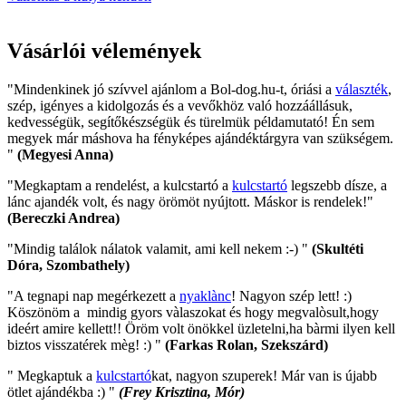
Vásárlói vélemények
"Mindenkinek jó szívvel ajánlom a Bol-dog.hu-t, óriási a
választék
,
szép, igényes a kidolgozás és a vevőkhöz való hozzáállásuk,
kedvességük, segítőkészségük és türelmük példamutató! Én sem
megyek már máshova ha fényképes ajándéktárgyra van szükségem.
"
(Megyesi Anna)
"Megkaptam a rendelést, a kulcstartó a
kulcstartó
legszebb dísze, a
lánc ajandék volt, és nagy örömöt nyújtott. Máskor is rendelek!"
(Bereczki Andrea)
"Mindig találok nálatok valamit, ami kell nekem :-) "
(Skultéti
Dóra, Szombathely)
"A tegnapi nap megérkezett a
nyaklànc
! Nagyon szép lett! :)
Köszönöm a mindig gyors vàlaszokat és hogy megvalòsult,hogy
ideért amire kellett!! Öröm volt önökkel üzletelni,ha bàrmi ilyen kell
biztos visszatérek mèg! :) "
(Farkas Rolan, Szekszárd)
" Megkaptuk a
kulcstartó
kat, nagyon szuperek! Már van is újabb
ötlet ajándékba :) "
(Frey Krisztina, Mór)