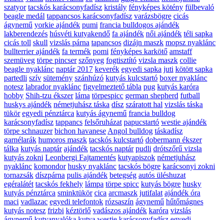
szatyor
tacskós karácsonyfadísz
kristály
fényképes kötény
fülbevaló
beagle medál
tappancsos karácsonyfadísz
varázsbögre
cicás
ágynemű
yorkie ajándék
pumi
francia bulldogos ajándék
lakberendezés
húsvéti kutyakendő
fa ajándék
női ajándék
téli sapka
cicás toll
skull
vizslás párna
tapancsos
dizájn maszk
mopsz nyaklánc
bullterrier ajándék
fa termék
pomi
fényképes karkötő
amstaff
szemüveg
törpe pincser
szőnyeg
fogtisztító
vizsla maszk
collie
beagle nyaklánc
naptár 2017
keverék
egyedi sapka
juti
kötött sapka
partedli
szív
sütemény
szánhúzó
kutyás kulcstartó
boxer nyaklánc
notesz
labrador nyaklánc
figyelmeztető tábla
pug
kutyás karóra
hobby
Shih-tzu ékszer
láma
törpespicc
german shepherd
futball
huskys ajándék
németjuhász táska
dísz
száratott hal
vizslás táska
tükör
egyedi pénztárca
kutyás ágynemű
francia bulldog
karácsonyfadísz
tappancs
felsőruházat
papucstartó
westie ajándék
törpe schnauzer
bichon havanese
Angol bulldog
táskadísz
garnélarák
humoros maszk
tacskós kulcstartó
dobermann ékszer
tálka
kutyás naptár
ajándék
tacskós naptár
pudli
drótszőrű vizsla
kutyás zokni
Leonbergi Fajtamentés
kutyapiszok
németjuhász
nyaklánc
komondor
husky nyaklánc
tacskós bögre
karácsonyi zokni
tornazsák
díszpárna
pulis ajándék
betegség
autós üléshuzat
egéralátét
tacskós fekhely
lámpa
törpe spicc
kutyás bögre
husky
kutyás pénztárca
sminktükör
cica
arcmaszk
jutifalat
ajándék óra
maci
vadlazac
egyedi telefontok
rózsaszín
ágynemű
hűtőmágnes
kutyás notesz
frizbi
kéztörlő
vadászos ajándék
karóra
vizslás
ágynemű
kutyanyalóka
kutya
westie karácsonyfadísz
egyedi