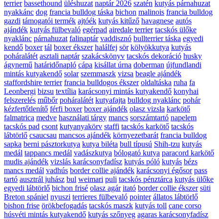
terrier
bassethound
üléshuzat
naptár 2026
szatén
kutyás párnahuzat
nyakkánc
dog
francia bulldog táska
bichon
malinois
francia bulldog
gazdi
támogatói termék
ajtóék
kutyás kitűző
havagnese
autós
ajándék
kutyás fülbevaló
egérpad
airedale terrier
tacskós ülőke
nyaklánc
párnahuzat
falinaptár
vaddisznó
bullterrier táska
egyedi
kendő
boxer
tál
boxer ékszer
halálfej
sör
kölyökkutya
kutyás
poháralátét
asztali naptár
szakácskönyv
tacskós dekoráció
husky
ágynemű
határidőnapló
cápa
kisállat úrna
doberman
újfundlandi
mintás kutyakendő
solar
szemmaszk
vizsa
beagle ajándék
staffordshire terrier
francia bulldogos ékszer
oldaltáska
ruha
fa
Leonbergi
bizsu
textília
karácsonyi mintás kutyakendő
konyhai
felszerelés
műbőr
poháralátét
kutyafajta
bulldog nyaklánc
pohár
kézfertőtlenítő
férfi boxer
boxer ajándék
olasz vizsla
karkötő
falmatrica
medve
használati tárgy
mancs
sorszámtartó
napelem
tacskós pad
csont
kutyanyakörv
staffi
tacskós karkötő
tacskós
lábtörlő
csaucsau
mancsos ajándék
környezetbarát
francia bulldog
sapka
berni pásztorkutya
kutya biléta
bull típusú
Shih-tzu
kutyás
medál
tappancs medál
vadászkutya
bólogató kutya
paracord karkötő
mudis ajándék
vizslás karácsonyfadísz
kutyás póló
kutyás
bézs
mancs medál
vadhús
border collie ajándék
karácsonyi égősor
pass
tartó
ausztrál juhász
bul
weimari
puli
tacskós pénztárca
kutyás ülőke
egyedi lábtörlő
bichon frisé
olasz agár
itató
border collie ékszer
süti
Breton spániel
nyuszi
terrieres fülbevaló
pointer
állatos lábtörlő
bishon frise
örökbefogadás
tacskós maszk
kutyás toll
cane corso
húsvéti mintás kutyakendő
kutyás szőnyeg
agaras karácsonyfadísz