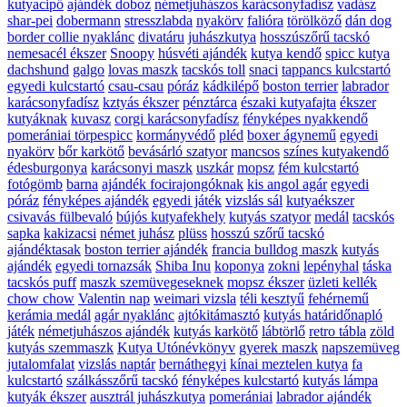
kutyacipő
ajándék doboz
németjuhászos karácsonyfadísz
vadász
shar-pei
dobermann
stresszlabda
nyakörv
falióra
törölköző
dán dog
border collie nyaklánc
divatáru
juhászkutya
hosszúszőrű tacskó
nemesacél ékszer
Snoopy
húsvéti ajándék
kutya kendő
spicc kutya
dachshund
galgo
lovas maszk
tacskós toll
snaci
tappancs kulcstartó
egyedi kulcstartó
csau-csau
póráz
kádkilépő
boston terrier
labrador
karácsonyfadísz
kztyás ékszer
pénztárca
északi kutyafajta
ékszer
kutyáknak
kuvasz
corgi karácsonyfadísz
fényképes nyakkendő
pomerániai törpespicc
kormányvédő
pléd
boxer ágynemű
egyedi
nyakörv
bőr karkötő
bevásárló szatyor
mancsos
színes kutyakendő
édesburgonya
karácsonyi maszk
uszkár
mopsz
fém kulcstartó
fotógömb
barna
ajándék focirajongóknak
kis angol agár
egyedi
póráz
fényképes ajándék
egyedi játék
vizslás sál
kutyaékszer
csivavás fülbevaló
bújós kutyafekhely
kutyás szatyor
medál
tacskós
sapka
kakizacsi
német juhász
plüss
hosszú szőrű tacskó
ajándéktasak
boston terrier ajándék
francia bulldog maszk
kutyás
ajándék
egyedi tornazsák
Shiba Inu
koponya
zokni
lepényhal
táska
tacskós puff
maszk szemüvegeseknek
mopsz ékszer
üzleti kellék
chow chow
Valentin nap
weimari vizsla
téli kesztyű
fehérnemű
kerámia medál
agár nyaklánc
ajtókitámasztó
kutyás határidőnapló
játék
németjuhászos ajándék
kutyás karkötő
lábtörlő
retro tábla
zöld
kutyás szemmaszk
Kutya Utónévkönyv
gyerek maszk
napszemüveg
jutalomfalat
vizslás naptár
bernáthegyi
kínai meztelen kutya
fa
kulcstartó
szálkásszőrű tacskó
fényképes kulcstartó
kutyás lámpa
kutyák ékszer
ausztrál juhászkutya
pomerániai
labrador ajándék