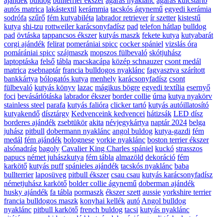
ajándék
buldog
bullterrier ékszer
agaras nyaklánc
agaras kulcstartó
autós matrica
lakástextil
kerámmia
tacskós ágynemű
egyedi kerámia
sodrófa
szűrő
fém kutyabiléta
labrador retriever
ír szetter
kistestű
kutya
shi-tzu
rottweiler karácsonyfadísz
pad
telefon hátlap
bulldog
pad
övtáska
tappancsos ékszer
kutyás maszk
fekete kutya
kutyabarát
corgi ajándék
felirat
pomerániai spicc
cocker spániel
vizslás óra
pomárániai spicc
szájmaszk
mopszos fülbevaló
skótjuhász
laptoptáska
felső
tábla
macskacápa
közép schnauzer
csont medál
matrica
zsebnaptár
francia bulldogos nyaklánc
fagyasztva szárított
bankkártya
bólogatós kutya
menhely
karácsonyfadísz
csont
fülbevaló
kutyás könyv
lazac
mágikus bögre
egyedi textília
esernyő
foci
bevásárlótáska
labrador ékszer
border collie
úrna
kutya nyakörv
stainless steel
parafa
kutyás falióra
clicker tartó
kutyás autóillatosító
kutyakendő
dísztárgy
Kedvenceink kedvencei
hátizsák
LED dísz
borderes ajándék
zsebtükör
akita
névjegykártya
naptár 2024
belga
juhász
pitbull
dobermann nyaklánc
angol buldog
kutya-gazdi
fém
medál
fém ajándék
bolognese
yorkie nyaklánc
boston terrier ékszer
alsónadrág
bagoly
Cavalier King Charles spániel
kuckó
strasszos
papucs
német juhászkutya
fém tábla
almazöld
dekoráció
fém
karkötő
kutyás puff
spánieles ajándék
tacskós nyaklánc
baba
bullterrier
laposüveg
pitbull ékszer
csau csau
kutyás karácsonyfadísz
németjuhász karkötő
bolder collie ágynemű
doberman ajándék
husky ajándék
fa tábla
pormaszk
ékszer szett
aussie
yorkshire terrier
francia bulldogos maszk
konyhai kellék
autó
Angol bulldog
nyaklánc
pitbull karkötő
french buldog
tacsi
kutyás nyaklánc