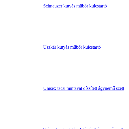
Schnauzer kutyás műbőr kulcstartó
Uszkár kutyás műbőr kulcstartó
Unisex tacsi mintával díszített ágynemű szett