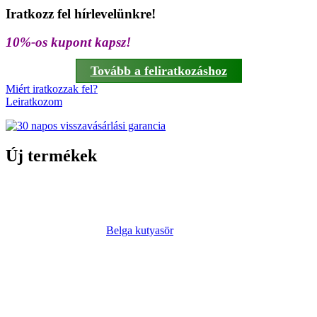
Iratkozz fel hírlevelünkre!
10%-os kupont kapsz!
Tovább a feliratkozáshoz
Miért iratkozzak fel?
Leiratkozom
Új termékek
Belga kutyasör