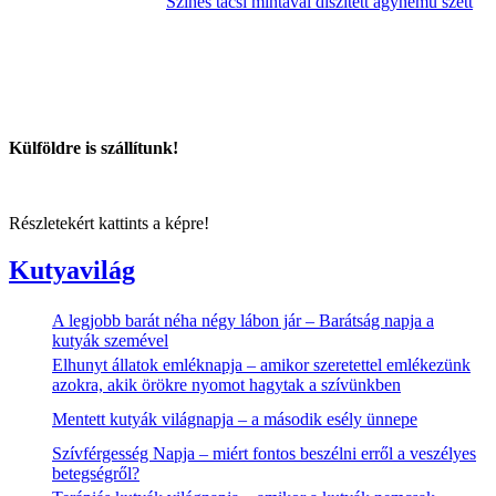
Színes tacsi mintával díszített ágynemű szett
Külföldre is szállítunk!
Részletekért kattints a képre!
Kutyavilág
A legjobb barát néha négy lábon jár – Barátság napja a
kutyák szemével
Elhunyt állatok emléknapja – amikor szeretettel emlékezünk
azokra, akik örökre nyomot hagytak a szívünkben
Mentett kutyák világnapja – a második esély ünnepe
Szívférgesség Napja – miért fontos beszélni erről a veszélyes
betegségről?