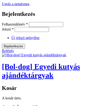
Ugrás a tartalomra
Bejelentkezés
Felhasználónév
*
Jelszó
*
Új jelszó igénylése
Belépés
[Bol-dog] Egyedi kutyás
ajándéktárgyak
Kosár
A kosár üres.