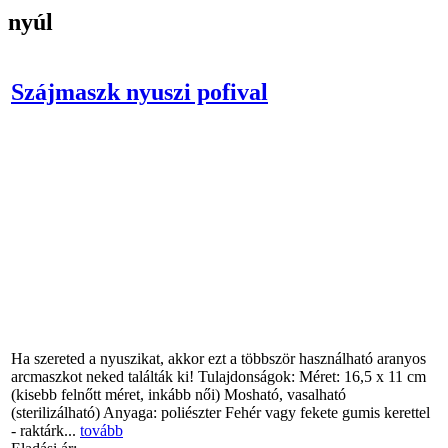
nyúl
Szájmaszk nyuszi pofival
Ha szereted a nyuszikat, akkor ezt a többször használható aranyos
arcmaszkot neked találták ki! Tulajdonságok: Méret: 16,5 x 11 cm
(kisebb felnőtt méret, inkább női) Mosható, vasalható
(sterilizálható) Anyaga: poliészter Fehér vagy fekete gumis kerettel
- raktárk...
tovább