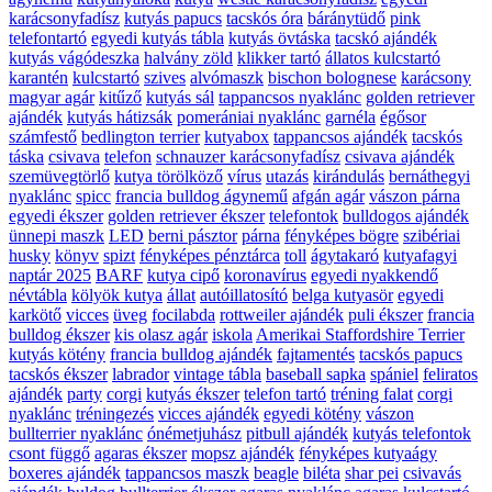
karácsonyfadísz
kutyás papucs
tacskós óra
báránytüdő
pink
telefontartó
egyedi kutyás tábla
kutyás övtáska
tacskó ajándék
kutyás vágódeszka
halvány zöld
klikker tartó
állatos kulcstartó
karantén
kulcstartó
szives
alvómaszk
bischon bolognese
karácsony
magyar agár
kitűző
kutyás sál
tappancsos nyaklánc
golden retriever
ajándék
kutyás hátizsák
pomerániai nyaklánc
garnéla
égősor
számfestő
bedlington terrier
kutyabox
tappancsos ajándék
tacskós
táska
csivava
telefon
schnauzer karácsonyfadísz
csivava ajándék
szemüvegtörlő
kutya törölköző
vírus
utazás
kirándulás
bernáthegyi
nyaklánc
spicc
francia bulldog ágynemű
afgán agár
vászon párna
egyedi ékszer
golden retriever ékszer
telefontok
bulldogos ajándék
ünnepi maszk
LED
berni pásztor
párna
fényképes bögre
szibériai
husky
könyv
spizt
fényképes pénztárca
toll
ágytakaró
kutyafagyi
naptár 2025
BARF
kutya cipő
koronavírus
egyedi nyakkendő
névtábla
kölyök kutya
állat
autóillatosító
belga kutyasör
egyedi
karkötő
vicces
üveg
focilabda
rottweiler ajándék
puli ékszer
francia
bulldog ékszer
kis olasz agár
iskola
Amerikai Staffordshire Terrier
kutyás kötény
francia bulldog ajándék
fajtamentés
tacskós papucs
tacskós ékszer
labrador
vintage tábla
baseball sapka
spániel
feliratos
ajándék
party
corgi
kutyás ékszer
telefon tartó
tréning falat
corgi
nyaklánc
tréningezés
vicces ajándék
egyedi kötény
vászon
bullterrier nyaklánc
ónémetjuhász
pitbull ajándék
kutyás telefontok
csont függő
agaras ékszer
mopsz ajándék
fényképes kutyaágy
boxeres ajándék
tappancsos maszk
beagle
biléta
shar pei
csivavás