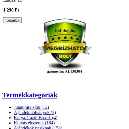
Eladási ár:
1 290 Ft
Termékkategóriák
Jutalomfalatok (12)
Ajándékutalványok (3)
Kutya-Gazdi Boxok (4)
Kutyás ékszerek (164)
Ajándékok pasiknak (154)