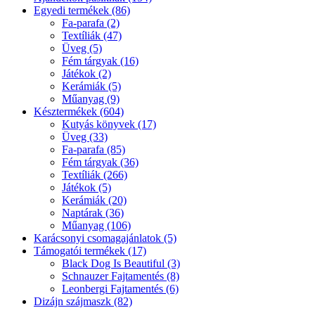
Egyedi termékek (86)
Fa-parafa (2)
Textíliák (47)
Üveg (5)
Fém tárgyak (16)
Játékok (2)
Kerámiák (5)
Műanyag (9)
Késztermékek (604)
Kutyás könyvek (17)
Üveg (33)
Fa-parafa (85)
Fém tárgyak (36)
Textíliák (266)
Játékok (5)
Kerámiák (20)
Naptárak (36)
Műanyag (106)
Karácsonyi csomagajánlatok (5)
Támogatói termékek (17)
Black Dog Is Beautiful (3)
Schnauzer Fajtamentés (8)
Leonbergi Fajtamentés (6)
Dizájn szájmaszk (82)