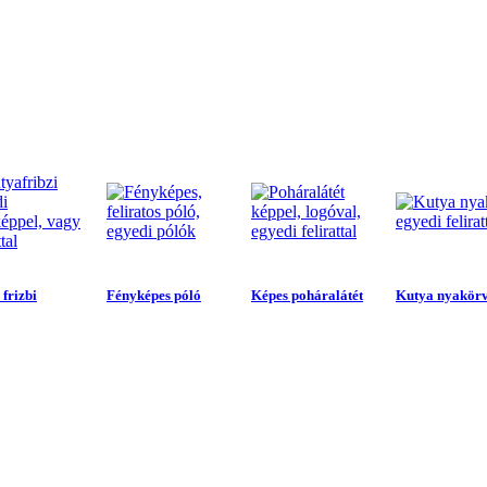
frizbi
Fényképes póló
Képes poháralátét
Kutya nyakör