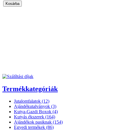
Termékkategóriák
Jutalomfalatok (12)
Ajándékutalványok (3)
Kutya-Gazdi Boxok (4)
Kutyás ékszerek (164)
Ajándékok pasiknak (154)
Egyedi termékek (86)