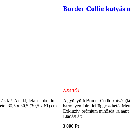
Border Collie kutyás n
AKCIÓ!
ták ki! A cuki, fekete labrador
A gyönyörű Border Collie kutyás (köl
rete: 30,5 x 30,5 (30,5 x 61) cm
bármilyen falra felfüggeszthető. Mé
Exkluzív, prémium minőség. A napt.
Eladási ár:
3 090 Ft