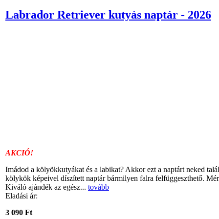
Labrador Retriever kutyás naptár - 2026
AKCIÓ!
Imádod a kölyökkutyákat és a labikat? Akkor ezt a naptárt neked talál
kölykök képeivel díszített naptár bármilyen falra felfüggeszthető. Mé
Kiváló ajándék az egész...
tovább
Eladási ár:
3 090 Ft