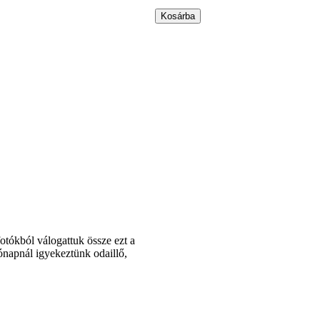
tókból válogattuk össze ezt a
ónapnál igyekeztünk odaillő,