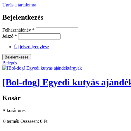
Ugrás a tartalomra
Bejelentkezés
Felhasználónév
*
Jelszó
*
Új jelszó igénylése
Belépés
[Bol-dog] Egyedi kutyás ajándé
Kosár
A kosár üres.
0
termék
Összesen:
0 Ft