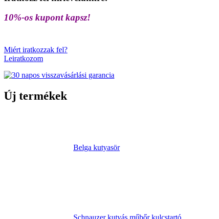
10%-os kupont kapsz!
Miért iratkozzak fel?
Leiratkozom
Új termékek
Belga kutyasör
Schnauzer kutyás műbőr kulcstartó