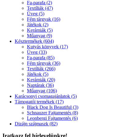
Fa-parafa (2)
Textíliák (47)
Üveg (5)
Fém tárgyak (16)
Játékok (2)
Kerámiák (5)
Műanyag (9)
Késztermékek (604)
Kutyás könyvek (17)
Üveg (33)
Fa-parafa (85)
Fém tárgyak (36)
Textíliák (266)
Játékok (5)
Kerámiák (20)
Naptárak (36)
Műanyag (106)
Karácsonyi csomagajánlatok (5)
Támogatói termékek (17)
Black Dog Is Beautiful (3)
Schnauzer Fajtamentés (8)
Leonbergi Fajtamentés (6)
Dizájn szájmaszk (82)
Iratkozz fel hírlevelünkre!