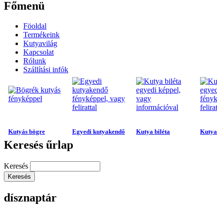
Főmenü
Föoldal
Termékeink
Kutyavilág
Kapcsolat
Rólunk
Szállítási infók
Kutyás bögre
Egyedi kutyakendő
Kutya biléta
Kutya 
Keresés űrlap
Keresés
dísznaptár