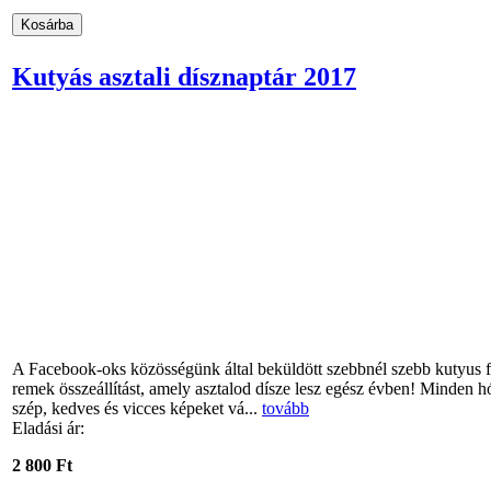
Kutyás asztali dísznaptár 2017
A Facebook-oks közösségünk által beküldött szebbnél szebb kutyus fo
remek összeállítást, amely asztalod dísze lesz egész évben! Minden h
szép, kedves és vicces képeket vá...
tovább
Eladási ár:
2 800 Ft