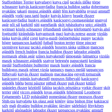
Staffordshire Terrier
kutyafagyi
kutya cipő
tacskós ülőke
törpe
schnauzer
kutyás karácsonyfadísz
francia bulldog sapka
dobermann
nyaklánc
takaró
mopsz ajándék
alátét
fém kutyabiléta
nyuszi
amstaff
ajándék
yorki
pass tartó
husky
kutyás könyv
beagle ékszer
karácsonyfadísz
huskys ajándék
karácsonyi csomagajánlat
spanyol
agár
női sál
karkötő
süti
garnélarák
skót juhászkutya
spicc ajándék
weimari
közép schnauzer
újfundlandi
rágóka
telefontartó
kutyás alsó
fogtisztító
kirándulás
kutyapiszok
maci
kutyás notesz
aussie
vizslás
táska
kutyás pléd
corgi
kutya-gazdi
ónémetjuhász
puppy
tacskós
bögre
tappancsos karkötő
futball
boston terrier
törpe pincser
szemüveg
kuvasz
tacskó ajándék
boxeres táska
szilikon
mancsos
ajándék
french buldog
francia bulldog ékszer
labrador ajándék
pormaszk
afgán agár
színes kutyakendő
támogatás
falmatrica
vizslás
maszk
schnauzer ajándék
szatyor
betegség
papucstartó
kerámia
medál
Staffordshire bullterrier
maszk
husky ajándék
francia
bulldogos maszk
német vizsla
tappancs
mancs medál
tappancsos
fülbevaló
kutyás ékszer
malinois
macskacápa
egyedi tornazsák
karácsonyi mintás kutyakendő
mopszos fülbevaló
karácsonyi
ajándék
biléta
berni pásztor
pitbull ékszer
puli ékszer
kitűző
spánieles ékszer
kéztörlő
falióra
tacskós pénztárca
yorkie ékszer
skót
terrier
pléd
vicces ajándék
lovas ajándék
fehérnemű
Leonbergi
Fajtamentés
LED
poháralátét
pomerániai ékszer
mopszos ékszer
Shih-tzu
kutyafajta
kis olasz agár
kötény
úrna
bishon frise
kakizacsi
szív
mali
divatáru
bulldog nyaklánc
járvány
sárlehúzó
fényképes
karkötő
alsónadrág
labrador ékszer
tappancsos nyaklánc
amstaff