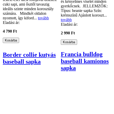
és kényelmes viselet minden
cuki sapi, ami ősztől tavaszig
gyerkőcnek. JELLEMZŐK:
ideális szinte minden korosztály
Típus: beanie sapka Szín:
számára. Mindkét oldalon
krémszínű Ajánlott koroszt...
nyomott, így kiford...
tovább
tovább
Eladási ár:
Eladási ár:
4 790 Ft
2 990 Ft
Francia bulldog
Border collie kutyás
baseball kamionos
baseball sapka
sapka