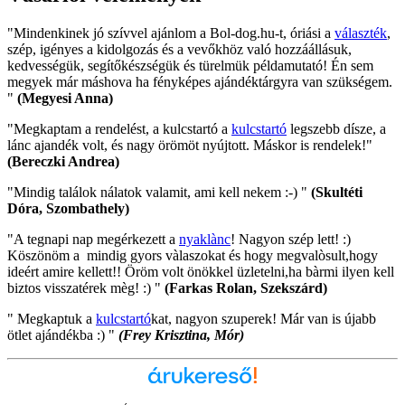
"Mindenkinek jó szívvel ajánlom a Bol-dog.hu-t, óriási a
választék
,
szép, igényes a kidolgozás és a vevőkhöz való hozzáállásuk,
kedvességük, segítőkészségük és türelmük példamutató! Én sem
megyek már máshova ha fényképes ajándéktárgyra van szükségem.
"
(Megyesi Anna)
"Megkaptam a rendelést, a kulcstartó a
kulcstartó
legszebb dísze, a
lánc ajandék volt, és nagy örömöt nyújtott. Máskor is rendelek!"
(Bereczki Andrea)
"Mindig találok nálatok valamit, ami kell nekem :-) "
(Skultéti
Dóra, Szombathely)
"A tegnapi nap megérkezett a
nyaklànc
! Nagyon szép lett! :)
Köszönöm a mindig gyors vàlaszokat és hogy megvalòsult,hogy
ideért amire kellett!! Öröm volt önökkel üzletelni,ha bàrmi ilyen kell
biztos visszatérek mèg! :) "
(Farkas Rolan, Szekszárd)
" Megkaptuk a
kulcstartó
kat, nagyon szuperek! Már van is újabb
ötlet ajándékba :) "
(Frey Krisztina, Mór)