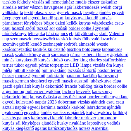
tacskós fekhely
vizslás sál
németjuhász
mudis ékszer
táskadísz
airedale terrier
vászon
havagnese
agár
lakberendezés
welsh corgi
válltáska
fa
textil
olasz vizsla
gyerek maszk
beagle ajándék
egyedi
üveg
egérpad
egyedi kendő
sport
kutyás nyakkendő
kutyás
párnahuzat
fényképes bögre
üzleti kellék
kutyás vágódeszka
csau-
csau
hosszú szőrű tacskó
sör
csősál
bolder collie ágynemű
utónévkönyv
téli sapka
házi papucs
eb
kölyökkutya
skull
Valentin
nap
szemmaszk
hosszúszőrű tacskó
kutyás fülbevaló
lazacbőr
szemüvegtörlő kendő
zsebnaptár
sodrófa
almazöld
westie
karácsonyfadísz
tacskós kulcstartó
bischon bolognese
tappancsos
maszk
szakácskönyv
autó
sárkaparó
párna
szibériai husky
ágytakaró
mintás kutyakendő
kutyás kitűző
cavalier king charles
staffordshire
terrier
tükör
egyedi póráz
törpespicc
LED lámpa
vizslás óra
kutya
biléta
pitbull karkötő
puli nyaklánc
tacskós lábtörlő
boston terrier
ékszer
mopsz ágynemű
kulcstartó
paracord karkötő
karácsonyi
maszk
german shepherd
egyedi maszk
ausztrál juhászkutya
cápa
gazdi
egéralátét
kutyás dekoráció
francia bulldog táska
border collie
argentindog
bullterrier nyaklánc
bichon
keverék
karácsonyi
dekoráció
buli
kutyás övtáska
autós üléshuzat
border collie nyaklánc
egyedi kulcstartó
naptár 2023
doberman
vizslás ajándék
csau csau
asztali naptár
egyedi kerámia
tacskós karkötő
labradoros ajándék
nyakkendő
egyedi ajándék
vadászos ajándék
kutyanyakörv
bulldog
tacskós papucs
karácsonyi kendő
labrador retriever
komondor
kutyás sál
fényképes ajándék
husky nyaklánc
laposüveg
vadhús
kutyás kiegészítő
agaras karácsonyfadísz
notesz
Amerikai