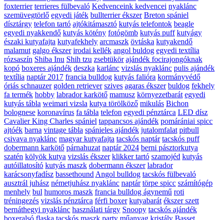
foxterrier
terrieres fülbevaló
Kedvenceink kedvencei
nyaklánc
szemüvegtörlő
egyedi játék
bullterrier ékszer
Breton spániel
dísztárgy
telefon tartó
ajtókitámasztó
kutyás telefontok
beagle
egyedi nyakkendő
kutyás kötény
fotógömb
kutyás puff
kutyágy
északi kutyafajta
kutyafekhely
arcmaszk
övtáska
kutyakendő
malamut
galgo ékszer
irodai kellék
angol buldog
egyedi textília
rózsaszín
Shiba Inu
Shih tzu
zsebtükör
ajándék focirajongóknak
kopó
boxeres ajándék
deszka
karlánc
vizslás nyaklánc
pulis ajándék
textília
naptár 2017
francia bulldog
kutyás falióra
kormányvédő
óriás schnauzer
golden retriever
szives
agaras ékszer
buldog
fekhely
fa termék
hobby
labrador karkötő
mamusz
környezetbarát
egyedi
kutyás tábla
weimari vizsla
kutya törölköző
mikulás
Bichon
bolognese
koronavírus
fa tábla
telefon
egyedi pénztárca
LED dísz
Cavalier King Charles spániel
tappancsos ajándék
pomárániai spicc
ajtóék
barna
vintage tábla
spánieles ajándék
jutalomfalat
pitbull
csivava nyaklánc
magyar kutyafajta
tacskós naptár
tacskós puff
dobermann karkötő
párnahuzat
naptár 2024
berni pásztorkutya
szatén
kölyök kutya
vizslás ékszer
klikker tartó
szamojéd
kutyás
autóillatosító
kutyás maszk
dobermann ékszer
labrador
karácsonyfadísz
bassethound
Angol bulldog
tacskós fülbevaló
ausztrál juhász
németjuhász nyaklánc
naptár
törpe spicc
számítógép
menhely
bul
humoros maszk
francia bulldog ágynemű
roti
tréningezés
vizslás pénztárca
férfi boxer
kutyabarát
ékszer szett
bernáthegyi nyaklánc
használati tárgy
Snoopy
tacskós ajándék
boxeralsó
flaska
tacskós maszk
party
műanyag
kristály
Basset