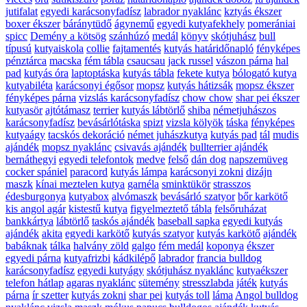
jutifalat
egyedi karácsonyfadísz
labrador nyaklánc
kztyás ékszer
boxer ékszer
báránytüdő
ágynemű
egyedi kutyafekhely
pomerániai
spicc
Demény a kötsög
szánhúzó
medál
könyv
skótjuhász
bull
típusú
kutyaiskola
collie
fajtamentés
kutyás határidőnapló
fényképes
pénztárca
macska
fém tábla
csaucsau
jack russel
vászon párna
hal
pad
kutyás óra
laptoptáska
kutyás tábla
fekete kutya
bólogató kutya
kutyabiléta
karácsonyi égősor
mopsz
kutyás hátizsák
mopsz ékszer
fényképes párna
vizslás karácsonyfadísz
chow chow
shar pei ékszer
kutyasör
ajtótámasz
terrier
kutyás lábtörlő
shiba
németjuhászos
karácsonyfadísz
bevásárlótáska
spizt
vizsla kölyök
táska
fényképes
kutyaágy
tacskós dekoráció
német juhászkutya
kutyás pad
tál
mudis
ajándék
mopsz nyaklánc
csivavás ajándék
bullterrier ajándék
bernáthegyi
egyedi telefontok
medve
felső
dán dog
napszemüveg
cocker spániel
paracord
kutyás lámpa
karácsonyi zokni
dizájn
maszk
kínai meztelen kutya
garnéla
sminktükör
strasszos
édesburgonya
kutyabox
alvómaszk
bevásárló szatyor
bőr karkötő
kis angol agár
kistestű kutya
figyelmeztető tábla
felsőruházat
bankkártya
lábtörlő
taskós ajándék
baseball sapka
egyedi kutyás
ajándék
akita
egyedi karkötő
kutyás szatyor
kutyás karkötő
ajándék
babáknak
tálka
halvány zöld
galgo
fém medál
koponya
ékszer
egyedi párna
kutyafrizbi
kádkilépő
labrador
francia bulldog
karácsonyfadísz
egyedi kutyágy
skótjuhász nyaklánc
kutyaékszer
telefon hátlap
agaras nyaklánc
sütemény
stresszlabda
játék
kutyás
párna
ír szetter
kutyás zokni
shar pei
kutyás toll
láma
Angol bulldog