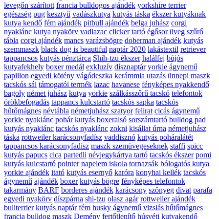
levegőn szárított
francia bulldogos ajándék
yorkshire terrier
egészség
pug
kesztyű
vadászkutya
kutyás táska
ékszer kutyáknak
kutya kendő
fém ajándék
pitbull ajándék
belga juhász
corgi
nyaklánc
kutya nyakörv
vadlazac
clicker tartó
égősor
üveg
szűrő
tábla
corgi ajándék
mancs
varázsbögre
doberman ajándék
kutyás
szemmaszk
black dog is beautiful
naptár 2020
lakástextil
retriever
tappancsos
kutyás pénztárca
Shih-tzu ékszer
halálfej
bújós
kutyafekhely
boxer medál
exkluzív
dísznaptár
yorkie ágynemű
papillon
egyedi kötény
vágódeszka
kerámmia
utazás
ünnepi maszk
tacskós sál
támogatói termék
lazac
havanese
fényképes nyakkendő
bagoly
német juhász
kutya
yorkie
szálkásszőrű tacskó
telefontok
örökbefogadás
tappancs kulcstartó
tacskós sapka
tacskós
hűtőmágnes
névtábla
németjuhász szatyor
felirat
cicás ágynemű
yorkie nyaklánc
pohár
kutyás boxeralsó
sorszámtartó
bulldog pad
kutyás nyaklánc
tacskós nyaklánc
zokni
kisállat úrna
németjuhász
táska
rottweiler karácsonyfadísz
vaddisznó
kutyás poháralátét
tappancsos karácsonyfadísz
maszk szemüvegeseknek
staffi
spicc
kutyás papucs
cica
partedli
névjegykártya tartó
tacskós ékszer
pomi
kutyás kulcstartó
pointer
napelem
iskola
tornazsák
bólogatós kutya
yorkie ajándék
itató
kutyás esernyő
karóra
konyhai kellék
tacskós
ágynemű
ajándék
boxer
kutyás bögre
fényképes telefontok
takarmány
BARF
borderes ajándék
karácsony
szőnyeg
divat
parafa
egyedi nyakörv
díszpárna
shi-tzu
olasz agár
rottweiler ajándék
bullterrier
kutyás naptár
fém
husky ágynemű
vizslás hűtőmágnes
francia bulldog maszk
Demény
fertőtlenítő
húsvéti kutyakendő