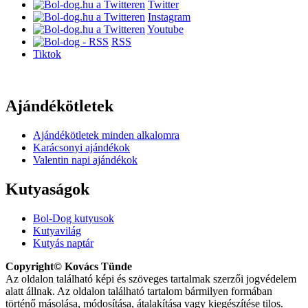
Twitter
Instagram
Youtube
RSS
Tiktok
Ajándékötletek
Ajándékötletek minden alkalomra
Karácsonyi ajándékok
Valentin napi ajándékok
Kutyaságok
Bol-Dog kutyusok
Kutyavilág
Kutyás naptár
Copyright© Kovács Tünde
Az oldalon található képi és szöveges tartalmak szerzői jogvédelem
alatt állnak. Az oldalon található tartalom bármilyen formában
történő másolása, módosítása, átalakítása vagy kiegészítése tilos.