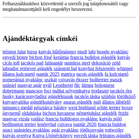
Felhasználásukhoz közvetlenül a szerzői jog tulajdonosától vagy
meghatalmazottjától kell engedélyt beszerezni.
Ajándéktárgyak címkéi
tréning falat
bizsu
kutyás hűtőmágnes
mudi
labi
beagle nyaklánc
egyedi bögre
bichon frisé
kerámia
francia bulldog ajándék
kutyás
cicás toll
tacskós pad
falinaptár
stainless steel
dekoráció
zöld
labrador retriever ajándék
száratott hal
konyhai felszerelés
whippet
állatos kulcstartó
naptár 2025
matrica
tacsis ajándék
fa kulcstartó
pomerániai nyaklánc
uszkár
csivavás ékszer
bullterrier maszk
spániel
magyar agár
nyúl
Leonbergi
filc
lámpa
bolognese
dobermann
mancsos
foci
máltai selyemkutya
irodaszer
tacskós óra
husky karácsonyfadísz
ajándéktasak
tacskós táska
színhús
törölköző
kutyanyalóka
ajándékutalvány
agaras ajándék
puli
állatos lábtörlő
tappancs medál
pénztárca
bárány
west highland white terrier
boxer
ágynemű
oldaltáska
bichon havanese
németjuhász ajándék
frizbi
magyar vizsla
vadász
francia bulldogos nyaklánc
kutyás póló
bedlington terrier
lepényhal
csivava
naptár 2026
francia buldog
snaci
spánieles nyaklánc
agár nyaklánc
jótékonyság
rottweiler
kutyás gyertya
Kutya Utónévkönyv
egyedi táska
feliratos ajándék