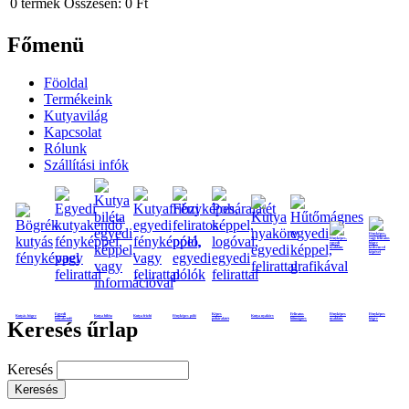
0
termék
Összesen:
0 Ft
Főmenü
Föoldal
Termékeink
Kutyavilág
Kapcsolat
Rólunk
Szállítási infók
Egyedi
Képes
Feliratos
Fényképes
Fényképes
Kutyás bögre
Kutya biléta
Kutya frizbi
Fényképes póló
Kutya nyakörv
kutyakendő
poháralátét
hűtmágnes
nyaklánc
bögre
Keresés űrlap
Keresés