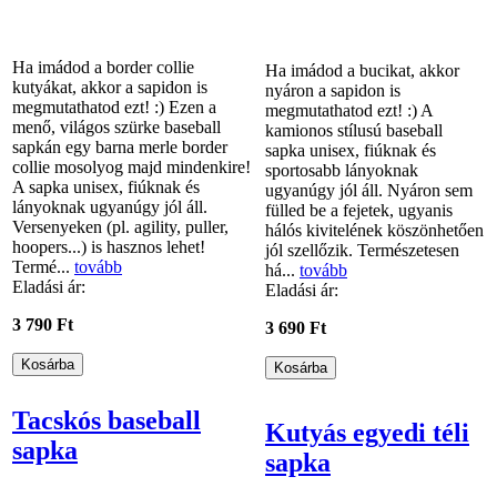
Ha imádod a border collie
Ha imádod a bucikat, akkor
kutyákat, akkor a sapidon is
nyáron a sapidon is
megmutathatod ezt! :) Ezen a
megmutathatod ezt! :) A
menő, világos szürke baseball
kamionos stílusú baseball
sapkán egy barna merle border
sapka unisex, fiúknak és
collie mosolyog majd mindenkire!
sportosabb lányoknak
A sapka unisex, fiúknak és
ugyanúgy jól áll. Nyáron sem
lányoknak ugyanúgy jól áll.
fülled be a fejetek, ugyanis
Versenyeken (pl. agility, puller,
hálós kivitelének köszönhetően
hoopers...) is hasznos lehet!
jól szellőzik. Természetesen
Termé...
tovább
há...
tovább
Eladási ár:
Eladási ár:
3 790 Ft
3 690 Ft
Tacskós baseball
Kutyás egyedi téli
sapka
sapka