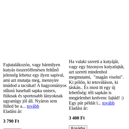
Ha valaki szereti a kutyáját,
Fajtatalákozón, vagy bármilyen
vagy egy bizonyos kutyafajtát,
kutyás összeröffenésen feltűnő
azt szereti mindenhol
jelenség lehetsz egy ilyen sapival,
megmutatni, "magán viselni".
ami azt mutatja meg, mennyire
Ki pólón, ki tetováláson, ki
imádod a tacsikat! A hagyományos
táskán.. És most itt egy új
stílusú baseball sapka unisex,
lehetőség: téli sapkán is
fiúknak és sportosabb lányoknak
megjelenhet kedvenc fajtád! :)
ugyanúgy jól áll. Nyáron sem
Egy pár példát l...
tovább
fülled be a...
tovább
Eladási ár:
Eladási ár:
3 400 Ft
3 790 Ft