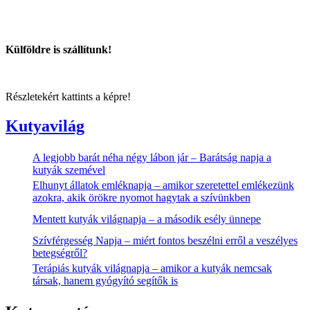
Külföldre is szállítunk!
Részletekért kattints a képre!
Kutyavilág
A legjobb barát néha négy lábon jár – Barátság napja a
kutyák szemével
Elhunyt állatok emléknapja – amikor szeretettel emlékezünk
azokra, akik örökre nyomot hagytak a szívünkben
Mentett kutyák világnapja – a második esély ünnepe
Szívférgesség Napja – miért fontos beszélni erről a veszélyes
betegségről?
Terápiás kutyák világnapja – amikor a kutyák nemcsak
társak, hanem gyógyító segítők is