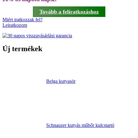
Tovább a feliratkozáshoz
Miért iratkozzak fel?
Leiratkozom
Új termékek
Belga kutyasör
Schnauzer kutyás műbőr kulcstartó