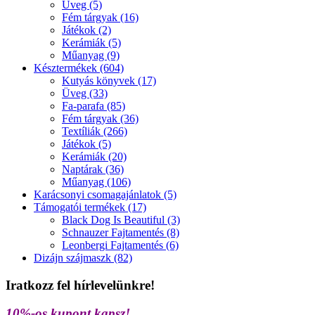
Üveg (5)
Fém tárgyak (16)
Játékok (2)
Kerámiák (5)
Műanyag (9)
Késztermékek (604)
Kutyás könyvek (17)
Üveg (33)
Fa-parafa (85)
Fém tárgyak (36)
Textíliák (266)
Játékok (5)
Kerámiák (20)
Naptárak (36)
Műanyag (106)
Karácsonyi csomagajánlatok (5)
Támogatói termékek (17)
Black Dog Is Beautiful (3)
Schnauzer Fajtamentés (8)
Leonbergi Fajtamentés (6)
Dizájn szájmaszk (82)
Iratkozz fel hírlevelünkre!
10%-os kupont kapsz!