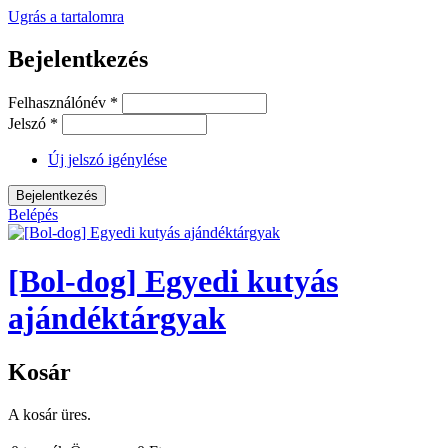
Ugrás a tartalomra
Bejelentkezés
Felhasználónév
*
Jelszó
*
Új jelszó igénylése
Belépés
[Bol-dog] Egyedi kutyás
ajándéktárgyak
Kosár
A kosár üres.