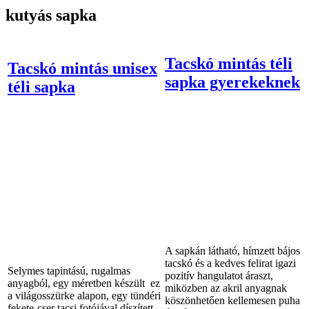
kutyás sapka
Tacskó mintás téli
Tacskó mintás unisex
sapka gyerekeknek
téli sapka
A sapkán látható, hímzett bájos
tacskó és a kedves felirat igazi
Selymes tapintású, rugalmas
pozitív hangulatot áraszt,
anyagból, egy méretben készült ez
miközben az akril anyagnak
a világosszürke alapon, egy tündéri
köszönhetően kellemesen puha
fekete-cser tacsi fotójával díszített