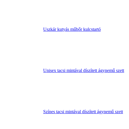
Uszkár kutyás műbőr kulcstartó
Unisex tacsi mintával díszített ágynemű szett
Színes tacsi mintával díszített ágynemű szett