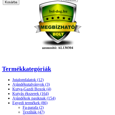
Termékkategóriák
Jutalomfalatok (12)
Ajándékutalványok (3)
Kutya-Gazdi Boxok (4)
Kutyás ékszerek (164)
Ajándékok pasiknak (154)
Egyedi termékek (86)
Fa-parafa (2)
Textíliák (47)