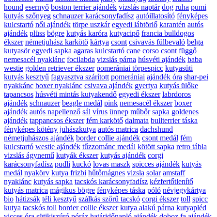
hound
esernyő
boston terrier ajándék
vizslás naptár
dog
ruha
pumi
kutyás szőnyeg
schnauzer karácsonyfadísz
autóillatosító
fényképes
kulcstartó
női ajándék
törpe uszkár
egyedi lábtörlő
karantén
autós
ajándék
plüss
bögre
kutyás karóra
kutyacipő
francia bulldogos
ékszer
németjuhász karkötő
kártya
csont
csivavás fülbevaló
belga
kutyasör
egyedi sapka
agaras kulcstartó
cane corso
csont függő
nemesacél nyaklánc
focilabda
vizslás párna
húsvéti ajándék
baba
westie
golden retriever ékszer
pomerániai törpespicc
kutyasüti
kutyás kesztyű
fagyasztva szárított
pomerániai
ajándék óra
shar-pei
nyakkánc
boxer nyaklánc
csivava ajándék
gyertya
kutyás ülőke
tapancsos
húsvéti mintás kutyakendő
egyedi ékszer
labrdoros
ajándék
schnauzer
beagle medál
pink
nemesacél ékszer
boxer
ajándék
autós napellenző
sál
vírus
ünnep
műbőr
sapka
goldenes
ajándék
tappancsos ékszer
fém karkötő
dalmata
bullterrier táska
fényképes kötény
juhászkutya
autós matrica
dachshund
németjuhászos ajándék
border collie ajándék
csont medál
fém
kulcstartó
westie ajándék
tűzzománc medál
kötött sapka
retro tábla
vizslás ágynemű
kutyák ékszer
kutyás ajándék
corgi
karácsonyfadísz
pudli
kuckó
lovas maszk
spicces ajándék
kutyás
medál
nyakörv
kutya frizbi
hűtőmágnes
vizsla
solar
amstaff
nyaklánc
kutyás sapka
tacskós karácsonyfadísz
kézfertőtlenítő
kutyás matrica
mágikus bögre
fényképes táska
póló
névjegykártya
bio
hátizsák
téli kesztyű
szálkás szőrű tacskó
corgi ékszer
toll
spicc
kutya
tacskós toll
border collie ékszer
kutya alakú párna
kutyapléd
vicces
óra
sütikiszúró
póráz
határidőnapló
ajándék doboz
fa ajándék