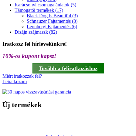
Karácsonyi csomagajánlatok (5)
Támogatói termékek (17)
Black Dog Is Beautiful (3)
Schnauzer Fajtamentés (8)
Leonbergi Fajtamentés (6)
Dizájn szájmaszk (82)
Iratkozz fel hírlevelünkre!
10%-os kupont kapsz!
Tovább a feliratkozáshoz
Miért iratkozzak fel?
Leiratkozom
Új termékek