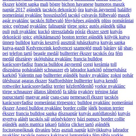
ékszer
kötött sapka
mali
bögre
bichon havanese
humoros maszk
naptár 2017
ajándék
tacskós dekoráció
óra
kutyás ágynemű
halálfej
pomerániai nyaklánc
hosszúszőrű tacskó
csivavás fülbevaló
maszk
agár nyaklánc
tacskós fülbevaló
fényképes ajándék
plüss
pomárániai
spicc
egérpad
nyaklánc
falinaptár
törpe spicc
autós ajándék
tálka
puli
puli nyaklánc
kuckó
stresszlabda
póráz
ékszer szett
kutyás
dekoráció
spicc
ajtókitámasztó
boston terrier ajándék
kölyök kutya
ünnep
bulldog
kutyás kesztyű
ausztrál juhászkutya
kutyás sapka
kutya-gazdi
Kedvenceink kedvencei
szamojéd
mudi
bárány
tál
shar-
pei
telefon tartó
beagle medál
bullterrier ékszer
tacskós óra
fém
medál
dísztárgy
skótjuhász nyaklánc
francia bulldog
karácsonyfadísz
francia bulldog ágynemű
corgi
kerámia
toll
díszpárna
poháralátét
schnauzer
eb
labrador karkötő
németjuhász
karkötő
Valentin nap
bullterrier ajándék
husky nyaklánc
zokni
pohár
üléshuzat
agaras ékszer
Staffordshire bullterrier
kutya kendő
rottweiler karácsonyfadísz
terrier
kézfertőtlenítő
yorkie nyaklánc
törpe schnauzer
állatos lábtörlő
fa tábla
nyakörv
tréning falat
papucstartó
magyar agár
csau-csau
nemesacél ékszer
tacskós
karácsonyfadísz
pomerániai törpespicc
bulldog nyaklánc
pomerániai
ékszer
Angol bulldog nyaklánc
border collie
játék
boston terrier
ékszer
francia bulldog sapka
dísznaptár
kutyás autóillatosító
kutyás
gyertya
alátét
tacskós sál
utónévkönyv
házi papucs
border collie
ajándék
autós matrica
takaró
falióra
clicker tartó
ajándék
focirajongóknak
divatáru
bézs
asztali naptár
kölyökkutya
labrador
nyaklánc
tacskós papucs
kakizacsi
laptoptáska
fém tábla
yorkie