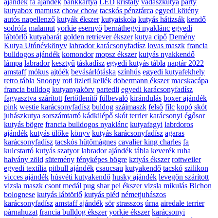
ajándék
fa ajándék
bankkártya
LED
kristály
vadászkutya
party
kutyabox
mamusz
chow chow
tacskós pénztárca
egyedi kötény
autós napellenző
kutyák ékszer
kutyaiskola
kutyás hátizsák
kendő
sodrófa
malamut
yorkie
esernyő
bernáthegyi nyaklánc
egyedi
lábtörlő
kutyabarát
golden retriever ékszer
kutya cipő
Demény
Kutya Utónévkönyv
labrador karácsonyfadísz
lovas maszk
francia
bulldogos ajándék
komondor
mopsz ékszer
kutyás nyakkendő
lámpa
labrador
kesztyű
táskadísz
egyedi kutyás tábla
naptár 2022
amstaff
mókus
ajtóék
bevásárlótáska
színhús
egyedi kutyafekhely
retro tábla
Snoopy
roti
üzleti kellék
dobermann ékszer
macskacápa
francia bulldog
kutyanyakörv
partedli
egyedi karácsonyfadísz
fagyasztva szárított
fertőtlenítő
fülbevaló
kirándulás
boxer ajándék
pink
westie karácsonyfadísz
buldog
szájmaszk
felső
filc
kopó
skót
juhászkutya
sorszámtartó
kádkilépő
skót terrier
karácsonyi égősor
kutyás bögre
francia bulldogos nyaklánc
kutyafagyi
labrdoros
ajándék
kutyás ülőke
könyv
kutyás karácsonyfadísz
agaras
karácsonyfadísz
tacskós hűtőmágnes
cavalier king charles
fa
kulcstartó
kutyás szatyor
labrador ajándék
tábla
keverék
ruha
halvány zöld
sütemény
fényképes bögre
kztyás ékszer
rottweiler
egyedi textília
pitbull ajándék
csaucsau
kutyakendő
tacskó
szilikon
vicces ajándék
húsvéti kutyakendő
husky ajándék
levegőn szárított
vizsla maszk
csont medál
pug
shar pei ékszer
vizsla
mikulás
Bichon
bolognese
kutyás lábtörlő
kutyás pléd
németjuhászos
karácsonyfadísz
amstaff ajándék
sör
strasszos
úrna
airedale terrier
párnahuzat
francia bulldog ékszer
yorkie ékszer
karácsonyi