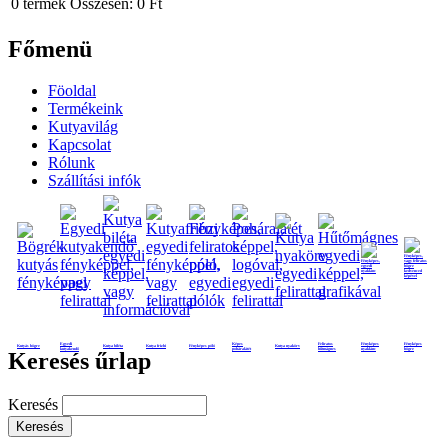
0
termék
Összesen:
0 Ft
Főmenü
Föoldal
Termékeink
Kutyavilág
Kapcsolat
Rólunk
Szállítási infók
Egyedi
Képes
Feliratos
Fényképes
Fényképes
Kutyás bögre
Kutya biléta
Kutya frizbi
Fényképes póló
Kutya nyakörv
kutyakendő
poháralátét
hűtmágnes
nyaklánc
bögre
Keresés űrlap
Keresés