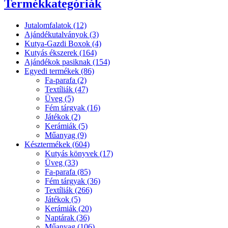
Termékkategóriák
Jutalomfalatok (12)
Ajándékutalványok (3)
Kutya-Gazdi Boxok (4)
Kutyás ékszerek (164)
Ajándékok pasiknak (154)
Egyedi termékek (86)
Fa-parafa (2)
Textíliák (47)
Üveg (5)
Fém tárgyak (16)
Játékok (2)
Kerámiák (5)
Műanyag (9)
Késztermékek (604)
Kutyás könyvek (17)
Üveg (33)
Fa-parafa (85)
Fém tárgyak (36)
Textíliák (266)
Játékok (5)
Kerámiák (20)
Naptárak (36)
Műanyag (106)