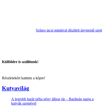
Színes tacsi mintával díszített ágynemű szett
Külföldre is szállítunk!
Részletekért kattints a képre!
Kutyavilág
A legjobb barát néha négy lábon jár – Barátság napja a
kutyák szemével