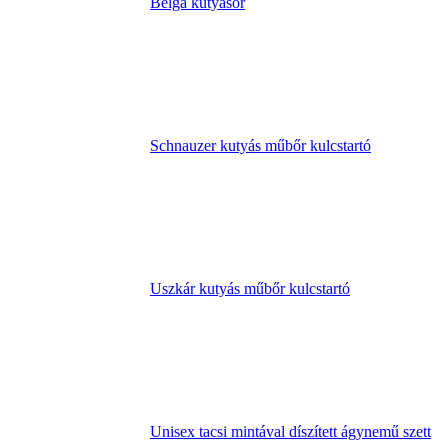
Belga kutyasör
Schnauzer kutyás műbőr kulcstartó
Uszkár kutyás műbőr kulcstartó
Unisex tacsi mintával díszített ágynemű szett