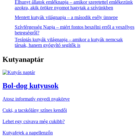
Elhunyt állatok emléknapja – amikor szeretettel emlékezünk
azokra, akik örökre nyomot hagytak a szívünkben
Mentett kutyák világnapja – a második esély ünnepe
Szívférgesség Napja – miért fontos beszélni erről a veszélyes
betegségről?
Terápiás kutyák világnapja – amikor a kutyák nemcsak
társak, hanem gyógyító segítők is
Kutyanaptár
Bol-dog kutyusok
Atosz informatív egyedi nyakörve
Cuki, a tacskólány színes kendői
Lehet egy csivava még cukibb?
Kutyafejek a napellenzőn