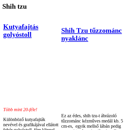
Shih tzu
Kutyafajtás
Shih Tzu tűzzománc
golyóstoll
nyaklánc
Több mint 20-féle!
Ez az édes, shih tzu-t ábrázoló
Különböző kutyafajták
tűzzománc kézműves medál kb. 5
nevével és grafikájával ellátott
cm-es, egyik mellső lábán pedig
fehér golyóstoll fém klippel,