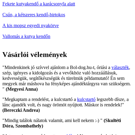
Fekete kutyakendő a karácsonyfa alatt
Csún, a kétszeres kendő-birtokos
A kis mopsz egyedi nyakörve
Vallomás a kutya kendőn
Vásárlói vélemények
"Mindenkinek jó szívvel ajánlom a Bol-dog.hu-t, óriási a
választék
,
szép, igényes a kidolgozás és a vevőkhöz való hozzáállásuk,
kedvességük, segítőkészségük és türelmük példamutató! Én sem
megyek már máshova ha fényképes ajándéktárgyra van szükségem.
"
(Megyesi Anna)
"Megkaptam a rendelést, a kulcstartó a
kulcstartó
legszebb dísze, a
lánc ajandék volt, és nagy örömöt nyújtott. Máskor is rendelek!"
(Bereczki Andrea)
"Mindig találok nálatok valamit, ami kell nekem :-) "
(Skultéti
Dóra, Szombathely)