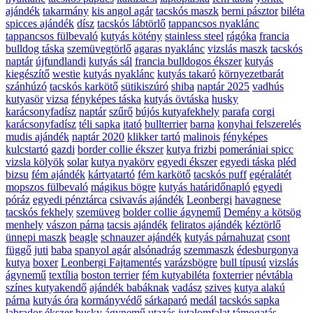
ajándék
takarmány
kis angol agár
tacskós maszk
berni pásztor
biléta
spicces ajándék
dísz
tacskós lábtörlő
tappancsos nyaklánc
tappancsos fülbevaló
kutyás kötény
stainless steel
rágóka
francia
bulldog táska
szemüvegtörlő
agaras nyaklánc
vizslás maszk
tacskós
naptár
újfundlandi
kutyás sál
francia bulldogos ékszer
kutyás
kiegészítő
westie
kutyás nyaklánc
kutyás takaró
környezetbarát
szánhúzó
tacskós karkötő
sütikiszúró
shiba
naptár 2025
vadhús
kutyasör
vizsa
fényképes táska
kutyás övtáska
husky
karácsonyfadísz
naptár
szűrő
bújós kutyafekhely
parafa
corgi
karácsonyfadísz
téli sapka
itató
bullterrier
barna
konyhai felszerelés
mudis ajándék
naptár 2020
klikker tartó
malinois
fényképes
kulcstartó
gazdi
border collie ékszer
kutya frizbi
pomerániai spicc
vizsla kölyök
solar
kutya nyakörv
egyedi ékszer
egyedi táska
pléd
bizsu
fém ajándék
kártyatartó
fém karkötő
tacskós puff
egéralátét
mopszos fülbevaló
mágikus bögre
kutyás határidőnapló
egyedi
póráz
egyedi pénztárca
csivavás ajándék
Leonbergi
havagnese
tacskós fekhely
szemüveg
bolder collie ágynemű
Demény a kötsög
menhely
vászon párna
tacsis ajándék
feliratos ajándék
kéztörlő
ünnepi maszk
beagle
schnauzer ajándék
kutyás párnahuzat
csont
függő
juti
baba
spanyol agár
alsónadrág
szemmaszk
édesburgonya
kutya
boxer
Leonbergi Fajtamentés
varázsbögre
bull típusú
vizslás
ágynemű
textília
boston terrier
fém kutyabiléta
foxterrier
névtábla
színes kutyakendő
ajándék babáknak
vadász
szives
kutya alakú
párna
kutyás óra
kormányvédő
sárkaparó
medál
tacskós sapka
labrador ékszer
husky ágynemű
utazás
jutalomfalat
támogatás