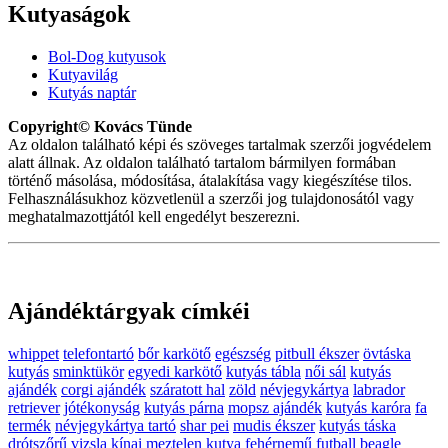
Kutyaságok
Bol-Dog kutyusok
Kutyavilág
Kutyás naptár
Copyright© Kovács Tünde
Az oldalon található képi és szöveges tartalmak szerzői jogvédelem
alatt állnak. Az oldalon található tartalom bármilyen formában
történő másolása, módosítása, átalakítása vagy kiegészítése tilos.
Felhasználásukhoz közvetlenül a szerzői jog tulajdonosától vagy
meghatalmazottjától kell engedélyt beszerezni.
Ajándéktárgyak címkéi
whippet
telefontartó
bőr karkötő
egészség
pitbull ékszer
övtáska
kutyás
sminktükör
egyedi karkötő
kutyás tábla
női sál
kutyás
ajándék
corgi ajándék
száratott hal
zöld
névjegykártya
labrador
retriever
jótékonyság
kutyás párna
mopsz ajándék
kutyás karóra
fa
termék
névjegykártya tartó
shar pei
mudis ékszer
kutyás táska
drótszőrű vizsla
kínai meztelen kutya
fehérnemű
futball
beagle