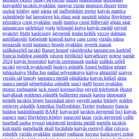
kutyapléd
tacskós nyaklánc
magyar vizsla
mopszos ékszer
törpe
uszkár
kötény
autó
párna
sál
staffordshire terrier
kutyás matrica
számítógép
hal
laposüveg
kis olasz agár
ausztrál juhász
fényképes
pénztárca
corgi nyaklánc
pudli
matrica
csont fülbevaló
afgán agár
tappancsos
sárlehúzó
yorki
bólogató kutya
kutyás medál
egyedi
nyakörv
frizbi
karácsony
ágynemű
irodai kellék
vicces
dalmata
autóillatosító
fotógömb
kistestű kutya
cane corso
vizslás párna
tornazsák
textil
tappancs
beagle nyaklánc
gyerek maszk
szálkásszőrű tacskó
Basset hound
vágódeszka
tappancsos karkötő
francia bulldog ajándék
vászon
törölköző
kutyaékszer
notesz
naptár
2024
kutyás boxeralsó
kutyás szemmaszk
uszkár
szálkás szőrű
tacskó
egyedi nyakkendő
huskys ajándék
Angol bulldog
német
juhászkutya
Shiba Inu
máltai selyemkutya
kártya
almazöld
szatyor
vizslás sál
bagoly
tappancs medál
oldaltáska
kutyás kitűző
akita
mancs medál
németjuhász ajándék
snaci
staffi
boxer nyaklánc
mopsz
zsebnaptár
jack russel
koronavírus
egyedi telefontok
ékszer
kutyáknak
goldenes ajándék
bullterrier maszk
karóra
támogatói
termék
tacskós bögre
használati tárgy
egyedi sapka
fekhely
golden
retriever ajándék
Amerikai Staffordshire Terrier
irodaszer
francia
buldog
határidőnapló
BARF
kutyacipő
tacskós ágynemű
foci
kutyás
papucs
maci
fényképes kötény
paracord
lazac
cicás ágynemű
collie
baseball sapka
nyuszi
lakástextil
kerámia medál
garnéla
tacskós
kulcstartó
garnélarák
skull
focilabda
kutyás esernyő
állat
csivava
ajándék
vizslás nyaklánc
spániel
vadlazac
kuvasz
karácsonyi zokni