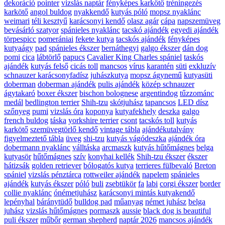
dekoráció
pointer
vizslás naptár
fényképes karkötő
tréningezés
karkötő
angol buldog
nyakkendő
kutyás póló
mopsz nyaklánc
weimari
téli kesztyű
karácsonyi kendő
olasz agár
cápa
napszemüveg
bevásárló szatyor
spánieles nyaklánc
tacskó ajándék
egyedi ajándék
törpespicc
pomerániai
fekete kutya
tacskós ajándék
fényképes
kutyaágy
pad
spánieles ékszer
bernáthegyi
galgo ékszer
dán dog
pomi
cica
lábtörlő
papucs
Cavalier King Charles spániel
taskós
ajándék
kutyás felső
cicás toll
mancsos
vírus
karantén
süti
exkluzív
schnauzer karácsonyfadísz
juhászkutya
mopsz ágynemű
kutyasüti
doberman
doberman ajándék
pulis ajándék
közép schnauzer
ágytakaró
boxer ékszer
bischon bolognese
argentindog
tűzzománc
medál
bedlington terrier
Shih-tzu
skótjuhász
tapancsos
LED dísz
szőnyeg
pumi
vizslás óra
koponya
kutyafekhely
deszka
galgo
french buldog
táska
yorkshire terrier
csont
tacskós toll
kutyás
karkötő
szemüvegtörlő kendő
vintage tábla
ajándékutalvány
figyelmeztető tábla
üveg
shi-tzu
kutyás vágódeszka
ajándék óra
dobermann nyaklánc
válltáska
arcmaszk
kutyás hűtőmágnes
belga
kutyasör
hűtőmágnes
szív
konyhai kellék
Shih-tzu ékszer
ékszer
hátizsák
golden retriever
bólogatós kutya
terrieres fülbevaló
Breton
spániel
vizslás pénztárca
rottweiler ajándék
napelem
spánieles
ajándék
kutyás ékszer
póló
buli
zsebtükör
fa
labi
corgi ékszer
border
collie nyaklánc
ónémetjuhász
karácsonyi mintás kutyakendő
lepényhal
báránytüdő
bulldog pad
műanyag
német juhász
belga
juhász
vizslás hűtőmágnes
pormaszk
aussie
black dog is beautiful
puli ékszer
műbőr
german shepherd
naptár 2026
mancsos ajándék