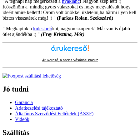
"A tegnapi nap megérkezett a
nyaklànc
! Nagyon szép lett! :)
Köszönöm a mindig gyors vàlaszokat és hogy megvalòsult,hogy
ideért amire kellett!! Öröm volt önökkel üzletelni,ha bàrmi ilyen kell
biztos visszatérek mèg! :) "
(Farkas Rolan, Szekszárd)
" Megkaptuk a
kulcstartó
kat, nagyon szuperek! Már van is újabb
ötlet ajándékba :) "
(Frey Krisztina, Mór)
Árukereső, a hiteles vásárlási kalauz
Jó tudni
Garancia
Adatkezelési tájékoztató
Általános Szerződési Feltételek (ÁSZF)
Videók
Szállítás