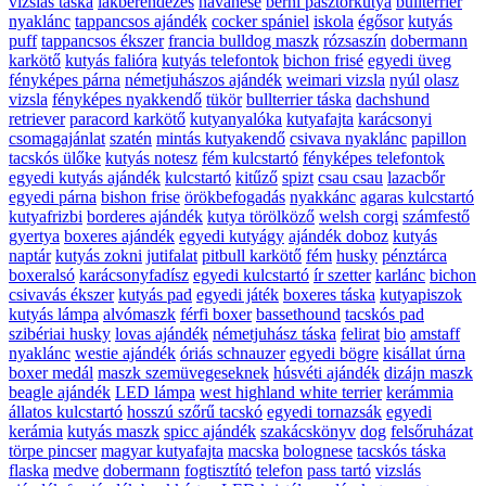
vizslás táska
lakberendezés
havanese
berni pásztorkutya
bullterrier
nyaklánc
tappancsos ajándék
cocker spániel
iskola
égősor
kutyás
puff
tappancsos ékszer
francia bulldog maszk
rózsaszín
dobermann
karkötő
kutyás falióra
kutyás telefontok
bichon frisé
egyedi üveg
fényképes párna
németjuhászos ajándék
weimari vizsla
nyúl
olasz
vizsla
fényképes nyakkendő
tükör
bullterrier táska
dachshund
retriever
paracord karkötő
kutyanyalóka
kutyafajta
karácsonyi
csomagajánlat
szatén
mintás kutyakendő
csivava nyaklánc
papillon
tacskós ülőke
kutyás notesz
fém kulcstartó
fényképes telefontok
egyedi kutyás ajándék
kulcstartó
kitűző
spizt
csau csau
lazacbőr
egyedi párna
bishon frise
örökbefogadás
nyakkánc
agaras kulcstartó
kutyafrizbi
borderes ajándék
kutya törölköző
welsh corgi
számfestő
gyertya
boxeres ajándék
egyedi kutyágy
ajándék doboz
kutyás
naptár
kutyás zokni
jutifalat
pitbull karkötő
fém
husky
pénztárca
boxeralsó
karácsonyfadísz
egyedi kulcstartó
ír szetter
karlánc
bichon
csivavás ékszer
kutyás pad
egyedi játék
boxeres táska
kutyapiszok
kutyás lámpa
alvómaszk
férfi boxer
bassethound
tacskós pad
szibériai husky
lovas ajándék
németjuhász táska
felirat
bio
amstaff
nyaklánc
westie ajándék
óriás schnauzer
egyedi bögre
kisállat úrna
boxer medál
maszk szemüvegeseknek
húsvéti ajándék
dizájn maszk
beagle ajándék
LED lámpa
west highland white terrier
kerámmia
állatos kulcstartó
hosszú szőrű tacskó
egyedi tornazsák
egyedi
kerámia
kutyás maszk
spicc ajándék
szakácskönyv
dog
felsőruházat
törpe pincser
magyar kutyafajta
macska
bolognese
tacskós táska
flaska
medve
dobermann
fogtisztító
telefon
pass tartó
vizslás