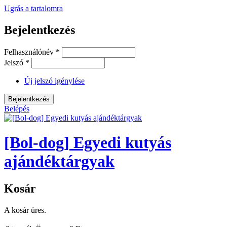
Ugrás a tartalomra
Bejelentkezés
Felhasználónév
*
Jelszó
*
Új jelszó igénylése
Belépés
[Bol-dog] Egyedi kutyás
ajándéktárgyak
Kosár
A kosár üres.