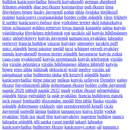
bulldog karácsonyfadísz
húsvéti kutyakendő
german shepherd
feliratos ajándék
shar pei ékszer
koronavírus
puli ékszer
úrna
fényképes bögre
husky ágynemű
pohár
tábla
övtáska
törölköző
pointer
karácsonyi csomagajánlat
border collie ajándék
vírus
fekhely
ír szetter
karácsonyi égősor
dog
yorkshire terrier
skót juhászkutya
törpe schnauzer
golden retriever
lovas maszk
karantén
párna
kutyás
vágódeszka
fényképes telefontok
roti
tacskós sál
kutyás hűtőmágnes
spicc
utónévkönyv
kutyás ágynemű
tappancsos nyaklánc
labrador
retriever
francia bulldog
vászon
kutyágy
sütemény
tacskós puff
spicc ajándék
berni pásztor
medál
tacsi
whippet
egyedi nyakörv
mintás kutyakendő
boston terrier ajándék
havagnese
kutyás zokni
csau-csau
nyakkendő
kutyás szemmaszk
kutyás telefontok
vizslás
óra
vizslás pénztárca
vizslás hűtőmágnes
állatos lábtörlő
kutyás
bögre
retro tábla
hátizsák
dekoráció
textil
medve
vizslás sál
párnahuzat
solar
bullterrier táska
téli kesztyű
ajándék
husky
karácsonyfadísz
törpe pincser
mókus
kutyás szőnyeg
Demény
galgo
ékszer
figyelmeztető tábla
dobermann ékszer
bolder collie ágynemű
naptár 2020
pitbull
naptár 2022
mudi
yorkie ékszer
németjuhász
ajándék
bizsu
egéralátét
fa
agár nyaklánc
francia bulldogos maszk
jack russel
fogtisztító
tűzzománc medál
fém tábla
flaska
vizslás
ajándék
dobermann
exkluzív
süti
szemüvegtörlő kendő
cicás
ágynemű
partedli
lámpa
buldog
tappancsos
kutya frizbi
yorkie
nyaklánc
Shih tzu
skull
fém
kutyanyakörv
napelem
bulldog
mancs
labrador ajándék
téli sapka
csont medál
takaró
labrador
karácsonyfadísz
bullterrier ékszer
karácsonyi zokni
sál
tappancs