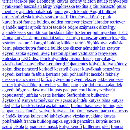
terrier
tacskós pad
Leonbergi
kutyás kötény
telefon hátlap
fényképes
nyakkendő
használati tárgy
vágódeszka
textília
ajtókitámasztó
plüss
menhely
ajándék babáknak
pumi
egyedi kendő
Angol bulldog
drótszőrű vizsla
kutyás szatyor
staffi
Demény a kötsög
pink
kutyafrizbi
francia buldog
golden retriever ékszer
labrador retriever
ajándék
naptár
ajtóék
frizbi
tacskós bögre
szájmaszk
dísztárgy
ajándéktasak
sminktükör
tacskós ülőke
foxterrier
puli nyaklánc
LED
lámpa
kutyás sál
pomárániai spicc
esernyő
mopsz ágynemű
levegőn
szárított
szamojéd
angol buldog
klikker tartó
kölyökkutya
válltáska
berni pásztorkutya
francia bulldogos ékszer
németjuhász szatyor
egyedi sapka
egyedi üveg
Breton spániel
vaddisznó
fényképes
kulcstartó
LED dísz
fém kutyabiléta
bishon frise
spanyol agár
vizslás karácsonyfadísz
Leonbergi Fajtamentés
kölyök kutya
kötény
zokni
dísz
paracord karkötő
kesztyű
ékszer kutyáknak
pénztárca
egyedi kerámia
fa tábla
kerámia
puli
poháralátét
tacskós fekhely
deszka
mancs medál
kitűző
ágynemű
egyedi ékszer
lakberendezés
terrier
kutyás ülőke
rottweiler
vadhús
corgi
sör
doberman ajándék
egyedi bögre
vadász
mali
kutyás pad
paracord
környezetbarát
papucstartó
jutifalat
westie
karlánc
Staffordshire bullterrier
ágytakaró
Kutya Utónévkönyv
agaras ajándék
kutyás tábla
kutyás
pléd
tálka
tacskós táska
asztali naptár
bichon havanese
tréningezés
tappancsos ajándék
szatyor
kutya alakú párna
vászon párna
mancsos
ajándék
kutyás kulcstartó
juhászkutya
vizslás nyaklánc
kutyás
poháralátét
francia bulldog sapka
egyedi pénztárca
kutyás notesz
szűrő
iskola
tappancsos maszk
kutya kendő
bullterrier
pléd
francia