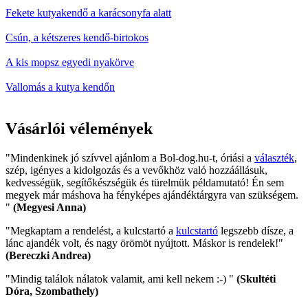
Fekete kutyakendő a karácsonyfa alatt
Csún, a kétszeres kendő-birtokos
A kis mopsz egyedi nyakörve
Vallomás a kutya kendőn
Vásárlói vélemények
"Mindenkinek jó szívvel ajánlom a Bol-dog.hu-t, óriási a
választék
,
szép, igényes a kidolgozás és a vevőkhöz való hozzáállásuk,
kedvességük, segítőkészségük és türelmük példamutató! Én sem
megyek már máshova ha fényképes ajándéktárgyra van szükségem.
"
(Megyesi Anna)
"Megkaptam a rendelést, a kulcstartó a
kulcstartó
legszebb dísze, a
lánc ajandék volt, és nagy örömöt nyújtott. Máskor is rendelek!"
(Bereczki Andrea)
"Mindig találok nálatok valamit, ami kell nekem :-) "
(Skultéti
Dóra, Szombathely)