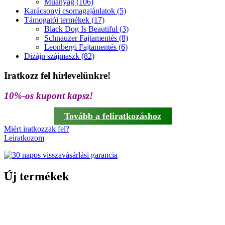
Műanyag (106)
Karácsonyi csomagajánlatok (5)
Támogatói termékek (17)
Black Dog Is Beautiful (3)
Schnauzer Fajtamentés (8)
Leonbergi Fajtamentés (6)
Dizájn szájmaszk (82)
Iratkozz fel hírlevelünkre!
10%-os kupont kapsz!
Tovább a feliratkozáshoz
Miért iratkozzak fel?
Leiratkozom
Új termékek