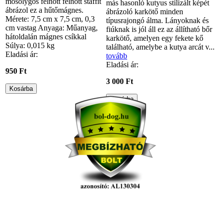
mosolygós felnőtt felnőtt staffit
más hasonló kutyus stilizált képét
ábrázol ez a hűtőmágnes.
ábrázoló karkötő minden
Mérete: 7,5 cm x 7,5 cm, 0,3
típusrajongó álma. Lányoknak és
cm vastag Anyaga: Műanyag,
fiúknak is jól áll ez az állítható bőr
hátoldalán mágnes csíkkal
karkötő, amelyen egy fekete kő
Súlya: 0,015 kg
található, amelybe a kutya arcát v...
Eladási ár:
tovább
Eladási ár:
950 Ft
3 000 Ft