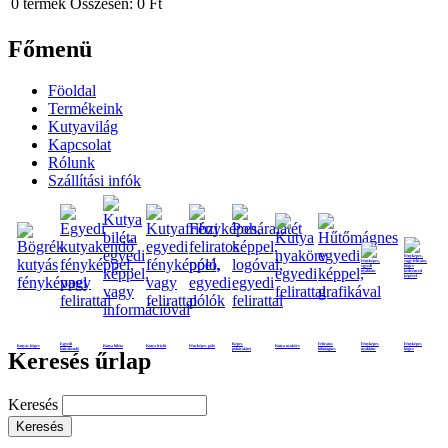
0
termék
Összesen:
0 Ft
Főmenü
Föoldal
Termékeink
Kutyavilág
Kapcsolat
Rólunk
Szállítási infók
Egyedi
Képes
Feliratos
Fényképes
Fényképes
Kutyás bögre
Kutya biléta
Kutya frizbi
Fényképes póló
Kutya nyakörv
kutyakendő
poháralátét
hűtmágnes
nyaklánc
bögre
Keresés űrlap
Keresés