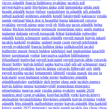
vicces ajándék
francia bulldogos nyaklánc
tacskós toll
névjegykártya tartó
fényképes táska
zöld
laptoptáska
afgán agár
beagle ajándék
boxer
égősor
varázsbögre
fa ajándék
női ajándék
pitbull karkötő
goldenes ajándék
kendő
báránytüdő
kakizacsi
vizslás
naptár
egérpad
black dog is beautiful
barna
lakástextil
csivava
nyaklánc
egyedi párna
spizt
nyúl
eb
Shih-tzu
tacsis ajándék
belga
juhász
Bichon bolognese
pormaszk
pomerániai spicc
autós matrica
malamut
dalmata
egyedi tornazsák
felirat
kirándulás
rottweiler
ajándék
közép schnauzer
autós ajándék
egyedi maszk
kutyás takaró
tacskós karkötő
nyaklánc
spániel
pomi
csont
egyedi telefontok
egyedi nyakkendő
francia bulldog táska
szálkásszőrű tacskó
bullterrier maszk
french buldog
sárlehúzó
pad
jutalomfalat
lazacbőr
bögre
szemmaszk
yorkie
fagyasztva szárított
hűtőmágnes
újfundlandi
lepényhal
egyedi kulcstartó
egyedi kutyás tábla
csivavás
ékszer
hobby
kutyás kitűző
sapka
kutya cipő
női sál
schnauzer
maci
bernáthegyi nyaklánc
kutyás lámpa
csivavás fülbevaló
szív
játék
egyedi textília
tacskó
fajtamentés
lábtörlő
vizslás maszk
shi-tzu
fa
kulcstartó
west highland white terrier
bullterrier ajándék
ajándékutalvány
zsebtükör
skót terrier
olasz agár
tacskós papucs
kutyás falióra
mopsz
kormányvédő
pomerániai törpespicc
németjuhász
magyar agár
vizslás párna
nyakörv
naptár 2026
stainless steel
corgi nyaklánc
konyhai kellék
yorki
kutyás könyv
alsónadrág
bevásárlótáska
fényképes ajándék
kutyás övtáska
yorkie
ajándék
fém ajándék
staffordshire terrier
kutyás ajándék
fém karkötő
könyv
naptár 2025
törpespicc
tacskós naptár
tacskós óra
chow chow