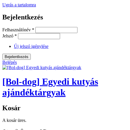
Ugrás a tartalomra
Bejelentkezés
Felhasználónév
*
Jelszó
*
Új jelszó igénylése
Belépés
[Bol-dog] Egyedi kutyás
ajándéktárgyak
Kosár
A kosár üres.