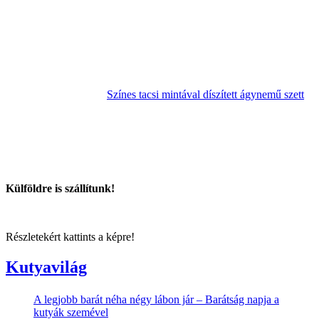
Színes tacsi mintával díszített ágynemű szett
Külföldre is szállítunk!
Részletekért kattints a képre!
Kutyavilág
A legjobb barát néha négy lábon jár – Barátság napja a
kutyák szemével