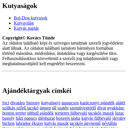
Kutyaságok
Bol-Dog kutyusok
Kutyavilág
Kutyás naptár
Copyright© Kovács Tünde
Az oldalon található képi és szöveges tartalmak szerzői jogvédelem
alatt állnak. Az oldalon található tartalom bármilyen formában
történő másolása, módosítása, átalakítása vagy kiegészítése tilos.
Felhasználásukhoz közvetlenül a szerzői jog tulajdonosától vagy
meghatalmazottjától kell engedélyt beszerezni.
Ajándéktárgyak címkéi
foci
divatáru
Snoopy
kutyafagyi
tapancsos
karácsonyi ajándék
alátét
szálkás szőrű tacskó
ünnep
tál
szatén
szemüvegtörlő
divat
nyakkánc
boston terrier
pitbull ajándék
terrieres fülbevaló
tacskós maszk
lazac
bagoly
házi papucs
üléshuzat
boxeres táska
kutyás fülbevaló
járvány
bichon
labrador ékszer
kutyás maszk
tacskós ágynemű
névtábla