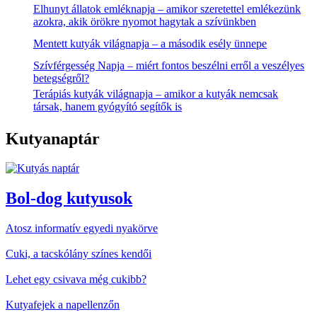
Elhunyt állatok emléknapja – amikor szeretettel emlékezünk
azokra, akik örökre nyomot hagytak a szívünkben
Mentett kutyák világnapja – a második esély ünnepe
Szívférgesség Napja – miért fontos beszélni erről a veszélyes
betegségről?
Terápiás kutyák világnapja – amikor a kutyák nemcsak
társak, hanem gyógyító segítők is
Kutyanaptár
Bol-dog kutyusok
Atosz informatív egyedi nyakörve
Cuki, a tacskólány színes kendői
Lehet egy csivava még cukibb?
Kutyafejek a napellenzőn