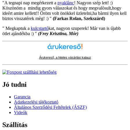
"A tegnapi nap megérkezett a
nyaklànc
! Nagyon szép lett! :)
Köszönöm a mindig gyors vàlaszokat és hogy megvalòsult,hogy
ideért amire kellett!! Öröm volt önökkel üzletelni,ha bàrmi ilyen kell
biztos visszatérek mèg! :) "
(Farkas Rolan, Szekszárd)
" Megkaptuk a
kulcstartó
kat, nagyon szuperek! Már van is újabb
ötlet ajándékba :) "
(Frey Krisztina, Mór)
Árukereső, a hiteles vásárlási kalauz
Jó tudni
Garancia
Adatkezelési tájékoztató
Általános Szerződési Feltételek (ÁSZF)
Videók
Szállítás