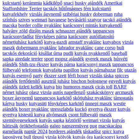
kulcstartó
kerámmia
kádkilépő
snaci
husky ajándék
Amerikai
Staffordshire Terrier
tacskós hűtőmágnes
fém kulcstartó
kutyafekhely
vizslás ágynemű
szibériai husky
doberman
ruha
színhús
szives
weimari
havanese
bevásárló szatyor
tacskó ajándék
macska
border collie nyaklánc
karácsonyi mintás kutyakendő
halvány zöld
dizájn maszk
schnauzer ajándék
tappancsos
karácsonyfadísz
fényképes párna
karácsony
autóillatosító
németjuhász karkötő
kutya-gazdi
amstaff nyaklánc
kutyabox
vizsla
maszk
dobermann nyaklánc
labrador nyaklánc
cane corso
buli
tacskós dekoráció
kisállat úrna
pudli
kutyás nyakkendő
baseball
sapka
airedale terrier
sport
mopsz ajándék
gyerek maszk
húsvéti
ajándék
Shih-tzu ékszer
kutyás párna
karácsonyi maszk
tappancsos
fülbevaló
telefontok
kutyafajta
papillon
kutyás párnahuzat
filc
utazás
kutyás esernyő
party
ékszer szett
férfi boxer
vizslás táska
spicces
ajándék
fertőtlenítő
ausztrál juhász
bischon bolognese
egyedi kutyás
ajándék
üzleti kellék
kutya
bio
humoros maszk
cicás toll
BARF
német juhász
olasz vizsla
autós napellenző
szakácskönyv
arcmaszk
boxer ágynemű
tappancsos karkötő
skótjuhász nyaklánc
támogatás
kártya
husky
kutyasüti
fényképes karkötő
ünnepi maszk
westie
ajándék
boxer nyaklánc
stresszlabda
kuckó
gyertya
ékszer
kutyás
gyertya
kistestű kutya
alvómaszk
csont fülbevaló
maszk
szemüvegeseknek
kutyás sapka
kéztörlő
weimari vizsla
kutyás
hátizsák
örökbefogadás
galgo
napszemüveg
pug
macskacápa
garnélarák
naptár 2024
borderes ajándék
táskadísz
spicc kutya
laposüveg
bull típusú
vizsla kölyök
kutyás óra
karácsonyi kendő