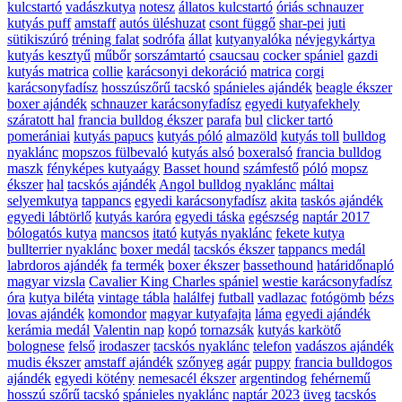
kulcstartó
vadászkutya
notesz
állatos kulcstartó
óriás schnauzer
kutyás puff
amstaff
autós üléshuzat
csont függő
shar-pei
juti
sütikiszúró
tréning falat
sodrófa
állat
kutyanyalóka
névjegykártya
kutyás kesztyű
műbőr
sorszámtartó
csaucsau
cocker spániel
gazdi
kutyás matrica
collie
karácsonyi dekoráció
matrica
corgi
karácsonyfadísz
hosszúszőrű tacskó
spánieles ajándék
beagle ékszer
boxer ajándék
schnauzer karácsonyfadísz
egyedi kutyafekhely
száratott hal
francia bulldog ékszer
parafa
bul
clicker tartó
pomerániai
kutyás papucs
kutyás póló
almazöld
kutyás toll
bulldog
nyaklánc
mopszos fülbevaló
kutyás alsó
boxeralsó
francia bulldog
maszk
fényképes kutyaágy
Basset hound
számfestő
póló
mopsz
ékszer
hal
tacskós ajándék
Angol bulldog nyaklánc
máltai
selyemkutya
tappancs
egyedi karácsonyfadísz
akita
taskós ajándék
egyedi lábtörlő
kutyás karóra
egyedi táska
egészség
naptár 2017
bólogatós kutya
mancsos
itató
kutyás nyaklánc
fekete kutya
bullterrier nyaklánc
boxer medál
tacskós ékszer
tappancs medál
labrdoros ajándék
fa termék
boxer ékszer
bassethound
határidőnapló
magyar vizsla
Cavalier King Charles spániel
westie karácsonyfadísz
óra
kutya biléta
vintage tábla
halálfej
futball
vadlazac
fotógömb
bézs
lovas ajándék
komondor
magyar kutyafajta
láma
egyedi ajándék
kerámia medál
Valentin nap
kopó
tornazsák
kutyás karkötő
bolognese
felső
irodaszer
tacskós nyaklánc
telefon
vadászos ajándék
mudis ékszer
amstaff ajándék
szőnyeg
agár
puppy
francia bulldogos
ajándék
egyedi kötény
nemesacél ékszer
argentindog
fehérnemű
hosszú szőrű tacskó
spánieles nyaklánc
naptár 2023
üveg
tacskós