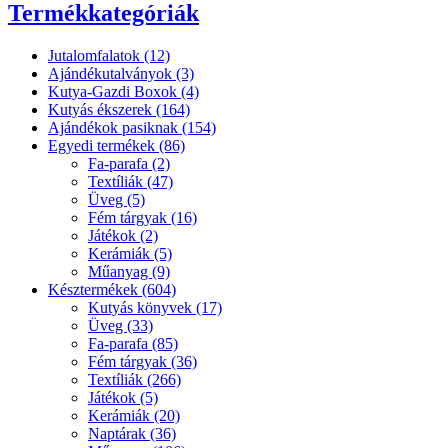
Termékkategóriák
Jutalomfalatok (12)
Ajándékutalványok (3)
Kutya-Gazdi Boxok (4)
Kutyás ékszerek (164)
Ajándékok pasiknak (154)
Egyedi termékek (86)
Fa-parafa (2)
Textíliák (47)
Üveg (5)
Fém tárgyak (16)
Játékok (2)
Kerámiák (5)
Műanyag (9)
Késztermékek (604)
Kutyás könyvek (17)
Üveg (33)
Fa-parafa (85)
Fém tárgyak (36)
Textíliák (266)
Játékok (5)
Kerámiák (20)
Naptárak (36)