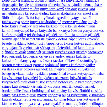
törpe uszkár
mamusz
csősál
ónémetjuhász
kutyaiskola
falmatrica
törpe spicc
beagle
telefontartó
németjuhászos ajándék
németjuhász
táska
corgi ékszer
falióra
kutya törölköző
dán dog
kuvasz
labi
németjuhászos karácsonyfadísz
kutyás
skótjuhász
kis angol agár
Shiba Inu
ajándék focirajongóknak
egyedi kutyágy
ausztrál
juhászkutya
póráz
kutyás határidőnapló
mopsz nyaklánc
kutyás
felső
kutya nyakörv
labrador karkötő
irodai kellék
dobermann
karkötő
kutyacipő
belga kutyasör
bankkártya
édesburgonya
tacskós
karácsonyfadísz
felsőruházat
ajándék óra
francia bulldog ajándék
huskys ajándék
német vizsla
ajándék doboz
cápa
vicces
keverék
beagle nyaklánc
jótékonyság
tappancsos ékszer
kutyás autóillatosító
corgi ajándék
zsebnaptár
sárkaparó
kézfertőtlenítő
labradoros
ajándék
mikulás
falinaptár
szilikon
kutyás ékszer
kristály
szemüveg
Kedvenceink kedvencei
csivavás ajándék
agaras kulcstartó
kulcstartó
műanyag
agaras ékszer
tacskós fülbevaló
számítógép
boston terrier ékszer
garnéla
szánhúzó
kutyás karácsonyfadísz
vizslás ékszer
boxeres ajándék
LED
egyedi póráz
kutyakendő
betegség
vizsa
husky nyaklánc
pomerániai ékszer
kutyapiszok
baba
kutyás naptár
kutyapléd
fényképes pénztárca
húsvéti mintás
kutyakendő
csau csau
aussie
karkötő
border collie
karácsonyfadísz
színes kutyakendő
kártyatartó
kis olasz agár
támogatói termék
border collie ékszer
bulldog pad
takarmány
kutyás lábtörlő
tacskós
sapka
pass tartó
nyuszi
maszk
koponya
bújós kutyafekhely
strasszos
kutyák ékszer
retriever
ajtótámasz
konyhai felszerelés
kutyabarát
kínai meztelen kutya
cica
agaras nyaklánc
mudis ajándék
bedlington