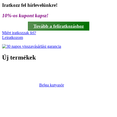
Iratkozz fel hírlevelünkre!
10%-os kupont kapsz!
Tovább a feliratkozáshoz
Miért iratkozzak fel?
Leiratkozom
Új termékek
Belga kutyasör