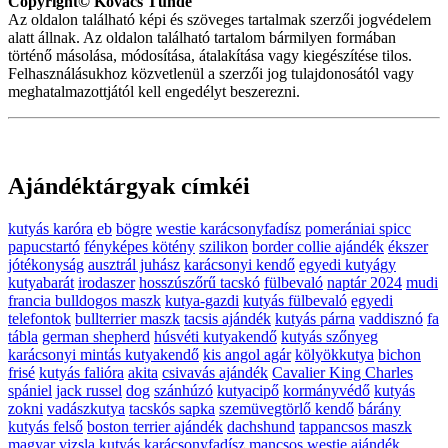
Copyright© Kovács Tünde
Az oldalon található képi és szöveges tartalmak szerzői jogvédelem
alatt állnak. Az oldalon található tartalom bármilyen formában
történő másolása, módosítása, átalakítása vagy kiegészítése tilos.
Felhasználásukhoz közvetlenül a szerzői jog tulajdonosától vagy
meghatalmazottjától kell engedélyt beszerezni.
Ajándéktárgyak címkéi
kutyás karóra
eb
bögre
westie karácsonyfadísz
pomerániai spicc
papucstartó
fényképes kötény
szilikon
border collie ajándék
ékszer
jótékonyság
ausztrál juhász
karácsonyi kendő
egyedi kutyágy
kutyabarát
irodaszer
hosszúszőrű tacskó
fülbevaló
naptár 2024
mudi
francia bulldogos maszk
kutya-gazdi
kutyás fülbevaló
egyedi
telefontok
bullterrier maszk
tacsis ajándék
kutyás párna
vaddisznó
fa
tábla
german shepherd
húsvéti kutyakendő
kutyás szőnyeg
karácsonyi mintás kutyakendő
kis angol agár
kölyökkutya
bichon
frisé
kutyás falióra
akita
csivavás ajándék
Cavalier King Charles
spániel
jack russel
dog
szánhúzó
kutyacipő
kormányvédő
kutyás
zokni
vadászkutya
tacskós sapka
szemüvegtörlő kendő
bárány
kutyás felső
boston terrier ajándék
dachshund
tappancsos maszk
magyar vizsla
kutyás karácsonyfadísz
mancsos
westie ajándék