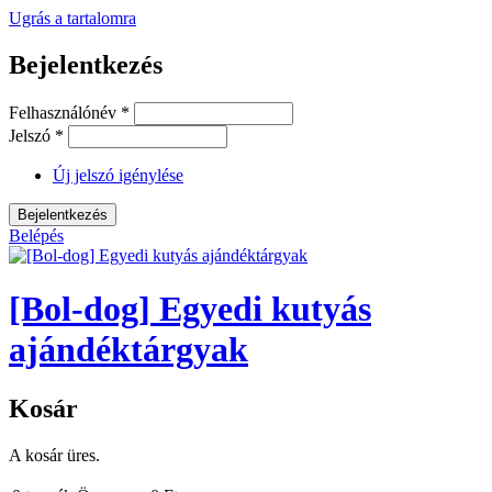
Ugrás a tartalomra
Bejelentkezés
Felhasználónév
*
Jelszó
*
Új jelszó igénylése
Belépés
[Bol-dog] Egyedi kutyás
ajándéktárgyak
Kosár
A kosár üres.