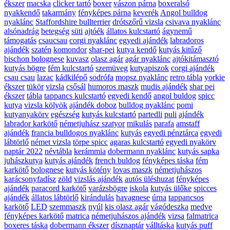
ékszer
macska
clicker tartó
boxer
vászon párna
boxeralsó
nyakkendő
takarmány
fényképes párna
keverék
Angol bulldog
nyaklánc
Staffordshire bullterrier
drótszőrű vizsla
csivava nyaklánc
alsónadrág
betegség
süti
ajtóék
állatos kulcstartó
ágynemű
támogatás
csaucsau
corgi nyaklánc
egyedi ajándék
labradoros
ajándék
szatén
komondor
shar-pei
kutya kendő
kutyás kitűző
bischon bolognese
kuvasz
olasz agár
agár nyaklánc
ajtókitámasztó
kutyás bögre
fém kulcstartó
szemüveg
kutyapiszok
corgi ajándék
csau csau
lazac
kádkilépő
sodrófa
mopsz nyaklánc
retro tábla
yorkie
ékszer
tükör
vizsla
csősál
humoros maszk
mudis ajándék
shar pei
ékszer
tábla
tappancs kulcstartó
egyedi kendő
angol buldog
spicc
kutya
vizsla kölyök
ajándék doboz
bulldog nyaklánc
pomi
kutyanyakörv
egészség
kutyás kulcstartó
partedli
puli
ajándék
labrador karkötő
németjuhász szatyor
mikulás
parafa
amstaff
ajándék
francia bulldogos nyaklánc
kutyás
egyedi pénztárca
egyedi
lábtörlő
német vizsla
törpe spicc
agaras kulcstartó
egyedi nyakörv
naptár 2022
névtábla
kerámmia
dobermann nyaklánc
kutyás sapka
juhászkutya
kutyás ajándék
french buldog
fényképes táska
fém
karkötő
bolognese
kutyás kötény
lovas maszk
németjuhászos
karácsonyfadísz
zöld
vizslás ajándék
autós üléshuzat
fényképes
ajándék
paracord karkötő
varázsbögre
iskola
kutyás ülőke
spicces
ajándék
állatos lábtörlő
kirándulás
havagnese
úrna
tappancsos
karkötő
LED
szemmaszk
nyúl
kis olasz agár
vágódeszka
medve
fényképes karkötő
matrica
németjuhászos ajándék
vizsa
falmatrica
boxeres táska
dobermann ékszer
dísznaptár
válltáska
kutyás puff