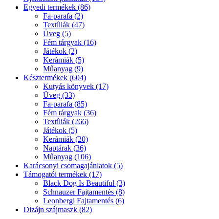
Egyedi termékek (86)
Fa-parafa (2)
Textíliák (47)
Üveg (5)
Fém tárgyak (16)
Játékok (2)
Kerámiák (5)
Műanyag (9)
Késztermékek (604)
Kutyás könyvek (17)
Üveg (33)
Fa-parafa (85)
Fém tárgyak (36)
Textíliák (266)
Játékok (5)
Kerámiák (20)
Naptárak (36)
Műanyag (106)
Karácsonyi csomagajánlatok (5)
Támogatói termékek (17)
Black Dog Is Beautiful (3)
Schnauzer Fajtamentés (8)
Leonbergi Fajtamentés (6)
Dizájn szájmaszk (82)