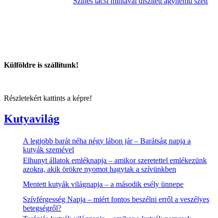
Színes tacsi mintával díszített ágynemű szett
Külföldre is szállítunk!
Részletekért kattints a képre!
Kutyavilág
A legjobb barát néha négy lábon jár – Barátság napja a
kutyák szemével
Elhunyt állatok emléknapja – amikor szeretettel emlékezünk
azokra, akik örökre nyomot hagytak a szívünkben
Mentett kutyák világnapja – a második esély ünnepe
Szívférgesség Napja – miért fontos beszélni erről a veszélyes
betegségről?