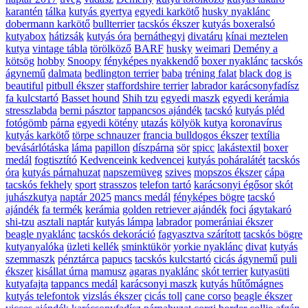
karantén
tálka
kutyás gyertya
egyedi karkötő
husky nyaklánc
dobermann karkötő
bullterrier
tacskós ékszer
kutyás boxeralsó
kutyabox
hátizsák
kutyás óra
bernáthegyi
divatáru
kínai meztelen
kutya
vintage tábla
törölköző
BARF
husky
weimari
Demény a
kötsög
hobby
Snoopy
fényképes nyakkendő
boxer nyaklánc
tacskós
ágynemű
dalmata
bedlington terrier
baba
tréning falat
black dog is
beautiful
pitbull ékszer
staffordshire terrier
labrador karácsonyfadísz
fa kulcstartó
Basset hound
Shih tzu
egyedi maszk
egyedi kerámia
stresszlabda
berni pásztor
tappancsos ajándék
tacskó
kutyás pléd
fotógömb
párna
egyedi kötény
utazás
kölyök kutya
koronavírus
kutyás karkötő
törpe schnauzer
francia bulldogos ékszer
textília
bevásárlótáska
láma
papillon
díszpárna
sör
spicc
lakástextil
boxer
medál
fogtisztító
Kedvenceink kedvencei
kutyás poháralátét
tacskós
óra
kutyás párnahuzat
napszemüveg
szives
mopszos ékszer
cápa
tacskós fekhely
sport
strasszos
telefon tartó
karácsonyi égősor
skót
juhászkutya
naptár 2025
mancs medál
fényképes bögre
tacskó
ajándék
fa termék
kerámia
golden retriever ajándék
foci
ágytakaró
shi-tzu
asztali naptár
kutyás lámpa
labrador
pomerániai ékszer
beagle nyaklánc
tacskós dekoráció
fagyasztva szárított
tacskós bögre
kutyanyalóka
üzleti kellék
sminktükör
yorkie nyaklánc
divat
kutyás
szemmaszk
pénztárca
papucs
tacskós kulcstartó
cicás ágynemű
puli
ékszer
kisállat úrna
mamusz
agaras nyaklánc
skót terrier
kutyasüti
kutyafajta
tappancs medál
karácsonyi maszk
kutyás hűtőmágnes
kutyás telefontok
vizslás ékszer
cicás toll
cane corso
beagle ékszer