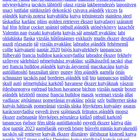
névjegykártya
tacskós lábtörlő
olasz vizsla
lakberendezés
laposüveg
snaci
jutifalat
sütikiszúró
dekoráció
csivava ajándék
vicces
fa
ajándék
kutyás notesz
kutyabiléta
kutya
tréningezés
stainless steel
táskadísz
karlánc
plüss
golden retriever ékszer
kutyafagyi
száratott
hal
fém
felirat
cocker spániel
pitbull ajándék
utónévkönyv
lazacbőr
Valentin nap
északi kutyafajta
kutyás sál
amstaff nyaklánc
labi
oldaltáska
flaska
vizslás hűtőmágnes
exkluzív
mudis ékszer
deszka
gazdi
rózsaszín
tál
vizslás nyaklánc
labrador ajándék
fehérnemű
collie
kártyatartó
naptár 2020
bújós kutyafekhely
tappancsos
fülbevaló
francia bulldog karácsonyfadísz
labrador ékszer
fekhely
szőnyeg
sárlehúzó
németjuhász nyaklánc
szálkásszőrű tacskó
shar
pei
francia bulldog ajándék
kutyás ágynemű
macskacápa
kutyás
autóillatosító
használati tárgy
puppy
fém ajándék
garnéla
óriás
schnauzer
tacskós pad
borderes ajándék
toll
bio
tappancsos
műbőr
skull
autó
németjuhász karkötő
havanese
ékszer kutyáknak
vászon
édesburgonya
egérpad
bichon havanese
bichon
vizslás naptár
boxer
ajándék
kéztörlő
mopsz
francia bulldog
maszk
weimari vizsla
állat
vadlazac
ajtótámasz
pomerániai nyaklánc
póráz
szív
bullterrier táska
kutyás hátizsák
pomerániai
vizslás táska
fényképes kutyaágy
agaras
karácsonyfadísz
egyedi üveg
szájmaszk
feliratos ajándék
mopsz
ékszer
zsebnaptár
fényképes pénztárca
kitűző
pitbull karkötő
tapancsos
égősor
fém tábla
autóillatosító
egyedi ékszer
kártya
dán
dog
naptár 2023
garnélarák
egyedi bögre
húsvéti mintás kutyakendő
tacskós sál
retriever
kutyák ékszer
dísztárgy
üléshuzat
kistestű kutya
naptár 2017
üveg
vadász
Demény
kutya törölköző
kutyás takaró