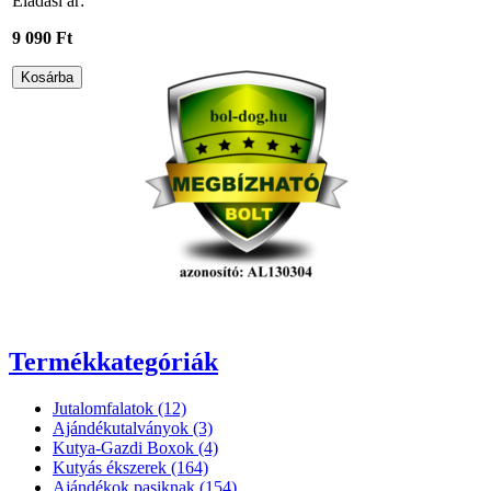
Eladási ár:
9 090 Ft
Termékkategóriák
Jutalomfalatok (12)
Ajándékutalványok (3)
Kutya-Gazdi Boxok (4)
Kutyás ékszerek (164)
Ajándékok pasiknak (154)