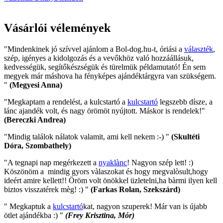
Vásárlói vélemények
"Mindenkinek jó szívvel ajánlom a Bol-dog.hu-t, óriási a
választék
,
szép, igényes a kidolgozás és a vevőkhöz való hozzáállásuk,
kedvességük, segítőkészségük és türelmük példamutató! Én sem
megyek már máshova ha fényképes ajándéktárgyra van szükségem.
"
(Megyesi Anna)
"Megkaptam a rendelést, a kulcstartó a
kulcstartó
legszebb dísze, a
lánc ajandék volt, és nagy örömöt nyújtott. Máskor is rendelek!"
(Bereczki Andrea)
"Mindig találok nálatok valamit, ami kell nekem :-) "
(Skultéti
Dóra, Szombathely)
"A tegnapi nap megérkezett a
nyaklànc
! Nagyon szép lett! :)
Köszönöm a mindig gyors vàlaszokat és hogy megvalòsult,hogy
ideért amire kellett!! Öröm volt önökkel üzletelni,ha bàrmi ilyen kell
biztos visszatérek mèg! :) "
(Farkas Rolan, Szekszárd)
" Megkaptuk a
kulcstartó
kat, nagyon szuperek! Már van is újabb
ötlet ajándékba :) "
(Frey Krisztina, Mór)