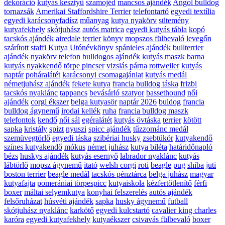
dekoráció
kutyás kesztyű
szamojéd
mancsos ajándék
Angol bulldog
tornazsák
Amerikai Staffordshire Terrier
telefontartó
egyedi textília
egyedi karácsonyfadísz
műanyag
kutya nyakörv
sütemény
kutyafekhely
skótjuhász
autós matrica
egyedi kutyás tábla
kopó
tacskós ajándék
airedale terrier
könyv
mopszos fülbevaló
levegőn
szárított
staffi
Kutya Utónévkönyv
spánieles ajándék
bullterrier
ajándék
nyakörv
telefon
bulldogos ajándék
kutyás maszk
barna
kutyás nyakkendő
törpe pincser
vizslás párna
rottweiler
kutyás
naptár
poháralátét
karácsonyi csomagajánlat
kutyás medál
németjuhász ajándék
fekete kutya
francia bulldog táska
frizbi
tacskós nyaklánc
tappancs
bevásárló szatyor
bassethound
női
ajándék
corgi ékszer
belga kutyasör
naptár 2026
buldog
francia
bulldog ágynemű
irodai kellék
ruha
francia bulldog maszk
telefontok
kendő
női sál
egéralátét
kutyás övtáska
terrier
kötött
sapka
kristály
spizt
nyuszi
spicc ajándék
tűzzománc medál
szemüvegtörlő
egyedi táska
szibériai husky
zsebtükör
kutyakendő
színes kutyakendő
mókus
német juhász
kutya biléta
határidőnapló
bézs
huskys ajándék
kutyás esernyő
labrador nyaklánc
kutyás
lábtörlő
mopsz ágynemű
itató
welsh corgi
roti
beagle
pug
shiba
juti
boston terrier
beagle medál
tacskós pénztárca
belga juhász
magyar
kutyafajta
pomerániai törpespicc
kutyaiskola
kézfertőtlenítő
férfi
boxer
máltai selyemkutya
konyhai felszerelés
autós ajándék
felsőruházat
húsvéti ajándék
sapka
husky ágynemű
futball
skótjuhász nyaklánc
karkötő
egyedi kulcstartó
cavalier king charles
karóra
egyedi kutyafekhely
kutyaékszer
csivavás fülbevaló
boxer