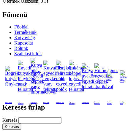
0
termék
Összesen:
0 Ft
Főmenü
Föoldal
Termékeink
Kutyavilág
Kapcsolat
Rólunk
Szállítási infók
Egyedi
Képes
Feliratos
Fényképes
Fényképes
Kutyás bögre
Kutya biléta
Kutya frizbi
Fényképes póló
Kutya nyakörv
kutyakendő
poháralátét
hűtmágnes
nyaklánc
bögre
Keresés űrlap
Keresés