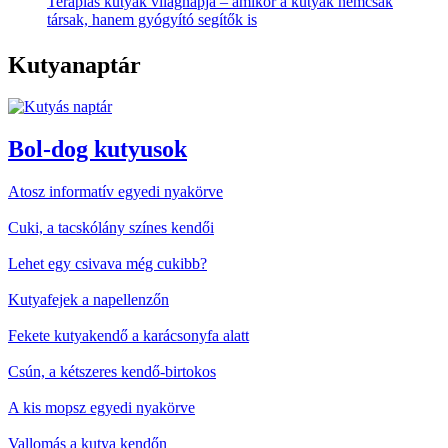
Terápiás kutyák világnapja – amikor a kutyák nemcsak
társak, hanem gyógyító segítők is
Kutyanaptár
Bol-dog kutyusok
Atosz informatív egyedi nyakörve
Cuki, a tacskólány színes kendői
Lehet egy csivava még cukibb?
Kutyafejek a napellenzőn
Fekete kutyakendő a karácsonyfa alatt
Csún, a kétszeres kendő-birtokos
A kis mopsz egyedi nyakörve
Vallomás a kutya kendőn