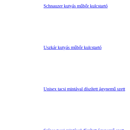
Schnauzer kutyás műbőr kulcstartó
Uszkár kutyás műbőr kulcstartó
Unisex tacsi mintával díszített ágynemű szett