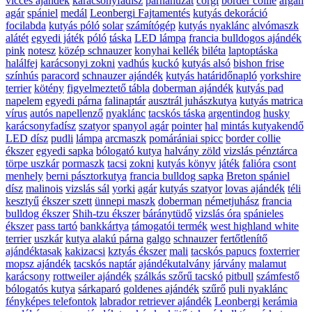
vicces ajándék
karácsonyfadísz
párnahuzat
corgi
border collie
afgán
agár
spániel
medál
Leonbergi Fajtamentés
kutyás dekoráció
focilabda
kutyás póló
solar
számítógép
kutyás nyaklánc
alvómaszk
alátét
egyedi játék
póló
táska
LED lámpa
francia bulldogos ajándék
pink
notesz
közép schnauzer
konyhai kellék
biléta
laptoptáska
halálfej
karácsonyi zokni
vadhús
kuckó
kutyás alsó
bishon frise
színhús
paracord
schnauzer ajándék
kutyás határidőnapló
yorkshire
terrier
kötény
figyelmeztető tábla
doberman ajándék
kutyás pad
napelem
egyedi párna
falinaptár
ausztrál juhászkutya
kutyás matrica
vírus
autós napellenző
nyaklánc
tacskós táska
argentindog
husky
karácsonyfadísz
szatyor
spanyol agár
pointer
hal
mintás kutyakendő
LED dísz
pudli
lámpa
arcmaszk
pomárániai spicc
border collie
ékszer
egyedi sapka
bólogató kutya
halvány zöld
vizslás pénztárca
törpe uszkár
pormaszk
tacsi
zokni
kutyás könyv
játék
falióra
csont
menhely
berni pásztorkutya
francia bulldog sapka
Breton spániel
dísz
malinois
vizslás sál
yorki
agár
kutyás szatyor
lovas ajándék
téli
kesztyű
ékszer szett
ünnepi maszk
doberman
németjuhász
francia
bulldog ékszer
Shih-tzu ékszer
báránytüdő
vizslás óra
spánieles
ékszer
pass tartó
bankkártya
támogatói termék
west highland white
terrier
uszkár
kutya alakú párna
galgo
schnauzer
fertőtlenítő
ajándéktasak
kakizacsi
kztyás ékszer
mali
tacskós papucs
foxterrier
mopsz ajándék
tacskós naptár
ajándékutalvány
járvány
malamut
karácsony
rottweiler ajándék
szálkás szőrű tacskó
pitbull
számfestő
bólogatós kutya
sárkaparó
goldenes ajándék
szűrő
puli nyaklánc
fényképes telefontok
labrador retriever ajándék
Leonbergi
kerámia