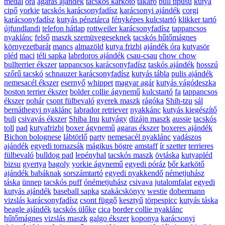
medál
óra
agaras ajándék
tacskós karkötő
takaró
bull típusú
kutya
cipő
yorkie
tacskós karácsonyfadísz
karácsonyi ajándék
corgi
karácsonyfadísz
kutyás pénztárca
fényképes kulcstartó
klikker tartó
újfundlandi
telefon hátlap
rottweiler karácsonyfadísz
tappancsos
nyaklánc
felső
maszk szemüvegeseknek
tacskós hűtőmágnes
környezetbarát
mancs
almazöld
kutya frizbi
ajándék óra
kutyasör
pléd
maci
téli sapka
labrdoros ajándék
csau-csau
chow chow
bullterrier ékszer
tappancsos karácsonyfadísz
taskós ajándék
hosszú
szőrű tacskó
schnauzer karácsonyfadísz
kutyás tábla
pulis ajándék
nemesacél ékszer
esernyő
whippet
magyar agár
kutyás vágódeszka
boston terrier ékszer
bolder collie ágynemű
kulcstartó
fa
tappancsos
ékszer
pohár
csont fülbevaló
gyerek maszk
rágóka
Shih-tzu
sál
bernáthegyi nyaklánc
labrador retriever
nyakkánc
kutyás kiegészítő
buli
csivavás ékszer
Shiba Inu
kutyágy
dizájn maszk
aussie
tacskós
toll
pad
kutyafrizbi
boxer ágynemű
agaras ékszer
boxeres ajándék
Bichon bolognese
lábtörlő
party
nemesacél nyaklánc
vadászos
ajándék
egyedi tornazsák
mágikus bögre
amstaff
ír szetter
terrieres
fülbevaló
bulldog pad
lepényhal
tacskós maszk
övtáska
kutyapléd
bizsu
gyertya
bagoly
yorkie ágynemű
egyedi póráz
bőr karkötő
ajándék babáknak
sorszámtartó
egyedi nyakkendő
németjuhász
táska
ünnep
tacskós puff
ónémetjuhász
csivava
jutalomfalat
egyedi
kutyás ajándék
baseball sapka
szakácskönyv
westie
dobermann
vizslás karácsonyfadísz
csont függő
kesztyű
törpespicc
kutyás táska
beagle ajándék
tacskós ülőke
cica
border collie nyaklánc
hűtőmágnes
vizslás maszk
galgo ékszer
koponya
karácsonyi