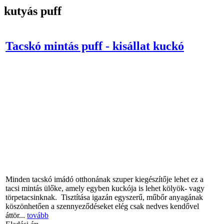
kutyás puff
Tacskó mintás puff - kisállat kuckó
Minden tacskó imádó otthonának szuper kiegészítője lehet ez a
tacsi mintás ülőke, amely egyben kuckója is lehet kölyök- vagy
törpetacsinknak. Tisztítása igazán egyszerű, műbőr anyagának
köszönhetően a szennyeződéseket elég csak nedves kendővel
áttör...
tovább