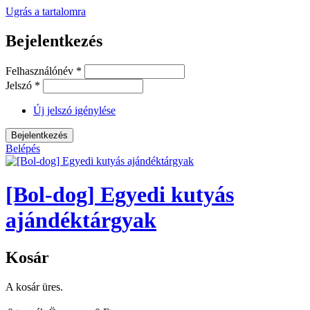
Ugrás a tartalomra
Bejelentkezés
Felhasználónév
*
Jelszó
*
Új jelszó igénylése
Belépés
[Bol-dog] Egyedi kutyás
ajándéktárgyak
Kosár
A kosár üres.