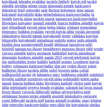
kutyáknak
labrador nyaklánc
tacskós fekhely
kutyás toll
tacskó
ajándék
névtábla
német vizsla
támogatói termék
karácsonyi
dekoráció
felső
rottweiler
agár
Bichon bolognese
úrna
agaras
kulcstartó
kutyafrizbi
táska
németjuhászos karácsonyfadísz
fa
termék
kutyás párna
tacskós maszk
tappancsos karácsonyfadísz
fényképes kutyaágy
amstaff ajándék
francia bulldog ajándék
kutyás
alsó
újfundlandi
egyedi párna
belga juhász
whippet
pomerániai
törpespicc
bulldog nyaklánc
egyedi kutyás tábla
vizslás ágynemű
juhászkutya
húsvéti mintás kutyakendő
terrier
válltáska
konyhai
felszerelés
kutyakendő
párnahuzat
sodrófa
notesz
pulis ajándék
kisállat úrna
szemüvegtörlő kendő
üléshuzat
laposüveg
póló
kéztörlő
tappancsos ékszer
bernáthegyi
mopszos ékszer
pléd
westie
csivava ajándék
kártya
arcmaszk
kádkilépő
kutyás párnahuzat
támogatás
borderes ajándék
naptár 2025
egyedi telefontok
kutyás
óra
staffordshire terrier
halálfej
karkötő
pointer
Leonbergi
kutyás
kötény
schnauzer karácsonyfadísz
shar pei
yorkie ékszer
zokni
bullterrier ékszer
tacskós ülőke
szűrő
boxeres táska
csősál
szálkásszőrű tacskó
eb
falmatrica
spicc
bulldogos ajándék
szánhúzó
levegőn szárított
szemüveg
egyedi táska
poháralátét
kötött sapka
maszk
francia bulldog táska
fényképes karkötő
clicker tartó
kutyás
tábla
telefontartó
gyertya
beagle nyaklánc
száratott hal
lovas maszk
boxer ékszer
csivavás fülbevaló
mókus
névjegykártya tartó
ajtótámasz
boston terrier ajándék
ausztrál juhászkutya
egészség
csont fülbevaló
tacskós puff
karóra
amstaff nyaklánc
snaci
tréning
falat
rottweiler karácsonyfadísz
retro tábla
bio
kutyaiskola
rágóka