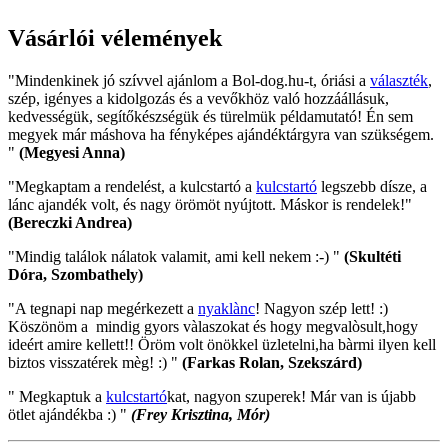
Vásárlói vélemények
"Mindenkinek jó szívvel ajánlom a Bol-dog.hu-t, óriási a
választék
,
szép, igényes a kidolgozás és a vevőkhöz való hozzáállásuk,
kedvességük, segítőkészségük és türelmük példamutató! Én sem
megyek már máshova ha fényképes ajándéktárgyra van szükségem.
"
(Megyesi Anna)
"Megkaptam a rendelést, a kulcstartó a
kulcstartó
legszebb dísze, a
lánc ajandék volt, és nagy örömöt nyújtott. Máskor is rendelek!"
(Bereczki Andrea)
"Mindig találok nálatok valamit, ami kell nekem :-) "
(Skultéti
Dóra, Szombathely)
"A tegnapi nap megérkezett a
nyaklànc
! Nagyon szép lett! :)
Köszönöm a mindig gyors vàlaszokat és hogy megvalòsult,hogy
ideért amire kellett!! Öröm volt önökkel üzletelni,ha bàrmi ilyen kell
biztos visszatérek mèg! :) "
(Farkas Rolan, Szekszárd)
" Megkaptuk a
kulcstartó
kat, nagyon szuperek! Már van is újabb
ötlet ajándékba :) "
(Frey Krisztina, Mór)