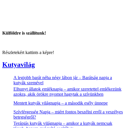
Külföldre is szállítunk!
Részletekért kattints a képre!
Kutyavilág
A legjobb barát néha négy lábon jár – Barátság napja a
kutyák szemével
Elhunyt állatok emléknapja – amikor szeretettel emlékezünk
azokra, akik örökre nyomot hagytak a szívünkben
Mentett kutyák világnapja – a második esély ünnepe
Szívférgesség Napja – miért fontos beszélni erről a veszélyes
betegségről?
Terápiás kutyák világnapja – amikor a kutyák nemcsak