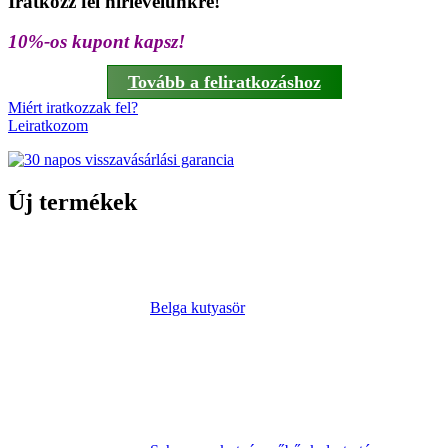
Iratkozz fel hírlevelünkre!
10%-os kupont kapsz!
Tovább a feliratkozáshoz
Miért iratkozzak fel?
Leiratkozom
Új termékek
Belga kutyasör