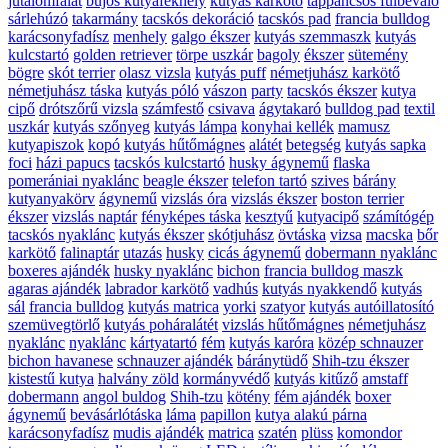
jutalomfalat
bújós kutyafekhely
kutyás karkötő
tappancsos fülbevaló
sárlehúzó
takarmány
tacskós dekoráció
tacskós pad
francia bulldog
karácsonyfadísz
menhely
galgo ékszer
kutyás szemmaszk
kutyás
kulcstartó
golden retriever
törpe uszkár
bagoly
ékszer
sütemény
bögre
skót terrier
olasz vizsla
kutyás puff
németjuhász karkötő
németjuhász táska
kutyás póló
vászon
party
tacskós ékszer
kutya
cipő
drótszőrű vizsla
számfestő
csivava
ágytakaró
bulldog pad
textil
uszkár
kutyás szőnyeg
kutyás lámpa
konyhai kellék
mamusz
kutyapiszok
kopó
kutyás hűtőmágnes
alátét
betegség
kutyás sapka
foci
házi papucs
tacskós kulcstartó
husky ágynemű
flaska
pomerániai nyaklánc
beagle ékszer
telefon tartó
szives
bárány
kutyanyakörv
ágynemű
vizslás óra
vizslás ékszer
boston terrier
ékszer
vizslás naptár
fényképes táska
kesztyű
kutyacipő
számítógép
tacskós nyaklánc
kutyás ékszer
skótjuhász
övtáska
vizsa
macska
bőr
karkötő
falinaptár
utazás
husky
cicás ágynemű
dobermann nyaklánc
boxeres ajándék
husky nyaklánc
bichon
francia bulldog maszk
agaras ajándék
labrador karkötő
vadhús
kutyás nyakkendő
kutyás
sál
francia bulldog
kutyás matrica
yorki
szatyor
kutyás autóillatosító
szemüvegtörlő
kutyás poháralátét
vizslás hűtőmágnes
németjuhász
nyaklánc
nyaklánc
kártyatartó
fém
kutyás karóra
közép schnauzer
bichon havanese
schnauzer ajándék
báránytüdő
Shih-tzu ékszer
kistestű kutya
halvány zöld
kormányvédő
kutyás kitűző
amstaff
dobermann
angol buldog
Shih-tzu
kötény
fém ajándék
boxer
ágynemű
bevásárlótáska
láma
papillon
kutya alakú párna
karácsonyfadísz
mudis ajándék
matrica
szatén
plüss
komondor