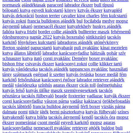
pormaszk
ajándéktasak
paracord
labrador ékszer
bull típusú
bólogató kutya
egyedi kulcstartó
könyv
kztyás ékszer
kutyapléd
kutyás dekoráció
boston terrier
cavalier king charles
fém kulcstartó
kutyás zokni
francia bulldogos ajándék
bul
focilabda
medve
mopsz
ágynemű
takaró
nemesacél ékszer
kutyafekhely
huskys ajándék
falióra
kutya frizbi
border collie ajándék
bullterrier maszk
fehérnemű
édesburgonya
naptár 2022
kutyás boxeralsó
sütikiszúró
tacskós
karkötő
fényképes kulcstartó
labradoros ajándék
utónévkönyv
Breton spániel
papucstartó
kutyabarát
puli nyaklánc
kínai meztelen
kutya
állatos lábtörlő
labrador karácsonyfadísz
hátizsák
pohár
szív
schnauzer
kutya
itató
corgi nyaklánc
Demény
boxer nyaklánc
bishon frise
csivavás ékszer
karácsonyi zokni
collie
klikker tartó
kutyás vágódeszka
tacskós ajándék
tappancsos nyaklánc
használati
tárgy
szájmaszk
egérpad
ír szetter
kutyás övtáska
boxer medál
fém
karkötő
felsőruházat
karácsonyi égősor
labrador retriever ajándék
medál
vágódeszka
színhús
agaras ékszer
cicás toll
ónémetjuhász
kutyás felső
kutyás ülőke
maszk szemüvegeseknek
tacskós
pénztárca
tacskós fülbevaló
beagle
foxterrier
vadlazac
kutyák ékszer
corgi karácsonyfadísz
vászon párna
vadász
kakizacsi
örökbefogadás
tacskós lábtörlő
francia bulldog ágynemű
férfi boxer
vizslás párna
dalmata
pomi
tükör
játék
berni pásztorkutya
kutyás fülbevaló
színes
kutyakendő
kutya biléta
tacskós ágynemű
kendő
tacskós óra
mopsz
ékszer
pomerániai
csont medál
egyedi karkötő
mopsz
agaras
karácsonyfadísz
nemesacél nyaklánc
retriever
ajtóék
buldog
buli