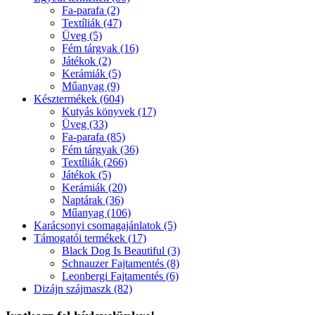
Fa-parafa (2)
Textíliák (47)
Üveg (5)
Fém tárgyak (16)
Játékok (2)
Kerámiák (5)
Műanyag (9)
Késztermékek (604)
Kutyás könyvek (17)
Üveg (33)
Fa-parafa (85)
Fém tárgyak (36)
Textíliák (266)
Játékok (5)
Kerámiák (20)
Naptárak (36)
Műanyag (106)
Karácsonyi csomagajánlatok (5)
Támogatói termékek (17)
Black Dog Is Beautiful (3)
Schnauzer Fajtamentés (8)
Leonbergi Fajtamentés (6)
Dizájn szájmaszk (82)