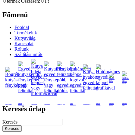
0
termék
Összesen:
0 Ft
Főmenü
Föoldal
Termékeink
Kutyavilág
Kapcsolat
Rólunk
Szállítási infók
Egyedi
Képes
Feliratos
Fényképes
Fényképes
Kutyás bögre
Kutya biléta
Kutya frizbi
Fényképes póló
Kutya nyakörv
kutyakendő
poháralátét
hűtmágnes
nyaklánc
bögre
Keresés űrlap
Keresés