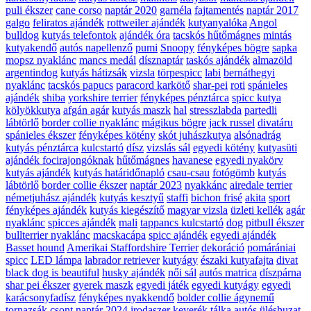
puli ékszer
cane corso
naptár 2020
garnéla
fajtamentés
naptár 2017
galgo
feliratos ajándék
rottweiler ajándék
kutyanyalóka
Angol
bulldog
kutyás telefontok
ajándék óra
tacskós hűtőmágnes
mintás
kutyakendő
autós napellenző
pumi
Snoopy
fényképes bögre
sapka
mopsz nyaklánc
mancs medál
dísznaptár
taskós ajándék
almazöld
argentindog
kutyás hátizsák
vizsla
törpespicc
labi
bernáthegyi
nyaklánc
tacskós papucs
paracord karkötő
shar-pei
roti
spánieles
ajándék
shiba
yorkshire terrier
fényképes pénztárca
spicc kutya
kölyökkutya
afgán agár
kutyás maszk
hal
stresszlabda
partedli
lábtörlő
border collie nyaklánc
mágikus bögre
jack russel
divatáru
spánieles ékszer
fényképes kötény
skót juhászkutya
alsónadrág
kutyás pénztárca
kulcstartó
dísz
vizslás sál
egyedi kötény
kutyasüti
ajándék focirajongóknak
hűtőmágnes
havanese
egyedi nyakörv
kutyás ajándék
kutyás határidőnapló
csau-csau
fotógömb
kutyás
lábtörlő
border collie ékszer
naptár 2023
nyakkánc
airedale terrier
németjuhász ajándék
kutyás kesztyű
staffi
bichon frisé
akita
sport
fényképes ajándék
kutyás kiegészítő
magyar vizsla
üzleti kellék
agár
nyaklánc
spicces ajándék
mali
tappancs kulcstartó
dog
pitbull ékszer
bullterrier nyaklánc
macskacápa
spicc ajándék
egyedi ajándék
Basset hound
Amerikai Staffordshire Terrier
dekoráció
pomárániai
spicc
LED lámpa
labrador retriever
kutyágy
északi kutyafajta
divat
black dog is beautiful
husky ajándék
női sál
autós matrica
díszpárna
shar pei ékszer
gyerek maszk
egyedi játék
egyedi kutyágy
egyedi
karácsonyfadísz
fényképes nyakkendő
bolder collie ágynemű
tornazsák
csont
naptár 2024
irodaszer
keverék
tálka
autós üléshuzat