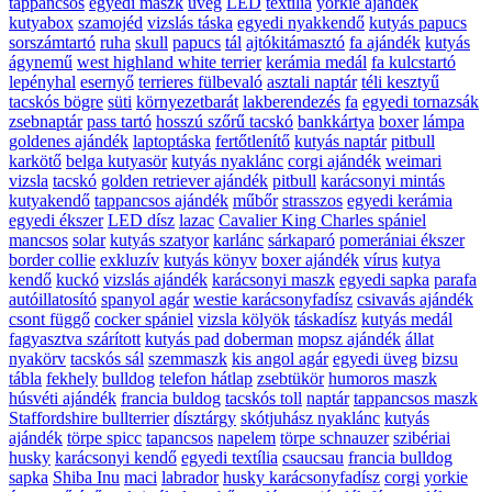
tappancsos
egyedi maszk
üveg
LED
textília
yorkie ajándék
kutyabox
szamojéd
vizslás táska
egyedi nyakkendő
kutyás papucs
sorszámtartó
ruha
skull
papucs
tál
ajtókitámasztó
fa ajándék
kutyás
ágynemű
west highland white terrier
kerámia medál
fa kulcstartó
lepényhal
esernyő
terrieres fülbevaló
asztali naptár
téli kesztyű
tacskós bögre
süti
környezetbarát
lakberendezés
fa
egyedi tornazsák
zsebnaptár
pass tartó
hosszú szőrű tacskó
bankkártya
boxer
lámpa
goldenes ajándék
laptoptáska
fertőtlenítő
kutyás naptár
pitbull
karkötő
belga kutyasör
kutyás nyaklánc
corgi ajándék
weimari
vizsla
tacskó
golden retriever ajándék
pitbull
karácsonyi mintás
kutyakendő
tappancsos ajándék
műbőr
strasszos
egyedi kerámia
egyedi ékszer
LED dísz
lazac
Cavalier King Charles spániel
mancsos
solar
kutyás szatyor
karlánc
sárkaparó
pomerániai ékszer
border collie
exkluzív
kutyás könyv
boxer ajándék
vírus
kutya
kendő
kuckó
vizslás ajándék
karácsonyi maszk
egyedi sapka
parafa
autóillatosító
spanyol agár
westie karácsonyfadísz
csivavás ajándék
csont függő
cocker spániel
vizsla kölyök
táskadísz
kutyás medál
fagyasztva szárított
kutyás pad
doberman
mopsz ajándék
állat
nyakörv
tacskós sál
szemmaszk
kis angol agár
egyedi üveg
bizsu
tábla
fekhely
bulldog
telefon hátlap
zsebtükör
humoros maszk
húsvéti ajándék
francia buldog
tacskós toll
naptár
tappancsos maszk
Staffordshire bullterrier
dísztárgy
skótjuhász nyaklánc
kutyás
ajándék
törpe spicc
tapancsos
napelem
törpe schnauzer
szibériai
husky
karácsonyi kendő
egyedi textília
csaucsau
francia bulldog
sapka
Shiba Inu
maci
labrador
husky karácsonyfadísz
corgi
yorkie