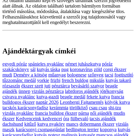
Az oldalon található képi és szöveges tartalmak szerzői jogvédelem
alatt állnak. Az oldalon található tartalom bármilyen formában
történő másolása, módosítása, átalakítása vagy kiegészítése tilos.
Felhasználásukhoz közvetlenül a szerzői jog tulajdonosától vagy
meghatalmazottjától kell engedélyt beszerezni.
Ajándéktárgyak címkéi
egyedi póráz
spánieles nyaklánc
német juhászkutya
póráz
szakácskönyv
sál
kutyás táska
pug
koronavírus
zöld
corgi ékszer
mudi
Demény a kötsög
műanyag
bolognese
szőnyeg
tacsi
fogtisztító
tűzzománc medál
yorkie
frizbi
french buldog
mikulás
kutyás takaró
rózsaszín
ékszer szett
juti
pénztárca
bevásárló szatyor
beagle
ajándék
ünnep
vizslás pénztárca
labrdoros ajándék
jótékonyság
csivava nyaklánc
kutya-gazdi
beagle medál
fekete kutya
francia
bulldogos ékszer
naptár 2026
Leonbergi Fajtamentés
kölyök kutya
tacskós karácsonyfadísz
kerámmia
törölköző
csau csau
shi-tzu
vizslás nyaklánc
francia bulldog ékszer
párna
női ajándék
mudis
ékszer
Kedvenceink kedvencei
óra
fülbevaló
tacsis ajándék
dachshund
kitűző
kutya nyakörv
mancs
dobermann ékszer
vizslás
maszk
karácsonyi csomagajánlat
bedlington terrier
koponya
kutyás
karácsonyfadísz
kutyás notesz
malinois
kutyasör
mancsos ajándék