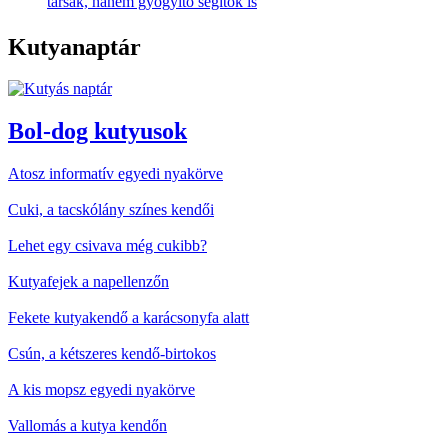
társak, hanem gyógyító segítők is
Kutyanaptár
Bol-dog kutyusok
Atosz informatív egyedi nyakörve
Cuki, a tacskólány színes kendői
Lehet egy csivava még cukibb?
Kutyafejek a napellenzőn
Fekete kutyakendő a karácsonyfa alatt
Csún, a kétszeres kendő-birtokos
A kis mopsz egyedi nyakörve
Vallomás a kutya kendőn