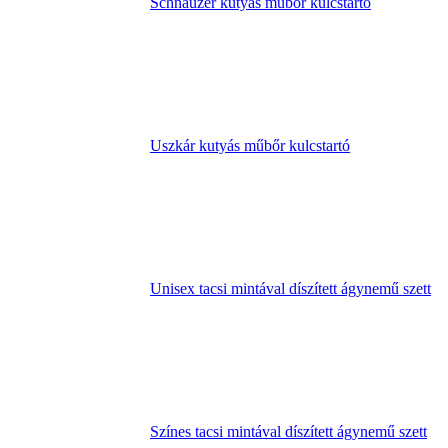
Schnauzer kutyás műbőr kulcstartó
Uszkár kutyás műbőr kulcstartó
Unisex tacsi mintával díszített ágynemű szett
Színes tacsi mintával díszített ágynemű szett