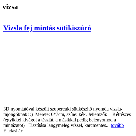
vizsa
Vizsla fej mintás sütikiszúró
3D nyomtatóval készült szupercuki sütikészítő nyomda vizsla-
rajongóknak! :) Mérete: 6*7cm, színe: kék. Jellemzői: - Kétrészes
(egyikkel kivágot a tésztát, a másikkal pedig belenyomod a
mintázatot) - Tisztítása langymeleg vízzel, karcmentes...
tovább
Eladási ár: