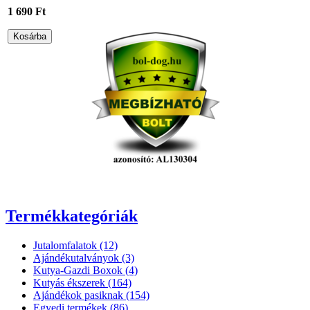
1 690 Ft
Termékkategóriák
Jutalomfalatok (12)
Ajándékutalványok (3)
Kutya-Gazdi Boxok (4)
Kutyás ékszerek (164)
Ajándékok pasiknak (154)
Egyedi termékek (86)