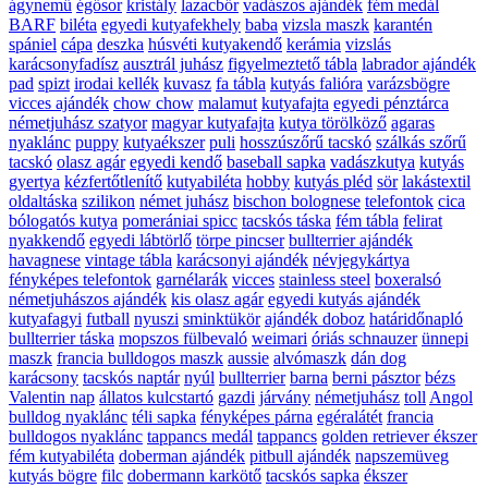
ágynemű
égősor
kristály
lazacbőr
vadászos ajándék
fém medál
BARF
biléta
egyedi kutyafekhely
baba
vizsla maszk
karantén
spániel
cápa
deszka
húsvéti kutyakendő
kerámia
vizslás
karácsonyfadísz
ausztrál juhász
figyelmeztető tábla
labrador ajándék
pad
spizt
irodai kellék
kuvasz
fa tábla
kutyás falióra
varázsbögre
vicces ajándék
chow chow
malamut
kutyafajta
egyedi pénztárca
németjuhász szatyor
magyar kutyafajta
kutya törölköző
agaras
nyaklánc
puppy
kutyaékszer
puli
hosszúszőrű tacskó
szálkás szőrű
tacskó
olasz agár
egyedi kendő
baseball sapka
vadászkutya
kutyás
gyertya
kézfertőtlenítő
kutyabiléta
hobby
kutyás pléd
sör
lakástextil
oldaltáska
szilikon
német juhász
bischon bolognese
telefontok
cica
bólogatós kutya
pomerániai spicc
tacskós táska
fém tábla
felirat
nyakkendő
egyedi lábtörlő
törpe pincser
bullterrier ajándék
havagnese
vintage tábla
karácsonyi ajándék
névjegykártya
fényképes telefontok
garnélarák
vicces
stainless steel
boxeralsó
németjuhászos ajándék
kis olasz agár
egyedi kutyás ajándék
kutyafagyi
futball
nyuszi
sminktükör
ajándék doboz
határidőnapló
bullterrier táska
mopszos fülbevaló
weimari
óriás schnauzer
ünnepi
maszk
francia bulldogos maszk
aussie
alvómaszk
dán dog
karácsony
tacskós naptár
nyúl
bullterrier
barna
berni pásztor
bézs
Valentin nap
állatos kulcstartó
gazdi
járvány
németjuhász
toll
Angol
bulldog nyaklánc
téli sapka
fényképes párna
egéralátét
francia
bulldogos nyaklánc
tappancs medál
tappancs
golden retriever ékszer
fém kutyabiléta
doberman ajándék
pitbull ajándék
napszemüveg
kutyás bögre
filc
dobermann karkötő
tacskós sapka
ékszer