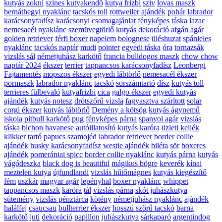
kutyás zokni
színes kutyakendő
kutya frizbi
szív
lovas maszk
bernáthegyi nyaklánc
tacskós toll
rottweiler ajándék
pohár
labrador
karácsonyfadísz
karácsonyi csomagajánlat
fényképes táska
lazac
nemesacél nyaklánc
szemüvegtörlő
kutyás dekoráció
afgán agár
golden retriever
férfi boxer
napelem
bolognese
üléshuzat
spánieles
nyaklánc
tacskós naptár
mudi
pointer
egyedi táska
óra
tornazsák
vizslás sál
németjuhász karkötő
francia bulldogos maszk
chow chow
naptár 2024
ékszer
terrier
tappancsos karácsonyfadísz
Leonbergi
Fajtamentés
mopszos ékszer
egyedi lábtörlő
nemesacél ékszer
pormaszk
labrador nyaklánc
tacskó
sorszámtartó
dísz
kutyás toll
terrieres fülbevaló
kutyafrizbi
cica
galgo ékszer
egyedi kutyás
ajándék
kutyás notesz
drótszőrű vizsla
fagyasztva szárított
solar
corgi ékszer
kutyás lábtörlő
Demény a kötsög
kutyás ágynemű
iskola
pitbull karkötő
pug
fényképes párna
spanyol agár
vizslás
táska
bichon havanese
autóillatosító
kutyás karóra
üzleti kellék
klikker tartó
papucs
szamojéd
labrador retriever
border collie
ajándék
husky karácsonyfadísz
westie ajándék
biléta
sör
boxeres
ajándék
pomerániai spicc
border collie nyaklánc
kutyás párna
kutyás
vágódeszka
black dog is beautiful
mágikus bögre
keverék
kínai
meztelen kutya
újfundlandi
vizslás hűtőmágnes
kutyás kiegészítő
fém
uszkár
magyar agár
lepényhal
boxer nyaklánc
whippet
tappancsos maszk
karóra
tál
vizslás párna
skót juhászkutya
sütemény
vizslás pénztárca
kötény
németjuhász nyaklánc
ajándék
halálfej
csaucsau
bullterrier ékszer
hosszú szőrű tacskó
barna
karkötő
juti
dekoráció
papillon
juhászkutya
sárkaparó
argentindog