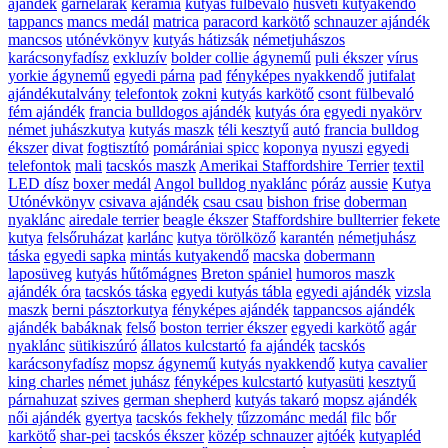
ajándék
garnélarák
kerámia
kutyás fülbevaló
húsvéti kutyakendő
tappancs
mancs medál
matrica
paracord karkötő
schnauzer ajándék
mancsos
utónévkönyv
kutyás hátizsák
németjuhászos
karácsonyfadísz
exkluzív
bolder collie ágynemű
puli ékszer
vírus
yorkie ágynemű
egyedi párna
pad
fényképes nyakkendő
jutifalat
ajándékutalvány
telefontok
zokni
kutyás karkötő
csont fülbevaló
fém ajándék
francia bulldogos ajándék
kutyás óra
egyedi nyakörv
német juhászkutya
kutyás maszk
téli kesztyű
autó
francia bulldog
ékszer
divat
fogtisztító
pomárániai spicc
koponya
nyuszi
egyedi
telefontok
mali
tacskós maszk
Amerikai Staffordshire Terrier
textil
LED dísz
boxer medál
Angol bulldog nyaklánc
póráz
aussie
Kutya
Utónévkönyv
csivava ajándék
csau csau
bishon frise
doberman
nyaklánc
airedale terrier
beagle ékszer
Staffordshire bullterrier
fekete
kutya
felsőruházat
karlánc
kutya törölköző
karantén
németjuhász
táska
egyedi sapka
mintás kutyakendő
macska
dobermann
laposüveg
kutyás hűtőmágnes
Breton spániel
humoros maszk
ajándék óra
tacskós táska
egyedi kutyás tábla
egyedi ajándék
vizsla
maszk
berni pásztorkutya
fényképes ajándék
tappancsos ajándék
ajándék babáknak
felső
boston terrier ékszer
egyedi karkötő
agár
nyaklánc
sütikiszúró
állatos kulcstartó
fa ajándék
tacskós
karácsonyfadísz
mopsz ágynemű
kutyás nyakkendő
kutya
cavalier
king charles
német juhász
fényképes kulcstartó
kutyasüti
kesztyű
párnahuzat
szives
german shepherd
kutyás takaró
mopsz ajándék
női ajándék
gyertya
tacskós fekhely
tűzzománc medál
filc
bőr
karkötő
shar-pei
tacskós ékszer
közép schnauzer
ajtóék
kutyapléd