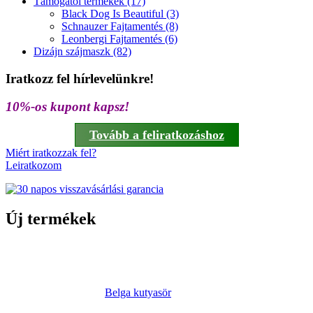
Támogatói termékek (17)
Black Dog Is Beautiful (3)
Schnauzer Fajtamentés (8)
Leonbergi Fajtamentés (6)
Dizájn szájmaszk (82)
Iratkozz fel hírlevelünkre!
10%-os kupont kapsz!
Tovább a feliratkozáshoz
Miért iratkozzak fel?
Leiratkozom
Új termékek
Belga kutyasör