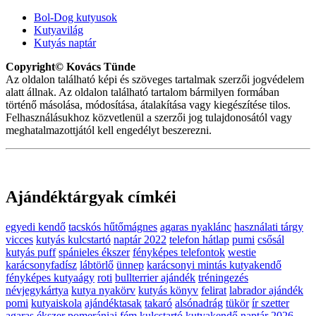
Bol-Dog kutyusok
Kutyavilág
Kutyás naptár
Copyright© Kovács Tünde
Az oldalon található képi és szöveges tartalmak szerzői jogvédelem
alatt állnak. Az oldalon található tartalom bármilyen formában
történő másolása, módosítása, átalakítása vagy kiegészítése tilos.
Felhasználásukhoz közvetlenül a szerzői jog tulajdonosától vagy
meghatalmazottjától kell engedélyt beszerezni.
Ajándéktárgyak címkéi
egyedi kendő
tacskós hűtőmágnes
agaras nyaklánc
használati tárgy
vicces
kutyás kulcstartó
naptár 2022
telefon hátlap
pumi
csősál
kutyás puff
spánieles ékszer
fényképes telefontok
westie
karácsonyfadísz
lábtörlő
ünnep
karácsonyi mintás kutyakendő
fényképes kutyaágy
roti
bullterrier ajándék
tréningezés
névjegykártya
kutya nyakörv
kutyás könyv
felirat
labrador ajándék
pomi
kutyaiskola
ajándéktasak
takaró
alsónadrág
tükör
ír szetter
agaras ékszer
pomerániai
fém kulcstartó
kutyakendő
naptár 2026