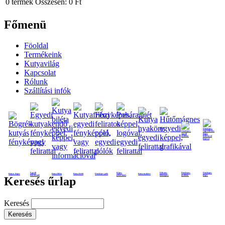
0
termék
Összesen:
0 Ft
Főmenü
Föoldal
Termékeink
Kutyavilág
Kapcsolat
Rólunk
Szállítási infók
Egyedi
Képes
Feliratos
Fényképes
Fényképes
Kutyás bögre
Kutya biléta
Kutya frizbi
Fényképes póló
Kutya nyakörv
kutyakendő
poháralátét
hűtmágnes
nyaklánc
bögre
Keresés űrlap
Keresés