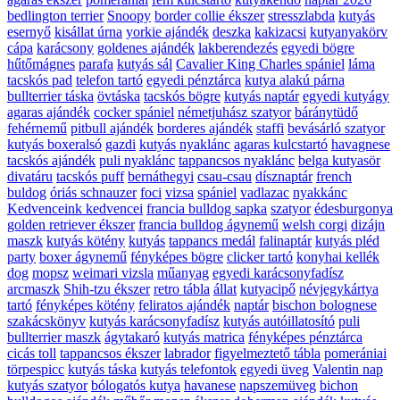
bedlington terrier
Snoopy
border collie ékszer
stresszlabda
kutyás
esernyő
kisállat úrna
yorkie ajándék
deszka
kakizacsi
kutyanyakörv
cápa
karácsony
goldenes ajándék
lakberendezés
egyedi bögre
hűtőmágnes
parafa
kutyás sál
Cavalier King Charles spániel
láma
tacskós pad
telefon tartó
egyedi pénztárca
kutya alakú párna
bullterrier táska
övtáska
tacskós bögre
kutyás naptár
egyedi kutyágy
agaras ajándék
cocker spániel
németjuhász szatyor
báránytüdő
fehérnemű
pitbull ajándék
borderes ajándék
staffi
bevásárló szatyor
kutyás boxeralsó
gazdi
kutyás nyaklánc
agaras kulcstartó
havagnese
tacskós ajándék
puli nyaklánc
tappancsos nyaklánc
belga kutyasör
divatáru
tacskós puff
bernáthegyi
csau-csau
dísznaptár
french
buldog
óriás schnauzer
foci
vizsa
spániel
vadlazac
nyakkánc
Kedvenceink kedvencei
francia bulldog sapka
szatyor
édesburgonya
golden retriever ékszer
francia bulldog ágynemű
welsh corgi
dizájn
maszk
kutyás kötény
kutyás
tappancs medál
falinaptár
kutyás pléd
party
boxer ágynemű
fényképes bögre
clicker tartó
konyhai kellék
dog
mopsz
weimari vizsla
műanyag
egyedi karácsonyfadísz
arcmaszk
Shih-tzu ékszer
retro tábla
állat
kutyacipő
névjegykártya
tartó
fényképes kötény
feliratos ajándék
naptár
bischon bolognese
szakácskönyv
kutyás karácsonyfadísz
kutyás autóillatosító
puli
bullterrier maszk
ágytakaró
kutyás matrica
fényképes pénztárca
cicás toll
tappancsos ékszer
labrador
figyelmeztető tábla
pomerániai
törpespicc
kutyás táska
kutyás telefontok
egyedi üveg
Valentin nap
kutyás szatyor
bólogatós kutya
havanese
napszemüveg
bichon