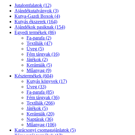
Jutalomfalatok (12)
Ajándékutalványok (3)
Kutya-Gazdi Boxok (4)
Kutyás ékszerek (164)
Ajándékok pasiknak (154)
Egyedi termékek (86)
Fa-parafa (2)
Textíliák (47)
Üveg (5)
Fém tárgyak (16)
Játékok (2)
Kerámiák (5)
Műanyag (9)
Késztermékek (604)
Kutyás könyvek (17)
Üveg (33)
Fa-parafa (85)
Fém tárgyak (36)
Textíliák (266)
Játékok (5)
Kerámiák (20)
Naptárak (36)
Műanyag (106)
Karácsonyi csomagajánlatok (5)