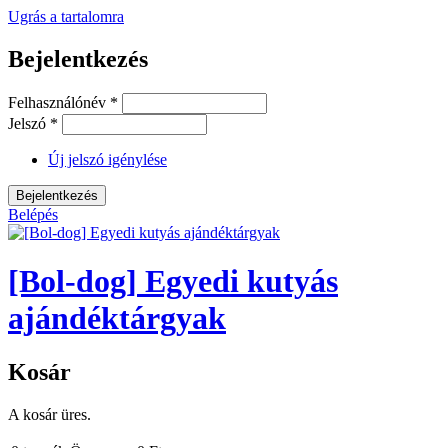
Ugrás a tartalomra
Bejelentkezés
Felhasználónév
*
Jelszó
*
Új jelszó igénylése
Belépés
[Bol-dog] Egyedi kutyás
ajándéktárgyak
Kosár
A kosár üres.