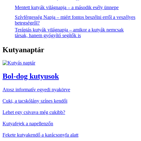
Mentett kutyák világnapja – a második esély ünnepe
Szívférgesség Napja – miért fontos beszélni erről a veszélyes
betegségről?
Terápiás kutyák világnapja – amikor a kutyák nemcsak
társak, hanem gyógyító segítők is
Kutyanaptár
Bol-dog kutyusok
Atosz informatív egyedi nyakörve
Cuki, a tacskólány színes kendői
Lehet egy csivava még cukibb?
Kutyafejek a napellenzőn
Fekete kutyakendő a karácsonyfa alatt