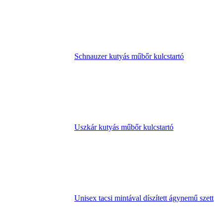
Schnauzer kutyás műbőr kulcstartó
Uszkár kutyás műbőr kulcstartó
Unisex tacsi mintával díszített ágynemű szett