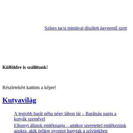
Színes tacsi mintával díszített ágynemű szett
Külföldre is szállítunk!
Részletekért kattints a képre!
Kutyavilág
A legjobb barát néha négy lábon jár – Barátság napja a
kutyák szemével
Elhunyt állatok emléknapja – amikor szeretettel emlékezünk
azokra, akik örökre nyomot hagytak a szívünkben