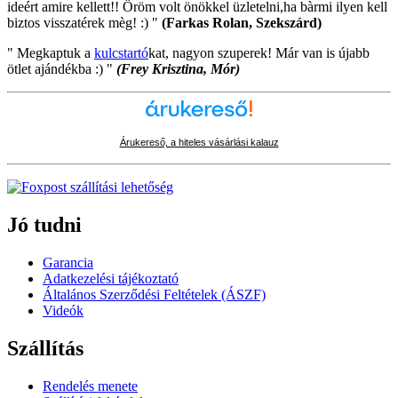
ideért amire kellett!! Öröm volt önökkel üzletelni,ha bàrmi ilyen kell
biztos visszatérek mèg! :) "
(Farkas Rolan, Szekszárd)
" Megkaptuk a
kulcstartó
kat, nagyon szuperek! Már van is újabb
ötlet ajándékba :) "
(Frey Krisztina, Mór)
Árukereső, a hiteles vásárlási kalauz
Jó tudni
Garancia
Adatkezelési tájékoztató
Általános Szerződési Feltételek (ÁSZF)
Videók
Szállítás
Rendelés menete