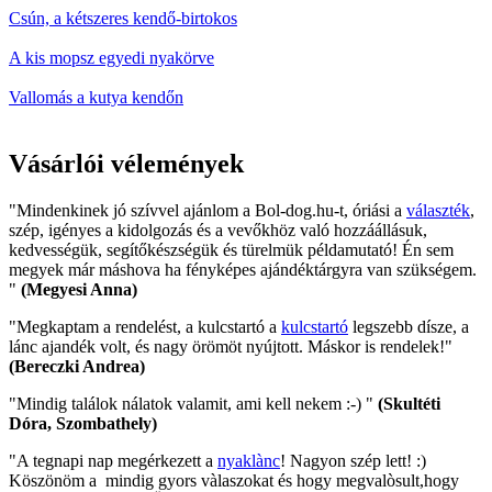
Csún, a kétszeres kendő-birtokos
A kis mopsz egyedi nyakörve
Vallomás a kutya kendőn
Vásárlói vélemények
"Mindenkinek jó szívvel ajánlom a Bol-dog.hu-t, óriási a
választék
,
szép, igényes a kidolgozás és a vevőkhöz való hozzáállásuk,
kedvességük, segítőkészségük és türelmük példamutató! Én sem
megyek már máshova ha fényképes ajándéktárgyra van szükségem.
"
(Megyesi Anna)
"Megkaptam a rendelést, a kulcstartó a
kulcstartó
legszebb dísze, a
lánc ajandék volt, és nagy örömöt nyújtott. Máskor is rendelek!"
(Bereczki Andrea)
"Mindig találok nálatok valamit, ami kell nekem :-) "
(Skultéti
Dóra, Szombathely)
"A tegnapi nap megérkezett a
nyaklànc
! Nagyon szép lett! :)
Köszönöm a mindig gyors vàlaszokat és hogy megvalòsult,hogy