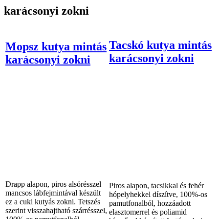
karácsonyi zokni
Tacskó kutya mintás
Mopsz kutya mintás
karácsonyi zokni
karácsonyi zokni
Drapp alapon, piros alsórésszel
Piros alapon, tacsikkal és fehér
mancsos lábfejmintával készült
hópelyhekkel díszítve, 100%-os
ez a cuki kutyás zokni. Tetszés
pamutfonalból, hozzáadott
szerint visszahajtható szárrésszel,
elasztomerrel és poliamid