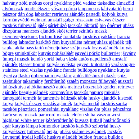
halvány zöld
mókus
corgi nyaklánc
pléd
vadász
táskadísz
almazöld
alvómaszk
mudis ékszer
vászon párna
tappancsos
kártyatartó
berni
pásztor
dán dog
labrador retriever ajándék
partedli
kölyök kutya
kormányvédő
weimari
amstaff
galgo
rózsaszín
csivavás ékszer
tacskós fülbevaló
játék
sárlehúzó
tacskós lábtörlő
bio
ónémetjuhász
díszpárna
mancsos ajándék
skót terrier
színhús
maszk
szemüvegeseknek
bichon frisé
focilabda
tacskós nyaklánc
francia
bulldog
labrador karkötő
fém kutyabiléta
németjuhász ajándék
téli
sapka
akita
pass tartó
németjuhász
szájmaszk
lovas ajándék
kutyás
bögre
sminktükör
kutyás poháralátét
egyedi póráz
bullterrier
járvány
ünnepi maszk
kendő
yorki
baba
vizsla
autós napellenző
amstaff
ajándék
Basset hound
kutyás övtáska
egyedi kulcstartó
varázsbögre
stainless steel
vizslás nyaklánc
francia bulldogos nyaklánc
kutyás
gyertya
flaska
dobermann nyaklánc
autós üléshuzat
utazás
spizt
zsebtükör
takarmány
fertőtlenítő
szatén
mopszos fülbevaló
ausztrál
juhászkutya
ajtókitámasztó
autós matrica
boxeralsó
golden retriever
ajándék
beagle ajándék
koronavírus
tacskós papucs
mikulás
támogatói termék
fajtamentés
hátizsák
tábla
husky ajándék
kistestű
kutya
kutyák ékszer
vizslás ajándék
kutyás medál
tacskós sapka
tacskós pénztárca
pomerániai nyaklánc
vizslás óra
plüss
pénztárca
karácsonyi maszk
paracord
maszk
telefon
shiba
vászon
west
highland white terrier
kézfertőtlenítő
kuvasz
futball
határidőnapló
agár
kutyás lámpa
komondor
tacskós karkötő
szibériai husky
kutyaékszer
fülbevaló
belga juhász
spánieles ajándék
tacskós
ágynemű
irodai kellék
huskys ajándék
buldog
francia bulldog