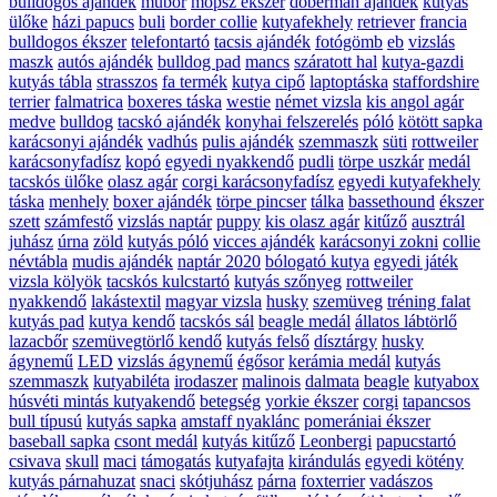
bulldogos ajándék
műbőr
mopsz ékszer
doberman ajándék
kutyás
ülőke
házi papucs
buli
border collie
kutyafekhely
retriever
francia
bulldogos ékszer
telefontartó
tacsis ajándék
fotógömb
eb
vizslás
maszk
autós ajándék
bulldog pad
mancs
száratott hal
kutya-gazdi
kutyás tábla
strasszos
fa termék
kutya cipő
laptoptáska
staffordshire
terrier
falmatrica
boxeres táska
westie
német vizsla
kis angol agár
medve
bulldog
tacskó ajándék
konyhai felszerelés
póló
kötött sapka
karácsonyi ajándék
vadhús
pulis ajándék
szemmaszk
süti
rottweiler
karácsonyfadísz
kopó
egyedi nyakkendő
pudli
törpe uszkár
medál
tacskós ülőke
olasz agár
corgi karácsonyfadísz
egyedi kutyafekhely
táska
menhely
boxer ajándék
törpe pincser
tálka
bassethound
ékszer
szett
számfestő
vizslás naptár
puppy
kis olasz agár
kitűző
ausztrál
juhász
úrna
zöld
kutyás póló
vicces ajándék
karácsonyi zokni
collie
névtábla
mudis ajándék
naptár 2020
bólogató kutya
egyedi játék
vizsla kölyök
tacskós kulcstartó
kutyás szőnyeg
rottweiler
nyakkendő
lakástextil
magyar vizsla
husky
szemüveg
tréning falat
kutyás pad
kutya kendő
tacskós sál
beagle medál
állatos lábtörlő
lazacbőr
szemüvegtörlő kendő
kutyás felső
dísztárgy
husky
ágynemű
LED
vizslás ágynemű
égősor
kerámia medál
kutyás
szemmaszk
kutyabiléta
irodaszer
malinois
dalmata
beagle
kutyabox
húsvéti mintás kutyakendő
betegség
yorkie ékszer
corgi
tapancsos
bull típusú
kutyás sapka
amstaff nyaklánc
pomerániai ékszer
baseball sapka
csont medál
kutyás kitűző
Leonbergi
papucstartó
csivava
skull
maci
támogatás
kutyafajta
kirándulás
egyedi kötény
kutyás párnahuzat
snaci
skótjuhász
párna
foxterrier
vadászos