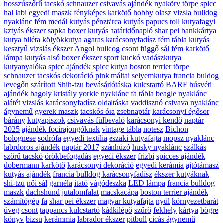
hosszúszőrű tacskó
schnauzer
csivavás ajándék
nyakörv
törpe spicc
hal
labi
egyedi maszk
fényképes karkötő
hobby
olasz vizsla
bulldog
nyaklánc
fém medál
kutyás pénztárca
kutyás papucs
toll
kutyafagyi
kztyás ékszer
sapka
boxer
kutyás határidőnapló
shar pei
bankkártya
kutya biléta
kölyökkutya
agaras karácsonyfadísz
fém tábla
kutyás
kesztyű
vizslás ékszer
Angol bulldog
csont függő
sál
fém karkötő
lámpa
kutyás alsó
boxer ékszer
sport
kuckó
vadászkutya
kutyanyalóka
spicc ajándék
spicc kutya
boston terrier
törpe
schnauzer
tacskós dekoráció
pink
máltai selyemkutya
francia buldog
levegőn szárított
Shih-tzu
bevásárlótáska
kulcstartó
BARF
húsvéti
ajándék
bagoly
kristály
yorkie nyaklánc
fa tábla
beagle nyaklánc
alátét
vizslás karácsonyfadísz
oldaltáska
vaddisznó
csivava nyaklánc
ágynemű
gyerek maszk
tacskós óra
zsebnaptár
karácsonyi égősor
bárány
kutyapiszok
csivavás fülbevaló
karácsonyi kendő
naptár
2025
ajándék focirajongóknak
vintage tábla
notesz
Bichon
bolognese
sodrófa
egyedi textília
északi kutyafajta
mopsz nyaklánc
labrdoros ajándék
naptár 2017
szánhúzó
husky nyaklánc
szálkás
szőrű tacskó
örökbefogadás
egyedi ékszer
frizbi
spicces ajándék
dobermann karkötő
karácsonyi dekoráció
egyedi kerámia
ajtótámasz
kutyás ajándék
francia bulldog karácsonyfadísz
ékszer kutyáknak
shi-tzu
női sál
garnéla
itató
vágódeszka
LED lámpa
francia bulldog
maszk
dachshund
jutalomfalat
macskacápa
boston terrier ajándék
számítógép
fa
shar pei ékszer
magyar kutyafajta
nyúl
környezetbarát
üveg
csont
tappancs kulcstartó
kádkilépő
szűrő
fekhely
kártya
bögre
könyv
bizsu
kerámmia
labrador ékszer
pitbull
cicás ágynemű