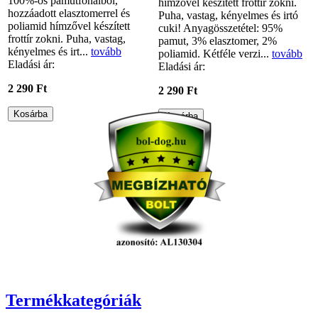
100%-os pamutfonalból,
hímzővel készített frottír zokni.
hozzáadott elasztomerrel és
Puha, vastag, kényelmes és irtó
poliamid hímzővel készített
cuki! Anyagösszetétel: 95%
frottír zokni. Puha, vastag,
pamut, 3% elasztomer, 2%
kényelmes és irt...
tovább
poliamid. Kétféle verzi...
tovább
Eladási ár:
Eladási ár:
2 290 Ft
2 290 Ft
Termékkategóriák