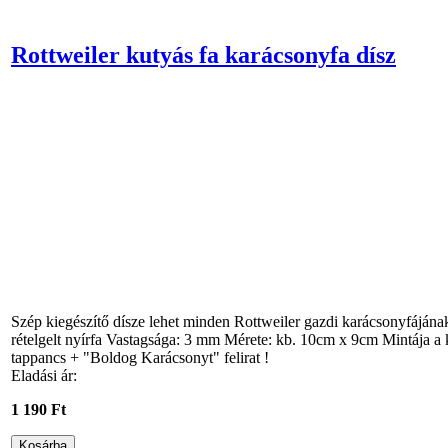
Rottweiler kutyás fa karácsonyfa dísz
Szép kiegészítő dísze lehet minden Rottweiler gazdi karácsonyfáján
rételgelt nyírfa Vastagsága: 3 mm Mérete: kb. 10cm x 9cm Mintája a k
tappancs + "Boldog Karácsonyt" felirat !
Eladási ár:
1 190 Ft