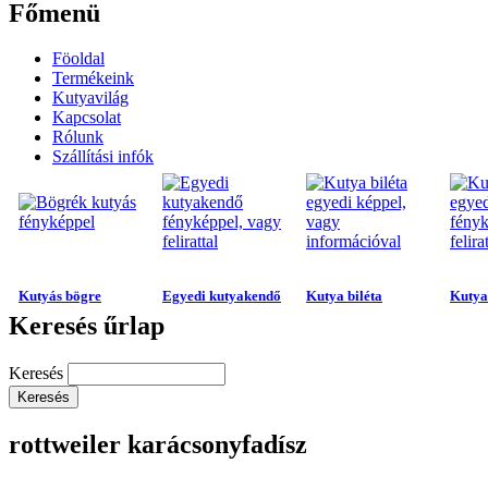
Főmenü
Föoldal
Termékeink
Kutyavilág
Kapcsolat
Rólunk
Szállítási infók
Kutyás bögre
Egyedi kutyakendő
Kutya biléta
Kutya 
Keresés űrlap
Keresés
rottweiler karácsonyfadísz