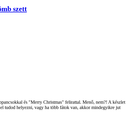
ömb szett
ppancsokkal és "Merry Christmas" felirattal. Menő, nem?! A készlet
el tudod helyezni, vagy ha több fátok van, akkor mindegyikre jut