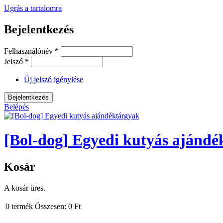
Ugrás a tartalomra
Bejelentkezés
Felhasználónév
*
Jelszó
*
Új jelszó igénylése
Belépés
[Bol-dog] Egyedi kutyás ajándé
Kosár
A kosár üres.
0
termék
Összesen:
0 Ft