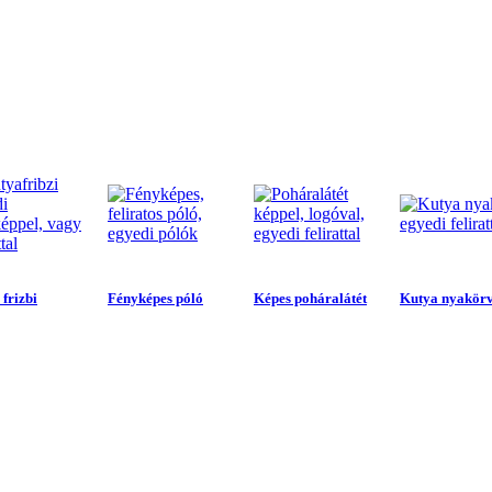
frizbi
Fényképes póló
Képes poháralátét
Kutya nyakör