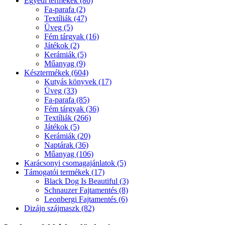
Egyedi termékek (86)
Fa-parafa (2)
Textíliák (47)
Üveg (5)
Fém tárgyak (16)
Játékok (2)
Kerámiák (5)
Műanyag (9)
Késztermékek (604)
Kutyás könyvek (17)
Üveg (33)
Fa-parafa (85)
Fém tárgyak (36)
Textíliák (266)
Játékok (5)
Kerámiák (20)
Naptárak (36)
Műanyag (106)
Karácsonyi csomagajánlatok (5)
Támogatói termékek (17)
Black Dog Is Beautiful (3)
Schnauzer Fajtamentés (8)
Leonbergi Fajtamentés (6)
Dizájn szájmaszk (82)