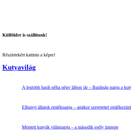
Külföldre is szállítunk!
Részletekért kattints a képre!
Kutyavilág
A legjobb barát néha négy lábon jár – Barátság napja a ku
Elhunyt állatok emléknapja – amikor szeretettel emlékezü
Mentett kutyák világnapja – a második esély ünnepe