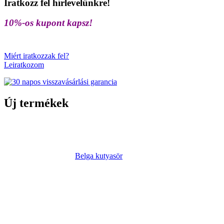
Iratkozz fel hírlevelünkre!
10%-os kupont kapsz!
Miért iratkozzak fel?
Leiratkozom
Új termékek
Belga kutyasör