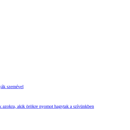
tyák szemével
nk azokra, akik örökre nyomot hagytak a szívünkben