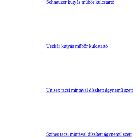
Schnauzer kutyás műbőr kulcstartó
Uszkár kutyás műbőr kulcstartó
Unisex tacsi mintával díszített ágynemű szett
Színes tacsi mintával díszített ágynemű szett