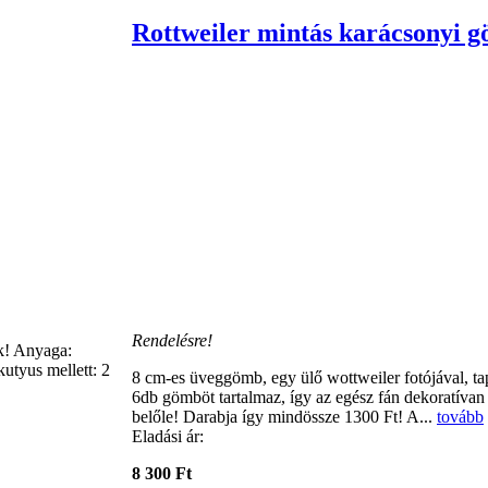
Rottweiler mintás karácsonyi g
Rendelésre!
ak! Anyaga:
utyus mellett: 2
8 cm-es üveggömb, egy ülő wottweiler fotójával, ta
6db gömböt tartalmaz, így az egész fán dekoratívan 
belőle! Darabja így mindössze 1300 Ft! A...
tovább
Eladási ár:
8 300 Ft