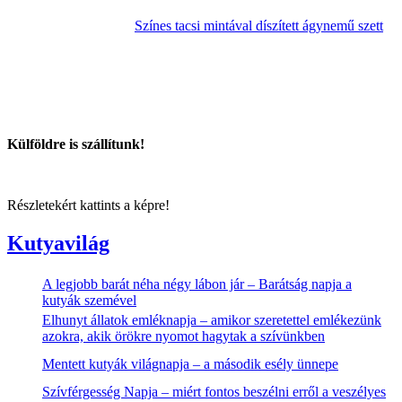
Színes tacsi mintával díszített ágynemű szett
Külföldre is szállítunk!
Részletekért kattints a képre!
Kutyavilág
A legjobb barát néha négy lábon jár – Barátság napja a
kutyák szemével
Elhunyt állatok emléknapja – amikor szeretettel emlékezünk
azokra, akik örökre nyomot hagytak a szívünkben
Mentett kutyák világnapja – a második esély ünnepe
Szívférgesség Napja – miért fontos beszélni erről a veszélyes