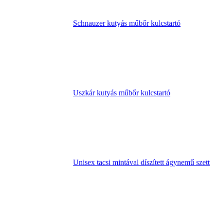
Schnauzer kutyás műbőr kulcstartó
Uszkár kutyás műbőr kulcstartó
Unisex tacsi mintával díszített ágynemű szett