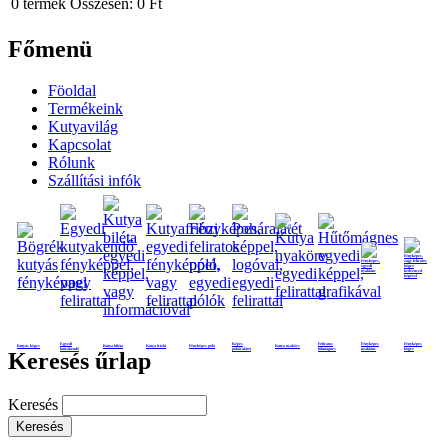
0
termék
Összesen:
0 Ft
Főmenü
Föoldal
Termékeink
Kutyavilág
Kapcsolat
Rólunk
Szállítási infók
Egyedi
Képes
Feliratos
Fényképes
Fényképes
Kutyás bögre
Kutya biléta
Kutya frizbi
Fényképes póló
Kutya nyakörv
kutyakendő
poháralátét
hűtmágnes
nyaklánc
bögre
Keresés űrlap
Keresés