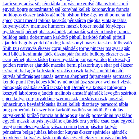
karácsonyfadísz
sör
fém tábla
kutyás boxeralsó
állatos kulcstartó
egyedi bögre
sorszámtartó
sál
konyhai kellék
koronavírus
francia
bulldogos ékszer
taskós ajándék
bishon frise
ágynemű
pomerániai
spicc
csont medál
falióra
tacskós pénztárca
rágóka
vintage tábla
kutyanyakörv
mamusz
humoros maszk
boxer medál
fényképes
nyakkendő
németjuhász ajándék
falinaptár
szibériai husky
francia
bulldog táska
dobermann karkötő
pitbull karkötő
futball
pitbull
ajándék
bagoly
yorki
dán dog
karácsonyi maszk
tacskós fülbevaló
Shih-tzu
csivavás ékszer
corgi ajándék
törpe pincser
magyar agár
buli
biléta
kerámmia
játék
dísznaptár
francia bulldog ékszer
csau-
csau
németjuhász táska
boxer nyaklánc
kutyanyalóka
téli kesztyű
golden retriever ajándék
macska
berni pásztorkutya
shar pei ékszer
száratott hal
agár
kulcstartó
vizslás maszk
kutyás autóillatosító
kutyás hűtőmágnes
utazás
german shepherd
fajtamentés
arcmaszk
kendő
pumi
fényképes kötény
németjuhász szatyor
weimari vizsla
támogatás
szálkás szőrű tacskó
toll
Demény a kötsög
fotógömb
kesztyű
labrdoros ajándék
malinois
amstaff ajándék
levegőn szárított
spicc kutya
corgi nyaklánc
szemmaszk
tacskós maszk
ausztrál
juhászkutya
bevásárlótáska
üzleti kellék
dísztárgy
paracord
tábla
pug
pomerániai ékszer
bőr karkötő
vadhús
sminktükör
mintás
kutyakendő
kitűző
francia bulldogos ajándék
pomerániai nyaklánc
egyedi maszk
kutyás nyaklánc
ajándék óra
yorkie
csau csau
egyedi
üveg
spánieles nyaklánc
vászon párna
berni pásztor
kutyás
pénztárca
belga juhász
labrador
kutyás ékszer
spánieles ajándék
fényképes kutyaágy
táska
mikulás
egyedi ékszer
kutyás ajándék