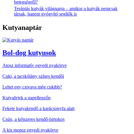
betegségről?
Terápiás kutyák világnapja – amikor a kutyák nemcsak
társak, hanem gyógyító segítők is
Kutyanaptár
Bol-dog kutyusok
Atosz informatív egyedi nyakörve
Cuki, a tacskólány színes kendői
Lehet egy csivava még cukibb?
Kutyafejek a napellenzőn
Fekete kutyakendő a karácsonyfa alatt
Csún, a kétszeres kendő-birtokos
A kis mopsz egyedi nyakörve