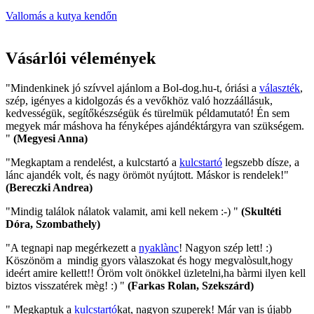
Vallomás a kutya kendőn
Vásárlói vélemények
"Mindenkinek jó szívvel ajánlom a Bol-dog.hu-t, óriási a
választék
,
szép, igényes a kidolgozás és a vevőkhöz való hozzáállásuk,
kedvességük, segítőkészségük és türelmük példamutató! Én sem
megyek már máshova ha fényképes ajándéktárgyra van szükségem.
"
(Megyesi Anna)
"Megkaptam a rendelést, a kulcstartó a
kulcstartó
legszebb dísze, a
lánc ajandék volt, és nagy örömöt nyújtott. Máskor is rendelek!"
(Bereczki Andrea)
"Mindig találok nálatok valamit, ami kell nekem :-) "
(Skultéti
Dóra, Szombathely)
"A tegnapi nap megérkezett a
nyaklànc
! Nagyon szép lett! :)
Köszönöm a mindig gyors vàlaszokat és hogy megvalòsult,hogy
ideért amire kellett!! Öröm volt önökkel üzletelni,ha bàrmi ilyen kell
biztos visszatérek mèg! :) "
(Farkas Rolan, Szekszárd)
" Megkaptuk a
kulcstartó
kat, nagyon szuperek! Már van is újabb