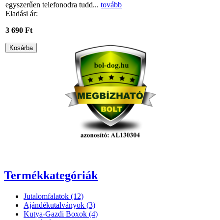
egyszerűen telefonodra tudd...
tovább
Eladási ár:
3 690 Ft
Termékkategóriák
Jutalomfalatok (12)
Ajándékutalványok (3)
Kutya-Gazdi Boxok (4)