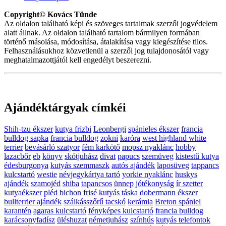
Copyright© Kovács Tünde
Az oldalon található képi és szöveges tartalmak szerzői jogvédelem
alatt állnak. Az oldalon található tartalom bármilyen formában
történő másolása, módosítása, átalakítása vagy kiegészítése tilos.
Felhasználásukhoz közvetlenül a szerzői jog tulajdonosától vagy
meghatalmazottjától kell engedélyt beszerezni.
Ajándéktárgyak címkéi
Shih-tzu ékszer
kutya frizbi
Leonbergi
spánieles ékszer
francia
bulldog sapka
francia bulldog
zokni
karóra
west highland white
terrier
bevásárló szatyor
fém karkötő
mopsz nyaklánc
hobby
lazacbőr
eb
könyv
skótjuhász
divat
papucs
szemüveg
kistestű kutya
édesburgonya
kutyás szemmaszk
autós ajándék
laposüveg
tappancs
kulcstartó
westie
névjegykártya tartó
yorkie nyaklánc
huskys
ajándék
szamojéd
shiba
tapancsos
ünnep
jótékonyság
ír szetter
kutyaékszer
pléd
bichon frisé
kutyás táska
dobermann ékszer
bullterrier ajándék
szálkásszőrű tacskó
kerámia
Breton spániel
karantén
agaras kulcstartó
fényképes kulcstartó
francia bulldog
karácsonyfadísz
üléshuzat
németjuhász
színhús
kutyás telefontok