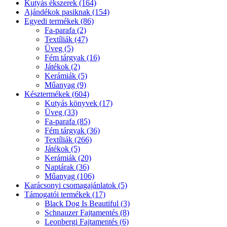
Kutyás ékszerek (164)
Ajándékok pasiknak (154)
Egyedi termékek (86)
Fa-parafa (2)
Textíliák (47)
Üveg (5)
Fém tárgyak (16)
Játékok (2)
Kerámiák (5)
Műanyag (9)
Késztermékek (604)
Kutyás könyvek (17)
Üveg (33)
Fa-parafa (85)
Fém tárgyak (36)
Textíliák (266)
Játékok (5)
Kerámiák (20)
Naptárak (36)
Műanyag (106)
Karácsonyi csomagajánlatok (5)
Támogatói termékek (17)
Black Dog Is Beautiful (3)
Schnauzer Fajtamentés (8)
Leonbergi Fajtamentés (6)