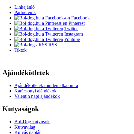
Linkajánló
Partnereink
Facebook
Pinterest
Twitter
Instagram
Youtube
RSS
Tiktok
Ajándékötletek
Ajándékötletek minden alkalomra
Karácsonyi ajándékok
Valentin napi ajándékok
Kutyaságok
Bol-Dog kutyusok
Kutyavilág
Kutyás naptár