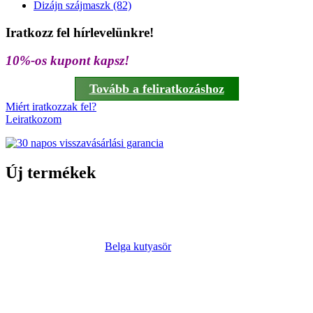
Dizájn szájmaszk (82)
Iratkozz fel hírlevelünkre!
10%-os kupont kapsz!
Tovább a feliratkozáshoz
Miért iratkozzak fel?
Leiratkozom
Új termékek
Belga kutyasör