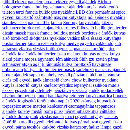
pitbull ékszer
napelem
boxer ékszer
egyedi ajándék
Bichon
bolognese
francia buldog
schnauzer ajándék
kutyás nyakkendő
telefon tartó
francia bulldogos nyaklánc
LED dísz
pomárániai spicc
egyedi kulcstartó
számfestő
magyar kutyafajta
női ajándék
divatáru
stainless steel
naptár 2017
kuckó
Snoopy
kutyás tábla
közép
schnauzer
border collie ajándék
terrieres fülbevaló
bedlington terrier
dizájn maszk
maszk
francia bulldog maszk
borderes ajándék
kutyás
alsó
törölköző
skótjuhász nyaklánc
vadász
tálka
északi kutyafajta
boston terrier
kínai meztelen kutya
medve
egyedi nyakkendő
süti
karácsonyfadísz
vizslás hűtőmágnes
tappancsos karkötő
spicc
ajándék
fa ajándék
bullterrier táska
malamut
kutyás notesz
kutya
alakú párna
mopsz ágynemű
fém ajándék
Shih tzu
szatén
párna
schnauzer
afgán agár
kirándulás
kutya törölköző
havagnese
dobermann
kártyatartó
bullterrier maszk
sárlehúzó
mancsos ajándék
boxer ajándék
sapka
menhely
egyedi pénztárca
bichon havanese
cicás toll
egyedi játék
almazöld
chow chow
bullterrier nyaklánc
kutyás lábtörlő
kutyás karácsonyfadísz
lepényhal
szilikon
mudis
ékszer
egyedi kutyafekhely
pénztárca
vizslás ajándék
irodai kellék
bischon bolognese
mudi
bankkártya
retriever
kutyás matrica
boxeres
ajándék
fogtisztító
fertőtlenítő
naptár 2020
szőnyeg
kutyacipő
törpespicc
autós matrica
karácsonyi csomagajánlat
tappancsos
ajándék
kötény
medál
pomi
plüss
német juhászkutya
válltáska
ajándék doboz
pink
vizslás naptár
maci
egyedi kutyágy
tacskós
lábtörlő
partedli
egyedi telefontok
kutyás párnahuzat
egyedi táska
egyedi párna
tacskós karkötő
vizslás karácsonyfadísz
lámpa
gazdi