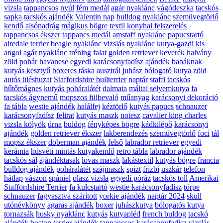
vizsla
tappancsos
nyúl
fém medál
agár nyaklánc
vágódeszka
tacskós
sapka
tacskós ajándék
Valentin nap
bulldog nyaklánc
szemüvegtörlő
kendő
alsónadrág
mágikus bögre
textil
konyhai felszerelés
tappancsos ékszer
tappancs medál
amstaff nyaklánc
papucstartó
airedale terrier
beagle nyaklánc
vizslás nyaklánc
kutya-gazdi
kis
angol agár
nyaklánc
tréning falat
golden retriever
keverék
halvány
zöld
pohár
havanese
egyedi karácsonyfadísz
ajándék babáknak
kutyás kesztyű
boxeres táska
ausztrál juhász
bólogató kutya
zöld
autós üléshuzat
Staffordshire bullterrier
naptár
staffi
tacskós
hűtőmágnes
kutyás poháralátét
dalmata
máltai selyemkutya
fa
tacskós ágynemű
mopszos fülbevaló
műanyag
karácsonyi dekoráció
fa tábla
westie ajándék
halálfej
kéztörlő
kutyás papucs
schnauzer
karácsonyfadísz
felirat
kutyás maszk
notesz
cavalier king charles
vizsla kölyök
úrna
buldog
fényképes bögre
kádkilépő
karácsonyi
ajándék
golden retriever ékszer
lakberendezés
szemüvegtörlő
foci
tál
mopsz ékszer
doberman ajándék
felső
labrador retriever
egyedi
kerámia
húsvéti mintás kutyakendő
retro tábla
labrador ajándék
tacskós sál
ajándéktasak
lovas maszk
lakástextil
kutyás bögre
francia
bulldog ajándék
poháralátét
szájmaszk
spizt
frizbi
uszkár
telefon
hátlap
vászon
spániel
olasz vizsla
egyedi póráz
tacskós toll
Amerikai
Staffordshire Terrier
fa kulcstartó
westie karácsonyfadísz
törpe
schnauzer
fagyasztva szárított
yorkie ajándék
naptár 2024
skull
utónévkönyv
agaras ajándék
boxer
juhászkutya
bólogatós kutya
tornazsák
husky nyaklánc
kutyás
kutyapléd
french buldog
tacskó
ajándék
boston terrier ajándék
tappancsos karácsonyfadísz
vizslás