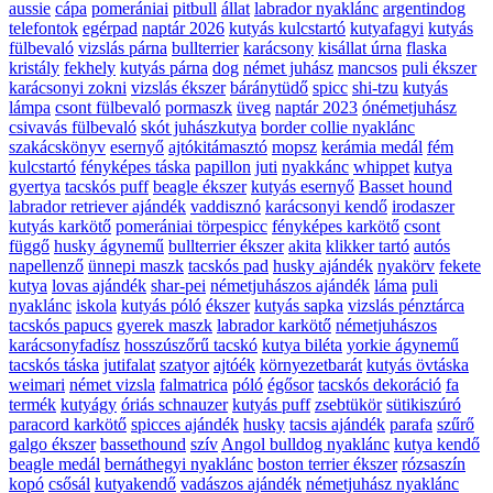
aussie
cápa
pomerániai
pitbull
állat
labrador nyaklánc
argentindog
telefontok
egérpad
naptár 2026
kutyás kulcstartó
kutyafagyi
kutyás
fülbevaló
vizslás párna
bullterrier
karácsony
kisállat úrna
flaska
kristály
fekhely
kutyás párna
dog
német juhász
mancsos
puli ékszer
karácsonyi zokni
vizslás ékszer
báránytüdő
spicc
shi-tzu
kutyás
lámpa
csont fülbevaló
pormaszk
üveg
naptár 2023
ónémetjuhász
csivavás fülbevaló
skót juhászkutya
border collie nyaklánc
szakácskönyv
esernyő
ajtókitámasztó
mopsz
kerámia medál
fém
kulcstartó
fényképes táska
papillon
juti
nyakkánc
whippet
kutya
gyertya
tacskós puff
beagle ékszer
kutyás esernyő
Basset hound
labrador retriever ajándék
vaddisznó
karácsonyi kendő
irodaszer
kutyás karkötő
pomerániai törpespicc
fényképes karkötő
csont
függő
husky ágynemű
bullterrier ékszer
akita
klikker tartó
autós
napellenző
ünnepi maszk
tacskós pad
husky ajándék
nyakörv
fekete
kutya
lovas ajándék
shar-pei
németjuhászos ajándék
láma
puli
nyaklánc
iskola
kutyás póló
ékszer
kutyás sapka
vizslás pénztárca
tacskós papucs
gyerek maszk
labrador karkötő
németjuhászos
karácsonyfadísz
hosszúszőrű tacskó
kutya biléta
yorkie ágynemű
tacskós táska
jutifalat
szatyor
ajtóék
környezetbarát
kutyás övtáska
weimari
német vizsla
falmatrica
póló
égősor
tacskós dekoráció
fa
termék
kutyágy
óriás schnauzer
kutyás puff
zsebtükör
sütikiszúró
paracord karkötő
spicces ajándék
husky
tacsis ajándék
parafa
szűrő
galgo ékszer
bassethound
szív
Angol bulldog nyaklánc
kutya kendő
beagle medál
bernáthegyi nyaklánc
boston terrier ékszer
rózsaszín
kopó
csősál
kutyakendő
vadászos ajándék
németjuhász nyaklánc