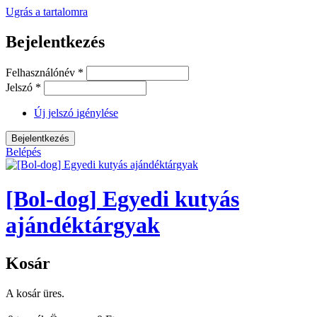
Ugrás a tartalomra
Bejelentkezés
Felhasználónév
*
Jelszó
*
Új jelszó igénylése
Belépés
[Bol-dog] Egyedi kutyás
ajándéktárgyak
Kosár
A kosár üres.