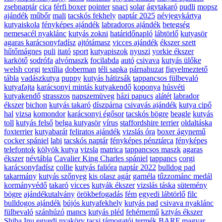
zsebnaptár
cica
férfi boxer
pointer
snaci
solar
ágytakaró
pudli
mopsz
ajándék
műbőr
mali
tacskós fekhely
naptár 2025
névjegykártya
kutyaiskola
fényképes ajándék
labradoros ajándék
betegség
nemesacél nyaklánc
kutyás zokni
határidőnapló
lábtörlő
kutyasör
agaras karácsonyfadísz
ajtótámasz
vicces ajándék
ékszer szett
hűtőmágnes
puli
itató
sport
kutyapiszok
nyuszi
yorkie ékszer
karkötő
sodrófa
alvómaszk
focilabda
autó
csivava
kutyás ülőke
welsh corgi
textília
doberman
téli sapka
párnahuzat
figyelmeztető
tábla
vadászkutya
puppy
kutyás hátizsák
tappancsos fülbevaló
kutyafajta
karácsonyi mintás kutyakendő
koponya
húsvéti
kutyakendő
strasszos
napszemüveg
házi papucs
alátét
labrador
ékszer
bichon
kutyás takaró
díszpárna
csivavás ajándék
kutya cipő
hal
vizsa
komondor
karácsonyi égősor
tacskós bögre
beagle
kutyás
toll
kutyás felső
belga kutyasör
vírus
staffordshire terrier
oldaltáska
foxterrier
kutyabarát
feliratos ajándék
vizslás óra
boxer ágynemű
cocker spániel
labi
tacskós naptár
fényképes pénztárca
fényképes
telefontok
kölyök kutya
vizsla
matrica
tappancsos maszk
agaras
ékszer
névtábla
Cavalier King Charles spániel
tappancs
corgi
karácsonyfadísz
collie
kutyás falióra
naptár 2022
bulldog pad
takarmány
kutyás szőnyeg
kis olasz agár
garnéla
tűzzománc medál
kormányvédő
takaró
vicces
kutyák ékszer
vizslás táska
sütemény
bögre
ajándékutalvány
örökbefogadás
fém
egyedi lábtörlő
filc
bulldogos ajándék
bújós kutyafekhely
kutyás pad
csivava nyaklánc
fülbevaló
szánhúzó
mancs
kutyás pléd
fehérnemű
kztyás ékszer
Shiba Inu
egyedi nyakörv
tacsi
támogatói termék
BARF
magyar