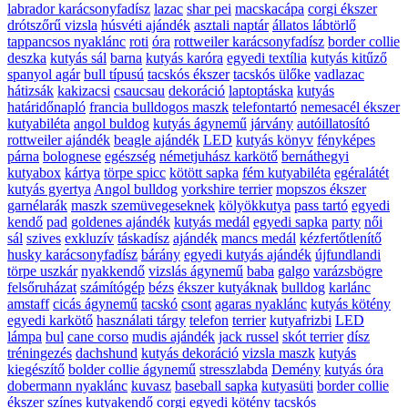
labrador karácsonyfadísz
lazac
shar pei
macskacápa
corgi ékszer
drótszőrű vizsla
húsvéti ajándék
asztali naptár
állatos lábtörlő
tappancsos nyaklánc
roti
óra
rottweiler karácsonyfadísz
border collie
deszka
kutyás sál
barna
kutyás karóra
egyedi textília
kutyás kitűző
spanyol agár
bull típusú
tacskós ékszer
tacskós ülőke
vadlazac
hátizsák
kakizacsi
csaucsau
dekoráció
laptoptáska
kutyás
határidőnapló
francia bulldogos maszk
telefontartó
nemesacél ékszer
kutyabiléta
angol buldog
kutyás ágynemű
járvány
autóillatosító
rottweiler ajándék
beagle ajándék
LED
kutyás könyv
fényképes
párna
bolognese
egészség
németjuhász karkötő
bernáthegyi
kutyabox
kártya
törpe spicc
kötött sapka
fém kutyabiléta
egéralátét
kutyás gyertya
Angol bulldog
yorkshire terrier
mopszos ékszer
garnélarák
maszk szemüvegeseknek
kölyökkutya
pass tartó
egyedi
kendő
pad
goldenes ajándék
kutyás medál
egyedi sapka
party
női
sál
szives
exkluzív
táskadísz
ajándék
mancs medál
kézfertőtlenítő
husky karácsonyfadísz
bárány
egyedi kutyás ajándék
újfundlandi
törpe uszkár
nyakkendő
vizslás ágynemű
baba
galgo
varázsbögre
felsőruházat
számítógép
bézs
ékszer kutyáknak
bulldog
karlánc
amstaff
cicás ágynemű
tacskó
csont
agaras nyaklánc
kutyás kötény
egyedi karkötő
használati tárgy
telefon
terrier
kutyafrizbi
LED
lámpa
bul
cane corso
mudis ajándék
jack russel
skót terrier
dísz
tréningezés
dachshund
kutyás dekoráció
vizsla maszk
kutyás
kiegészítő
bolder collie ágynemű
stresszlabda
Demény
kutyás óra
dobermann nyaklánc
kuvasz
baseball sapka
kutyasüti
border collie
ékszer
színes kutyakendő
corgi
egyedi kötény
tacskós