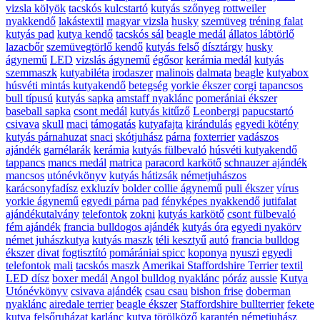
vizsla kölyök
tacskós kulcstartó
kutyás szőnyeg
rottweiler
nyakkendő
lakástextil
magyar vizsla
husky
szemüveg
tréning falat
kutyás pad
kutya kendő
tacskós sál
beagle medál
állatos lábtörlő
lazacbőr
szemüvegtörlő kendő
kutyás felső
dísztárgy
husky
ágynemű
LED
vizslás ágynemű
égősor
kerámia medál
kutyás
szemmaszk
kutyabiléta
irodaszer
malinois
dalmata
beagle
kutyabox
húsvéti mintás kutyakendő
betegség
yorkie ékszer
corgi
tapancsos
bull típusú
kutyás sapka
amstaff nyaklánc
pomerániai ékszer
baseball sapka
csont medál
kutyás kitűző
Leonbergi
papucstartó
csivava
skull
maci
támogatás
kutyafajta
kirándulás
egyedi kötény
kutyás párnahuzat
snaci
skótjuhász
párna
foxterrier
vadászos
ajándék
garnélarák
kerámia
kutyás fülbevaló
húsvéti kutyakendő
tappancs
mancs medál
matrica
paracord karkötő
schnauzer ajándék
mancsos
utónévkönyv
kutyás hátizsák
németjuhászos
karácsonyfadísz
exkluzív
bolder collie ágynemű
puli ékszer
vírus
yorkie ágynemű
egyedi párna
pad
fényképes nyakkendő
jutifalat
ajándékutalvány
telefontok
zokni
kutyás karkötő
csont fülbevaló
fém ajándék
francia bulldogos ajándék
kutyás óra
egyedi nyakörv
német juhászkutya
kutyás maszk
téli kesztyű
autó
francia bulldog
ékszer
divat
fogtisztító
pomárániai spicc
koponya
nyuszi
egyedi
telefontok
mali
tacskós maszk
Amerikai Staffordshire Terrier
textil
LED dísz
boxer medál
Angol bulldog nyaklánc
póráz
aussie
Kutya
Utónévkönyv
csivava ajándék
csau csau
bishon frise
doberman
nyaklánc
airedale terrier
beagle ékszer
Staffordshire bullterrier
fekete
kutya
felsőruházat
karlánc
kutya törölköző
karantén
németjuhász