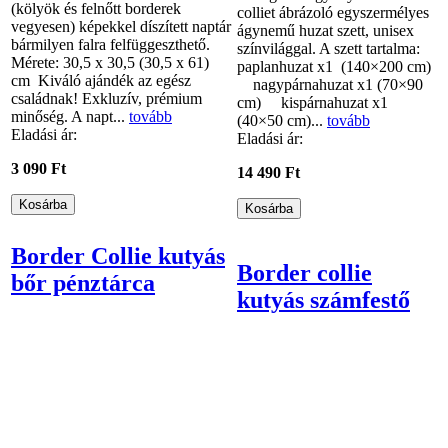
(kölyök és felnőtt borderek
colliet ábrázoló egyszermélyes
vegyesen) képekkel díszített naptár
ágynemű huzat szett, unisex
bármilyen falra felfüggeszthető.
színvilággal. A szett tartalma:
Mérete: 30,5 x 30,5 (30,5 x 61)
paplanhuzat x1 (140×200 cm)
cm Kiváló ajándék az egész
nagypárnahuzat x1 (70×90
családnak! Exkluzív, prémium
cm) kispárnahuzat x1
minőség. A napt...
tovább
(40×50 cm)...
tovább
Eladási ár:
Eladási ár:
3 090 Ft
14 490 Ft
Border Collie kutyás
Border collie
bőr pénztárca
kutyás számfestő