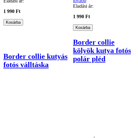
tovább
Eladási ár:
Eladási ár:
1 990 Ft
1 990 Ft
Border collie
kölyök kutya fotós
Border collie kutyás
polár pléd
fotós válltáska