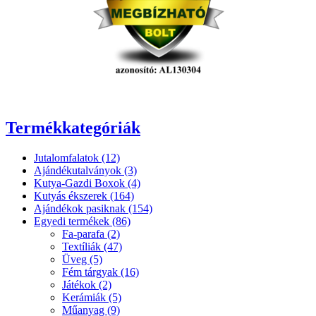
Termékkategóriák
Jutalomfalatok (12)
Ajándékutalványok (3)
Kutya-Gazdi Boxok (4)
Kutyás ékszerek (164)
Ajándékok pasiknak (154)
Egyedi termékek (86)
Fa-parafa (2)
Textíliák (47)
Üveg (5)
Fém tárgyak (16)
Játékok (2)
Kerámiák (5)
Műanyag (9)