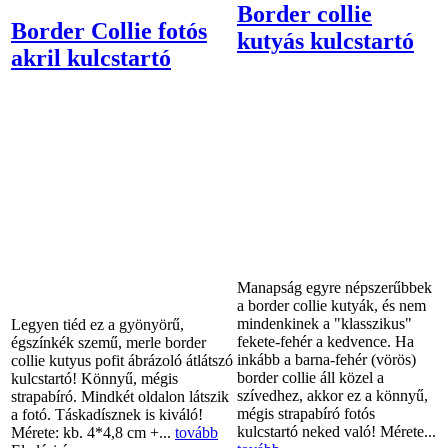
Border collie
Border Collie fotós
kutyás kulcstartó
akril kulcstartó
Manapság egyre népszerűbbek
a border collie kutyák, és nem
mindenkinek a "klasszikus"
Legyen tiéd ez a gyönyörű,
fekete-fehér a kedvence. Ha
égszínkék szemű, merle border
inkább a barna-fehér (vörös)
collie kutyus pofit ábrázoló átlátszó
border collie áll közel a
kulcstartó! Könnyű, mégis
szívedhez, akkor ez a könnyű,
strapabíró. Mindkét oldalon látszik
mégis strapabíró fotós
a fotó. Táskadísznek is kiváló!
kulcstartó neked való! Mérete...
Mérete: kb. 4*4,8 cm +...
tovább