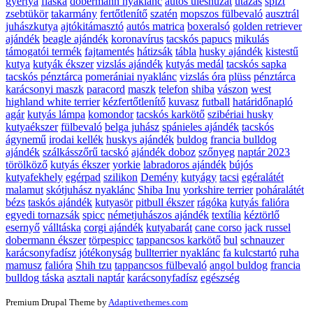
gyertya
flaska
dobermann nyaklánc
autós üléshuzat
utazás
spizt
zsebtükör
takarmány
fertőtlenítő
szatén
mopszos fülbevaló
ausztrál
juhászkutya
ajtókitámasztó
autós matrica
boxeralsó
golden retriever
ajándék
beagle ajándék
koronavírus
tacskós papucs
mikulás
támogatói termék
fajtamentés
hátizsák
tábla
husky ajándék
kistestű
kutya
kutyák ékszer
vizslás ajándék
kutyás medál
tacskós sapka
tacskós pénztárca
pomerániai nyaklánc
vizslás óra
plüss
pénztárca
karácsonyi maszk
paracord
maszk
telefon
shiba
vászon
west
highland white terrier
kézfertőtlenítő
kuvasz
futball
határidőnapló
agár
kutyás lámpa
komondor
tacskós karkötő
szibériai husky
kutyaékszer
fülbevaló
belga juhász
spánieles ajándék
tacskós
ágynemű
irodai kellék
huskys ajándék
buldog
francia bulldog
ajándék
szálkásszőrű tacskó
ajándék doboz
szőnyeg
naptár 2023
törölköző
kutyás ékszer
yorkie
labradoros ajándék
bújós
kutyafekhely
egérpad
szilikon
Demény
kutyágy
tacsi
egéralátét
malamut
skótjuhász nyaklánc
Shiba Inu
yorkshire terrier
poháralátét
bézs
taskós ajándék
kutyasör
pitbull ékszer
rágóka
kutyás falióra
egyedi tornazsák
spicc
németjuhászos ajándék
textília
kéztörlő
esernyő
válltáska
corgi ajándék
kutyabarát
cane corso
jack russel
dobermann ékszer
törpespicc
tappancsos karkötő
bul
schnauzer
karácsonyfadísz
jótékonyság
bullterrier nyaklánc
fa kulcstartó
ruha
mamusz
falióra
Shih tzu
tappancsos fülbevaló
angol buldog
francia
bulldog táska
asztali naptár
karácsonyfadísz
egészség
Premium Drupal Theme by
Adaptivethemes.com