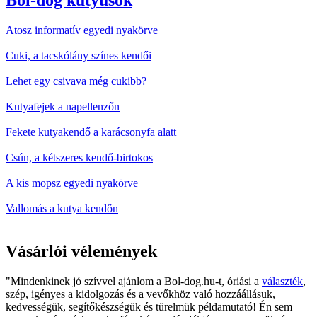
Bol-dog kutyusok
Atosz informatív egyedi nyakörve
Cuki, a tacskólány színes kendői
Lehet egy csivava még cukibb?
Kutyafejek a napellenzőn
Fekete kutyakendő a karácsonyfa alatt
Csún, a kétszeres kendő-birtokos
A kis mopsz egyedi nyakörve
Vallomás a kutya kendőn
Vásárlói vélemények
"Mindenkinek jó szívvel ajánlom a Bol-dog.hu-t, óriási a
választék
,
szép, igényes a kidolgozás és a vevőkhöz való hozzáállásuk,
kedvességük, segítőkészségük és türelmük példamutató! Én sem