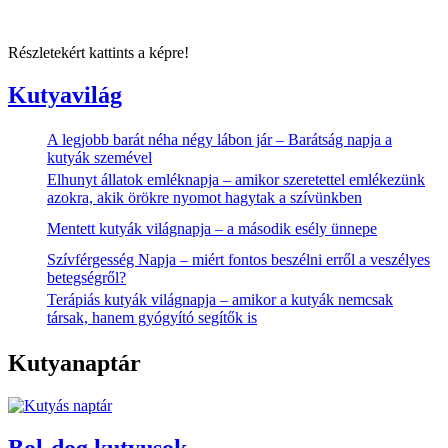
Részletekért kattints a képre!
Kutyavilág
A legjobb barát néha négy lábon jár – Barátság napja a
kutyák szemével
Elhunyt állatok emléknapja – amikor szeretettel emlékezünk
azokra, akik örökre nyomot hagytak a szívünkben
Mentett kutyák világnapja – a második esély ünnepe
Szívférgesség Napja – miért fontos beszélni erről a veszélyes
betegségről?
Terápiás kutyák világnapja – amikor a kutyák nemcsak
társak, hanem gyógyító segítők is
Kutyanaptár