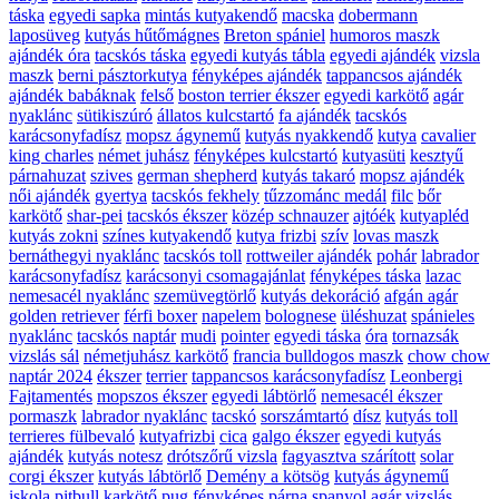
táska
egyedi sapka
mintás kutyakendő
macska
dobermann
laposüveg
kutyás hűtőmágnes
Breton spániel
humoros maszk
ajándék óra
tacskós táska
egyedi kutyás tábla
egyedi ajándék
vizsla
maszk
berni pásztorkutya
fényképes ajándék
tappancsos ajándék
ajándék babáknak
felső
boston terrier ékszer
egyedi karkötő
agár
nyaklánc
sütikiszúró
állatos kulcstartó
fa ajándék
tacskós
karácsonyfadísz
mopsz ágynemű
kutyás nyakkendő
kutya
cavalier
king charles
német juhász
fényképes kulcstartó
kutyasüti
kesztyű
párnahuzat
szives
german shepherd
kutyás takaró
mopsz ajándék
női ajándék
gyertya
tacskós fekhely
tűzzománc medál
filc
bőr
karkötő
shar-pei
tacskós ékszer
közép schnauzer
ajtóék
kutyapléd
kutyás zokni
színes kutyakendő
kutya frizbi
szív
lovas maszk
bernáthegyi nyaklánc
tacskós toll
rottweiler ajándék
pohár
labrador
karácsonyfadísz
karácsonyi csomagajánlat
fényképes táska
lazac
nemesacél nyaklánc
szemüvegtörlő
kutyás dekoráció
afgán agár
golden retriever
férfi boxer
napelem
bolognese
üléshuzat
spánieles
nyaklánc
tacskós naptár
mudi
pointer
egyedi táska
óra
tornazsák
vizslás sál
németjuhász karkötő
francia bulldogos maszk
chow chow
naptár 2024
ékszer
terrier
tappancsos karácsonyfadísz
Leonbergi
Fajtamentés
mopszos ékszer
egyedi lábtörlő
nemesacél ékszer
pormaszk
labrador nyaklánc
tacskó
sorszámtartó
dísz
kutyás toll
terrieres fülbevaló
kutyafrizbi
cica
galgo ékszer
egyedi kutyás
ajándék
kutyás notesz
drótszőrű vizsla
fagyasztva szárított
solar
corgi ékszer
kutyás lábtörlő
Demény a kötsög
kutyás ágynemű
iskola
pitbull karkötő
pug
fényképes párna
spanyol agár
vizslás