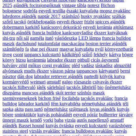
2025
ajándék focirajongóknak
vintage tábla
notesz
Bichon
bolognese
sodrófa
egyedi textília
északi kutyafajta
mopsz nyaklánc
labrdoros ajándék
naptár 2017
szánhúzó
husky nyaklánc
szálkás
szőrű tacskó
örökbefogadás
egyedi ékszer
frizbi
spicces ajándék
dobermann karkötő
karácsonyi dekoráció
egyedi kerámia
ajtótámasz
kutyás ajándék
francia bulldog karácsonyfadísz
ékszer kutyáknak
shi-tzu
női sál
garnéla
itató
vágódeszka
LED lámpa
francia bulldog
maszk
dachshund
jutalomfalat
macskacápa
boston terrier ajándék
számítógép
fa
shar pei ékszer
magyar kutyafajta
nyúl
környezetbarát
üveg
csont
tappancs kulcstartó
kádkilépő
szűrő
fekhely
kártya
bögre
könyv
bizsu
kerámmia
labrador ékszer
pitbull
cicás ágynemű
halvány zöld
mókus
corgi nyaklánc
pléd
vadász
táskadísz
almazöld
alvómaszk
mudis ékszer
vászon párna
tappancsos
kártyatartó
berni
pásztor
dán dog
labrador retriever ajándék
partedli
kölyök kutya
kormányvédő
weimari
amstaff
galgo
rózsaszín
csivavás ékszer
tacskós fülbevaló
játék
sárlehúzó
tacskós lábtörlő
bio
ónémetjuhász
díszpárna
mancsos ajándék
skót terrier
színhús
maszk
szemüvegeseknek
bichon frisé
focilabda
tacskós nyaklánc
francia
bulldog
labrador karkötő
fém kutyabiléta
németjuhász ajándék
téli
sapka
akita
pass tartó
németjuhász
szájmaszk
lovas ajándék
kutyás
bögre
sminktükör
kutyás poháralátét
egyedi póráz
bullterrier
járvány
ünnepi maszk
kendő
yorki
baba
vizsla
autós napellenző
amstaff
ajándék
Basset hound
kutyás övtáska
egyedi kulcstartó
varázsbögre
stainless steel
vizslás nyaklánc
francia bulldogos nyaklánc
kutyás