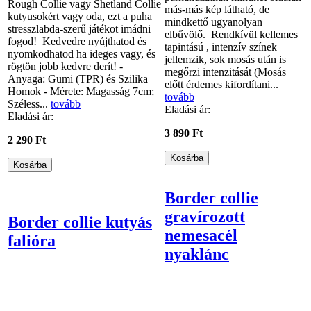
Rough Collie vagy Shetland Collie
más-más kép látható, de
kutyusokért vagy oda, ezt a puha
mindkettő ugyanolyan
stresszlabda-szerű játékot imádni
elbűvölő. Rendkívül kellemes
fogod! Kedvedre nyújthatod és
tapintású , intenzív színek
nyomkodhatod ha ideges vagy, és
jellemzik, sok mosás után is
rögtön jobb kedvre derít! -
megőrzi intenzitását (Mosás
Anyaga: Gumi (TPR) és Szilika
előtt érdemes kifordítani...
Homok - Mérete: Magasság 7cm;
tovább
Széless...
tovább
Eladási ár:
Eladási ár:
3 890 Ft
2 290 Ft
Border collie
gravírozott
Border collie kutyás
nemesacél
falióra
nyaklánc