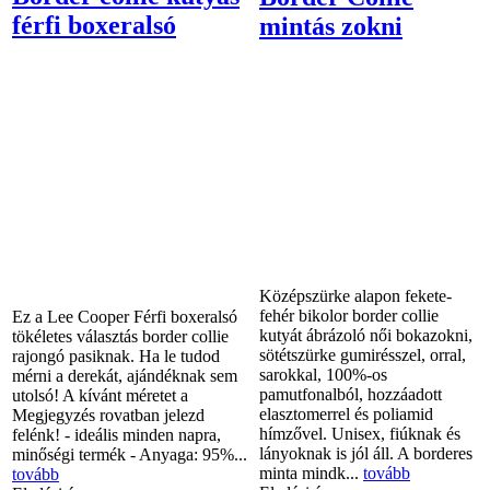
férfi boxeralsó
mintás zokni
Középszürke alapon fekete-
fehér bikolor border collie
Ez a Lee Cooper Férfi boxeralsó
kutyát ábrázoló női bokazokni,
tökéletes választás border collie
sötétszürke gumirésszel, orral,
rajongó pasiknak. Ha le tudod
sarokkal, 100%-os
mérni a derekát, ajándéknak sem
pamutfonalból, hozzáadott
utolsó! A kívánt méretet a
elasztomerrel és poliamid
Megjegyzés rovatban jelezd
hímzővel. Unisex, fiúknak és
felénk! - ideális minden napra,
lányoknak is jól áll. A borderes
minőségi termék - Anyaga: 95%...
minta mindk...
tovább
tovább