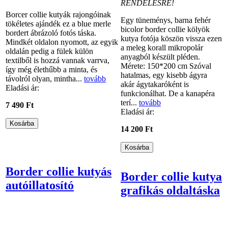
RENDELÉSRE!
Borcer collie kutyák rajongóinak
Egy tüneménys, barna fehér
tökéletes ajándék ez a blue merle
bicolor border collie kölyök
bordert ábrázoló fotós táska.
kutya fotója köszön vissza ezen
Mindkét oldalon nyomott, az egyik
a meleg korall mikropolár
oldalán pedig a fülek külön
anyagból készült pléden.
textilből is hozzá vannak varrva,
Mérete: 150*200 cm Szóval
így még élethűbb a minta, és
hatalmas, egy kisebb ágyra
távolról olyan, mintha...
tovább
akár ágytakaróként is
Eladási ár:
funkcionálhat. De a kanapéra
terí...
tovább
7 490 Ft
Eladási ár:
14 200 Ft
Border collie kutyás
Border collie kutya
autóillatosító
grafikás oldaltáska