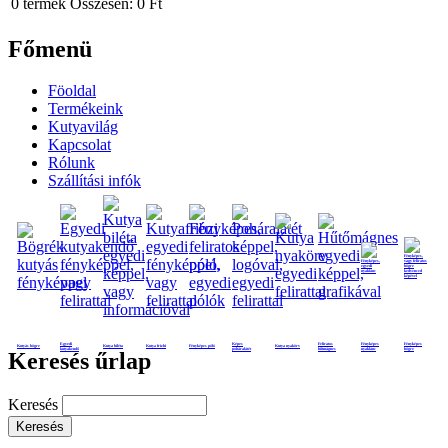
0
termék
Összesen:
0 Ft
Főmenü
Föoldal
Termékeink
Kutyavilág
Kapcsolat
Rólunk
Szállítási infók
Egyedi
Képes
Feliratos
Fényképes
Fényképes
Kutyás bögre
Kutya biléta
Kutya frizbi
Fényképes póló
Kutya nyakörv
kutyakendő
poháralátét
hűtmágnes
nyaklánc
bögre
Keresés űrlap
Keresés