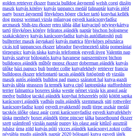
golden retriever ékszer
francia bulldog ágynemű
welsh corgi
dizájn
maszk
kutyás kötény
kutyás
tappancs medál
falinaptár
kutyás pléd
party
boxer ágynemű
fényképes bögre
clicker tartó
konyhai kellék
dog
mopsz
weimari vizsla
műanyag
egyedi karácsonyfadísz
arcmaszk
Shih-tzu ékszer
retro tábla
állat
kutyacipő
névjegykártya
tartó
fényképes kötény
feliratos ajándék
naptár
bischon bolognese
szakácskönyv
kutyás karácsonyfadísz
kutyás autóillatosító
puli
bullterrier maszk
ágytakaró
kutyás matrica
fényképes pénztárca
cicás toll
tappancsos ékszer
labrador
figyelmeztető tábla
pomerániai
törpespicc
kutyás táska
kutyás telefontok
egyedi üveg
Valentin nap
kutyás szatyor
bólogatós kutya
havanese
napszemüveg
bichon
bulldogos ajándék
műbőr
mopsz ékszer
doberman ajándék
kutyás
ülőke
házi papucs
buli
border collie
kutyafekhely
retriever
francia
bulldogos ékszer
telefontartó
tacsis ajándék
fotógömb
eb
vizslás
maszk
autós ajándék
bulldog pad
mancs
száratott hal
kutya-gazdi
kutyás tábla
strasszos
fa termék
kutya cipő
laptoptáska
staffordshire
terrier
falmatrica
boxeres táska
westie
német vizsla
kis angol agár
medve
bulldog
tacskó ajándék
konyhai felszerelés
póló
kötött sapka
karácsonyi ajándék
vadhús
pulis ajándék
szemmaszk
süti
rottweiler
karácsonyfadísz
kopó
egyedi nyakkendő
pudli
törpe uszkár
medál
tacskós ülőke
olasz agár
corgi karácsonyfadísz
egyedi kutyafekhely
táska
menhely
boxer ajándék
törpe pincser
tálka
bassethound
ékszer
szett
számfestő
vizslás naptár
puppy
kis olasz agár
kitűző
ausztrál
juhász
úrna
zöld
kutyás póló
vicces ajándék
karácsonyi zokni
collie
névtábla
mudis ajándék
naptár 2020
bólogató kutya
egyedi játék