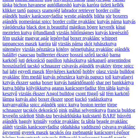
táska
bichon havanese
autóillatosító
kutyás karóra
üzleti kellék
klikker tartó
papucs
szamojéd
labrador retriever
border collie
ajándék
husky karácsonyfadísz
westie ajándék
biléta
sör
boxeres
ajándék
pomerániai spicc
border collie nyaklánc
kutyás párna
kutyás
vágódeszka
black dog is beautiful
mágikus bögre
keverék
kínai
meztelen kutya
újfundlandi
vizslás hűtőmágnes
kutyás kiegészítő
fém
uszkár
magyar agár
lepényhal
boxer nyaklánc
whippet
tappancsos maszk
karóra
tál
vizslás párna
skót juhászkutya
sütemény
vizslás pénztárca
kötény
németjuhász nyaklánc
ajándék
halálfej
csaucsau
bullterrier ékszer
hosszú szőrű tacskó
barna
karkötő
juti
dekoráció
papillon
juhászkutya
sárkaparó
argentindog
hosszúszőrű tacskó
schnauzer
csivavás ajándék
nyakörv
törpe spicc
hal
labi
egyedi maszk
fényképes karkötő
hobby
olasz vizsla
bulldog
nyaklánc
fém medál
kutyás pénztárca
kutyás papucs
toll
kutyafagyi
kztyás ékszer
sapka
boxer
kutyás határidőnapló
shar pei
bankkártya
kutya biléta
kölyökkutya
agaras karácsonyfadísz
fém tábla
kutyás
kesztyű
vizslás ékszer
Angol bulldog
csont függő
sál
fém karkötő
lámpa
kutyás alsó
boxer ékszer
sport
kuckó
vadászkutya
kutyanyalóka
spicc ajándék
spicc kutya
boston terrier
törpe
schnauzer
tacskós dekoráció
pink
máltai selyemkutya
francia buldog
levegőn szárított
Shih-tzu
bevásárlótáska
kulcstartó
BARF
húsvéti
ajándék
bagoly
kristály
yorkie nyaklánc
fa tábla
beagle nyaklánc
alátét
vizslás karácsonyfadísz
oldaltáska
vaddisznó
csivava nyaklánc
ágynemű
gyerek maszk
tacskós óra
zsebnaptár
karácsonyi égősor
bárány
kutyapiszok
csivavás fülbevaló
karácsonyi kendő
naptár