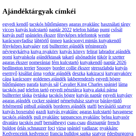
Ajándéktárgyak címkéi
egyedi kendő
tacskós hűtőmágnes
agaras nyaklánc
használati tárgy
vicces
kutyás kulcstartó
naptár 2022
telefon hátlap
pumi
csősál
kutyás puff
spánieles ékszer
fényképes telefontok
westie
karácsonyfadísz
lábtörlő
ünnep
karácsonyi mintás kutyakendő
fényképes kutyaágy
roti
bullterrier ajándék
tréningezés
névjegykártya
kutya nyakörv
kutyás könyv
felirat
labrador ajándék
pomi
kutyaiskola
ajándéktasak
takaró
alsónadrág
tükör
ír szetter
agaras ékszer
pomerániai
fém kulcstartó
kutyakendő
naptár 2026
bedlington terrier
Snoopy
border collie ékszer
stresszlabda
kutyás
esernyő
kisállat úrna
yorkie ajándék
deszka
kakizacsi
kutyanyakörv
cápa
karácsony
goldenes ajándék
lakberendezés
egyedi bögre
hűtőmágnes
parafa
kutyás sál
Cavalier King Charles spániel
láma
tacskós pad
telefon tartó
egyedi pénztárca
kutya alakú párna
bullterrier táska
övtáska
tacskós bögre
kutyás naptár
egyedi kutyágy
agaras ajándék
cocker spániel
németjuhász szatyor
báránytüdő
fehérnemű
pitbull ajándék
borderes ajándék
staffi
bevásárló szatyor
kutyás boxeralsó
gazdi
kutyás nyaklánc
agaras kulcstartó
havagnese
tacskós ajándék
puli nyaklánc
tappancsos nyaklánc
belga kutyasör
divatáru
tacskós puff
bernáthegyi
csau-csau
dísznaptár
french
buldog
óriás schnauzer
foci
vizsa
spániel
vadlazac
nyakkánc
Kedvenceink kedvencei
francia bulldog sapka
szatyor
édesburgonya