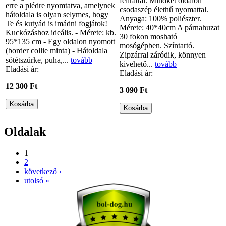
felirattal. Mindkét oldalon
erre a plédre nyomtatva, amelynek
csodaszép élethű nyomattal.
hátoldala is olyan selymes, hogy
Anyaga: 100% poliészter.
Te és kutyád is imádni fogjátok!
Mérete: 40*40cm A párnahuzat
Kuckózáshoz ideális. - Mérete: kb.
30 fokon mosható
95*135 cm - Egy oldalon nyomott
mosógépben. Színtartó.
(border collie minta) - Hátoldala
Zipzárral záródik, könnyen
sötétszürke, puha,...
tovább
kivehető...
tovább
Eladási ár:
Eladási ár:
12 300 Ft
3 090 Ft
Oldalak
1
2
következő ›
utolsó »