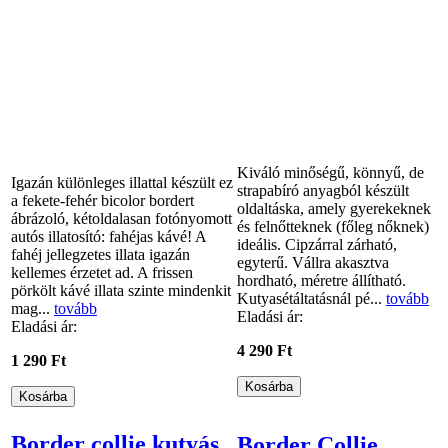
Kiváló minőségű, könnyű, de
Igazán különleges illattal készült ez
strapabíró anyagból készült
a fekete-fehér bicolor bordert
oldaltáska, amely gyerekeknek
ábrázoló, kétoldalasan fotónyomott
és felnőtteknek (főleg nőknek)
autós illatosító: fahéjas kávé! A
ideális. Cipzárral zárható,
fahéj jellegzetes illata igazán
egyterű. Vállra akasztva
kellemes érzetet ad. A frissen
hordható, méretre állítható.
pörkölt kávé illata szinte mindenkit
Kutyasétáltatásnál pé...
tovább
mag...
tovább
Eladási ár:
Eladási ár:
4 290 Ft
1 290 Ft
Border collie kutyás
Border Collie