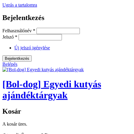
Ugrás a tartalomra
Bejelentkezés
Felhasználónév
*
Jelszó
*
Új jelszó igénylése
Belépés
[Bol-dog] Egyedi kutyás
ajándéktárgyak
Kosár
A kosár üres.