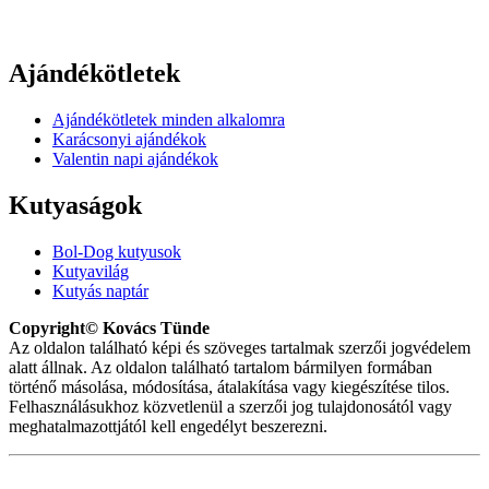
Ajándékötletek
Ajándékötletek minden alkalomra
Karácsonyi ajándékok
Valentin napi ajándékok
Kutyaságok
Bol-Dog kutyusok
Kutyavilág
Kutyás naptár
Copyright© Kovács Tünde
Az oldalon található képi és szöveges tartalmak szerzői jogvédelem
alatt állnak. Az oldalon található tartalom bármilyen formában
történő másolása, módosítása, átalakítása vagy kiegészítése tilos.
Felhasználásukhoz közvetlenül a szerzői jog tulajdonosától vagy
meghatalmazottjától kell engedélyt beszerezni.