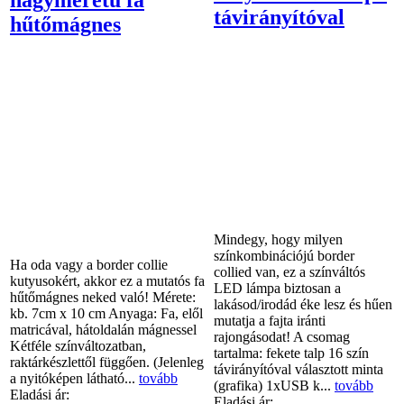
távirányítóval
hűtőmágnes
Mindegy, hogy milyen
színkombinációjú border
Ha oda vagy a border collie
collied van, ez a színváltós
kutyusokért, akkor ez a mutatós fa
LED lámpa biztosan a
hűtőmágnes neked való! Mérete:
lakásod/irodád éke lesz és hűen
kb. 7cm x 10 cm Anyaga: Fa, elől
mutatja a fajta iránti
matricával, hátoldalán mágnessel
rajongásodat! A csomag
Kétféle színváltozatban,
tartalma: fekete talp 16 szín
raktárkészlettől függően. (Jelenleg
távirányítóval választott minta
a nyitóképen látható...
tovább
(grafika) 1xUSB k...
tovább
Eladási ár:
Eladási ár: