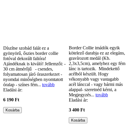
Border Collie imádók egyik
Díszítse szobád falát ez a
kötelező darabja ez az elegáns,
gyönyörű, őszies border collie
gravírozott medál (Kb.
fotóval dekorált falióra!
2,3x3,5cm), amelyhez egy fém
Ajándéknak is kiváló! Jellemzői: -
lánc is tartozik. Mindekettő
30 cm átmérőjű - csendes,
acélból készült. Hogy
folyamatosan járó óraszerkezet -
vékonyabb vagy vastagabb
nyomdai minőségben nyomtatott
acél lánccal - vagy bármi más
óralap - színes fém...
tovább
alappal- szeretnéd kérni, a
Eladási ár:
Megjegyzés...
tovább
6 190 Ft
Eladási ár:
3 400 Ft