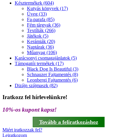
Késztermékek (604)
Kutyás könyvek (17)
Üveg (33)
Fa-parafa (85)
Fém tárgyak (36)
Textíliák (266)
Játékok (5)
Kerámiák (20)
Naptárak (36)
Műanyag (106)
Karácsonyi csomagajánlatok (5)
Támogatói termékek (17)
Black Dog Is Beautiful (3)
Schnauzer Fajtamentés (8)
Leonbergi Fajtamentés (6)
Dizájn szájmaszk (82)
Iratkozz fel hírlevelünkre!
10%-os kupont kapsz!
Tovább a feliratkozáshoz
Miért iratkozzak fel?
Leiratkozom