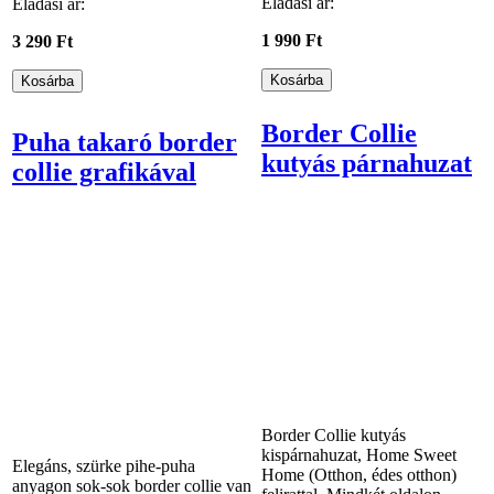
Eladási ár:
Eladási ár:
1 990 Ft
3 290 Ft
Border Collie
Puha takaró border
kutyás párnahuzat
collie grafikával
Border Collie kutyás
kispárnahuzat, Home Sweet
Elegáns, szürke pihe-puha
Home (Otthon, édes otthon)
anyagon sok-sok border collie van