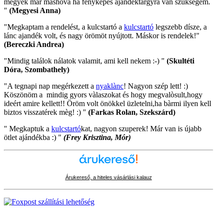
megyek már máshova ha fényképes ajándéktárgyra van szükségem.
"
(Megyesi Anna)
"Megkaptam a rendelést, a kulcstartó a
kulcstartó
legszebb dísze, a
lánc ajandék volt, és nagy örömöt nyújtott. Máskor is rendelek!"
(Bereczki Andrea)
"Mindig találok nálatok valamit, ami kell nekem :-) "
(Skultéti
Dóra, Szombathely)
"A tegnapi nap megérkezett a
nyaklànc
! Nagyon szép lett! :)
Köszönöm a mindig gyors vàlaszokat és hogy megvalòsult,hogy
ideért amire kellett!! Öröm volt önökkel üzletelni,ha bàrmi ilyen kell
biztos visszatérek mèg! :) "
(Farkas Rolan, Szekszárd)
" Megkaptuk a
kulcstartó
kat, nagyon szuperek! Már van is újabb
ötlet ajándékba :) "
(Frey Krisztina, Mór)
Árukereső, a hiteles vásárlási kalauz