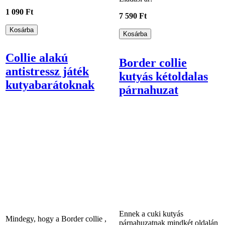
1 090 Ft
7 590 Ft
Collie alakú
Border collie
antistressz játék
kutyás kétoldalas
kutyabarátoknak
párnahuzat
Ennek a cuki kutyás
Mindegy, hogy a Border collie ,
párnahuzatnak mindkét oldalán