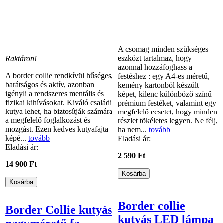
A csomag minden szükséges
eszközt tartalmaz, hogy
Raktáron!
azonnal hozzáfoghass a
A border collie rendkívül hűséges,
festéshez : egy A4-es méretű,
barátságos és aktív, azonban
kemény kartonból készült
igényli a rendszeres mentális és
képet, kilenc különböző színű
fizikai kihívásokat. Kiváló családi
prémium festéket, valamint egy
kutya lehet, ha biztosítják számára
megfelelő ecsetet, hogy minden
a megfelelő foglalkozást és
részlet tökéletes legyen. Ne félj,
mozgást. Ezen kedves kutyafajta
ha nem...
tovább
képé...
tovább
Eladási ár:
Eladási ár:
2 590 Ft
14 900 Ft
Border collie
Border Collie kutyás
kutyás LED lámpa
nagyméretű fa