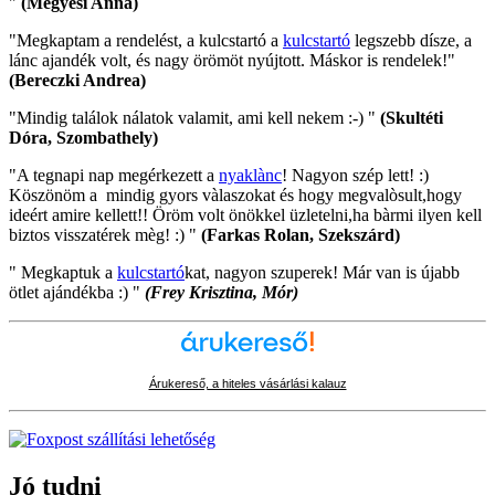
"
(Megyesi Anna)
"Megkaptam a rendelést, a kulcstartó a
kulcstartó
legszebb dísze, a
lánc ajandék volt, és nagy örömöt nyújtott. Máskor is rendelek!"
(Bereczki Andrea)
"Mindig találok nálatok valamit, ami kell nekem :-) "
(Skultéti
Dóra, Szombathely)
"A tegnapi nap megérkezett a
nyaklànc
! Nagyon szép lett! :)
Köszönöm a mindig gyors vàlaszokat és hogy megvalòsult,hogy
ideért amire kellett!! Öröm volt önökkel üzletelni,ha bàrmi ilyen kell
biztos visszatérek mèg! :) "
(Farkas Rolan, Szekszárd)
" Megkaptuk a
kulcstartó
kat, nagyon szuperek! Már van is újabb
ötlet ajándékba :) "
(Frey Krisztina, Mór)
Árukereső, a hiteles vásárlási kalauz
Jó tudni