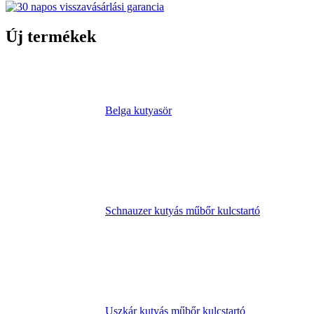
Új termékek
Belga kutyasör
Schnauzer kutyás műbőr kulcstartó
Uszkár kutyás műbőr kulcstartó