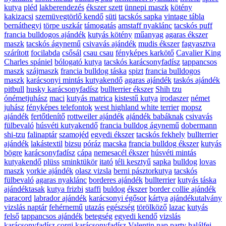
kutya
pléd
lakberendezés
ékszer szett
ünnepi maszk
kötény
kakizacsi
szemüvegtörlő kendő
süti
tacskós sapka
vintage tábla
bernáthegyi
törpe uszkár
támogatás
amstaff nyaklánc
tacskós puff
francia bulldogos ajándék
kutyás kötény
műanyag
agaras ékszer
maszk
tacskós ágynemű
csivavás ajándék
mudis ékszer
fagyasztva
szárított
focilabda
csősál
csau csau
fényképes karkötő
Cavalier King
Charles spániel
bólogató kutya
tacskós karácsonyfadísz
tappancsos
maszk
szájmaszk
francia bulldog táska
spizt
francia bulldogos
maszk
karácsonyi mintás kutyakendő
agaras ajándék
taskós ajándék
pitbull
husky karácsonyfadísz
bullterrier ékszer
Shih tzu
ónémetjuhász
maci
kutyás matrica
kistestű kutya
irodaszer
német
juhász
fényképes telefontok
west highland white terrier
mopsz
ajándék
fertőtlenítő
rottweiler ajándék
ajándék babáknak
csivavás
fülbevaló
húsvéti kutyakendő
francia bulldog ágynemű
dobermann
shi-tzu
falinaptár
szamojéd
egyedi ékszer
tacskós fekhely
bullterrier
ajándék
lakástextil
bizsu
póráz
macska
francia bulldog ékszer
kutyás
bögre
karácsonyfadísz
cápa
nemesacél ékszer
húsvéti mintás
kutyakendő
plüss
sminktükör
itató
téli kesztyű
sapka
bulldog
lovas
maszk
yorkie ajándék
olasz vizsla
berni pásztorkutya
tacskós
fülbevaló
agaras nyaklánc
borderes ajándék
bullterrier
kutyás táska
ajándéktasak
kutya frizbi
staffi
buldog
ékszer
border collie ajándék
paracord
labrador ajándék
karácsonyi égősor
kártya
ajándékutalvány
vizslás naptár
fehérnemű
utazás
egészség
törölköző
lazac
kutyás
felső
tappancsos ajándék
betegség
egyedi kendő
vizslás
karácsonyfadísz
corgi karácsonyfadísz
Valentin nap
party
halálfej