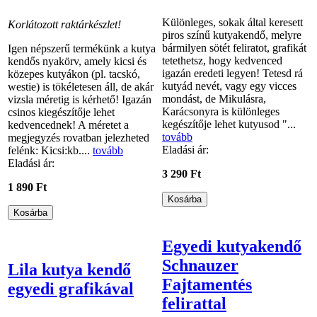
Különleges, sokak által keresett
Korlátozott raktárkészlet!
piros színű kutyakendő, melyre
bármilyen sötét feliratot, grafikát
Igen népszerű termékünk a kutya
tetethetsz, hogy kedvenced
kendős nyakörv, amely kicsi és
igazán eredeti legyen! Tetesd rá
közepes kutyákon (pl. tacskó,
kutyád nevét, vagy egy vicces
westie) is tökéletesen áll, de akár
mondást, de Mikulásra,
vizsla méretig is kérhető! Igazán
Karácsonyra is különleges
csinos kiegészítője lehet
kegészítője lehet kutyusod "...
kedvencednek! A méretet a
tovább
megjegyzés rovatban jelezheted
Eladási ár:
felénk: Kicsi:kb....
tovább
Eladási ár:
3 290 Ft
1 890 Ft
Egyedi kutyakendő
Schnauzer
Lila kutya kendő
Fajtamentés
egyedi grafikával
felirattal