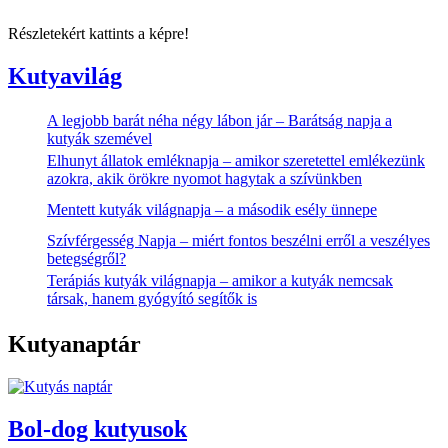
Részletekért kattints a képre!
Kutyavilág
A legjobb barát néha négy lábon jár – Barátság napja a
kutyák szemével
Elhunyt állatok emléknapja – amikor szeretettel emlékezünk
azokra, akik örökre nyomot hagytak a szívünkben
Mentett kutyák világnapja – a második esély ünnepe
Szívférgesség Napja – miért fontos beszélni erről a veszélyes
betegségről?
Terápiás kutyák világnapja – amikor a kutyák nemcsak
társak, hanem gyógyító segítők is
Kutyanaptár
Bol-dog kutyusok