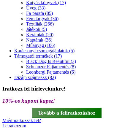
Kutyás könyvek (17)
Üveg (33)
Fa-parafa (85)
Fém tárgyak (36)
Textíliák (266)
Játékok (5)
Kerámiák (20)
Naptárak (36)
Műanyag (106)
Karácsonyi csomagajánlatok (5)
Támogatói termékek (17)
Black Dog Is Beautiful (3)
Schnauzer Fajtamentés (8)
Leonbergi Fajtamentés (6)
Dizájn szájmaszk (82)
Iratkozz fel hírlevelünkre!
10%-os kupont kapsz!
Tovább a feliratkozáshoz
Miért iratkozzak fel?
Leiratkozom