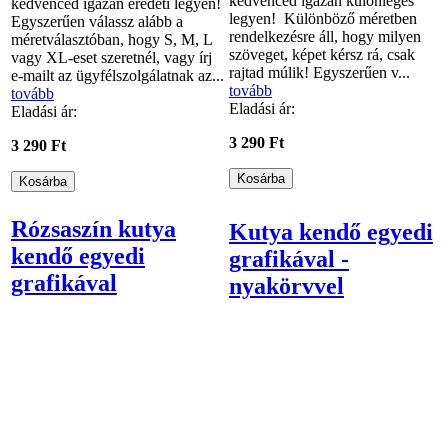
kedvenced igazán különleges
kedvenced igazán eredeti legyen!
legyen! Különböző méretben
Egyszerűen válassz alább a
rendelkezésre áll, hogy milyen
méretválasztóban, hogy S, M, L
szöveget, képet kérsz rá, csak
vagy XL-eset szeretnél, vagy írj
rajtad múlik! Egyszerűen v...
e-mailt az ügyfélszolgálatnak az...
tovább
tovább
Eladási ár:
Eladási ár:
3 290 Ft
3 290 Ft
Rózsaszín kutya
Kutya kendő egyedi
kendő egyedi
grafikával -
grafikával
nyakörvvel