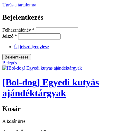
Ugrás a tartalomra
Bejelentkezés
Felhasználónév
*
Jelszó
*
Új jelszó igénylése
Belépés
[Bol-dog] Egyedi kutyás
ajándéktárgyak
Kosár
A kosár üres.