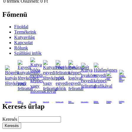
0
termék
Összesen:
0 Ft
Főmenü
Föoldal
Termékeink
Kutyavilág
Kapcsolat
Rólunk
Szállítási infók
Egyedi
Képes
Feliratos
Fényképes
Fényképes
Kutyás bögre
Kutya biléta
Kutya frizbi
Fényképes póló
Kutya nyakörv
kutyakendő
poháralátét
hűtmágnes
nyaklánc
bögre
Keresés űrlap
Keresés