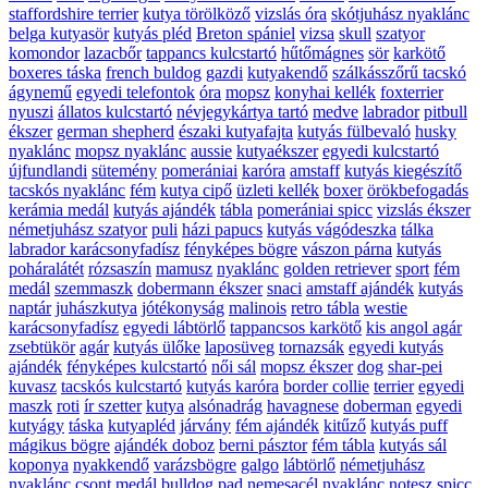
staffordshire terrier
kutya törölköző
vizslás óra
skótjuhász nyaklánc
belga kutyasör
kutyás pléd
Breton spániel
vizsa
skull
szatyor
komondor
lazacbőr
tappancs kulcstartó
hűtőmágnes
sör
karkötő
boxeres táska
french buldog
gazdi
kutyakendő
szálkásszőrű tacskó
ágynemű
egyedi telefontok
óra
mopsz
konyhai kellék
foxterrier
nyuszi
állatos kulcstartó
névjegykártya tartó
medve
labrador
pitbull
ékszer
german shepherd
északi kutyafajta
kutyás fülbevaló
husky
nyaklánc
mopsz nyaklánc
aussie
kutyaékszer
egyedi kulcstartó
újfundlandi
sütemény
pomerániai
karóra
amstaff
kutyás kiegészítő
tacskós nyaklánc
fém
kutya cipő
üzleti kellék
boxer
örökbefogadás
kerámia medál
kutyás ajándék
tábla
pomerániai spicc
vizslás ékszer
németjuhász szatyor
puli
házi papucs
kutyás vágódeszka
tálka
labrador karácsonyfadísz
fényképes bögre
vászon párna
kutyás
poháralátét
rózsaszín
mamusz
nyaklánc
golden retriever
sport
fém
medál
szemmaszk
dobermann ékszer
snaci
amstaff ajándék
kutyás
naptár
juhászkutya
jótékonyság
malinois
retro tábla
westie
karácsonyfadísz
egyedi lábtörlő
tappancsos karkötő
kis angol agár
zsebtükör
agár
kutyás ülőke
laposüveg
tornazsák
egyedi kutyás
ajándék
fényképes kulcstartó
női sál
mopsz ékszer
dog
shar-pei
kuvasz
tacskós kulcstartó
kutyás karóra
border collie
terrier
egyedi
maszk
roti
ír szetter
kutya
alsónadrág
havagnese
doberman
egyedi
kutyágy
táska
kutyapléd
járvány
fém ajándék
kitűző
kutyás puff
mágikus bögre
ajándék doboz
berni pásztor
fém tábla
kutyás sál
koponya
nyakkendő
varázsbögre
galgo
lábtörlő
németjuhász
nyaklánc
csont medál
bulldog pad
nemesacél nyaklánc
notesz
spicc