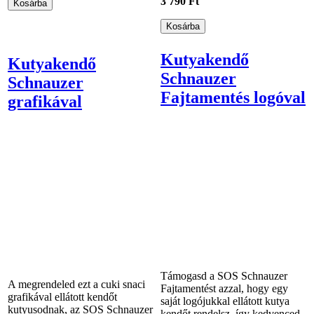
3 790 Ft
Kutyakendő
Kutyakendő
Schnauzer
Schnauzer
Fajtamentés logóval
grafikával
Támogasd a SOS Schnauzer
A megrendeled ezt a cuki snaci
Fajtamentést azzal, hogy egy
grafikával ellátott kendőt
saját logójukkal ellátott kutya
kutyusodnak, az SOS Schnauzer
kendőt rendelsz, így kedvenced