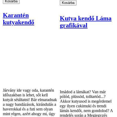
Karantén
Kutya kendő Láma
kutyakendő
grafikával
Járvány ide vagy oda, karantén
Imádod a lámákat? Van már
időszakban is lehet, sőt kell
pólód, plüssöd, tolltartód...?
kutyát sétáltatni! Bár elmaradnak
Akkor kutyusod is megérdemel
a nagy bandázások, kirándulás a
egy ilyen cukimuki és trendi
haverokkal és a futi sem olyan
lámás kendőt, nem gondolod? A
mint régen, azért ahogy mi, úgy
rendelés során a Megjegyzés