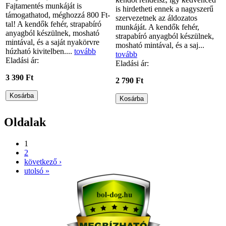
Fajtamentés munkáját is
is hirdetheti ennek a nagyszerű
támogathatod, méghozzá 800 Ft-
szervezetnek az áldozatos
tal! A kendők fehér, strapabíró
munkáját. A kendők fehér,
anyagból készülnek, mosható
strapabíró anyagból készülnek,
mintával, és a saját nyakörvre
mosható mintával, és a saj...
húzható kivitelben....
tovább
tovább
Eladási ár:
Eladási ár:
3 390 Ft
2 790 Ft
Oldalak
1
2
következő ›
utolsó »