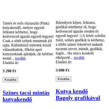
Bármilyen képet, feliratot,
Tartós és erős rózsaszín (Pink)
grafikát tetethetsz rá, hogy
kutyakendő, melyre egyedi
kedvenced igazán eredeti és
feliratot kérhetsz, hogy
egyedi legyen! :) A fehér színűre
kedvenced igazán egyedi legyen!
fotót, színes grafikát is kérhetsz,
Csak a sötét színek mutatnak jól
a többi színre feketével tudunk
rajta. Különböző méretek közül
nyomni nevet, mintát, grafikát,
választhattok, főként apró
logót... Ha nincs konkrét
kutyusoknak ajánljuk, de kérésre
elképzelé...
tovább
termé...
tovább
Eladási ár:
Eladási ár:
3 690 Ft
3 290 Ft
Kutya kendő
Színes tacsi mintás
Bagoly grafikával
kutyakendő