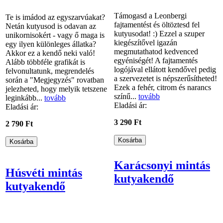
Támogasd a Leonbergi
Te is imádod az egyszarvúakat?
fajtamentést és öltöztesd fel
Netán kutyusod is odavan az
kutyusodat! :) Ezzel a szuper
unikornisokért - vagy ő maga is
kiegészítővel igazán
egy ilyen különleges állatka?
megmutathatod kedvenced
Akkor ez a kendő neki való!
egyéniségét! A fajtamentés
Alább többféle grafikát is
logójával ellátott kendővel pedig
felvonultatunk, megrendelés
a szervezetet is népszerűsítheted!
során a "Megjegyzés" rovatban
Ezek a fehér, citrom és narancs
jelezheted, hogy melyik tetszene
színű...
tovább
leginkább...
tovább
Eladási ár:
Eladási ár:
3 290 Ft
2 790 Ft
Karácsonyi mintás
Húsvéti mintás
kutyakendő
kutyakendő