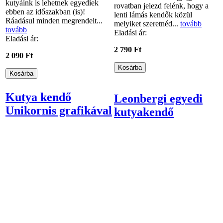
kutyáink is lehetnek egyediek
rovatban jelezd felénk, hogy a
ebben az időszakban (is)!
lenti lámás kendők közül
Ráadásul minden megrendelt...
melyiket szeretnéd...
tovább
tovább
Eladási ár:
Eladási ár:
2 790 Ft
2 090 Ft
Kutya kendő
Leonbergi egyedi
Unikornis grafikával
kutyakendő