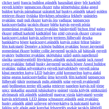
clicker tartó
francia bulldog ajándék
használati tárgy
bőr karkötő
egyedi kötény
tappancsos ékszer
ruha
németjuhász táska
angol
buldog
kutyás párnahuzat
száratott hal
huskys ajándék
takaró
golden
retriever ékszer
övtáska
fényképes pénztárca
fekhely
spánieles
nyaklánc
mali
puli ékszer
kutyás óra
vadlazac
tappancsos
karácsonyfadísz
tacskós ékszer
biléta
kutyás
egyedi póráz
pomerániai nyaklánc
boxer nyaklánc
báránytüdő
bichon frisé
galgo
ékszer
pitbull karkötő
kádkilépő
bio
zöld
csivavás ékszer
csivava
karácsonyi zokni
kutyás szőnyeg
terrieres fülbevaló
deszka
bankkártya
bögre
karácsonyi ajándék
kutyás zokni
felirat
bárány
fém kulcstartó
Demény a kötsög
bulldog nyaklánc
boxer ágynemű
pomerániai ékszer
bolder collie ágynemű
tacskós sál
hátizsák
egyedi
nyakörv
bullterrier nyaklánc
skótjuhász
szűrő
autós napellenző
rágóka
szemüvegtörlő
fényképes ajándék
asztali naptár
jack russel
corgi nyaklánc
futball
husky ágynemű
tacskós bögre
Angol bulldog
nyaklánc
máltai selyemkutya
egyedi kutyafekhely
egyedi párna
kínai meztelen kutya
LED
halvány zöld
koronavírus
kutya alakú
párna
agaras karácsonyfadísz
úrna
keverék
fém karkötő
tappancsos
fülbevaló
tükör
pormaszk
pulis ajándék
solar
egyedi nyakkendő
autó
bedlington terrier
téli sapka
retriever
napelem
kutyás toll
törpe
spicc
táskadísz
ausztrál juhászkutya
spániel
vizsla kölyök
sütikiszúró
alvómaszk
női ajándék
számfestő
magyar vizsla
kártyatartó
westie
kutyás telefontok
LED lámpa
schnauzer ajándék
agár nyaklánc
husky ajándék
alátét
szőnyeg
névjegykártya
fa kulcstartó
kutyás
falióra
szív
afgán agár
konyhai felszerelés
uszkár
tacskós lábtörlő