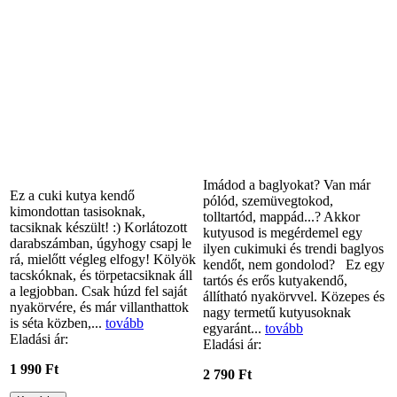
Imádod a baglyokat? Van már
Ez a cuki kutya kendő
pólód, szemüvegtokod,
kimondottan tasisoknak,
tolltartód, mappád...? Akkor
tacsiknak készült! :) Korlátozott
kutyusod is megérdemel egy
darabszámban, úgyhogy csapj le
ilyen cukimuki és trendi baglyos
rá, mielőtt végleg elfogy! Kölyök
kendőt, nem gondolod? Ez egy
tacskóknak, és törpetacsiknak áll
tartós és erős kutyakendő,
a legjobban. Csak húzd fel saját
állítható nyakörvvel. Közepes és
nyakörvére, és már villanthattok
nagy termetű kutyusoknak
is séta közben,...
tovább
egyaránt...
tovább
Eladási ár:
Eladási ár:
1 990 Ft
2 790 Ft