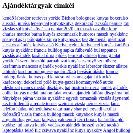
Ajándéktárgyak címkéi
kendő
labrador retriever
yorkie
Bichon bolognese
kutyás boxeralsó
ausztrál juhász
lepényhal
kölyökkutya
dekoráció
tacskós papucs
toll
vizslás sál
kutyás övtáska
naptár 2020
arcmaszk
cavalier king
charles
matrica
barna
kutyás szemmaszk
humoros maszk
nyakkánc
spanyol agár
bólogatós kutya
kutyapiszok
beagle medál
üléshuzat
tacskós ajándék
kutyás alsó
Kedvenceink kedvencei
kutyás karkötő
kutyás nyaklánc
francia bulldog sapka
fülbevaló
bul
tappancs
vizslás ajándék
kisállat úrna
ajtóék
fém kutyabiléta
tréning falat
yorkie ékszer
almazöld
párnahuzat
kutyás esernyő
szemüveg
kerámmia
mancsos ajándék
yorkie nyaklánc
labrador ékszer
állatos
lábtörlő
bischon bolognese
naptár 2026
bevásárlótáska
francia
buldog
flaska
kutyás pad
karácsonyi csomagajánlat
kuckó
karácsonyi dekoráció
póló
kutya-gazdi
kormányvédő
autós
üléshuzat
mancs medál
dísztárgy
hal
boston terrier ajándék
ajándék
collie
kutyás medál
jutalomfalat
westie ajándék
falióra
díszpárna
buli
fényképes párna
vizslás nyaklánc
egyedi tornazsák
vizslás ágynemű
kézfertőtlenítő
airedale terrier
weimari vizsla
német vizsla
láma
telefon hátlap
németjuhász
takarmány
shar pei
egyedi textília
drótszőrű vizsla
francia bulldog maszk
kutyabox
kutyás maszk
argentindog
egérpad
kutyás nyakkendő
férfi boxer
határidőnapló
vadász
juti
kutya kendő
vadászos ajándék
hosszú szőrű tacskó
laptoptáska
felső
filc
csivava nyaklánc
kutya nyakörv
Angol bulldog