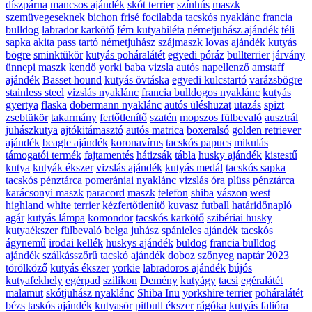
díszpárna
mancsos ajándék
skót terrier
színhús
maszk
szemüvegeseknek
bichon frisé
focilabda
tacskós nyaklánc
francia
bulldog
labrador karkötő
fém kutyabiléta
németjuhász ajándék
téli
sapka
akita
pass tartó
németjuhász
szájmaszk
lovas ajándék
kutyás
bögre
sminktükör
kutyás poháralátét
egyedi póráz
bullterrier
járvány
ünnepi maszk
kendő
yorki
baba
vizsla
autós napellenző
amstaff
ajándék
Basset hound
kutyás övtáska
egyedi kulcstartó
varázsbögre
stainless steel
vizslás nyaklánc
francia bulldogos nyaklánc
kutyás
gyertya
flaska
dobermann nyaklánc
autós üléshuzat
utazás
spizt
zsebtükör
takarmány
fertőtlenítő
szatén
mopszos fülbevaló
ausztrál
juhászkutya
ajtókitámasztó
autós matrica
boxeralsó
golden retriever
ajándék
beagle ajándék
koronavírus
tacskós papucs
mikulás
támogatói termék
fajtamentés
hátizsák
tábla
husky ajándék
kistestű
kutya
kutyák ékszer
vizslás ajándék
kutyás medál
tacskós sapka
tacskós pénztárca
pomerániai nyaklánc
vizslás óra
plüss
pénztárca
karácsonyi maszk
paracord
maszk
telefon
shiba
vászon
west
highland white terrier
kézfertőtlenítő
kuvasz
futball
határidőnapló
agár
kutyás lámpa
komondor
tacskós karkötő
szibériai husky
kutyaékszer
fülbevaló
belga juhász
spánieles ajándék
tacskós
ágynemű
irodai kellék
huskys ajándék
buldog
francia bulldog
ajándék
szálkásszőrű tacskó
ajándék doboz
szőnyeg
naptár 2023
törölköző
kutyás ékszer
yorkie
labradoros ajándék
bújós
kutyafekhely
egérpad
szilikon
Demény
kutyágy
tacsi
egéralátét
malamut
skótjuhász nyaklánc
Shiba Inu
yorkshire terrier
poháralátét
bézs
taskós ajándék
kutyasör
pitbull ékszer
rágóka
kutyás falióra