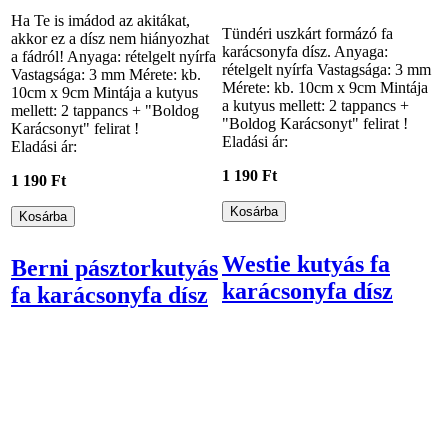
Ha Te is imádod az akitákat,
Tündéri uszkárt formázó fa
akkor ez a dísz nem hiányozhat
karácsonyfa dísz. Anyaga:
a fádról! Anyaga: rételgelt nyírfa
rételgelt nyírfa Vastagsága: 3 mm
Vastagsága: 3 mm Mérete: kb.
Mérete: kb. 10cm x 9cm Mintája
10cm x 9cm Mintája a kutyus
a kutyus mellett: 2 tappancs +
mellett: 2 tappancs + "Boldog
"Boldog Karácsonyt" felirat !
Karácsonyt" felirat !
Eladási ár:
Eladási ár:
1 190 Ft
1 190 Ft
Westie kutyás fa
Berni pásztorkutyás
karácsonyfa dísz
fa karácsonyfa dísz