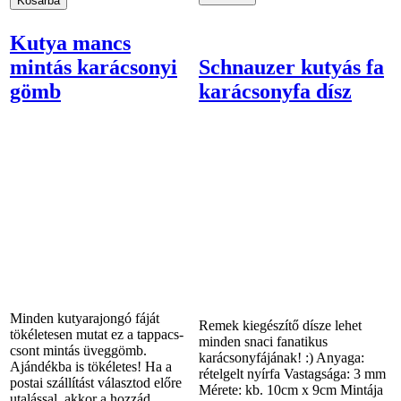
Kutya mancs
mintás karácsonyi
Schnauzer kutyás fa
gömb
karácsonyfa dísz
Minden kutyarajongó fáját
Remek kiegészítő dísze lehet
tökéletesen mutat ez a tappacs-
minden snaci fanatikus
csont mintás üveggömb.
karácsonyfájának! :) Anyaga:
Ajándékba is tökéletes! Ha a
rételgelt nyírfa Vastagsága: 3 mm
postai szállítást választod előre
Mérete: kb. 10cm x 9cm Mintája
utalással, akkor a hozzád