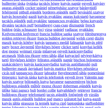
bullterrier táska
övtáska
tacskós bögre
kutyás naptár
egyedi kutyágy
agaras ajándék
cocker spániel
németjuhász szatyor
báránytüdő
fehérnemű
pitbull ajándék
borderes ajándék
staffi
bevásárló szatyor
kutyás boxeralsó
gazdi
kutyás nyaklánc
agaras kulcstartó
havagnese
tacskós ajándék
puli nyaklánc
tappancsos nyaklánc
belga kutyasör
divatáru
tacskós puff
bernáthegyi
csau-csau
dísznaptár
french
buldog
óriás schnauzer
foci
vizsa
spániel
vadlazac
nyakkánc
Kedvenceink kedvencei
francia bulldog sapka
szatyor
édesburgonya
golden retriever ékszer
francia bulldog ágynemű
welsh corgi
dizájn
maszk
kutyás kötény
kutyás
tappancs medál
falinaptár
kutyás pléd
party
boxer ágynemű
fényképes bögre
clicker tartó
konyhai kellék
dog
mopsz
weimari vizsla
műanyag
egyedi karácsonyfadísz
arcmaszk
Shih-tzu ékszer
retro tábla
állat
kutyacipő
névjegykártya
tartó
fényképes kötény
feliratos ajándék
naptár
bischon bolognese
szakácskönyv
kutyás karácsonyfadísz
kutyás autóillatosító
puli
bullterrier maszk
ágytakaró
kutyás matrica
fényképes pénztárca
cicás toll
tappancsos ékszer
labrador
figyelmeztető tábla
pomerániai
törpespicc
kutyás táska
kutyás telefontok
egyedi üveg
Valentin nap
kutyás szatyor
bólogatós kutya
havanese
napszemüveg
bichon
bulldogos ajándék
műbőr
mopsz ékszer
doberman ajándék
kutyás
ülőke
házi papucs
buli
border collie
kutyafekhely
retriever
francia
bulldogos ékszer
telefontartó
tacsis ajándék
fotógömb
eb
vizslás
maszk
autós ajándék
bulldog pad
mancs
száratott hal
kutya-gazdi
kutyás tábla
strasszos
fa termék
kutya cipő
laptoptáska
staffordshire
terrier
falmatrica
boxeres táska
westie
német vizsla
kis angol agár