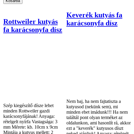
Keverék kutyás fa
Rottweiler kutyás
karácsonyfa dísz
fa karácsonyfa dísz
Nem baj, ha nem fajtatiszta a
Szép kiegészítő dísze lehet
kutyusod (nekünk sem), mi
minden Rottweiler gazdi
minden ebet imádunk!!! Ha nem
karácsonyfájának! Anyaga:
találtál pont olyan terméket az
rételgelt nyírfa Vastagsága: 3
oldalunkon, ami hasonlít rá, akkor
mm Mérete: kb. 10cm x 9cm
ezt a "keverék" kutyusos díszt
Mintája a kutyus mellett: 2
neked ajánljuk! Anyaga: rételgelt