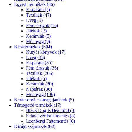
Egyedi termékek (86)
Fa-parafa (2)
Textíliák (47)
Üveg (5)
Fém tárgyak (16)
Játékok (2)
Kerámiák (5)
Műanyag (9)
Késztermékek (604)
Kutyás könyvek (17)
Üveg (33)
Fa-parafa (85)
Fém tárgyak (36)
Textíliák (266)
Játékok (5)
Kerámiák (20)
Naptárak (36)
Műanyag (106)
Karácsonyi csomagajánlatok (5)
Támogatói termékek (17)
Black Dog Is Beautiful (3)
Schnauzer Fajtamentés (8)
Leonbergi Fajtamentés (6)
Dizájn szájmaszk (82)