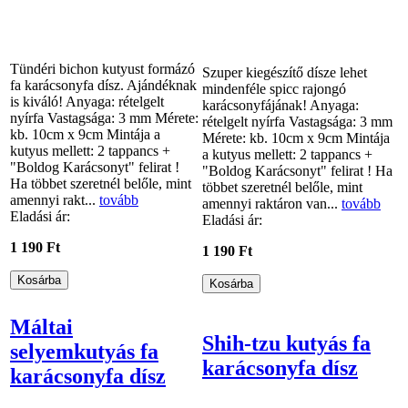
Tündéri bichon kutyust formázó
Szuper kiegészítő dísze lehet
fa karácsonyfa dísz. Ajándéknak
mindenféle spicc rajongó
is kiváló! Anyaga: rételgelt
karácsonyfájának! Anyaga:
nyírfa Vastagsága: 3 mm Mérete:
rételgelt nyírfa Vastagsága: 3 mm
kb. 10cm x 9cm Mintája a
Mérete: kb. 10cm x 9cm Mintája
kutyus mellett: 2 tappancs +
a kutyus mellett: 2 tappancs +
"Boldog Karácsonyt" felirat !
"Boldog Karácsonyt" felirat ! Ha
Ha többet szeretnél belőle, mint
többet szeretnél belőle, mint
amennyi rakt...
tovább
amennyi raktáron van...
tovább
Eladási ár:
Eladási ár:
1 190 Ft
1 190 Ft
Máltai
Shih-tzu kutyás fa
selyemkutyás fa
karácsonyfa dísz
karácsonyfa dísz