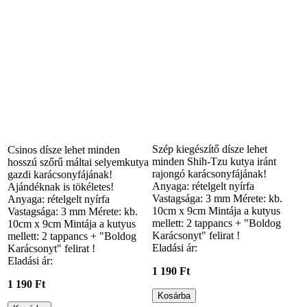
Szép kiegészítő dísze lehet
Csinos dísze lehet minden
minden Shih-Tzu kutya iránt
hosszú szőrű máltai selyemkutya
rajongó karácsonyfájának!
gazdi karácsonyfájának!
Anyaga: rételgelt nyírfa
Ajándéknak is tökéletes!
Vastagsága: 3 mm Mérete: kb.
Anyaga: rételgelt nyírfa
10cm x 9cm Mintája a kutyus
Vastagsága: 3 mm Mérete: kb.
mellett: 2 tappancs + "Boldog
10cm x 9cm Mintája a kutyus
Karácsonyt" felirat !
mellett: 2 tappancs + "Boldog
Eladási ár:
Karácsonyt" felirat !
Eladási ár:
1 190 Ft
1 190 Ft