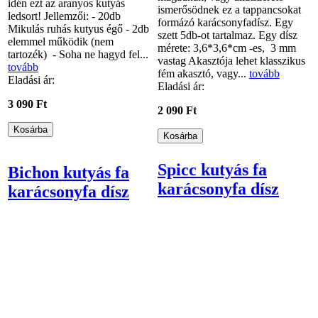
idén ezt az aranyos kutyás
ismerősödnek ez a tappancsokat
ledsort! Jellemzői: - 20db
formázó karácsonyfadísz. Egy
Mikulás ruhás kutyus égő - 2db
szett 5db-ot tartalmaz. Egy dísz
elemmel működik (nem
mérete: 3,6*3,6*cm -es, 3 mm
tartozék) - Soha ne hagyd fel...
vastag Akasztója lehet klasszikus
tovább
fém akasztó, vagy...
tovább
Eladási ár:
Eladási ár:
3 090 Ft
2 090 Ft
Spicc kutyás fa
Bichon kutyás fa
karácsonyfa dísz
karácsonyfa dísz