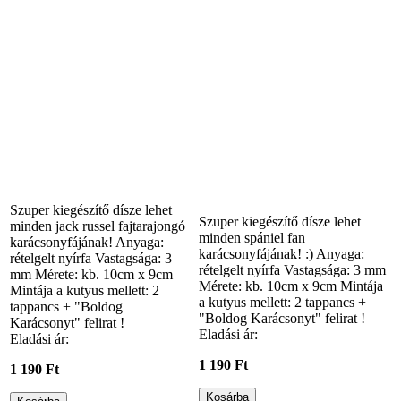
Szuper kiegészítő dísze lehet
Szuper kiegészítő dísze lehet
minden jack russel fajtarajongó
minden spániel fan
karácsonyfájának! Anyaga:
karácsonyfájának! :) Anyaga:
rételgelt nyírfa Vastagsága: 3
rételgelt nyírfa Vastagsága: 3 mm
mm Mérete: kb. 10cm x 9cm
Mérete: kb. 10cm x 9cm Mintája
Mintája a kutyus mellett: 2
a kutyus mellett: 2 tappancs +
tappancs + "Boldog
"Boldog Karácsonyt" felirat !
Karácsonyt" felirat !
Eladási ár:
Eladási ár:
1 190 Ft
1 190 Ft