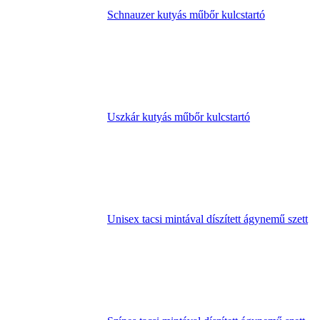
Schnauzer kutyás műbőr kulcstartó
Uszkár kutyás műbőr kulcstartó
Unisex tacsi mintával díszített ágynemű szett