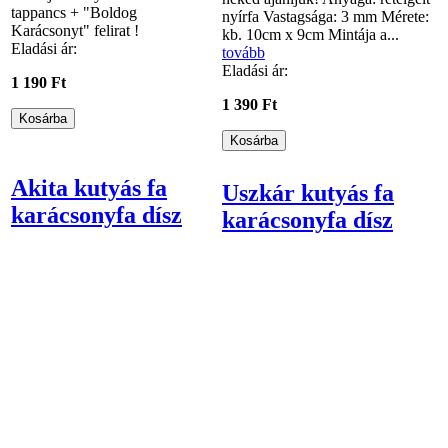
tappancs + "Boldog
nyírfa Vastagsága: 3 mm Mérete:
Karácsonyt" felirat !
kb. 10cm x 9cm Mintája a...
Eladási ár:
tovább
Eladási ár:
1 190 Ft
1 390 Ft
Akita kutyás fa
Uszkár kutyás fa
karácsonyfa dísz
karácsonyfa dísz