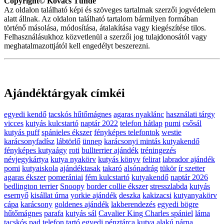
Copyright© Kovács Tünde
Az oldalon található képi és szöveges tartalmak szerzői jogvédelem
alatt állnak. Az oldalon található tartalom bármilyen formában
történő másolása, módosítása, átalakítása vagy kiegészítése tilos.
Felhasználásukhoz közvetlenül a szerzői jog tulajdonosától vagy
meghatalmazottjától kell engedélyt beszerezni.
Ajándéktárgyak címkéi
egyedi kendő
tacskós hűtőmágnes
agaras nyaklánc
használati tárgy
vicces
kutyás kulcstartó
naptár 2022
telefon hátlap
pumi
csősál
kutyás puff
spánieles ékszer
fényképes telefontok
westie
karácsonyfadísz
lábtörlő
ünnep
karácsonyi mintás kutyakendő
fényképes kutyaágy
roti
bullterrier ajándék
tréningezés
névjegykártya
kutya nyakörv
kutyás könyv
felirat
labrador ajándék
pomi
kutyaiskola
ajándéktasak
takaró
alsónadrág
tükör
ír szetter
agaras ékszer
pomerániai
fém kulcstartó
kutyakendő
naptár 2026
bedlington terrier
Snoopy
border collie ékszer
stresszlabda
kutyás
esernyő
kisállat úrna
yorkie ajándék
deszka
kakizacsi
kutyanyakörv
cápa
karácsony
goldenes ajándék
lakberendezés
egyedi bögre
hűtőmágnes
parafa
kutyás sál
Cavalier King Charles spániel
láma
tacskós pad
telefon tartó
egyedi pénztárca
kutya alakú párna