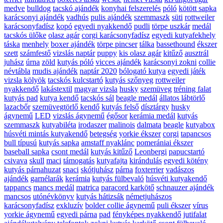
medve
bulldog
tacskó ajándék
konyhai felszerelés
póló
kötött sapka
karácsonyi ajándék
vadhús
pulis ajándék
szemmaszk
süti
rottweiler
karácsonyfadísz
kopó
egyedi nyakkendő
pudli
törpe uszkár
medál
tacskós ülőke
olasz agár
corgi karácsonyfadísz
egyedi kutyafekhely
táska
menhely
boxer ajándék
törpe pincser
tálka
bassethound
ékszer
szett
számfestő
vizslás naptár
puppy
kis olasz agár
kitűző
ausztrál
juhász
úrna
zöld
kutyás póló
vicces ajándék
karácsonyi zokni
collie
névtábla
mudis ajándék
naptár 2020
bólogató kutya
egyedi játék
vizsla kölyök
tacskós kulcstartó
kutyás szőnyeg
rottweiler
nyakkendő
lakástextil
magyar vizsla
husky
szemüveg
tréning falat
kutyás pad
kutya kendő
tacskós sál
beagle medál
állatos lábtörlő
lazacbőr
szemüvegtörlő kendő
kutyás felső
dísztárgy
husky
ágynemű
LED
vizslás ágynemű
égősor
kerámia medál
kutyás
szemmaszk
kutyabiléta
irodaszer
malinois
dalmata
beagle
kutyabox
húsvéti mintás kutyakendő
betegség
yorkie ékszer
corgi
tapancsos
bull típusú
kutyás sapka
amstaff nyaklánc
pomerániai ékszer
baseball sapka
csont medál
kutyás kitűző
Leonbergi
papucstartó
csivava
skull
maci
támogatás
kutyafajta
kirándulás
egyedi kötény
kutyás párnahuzat
snaci
skótjuhász
párna
foxterrier
vadászos
ajándék
garnélarák
kerámia
kutyás fülbevaló
húsvéti kutyakendő
tappancs
mancs medál
matrica
paracord karkötő
schnauzer ajándék
mancsos
utónévkönyv
kutyás hátizsák
németjuhászos
karácsonyfadísz
exkluzív
bolder collie ágynemű
puli ékszer
vírus
yorkie ágynemű
egyedi párna
pad
fényképes nyakkendő
jutifalat