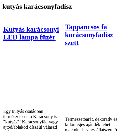
kutyás karácsonyfadísz
Tappancsos fa
Kutyás karácsonyi
karácsonyfadísz
LED lámpa füzér
szett
Egy kutyás családban
természetesen a Karácsony is
Természetbarát, dekoratív és
"kutyás"! Karácsonyfád vagy
különleges ajándék lehet
ajtód/ablakod díszéül válaszd
magadnak, vagy állatszerető