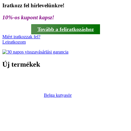
Iratkozz fel hírlevelünkre!
10%-os kupont kapsz!
Tovább a feliratkozáshoz
Miért iratkozzak fel?
Leiratkozom
Új termékek
Belga kutyasör