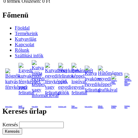
0
termék
Összesen:
0 Ft
Főmenü
Föoldal
Termékeink
Kutyavilág
Kapcsolat
Rólunk
Szállítási infók
Egyedi
Képes
Feliratos
Fényképes
Fényképes
Kutyás bögre
Kutya biléta
Kutya frizbi
Fényképes póló
Kutya nyakörv
kutyakendő
poháralátét
hűtmágnes
nyaklánc
bögre
Keresés űrlap
Keresés