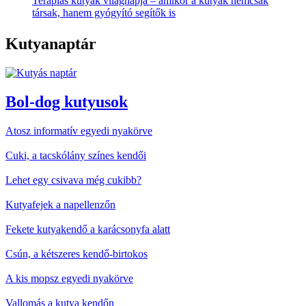
Terápiás kutyák világnapja – amikor a kutyák nemcsak
társak, hanem gyógyító segítők is
Kutyanaptár
Bol-dog kutyusok
Atosz informatív egyedi nyakörve
Cuki, a tacskólány színes kendői
Lehet egy csivava még cukibb?
Kutyafejek a napellenzőn
Fekete kutyakendő a karácsonyfa alatt
Csún, a kétszeres kendő-birtokos
A kis mopsz egyedi nyakörve
Vallomás a kutya kendőn