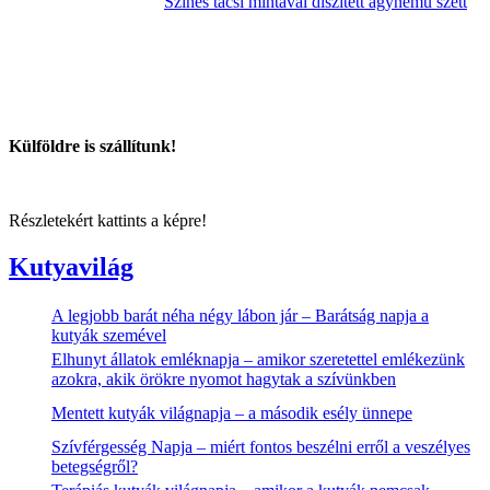
Színes tacsi mintával díszített ágynemű szett
Külföldre is szállítunk!
Részletekért kattints a képre!
Kutyavilág
A legjobb barát néha négy lábon jár – Barátság napja a
kutyák szemével
Elhunyt állatok emléknapja – amikor szeretettel emlékezünk
azokra, akik örökre nyomot hagytak a szívünkben
Mentett kutyák világnapja – a második esély ünnepe
Szívférgesség Napja – miért fontos beszélni erről a veszélyes
betegségről?