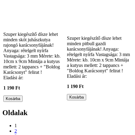
Szuper kiegészítő dísze lehet
Szuper kiegészítő dísze lehet
minden skót juhászkutya
minden pitbull gazdi
rajongó karácsonyfájának!
karácsonyfájának! Anyaga:
Anyaga: rételgelt nyírfa
rételgelt nyírfa Vastagsága: 3 mm
Vastagsága: 3 mm Mérete: kb.
Mérete: kb. 10cm x 9cm Mintája
10cm x 9cm Mintája a kutyus
a kutyus mellett: 2 tappancs +
mellett: 2 tappancs + "Boldog
"Boldog Karácsonyt" felirat !
Karácsonyt" felirat !
Eladási ár:
Eladási ár:
1 190 Ft
1 190 Ft
Oldalak
1
2