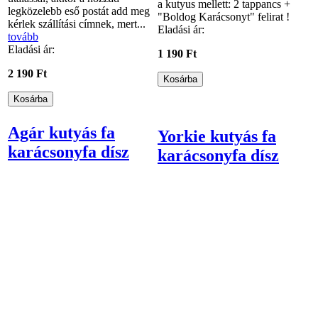
a kutyus mellett: 2 tappancs +
legközelebb eső postát add meg
"Boldog Karácsonyt" felirat !
kérlek szállítási címnek, mert...
Eladási ár:
tovább
Eladási ár:
1 190 Ft
2 190 Ft
Agár kutyás fa
Yorkie kutyás fa
karácsonyfa dísz
karácsonyfa dísz