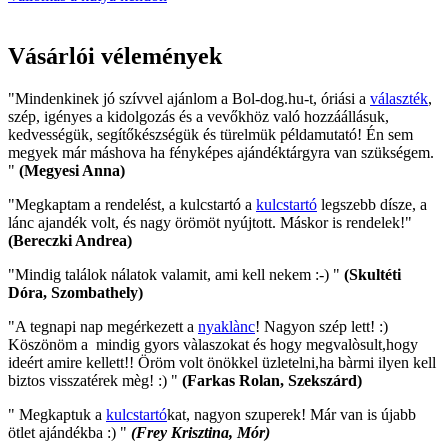
Vásárlói vélemények
"Mindenkinek jó szívvel ajánlom a Bol-dog.hu-t, óriási a
választék
,
szép, igényes a kidolgozás és a vevőkhöz való hozzáállásuk,
kedvességük, segítőkészségük és türelmük példamutató! Én sem
megyek már máshova ha fényképes ajándéktárgyra van szükségem.
"
(Megyesi Anna)
"Megkaptam a rendelést, a kulcstartó a
kulcstartó
legszebb dísze, a
lánc ajandék volt, és nagy örömöt nyújtott. Máskor is rendelek!"
(Bereczki Andrea)
"Mindig találok nálatok valamit, ami kell nekem :-) "
(Skultéti
Dóra, Szombathely)
"A tegnapi nap megérkezett a
nyaklànc
! Nagyon szép lett! :)
Köszönöm a mindig gyors vàlaszokat és hogy megvalòsult,hogy
ideért amire kellett!! Öröm volt önökkel üzletelni,ha bàrmi ilyen kell
biztos visszatérek mèg! :) "
(Farkas Rolan, Szekszárd)
" Megkaptuk a
kulcstartó
kat, nagyon szuperek! Már van is újabb
ötlet ajándékba :) "
(Frey Krisztina, Mór)