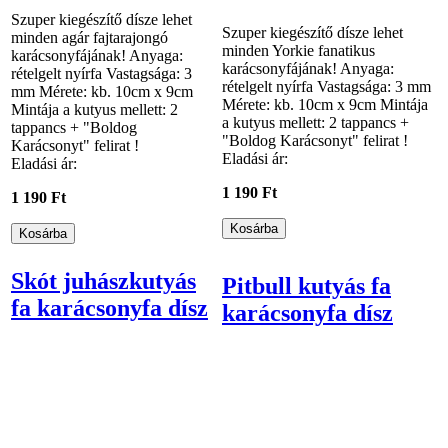
Szuper kiegészítő dísze lehet
Szuper kiegészítő dísze lehet
minden agár fajtarajongó
minden Yorkie fanatikus
karácsonyfájának! Anyaga:
karácsonyfájának! Anyaga:
rételgelt nyírfa Vastagsága: 3
rételgelt nyírfa Vastagsága: 3 mm
mm Mérete: kb. 10cm x 9cm
Mérete: kb. 10cm x 9cm Mintája
Mintája a kutyus mellett: 2
a kutyus mellett: 2 tappancs +
tappancs + "Boldog
"Boldog Karácsonyt" felirat !
Karácsonyt" felirat !
Eladási ár:
Eladási ár:
1 190 Ft
1 190 Ft
Skót juhászkutyás
Pitbull kutyás fa
fa karácsonyfa dísz
karácsonyfa dísz