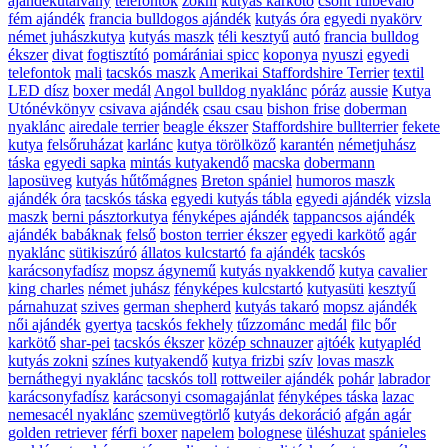
ajándékutalvány
telefontok
zokni
kutyás karkötő
csont fülbevaló
fém ajándék
francia bulldogos ajándék
kutyás óra
egyedi nyakörv
német juhászkutya
kutyás maszk
téli kesztyű
autó
francia bulldog
ékszer
divat
fogtisztító
pomárániai spicc
koponya
nyuszi
egyedi
telefontok
mali
tacskós maszk
Amerikai Staffordshire Terrier
textil
LED dísz
boxer medál
Angol bulldog nyaklánc
póráz
aussie
Kutya
Utónévkönyv
csivava ajándék
csau csau
bishon frise
doberman
nyaklánc
airedale terrier
beagle ékszer
Staffordshire bullterrier
fekete
kutya
felsőruházat
karlánc
kutya törölköző
karantén
németjuhász
táska
egyedi sapka
mintás kutyakendő
macska
dobermann
laposüveg
kutyás hűtőmágnes
Breton spániel
humoros maszk
ajándék óra
tacskós táska
egyedi kutyás tábla
egyedi ajándék
vizsla
maszk
berni pásztorkutya
fényképes ajándék
tappancsos ajándék
ajándék babáknak
felső
boston terrier ékszer
egyedi karkötő
agár
nyaklánc
sütikiszúró
állatos kulcstartó
fa ajándék
tacskós
karácsonyfadísz
mopsz ágynemű
kutyás nyakkendő
kutya
cavalier
king charles
német juhász
fényképes kulcstartó
kutyasüti
kesztyű
párnahuzat
szives
german shepherd
kutyás takaró
mopsz ajándék
női ajándék
gyertya
tacskós fekhely
tűzzománc medál
filc
bőr
karkötő
shar-pei
tacskós ékszer
közép schnauzer
ajtóék
kutyapléd
kutyás zokni
színes kutyakendő
kutya frizbi
szív
lovas maszk
bernáthegyi nyaklánc
tacskós toll
rottweiler ajándék
pohár
labrador
karácsonyfadísz
karácsonyi csomagajánlat
fényképes táska
lazac
nemesacél nyaklánc
szemüvegtörlő
kutyás dekoráció
afgán agár
golden retriever
férfi boxer
napelem
bolognese
üléshuzat
spánieles