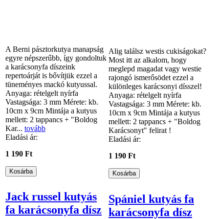
A Berni pásztorkutya manapság
Alig találsz westis cukiságokat?
egyre népszerűbb, így gondoltuk
Most itt az alkalom, hogy
a karácsonyfa díszeink
meglepd magadat vagy westie
repertoárját is bővítjük ezzel a
rajongó ismerősödet ezzel a
tüneményes mackó kutyussal.
különleges karácsonyi dísszel!
Anyaga: rételgelt nyírfa
Anyaga: rételgelt nyírfa
Vastagsága: 3 mm Mérete: kb.
Vastagsága: 3 mm Mérete: kb.
10cm x 9cm Mintája a kutyus
10cm x 9cm Mintája a kutyus
mellett: 2 tappancs + "Boldog
mellett: 2 tappancs + "Boldog
Kar...
tovább
Karácsonyt" felirat !
Eladási ár:
Eladási ár:
1 190 Ft
1 190 Ft
Jack russel kutyás
Spániel kutyás fa
fa karácsonyfa dísz
karácsonyfa dísz