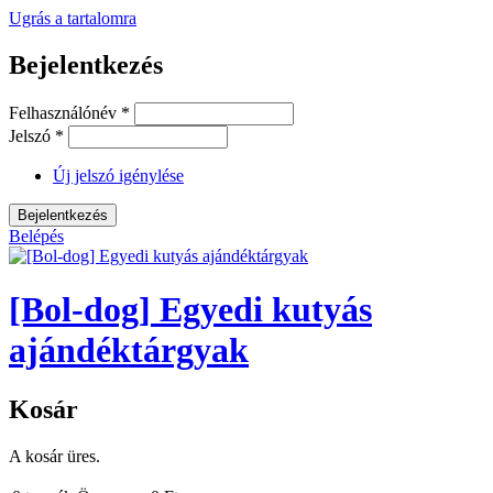
Ugrás a tartalomra
Bejelentkezés
Felhasználónév
*
Jelszó
*
Új jelszó igénylése
Belépés
[Bol-dog] Egyedi kutyás
ajándéktárgyak
Kosár
A kosár üres.