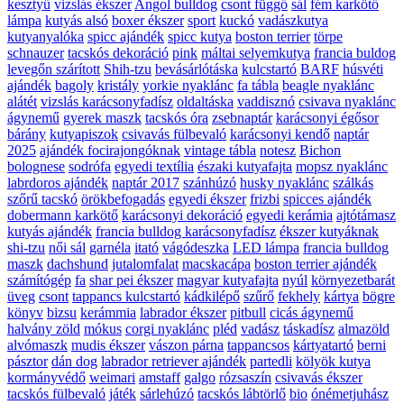
kesztyű
vizslás ékszer
Angol bulldog
csont függő
sál
fém karkötő
lámpa
kutyás alsó
boxer ékszer
sport
kuckó
vadászkutya
kutyanyalóka
spicc ajándék
spicc kutya
boston terrier
törpe
schnauzer
tacskós dekoráció
pink
máltai selyemkutya
francia buldog
levegőn szárított
Shih-tzu
bevásárlótáska
kulcstartó
BARF
húsvéti
ajándék
bagoly
kristály
yorkie nyaklánc
fa tábla
beagle nyaklánc
alátét
vizslás karácsonyfadísz
oldaltáska
vaddisznó
csivava nyaklánc
ágynemű
gyerek maszk
tacskós óra
zsebnaptár
karácsonyi égősor
bárány
kutyapiszok
csivavás fülbevaló
karácsonyi kendő
naptár
2025
ajándék focirajongóknak
vintage tábla
notesz
Bichon
bolognese
sodrófa
egyedi textília
északi kutyafajta
mopsz nyaklánc
labrdoros ajándék
naptár 2017
szánhúzó
husky nyaklánc
szálkás
szőrű tacskó
örökbefogadás
egyedi ékszer
frizbi
spicces ajándék
dobermann karkötő
karácsonyi dekoráció
egyedi kerámia
ajtótámasz
kutyás ajándék
francia bulldog karácsonyfadísz
ékszer kutyáknak
shi-tzu
női sál
garnéla
itató
vágódeszka
LED lámpa
francia bulldog
maszk
dachshund
jutalomfalat
macskacápa
boston terrier ajándék
számítógép
fa
shar pei ékszer
magyar kutyafajta
nyúl
környezetbarát
üveg
csont
tappancs kulcstartó
kádkilépő
szűrő
fekhely
kártya
bögre
könyv
bizsu
kerámmia
labrador ékszer
pitbull
cicás ágynemű
halvány zöld
mókus
corgi nyaklánc
pléd
vadász
táskadísz
almazöld
alvómaszk
mudis ékszer
vászon párna
tappancsos
kártyatartó
berni
pásztor
dán dog
labrador retriever ajándék
partedli
kölyök kutya
kormányvédő
weimari
amstaff
galgo
rózsaszín
csivavás ékszer
tacskós fülbevaló
játék
sárlehúzó
tacskós lábtörlő
bio
ónémetjuhász