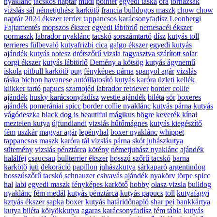
nyaklánc
tacskós naptár
mudi
pointer
egyedi táska
óra
tornazsák
vizslás sál
németjuhász karkötő
francia bulldogos maszk
chow chow
naptár 2024
ékszer
terrier
tappancsos karácsonyfadísz
Leonbergi
Fajtamentés
mopszos ékszer
egyedi lábtörlő
nemesacél ékszer
pormaszk
labrador nyaklánc
tacskó
sorszámtartó
dísz
kutyás toll
terrieres fülbevaló
kutyafrizbi
cica
galgo ékszer
egyedi kutyás
ajándék
kutyás notesz
drótszőrű vizsla
fagyasztva szárított
solar
corgi ékszer
kutyás lábtörlő
Demény a kötsög
kutyás ágynemű
iskola
pitbull karkötő
pug
fényképes párna
spanyol agár
vizslás
táska
bichon havanese
autóillatosító
kutyás karóra
üzleti kellék
klikker tartó
papucs
szamojéd
labrador retriever
border collie
ajándék
husky karácsonyfadísz
westie ajándék
biléta
sör
boxeres
ajándék
pomerániai spicc
border collie nyaklánc
kutyás párna
kutyás
vágódeszka
black dog is beautiful
mágikus bögre
keverék
kínai
meztelen kutya
újfundlandi
vizslás hűtőmágnes
kutyás kiegészítő
fém
uszkár
magyar agár
lepényhal
boxer nyaklánc
whippet
tappancsos maszk
karóra
tál
vizslás párna
skót juhászkutya
sütemény
vizslás pénztárca
kötény
németjuhász nyaklánc
ajándék
halálfej
csaucsau
bullterrier ékszer
hosszú szőrű tacskó
barna
karkötő
juti
dekoráció
papillon
juhászkutya
sárkaparó
argentindog
hosszúszőrű tacskó
schnauzer
csivavás ajándék
nyakörv
törpe spicc
hal
labi
egyedi maszk
fényképes karkötő
hobby
olasz vizsla
bulldog
nyaklánc
fém medál
kutyás pénztárca
kutyás papucs
toll
kutyafagyi
kztyás ékszer
sapka
boxer
kutyás határidőnapló
shar pei
bankkártya
kutya biléta
kölyökkutya
agaras karácsonyfadísz
fém tábla
kutyás