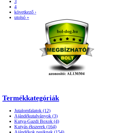
3
4
következő ›
utolsó »
Termékkategóriák
Jutalomfalatok (12)
Ajándékutalványok (3)
Kutya-Gazdi Boxok (4)
Kutyás ékszerek (164)
Ajándékok pasiknak (154)