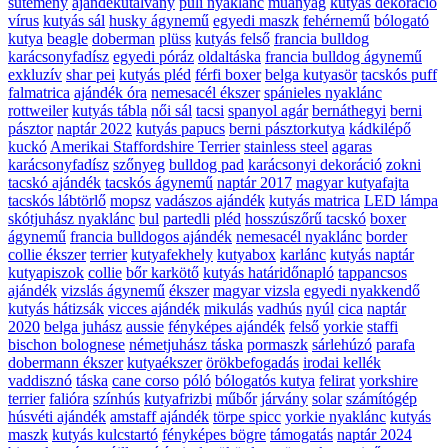
sütemény
ajándékutalvány
puli nyaklánc
műanyag
kutyás dekoráció
vírus
kutyás sál
husky ágynemű
egyedi maszk
fehérnemű
bólogató
kutya
beagle
doberman
plüss
kutyás felső
francia bulldog
karácsonyfadísz
egyedi póráz
oldaltáska
francia bulldog ágynemű
exkluzív
shar pei
kutyás pléd
férfi boxer
belga kutyasör
tacskós puff
falmatrica
ajándék óra
nemesacél ékszer
spánieles nyaklánc
rottweiler
kutyás tábla
női sál
tacsi
spanyol agár
bernáthegyi
berni
pásztor
naptár 2022
kutyás papucs
berni pásztorkutya
kádkilépő
kuckó
Amerikai Staffordshire Terrier
stainless steel
agaras
karácsonyfadísz
szőnyeg
bulldog pad
karácsonyi dekoráció
zokni
tacskó ajándék
tacskós ágynemű
naptár 2017
magyar kutyafajta
tacskós lábtörlő
mopsz
vadászos ajándék
kutyás matrica
LED lámpa
skótjuhász nyaklánc
bul
partedli
pléd
hosszúszőrű tacskó
boxer
ágynemű
francia bulldogos ajándék
nemesacél nyaklánc
border
collie ékszer
terrier
kutyafekhely
kutyabox
karlánc
kutyás naptár
kutyapiszok
collie
bőr karkötő
kutyás határidőnapló
tappancsos
ajándék
vizslás ágynemű
ékszer
magyar vizsla
egyedi nyakkendő
kutyás hátizsák
vicces ajándék
mikulás
vadhús
nyúl
cica
naptár
2020
belga juhász
aussie
fényképes ajándék
felső
yorkie
staffi
bischon bolognese
németjuhász táska
pormaszk
sárlehúzó
parafa
dobermann ékszer
kutyaékszer
örökbefogadás
irodai kellék
vaddisznó
táska
cane corso
póló
bólogatós kutya
felirat
yorkshire
terrier
falióra
színhús
kutyafrizbi
műbőr
járvány
solar
számítógép
húsvéti ajándék
amstaff ajándék
törpe spicc
yorkie nyaklánc
kutyás
maszk
kutyás kulcstartó
fényképes bögre
támogatás
naptár 2024