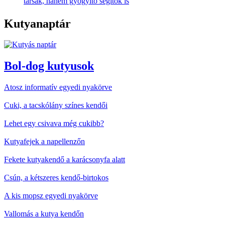
társak, hanem gyógyító segítők is
Kutyanaptár
Bol-dog kutyusok
Atosz informatív egyedi nyakörve
Cuki, a tacskólány színes kendői
Lehet egy csivava még cukibb?
Kutyafejek a napellenzőn
Fekete kutyakendő a karácsonyfa alatt
Csún, a kétszeres kendő-birtokos
A kis mopsz egyedi nyakörve
Vallomás a kutya kendőn