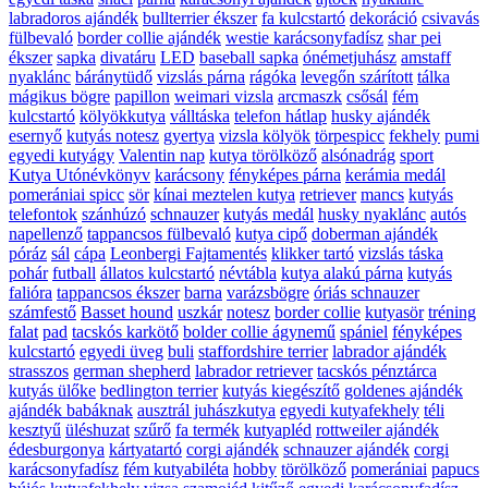
labradoros ajándék
bullterrier ékszer
fa kulcstartó
dekoráció
csivavás
fülbevaló
border collie ajándék
westie karácsonyfadísz
shar pei
ékszer
sapka
divatáru
LED
baseball sapka
ónémetjuhász
amstaff
nyaklánc
báránytüdő
vizslás párna
rágóka
levegőn szárított
tálka
mágikus bögre
papillon
weimari vizsla
arcmaszk
csősál
fém
kulcstartó
kölyökkutya
válltáska
telefon hátlap
husky ajándék
esernyő
kutyás notesz
gyertya
vizsla kölyök
törpespicc
fekhely
pumi
egyedi kutyágy
Valentin nap
kutya törölköző
alsónadrág
sport
Kutya Utónévkönyv
karácsony
fényképes párna
kerámia medál
pomerániai spicc
sör
kínai meztelen kutya
retriever
mancs
kutyás
telefontok
szánhúzó
schnauzer
kutyás medál
husky nyaklánc
autós
napellenző
tappancsos fülbevaló
kutya cipő
doberman ajándék
póráz
sál
cápa
Leonbergi Fajtamentés
klikker tartó
vizslás táska
pohár
futball
állatos kulcstartó
névtábla
kutya alakú párna
kutyás
falióra
tappancsos ékszer
barna
varázsbögre
óriás schnauzer
számfestő
Basset hound
uszkár
notesz
border collie
kutyasör
tréning
falat
pad
tacskós karkötő
bolder collie ágynemű
spániel
fényképes
kulcstartó
egyedi üveg
buli
staffordshire terrier
labrador ajándék
strasszos
german shepherd
labrador retriever
tacskós pénztárca
kutyás ülőke
bedlington terrier
kutyás kiegészítő
goldenes ajándék
ajándék babáknak
ausztrál juhászkutya
egyedi kutyafekhely
téli
kesztyű
üléshuzat
szűrő
fa termék
kutyapléd
rottweiler ajándék
édesburgonya
kártyatartó
corgi ajándék
schnauzer ajándék
corgi
karácsonyfadísz
fém kutyabiléta
hobby
törölköző
pomerániai
papucs