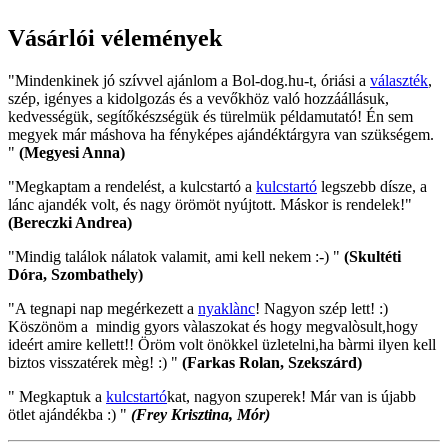
Vásárlói vélemények
"Mindenkinek jó szívvel ajánlom a Bol-dog.hu-t, óriási a
választék
,
szép, igényes a kidolgozás és a vevőkhöz való hozzáállásuk,
kedvességük, segítőkészségük és türelmük példamutató! Én sem
megyek már máshova ha fényképes ajándéktárgyra van szükségem.
"
(Megyesi Anna)
"Megkaptam a rendelést, a kulcstartó a
kulcstartó
legszebb dísze, a
lánc ajandék volt, és nagy örömöt nyújtott. Máskor is rendelek!"
(Bereczki Andrea)
"Mindig találok nálatok valamit, ami kell nekem :-) "
(Skultéti
Dóra, Szombathely)
"A tegnapi nap megérkezett a
nyaklànc
! Nagyon szép lett! :)
Köszönöm a mindig gyors vàlaszokat és hogy megvalòsult,hogy
ideért amire kellett!! Öröm volt önökkel üzletelni,ha bàrmi ilyen kell
biztos visszatérek mèg! :) "
(Farkas Rolan, Szekszárd)
" Megkaptuk a
kulcstartó
kat, nagyon szuperek! Már van is újabb
ötlet ajándékba :) "
(Frey Krisztina, Mór)