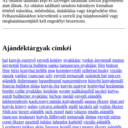
Az oldalon található képi és szöveges tartalmak szerzői jogvédelem
alatt állnak. Az oldalon található tartalom bármilyen formában
történő másolása, módosítása, átalakítása vagy kiegészítése tilos.
Felhasználásukhoz közvetlenül a szerzői jog tulajdonosától vagy
meghatalmazottjától kell engedélyt beszerezni.
Ajándéktárgyak címkéi
hal
kutyás esernyő
egyedi kötény
nyakkánc
yorkie ágynemű
mopsz
ágynemű
francia bulldog sapka
tappancsos nyaklánc
fém
bishon
frise
bézs
konyhai kellék
pug
kormányvédő
szibériai husky
vizslás
maszk
vadász
csaucsau
szív
egyedi tornazsák
száratott hal
spicces
ajándék
dobermann
bassethound
napszemüveg
húsvéti kutyakendő
francia bulldog táska
kutyás óra
kutyás szatyor
lepényhal
kerámmia
border collie nyaklánc
kerámia
westie
szálkásszőrű tacskó
kutya-
gazdi
bullterrier nyaklánc
bichon
medál
egyedi ajándék
lakberendezés
karácsonyi mintás kutyakendő
agaras ékszer
shar-pei
kutyás könyv
galgo
csivava ajándék
pudli
tacskós sál
yorkie ékszer
Shih-tzu
boxer ajándék
jack russel
itató
vászon
mudis ajándék
mancsos
irodaszer
kutyás fülbevaló
tornazsák
lámpa
egyedi párna
corgi ékszer
ausztrál juhász
labrador karkötő
vizslás ajándék
Leonbergi
mókus
akita
Snoopy
kendő
maci
mopsz ékszer
ajándék