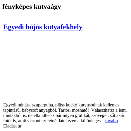
fényképes kutyaágy
Egyedi bújós kutyafekhely
Egyedi mintás, szuperpuha, plüss kuckó kutyusodnak kellemes
tapintású, babysoft anyagból. Tartós, mosható! Választhatsz a lenti
mintákból is, de elküldhetsz bármilyen grafikát, szöveget, sőt akár
fotót is, amit viszont szeretnél látni ezen a különleges...
tovább
Eladási ár: