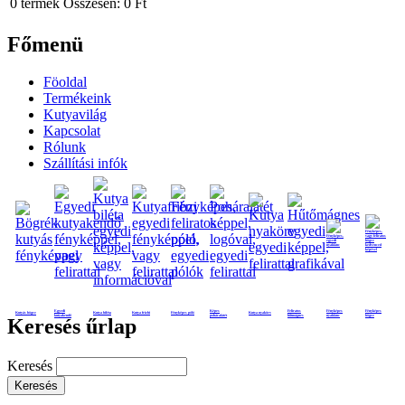
0
termék
Összesen:
0 Ft
Főmenü
Föoldal
Termékeink
Kutyavilág
Kapcsolat
Rólunk
Szállítási infók
Egyedi
Képes
Feliratos
Fényképes
Fényképes
Kutyás bögre
Kutya biléta
Kutya frizbi
Fényképes póló
Kutya nyakörv
kutyakendő
poháralátét
hűtmágnes
nyaklánc
bögre
Keresés űrlap
Keresés