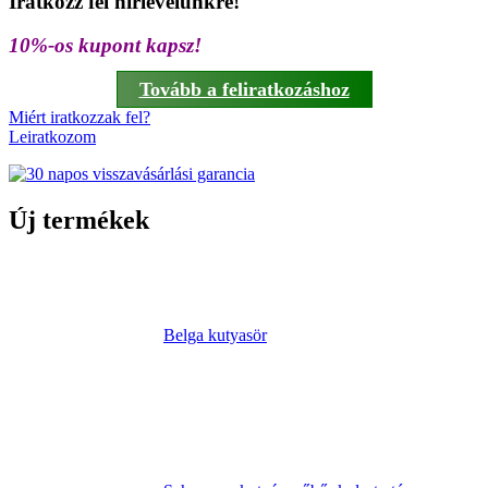
Iratkozz fel hírlevelünkre!
10%-os kupont kapsz!
Tovább a feliratkozáshoz
Miért iratkozzak fel?
Leiratkozom
Új termékek
Belga kutyasör