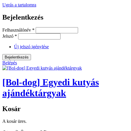
Ugrás a tartalomra
Bejelentkezés
Felhasználónév
*
Jelszó
*
Új jelszó igénylése
Belépés
[Bol-dog] Egyedi kutyás
ajándéktárgyak
Kosár
A kosár üres.