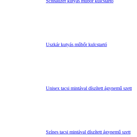
Schnauzer kutyás műbőr kulcstartó
Uszkár kutyás műbőr kulcstartó
Unisex tacsi mintával díszített ágynemű szett
Színes tacsi mintával díszített ágynemű szett