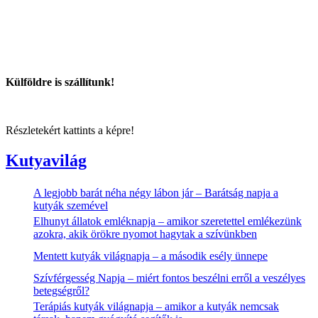
Külföldre is szállítunk!
Részletekért kattints a képre!
Kutyavilág
A legjobb barát néha négy lábon jár – Barátság napja a
kutyák szemével
Elhunyt állatok emléknapja – amikor szeretettel emlékezünk
azokra, akik örökre nyomot hagytak a szívünkben
Mentett kutyák világnapja – a második esély ünnepe
Szívférgesség Napja – miért fontos beszélni erről a veszélyes
betegségről?
Terápiás kutyák világnapja – amikor a kutyák nemcsak