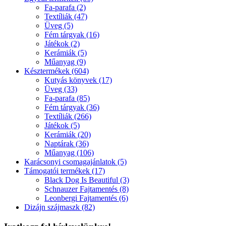
Fa-parafa (2)
Textíliák (47)
Üveg (5)
Fém tárgyak (16)
Játékok (2)
Kerámiák (5)
Műanyag (9)
Késztermékek (604)
Kutyás könyvek (17)
Üveg (33)
Fa-parafa (85)
Fém tárgyak (36)
Textíliák (266)
Játékok (5)
Kerámiák (20)
Naptárak (36)
Műanyag (106)
Karácsonyi csomagajánlatok (5)
Támogatói termékek (17)
Black Dog Is Beautiful (3)
Schnauzer Fajtamentés (8)
Leonbergi Fajtamentés (6)
Dizájn szájmaszk (82)