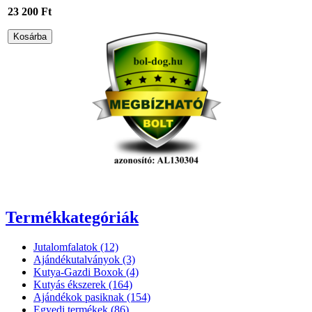
23 200 Ft
Termékkategóriák
Jutalomfalatok (12)
Ajándékutalványok (3)
Kutya-Gazdi Boxok (4)
Kutyás ékszerek (164)
Ajándékok pasiknak (154)
Egyedi termékek (86)