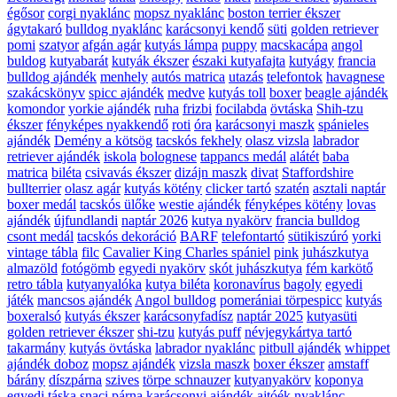
égősor
corgi nyaklánc
mopsz nyaklánc
boston terrier ékszer
ágytakaró
bulldog nyaklánc
karácsonyi kendő
süti
golden retriever
pomi
szatyor
afgán agár
kutyás lámpa
puppy
macskacápa
angol
buldog
kutyabarát
kutyák ékszer
északi kutyafajta
kutyágy
francia
bulldog ajándék
menhely
autós matrica
utazás
telefontok
havagnese
szakácskönyv
spicc ajándék
medve
kutyás toll
boxer
beagle ajándék
komondor
yorkie ajándék
ruha
frizbi
focilabda
övtáska
Shih-tzu
ékszer
fényképes nyakkendő
roti
óra
karácsonyi maszk
spánieles
ajándék
Demény a kötsög
tacskós fekhely
olasz vizsla
labrador
retriever ajándék
iskola
bolognese
tappancs medál
alátét
baba
matrica
biléta
csivavás ékszer
dizájn maszk
divat
Staffordshire
bullterrier
olasz agár
kutyás kötény
clicker tartó
szatén
asztali naptár
boxer medál
tacskós ülőke
westie ajándék
fényképes kötény
lovas
ajándék
újfundlandi
naptár 2026
kutya nyakörv
francia bulldog
csont medál
tacskós dekoráció
BARF
telefontartó
sütikiszúró
yorki
vintage tábla
filc
Cavalier King Charles spániel
pink
juhászkutya
almazöld
fotógömb
egyedi nyakörv
skót juhászkutya
fém karkötő
retro tábla
kutyanyalóka
kutya biléta
koronavírus
bagoly
egyedi
játék
mancsos ajándék
Angol bulldog
pomerániai törpespicc
kutyás
boxeralsó
kutyás ékszer
karácsonyfadísz
naptár 2025
kutyasüti
golden retriever ékszer
shi-tzu
kutyás puff
névjegykártya tartó
takarmány
kutyás övtáska
labrador nyaklánc
pitbull ajándék
whippet
ajándék doboz
mopsz ajándék
vizsla maszk
boxer ékszer
amstaff
bárány
díszpárna
szives
törpe schnauzer
kutyanyakörv
koponya
egyedi táska
snaci
párna
karácsonyi ajándék
ajtóék
nyaklánc