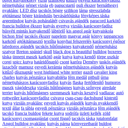
bújós kutyafekhely
vizsa
szamojéd
kitűző
egyedi karácsonyfadísz
németjuhász
német vizsla
eb
papucstartó
puli ékszer
bernáthegyi
nyaklánc
LED dísz
tacskós bögre
szilikon
láma
stresszlabda
ajtótámasz
bögre
kirándulás
bevásárlótáska
fényképes táska
argentindog
kutyás poháralátét
csivavás ajándék
paracord karkötő
francia bulldog ékszer
kutyás gyertya
vizslás karácsonyfadísz
húsvéti mintás kutyakendő
lábtörlő
kis angol agár
kutyaiskola
bichon frisé
tacskós ékszer
napelem
magyar agár
könyv
tappancsos
karkötő
ajtókitámasztó
textília
konyhai felszerelés
karácsonyi égősor
labrdoros ajándék
tacskós hűtőmágnes
kutyakendő
németjuhász
szatyor
Breton spániel
skull
black dog is beautiful
bulldog
boxeres
táska
ünnepi maszk
karkötő
agár
kutya
kutya kendő
törpe uszkár
corgi
spicc kutya
határidőnapló
csont
karóra
Demény
taskós ajándék
lazacbőr
mamusz
egyedi kerámia
németjuhászos ajándék
kutyás
kitűző
dísznaptár
west highland white terrier
gazdi
cavalier king
charles
kutyás pénztárca
kutyabiléta
fém medál
pitbull
úrna
németjuhászos karácsonyfadísz
kutyás
flaska
fertőtlenítő
humoros
maszk
vágódeszka
vizslás hűtőmágnes
kutyás szőnyeg
airedale
terrier
kutyás hűtőmágnes
szemmaszk
kutyás kesztyű
vadlazac
autó
rottweiler karácsonyfadísz
csivava
csau-csau
dachshund
kistestű
kutya
vizslás nyaklánc
egyedi kutyás ajándék
kutyás nyakkendő
textil
állat
fa tábla
egyedi pénztárca
vizslás pénztárca
fém ajándék
tacskó
francia buldog
fekete kutya
sodrófa
üzleti kellék
zöld
karácsonyi csomagajánlat
csont függő
tacskós táska
jutalomfalat
Angol bulldog nyaklánc
kutyás párna
környezetbarát
buldog