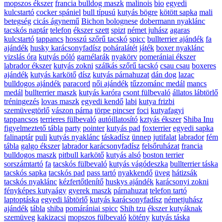
mopszos ékszer
francia bulldog maszk
malinois
bio
egyedi
kulcstartó
cocker spániel
bull típusú
kutyás bögre
kötött sapka
mali
betegség
cicás ágynemű
Bichon bolognese
dobermann nyaklánc
tacskós naptár
telefon
ékszer szett
spizt
német juhász
agaras
kulcstartó
tappancs
hosszú szőrű tacskó
spicc
bullterrier ajándék
fa
ajándék
husky karácsonyfadísz
poháralátét
játék
boxer nyaklánc
vizslás óra
kutyás póló
garnélarák
nyakörv
pomerániai ékszer
labrador ékszer
kutyás zokni
szálkás szőrű tacskó
csau csau
boxeres
ajándék
kutyás karkötő
dísz
kutyás párnahuzat
dán dog
lazac
bulldogos ajándék
paracord
női ajándék
tűzzománc medál
mancs
medál
bullterrier maszk
kutyás karóra
csont fülbevaló
állatos lábtörlő
tréningezés
lovas maszk
egyedi kendő
labi
kutya frizbi
szemüvegtörlő
vászon párna
törpe pincser
foci
kutyafagyi
tappancsos
terrieres fülbevaló
autóillatosító
kztyás ékszer
Shiba Inu
figyelmeztető tábla
party
pointer
kutyás pad
foxterrier
egyedi sapka
falinaptár
puli
kutyás nyaklánc
táskadísz
ünnep
jutifalat
labrador
fém
tábla
galgo ékszer
labrador karácsonyfadísz
felsőruházat
francia
bulldogos maszk
pitbull karkötő
kutyás alsó
boston terrier
sorszámtartó
fa
tacskós fülbevaló
kutyás vágódeszka
bullterrier táska
tacskós sapka
tacskós pad
pass tartó
nyakkendő
üveg
hátizsák
tacskós nyaklánc
kézfertőtlenítő
huskys ajándék
karácsonyi zokni
fényképes kutyaágy
gyerek maszk
párnahuzat
telefon tartó
laptoptáska
egyedi lábtörlő
kutyás karácsonyfadísz
németjuhász
ajándék
tábla
shiba
pomárániai spicc
Shih tzu
ékszer kutyáknak
szemüveg
kakizacsi
mopszos fülbevaló
kötény
kutyás táska