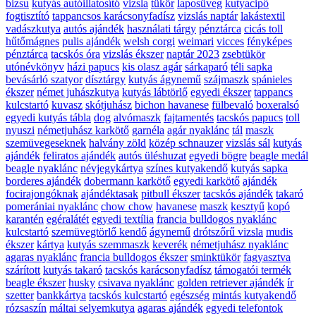
bizsu
kutyás autóillatosító
vizsla
tükör
laposüveg
kutyacipő
fogtisztító
tappancsos karácsonyfadísz
vizslás naptár
lakástextil
vadászkutya
autós ajándék
használati tárgy
pénztárca
cicás toll
hűtőmágnes
pulis ajándék
welsh corgi
weimari
vicces
fényképes
pénztárca
tacskós óra
vizslás ékszer
naptár 2023
zsebtükör
utónévkönyv
házi papucs
kis olasz agár
sárkaparó
téli sapka
bevásárló szatyor
dísztárgy
kutyás ágynemű
szájmaszk
spánieles
ékszer
német juhászkutya
kutyás lábtörlő
egyedi ékszer
tappancs
kulcstartó
kuvasz
skótjuhász
bichon havanese
fülbevaló
boxeralsó
egyedi kutyás tábla
dog
alvómaszk
fajtamentés
tacskós papucs
toll
nyuszi
németjuhász karkötő
garnéla
agár nyaklánc
tál
maszk
szemüvegeseknek
halvány zöld
közép schnauzer
vizslás sál
kutyás
ajándék
feliratos ajándék
autós üléshuzat
egyedi bögre
beagle medál
beagle nyaklánc
névjegykártya
színes kutyakendő
kutyás sapka
borderes ajándék
dobermann karkötő
egyedi karkötő
ajándék
focirajongóknak
ajándéktasak
pitbull ékszer
tacskós ajándék
takaró
pomerániai nyaklánc
chow chow
havanese
maszk
kesztyű
kopó
karantén
egéralátét
egyedi textília
francia bulldogos nyaklánc
kulcstartó
szemüvegtörlő kendő
ágynemű
drótszőrű vizsla
mudis
ékszer
kártya
kutyás szemmaszk
keverék
németjuhász nyaklánc
agaras nyaklánc
francia bulldogos ékszer
sminktükör
fagyasztva
szárított
kutyás takaró
tacskós karácsonyfadísz
támogatói termék
beagle ékszer
husky
csivava nyaklánc
golden retriever ajándék
ír
szetter
bankkártya
tacskós kulcstartó
egészség
mintás kutyakendő
rózsaszín
máltai selyemkutya
agaras ajándék
egyedi telefontok