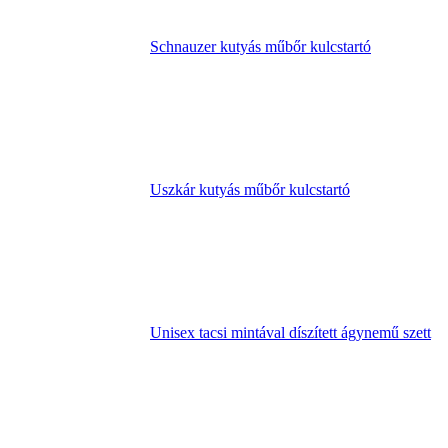
Schnauzer kutyás műbőr kulcstartó
Uszkár kutyás műbőr kulcstartó
Unisex tacsi mintával díszített ágynemű szett