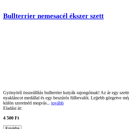
Bullterrier nemesacél ékszer szett
Gyönyörű összeállítás bullterrier kutyák rajongóinak! Az ár egy szett
nyakláncot medállal és egy beszúrós fülbevalót. Lejjebb görgetve mé
külön szeretnéd megvás...
tovább
Eladási ár:
4 500 Ft