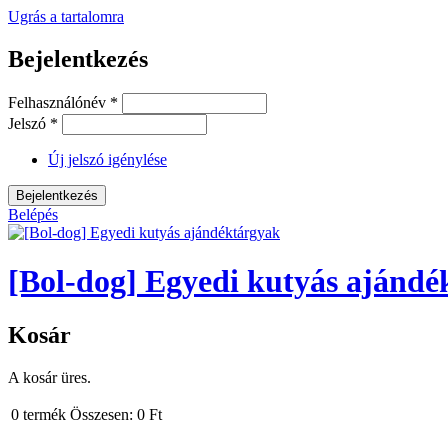
Ugrás a tartalomra
Bejelentkezés
Felhasználónév
*
Jelszó
*
Új jelszó igénylése
Belépés
[Bol-dog] Egyedi kutyás ajándé
Kosár
A kosár üres.
0
termék
Összesen:
0 Ft