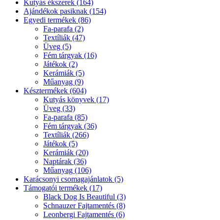
Kutyás ékszerek (164)
Ajándékok pasiknak (154)
Egyedi termékek (86)
Fa-parafa (2)
Textíliák (47)
Üveg (5)
Fém tárgyak (16)
Játékok (2)
Kerámiák (5)
Műanyag (9)
Késztermékek (604)
Kutyás könyvek (17)
Üveg (33)
Fa-parafa (85)
Fém tárgyak (36)
Textíliák (266)
Játékok (5)
Kerámiák (20)
Naptárak (36)
Műanyag (106)
Karácsonyi csomagajánlatok (5)
Támogatói termékek (17)
Black Dog Is Beautiful (3)
Schnauzer Fajtamentés (8)
Leonbergi Fajtamentés (6)