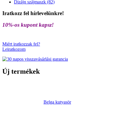
Dizájn szájmaszk (82)
Iratkozz fel hírlevelünkre!
10%-os kupont kapsz!
Miért iratkozzak fel?
Leiratkozom
Új termékek
Belga kutyasör