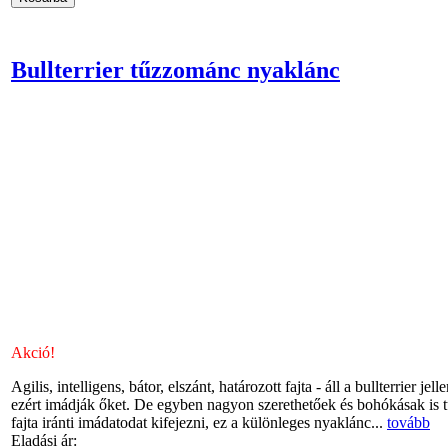
Bullterrier tűzzománc nyaklánc
Akció!
Agilis, intelligens, bátor, elszánt, határozott fajta - áll a bullterrier 
ezért imádják őket. De egyben nagyon szerethetőek és bohókásak is t
fajta iránti imádatodat kifejezni, ez a különleges nyaklánc...
tovább
Eladási ár: