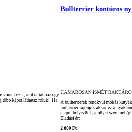
Bullterrier kontúros n
HAMAROSAN ISMÉT RAKTÁRO
re vonatkozik, ami tartalmaz egy
g több képet láthatsz róluk! Ha
A bullterrierek rendkvül mókás kutyá
bullterrier rajongó, akkor ez a nyaklá
alapra helyezünk, amilyet szeretnél (pl
Eladási ár:
2 800 Ft