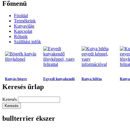
Főmenü
Föoldal
Termékeink
Kutyavilág
Kapcsolat
Rólunk
Szállítási infók
Kutyás bögre
Egyedi kutyakendő
Kutya biléta
Kutya 
Keresés űrlap
Keresés
bullterrier ékszer