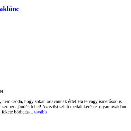
yaklánc
N!
k, nem csoda, hogy sokan odavannak érte! Ha te vagy ismerősöd is
nc szuper ajándék lehet! Az ezüst színű medált kérésre olyan nyaklánc
. fekete bőrhatás...
tovább