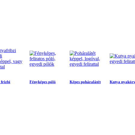
frizbi
Fényképes póló
Képes poháralátét
Kutya nyakör