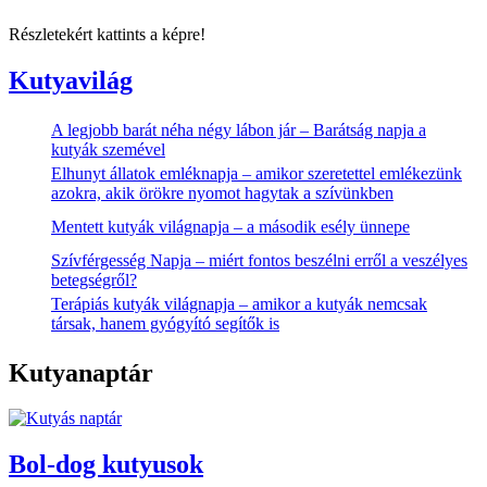
Részletekért kattints a képre!
Kutyavilág
A legjobb barát néha négy lábon jár – Barátság napja a
kutyák szemével
Elhunyt állatok emléknapja – amikor szeretettel emlékezünk
azokra, akik örökre nyomot hagytak a szívünkben
Mentett kutyák világnapja – a második esély ünnepe
Szívférgesség Napja – miért fontos beszélni erről a veszélyes
betegségről?
Terápiás kutyák világnapja – amikor a kutyák nemcsak
társak, hanem gyógyító segítők is
Kutyanaptár
Bol-dog kutyusok