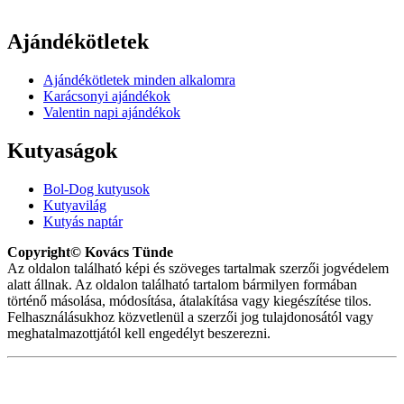
Ajándékötletek
Ajándékötletek minden alkalomra
Karácsonyi ajándékok
Valentin napi ajándékok
Kutyaságok
Bol-Dog kutyusok
Kutyavilág
Kutyás naptár
Copyright© Kovács Tünde
Az oldalon található képi és szöveges tartalmak szerzői jogvédelem
alatt állnak. Az oldalon található tartalom bármilyen formában
történő másolása, módosítása, átalakítása vagy kiegészítése tilos.
Felhasználásukhoz közvetlenül a szerzői jog tulajdonosától vagy
meghatalmazottjától kell engedélyt beszerezni.