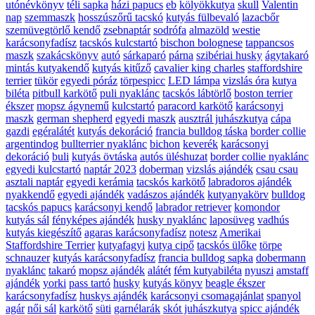
utónévkönyv
téli sapka
házi papucs
eb
kölyökkutya
skull
Valentin
nap
szemmaszk
hosszúszőrű tacskó
kutyás fülbevaló
lazacbőr
szemüvegtörlő kendő
zsebnaptár
sodrófa
almazöld
westie
karácsonyfadísz
tacskós kulcstartó
bischon bolognese
tappancsos
maszk
szakácskönyv
autó
sárkaparó
párna
szibériai husky
ágytakaró
mintás kutyakendő
kutyás kitűző
cavalier king charles
staffordshire
terrier
tükör
egyedi póráz
törpespicc
LED lámpa
vizslás óra
kutya
biléta
pitbull karkötő
puli nyaklánc
tacskós lábtörlő
boston terrier
ékszer
mopsz ágynemű
kulcstartó
paracord karkötő
karácsonyi
maszk
german shepherd
egyedi maszk
ausztrál juhászkutya
cápa
gazdi
egéralátét
kutyás dekoráció
francia bulldog táska
border collie
argentindog
bullterrier nyaklánc
bichon
keverék
karácsonyi
dekoráció
buli
kutyás övtáska
autós üléshuzat
border collie nyaklánc
egyedi kulcstartó
naptár 2023
doberman
vizslás ajándék
csau csau
asztali naptár
egyedi kerámia
tacskós karkötő
labradoros ajándék
nyakkendő
egyedi ajándék
vadászos ajándék
kutyanyakörv
bulldog
tacskós papucs
karácsonyi kendő
labrador retriever
komondor
kutyás sál
fényképes ajándék
husky nyaklánc
laposüveg
vadhús
kutyás kiegészítő
agaras karácsonyfadísz
notesz
Amerikai
Staffordshire Terrier
kutyafagyi
kutya cipő
tacskós ülőke
törpe
schnauzer
kutyás karácsonyfadísz
francia bulldog sapka
dobermann
nyaklánc
takaró
mopsz ajándék
alátét
fém kutyabiléta
nyuszi
amstaff
ajándék
yorki
pass tartó
husky
kutyás könyv
beagle ékszer
karácsonyfadísz
huskys ajándék
karácsonyi csomagajánlat
spanyol
agár
női sál
karkötő
süti
garnélarák
skót juhászkutya
spicc ajándék