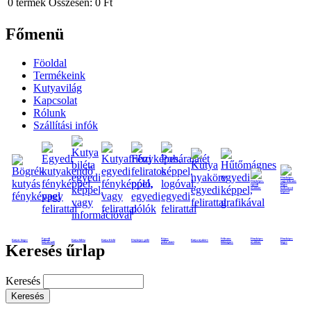
0
termék
Összesen:
0 Ft
Főmenü
Föoldal
Termékeink
Kutyavilág
Kapcsolat
Rólunk
Szállítási infók
Egyedi
Képes
Feliratos
Fényképes
Fényképes
Kutyás bögre
Kutya biléta
Kutya frizbi
Fényképes póló
Kutya nyakörv
kutyakendő
poháralátét
hűtmágnes
nyaklánc
bögre
Keresés űrlap
Keresés