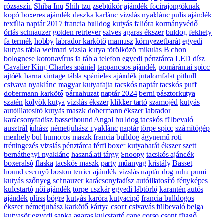
rózsaszín
Shiba Inu
Shih tzu
zsebtükör
ajándék focirajongóknak
kopó
boxeres ajándék
deszka
karlánc
vizslás nyaklánc
pulis ajándék
textília
naptár 2017
francia bulldog
kutyás falióra
kormányvédő
óriás schnauzer
golden retriever
szives
agaras ékszer
buldog
fekhely
fa termék
hobby
labrador karkötő
mamusz
környezetbarát
egyedi
kutyás tábla
weimari vizsla
kutya törölköző
mikulás
Bichon
bolognese
koronavírus
fa tábla
telefon
egyedi pénztárca
LED dísz
Cavalier King Charles spániel
tappancsos ajándék
pomárániai spicc
ajtóék
barna
vintage tábla
spánieles ajándék
jutalomfalat
pitbull
csivava nyaklánc
magyar kutyafajta
tacskós naptár
tacskós puff
dobermann karkötő
párnahuzat
naptár 2024
berni pásztorkutya
szatén
kölyök kutya
vizslás ékszer
klikker tartó
szamojéd
kutyás
autóillatosító
kutyás maszk
dobermann ékszer
labrador
karácsonyfadísz
bassethound
Angol bulldog
tacskós fülbevaló
ausztrál juhász
németjuhász nyaklánc
naptár
törpe spicc
számítógép
menhely
bul
humoros maszk
francia bulldog ágynemű
roti
tréningezés
vizslás pénztárca
férfi boxer
kutyabarát
ékszer szett
bernáthegyi nyaklánc
használati tárgy
Snoopy
tacskós ajándék
boxeralsó
flaska
tacskós maszk
party
műanyag
kristály
Basset
hound
esernyő
boston terrier ajándék
vizslás naptár
dog
ruha
pumi
kutyás szőnyeg
schnauzer karácsonyfadísz
autóillatosító
fényképes
kulcstartó
női ajándék
törpe uszkár
egyedi lábtörlő
karantén
autós
ajándék
plüss
bögre
kutyás karóra
kutyacipő
francia bulldogos
ékszer
németjuhász karkötő
kártya
csont
csivavás fülbevaló
belga
kutyasör
egyedi sapka
agaras kulcstartó
cane corso
csont függő