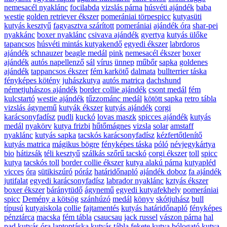
nemesacél nyaklánc
focilabda
vizslás párna
húsvéti ajándék
baba
westie
golden retriever ékszer
pomerániai törpespicc
kutyasüti
kutyás kesztyű
fagyasztva szárított
pomerániai
ajándék óra
shar-pei
nyakkánc
boxer nyaklánc
csivava ajándék
gyertya
kutyás ülőke
tapancsos
húsvéti mintás kutyakendő
egyedi ékszer
labrdoros
ajándék
schnauzer
beagle medál
pink
nemesacél ékszer
boxer
ajándék
autós napellenző
sál
vírus
ünnep
műbőr
sapka
goldenes
ajándék
tappancsos ékszer
fém karkötő
dalmata
bullterrier táska
fényképes kötény
juhászkutya
autós matrica
dachshund
németjuhászos ajándék
border collie ajándék
csont medál
fém
kulcstartó
westie ajándék
tűzzománc medál
kötött sapka
retro tábla
vizslás ágynemű
kutyák ékszer
kutyás ajándék
corgi
karácsonyfadísz
pudli
kuckó
lovas maszk
spicces ajándék
kutyás
medál
nyakörv
kutya frizbi
hűtőmágnes
vizsla
solar
amstaff
nyaklánc
kutyás sapka
tacskós karácsonyfadísz
kézfertőtlenítő
kutyás matrica
mágikus bögre
fényképes táska
póló
névjegykártya
bio
hátizsák
téli kesztyű
szálkás szőrű tacskó
corgi ékszer
toll
spicc
kutya
tacskós toll
border collie ékszer
kutya alakú párna
kutyapléd
vicces
óra
sütikiszúró
póráz
határidőnapló
ajándék doboz
fa ajándék
jutifalat
egyedi karácsonyfadísz
labrador nyaklánc
kztyás ékszer
boxer ékszer
báránytüdő
ágynemű
egyedi kutyafekhely
pomerániai
spicc
Demény a kötsög
szánhúzó
medál
könyv
skótjuhász
bull
típusú
kutyaiskola
collie
fajtamentés
kutyás határidőnapló
fényképes
pénztárca
macska
fém tábla
csaucsau
jack russel
vászon párna
hal
pad
kutyás óra
laptoptáska
kutyás tábla
fekete kutya
bólogató kutya