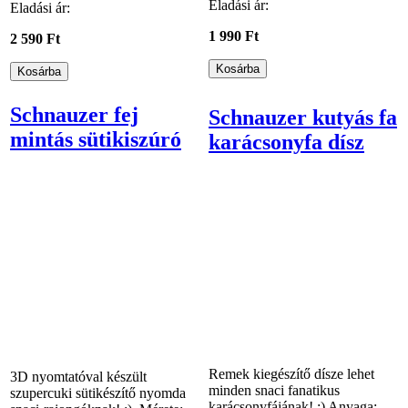
Eladási ár:
Eladási ár:
1 990 Ft
2 590 Ft
Schnauzer fej
Schnauzer kutyás fa
mintás sütikiszúró
karácsonyfa dísz
Remek kiegészítő dísze lehet
3D nyomtatóval készült
minden snaci fanatikus
szupercuki sütikészítő nyomda
karácsonyfájának! :) Anyaga: