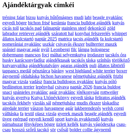
Ajándéktárgyak címkéi
tréning falat
bizsu
kutyás hűtőmágnes
mudi
labi
beagle nyaklánc
egyedi bögre
bichon frisé
kerámia
francia bulldog ajándék
kutyás
cicás toll
tacskós pad
falinaptár
stainless steel
dekoráció
zöld
labrador retriever ajándék
száratott hal
konyhai felszerelés
whippet
állatos kulcstartó
naptár 2025
matrica
tacsis ajándék
fa kulcstartó
pomerániai nyaklánc
uszkár
csivavás ékszer
bullterrier maszk
spániel
magyar agár
nyúl
Leonbergi
filc
lámpa
bolognese
dobermann
mancsos
foci
máltai selyemkutya
irodaszer
tacskós óra
husky karácsonyfadísz
ajándéktasak
tacskós táska
színhús
törölköző
kutyanyalóka
ajándékutalvány
agaras ajándék
puli
állatos lábtörlő
tappancs medál
pénztárca
bárány
west highland white terrier
boxer
ágynemű
oldaltáska
bichon havanese
németjuhász ajándék
frizbi
magyar vizsla
vadász
francia bulldogos nyaklánc
kutyás póló
bedlington terrier
lepényhal
csivava
naptár 2026
francia buldog
snaci
spánieles nyaklánc
agár nyaklánc
jótékonyság
rottweiler
kutyás gyertya
Kutya Utónévkönyv
egyedi táska
feliratos ajándék
tacskós fekhely
vizslás sál
németjuhász
mudis ékszer
táskadísz
airedale terrier
vászon
havagnese
agár
lakberendezés
welsh corgi
válltáska
fa
textil
olasz vizsla
gyerek maszk
beagle ajándék
egyedi
üveg
egérpad
egyedi kendő
sport
kutyás nyakkendő
kutyás
párnahuzat
fényképes bögre
üzleti kellék
kutyás vágódeszka
csau-
csau
hosszú szőrű tacskó
sör
csősál
bolder collie ágynemű