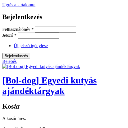
Ugrás a tartalomra
Bejelentkezés
Felhasználónév
*
Jelszó
*
Új jelszó igénylése
Belépés
[Bol-dog] Egyedi kutyás
ajándéktárgyak
Kosár
A kosár üres.