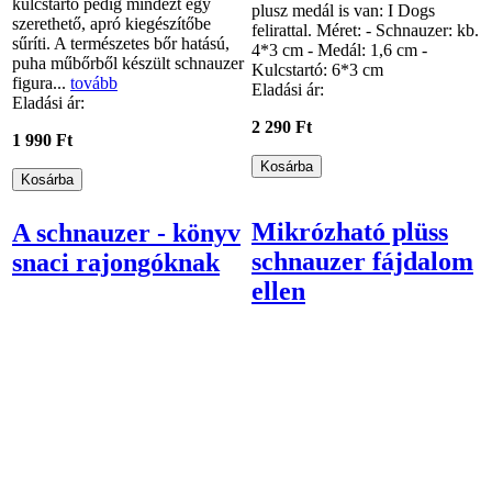
kulcstartó pedig mindezt egy
plusz medál is van: I Dogs
szerethető, apró kiegészítőbe
felirattal. Méret: - Schnauzer: kb.
sűríti. A természetes bőr hatású,
4*3 cm - Medál: 1,6 cm -
puha műbőrből készült schnauzer
Kulcstartó: 6*3 cm
figura...
tovább
Eladási ár:
Eladási ár:
2 290 Ft
1 990 Ft
Mikrózható plüss
A schnauzer - könyv
schnauzer fájdalom
snaci rajongóknak
ellen