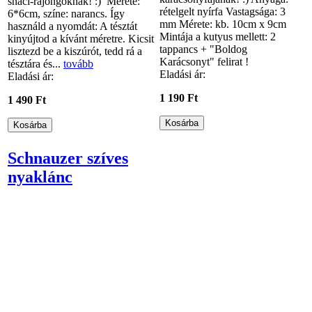
snaci-rajongóknak! :) Mérete:
rételgelt nyírfa Vastagsága: 3
6*6cm, színe: narancs. Így
mm Mérete: kb. 10cm x 9cm
használd a nyomdát: A tésztát
Mintája a kutyus mellett: 2
kinyújtod a kívánt méretre. Kicsit
tappancs + "Boldog
lisztezd be a kiszúrót, tedd rá a
Karácsonyt" felirat !
tésztára és...
tovább
Eladási ár:
Eladási ár:
1 190 Ft
1 490 Ft
Schnauzer szíves
nyaklánc