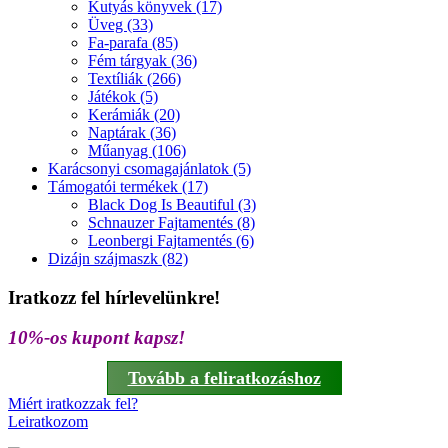
Kutyás könyvek (17)
Üveg (33)
Fa-parafa (85)
Fém tárgyak (36)
Textíliák (266)
Játékok (5)
Kerámiák (20)
Naptárak (36)
Műanyag (106)
Karácsonyi csomagajánlatok (5)
Támogatói termékek (17)
Black Dog Is Beautiful (3)
Schnauzer Fajtamentés (8)
Leonbergi Fajtamentés (6)
Dizájn szájmaszk (82)
Iratkozz fel hírlevelünkre!
10%-os kupont kapsz!
Tovább a feliratkozáshoz
Miért iratkozzak fel?
Leiratkozom