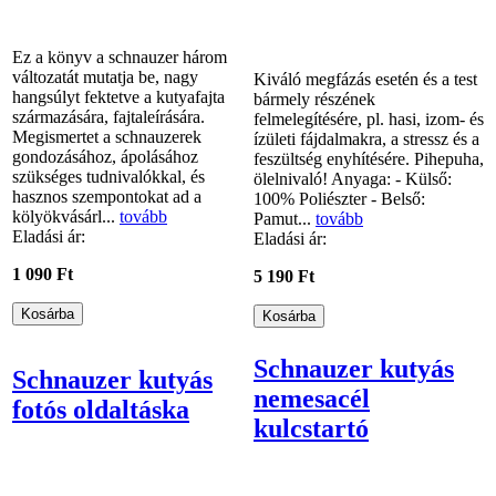
Ez a könyv a schnauzer három
változatát mutatja be, nagy
Kiváló megfázás esetén és a test
hangsúlyt fektetve a kutyafajta
bármely részének
származására, fajtaleírására.
felmelegítésére, pl. hasi, izom- és
Megismertet a schnauzerek
ízületi fájdalmakra, a stressz és a
gondozásához, ápolásához
feszültség enyhítésére. Pihepuha,
szükséges tudnivalókkal, és
ölelnivaló! Anyaga: - Külső:
hasznos szempontokat ad a
100% Poliészter - Belső:
kölyökvásárl...
tovább
Pamut...
tovább
Eladási ár:
Eladási ár:
1 090 Ft
5 190 Ft
Schnauzer kutyás
Schnauzer kutyás
nemesacél
fotós oldaltáska
kulcstartó