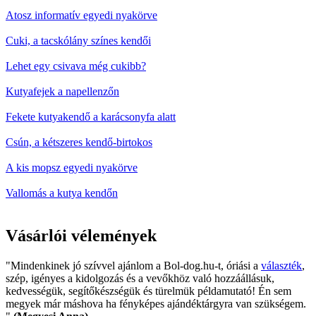
Atosz informatív egyedi nyakörve
Cuki, a tacskólány színes kendői
Lehet egy csivava még cukibb?
Kutyafejek a napellenzőn
Fekete kutyakendő a karácsonyfa alatt
Csún, a kétszeres kendő-birtokos
A kis mopsz egyedi nyakörve
Vallomás a kutya kendőn
Vásárlói vélemények
"Mindenkinek jó szívvel ajánlom a Bol-dog.hu-t, óriási a
választék
,
szép, igényes a kidolgozás és a vevőkhöz való hozzáállásuk,
kedvességük, segítőkészségük és türelmük példamutató! Én sem
megyek már máshova ha fényképes ajándéktárgyra van szükségem.