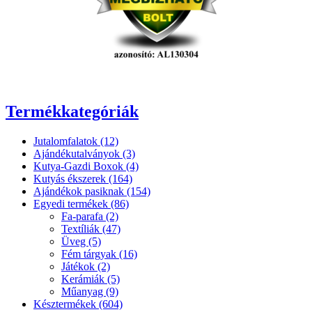
Termékkategóriák
Jutalomfalatok (12)
Ajándékutalványok (3)
Kutya-Gazdi Boxok (4)
Kutyás ékszerek (164)
Ajándékok pasiknak (154)
Egyedi termékek (86)
Fa-parafa (2)
Textíliák (47)
Üveg (5)
Fém tárgyak (16)
Játékok (2)
Kerámiák (5)
Műanyag (9)
Késztermékek (604)