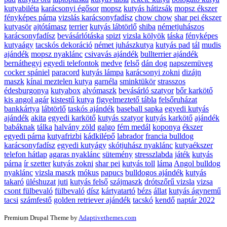
kutyabiléta
karácsonyi égősor
mopsz
kutyás hátizsák
mopsz ékszer
fényképes párna
vizslás karácsonyfadísz
chow chow
shar pei ékszer
kutyasör
ajtótámasz
terrier
kutyás lábtörlő
shiba
németjuhászos
karácsonyfadísz
bevásárlótáska
spizt
vizsla kölyök
táska
fényképes
kutyaágy
tacskós dekoráció
német juhászkutya
kutyás pad
tál
mudis
ajándék
mopsz nyaklánc
csivavás ajándék
bullterrier ajándék
bernáthegyi
egyedi telefontok
medve
felső
dán dog
napszemüveg
cocker spániel
paracord
kutyás lámpa
karácsonyi zokni
dizájn
maszk
kínai meztelen kutya
garnéla
sminktükör
strasszos
édesburgonya
kutyabox
alvómaszk
bevásárló szatyor
bőr karkötő
kis angol agár
kistestű kutya
figyelmeztető tábla
felsőruházat
bankkártya
lábtörlő
taskós ajándék
baseball sapka
egyedi kutyás
ajándék
akita
egyedi karkötő
kutyás szatyor
kutyás karkötő
ajándék
babáknak
tálka
halvány zöld
galgo
fém medál
koponya
ékszer
egyedi párna
kutyafrizbi
kádkilépő
labrador
francia bulldog
karácsonyfadísz
egyedi kutyágy
skótjuhász nyaklánc
kutyaékszer
telefon hátlap
agaras nyaklánc
sütemény
stresszlabda
játék
kutyás
párna
ír szetter
kutyás zokni
shar pei
kutyás toll
láma
Angol bulldog
nyaklánc
vizsla maszk
mókus
papucs
bulldogos ajándék
kutyás
takaró
üléshuzat
juti
kutyás felső
szájmaszk
drótszőrű vizsla
vizsa
csont fülbevaló
fülbevaló
dísz
kártyatartó
bézs
állat
kutyás ágynemű
tacsi
számfestő
golden retriever ajándék
tacskó
kendő
naptár 2022
Premium Drupal Theme by
Adaptivethemes.com