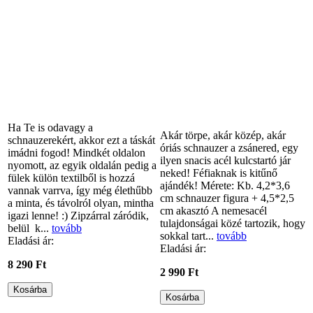
Ha Te is odavagy a
Akár törpe, akár közép, akár
schnauzerekért, akkor ezt a táskát
óriás schnauzer a zsánered, egy
imádni fogod! Mindkét oldalon
ilyen snacis acél kulcstartó jár
nyomott, az egyik oldalán pedig a
neked! Féfiaknak is kitűnő
fülek külön textilből is hozzá
ajándék! Mérete: Kb. 4,2*3,6
vannak varrva, így még élethűbb
cm schnauzer figura + 4,5*2,5
a minta, és távolról olyan, mintha
cm akasztó A nemesacél
igazi lenne! :) Zipzárral záródik,
tulajdonságai közé tartozik, hogy
belül k...
tovább
sokkal tart...
tovább
Eladási ár:
Eladási ár:
8 290 Ft
2 990 Ft