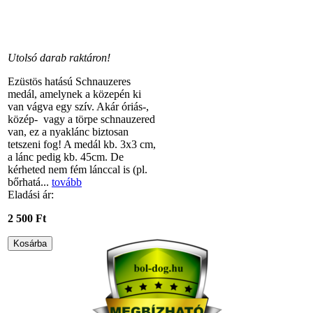
Utolsó darab raktáron!
Ezüstös hatású Schnauzeres
medál, amelynek a közepén ki
van vágva egy szív. Akár óriás-,
közép- vagy a törpe schnauzered
van, ez a nyaklánc biztosan
tetszeni fog! A medál kb. 3x3 cm,
a lánc pedig kb. 45cm. De
kérheted nem fém lánccal is (pl.
bőrhatá...
tovább
Eladási ár:
2 500 Ft