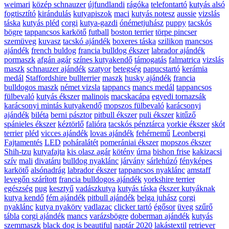
weimari
közép schnauzer
újfundlandi
rágóka
telefontartó
kutyás alsó
fogtisztító
kirándulás
kutyapiszok
maci
kutyás notesz
aussie
vizslás
táska
kutyás pléd
corgi
kutya-gazdi
ónémetjuhász
puppy
tacskós
bögre
tappancsos karkötő
futball
boston terrier
törpe pincser
szemüveg
kuvasz
tacskó ajándék
boxeres táska
szilikon
mancsos
ajándék
french buldog
francia bulldog ékszer
labrador ajándék
pormaszk
afgán agár
színes kutyakendő
támogatás
falmatrica
vizslás
maszk
schnauzer ajándék
szatyor
betegség
papucstartó
kerámia
medál
Staffordshire bullterrier
maszk
husky ajándék
francia
bulldogos maszk
német vizsla
tappancs
mancs medál
tappancsos
fülbevaló
kutyás ékszer
malinois
macskacápa
egyedi tornazsák
karácsonyi mintás kutyakendő
mopszos fülbevaló
karácsonyi
ajándék
biléta
berni pásztor
pitbull ékszer
puli ékszer
kitűző
spánieles ékszer
kéztörlő
falióra
tacskós pénztárca
yorkie ékszer
skót
terrier
pléd
vicces ajándék
lovas ajándék
fehérnemű
Leonbergi
Fajtamentés
LED
poháralátét
pomerániai ékszer
mopszos ékszer
Shih-tzu
kutyafajta
kis olasz agár
kötény
úrna
bishon frise
kakizacsi
szív
mali
divatáru
bulldog nyaklánc
járvány
sárlehúzó
fényképes
karkötő
alsónadrág
labrador ékszer
tappancsos nyaklánc
amstaff
levegőn szárított
francia bulldogos ajándék
yorkshire terrier
egészség
pug
kesztyű
vadászkutya
kutyás táska
ékszer kutyáknak
kutya kendő
fém ajándék
pitbull ajándék
belga juhász
corgi
nyaklánc
kutya nyakörv
vadlazac
clicker tartó
égősor
üveg
szűrő
tábla
corgi ajándék
mancs
varázsbögre
doberman ajándék
kutyás
szemmaszk
black dog is beautiful
naptár 2020
lakástextil
retriever