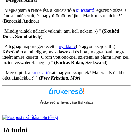
"
(Megyesi Anna)
"Megkaptam a rendelést, a kulcstartó a
kulcstartó
legszebb dísze, a
lánc ajandék volt, és nagy örömöt nyújtott. Máskor is rendelek!"
(Bereczki Andrea)
"Mindig találok nálatok valamit, ami kell nekem :-) "
(Skultéti
Dóra, Szombathely)
"A tegnapi nap megérkezett a
nyaklànc
! Nagyon szép lett! :)
Köszönöm a mindig gyors vàlaszokat és hogy megvalòsult,hogy
ideért amire kellett!! Öröm volt önökkel üzletelni,ha bàrmi ilyen kell
biztos visszatérek mèg! :) "
(Farkas Rolan, Szekszárd)
" Megkaptuk a
kulcstartó
kat, nagyon szuperek! Már van is újabb
ötlet ajándékba :) "
(Frey Krisztina, Mór)
Árukereső, a hiteles vásárlási kalauz
Jó tudni