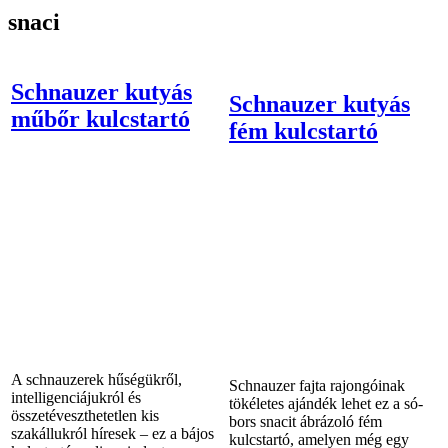
snaci
Schnauzer kutyás
Schnauzer kutyás
műbőr kulcstartó
fém kulcstartó
A schnauzerek hűségükről,
Schnauzer fajta rajongóinak
intelligenciájukról és
tökéletes ajándék lehet ez a só-
összetéveszthetetlen kis
bors snacit ábrázoló fém
szakállukról híresek – ez a bájos
kulcstartó, amelyen még egy