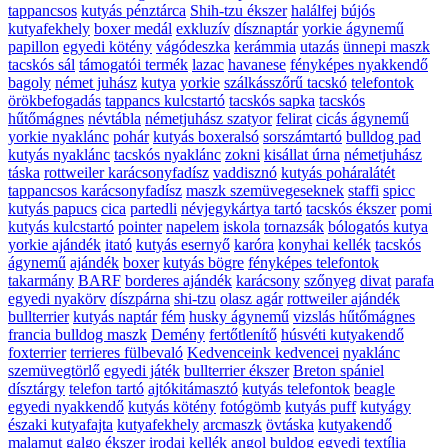
tappancsos
kutyás pénztárca
Shih-tzu ékszer
halálfej
bújós
kutyafekhely
boxer medál
exkluzív
dísznaptár
yorkie ágynemű
papillon
egyedi kötény
vágódeszka
kerámmia
utazás
ünnepi maszk
tacskós sál
támogatói termék
lazac
havanese
fényképes nyakkendő
bagoly
német juhász
kutya
yorkie
szálkásszőrű tacskó
telefontok
örökbefogadás
tappancs kulcstartó
tacskós sapka
tacskós
hűtőmágnes
névtábla
németjuhász szatyor
felirat
cicás ágynemű
yorkie nyaklánc
pohár
kutyás boxeralsó
sorszámtartó
bulldog pad
kutyás nyaklánc
tacskós nyaklánc
zokni
kisállat úrna
németjuhász
táska
rottweiler karácsonyfadísz
vaddisznó
kutyás poháralátét
tappancsos karácsonyfadísz
maszk szemüvegeseknek
staffi
spicc
kutyás papucs
cica
partedli
névjegykártya tartó
tacskós ékszer
pomi
kutyás kulcstartó
pointer
napelem
iskola
tornazsák
bólogatós kutya
yorkie ajándék
itató
kutyás esernyő
karóra
konyhai kellék
tacskós
ágynemű
ajándék
boxer
kutyás bögre
fényképes telefontok
takarmány
BARF
borderes ajándék
karácsony
szőnyeg
divat
parafa
egyedi nyakörv
díszpárna
shi-tzu
olasz agár
rottweiler ajándék
bullterrier
kutyás naptár
fém
husky ágynemű
vizslás hűtőmágnes
francia bulldog maszk
Demény
fertőtlenítő
húsvéti kutyakendő
foxterrier
terrieres fülbevaló
Kedvenceink kedvencei
nyaklánc
szemüvegtörlő
egyedi játék
bullterrier ékszer
Breton spániel
dísztárgy
telefon tartó
ajtókitámasztó
kutyás telefontok
beagle
egyedi nyakkendő
kutyás kötény
fotógömb
kutyás puff
kutyágy
északi kutyafajta
kutyafekhely
arcmaszk
övtáska
kutyakendő
malamut
galgo ékszer
irodai kellék
angol buldog
egyedi textília