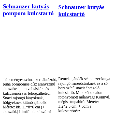
Schnauzer kutyás
Schnauzer kutyás
pompom kulcstartó
kulcstartó
Remek ajándék schnauzer kutya
Tüneményes schnauzert ábrázoló,
rajongó ismerősünknek ez a só-
puha pompomos dísz aranyszínű
bors színű snacit ábrázoló
akasztóval, amivel táskára és
kulcstartó. Mindkét oldalon
kulccsomóra is felrögzítheted.
fotónyomott műanyag! Könnyű,
Snaci rajongó lányoknak,
mégis strapabíró. Mérete:
hölgyeknek kitűnő ajándék!
3,2*2,5 cm + 5cm a
Mérete: kb. 11*8*6 cm (+
kulcstartórész
akasztók) Limitált darabszám!