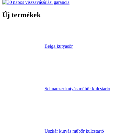
Új termékek
Belga kutyasör
Schnauzer kutyás műbőr kulcstartó
Uszkár kutyás műbőr kulcstartó