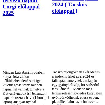
tervező naptár
2024 ( Tacskós
Corgi előlappal -
előlappal )
2025
Tacskó rajongóknak akár ideális
Minden kutyabarát irodában,
ajándék is lehet ez a 2024-es
kutyás íróasztalon
falinaptár, amelynek címlapján
nélkülözhetetlen! Ami igen
egy gyönyörűszép, hosszúszőrű
különlegessé teszi: minden
tacsi látható. . Mellette még
napnál fel vannak tüntetve a
természetesen sok édes kutyusban
Kutyanévnapok is! Jellemzői: -
gyönyörködhettek egész évben,
naptárbeosztás: havi (1 hónap 1
pl. collie, dalmata, schnauzer,...
lapon) -magyar nyelvű