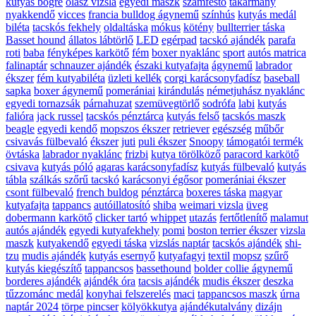
kutyás bögre
olasz vizsla
egyedi maszk
számfestő
takarmány
nyakkendő
vicces
francia bulldog ágynemű
színhús
kutyás medál
biléta
tacskós fekhely
oldaltáska
mókus
kötény
bullterrier táska
Basset hound
állatos lábtörlő
LED
egérpad
tacskó ajándék
parafa
roti
baba
fényképes karkötő
fém
boxer nyaklánc
sport
autós matrica
falinaptár
schnauzer ajándék
északi kutyafajta
ágynemű
labrador
ékszer
fém kutyabiléta
üzleti kellék
corgi karácsonyfadísz
baseball
sapka
boxer ágynemű
pomerániai
kirándulás
németjuhász nyaklánc
egyedi tornazsák
párnahuzat
szemüvegtörlő
sodrófa
labi
kutyás
falióra
jack russel
tacskós pénztárca
kutyás felső
tacskós maszk
beagle
egyedi kendő
mopszos ékszer
retriever
egészség
műbőr
csivavás fülbevaló
ékszer
juti
puli ékszer
Snoopy
támogatói termék
övtáska
labrador nyaklánc
frizbi
kutya törölköző
paracord karkötő
csivava
kutyás póló
agaras karácsonyfadísz
kutyás fülbevaló
kutyás
tábla
szálkás szőrű tacskó
karácsonyi égősor
pomerániai ékszer
csont fülbevaló
french buldog
pénztárca
boxeres táska
magyar
kutyafajta
tappancs
autóillatosító
shiba
weimari vizsla
üveg
dobermann karkötő
clicker tartó
whippet
utazás
fertőtlenítő
malamut
autós ajándék
egyedi kutyafekhely
pomi
boston terrier ékszer
vizsla
maszk
kutyakendő
egyedi táska
vizslás naptár
tacskós ajándék
shi-
tzu
mudis ajándék
kutyás esernyő
kutyafagyi
textil
mopsz
szűrő
kutyás kiegészítő
tappancsos
bassethound
bolder collie ágynemű
borderes ajándék
ajándék óra
tacsis ajándék
mudis ékszer
deszka
tűzzománc medál
konyhai felszerelés
maci
tappancsos maszk
úrna
naptár 2024
törpe pincser
kölyökkutya
ajándékutalvány
dizájn