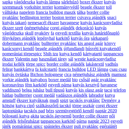
sapka
vágódeszka
kutyás lámpa
sárlehúzó
boxer ékszer
kutyás
szemmaszk
yorkshire terrier
kormányvédő
beagle ékszer
toll
válltáska
napelem
francia bulldog maszk
tálka
border collie
nyaklánc
bedlington terrier
boston terrier
csivava ajándék
snaci
kutyás takaró
nemesacél ékszer
havagnese
kutyás karácsonyfadísz
ékszer szett
ónémetjuhász
corgi ajándék
dekoráció
kutyás
vágódeszka
skull
nyakörv
fa
egyedi textília
kutyás határidőnapló
fényképes ajándék
lepényhal
karkötő
kutyás óra
sárkaparó
dobermann nyaklánc
bullterrier nyaklánc
kis angol agár
könyv
karácsonyi kendő
beagle ajándék
újfundlandi
húsvéti kutyakendő
pomerániai törpespicc
Shih tzu
kutya kendő
kártyatartó
tappancsos
ékszer
Valentin nap
használati tárgy
sál
westie karácsonyfadísz
irodai kellék
törpe spicc
border collie ajándék
lakástextil
vadhús
felirat
bankkártya
fa kulcstartó
francia bulldog
LED lámpa
csau csau
kutyás övtáska
Bichon bolognese
cica
németjuhász ajándék
mamusz
yorkie ajándék
kutyabox
boxer medál
bio
csősál
agár nyaklánc
koronavírus
fém karkötő
egyedi párna
kutyás kesztyű
havanese
vaddisznó
belga juhász
bull típusú
kutyás
kis olasz agár
tacsi
telefon
hátlap
bullterrier
csont medál
vadászos ajándék
labrador
kutya
amstaff
ékszer kutyáknak
mudi
spizt
tacskós nyaklánc
Demény a
kötsög
kutya cipő
szálkásszőrű tacskó
törpe uszkár
corgi ékszer
laptoptáska
tacskós pad
bézs
szemüvegtörlő kendő
naptár 2020
bólogató kutya
akita
tacskós ágynemű
border collie ékszer
női
ajándék
felsőruházat
tappancsos karkötő
párna
naptár 2023
egyedi
játék
pomárániai spicc
spánieles ékszer
puli nyaklánc
egéralátét