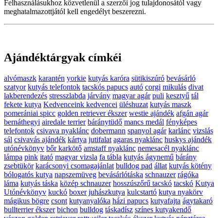
Felhasználásukhoz közvetlenül a szerzői jog tulajdonosától vagy
meghatalmazottjától kell engedélyt beszerezni.
Ajándéktárgyak címkéi
alvómaszk
karantén
yorkie
kutyás karóra
sütikiszúró
bevásárló
szatyor
kutyás telefontok
tacskós papucs
autó
corgi
mikulás
divat
lakberendezés
stresszlabda
járvány
magyar agár
puli
kesztyű
tál
fekete kutya
Kedvenceink kedvencei
üléshuzat
kutyás maszk
pomerániai spicc
golden retriever ékszer
westie ajándék
afgán agár
bernáthegyi
airedale terrier
báránytüdő
mancs medál
fényképes
telefontok
csivava nyaklánc
dobermann
spanyol agár
karlánc
vizslás
sál
csivavás ajándék
kártya
jutifalat
agaras nyaklánc
huskys ajándék
utónévkönyv
bőr karkötő
amstaff nyaklánc
nemesacél nyaklánc
lámpa
pink
itató
magyar vizsla
fa tábla
kutyás ágynemű
bárány
zsebtükör
karácsonyi csomagajánlat
bulldog pad
állat
kutyás kötény
bólogatós kutya
napszemüveg
bevásárlótáska
schnauzer
rágóka
láma
kutyás táska
közép schnauzer
hosszúszőrű tacskó
tacskó
Kutya
Utónévkönyv
kuckó
boxer
juhászkutya
kulcstartó
kutya nyakörv
mágikus bögre
csont
kutyanyalóka
házi papucs
kutyafajta
ágytakaró
bullterrier ékszer
bichon
bulldog
táskadísz
színes kutyakendő