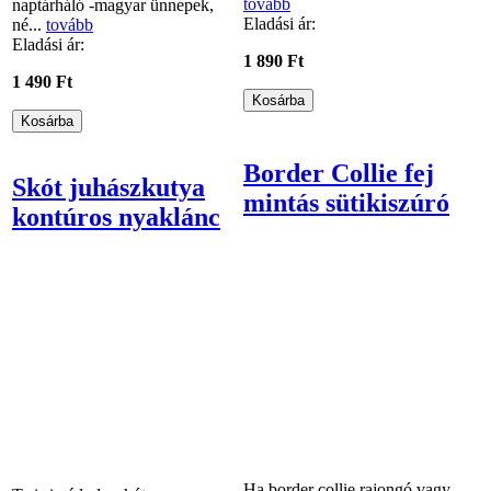
tovább
naptárháló -magyar ünnepek,
Eladási ár:
né...
tovább
Eladási ár:
1 890 Ft
1 490 Ft
Border Collie fej
Skót juhászkutya
mintás sütikiszúró
kontúros nyaklánc
Ha border collie rajongó vagy,