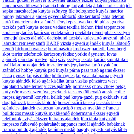
vászon
golden retriever
rottweiler
tacskós ékszer
kutyás pénztárca
tappancsos fülbevaló
francia buldog
kutyabiléta
állatos kulcstartó
téli
sapka
macskacápa
kutyás szőnyeg
filc
bolognese
kutyás matrica
puppy
labrador ajándék
egyedi lábtörlő
klikker tartó
tábla
telefon
tartó
foxterrier
spicc ajándék
fényképes nyakkendő
plüss
gyertya
tacskós puff
kutyás notesz
vadász
textília
bichon frisé
tappancsos
karácsonyfadísz
karácsonyi dekoráció
névtábla
németjuhász szatyor
németjuhászos ajándék
dachshund
tacskós kulcstartó
ausztrál juhász
labrador retriever
staffi
BARF
vizsla
egyedi ajándék
kutyás lábtörlő
kendő
bichon havanese
berni pásztor
irodaszer
partedli
Leonbergi
skót terrier
telefontok
karácsonyfadísz
yorkie ágynemű
lovas
ajándék
dán dog
medve
póló
szív
szatyor
iskola
karóra
sminktükör
nyúl
labrdoros ajándék
ír szetter
névjegykártya tartó
nyaklánc
szánhúzó
hobby
kutyás pad
kutyás párna
pass tartó
agaras ékszer
táska
nyuszi
kutyás ülőke
hűtőmágnes
kutya alakú párna
egyedi
kutyás ajándék
felső
agár
kisállat úrna
vizslás pénztárca
west
highland white terrier
vicces ajándék
pormaszk
chow chow
belga
kutyasör
maszk szemüvegeseknek
tacskós fülbevaló
aussie
collie
mopsz ágynemű
konyhai kellék
pad
kutya-gazdi
pug
exkluzív
süti
dog
hátizsák
tacskós lábtörlő
hosszú szőrű tacskó
tacskós táska
spánieles ajándék
csaucsau
kutyacipő
mopsz nyaklánc
francia
bulldogos maszk
kutyás nyakkendő
dobermann ékszer
egyedi
telefontok
kztyás ékszer
feliratos ajándék
fém tábla
kutyasüti
mopszos fülbevaló
poháralátét
tappancs medál
ajándék babáknak
francia bulldog ajándék
kerámia medál
bagoly
egyedi kutyás tábla