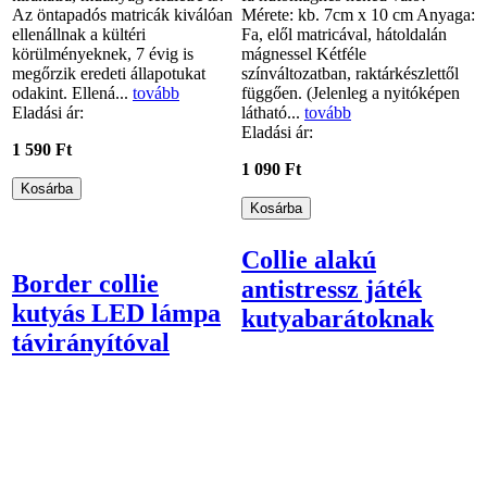
Az öntapadós matricák kiválóan
Mérete: kb. 7cm x 10 cm Anyaga:
ellenállnak a kültéri
Fa, elől matricával, hátoldalán
körülményeknek, 7 évig is
mágnessel Kétféle
megőrzik eredeti állapotukat
színváltozatban, raktárkészlettől
odakint. Ellená...
tovább
függően. (Jelenleg a nyitóképen
Eladási ár:
látható...
tovább
Eladási ár:
1 590 Ft
1 090 Ft
Collie alakú
Border collie
antistressz játék
kutyás LED lámpa
kutyabarátoknak
távirányítóval