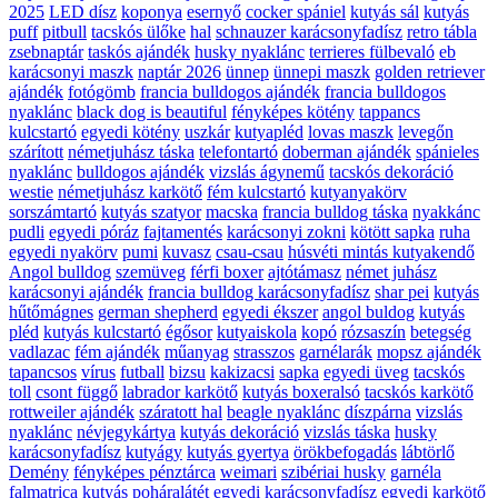
2025
LED dísz
koponya
esernyő
cocker spániel
kutyás sál
kutyás
puff
pitbull
tacskós ülőke
hal
schnauzer karácsonyfadísz
retro tábla
zsebnaptár
taskós ajándék
husky nyaklánc
terrieres fülbevaló
eb
karácsonyi maszk
naptár 2026
ünnep
ünnepi maszk
golden retriever
ajándék
fotógömb
francia bulldogos ajándék
francia bulldogos
nyaklánc
black dog is beautiful
fényképes kötény
tappancs
kulcstartó
egyedi kötény
uszkár
kutyapléd
lovas maszk
levegőn
szárított
németjuhász táska
telefontartó
doberman ajándék
spánieles
nyaklánc
bulldogos ajándék
vizslás ágynemű
tacskós dekoráció
westie
németjuhász karkötő
fém kulcstartó
kutyanyakörv
sorszámtartó
kutyás szatyor
macska
francia bulldog táska
nyakkánc
pudli
egyedi póráz
fajtamentés
karácsonyi zokni
kötött sapka
ruha
egyedi nyakörv
pumi
kuvasz
csau-csau
húsvéti mintás kutyakendő
Angol bulldog
szemüveg
férfi boxer
ajtótámasz
német juhász
karácsonyi ajándék
francia bulldog karácsonyfadísz
shar pei
kutyás
hűtőmágnes
german shepherd
egyedi ékszer
angol buldog
kutyás
pléd
kutyás kulcstartó
égősor
kutyaiskola
kopó
rózsaszín
betegség
vadlazac
fém ajándék
műanyag
strasszos
garnélarák
mopsz ajándék
tapancsos
vírus
futball
bizsu
kakizacsi
sapka
egyedi üveg
tacskós
toll
csont függő
labrador karkötő
kutyás boxeralsó
tacskós karkötő
rottweiler ajándék
száratott hal
beagle nyaklánc
díszpárna
vizslás
nyaklánc
névjegykártya
kutyás dekoráció
vizslás táska
husky
karácsonyfadísz
kutyágy
kutyás gyertya
örökbefogadás
lábtörlő
Demény
fényképes pénztárca
weimari
szibériai husky
garnéla
falmatrica
kutyás poháralátét
egyedi karácsonyfadísz
egyedi karkötő