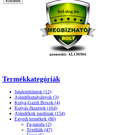
Termékkategóriák
Jutalomfalatok (12)
Ajándékutalványok (3)
Kutya-Gazdi Boxok (4)
Kutyás ékszerek (164)
Ajándékok pasiknak (154)
Egyedi termékek (86)
Fa-parafa (2)
Textíliák (47)