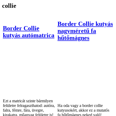
collie
Border Collie kutyás
Border Collie
nagyméretű fa
kutyás autómatrica
hűtőmágnes
Ezt a matricát szinte bármilyen
felületre felragaszthatod: autóra,
Ha oda vagy a border collie
falra, fémre, fára, üvegre,
kutyusokért, akkor ez a mutatós
kirakatra, műanyag felületre is!
fa hűtőmágnes neked való!