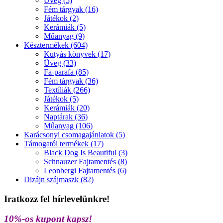
Üveg (5)
Fém tárgyak (16)
Játékok (2)
Kerámiák (5)
Műanyag (9)
Késztermékek (604)
Kutyás könyvek (17)
Üveg (33)
Fa-parafa (85)
Fém tárgyak (36)
Textíliák (266)
Játékok (5)
Kerámiák (20)
Naptárak (36)
Műanyag (106)
Karácsonyi csomagajánlatok (5)
Támogatói termékek (17)
Black Dog Is Beautiful (3)
Schnauzer Fajtamentés (8)
Leonbergi Fajtamentés (6)
Dizájn szájmaszk (82)
Iratkozz fel hírlevelünkre!
10%-os kupont kapsz!