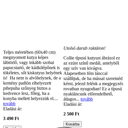
Utolsó darab raktáron!
Teljes méretében (60x40 cm)
megnyomott kutya képes
Collie típusú kutyust ábrázol ez
lábtörlő, vagy inkább szobai
az ezüst színű medál, amelyből
papucstartó, de kádkilépőnek is
egy szív van kivágva.
tökéletes, sőt kiskutyus helyének
Alapesetben fém lánccal
is! Ha nem is alvóhelynek, de a
szállítjuk, de ha mással szeretnéd
kemény padlón elhelyezett
kérni, jelezd felénk a megjegyzés
pihepuha szőnyeg biztos a
rovatban nyugodtan! Ez a típusú
kedvence lesz, főleg, ha a
nyakláncunk előrendelhető,
konyha mellett helyezzük el....
átlagos...
tovább
tovább
Eladási ár:
Eladási ár:
2 500 Ft
3 490 Ft