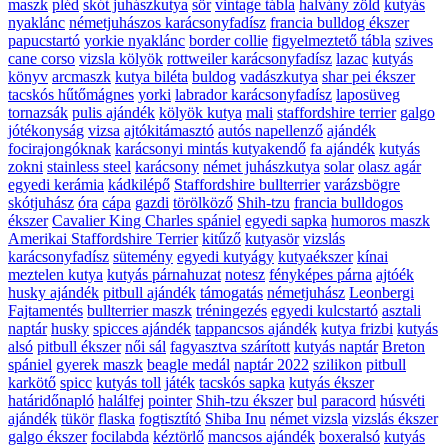
maszk
pléd
skót juhászkutya
sör
vintage tábla
halvány zöld
kutyás
nyaklánc
németjuhászos karácsonyfadísz
francia bulldog ékszer
papucstartó
yorkie nyaklánc
border collie
figyelmeztető tábla
szives
cane corso
vizsla kölyök
rottweiler karácsonyfadísz
lazac
kutyás
könyv
arcmaszk
kutya biléta
buldog
vadászkutya
shar pei ékszer
tacskós hűtőmágnes
yorki
labrador karácsonyfadísz
laposüveg
tornazsák
pulis ajándék
kölyök kutya
mali
staffordshire terrier
galgo
jótékonyság
vizsa
ajtókitámasztó
autós napellenző
ajándék
focirajongóknak
karácsonyi mintás kutyakendő
fa ajándék
kutyás
zokni
stainless steel
karácsony
német juhászkutya
solar
olasz agár
egyedi kerámia
kádkilépő
Staffordshire bullterrier
varázsbögre
skótjuhász
óra
cápa
gazdi
törölköző
Shih-tzu
francia bulldogos
ékszer
Cavalier King Charles spániel
egyedi sapka
humoros maszk
Amerikai Staffordshire Terrier
kitűző
kutyasör
vizslás
karácsonyfadísz
sütemény
egyedi kutyágy
kutyaékszer
kínai
meztelen kutya
kutyás párnahuzat
notesz
fényképes párna
ajtóék
husky ajándék
pitbull ajándék
támogatás
németjuhász
Leonbergi
Fajtamentés
bullterrier maszk
tréningezés
egyedi kulcstartó
asztali
naptár
husky
spicces ajándék
tappancsos ajándék
kutya frizbi
kutyás
alsó
pitbull ékszer
női sál
fagyasztva szárított
kutyás naptár
Breton
spániel
gyerek maszk
beagle medál
naptár 2022
szilikon
pitbull
karkötő
spicc
kutyás toll
játék
tacskós sapka
kutyás ékszer
határidőnapló
halálfej
pointer
Shih-tzu ékszer
bul
paracord
húsvéti
ajándék
tükör
flaska
fogtisztító
Shiba Inu
német vizsla
vizslás ékszer
galgo ékszer
focilabda
kéztörlő
mancsos ajándék
boxeralsó
kutyás