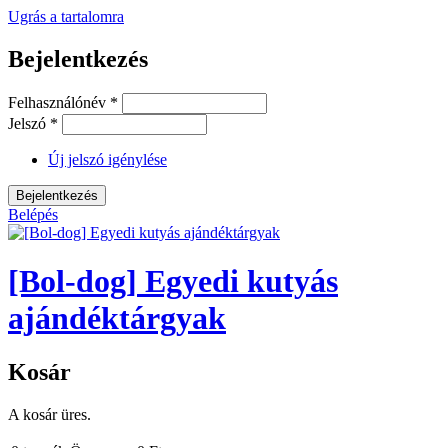
Ugrás a tartalomra
Bejelentkezés
Felhasználónév
*
Jelszó
*
Új jelszó igénylése
Belépés
[Bol-dog] Egyedi kutyás
ajándéktárgyak
Kosár
A kosár üres.