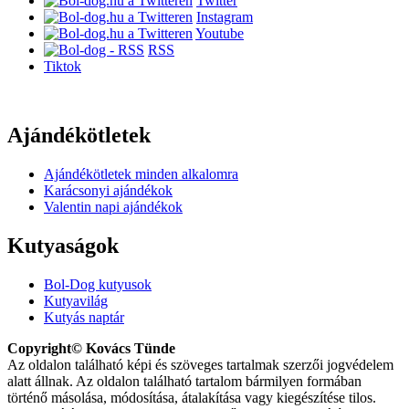
Twitter
Instagram
Youtube
RSS
Tiktok
Ajándékötletek
Ajándékötletek minden alkalomra
Karácsonyi ajándékok
Valentin napi ajándékok
Kutyaságok
Bol-Dog kutyusok
Kutyavilág
Kutyás naptár
Copyright© Kovács Tünde
Az oldalon található képi és szöveges tartalmak szerzői jogvédelem
alatt állnak. Az oldalon található tartalom bármilyen formában
történő másolása, módosítása, átalakítása vagy kiegészítése tilos.