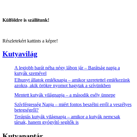
Külföldre is szállítunk!
Részletekért kattints a képre!
Kutyavilág
A legjobb barát néha négy lábon jár – Barátság napja a
kutyák szemével
Elhunyt állatok emléknapja – amikor szeretettel emlékezünk
azokra, akik örökre nyomot hagytak a szívünkben
Mentett kutyák világnapja – a második esély ünnepe
Szívférgesség Napja – miért fontos beszélni erről a veszélyes
betegségről?
Terápiás kutyák világnapja – amikor a kutyák nemcsak
társak, hanem gyógyító segítők is
Kutyanaptár