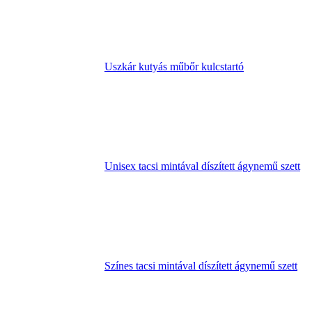
Uszkár kutyás műbőr kulcstartó
Unisex tacsi mintával díszített ágynemű szett
Színes tacsi mintával díszített ágynemű szett