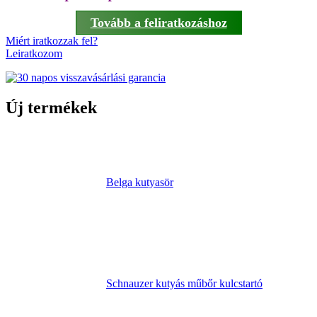
Tovább a feliratkozáshoz
Miért iratkozzak fel?
Leiratkozom
Új termékek
Belga kutyasör
Schnauzer kutyás műbőr kulcstartó