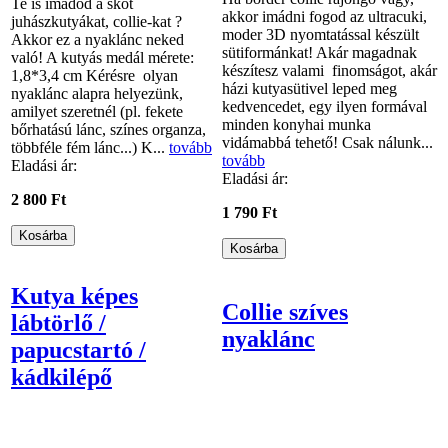
Te is imádod a skót
akkor imádni fogod az ultracuki,
juhászkutyákat, collie-kat ?
moder 3D nyomtatással készült
Akkor ez a nyaklánc neked
sütiformánkat! Akár magadnak
való! A kutyás medál mérete:
készítesz valami finomságot, akár
1,8*3,4 cm Kérésre olyan
házi kutyasütivel leped meg
nyaklánc alapra helyezünk,
kedvencedet, egy ilyen formával
amilyet szeretnél (pl. fekete
minden konyhai munka
bőrhatású lánc, színes organza,
vidámabbá tehető! Csak nálunk...
többféle fém lánc...) K...
tovább
tovább
Eladási ár:
Eladási ár:
2 800 Ft
1 790 Ft
Kutya képes
Collie szíves
lábtörlő /
nyaklánc
papucstartó /
kádkilépő