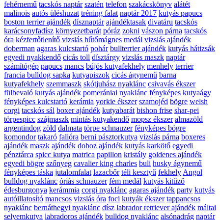
fehérnemű
tacskós naptár
szatén
telefon
szakácskönyv
alátét
malinois
autós üléshuzat
tréning falat
naptár 2017
kutyás papucs
boston terrier ajándék
dísznaptár
ajándéktasak
divatáru
tacskós
karácsonyfadísz
környezetbarát
póráz
zokni
vászon párna
tacskós
óra
kézfertőtlenítő
vizslás hűtőmágnes
medál
vizslás ajándék
doberman
agaras kulcstartó
pohár
bullterrier ajándék
kutyás hátizsák
egyedi nyakkendő
cicás toll
dísztárgy
vizslás maszk
naptár
számítógép
papucs
mancs
bújós kutyafekhely
menhely
terrier
francia bulldog sapka
kutyapiszok
cicás ágynemű
barna
kutyafekhely
szemmaszk
skótjuhász nyaklánc
csivavás ékszer
fülbevaló
kutyás ajándék
pomerániai nyaklánc
fényképes kutyaágy
fényképes kulcstartó
kerámia
yorkie ékszer
szamojéd
bögre
welsh
corgi
tacskós sál
boxer ajándék
kutyabarát
bishon frise
shar-pei
törpespicc
szájmaszk
mintás kutyakendő
mopsz ékszer
almazöld
argentindog
zöld
dalmata
törpe schnauzer
fényképes bögre
komondor
takaró
falióra
berni pásztorkutya
vizslás párna
boxeres
ajándék
maszk
ajándék doboz
ajándék
kutyás karkötő
egyedi
pénztárca
spicc kutya
matrica
papillon
kristály
goldenes ajándék
egyedi bögre
szőnyeg
cavalier king charles
buli
husky ágynemű
fényképes táska
jutalomfalat
lazacbőr
téli kesztyű
fekhely
Angol
bulldog nyaklánc
óriás schnauzer
fém medál
kutyás kitűző
édesburgonya
kerámmia
corgi nyaklánc
agaras ajándék
party
kutyás
autóillatosító
mancsos
vizslás óra
foci
kutyák ékszer
tappancsos
nyaklánc
bernáthegyi nyaklánc
dísz
labrador retriever ajándék
máltai
selyemkutya
labradoros ajándék
bulldog nyaklánc
alsónadrág
naptár