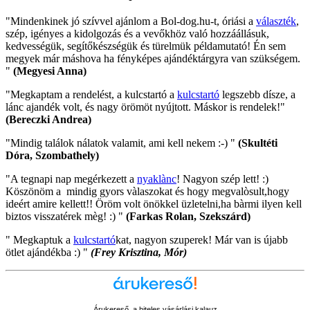
"Mindenkinek jó szívvel ajánlom a Bol-dog.hu-t, óriási a
választék
,
szép, igényes a kidolgozás és a vevőkhöz való hozzáállásuk,
kedvességük, segítőkészségük és türelmük példamutató! Én sem
megyek már máshova ha fényképes ajándéktárgyra van szükségem.
"
(Megyesi Anna)
"Megkaptam a rendelést, a kulcstartó a
kulcstartó
legszebb dísze, a
lánc ajandék volt, és nagy örömöt nyújtott. Máskor is rendelek!"
(Bereczki Andrea)
"Mindig találok nálatok valamit, ami kell nekem :-) "
(Skultéti
Dóra, Szombathely)
"A tegnapi nap megérkezett a
nyaklànc
! Nagyon szép lett! :)
Köszönöm a mindig gyors vàlaszokat és hogy megvalòsult,hogy
ideért amire kellett!! Öröm volt önökkel üzletelni,ha bàrmi ilyen kell
biztos visszatérek mèg! :) "
(Farkas Rolan, Szekszárd)
" Megkaptuk a
kulcstartó
kat, nagyon szuperek! Már van is újabb
ötlet ajándékba :) "
(Frey Krisztina, Mór)
Árukereső, a hiteles vásárlási kalauz