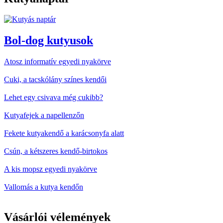
Bol-dog kutyusok
Atosz informatív egyedi nyakörve
Cuki, a tacskólány színes kendői
Lehet egy csivava még cukibb?
Kutyafejek a napellenzőn
Fekete kutyakendő a karácsonyfa alatt
Csún, a kétszeres kendő-birtokos
A kis mopsz egyedi nyakörve
Vallomás a kutya kendőn
Vásárlói vélemények