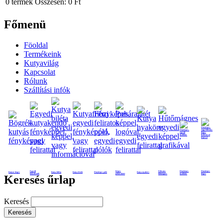
0
termék
Összesen:
0 Ft
Főmenü
Föoldal
Termékeink
Kutyavilág
Kapcsolat
Rólunk
Szállítási infók
Egyedi
Képes
Feliratos
Fényképes
Fényképes
Kutyás bögre
Kutya biléta
Kutya frizbi
Fényképes póló
Kutya nyakörv
kutyakendő
poháralátét
hűtmágnes
nyaklánc
bögre
Keresés űrlap
Keresés