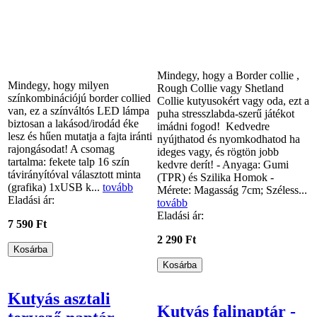
Mindegy, hogy a Border collie ,
Mindegy, hogy milyen
Rough Collie vagy Shetland
színkombinációjú border collied
Collie kutyusokért vagy oda, ezt a
van, ez a színváltós LED lámpa
puha stresszlabda-szerű játékot
biztosan a lakásod/irodád éke
imádni fogod! Kedvedre
lesz és hűen mutatja a fajta iránti
nyújthatod és nyomkodhatod ha
rajongásodat! A csomag
ideges vagy, és rögtön jobb
tartalma: fekete talp 16 szín
kedvre derít! - Anyaga: Gumi
távirányítóval választott minta
(TPR) és Szilika Homok -
(grafika) 1xUSB k...
tovább
Mérete: Magasság 7cm; Széless...
Eladási ár:
tovább
Eladási ár:
7 590 Ft
2 290 Ft
Kutyás asztali
Kutyás falinaptár -