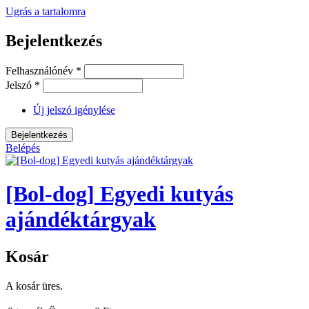
Ugrás a tartalomra
Bejelentkezés
Felhasználónév
*
Jelszó
*
Új jelszó igénylése
Belépés
[Bol-dog] Egyedi kutyás
ajándéktárgyak
Kosár
A kosár üres.