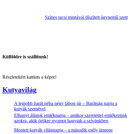
Színes tacsi mintával díszített ágynemű szett
Külföldre is szállítunk!
Részletekért kattints a képre!
Kutyavilág
A legjobb barát néha négy lábon jár – Barátság napja a
kutyák szemével
Elhunyt állatok emléknapja – amikor szeretettel emlékezünk
azokra, akik örökre nyomot hagytak a szívünkben
Mentett kutyák világnapja – a második esély ünnepe