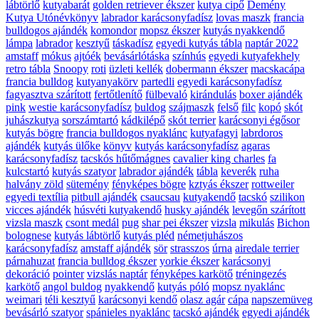
lábtörlő
kutyabarát
golden retriever ékszer
kutya cipő
Demény
Kutya Utónévkönyv
labrador karácsonyfadísz
lovas maszk
francia
bulldogos ajándék
komondor
mopsz ékszer
kutyás nyakkendő
lámpa
labrador
kesztyű
táskadísz
egyedi kutyás tábla
naptár 2022
amstaff
mókus
ajtóék
bevásárlótáska
színhús
egyedi kutyafekhely
retro tábla
Snoopy
roti
üzleti kellék
dobermann ékszer
macskacápa
francia bulldog
kutyanyakörv
partedli
egyedi karácsonyfadísz
fagyasztva szárított
fertőtlenítő
fülbevaló
kirándulás
boxer ajándék
pink
westie karácsonyfadísz
buldog
szájmaszk
felső
filc
kopó
skót
juhászkutya
sorszámtartó
kádkilépő
skót terrier
karácsonyi égősor
kutyás bögre
francia bulldogos nyaklánc
kutyafagyi
labrdoros
ajándék
kutyás ülőke
könyv
kutyás karácsonyfadísz
agaras
karácsonyfadísz
tacskós hűtőmágnes
cavalier king charles
fa
kulcstartó
kutyás szatyor
labrador ajándék
tábla
keverék
ruha
halvány zöld
sütemény
fényképes bögre
kztyás ékszer
rottweiler
egyedi textília
pitbull ajándék
csaucsau
kutyakendő
tacskó
szilikon
vicces ajándék
húsvéti kutyakendő
husky ajándék
levegőn szárított
vizsla maszk
csont medál
pug
shar pei ékszer
vizsla
mikulás
Bichon
bolognese
kutyás lábtörlő
kutyás pléd
németjuhászos
karácsonyfadísz
amstaff ajándék
sör
strasszos
úrna
airedale terrier
párnahuzat
francia bulldog ékszer
yorkie ékszer
karácsonyi
dekoráció
pointer
vizslás naptár
fényképes karkötő
tréningezés
karkötő
angol buldog
nyakkendő
kutyás póló
mopsz nyaklánc
weimari
téli kesztyű
karácsonyi kendő
olasz agár
cápa
napszemüveg
bevásárló szatyor
spánieles nyaklánc
tacskó ajándék
egyedi ajándék