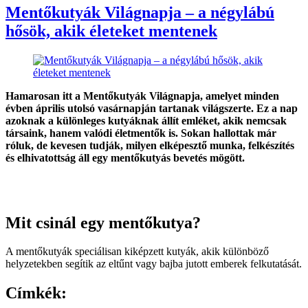
Mentőkutyák Világnapja – a négylábú
hősök, akik életeket mentenek
Hamarosan itt a Mentőkutyák Világnapja, amelyet minden
évben április utolsó vasárnapján tartanak világszerte. Ez a nap
azoknak a különleges kutyáknak állít emléket, akik nemcsak
társaink, hanem valódi életmentők is. Sokan hallottak már
róluk, de kevesen tudják, milyen elképesztő munka, felkészítés
és elhivatottság áll egy mentőkutyás bevetés mögött.
Mit csinál egy mentőkutya?
A mentőkutyák speciálisan kiképzett kutyák, akik különböző
helyzetekben segítik az eltűnt vagy bajba jutott emberek felkutatását.
Címkék: