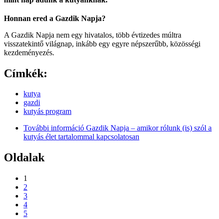
Honnan ered a Gazdik Napja?
A Gazdik Napja nem egy hivatalos, több évtizedes múltra
visszatekintő világnap, inkább egy egyre népszerűbb, közösségi
kezdeményezés.
Címkék:
kutya
gazdi
kutyás program
További információ
Gazdik Napja – amikor rólunk (is) szól a
kutyás élet tartalommal kapcsolatosan
Oldalak
1
2
3
4
5