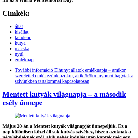
Mi az a World Pet Memorial Day?
Címkék:
állat
kisállat
kendenc
kutya
macska
nyúl
emléknap
További információ
Elhunyt állatok emléknapja – amikor
szeretettel emlékezünk azokra, akik örökre nyomot hagytak a
szívünkben tartalommal kapcsolatosan
Mentett kutyák világnapja – a második
esély ünnepe
Május 20-án a Mentett kutyák világnapját ünnepeljük. Ez a
nap különösen közel áll sok kutyás szívéhez, hiszen azoknak a
négylábúaknak szól, akik nehéz indulás után kaptak még egy