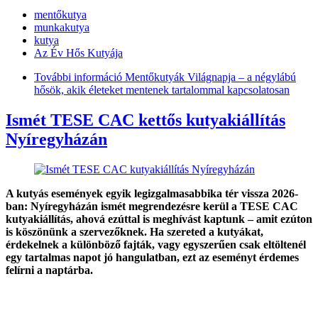
mentőkutya
munkakutya
kutya
Az Év Hős Kutyája
További információ
Mentőkutyák Világnapja – a négylábú
hősök, akik életeket mentenek tartalommal kapcsolatosan
Ismét TESE CAC kettős kutyakiállítás
Nyíregyházán
A kutyás események egyik legizgalmasabbika tér vissza 2026-
ban: Nyíregyházán ismét megrendezésre kerül a TESE CAC
kutyakiállítás, ahová ezúttal is meghívást kaptunk – amit ezúton
is köszönünk a szervezőknek. Ha szereted a kutyákat,
érdekelnek a különböző fajták, vagy egyszerűen csak eltöltenél
egy tartalmas napot jó hangulatban, ezt az eseményt érdemes
felírni a naptárba.