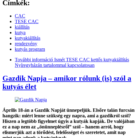
Címkék:
CAC
TESE CAC
kiállítás
kutya
kutyakiállítás
rendezvény
kutyás program
További információ
Ismét TESE CAC kettős kutyakiállítás
Nyíregyházán tartalommal kapcsolatosan
Gazdik Napja – amikor rólunk (is) szól a
kutyás élet
Április 18-án a Gazdik Napját ünnepeljük. Elsőre talán furcsán
hangzik: miért lenne szükség egy napra, ami a gazdikról szól?
Hiszen a legtöbb figyelmet úgyis a kutyák kapják. De valójában
ez a nap nem az „önünneplésről” szól – hanem arról, hogy
elismerjük azt a törődést, felelősséget és szeretetet, amit nap
mint nap adunk a kutyánknak.