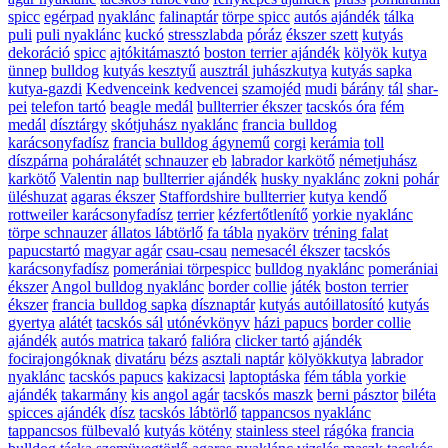
spicc
egérpad
nyaklánc
falinaptár
törpe spicc
autós ajándék
tálka
puli
puli nyaklánc
kuckó
stresszlabda
póráz
ékszer szett
kutyás
dekoráció
spicc
ajtókitámasztó
boston terrier ajándék
kölyök kutya
ünnep
bulldog
kutyás kesztyű
ausztrál juhászkutya
kutyás sapka
kutya-gazdi
Kedvenceink kedvencei
szamojéd
mudi
bárány
tál
shar-
pei
telefon tartó
beagle medál
bullterrier ékszer
tacskós óra
fém
medál
dísztárgy
skótjuhász nyaklánc
francia bulldog
karácsonyfadísz
francia bulldog ágynemű
corgi
kerámia
toll
díszpárna
poháralátét
schnauzer
eb
labrador karkötő
németjuhász
karkötő
Valentin nap
bullterrier ajándék
husky nyaklánc
zokni
pohár
üléshuzat
agaras ékszer
Staffordshire bullterrier
kutya kendő
rottweiler karácsonyfadísz
terrier
kézfertőtlenítő
yorkie nyaklánc
törpe schnauzer
állatos lábtörlő
fa tábla
nyakörv
tréning falat
papucstartó
magyar agár
csau-csau
nemesacél ékszer
tacskós
karácsonyfadísz
pomerániai törpespicc
bulldog nyaklánc
pomerániai
ékszer
Angol bulldog nyaklánc
border collie
játék
boston terrier
ékszer
francia bulldog sapka
dísznaptár
kutyás autóillatosító
kutyás
gyertya
alátét
tacskós sál
utónévkönyv
házi papucs
border collie
ajándék
autós matrica
takaró
falióra
clicker tartó
ajándék
focirajongóknak
divatáru
bézs
asztali naptár
kölyökkutya
labrador
nyaklánc
tacskós papucs
kakizacsi
laptoptáska
fém tábla
yorkie
ajándék
takarmány
kis angol agár
tacskós maszk
berni pásztor
biléta
spicces ajándék
dísz
tacskós lábtörlő
tappancsos nyaklánc
tappancsos fülbevaló
kutyás kötény
stainless steel
rágóka
francia