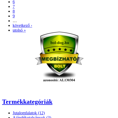
6
7
8
9
…
következő ›
utolsó »
Termékkategóriák
Jutalomfalatok (12)
Ajándékutalványok (3)