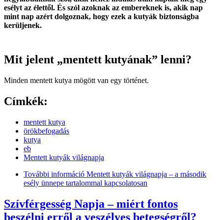
esélyt az élettől. És szól azoknak az embereknek is, akik nap
mint nap azért dolgoznak, hogy ezek a kutyák biztonságba
kerüljenek.
Mit jelent „mentett kutyának” lenni?
Minden mentett kutya mögött van egy történet.
Címkék:
mentett kutya
örökbefogadás
kutya
eb
Mentett kutyák világnapja
További információ
Mentett kutyák világnapja – a második
esély ünnepe tartalommal kapcsolatosan
Szívférgesség Napja – miért fontos
beszélni erről a veszélyes betegségről?