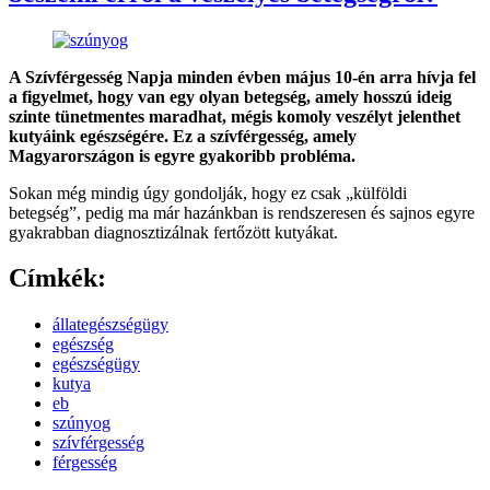
A Szívférgesség Napja minden évben május 10-én arra hívja fel
a figyelmet, hogy van egy olyan betegség, amely hosszú ideig
szinte tünetmentes maradhat, mégis komoly veszélyt jelenthet
kutyáink egészségére. Ez a szívférgesség, amely
Magyarországon is egyre gyakoribb probléma.
Sokan még mindig úgy gondolják, hogy ez csak „külföldi
betegség”, pedig ma már hazánkban is rendszeresen és sajnos egyre
gyakrabban diagnosztizálnak fertőzött kutyákat.
Címkék:
állategészségügy
egészség
egészségügy
kutya
eb
szúnyog
szívférgesség
férgesség