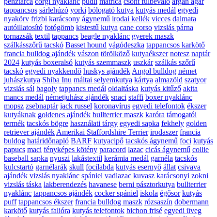
pénztárca
corgi nyaklánc
pudli
matrica
csont fülbevaló
afgán agár
tappancsos
sárlehúzó
yorki
bólogató kutya
kutyás medál
egyedi
nyakörv
frizbi
karácsony
ágynemű
irodai kellék
vicces
dalmata
autóillatosító
fotógömb
kistestű kutya
cane corso
vizslás párna
tornazsák
textil
tappancs
beagle nyaklánc
gyerek maszk
szálkásszőrű tacskó
Basset hound
vágódeszka
tappancsos karkötő
francia bulldog ajándék
vászon
törölköző
kutyaékszer
notesz
naptár
2024
kutyás boxeralsó
kutyás szemmaszk
uszkár
szálkás szőrű
tacskó
egyedi nyakkendő
huskys ajándék
Angol bulldog
német
juhászkutya
Shiba Inu
máltai selyemkutya
kártya
almazöld
szatyor
vizslás sál
bagoly
tappancs medál
oldaltáska
kutyás kitűző
akita
mancs medál
németjuhász ajándék
snaci
staffi
boxer nyaklánc
mopsz
zsebnaptár
jack russel
koronavírus
egyedi telefontok
ékszer
kutyáknak
goldenes ajándék
bullterrier maszk
karóra
támogatói
termék
tacskós bögre
használati tárgy
egyedi sapka
fekhely
golden
retriever ajándék
Amerikai Staffordshire Terrier
irodaszer
francia
buldog
határidőnapló
BARF
kutyacipő
tacskós ágynemű
foci
kutyás
papucs
maci
fényképes kötény
paracord
lazac
cicás ágynemű
collie
baseball sapka
nyuszi
lakástextil
kerámia medál
garnéla
tacskós
kulcstartó
garnélarák
skull
focilabda
kutyás esernyő
állat
csivava
ajándék
vizslás nyaklánc
spániel
vadlazac
kuvasz
karácsonyi zokni
vizslás táska
lakberendezés
havanese
berni pásztorkutya
bullterrier
nyaklánc
tappancsos ajándék
cocker spániel
iskola
égősor
kutyás
puff
tappancsos ékszer
francia bulldog maszk
rózsaszín
dobermann
karkötő
kutyás falióra
kutyás telefontok
bichon frisé
egyedi üveg