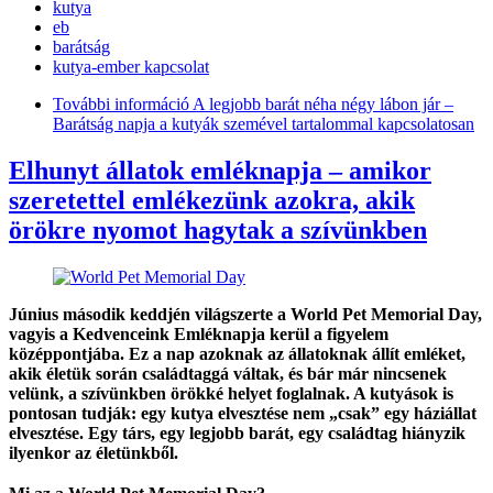
kutya
eb
barátság
kutya-ember kapcsolat
További információ
A legjobb barát néha négy lábon jár –
Barátság napja a kutyák szemével tartalommal kapcsolatosan
Elhunyt állatok emléknapja – amikor
szeretettel emlékezünk azokra, akik
örökre nyomot hagytak a szívünkben
Június második keddjén világszerte a World Pet Memorial Day,
vagyis a Kedvenceink Emléknapja kerül a figyelem
középpontjába. Ez a nap azoknak az állatoknak állít emléket,
akik életük során családtaggá váltak, és bár már nincsenek
velünk, a szívünkben örökké helyet foglalnak. A kutyások is
pontosan tudják: egy kutya elvesztése nem „csak” egy háziállat
elvesztése. Egy társ, egy legjobb barát, egy családtag hiányzik
ilyenkor az életünkből.