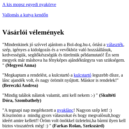
A kis mopsz egyedi nyakörve
Vallomás a kutya kendőn
Vásárlói vélemények
"Mindenkinek jó szívvel ajánlom a Bol-dog.hu-t, óriási a
választék
,
szép, igényes a kidolgozás és a vevőkhöz való hozzáállásuk,
kedvességük, segítőkészségük és türelmük példamutató! Én sem
megyek már máshova ha fényképes ajándéktárgyra van szükségem.
"
(Megyesi Anna)
"Megkaptam a rendelést, a kulcstartó a
kulcstartó
legszebb dísze, a
lánc ajandék volt, és nagy örömöt nyújtott. Máskor is rendelek!"
(Bereczki Andrea)
"Mindig találok nálatok valamit, ami kell nekem :-) "
(Skultéti
Dóra, Szombathely)
"A tegnapi nap megérkezett a
nyaklànc
! Nagyon szép lett! :)
Köszönöm a mindig gyors vàlaszokat és hogy megvalòsult,hogy
ideért amire kellett!! Öröm volt önökkel üzletelni,ha bàrmi ilyen kell
biztos visszatérek mèg! :) "
(Farkas Rolan, Szekszárd)