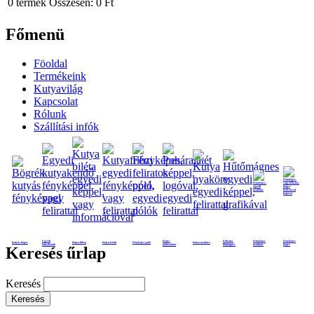
0
termék
Összesen:
0 Ft
Főmenü
Föoldal
Termékeink
Kutyavilág
Kapcsolat
Rólunk
Szállítási infók
Egyedi
Képes
Feliratos
Fényképes
Fényképes
Kutyás bögre
Kutya biléta
Kutya frizbi
Fényképes póló
Kutya nyakörv
kutyakendő
poháralátét
hűtmágnes
nyaklánc
bögre
Keresés űrlap
Keresés