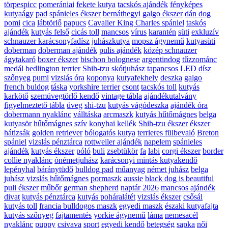
törpespicc
pomerániai
fekete kutya
tacskós ajándék
fényképes
kutyaágy
pad
spánieles ékszer
bernáthegyi
galgo ékszer
dán dog
pomi
cica
lábtörlő
papucs
Cavalier King Charles spániel
taskós
ajándék
kutyás felső
cicás toll
mancsos
vírus
karantén
süti
exkluzív
schnauzer karácsonyfadísz
juhászkutya
mopsz ágynemű
kutyasüti
doberman
doberman ajándék
pulis ajándék
közép schnauzer
ágytakaró
boxer ékszer
bischon bolognese
argentindog
tűzzománc
medál
bedlington terrier
Shih-tzu
skótjuhász
tapancsos
LED dísz
szőnyeg
pumi
vizslás óra
koponya
kutyafekhely
deszka
galgo
french buldog
táska
yorkshire terrier
csont
tacskós toll
kutyás
karkötő
szemüvegtörlő kendő
vintage tábla
ajándékutalvány
figyelmeztető tábla
üveg
shi-tzu
kutyás vágódeszka
ajándék óra
dobermann nyaklánc
válltáska
arcmaszk
kutyás hűtőmágnes
belga
kutyasör
hűtőmágnes
szív
konyhai kellék
Shih-tzu ékszer
ékszer
hátizsák
golden retriever
bólogatós kutya
terrieres fülbevaló
Breton
spániel
vizslás pénztárca
rottweiler ajándék
napelem
spánieles
ajándék
kutyás ékszer
póló
buli
zsebtükör
fa
labi
corgi ékszer
border
collie nyaklánc
ónémetjuhász
karácsonyi mintás kutyakendő
lepényhal
báránytüdő
bulldog pad
műanyag
német juhász
belga
juhász
vizslás hűtőmágnes
pormaszk
aussie
black dog is beautiful
puli ékszer
műbőr
german shepherd
naptár 2026
mancsos ajándék
divat
kutyás pénztárca
kutyás poháralátét
vizslás ékszer
csősál
kutyás toll
francia bulldogos maszk
egyedi maszk
északi kutyafajta
kutyás szőnyeg
fajtamentés
yorkie ágynemű
láma
nemesacél
nyaklánc
puppy
csivava
sport
egyedi kendő
betegség
sapka
női