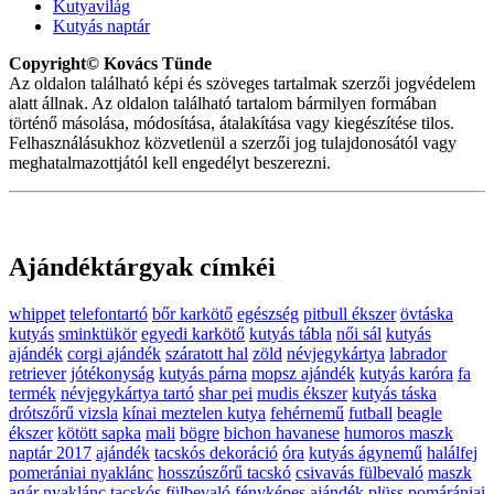
Kutyavilág
Kutyás naptár
Copyright© Kovács Tünde
Az oldalon található képi és szöveges tartalmak szerzői jogvédelem
alatt állnak. Az oldalon található tartalom bármilyen formában
történő másolása, módosítása, átalakítása vagy kiegészítése tilos.
Felhasználásukhoz közvetlenül a szerzői jog tulajdonosától vagy
meghatalmazottjától kell engedélyt beszerezni.
Ajándéktárgyak címkéi
whippet
telefontartó
bőr karkötő
egészség
pitbull ékszer
övtáska
kutyás
sminktükör
egyedi karkötő
kutyás tábla
női sál
kutyás
ajándék
corgi ajándék
száratott hal
zöld
névjegykártya
labrador
retriever
jótékonyság
kutyás párna
mopsz ajándék
kutyás karóra
fa
termék
névjegykártya tartó
shar pei
mudis ékszer
kutyás táska
drótszőrű vizsla
kínai meztelen kutya
fehérnemű
futball
beagle
ékszer
kötött sapka
mali
bögre
bichon havanese
humoros maszk
naptár 2017
ajándék
tacskós dekoráció
óra
kutyás ágynemű
halálfej
pomerániai nyaklánc
hosszúszőrű tacskó
csivavás fülbevaló
maszk
agár nyaklánc
tacskós fülbevaló
fényképes ajándék
plüss
pomárániai