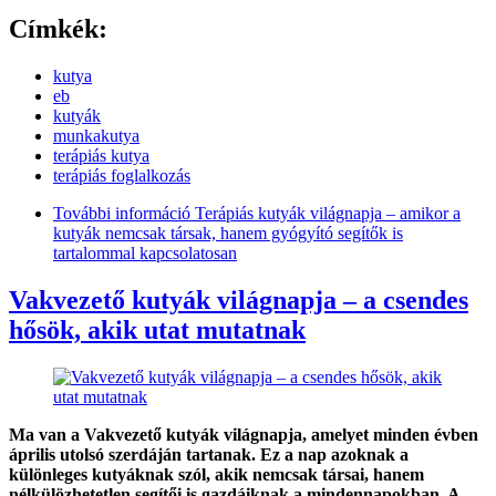
Címkék:
kutya
eb
kutyák
munkakutya
terápiás kutya
terápiás foglalkozás
További információ
Terápiás kutyák világnapja – amikor a
kutyák nemcsak társak, hanem gyógyító segítők is
tartalommal kapcsolatosan
Vakvezető kutyák világnapja – a csendes
hősök, akik utat mutatnak
Ma van a Vakvezető kutyák világnapja, amelyet minden évben
április utolsó szerdáján tartanak. Ez a nap azoknak a
különleges kutyáknak szól, akik nemcsak társai, hanem
nélkülözhetetlen segítői is gazdáiknak a mindennapokban. A