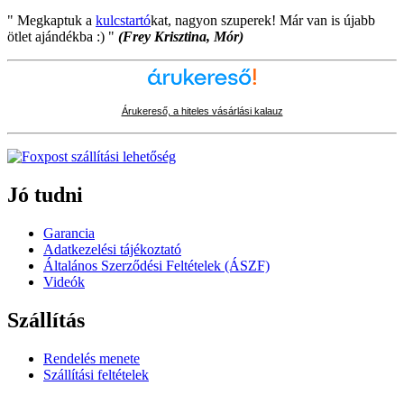
" Megkaptuk a
kulcstartó
kat, nagyon szuperek! Már van is újabb
ötlet ajándékba :) "
(Frey Krisztina, Mór)
Árukereső, a hiteles vásárlási kalauz
Jó tudni
Garancia
Adatkezelési tájékoztató
Általános Szerződési Feltételek (ÁSZF)
Videók
Szállítás
Rendelés menete
Szállítási feltételek