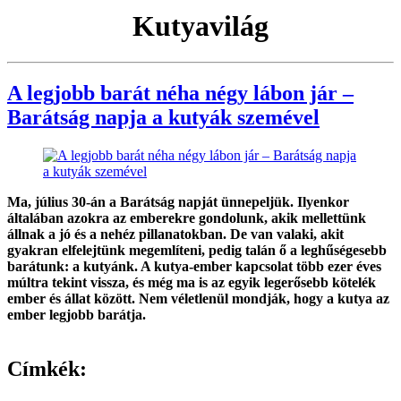
Kutyavilág
A legjobb barát néha négy lábon jár –
Barátság napja a kutyák szemével
Ma, július 30-án a Barátság napját ünnepeljük. Ilyenkor
általában azokra az emberekre gondolunk, akik mellettünk
állnak a jó és a nehéz pillanatokban. De van valaki, akit
gyakran elfelejtünk megemlíteni, pedig talán ő a leghűségesebb
barátunk: a kutyánk. A kutya-ember kapcsolat több ezer éves
múltra tekint vissza, és még ma is az egyik legerősebb kötelék
ember és állat között. Nem véletlenül mondják, hogy a kutya az
ember legjobb barátja.
Címkék: