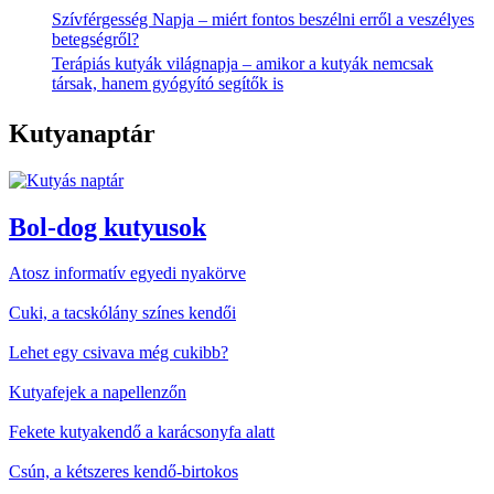
Szívférgesség Napja – miért fontos beszélni erről a veszélyes
betegségről?
Terápiás kutyák világnapja – amikor a kutyák nemcsak
társak, hanem gyógyító segítők is
Kutyanaptár
Bol-dog kutyusok
Atosz informatív egyedi nyakörve
Cuki, a tacskólány színes kendői
Lehet egy csivava még cukibb?
Kutyafejek a napellenzőn
Fekete kutyakendő a karácsonyfa alatt
Csún, a kétszeres kendő-birtokos