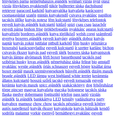
fényképes párna
németjuhászos ajándék
weimari vizsla
nyúl
olasz
vizsla
fényképes nyakkendő
tükör
bullterrier táska
dachshund
retriever
paracord karkötő
kutyanyalóka
kutyafajta
karácsonyi
csomagajánlat
szatén
mintás kutyakendő
csivava nyaklánc
papillon
tacskós ülőke
kutyás notesz
fém kulcstartó
fényképes telefontok
egyedi kutyás ajándék
kulcstartó
kitűző
spizt
csau csau
lazacbőr
egyedi párna
bishon frise
örökbefogadás
nyakkánc
agaras kulcstartó
kutyafrizbi
borderes ajándék
kutya törölköző
welsh corgi
számfestő
gyertya
boxeres ajándék
egyedi kutyágy
ajándék doboz
kutyás
naptár
kutyás zokni
jutifalat
pitbull karkötő
fém
husky
pénztárca
boxeralsó
karácsonyfadísz
egyedi kulcstartó
ír szetter
karlánc
bichon
csivavás ékszer
kutyás pad
egyedi játék
boxeres táska
kutyapiszok
kutyás lámpa
alvómaszk
férfi boxer
bassethound
tacskós pad
szibériai husky
lovas ajándék
németjuhász táska
felirat
bio
amstaff
nyaklánc
westie ajándék
óriás schnauzer
egyedi bögre
kisállat úrna
boxer medál
maszk szemüvegeseknek
húsvéti ajándék
dizájn maszk
beagle ajándék
LED lámpa
west highland white terrier
kerámmia
állatos kulcstartó
hosszú szőrű tacskó
egyedi tornazsák
egyedi
kerámia
kutyás maszk
spicc ajándék
szakácskönyv
dog
felsőruházat
törpe pincser
magyar kutyafajta
macska
bolognese
tacskós táska
flaska
medve
dobermann
fogtisztító
telefon
pass tartó
vizslás
ajándék
fa ajándék
bankkártya
LED
kristály
vadászkutya
party
kutyabox
mamusz
chow chow
tacskós pénztárca
egyedi kötény
autós napellenző
kutyák ékszer
kutyaiskola
kutyás hátizsák
kendő
sodrófa
malamut
yorkie
esernyő
bernáthegyi nyaklánc
egyedi