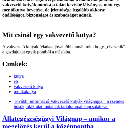
vakvezető kutyák munkája talán kevésbé látványos, mint egy
mentőkutya bevetése, de jelentősége legalább akkora:
önállóságot, biztonságot és szabadságot adnak.
Mit csinál egy vakvezető kutya?
A vakvezető kutyák feladata jóval több annál, mint hogy „elvezetik”
a gazdájukat egyik pontból a másikba.
Címkék:
kutya
eb
vakvezető kutya
munkakutya
További információ
Vakvezető kutyák világnapja – a csendes
hősök, akik utat mutatnak tartalommal kapcsolatosan
Állategészségügyi Világnap – amikor a
megelőzés kerül a középpontba