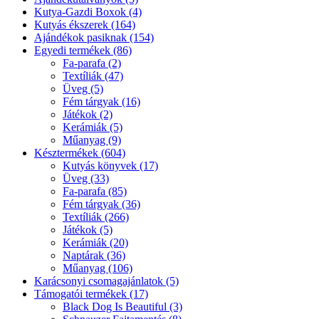
Kutya-Gazdi Boxok (4)
Kutyás ékszerek (164)
Ajándékok pasiknak (154)
Egyedi termékek (86)
Fa-parafa (2)
Textíliák (47)
Üveg (5)
Fém tárgyak (16)
Játékok (2)
Kerámiák (5)
Műanyag (9)
Késztermékek (604)
Kutyás könyvek (17)
Üveg (33)
Fa-parafa (85)
Fém tárgyak (36)
Textíliák (266)
Játékok (5)
Kerámiák (20)
Naptárak (36)
Műanyag (106)
Karácsonyi csomagajánlatok (5)
Támogatói termékek (17)
Black Dog Is Beautiful (3)