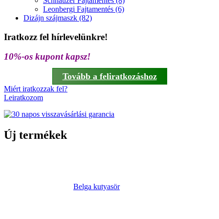
Schnauzer Fajtamentés (8)
Leonbergi Fajtamentés (6)
Dizájn szájmaszk (82)
Iratkozz fel hírlevelünkre!
10%-os kupont kapsz!
Tovább a feliratkozáshoz
Miért iratkozzak fel?
Leiratkozom
Új termékek
Belga kutyasör