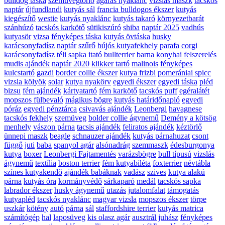
bulldog táska
szemüvegtörlő
agaras nyaklánc
vizslás maszk
tacskós
naptár
újfundlandi
kutyás sál
francia bulldogos ékszer
kutyás
kiegészítő
westie
kutyás nyaklánc
kutyás takaró
környezetbarát
szánhúzó
tacskós karkötő
sütikiszúró
shiba
naptár 2025
vadhús
kutyasör
vizsa
fényképes táska
kutyás övtáska
husky
karácsonyfadísz
naptár
szűrő
bújós kutyafekhely
parafa
corgi
karácsonyfadísz
téli sapka
itató
bullterrier
barna
konyhai felszerelés
mudis ajándék
naptár 2020
klikker tartó
malinois
fényképes
kulcstartó
gazdi
border collie ékszer
kutya frizbi
pomerániai spicc
vizsla kölyök
solar
kutya nyakörv
egyedi ékszer
egyedi táska
pléd
bizsu
fém ajándék
kártyatartó
fém karkötő
tacskós puff
egéralátét
mopszos fülbevaló
mágikus bögre
kutyás határidőnapló
egyedi
póráz
egyedi pénztárca
csivavás ajándék
Leonbergi
havagnese
tacskós fekhely
szemüveg
bolder collie ágynemű
Demény a kötsög
menhely
vászon párna
tacsis ajándék
feliratos ajándék
kéztörlő
ünnepi maszk
beagle
schnauzer ajándék
kutyás párnahuzat
csont
függő
juti
baba
spanyol agár
alsónadrág
szemmaszk
édesburgonya
kutya
boxer
Leonbergi Fajtamentés
varázsbögre
bull típusú
vizslás
ágynemű
textília
boston terrier
fém kutyabiléta
foxterrier
névtábla
színes kutyakendő
ajándék babáknak
vadász
szives
kutya alakú
párna
kutyás óra
kormányvédő
sárkaparó
medál
tacskós sapka
labrador ékszer
husky ágynemű
utazás
jutalomfalat
támogatás
kutyapléd
tacskós nyaklánc
magyar vizsla
mopszos ékszer
törpe
uszkár
kötény
autó
párna
sál
staffordshire terrier
kutyás matrica
számítógép
hal
laposüveg
kis olasz agár
ausztrál juhász
fényképes