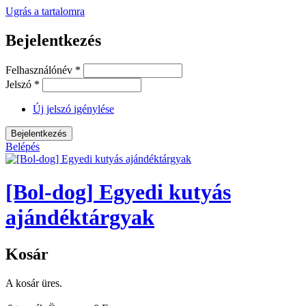
Ugrás a tartalomra
Bejelentkezés
Felhasználónév
*
Jelszó
*
Új jelszó igénylése
Belépés
[Bol-dog] Egyedi kutyás
ajándéktárgyak
Kosár
A kosár üres.