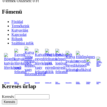
0
termék
Összesen:
0 Ft
Főmenü
Föoldal
Termékeink
Kutyavilág
Kapcsolat
Rólunk
Szállítási infók
Egyedi
Képes
Feliratos
Fényképes
Fényképes
Kutyás bögre
Kutya biléta
Kutya frizbi
Fényképes póló
Kutya nyakörv
kutyakendő
poháralátét
hűtmágnes
nyaklánc
bögre
Keresés űrlap
Keresés