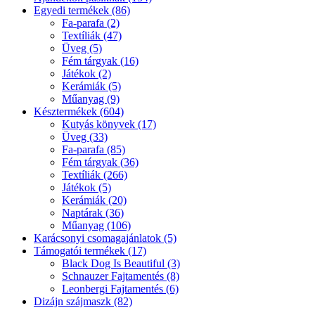
Egyedi termékek (86)
Fa-parafa (2)
Textíliák (47)
Üveg (5)
Fém tárgyak (16)
Játékok (2)
Kerámiák (5)
Műanyag (9)
Késztermékek (604)
Kutyás könyvek (17)
Üveg (33)
Fa-parafa (85)
Fém tárgyak (36)
Textíliák (266)
Játékok (5)
Kerámiák (20)
Naptárak (36)
Műanyag (106)
Karácsonyi csomagajánlatok (5)
Támogatói termékek (17)
Black Dog Is Beautiful (3)
Schnauzer Fajtamentés (8)
Leonbergi Fajtamentés (6)
Dizájn szájmaszk (82)