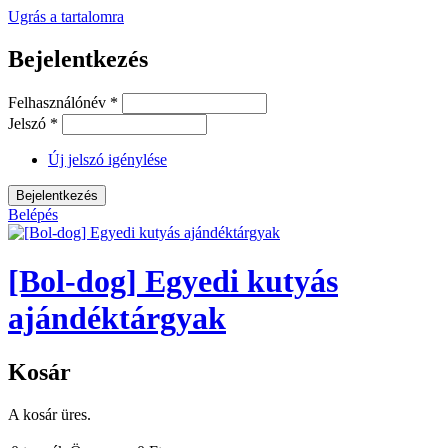
Ugrás a tartalomra
Bejelentkezés
Felhasználónév
*
Jelszó
*
Új jelszó igénylése
Belépés
[Bol-dog] Egyedi kutyás
ajándéktárgyak
Kosár
A kosár üres.