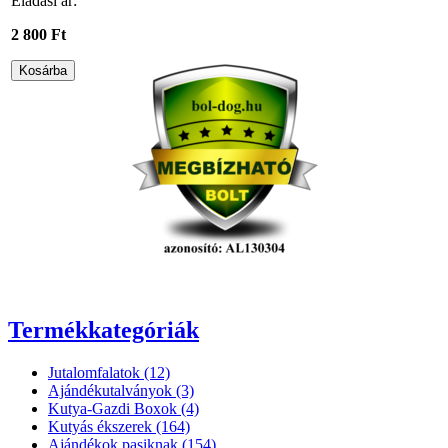
Eladási ár:
2 800 Ft
Termékkategóriák
Jutalomfalatok (12)
Ajándékutalványok (3)
Kutya-Gazdi Boxok (4)
Kutyás ékszerek (164)
Ajándékok pasiknak (154)