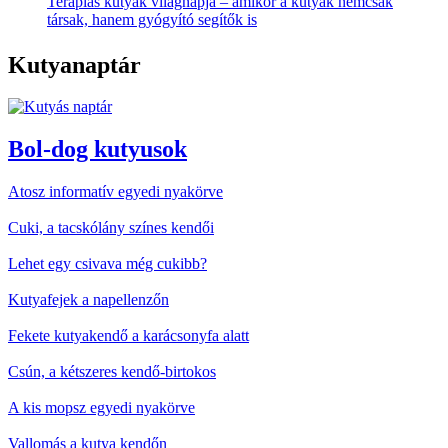
Terápiás kutyák világnapja – amikor a kutyák nemcsak
társak, hanem gyógyító segítők is
Kutyanaptár
Bol-dog kutyusok
Atosz informatív egyedi nyakörve
Cuki, a tacskólány színes kendői
Lehet egy csivava még cukibb?
Kutyafejek a napellenzőn
Fekete kutyakendő a karácsonyfa alatt
Csún, a kétszeres kendő-birtokos
A kis mopsz egyedi nyakörve
Vallomás a kutya kendőn