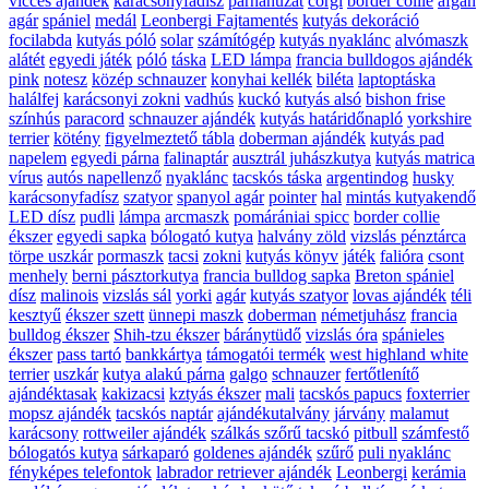
vicces ajándék
karácsonyfadísz
párnahuzat
corgi
border collie
afgán
agár
spániel
medál
Leonbergi Fajtamentés
kutyás dekoráció
focilabda
kutyás póló
solar
számítógép
kutyás nyaklánc
alvómaszk
alátét
egyedi játék
póló
táska
LED lámpa
francia bulldogos ajándék
pink
notesz
közép schnauzer
konyhai kellék
biléta
laptoptáska
halálfej
karácsonyi zokni
vadhús
kuckó
kutyás alsó
bishon frise
színhús
paracord
schnauzer ajándék
kutyás határidőnapló
yorkshire
terrier
kötény
figyelmeztető tábla
doberman ajándék
kutyás pad
napelem
egyedi párna
falinaptár
ausztrál juhászkutya
kutyás matrica
vírus
autós napellenző
nyaklánc
tacskós táska
argentindog
husky
karácsonyfadísz
szatyor
spanyol agár
pointer
hal
mintás kutyakendő
LED dísz
pudli
lámpa
arcmaszk
pomárániai spicc
border collie
ékszer
egyedi sapka
bólogató kutya
halvány zöld
vizslás pénztárca
törpe uszkár
pormaszk
tacsi
zokni
kutyás könyv
játék
falióra
csont
menhely
berni pásztorkutya
francia bulldog sapka
Breton spániel
dísz
malinois
vizslás sál
yorki
agár
kutyás szatyor
lovas ajándék
téli
kesztyű
ékszer szett
ünnepi maszk
doberman
németjuhász
francia
bulldog ékszer
Shih-tzu ékszer
báránytüdő
vizslás óra
spánieles
ékszer
pass tartó
bankkártya
támogatói termék
west highland white
terrier
uszkár
kutya alakú párna
galgo
schnauzer
fertőtlenítő
ajándéktasak
kakizacsi
kztyás ékszer
mali
tacskós papucs
foxterrier
mopsz ajándék
tacskós naptár
ajándékutalvány
járvány
malamut
karácsony
rottweiler ajándék
szálkás szőrű tacskó
pitbull
számfestő
bólogatós kutya
sárkaparó
goldenes ajándék
szűrő
puli nyaklánc
fényképes telefontok
labrador retriever ajándék
Leonbergi
kerámia