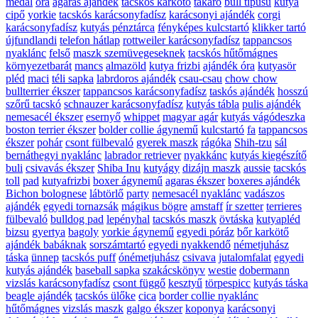
medál
óra
agaras ajándék
tacskós karkötő
takaró
bull típusú
kutya
cipő
yorkie
tacskós karácsonyfadísz
karácsonyi ajándék
corgi
karácsonyfadísz
kutyás pénztárca
fényképes kulcstartó
klikker tartó
újfundlandi
telefon hátlap
rottweiler karácsonyfadísz
tappancsos
nyaklánc
felső
maszk szemüvegeseknek
tacskós hűtőmágnes
környezetbarát
mancs
almazöld
kutya frizbi
ajándék óra
kutyasör
pléd
maci
téli sapka
labrdoros ajándék
csau-csau
chow chow
bullterrier ékszer
tappancsos karácsonyfadísz
taskós ajándék
hosszú
szőrű tacskó
schnauzer karácsonyfadísz
kutyás tábla
pulis ajándék
nemesacél ékszer
esernyő
whippet
magyar agár
kutyás vágódeszka
boston terrier ékszer
bolder collie ágynemű
kulcstartó
fa
tappancsos
ékszer
pohár
csont fülbevaló
gyerek maszk
rágóka
Shih-tzu
sál
bernáthegyi nyaklánc
labrador retriever
nyakkánc
kutyás kiegészítő
buli
csivavás ékszer
Shiba Inu
kutyágy
dizájn maszk
aussie
tacskós
toll
pad
kutyafrizbi
boxer ágynemű
agaras ékszer
boxeres ajándék
Bichon bolognese
lábtörlő
party
nemesacél nyaklánc
vadászos
ajándék
egyedi tornazsák
mágikus bögre
amstaff
ír szetter
terrieres
fülbevaló
bulldog pad
lepényhal
tacskós maszk
övtáska
kutyapléd
bizsu
gyertya
bagoly
yorkie ágynemű
egyedi póráz
bőr karkötő
ajándék babáknak
sorszámtartó
egyedi nyakkendő
németjuhász
táska
ünnep
tacskós puff
ónémetjuhász
csivava
jutalomfalat
egyedi
kutyás ajándék
baseball sapka
szakácskönyv
westie
dobermann
vizslás karácsonyfadísz
csont függő
kesztyű
törpespicc
kutyás táska
beagle ajándék
tacskós ülőke
cica
border collie nyaklánc
hűtőmágnes
vizslás maszk
galgo ékszer
koponya
karácsonyi