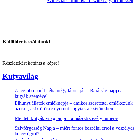
Színes tacsi mintával díszített ágynemű szett
Külföldre is szállítunk!
Részletekért kattints a képre!
Kutyavilág
A legjobb barát néha négy lábon jár – Barátság napja a
kutyák szemével
Elhunyt állatok emléknapja – amikor szeretettel emlékezünk
azokra, akik örökre nyomot hagytak a szívünkben
Mentett kutyák világnapja – a második esély ünnepe
Szívférgesség Napja – miért fontos beszélni erről a veszélyes
betegségről?