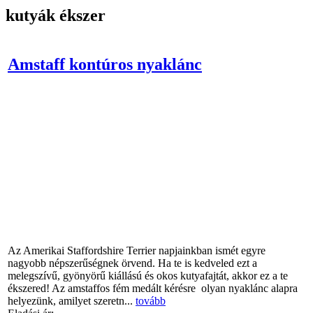
kutyák ékszer
Amstaff kontúros nyaklánc
Az Amerikai Staffordshire Terrier napjainkban ismét egyre
nagyobb népszerűségnek örvend. Ha te is kedveled ezt a
melegszívű, gyönyörű kiállású és okos kutyafajtát, akkor ez a te
ékszered! Az amstaffos fém medált kérésre olyan nyaklánc alapra
helyezünk, amilyet szeretn...
tovább