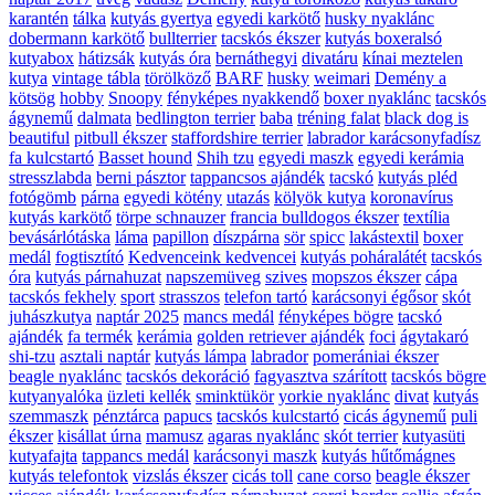
karantén
tálka
kutyás gyertya
egyedi karkötő
husky nyaklánc
dobermann karkötő
bullterrier
tacskós ékszer
kutyás boxeralsó
kutyabox
hátizsák
kutyás óra
bernáthegyi
divatáru
kínai meztelen
kutya
vintage tábla
törölköző
BARF
husky
weimari
Demény a
kötsög
hobby
Snoopy
fényképes nyakkendő
boxer nyaklánc
tacskós
ágynemű
dalmata
bedlington terrier
baba
tréning falat
black dog is
beautiful
pitbull ékszer
staffordshire terrier
labrador karácsonyfadísz
fa kulcstartó
Basset hound
Shih tzu
egyedi maszk
egyedi kerámia
stresszlabda
berni pásztor
tappancsos ajándék
tacskó
kutyás pléd
fotógömb
párna
egyedi kötény
utazás
kölyök kutya
koronavírus
kutyás karkötő
törpe schnauzer
francia bulldogos ékszer
textília
bevásárlótáska
láma
papillon
díszpárna
sör
spicc
lakástextil
boxer
medál
fogtisztító
Kedvenceink kedvencei
kutyás poháralátét
tacskós
óra
kutyás párnahuzat
napszemüveg
szives
mopszos ékszer
cápa
tacskós fekhely
sport
strasszos
telefon tartó
karácsonyi égősor
skót
juhászkutya
naptár 2025
mancs medál
fényképes bögre
tacskó
ajándék
fa termék
kerámia
golden retriever ajándék
foci
ágytakaró
shi-tzu
asztali naptár
kutyás lámpa
labrador
pomerániai ékszer
beagle nyaklánc
tacskós dekoráció
fagyasztva szárított
tacskós bögre
kutyanyalóka
üzleti kellék
sminktükör
yorkie nyaklánc
divat
kutyás
szemmaszk
pénztárca
papucs
tacskós kulcstartó
cicás ágynemű
puli
ékszer
kisállat úrna
mamusz
agaras nyaklánc
skót terrier
kutyasüti
kutyafajta
tappancs medál
karácsonyi maszk
kutyás hűtőmágnes
kutyás telefontok
vizslás ékszer
cicás toll
cane corso
beagle ékszer