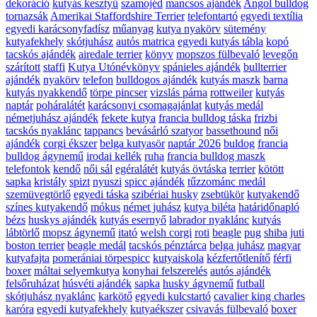
dekoráció
kutyás kesztyű
szamojéd
mancsos ajándék
Angol bulldog
tornazsák
Amerikai Staffordshire Terrier
telefontartó
egyedi textília
egyedi karácsonyfadísz
műanyag
kutya nyakörv
sütemény
kutyafekhely
skótjuhász
autós matrica
egyedi kutyás tábla
kopó
tacskós ajándék
airedale terrier
könyv
mopszos fülbevaló
levegőn
szárított
staffi
Kutya Utónévkönyv
spánieles ajándék
bullterrier
ajándék
nyakörv
telefon
bulldogos ajándék
kutyás maszk
barna
kutyás nyakkendő
törpe pincser
vizslás párna
rottweiler
kutyás
naptár
poháralátét
karácsonyi csomagajánlat
kutyás medál
németjuhász ajándék
fekete kutya
francia bulldog táska
frizbi
tacskós nyaklánc
tappancs
bevásárló szatyor
bassethound
női
ajándék
corgi ékszer
belga kutyasör
naptár 2026
buldog
francia
bulldog ágynemű
irodai kellék
ruha
francia bulldog maszk
telefontok
kendő
női sál
egéralátét
kutyás övtáska
terrier
kötött
sapka
kristály
spizt
nyuszi
spicc ajándék
tűzzománc medál
szemüvegtörlő
egyedi táska
szibériai husky
zsebtükör
kutyakendő
színes kutyakendő
mókus
német juhász
kutya biléta
határidőnapló
bézs
huskys ajándék
kutyás esernyő
labrador nyaklánc
kutyás
lábtörlő
mopsz ágynemű
itató
welsh corgi
roti
beagle
pug
shiba
juti
boston terrier
beagle medál
tacskós pénztárca
belga juhász
magyar
kutyafajta
pomerániai törpespicc
kutyaiskola
kézfertőtlenítő
férfi
boxer
máltai selyemkutya
konyhai felszerelés
autós ajándék
felsőruházat
húsvéti ajándék
sapka
husky ágynemű
futball
skótjuhász nyaklánc
karkötő
egyedi kulcstartó
cavalier king charles
karóra
egyedi kutyafekhely
kutyaékszer
csivavás fülbevaló
boxer