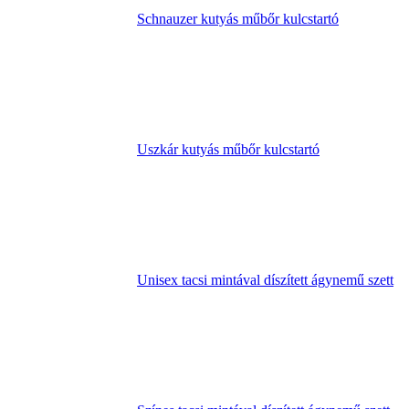
Schnauzer kutyás műbőr kulcstartó
Uszkár kutyás műbőr kulcstartó
Unisex tacsi mintával díszített ágynemű szett