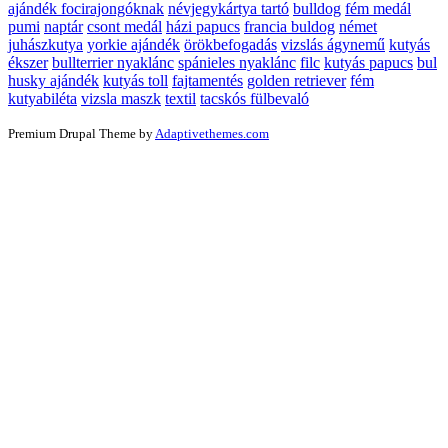
ajándék focirajongóknak
névjegykártya tartó
bulldog
fém medál
pumi
naptár
csont medál
házi papucs
francia buldog
német
juhászkutya
yorkie ajándék
örökbefogadás
vizslás ágynemű
kutyás
ékszer
bullterrier nyaklánc
spánieles nyaklánc
filc
kutyás papucs
bul
husky ajándék
kutyás toll
fajtamentés
golden retriever
fém
kutyabiléta
vizsla maszk
textil
tacskós fülbevaló
Premium Drupal Theme by
Adaptivethemes.com