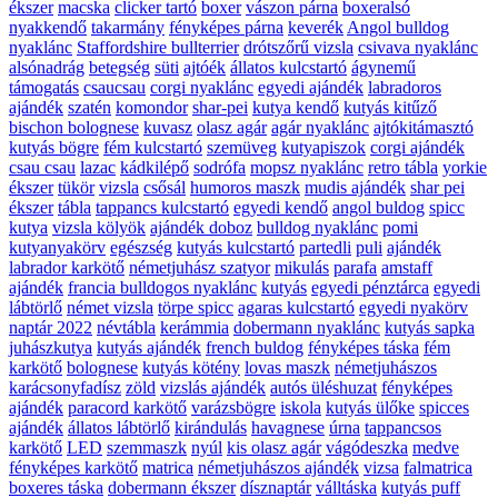
ékszer
macska
clicker tartó
boxer
vászon párna
boxeralsó
nyakkendő
takarmány
fényképes párna
keverék
Angol bulldog
nyaklánc
Staffordshire bullterrier
drótszőrű vizsla
csivava nyaklánc
alsónadrág
betegség
süti
ajtóék
állatos kulcstartó
ágynemű
támogatás
csaucsau
corgi nyaklánc
egyedi ajándék
labradoros
ajándék
szatén
komondor
shar-pei
kutya kendő
kutyás kitűző
bischon bolognese
kuvasz
olasz agár
agár nyaklánc
ajtókitámasztó
kutyás bögre
fém kulcstartó
szemüveg
kutyapiszok
corgi ajándék
csau csau
lazac
kádkilépő
sodrófa
mopsz nyaklánc
retro tábla
yorkie
ékszer
tükör
vizsla
csősál
humoros maszk
mudis ajándék
shar pei
ékszer
tábla
tappancs kulcstartó
egyedi kendő
angol buldog
spicc
kutya
vizsla kölyök
ajándék doboz
bulldog nyaklánc
pomi
kutyanyakörv
egészség
kutyás kulcstartó
partedli
puli
ajándék
labrador karkötő
németjuhász szatyor
mikulás
parafa
amstaff
ajándék
francia bulldogos nyaklánc
kutyás
egyedi pénztárca
egyedi
lábtörlő
német vizsla
törpe spicc
agaras kulcstartó
egyedi nyakörv
naptár 2022
névtábla
kerámmia
dobermann nyaklánc
kutyás sapka
juhászkutya
kutyás ajándék
french buldog
fényképes táska
fém
karkötő
bolognese
kutyás kötény
lovas maszk
németjuhászos
karácsonyfadísz
zöld
vizslás ajándék
autós üléshuzat
fényképes
ajándék
paracord karkötő
varázsbögre
iskola
kutyás ülőke
spicces
ajándék
állatos lábtörlő
kirándulás
havagnese
úrna
tappancsos
karkötő
LED
szemmaszk
nyúl
kis olasz agár
vágódeszka
medve
fényképes karkötő
matrica
németjuhászos ajándék
vizsa
falmatrica
boxeres táska
dobermann ékszer
dísznaptár
válltáska
kutyás puff