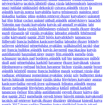
névjegykártya
tacskós lábtörlő
olasz vizsla
lakberendezés
laposüveg
snaci
jutifalat
sütikiszúró
dekoráció
csivava ajándék
vicces
fa
ajándék
kutyás notesz
kutyabiléta
kutya
tréningezés
stainless steel
táskadísz
karlánc
plüss
golden retriever ékszer
kutyafagyi
száratott
hal
fém
felirat
cocker spániel
pitbull ajándék
utónévkönyv
lazacbőr
Valentin nap
északi kutyafajta
kutyás sál
amstaff nyaklánc
labi
oldaltáska
flaska
vizslás hűtőmágnes
exkluzív
mudis ékszer
deszka
gazdi
rózsaszín
tál
vizslás nyaklánc
labrador ajándék
fehérnemű
collie
kártyatartó
naptár 2020
bújós kutyafekhely
tappancsos
fülbevaló
francia bulldog karácsonyfadísz
labrador ékszer
fekhely
szőnyeg
sárlehúzó
németjuhász nyaklánc
szálkásszőrű tacskó
shar
pei
francia bulldog ajándék
kutyás ágynemű
macskacápa
kutyás
autóillatosító
használati tárgy
puppy
fém ajándék
garnéla
óriás
schnauzer
tacskós pad
borderes ajándék
toll
bio
tappancsos
műbőr
skull
autó
németjuhász karkötő
havanese
ékszer kutyáknak
vászon
édesburgonya
egérpad
bichon havanese
bichon
vizslás naptár
boxer
ajándék
kéztörlő
mopsz
francia bulldog
maszk
weimari vizsla
állat
vadlazac
ajtótámasz
pomerániai nyaklánc
póráz
szív
bullterrier táska
kutyás hátizsák
pomerániai
vizslás táska
fényképes kutyaágy
agaras
karácsonyfadísz
egyedi üveg
szájmaszk
feliratos ajándék
mopsz
ékszer
zsebnaptár
fényképes pénztárca
kitűző
pitbull karkötő
tapancsos
égősor
fém tábla
autóillatosító
egyedi ékszer
kártya
dán
dog
naptár 2023
garnélarák
egyedi bögre
húsvéti mintás kutyakendő
tacskós sál
retriever
kutyák ékszer
dísztárgy
üléshuzat
kistestű kutya
naptár 2017
üveg
vadász
Demény
kutya törölköző
kutyás takaró