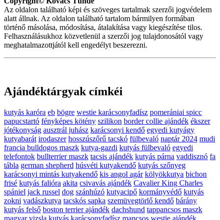
Copyright© Kovács Tünde
Az oldalon található képi és szöveges tartalmak szerzői jogvédelem
alatt állnak. Az oldalon található tartalom bármilyen formában
történő másolása, módosítása, átalakítása vagy kiegészítése tilos.
Felhasználásukhoz közvetlenül a szerzői jog tulajdonosától vagy
meghatalmazottjától kell engedélyt beszerezni.
Ajándéktárgyak címkéi
kutyás karóra
eb
bögre
westie karácsonyfadísz
pomerániai spicc
papucstartó
fényképes kötény
szilikon
border collie ajándék
ékszer
jótékonyság
ausztrál juhász
karácsonyi kendő
egyedi kutyágy
kutyabarát
irodaszer
hosszúszőrű tacskó
fülbevaló
naptár 2024
mudi
francia bulldogos maszk
kutya-gazdi
kutyás fülbevaló
egyedi
telefontok
bullterrier maszk
tacsis ajándék
kutyás párna
vaddisznó
fa
tábla
german shepherd
húsvéti kutyakendő
kutyás szőnyeg
karácsonyi mintás kutyakendő
kis angol agár
kölyökkutya
bichon
frisé
kutyás falióra
akita
csivavás ajándék
Cavalier King Charles
spániel
jack russel
dog
szánhúzó
kutyacipő
kormányvédő
kutyás
zokni
vadászkutya
tacskós sapka
szemüvegtörlő kendő
bárány
kutyás felső
boston terrier ajándék
dachshund
tappancsos maszk
magyar vizsla
kutyás karácsonyfadísz
mancsos
westie ajándék