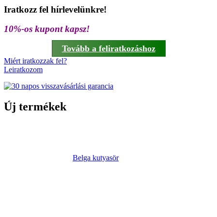
Iratkozz fel hírlevelünkre!
10%-os kupont kapsz!
Tovább a feliratkozáshoz
Miért iratkozzak fel?
Leiratkozom
Új termékek
Belga kutyasör