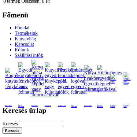
0
termék
Összesen:
0 Ft
Főmenü
Föoldal
Termékeink
Kutyavilág
Kapcsolat
Rólunk
Szállítási infók
Egyedi
Képes
Feliratos
Fényképes
Fényképes
Kutyás bögre
Kutya biléta
Kutya frizbi
Fényképes póló
Kutya nyakörv
kutyakendő
poháralátét
hűtmágnes
nyaklánc
bögre
Keresés űrlap
Keresés