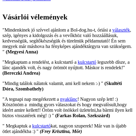
Vásárlói vélemények
"Mindenkinek jó szívvel ajánlom a Bol-dog.hu-t, óriási a
választék
,
szép, igényes a kidolgozás és a vevőkhöz való hozzáállásuk,
kedvességük, segítőkészségük és türelmük példamutató! Én sem
megyek már máshova ha fényképes ajándéktárgyra van szükségem.
"
(Megyesi Anna)
"Megkaptam a rendelést, a kulcstartó a
kulcstartó
legszebb dísze, a
lánc ajandék volt, és nagy örömöt nyújtott. Máskor is rendelek!"
(Bereczki Andrea)
"Mindig találok nálatok valamit, ami kell nekem :-) "
(Skultéti
Dóra, Szombathely)
"A tegnapi nap megérkezett a
nyaklànc
! Nagyon szép lett! :)
Köszönöm a mindig gyors vàlaszokat és hogy megvalòsult,hogy
ideért amire kellett!! Öröm volt önökkel üzletelni,ha bàrmi ilyen kell
biztos visszatérek mèg! :) "
(Farkas Rolan, Szekszárd)
" Megkaptuk a
kulcstartó
kat, nagyon szuperek! Már van is újabb
ötlet ajándékba :) "
(Frey Krisztina, Mór)