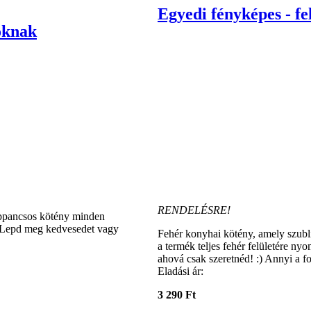
Egyedi fényképes - f
oknak
RENDELÉSRE!
appancsos kötény minden
i. Lepd meg kedvesedet vagy
Fehér konyhai kötény, amely szubli
a termék teljes fehér felületére nyo
ahová csak szeretnéd! :) Annyi a fo
Eladási ár:
3 290 Ft