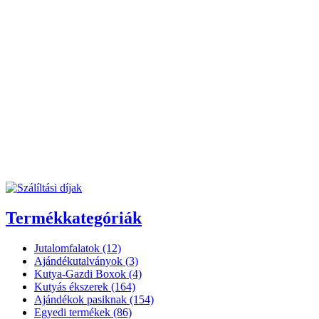
Termékkategóriák
Jutalomfalatok (12)
Ajándékutalványok (3)
Kutya-Gazdi Boxok (4)
Kutyás ékszerek (164)
Ajándékok pasiknak (154)
Egyedi termékek (86)