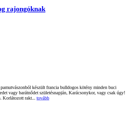
og rajongóknak
ó pamutvászonból készült francia bulldogos kötény minden buci
det vagy barátnődet születésnapján, Karácsonykor, vagy csak úgy!
 Korlátozott rakt...
tovább