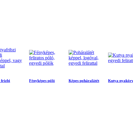
frizbi
Fényképes póló
Képes poháralátét
Kutya nyakör