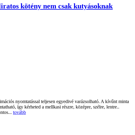
eliratos kötény nem csak kutyásoknak
mációs nyomtatással teljesen egyedivé varázsolható. A kívűnt minta
mtatható, így kérheted a mellkasi részre, középre, szélre, lentre..
ntos...
tovább