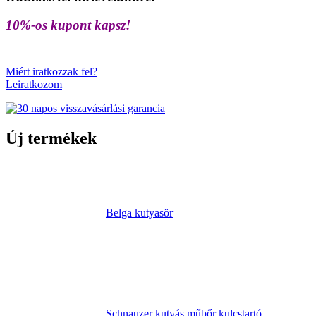
10%-os kupont kapsz!
Miért iratkozzak fel?
Leiratkozom
Új termékek
Belga kutyasör
Schnauzer kutyás műbőr kulcstartó