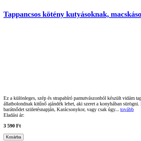
Tappancsos kötény kutyásoknak, macskás
Ez a különleges, szép és strapabíró pamutvászonból készült vidám t
állatbolondnak kitűnő ajándék lehet, aki szeret a konyhában sürögn
barátnődet születésnapján, Karácsonykor, vagy csak úgy...
tovább
Eladási ár:
3 590 Ft