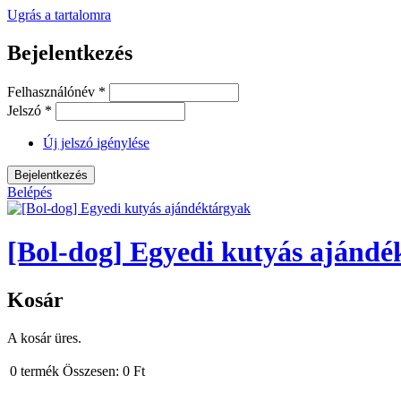
Ugrás a tartalomra
Bejelentkezés
Felhasználónév
*
Jelszó
*
Új jelszó igénylése
Belépés
[Bol-dog] Egyedi kutyás ajándé
Kosár
A kosár üres.
0
termék
Összesen:
0 Ft