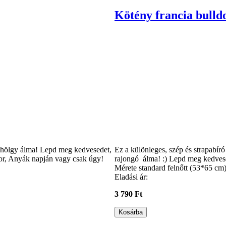
Kötény francia bulld
ó hölgy álma! Lepd meg kedvesedet,
Ez a különleges, szép és strapabír
or, Anyák napján vagy csak úgy!
rajongó álma! :) Lepd meg kedvese
Mérete standard felnőtt (53*65 cm).
Eladási ár:
3 790 Ft