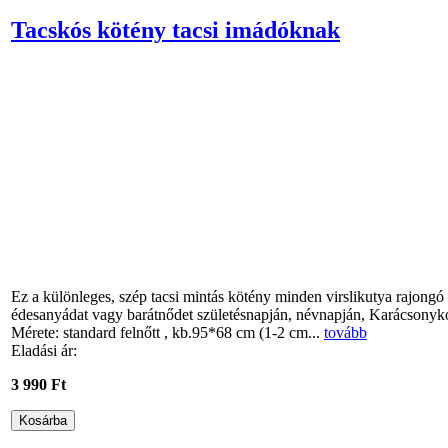
Tacskós kötény tacsi imádóknak
Ez a különleges, szép tacsi mintás kötény minden virslikutya rajong
édesanyádat vagy barátnődet születésnapján, névnapján, Karácsonyk
Mérete: standard felnőtt , kb.95*68 cm (1-2 cm...
tovább
Eladási ár:
3 990 Ft