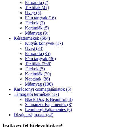
Fa-parafa (2)
Textíliák (47)
Üveg (5)
Fém tárgyak (16)
Játékok (2)
Kerámiák (5)
Műanyag (9)
Késztermékek (604)
Kutyás könyvek (17)
Üveg (33)
Fa-parafa (85)
Fém tárgyak (36)
Textíliák (266)
Játékok (5)
Kerámiák (20)
Naptárak (36)
Műanyag (106)
Karácsonyi csomagajánlatok (5)
Támogatói termékek (17)
Black Dog Is Beautiful (3)
Schnauzer Fajtamentés (8)
Leonbergi Fajtamentés (6)
Dizájn szájmaszk (82)
Iratkozz fel hírlevelünkre!