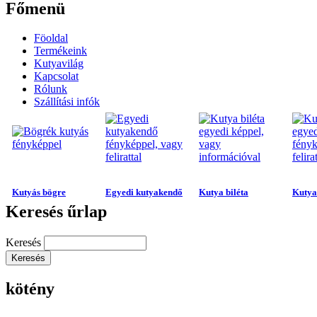
Főmenü
Föoldal
Termékeink
Kutyavilág
Kapcsolat
Rólunk
Szállítási infók
Kutyás bögre
Egyedi kutyakendő
Kutya biléta
Kutya 
Keresés űrlap
Keresés
kötény