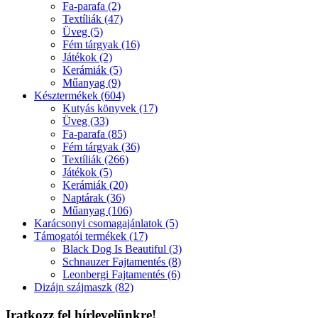
Fa-parafa (2)
Textíliák (47)
Üveg (5)
Fém tárgyak (16)
Játékok (2)
Kerámiák (5)
Műanyag (9)
Késztermékek (604)
Kutyás könyvek (17)
Üveg (33)
Fa-parafa (85)
Fém tárgyak (36)
Textíliák (266)
Játékok (5)
Kerámiák (20)
Naptárak (36)
Műanyag (106)
Karácsonyi csomagajánlatok (5)
Támogatói termékek (17)
Black Dog Is Beautiful (3)
Schnauzer Fajtamentés (8)
Leonbergi Fajtamentés (6)
Dizájn szájmaszk (82)
Iratkozz fel hírlevelünkre!