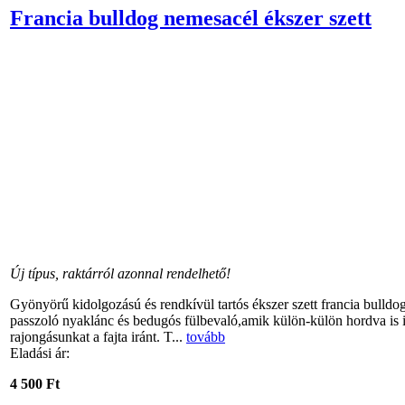
Francia bulldog nemesacél ékszer szett
Új típus, raktárról azonnal rendelhető!
Gyönyörű kidolgozású és rendkívül tartós ékszer szett francia bull
passzoló nyaklánc és bedugós fülbevaló,amik külön-külön hordva is 
rajongásunkat a fajta iránt. T...
tovább
Eladási ár:
4 500 Ft