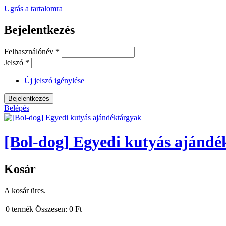
Ugrás a tartalomra
Bejelentkezés
Felhasználónév
*
Jelszó
*
Új jelszó igénylése
Belépés
[Bol-dog] Egyedi kutyás ajándé
Kosár
A kosár üres.
0
termék
Összesen:
0 Ft