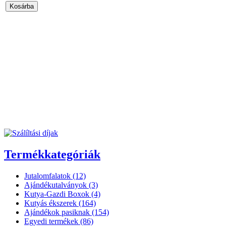
Termékkategóriák
Jutalomfalatok (12)
Ajándékutalványok (3)
Kutya-Gazdi Boxok (4)
Kutyás ékszerek (164)
Ajándékok pasiknak (154)
Egyedi termékek (86)