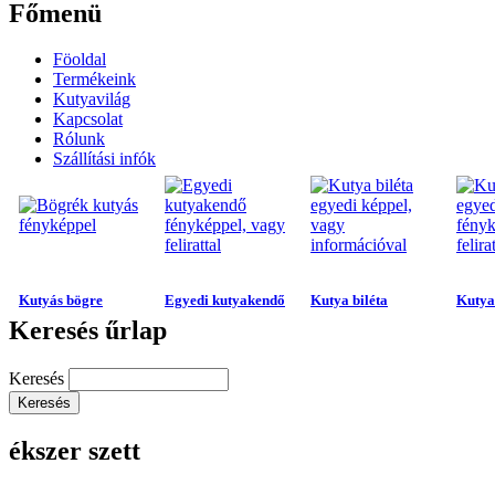
Főmenü
Föoldal
Termékeink
Kutyavilág
Kapcsolat
Rólunk
Szállítási infók
Kutyás bögre
Egyedi kutyakendő
Kutya biléta
Kutya 
Keresés űrlap
Keresés
ékszer szett