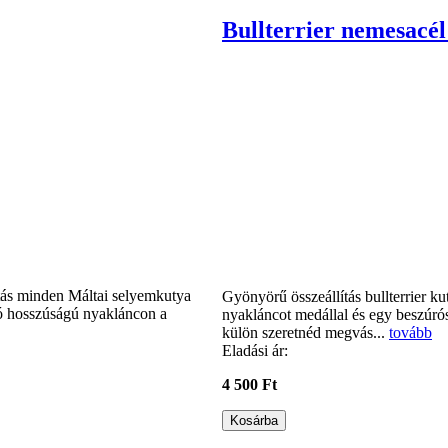
Bullterrier nemesacél 
ztás minden Máltai selyemkutya
Gyönyörű összeállítás bullterrier k
tó hosszúságú nyakláncon a
nyakláncot medállal és egy beszúrós
külön szeretnéd megvás...
tovább
Eladási ár:
4 500 Ft