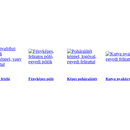
frizbi
Fényképes póló
Képes poháralátét
Kutya nyakör