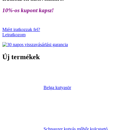
10%-os kupont kapsz!
Miért iratkozzak fel?
Leiratkozom
Új termékek
Belga kutyasör
Schnauzer kutyás műbőr kulcstartó