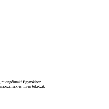
dog rajongóknak! Egymáshoz
impozánsak és híven tükrözik