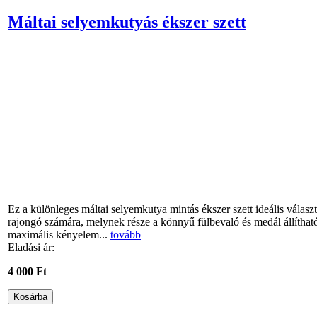
Máltai selyemkutyás ékszer szett
Ez a különleges máltai selyemkutya mintás ékszer szett ideális válas
rajongó számára, melynek része a könnyű fülbevaló és medál állítha
maximális kényelem...
tovább
Eladási ár:
4 000 Ft