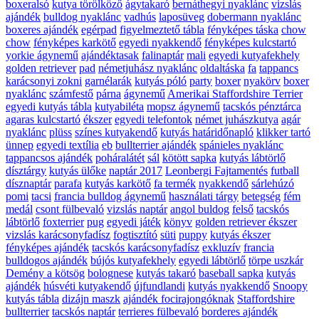
boxeralsó
kutya törölköző
ágytakaró
bernáthegyi nyaklánc
vizslás
ajándék
bulldog nyaklánc
vadhús
laposüveg
dobermann nyaklánc
boxeres ajándék
egérpad
figyelmeztető tábla
fényképes táska
chow
chow
fényképes karkötő
egyedi nyakkendő
fényképes kulcstartó
yorkie ágynemű
ajándéktasak
falinaptár
mali
egyedi kutyafekhely
golden retriever
pad
németjuhász nyaklánc
oldaltáska
fa
tappancs
karácsonyi zokni
garnélarák
kutyás póló
party
boxer
nyakörv
boxer
nyaklánc
számfestő
párna
ágynemű
Amerikai Staffordshire Terrier
egyedi kutyás tábla
kutyabiléta
mopsz ágynemű
tacskós pénztárca
agaras kulcstartó
ékszer
egyedi telefontok
német juhászkutya
agár
nyaklánc
plüss
színes kutyakendő
kutyás határidőnapló
klikker tartó
ünnep
egyedi textília
eb
bullterrier ajándék
spánieles nyaklánc
tappancsos ajándék
poháralátét
sál
kötött sapka
kutyás lábtörlő
dísztárgy
kutyás ülőke
naptár 2017
Leonbergi Fajtamentés
futball
dísznaptár
parafa
kutyás karkötő
fa termék
nyakkendő
sárlehúzó
pomi
tacsi
francia bulldog ágynemű
használati tárgy
betegség
fém
medál
csont fülbevaló
vizslás naptár
angol buldog
felső
tacskós
lábtörlő
foxterrier
pug
egyedi játék
könyv
golden retriever ékszer
vizslás karácsonyfadísz
fogtisztító
süti
puppy
kutyás ékszer
fényképes ajándék
tacskós karácsonyfadísz
exkluzív
francia
bulldogos ajándék
bújós kutyafekhely
egyedi lábtörlő
törpe uszkár
Demény a kötsög
bolognese
kutyás takaró
baseball sapka
kutyás
ajándék
húsvéti kutyakendő
újfundlandi
kutyás nyakkendő
Snoopy
kutyás tábla
dizájn maszk
ajándék focirajongóknak
Staffordshire
bullterrier
tacskós naptár
terrieres fülbevaló
borderes ajándék