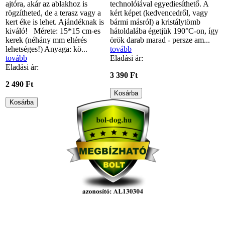
ajtóra, akár az ablakhoz is
technolóiával egyediesíthető. A
rögzítheted, de a terasz vagy a
kért képet (kedvencedről, vagy
kert éke is lehet. Ajándéknak is
bármi másról) a kristálytömb
kiváló! Mérete: 15*15 cm-es
hátoldalába égetjük 190°C-on, így
kerek (néhány mm eltérés
örök darab marad - persze am...
lehetséges!) Anyaga: kö...
tovább
tovább
Eladási ár:
Eladási ár:
3 390 Ft
2 490 Ft