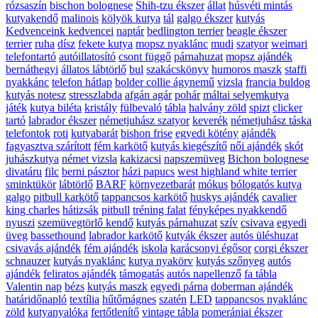
rózsaszín
bischon bolognese
Shih-tzu ékszer
állat
húsvéti mintás
kutyakendő
malinois
kölyök kutya
tál
galgo ékszer
kutyás
Kedvenceink kedvencei
naptár
bedlington terrier
beagle ékszer
terrier
ruha
dísz
fekete kutya
mopsz nyaklánc
mudi
szatyor
weimari
telefontartó
autóillatosító
csont függő
párnahuzat
mopsz ajándék
bernáthegyi
állatos lábtörlő
bul
szakácskönyv
humoros maszk
staffi
nyakkánc
telefon hátlap
bolder collie ágynemű
vizsla
francia buldog
kutyás notesz
stresszlabda
afgán agár
pohár
máltai selyemkutya
játék
kutya biléta
kristály
fülbevaló
tábla
halvány zöld
spizt
clicker
tartó
labrador ékszer
németjuhász szatyor
keverék
németjuhász táska
telefontok
roti
kutyabarát
bishon frise
egyedi kötény
ajándék
fagyasztva szárított
fém karkötő
kutyás kiegészítő
női ajándék
skót
juhászkutya
német vizsla
kakizacsi
napszemüveg
Bichon bolognese
divatáru
filc
berni pásztor
házi papucs
west highland white terrier
sminktükör
lábtörlő
BARF
környezetbarát
mókus
bólogatós kutya
galgo
pitbull karkötő
tappancsos karkötő
huskys ajándék
cavalier
king charles
hátizsák
pitbull
tréning falat
fényképes nyakkendő
nyuszi
szemüvegtörlő kendő
kutyás párnahuzat
szív
csivava
egyedi
üveg
bassethound
labrador karkötő
kutyák ékszer
autós üléshuzat
csivavás ajándék
fém ajándék
iskola
karácsonyi égősor
corgi ékszer
schnauzer
kutyás nyaklánc
kutya nyakörv
kutyás szőnyeg
autós
ajándék
feliratos ajándék
támogatás
autós napellenző
fa tábla
Valentin nap
bézs
kutyás maszk
egyedi párna
doberman ajándék
határidőnapló
textília
hűtőmágnes
szatén
LED
tappancsos nyaklánc
zöld
kutyanyalóka
fertőtlenítő
vintage tábla
pomerániai ékszer