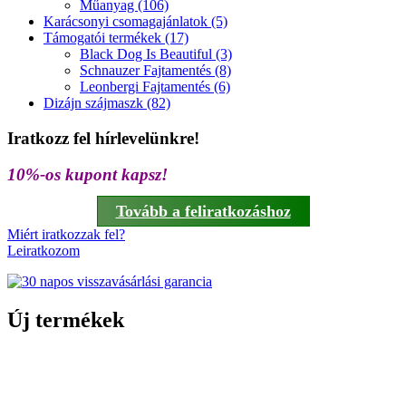
Műanyag (106)
Karácsonyi csomagajánlatok (5)
Támogatói termékek (17)
Black Dog Is Beautiful (3)
Schnauzer Fajtamentés (8)
Leonbergi Fajtamentés (6)
Dizájn szájmaszk (82)
Iratkozz fel hírlevelünkre!
10%-os kupont kapsz!
Tovább a feliratkozáshoz
Miért iratkozzak fel?
Leiratkozom
Új termékek