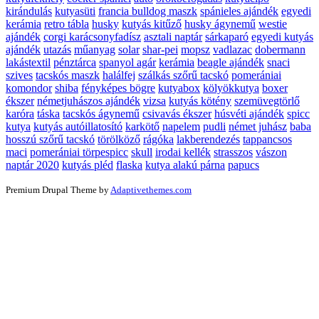
kirándulás
kutyasüti
francia bulldog maszk
spánieles ajándék
egyedi
kerámia
retro tábla
husky
kutyás kitűző
husky ágynemű
westie
ajándék
corgi karácsonyfadísz
asztali naptár
sárkaparó
egyedi kutyás
ajándék
utazás
műanyag
solar
shar-pei
mopsz
vadlazac
dobermann
lakástextil
pénztárca
spanyol agár
kerámia
beagle ajándék
snaci
szives
tacskós maszk
halálfej
szálkás szőrű tacskó
pomerániai
komondor
shiba
fényképes bögre
kutyabox
kölyökkutya
boxer
ékszer
németjuhászos ajándék
vizsa
kutyás kötény
szemüvegtörlő
karóra
táska
tacskós ágynemű
csivavás ékszer
húsvéti ajándék
spicc
kutya
kutyás autóillatosító
karkötő
napelem
pudli
német juhász
baba
hosszú szőrű tacskó
törölköző
rágóka
lakberendezés
tappancsos
maci
pomerániai törpespicc
skull
irodai kellék
strasszos
vászon
naptár 2020
kutyás pléd
flaska
kutya alakú párna
papucs
Premium Drupal Theme by
Adaptivethemes.com