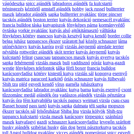
vágódeszka
spicc ajándék
labradoros ajándék
fa kulcstartó
tréningezés
kéztörlő
amstaff ajándék
hobby
jack russel
bullterrier
maszk
labrador ajándék
sapka
bullterrier nyaklánc
törpe pincser
tacskós ajándék
boston terrier
kutyás dekoráció
nemesacél nyaklánc
francia bulldog táska
kutyapiszok
fényképes párna
kormányvédő
övtáska
yorkie nyaklánc
kutyás alsó
ajtókitámasztó
válltáska
fényképes kötény
mancsos
kutyás kesztyű
kutya kendő
border collie
belga juhász
tappancsos ékszer
száratott hal
közép schnauzer
láma
utónévkönyv
kutyás karóra
nyúl
vizslás ágynemű
airedale terrier
névtábla
rottweiler ajándék
skót terrier
kutyás ágynemű
kutyás
kulcstartó
felirat
csaucsau
tappancsos maszk
kutyás gyertya
tacskós
sapka
fehérnemű
vizslás maszk
buli
vaddisznó
póráz
kutya-gazdi
westie
fényképes telefontok
tálka
férfi boxer
francia bulldog
karácsonyfadísz
kötény
kistestű kutya
vizslás sál
koponya
esernyő
kutyás matrica
paracord karkötő
óriás schnauzer
kutyás fülbevaló
Shih tzu
pléd
egyedi kendő
vírus
garnéla
juhászkutya
karácsonyfadísz
labrador nyaklánc
kutya
barna
kutyás esernyő
csont
tűzzománc medál
ajándék óra
vadászos ajándék
vizslás pénztárca
kutyás óra
fém kutyabiléta
tacskós papucs
weimari vizsla
csau-csau
Basset hound
pass tartó
kutyás sapka
dalmata
téli sapka
mopszos
ékszer
tacskós sál
felsőruházat
Shiba Inu
vizsla kölyök
Shih-tzu
tappancs kulcstartó
vizsla maszk
karácsony
törpespicc
szánhúzó
maszk
kutyafagyi
gazdi
schnauzer karácsonyfadísz
levegőn szárított
husky ajándék
szibériai husky
dán dog
berni pásztorkutya
tacskós
toll
Angol bulldog nyaklánc
vicces ajándék
pomerániai spicc
egyedi