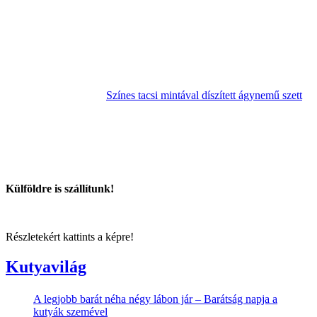
Színes tacsi mintával díszített ágynemű szett
Külföldre is szállítunk!
Részletekért kattints a képre!
Kutyavilág
A legjobb barát néha négy lábon jár – Barátság napja a
kutyák szemével