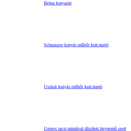
Belga kutyasör
Schnauzer kutyás műbőr kulcstartó
Uszkár kutyás műbőr kulcstartó
Unisex tacsi mintával díszített ágynemű szett