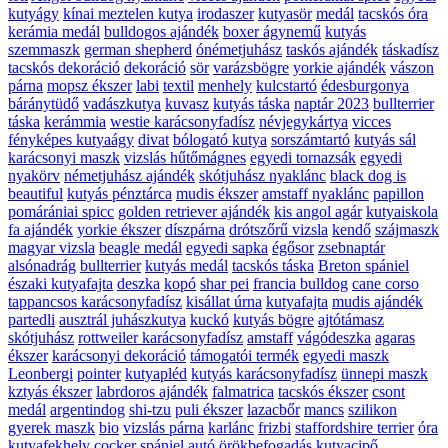
kutyágy
kínai meztelen kutya
irodaszer
kutyasör
medál
tacskós óra
kerámia medál
bulldogos ajándék
boxer ágynemű
kutyás
szemmaszk
german shepherd
ónémetjuhász
taskós ajándék
táskadísz
tacskós dekoráció
dekoráció
sör
varázsbögre
yorkie ajándék
vászon
párna
mopsz ékszer
labi
textil
menhely
kulcstartó
édesburgonya
báránytüdő
vadászkutya
kuvasz
kutyás táska
naptár 2023
bullterrier
táska
kerámmia
westie karácsonyfadísz
névjegykártya
vicces
fényképes kutyaágy
divat
bólogató kutya
sorszámtartó
kutyás sál
karácsonyi maszk
vizslás hűtőmágnes
egyedi tornazsák
egyedi
nyakörv
németjuhász ajándék
skótjuhász nyaklánc
black dog is
beautiful
kutyás pénztárca
mudis ékszer
amstaff nyaklánc
papillon
pomárániai spicc
golden retriever ajándék
kis angol agár
kutyaiskola
fa ajándék
yorkie ékszer
díszpárna
drótszőrű vizsla
kendő
szájmaszk
magyar vizsla
beagle medál
egyedi sapka
égősor
zsebnaptár
alsónadrág
bullterrier
kutyás medál
tacskós táska
Breton spániel
északi kutyafajta
deszka
kopó
shar pei
francia bulldog
cane corso
tappancsos karácsonyfadísz
kisállat úrna
kutyafajta
mudis ajándék
partedli
ausztrál juhászkutya
kuckó
kutyás bögre
ajtótámasz
skótjuhász
rottweiler karácsonyfadísz
amstaff
vágódeszka
agaras
ékszer
karácsonyi dekoráció
támogatói termék
egyedi maszk
Leonbergi
pointer
kutyapléd
kutyás karácsonyfadísz
ünnepi maszk
kztyás ékszer
labrdoros ajándék
falmatrica
tacskós ékszer
csont
medál
argentindog
shi-tzu
puli ékszer
lazacbőr
mancs
szilikon
gyerek maszk
bio
vizslás párna
karlánc
frizbi
staffordshire terrier
óra
kutyafekhely
cocker spániel
autó
örökbefogadás
kutyacipő