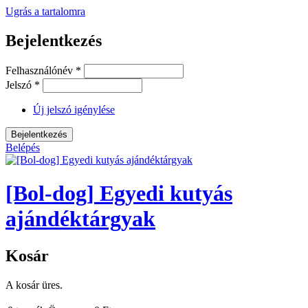
Ugrás a tartalomra
Bejelentkezés
Felhasználónév
*
Jelszó
*
Új jelszó igénylése
Belépés
[Bol-dog] Egyedi kutyás
ajándéktárgyak
Kosár
A kosár üres.