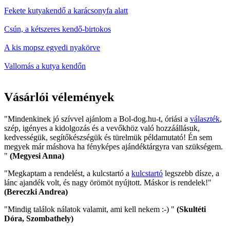
Fekete kutyakendő a karácsonyfa alatt
Csún, a kétszeres kendő-birtokos
A kis mopsz egyedi nyakörve
Vallomás a kutya kendőn
Vásárlói vélemények
"Mindenkinek jó szívvel ajánlom a Bol-dog.hu-t, óriási a
választék
,
szép, igényes a kidolgozás és a vevőkhöz való hozzáállásuk,
kedvességük, segítőkészségük és türelmük példamutató! Én sem
megyek már máshova ha fényképes ajándéktárgyra van szükségem.
"
(Megyesi Anna)
"Megkaptam a rendelést, a kulcstartó a
kulcstartó
legszebb dísze, a
lánc ajandék volt, és nagy örömöt nyújtott. Máskor is rendelek!"
(Bereczki Andrea)
"Mindig találok nálatok valamit, ami kell nekem :-) "
(Skultéti
Dóra, Szombathely)