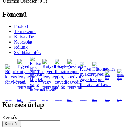
0
termék
Összesen:
0 Ft
Főmenü
Föoldal
Termékeink
Kutyavilág
Kapcsolat
Rólunk
Szállítási infók
Egyedi
Képes
Feliratos
Fényképes
Fényképes
Kutyás bögre
Kutya biléta
Kutya frizbi
Fényképes póló
Kutya nyakörv
kutyakendő
poháralátét
hűtmágnes
nyaklánc
bögre
Keresés űrlap
Keresés