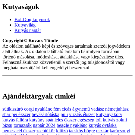
Kutyaságok
Bol-Dog kutyusok
Kutyavilág
Kutyás naptár
Copyright© Kovács Tünde
Az oldalon található képi és szöveges tartalmak szerzői jogvédelem
alatt állnak. Az oldalon található tartalom bármilyen formában
történő másolása, módosítása, átalakítása vagy kiegészítése tilos.
Felhasználásukhoz közvetlenül a szerzői jog tulajdonosától vagy
meghatalmazottjától kell engedélyt beszerezni.
Ajándéktárgyak címkéi
sütikiszúró
corgi nyaklánc
fém
cicás ágynemű
vadász
németjuhász
shar pei ékszer
bevásárlótáska
puli
vizslás ékszer
kutyanyakörv
kutyás falióra
kutyágy
spánieles ékszer
egészség
toll
kutyás zokni
bizsu
tornazsák
naptár 2024
beagle nyaklánc
kutyás övtáska
nemesacél ékszer
zsebtükör
kitűző
tacskós bögre
uszkár
karácsonyi