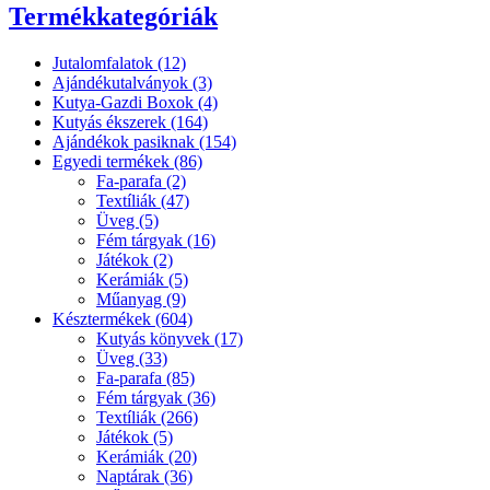
Termékkategóriák
Jutalomfalatok (12)
Ajándékutalványok (3)
Kutya-Gazdi Boxok (4)
Kutyás ékszerek (164)
Ajándékok pasiknak (154)
Egyedi termékek (86)
Fa-parafa (2)
Textíliák (47)
Üveg (5)
Fém tárgyak (16)
Játékok (2)
Kerámiák (5)
Műanyag (9)
Késztermékek (604)
Kutyás könyvek (17)
Üveg (33)
Fa-parafa (85)
Fém tárgyak (36)
Textíliák (266)
Játékok (5)
Kerámiák (20)
Naptárak (36)