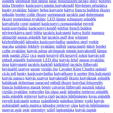
ajándék
üléshuzat
bull típusú
lazac
hosszúszőrű tacskó
spicc
boxeres
táska
Demény
karácsonyi mintás kutyakendő
fényképes pénztárca
husky nyaklánc
bárány
belga kutyasör
kártya
francia bulldog ékszer
mikulás
border collie ékszer
szemmaszk
tacskós pad
dobermann
ékszer
pomerániai nyaklánc
LED lámpa
schnauzer ajándék
kutyafrizbi
corgi
spániel
karácsonyi csomagajánlat
egyedi
karácsonyfadísz
karácsonyi kendő
telefon
french buldog
névjegykártya tartó
biléta
tacskós kulcstartó
kutya frizbi
mamusz
almazöld
agaras ajándék
hal
tacskós puff
dog
whippet
kézfertőtlenítő
labrador karácsonyfadísz
stainless steel
yorkie
macska
színhús
fekhely
nyaklánc
műbőr
papucstartó
tükör
border
collie nyaklánc
kutyás párna
alvómaszk
mintás kutyakendő
lámpa
pink
naptár 2022
cica
pumi
kesztyű
téli kesztyű
zokni
kutyás toll
pitbull ajándék
fotógömb
LED dísz
kutyás felső
agaras nyaklánc
úrna
kártyatartó
tacskós karkötő
kádkilépő
tacskós fülbevaló
bevásárló szatyor
aussie
vizslás óra
Cavalier King Charles spániel
cicás toll
husky karácsonyfadísz
kutyaékszer
ír szetter
fém kulcstartó
kutyás papucs
kutyás szatyor
kutyakendő
ékszer kutyáknak
ajándék
babáknak
doberman
paracord
pitbull ékszer
konyhai felszerelés
francia bulldogos maszk
bögre
csivavás fülbevaló
ausztrál juhász
vizslás nyaklánc
rottweiler
kis olasz agár
labrador retriever ajándék
pulis ajándék
retriever
kutya cipő
tacskós hűtőmágnes
lovas ajándék
egyedi kulcstartó
notesz
számítógép
mágikus bögre
yorki
kutyás
poháralátét
autós matrica
labrador retriever
cápa
kutyás hűtőmágnes
magyar agár
agár
sütemény
szűrő
laptoptáska
kutyás naptár