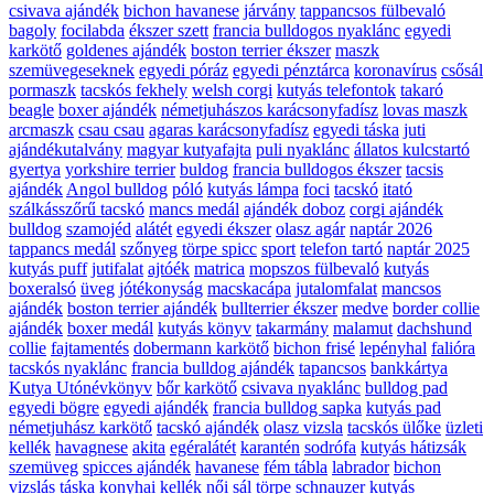
csivava ajándék
bichon havanese
járvány
tappancsos fülbevaló
bagoly
focilabda
ékszer szett
francia bulldogos nyaklánc
egyedi
karkötő
goldenes ajándék
boston terrier ékszer
maszk
szemüvegeseknek
egyedi póráz
egyedi pénztárca
koronavírus
csősál
pormaszk
tacskós fekhely
welsh corgi
kutyás telefontok
takaró
beagle
boxer ajándék
németjuhászos karácsonyfadísz
lovas maszk
arcmaszk
csau csau
agaras karácsonyfadísz
egyedi táska
juti
ajándékutalvány
magyar kutyafajta
puli nyaklánc
állatos kulcstartó
gyertya
yorkshire terrier
buldog
francia bulldogos ékszer
tacsis
ajándék
Angol bulldog
póló
kutyás lámpa
foci
tacskó
itató
szálkásszőrű tacskó
mancs medál
ajándék doboz
corgi ajándék
bulldog
szamojéd
alátét
egyedi ékszer
olasz agár
naptár 2026
tappancs medál
szőnyeg
törpe spicc
sport
telefon tartó
naptár 2025
kutyás puff
jutifalat
ajtóék
matrica
mopszos fülbevaló
kutyás
boxeralsó
üveg
jótékonyság
macskacápa
jutalomfalat
mancsos
ajándék
boston terrier ajándék
bullterrier ékszer
medve
border collie
ajándék
boxer medál
kutyás könyv
takarmány
malamut
dachshund
collie
fajtamentés
dobermann karkötő
bichon frisé
lepényhal
falióra
tacskós nyaklánc
francia bulldog ajándék
tapancsos
bankkártya
Kutya Utónévkönyv
bőr karkötő
csivava nyaklánc
bulldog pad
egyedi bögre
egyedi ajándék
francia bulldog sapka
kutyás pad
németjuhász karkötő
tacskó ajándék
olasz vizsla
tacskós ülőke
üzleti
kellék
havagnese
akita
egéralátét
karantén
sodrófa
kutyás hátizsák
szemüveg
spicces ajándék
havanese
fém tábla
labrador
bichon
vizslás táska
konyhai kellék
női sál
törpe schnauzer
kutyás