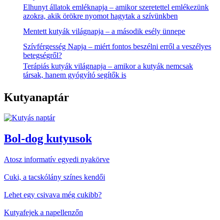
Elhunyt állatok emléknapja – amikor szeretettel emlékezünk
azokra, akik örökre nyomot hagytak a szívünkben
Mentett kutyák világnapja – a második esély ünnepe
Szívférgesség Napja – miért fontos beszélni erről a veszélyes
betegségről?
Terápiás kutyák világnapja – amikor a kutyák nemcsak
társak, hanem gyógyító segítők is
Kutyanaptár
Bol-dog kutyusok
Atosz informatív egyedi nyakörve
Cuki, a tacskólány színes kendői
Lehet egy csivava még cukibb?
Kutyafejek a napellenzőn