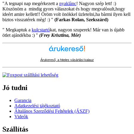
"A tegnapi nap megérkezett a
nyaklànc
! Nagyon szép lett! :)
Köszönöm a mindig gyors vàlaszokat és hogy megvalòsult,hogy
ideért amire kellett!! Öröm volt önökkel üzletelni,ha bàrmi ilyen kell
biztos visszatérek mèg! :) "
(Farkas Rolan, Szekszárd)
" Megkaptuk a
kulcstartó
kat, nagyon szuperek! Már van is újabb
ötlet ajándékba :) "
(Frey Krisztina, Mór)
Árukereső, a hiteles vásárlási kalauz
Jó tudni
Garancia
Adatkezelési tájékoztató
Általános Szerződési Feltételek (ÁSZF)
Videók
Szállítás