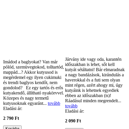
Járvány ide vagy oda, karantén
Imádod a baglyokat? Van már
időszakban is lehet, sőt kell
pólód, szemüvegtokod, tolltartód,
kutyát sétáltatni! Bár elmaradnak
mappád...? Akkor kutyusod is
a nagy bandázások, kirándulás a
megérdemel egy ilyen cukimuki
haverokkal és a futi sem olyan
és trendi baglyos kendőt, nem
mint régen, azért ahogy mi, úgy
gondolod? Ez egy tartós és erős
kutyáink is lehetnek egyediek
kutyakendő, állítható nyakörvvel.
ebben az időszakban (is)!
Közepes és nagy termetű
Ráadásul minden megrendelt...
kutyusoknak egyaránt...
tovább
tovább
Eladási ár:
Eladási ár:
2 790 Ft
2 090 Ft