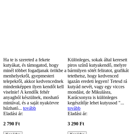
Ha te is szereted a fekete
Különleges, sokak által keresett
kutyákat, és támogatod, hogy
piros színű kutyakendő, melyre
minél többet fogadjanak örökbe a
bármilyen sötét feliratot, grafikát
menhelyekről, gyepmesteri
tetethetsz, hogy kedvenced
telepekről, akkor kedvencednek
igazán eredeti legyen! Tetesd rá
mindenképpen ilyen kendőt kell
kutyád nevét, vagy egy vicces
viselnie! A kendők fehér
mondást, de Mikulásra,
anyagból készülnek, mosható
Karácsonyra is különleges
mintával, és a saját nyakörvre
kegészítője lehet kutyusod "...
húzható...
tovább
tovább
Eladási ár:
Eladási ár:
2 790 Ft
3 290 Ft