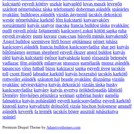
kulcstartó
egyedi kötény
uszkár
kutyapléd
lovas maszk
levegőn
szárított
németjuhász táska
telefontartó
doberman ajándék
spánieles
nyaklánc
bulldogos ajándék
vizslás ágynemű
tacskós dekoráció
westie
németjuhász karkötő
fém kulcstartó
kutyanyakörv
sorszámtartó
kutyás szatyor
macska
francia bulldog táska
nyakkánc
pudli
egyedi póráz
fajtamentés
karácsonyi zokni
kötött sapka
ruha
egyedi nyakörv
pumi
kuvasz
csau-csau
húsvéti mintás kutyakendő
Angol bulldog
szemüveg
férfi boxer
ajtótámasz
német juhász
karácsonyi ajándék
francia bulldog karácsonyfadísz
shar pei
kutyás
hűtőmágnes
german shepherd
egyedi ékszer
angol buldog
kutyás
pléd
kutyás kulcstartó
égősor
kutyaiskola
kopó
rózsaszín
betegség
vadlazac
fém ajándék
műanyag
strasszos
garnélarák
mopsz ajándék
tapancsos
vírus
futball
bizsu
kakizacsi
sapka
egyedi üveg
tacskós
toll
csont függő
labrador karkötő
kutyás boxeralsó
tacskós karkötő
rottweiler ajándék
száratott hal
beagle nyaklánc
díszpárna
vizslás
nyaklánc
névjegykártya
kutyás dekoráció
vizslás táska
husky
karácsonyfadísz
kutyágy
kutyás gyertya
örökbefogadás
lábtörlő
Demény
fényképes pénztárca
weimari
szibériai husky
garnéla
falmatrica
kutyás poháralátét
egyedi karácsonyfadísz
egyedi karkötő
kistestű kutya
kutyafrizbi
drótszőrű vizsla
bischon bolognese
amstaff
ajándék
keverék
fa termék
tacskós bögre
ausztrál juhászkutya
spániel
Premium Drupal Theme by
Adaptivethemes.com