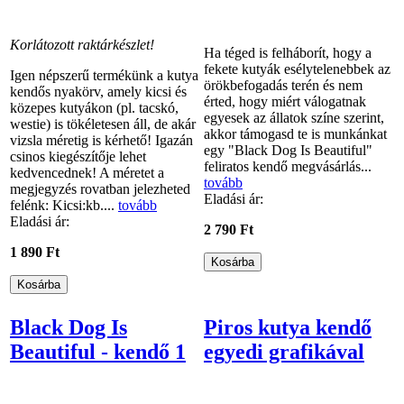
Korlátozott raktárkészlet!
Ha téged is felháborít, hogy a
fekete kutyák esélytelenebbek az
Igen népszerű termékünk a kutya
örökbefogadás terén és nem
kendős nyakörv, amely kicsi és
érted, hogy miért válogatnak
közepes kutyákon (pl. tacskó,
egyesek az állatok színe szerint,
westie) is tökéletesen áll, de akár
akkor támogasd te is munkánkat
vizsla méretig is kérhető! Igazán
egy "Black Dog Is Beautiful"
csinos kiegészítője lehet
feliratos kendő megvásárlás...
kedvencednek! A méretet a
tovább
megjegyzés rovatban jelezheted
Eladási ár:
felénk: Kicsi:kb....
tovább
Eladási ár:
2 790 Ft
1 890 Ft
Black Dog Is
Piros kutya kendő
Beautiful - kendő 1
egyedi grafikával