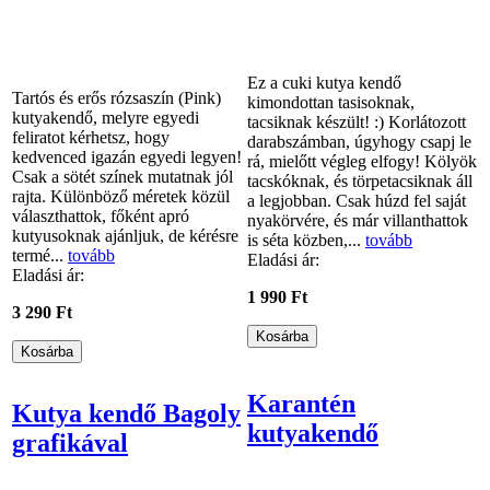
Ez a cuki kutya kendő
Tartós és erős rózsaszín (Pink)
kimondottan tasisoknak,
kutyakendő, melyre egyedi
tacsiknak készült! :) Korlátozott
feliratot kérhetsz, hogy
darabszámban, úgyhogy csapj le
kedvenced igazán egyedi legyen!
rá, mielőtt végleg elfogy! Kölyök
Csak a sötét színek mutatnak jól
tacskóknak, és törpetacsiknak áll
rajta. Különböző méretek közül
a legjobban. Csak húzd fel saját
választhattok, főként apró
nyakörvére, és már villanthattok
kutyusoknak ajánljuk, de kérésre
is séta közben,...
tovább
termé...
tovább
Eladási ár:
Eladási ár:
1 990 Ft
3 290 Ft
Karantén
Kutya kendő Bagoly
kutyakendő
grafikával