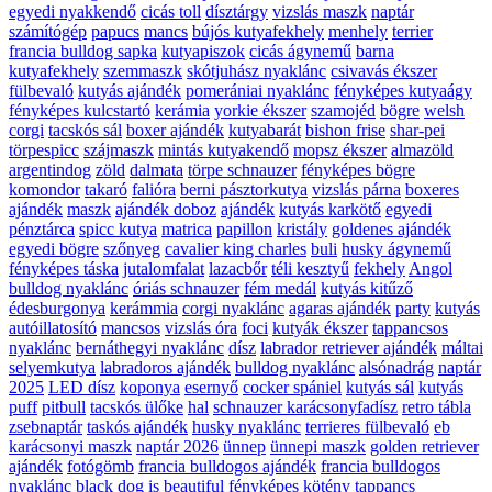
egyedi nyakkendő
cicás toll
dísztárgy
vizslás maszk
naptár
számítógép
papucs
mancs
bújós kutyafekhely
menhely
terrier
francia bulldog sapka
kutyapiszok
cicás ágynemű
barna
kutyafekhely
szemmaszk
skótjuhász nyaklánc
csivavás ékszer
fülbevaló
kutyás ajándék
pomerániai nyaklánc
fényképes kutyaágy
fényképes kulcstartó
kerámia
yorkie ékszer
szamojéd
bögre
welsh
corgi
tacskós sál
boxer ajándék
kutyabarát
bishon frise
shar-pei
törpespicc
szájmaszk
mintás kutyakendő
mopsz ékszer
almazöld
argentindog
zöld
dalmata
törpe schnauzer
fényképes bögre
komondor
takaró
falióra
berni pásztorkutya
vizslás párna
boxeres
ajándék
maszk
ajándék doboz
ajándék
kutyás karkötő
egyedi
pénztárca
spicc kutya
matrica
papillon
kristály
goldenes ajándék
egyedi bögre
szőnyeg
cavalier king charles
buli
husky ágynemű
fényképes táska
jutalomfalat
lazacbőr
téli kesztyű
fekhely
Angol
bulldog nyaklánc
óriás schnauzer
fém medál
kutyás kitűző
édesburgonya
kerámmia
corgi nyaklánc
agaras ajándék
party
kutyás
autóillatosító
mancsos
vizslás óra
foci
kutyák ékszer
tappancsos
nyaklánc
bernáthegyi nyaklánc
dísz
labrador retriever ajándék
máltai
selyemkutya
labradoros ajándék
bulldog nyaklánc
alsónadrág
naptár
2025
LED dísz
koponya
esernyő
cocker spániel
kutyás sál
kutyás
puff
pitbull
tacskós ülőke
hal
schnauzer karácsonyfadísz
retro tábla
zsebnaptár
taskós ajándék
husky nyaklánc
terrieres fülbevaló
eb
karácsonyi maszk
naptár 2026
ünnep
ünnepi maszk
golden retriever
ajándék
fotógömb
francia bulldogos ajándék
francia bulldogos
nyaklánc
black dog is beautiful
fényképes kötény
tappancs