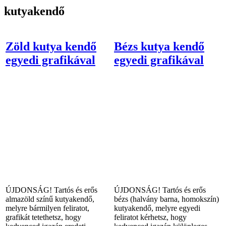
kutyakendő
Zöld kutya kendő
Bézs kutya kendő
egyedi grafikával
egyedi grafikával
ÚJDONSÁG! Tartós és erős
ÚJDONSÁG! Tartós és erős
almazöld színű kutyakendő,
bézs (halvány barna, homokszín)
melyre bármilyen feliratot,
kutyakendő, melyre egyedi
grafikát tetethetsz, hogy
feliratot kérhetsz, hogy