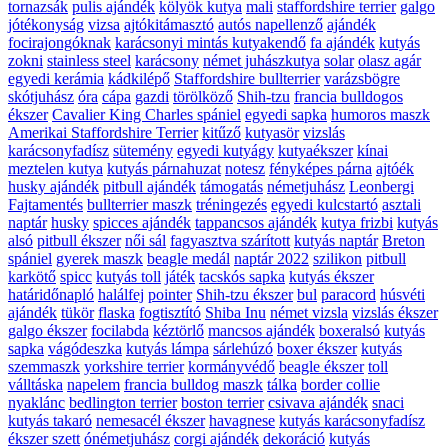
tornazsák
pulis ajándék
kölyök kutya
mali
staffordshire terrier
galgo
jótékonyság
vizsa
ajtókitámasztó
autós napellenző
ajándék
focirajongóknak
karácsonyi mintás kutyakendő
fa ajándék
kutyás
zokni
stainless steel
karácsony
német juhászkutya
solar
olasz agár
egyedi kerámia
kádkilépő
Staffordshire bullterrier
varázsbögre
skótjuhász
óra
cápa
gazdi
törölköző
Shih-tzu
francia bulldogos
ékszer
Cavalier King Charles spániel
egyedi sapka
humoros maszk
Amerikai Staffordshire Terrier
kitűző
kutyasör
vizslás
karácsonyfadísz
sütemény
egyedi kutyágy
kutyaékszer
kínai
meztelen kutya
kutyás párnahuzat
notesz
fényképes párna
ajtóék
husky ajándék
pitbull ajándék
támogatás
németjuhász
Leonbergi
Fajtamentés
bullterrier maszk
tréningezés
egyedi kulcstartó
asztali
naptár
husky
spicces ajándék
tappancsos ajándék
kutya frizbi
kutyás
alsó
pitbull ékszer
női sál
fagyasztva szárított
kutyás naptár
Breton
spániel
gyerek maszk
beagle medál
naptár 2022
szilikon
pitbull
karkötő
spicc
kutyás toll
játék
tacskós sapka
kutyás ékszer
határidőnapló
halálfej
pointer
Shih-tzu ékszer
bul
paracord
húsvéti
ajándék
tükör
flaska
fogtisztító
Shiba Inu
német vizsla
vizslás ékszer
galgo ékszer
focilabda
kéztörlő
mancsos ajándék
boxeralsó
kutyás
sapka
vágódeszka
kutyás lámpa
sárlehúzó
boxer ékszer
kutyás
szemmaszk
yorkshire terrier
kormányvédő
beagle ékszer
toll
válltáska
napelem
francia bulldog maszk
tálka
border collie
nyaklánc
bedlington terrier
boston terrier
csivava ajándék
snaci
kutyás takaró
nemesacél ékszer
havagnese
kutyás karácsonyfadísz
ékszer szett
ónémetjuhász
corgi ajándék
dekoráció
kutyás