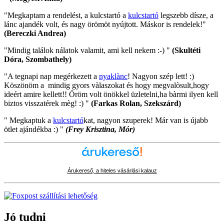
"Megkaptam a rendelést, a kulcstartó a
kulcstartó
legszebb dísze, a
lánc ajandék volt, és nagy örömöt nyújtott. Máskor is rendelek!"
(Bereczki Andrea)
"Mindig találok nálatok valamit, ami kell nekem :-) "
(Skultéti
Dóra, Szombathely)
"A tegnapi nap megérkezett a
nyaklànc
! Nagyon szép lett! :)
Köszönöm a mindig gyors vàlaszokat és hogy megvalòsult,hogy
ideért amire kellett!! Öröm volt önökkel üzletelni,ha bàrmi ilyen kell
biztos visszatérek mèg! :) "
(Farkas Rolan, Szekszárd)
" Megkaptuk a
kulcstartó
kat, nagyon szuperek! Már van is újabb
ötlet ajándékba :) "
(Frey Krisztina, Mór)
Árukereső, a hiteles vásárlási kalauz
Jó tudni