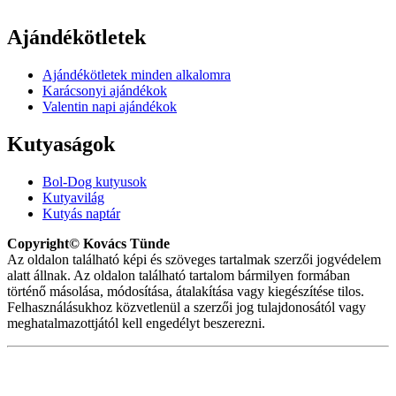
Ajándékötletek
Ajándékötletek minden alkalomra
Karácsonyi ajándékok
Valentin napi ajándékok
Kutyaságok
Bol-Dog kutyusok
Kutyavilág
Kutyás naptár
Copyright© Kovács Tünde
Az oldalon található képi és szöveges tartalmak szerzői jogvédelem
alatt állnak. Az oldalon található tartalom bármilyen formában
történő másolása, módosítása, átalakítása vagy kiegészítése tilos.
Felhasználásukhoz közvetlenül a szerzői jog tulajdonosától vagy
meghatalmazottjától kell engedélyt beszerezni.