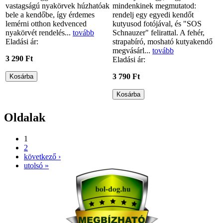
vastagságú nyakörvek húzhatóak
mindenkinek megmutatod:
bele a kendőbe, így érdemes
rendelj egy egyedi kendőt
lemérni otthon kedvenced
kutyusod fotójával, és "SOS
nyakörvét rendelés...
tovább
Schnauzer" felirattal. A fehér,
Eladási ár:
strapabíró, mosható kutyakendő
megvásárl...
tovább
3 290 Ft
Eladási ár:
3 790 Ft
Oldalak
1
2
következő ›
utolsó »