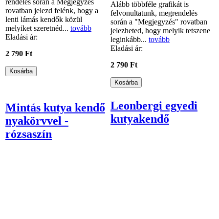
rendelés során a Megjegyzés
Alább többféle grafikát is
rovatban jelezd felénk, hogy a
felvonultatunk, megrendelés
lenti lámás kendők közül
során a "Megjegyzés" rovatban
melyiket szeretnéd...
tovább
jelezheted, hogy melyik tetszene
Eladási ár:
leginkább...
tovább
Eladási ár:
2 790 Ft
2 790 Ft
Leonbergi egyedi
Mintás kutya kendő
kutyakendő
nyakörvvel -
rózsaszín