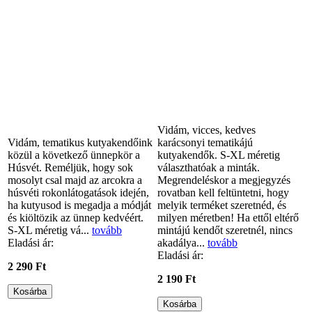
Vidám, vicces, kedves
Vidám, tematikus kutyakendőink
karácsonyi tematikájú
közül a következő ünnepkör a
kutyakendők. S-XL méretig
Húsvét. Reméljük, hogy sok
választhatóak a minták.
mosolyt csal majd az arcokra a
Megrendeléskor a megjegyzés
húsvéti rokonlátogatások idején,
rovatban kell feltüntetni, hogy
ha kutyusod is megadja a módját
melyik terméket szeretnéd, és
és kiöltözik az ünnep kedvéért.
milyen méretben! Ha ettől eltérő
S-XL méretig vá...
tovább
mintájú kendőt szeretnél, nincs
Eladási ár:
akadálya...
tovább
Eladási ár:
2 290 Ft
2 190 Ft