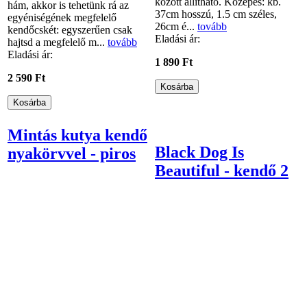
között állítható. Közepes: kb.
hám, akkor is tehetünk rá az
37cm hosszú, 1.5 cm széles,
egyéniségének megfelelő
26cm é...
tovább
kendőcskét: egyszerűen csak
Eladási ár:
hajtsd a megfelelő m...
tovább
Eladási ár:
1 890 Ft
2 590 Ft
Mintás kutya kendő
Black Dog Is
nyakörvvel - piros
Beautiful - kendő 2