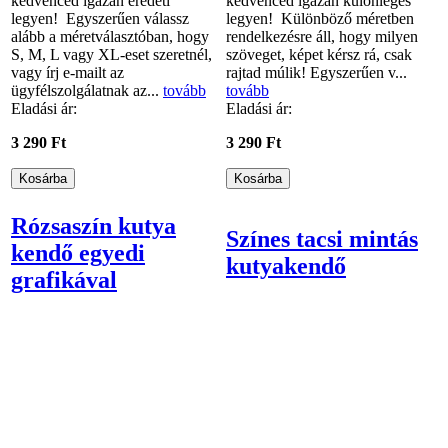
kedvenced igazán eredeti
kedvenced igazán különleges
legyen! Egyszerűen válassz
legyen! Különböző méretben
alább a méretválasztóban, hogy
rendelkezésre áll, hogy milyen
S, M, L vagy XL-eset szeretnél,
szöveget, képet kérsz rá, csak
vagy írj e-mailt az
rajtad múlik! Egyszerűen v...
ügyfélszolgálatnak az...
tovább
tovább
Eladási ár:
Eladási ár:
3 290 Ft
3 290 Ft
Rózsaszín kutya
Színes tacsi mintás
kendő egyedi
kutyakendő
grafikával