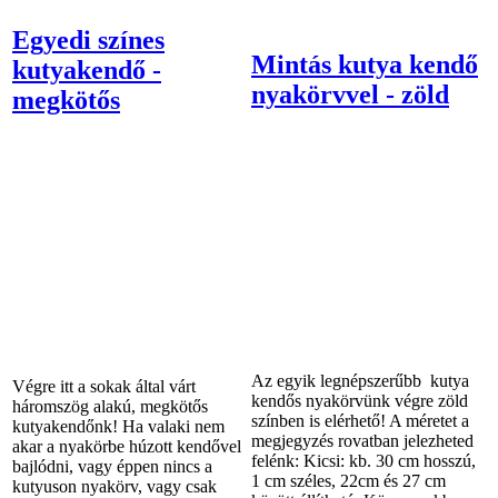
Egyedi színes
Mintás kutya kendő
kutyakendő -
nyakörvvel - zöld
megkötős
Az egyik legnépszerűbb kutya
Végre itt a sokak által várt
kendős nyakörvünk végre zöld
háromszög alakú, megkötős
színben is elérhető! A méretet a
kutyakendőnk! Ha valaki nem
megjegyzés rovatban jelezheted
akar a nyakörbe húzott kendővel
felénk: Kicsi: kb. 30 cm hosszú,
bajlódni, vagy éppen nincs a
1 cm széles, 22cm és 27 cm
kutyuson nyakörv, vagy csak