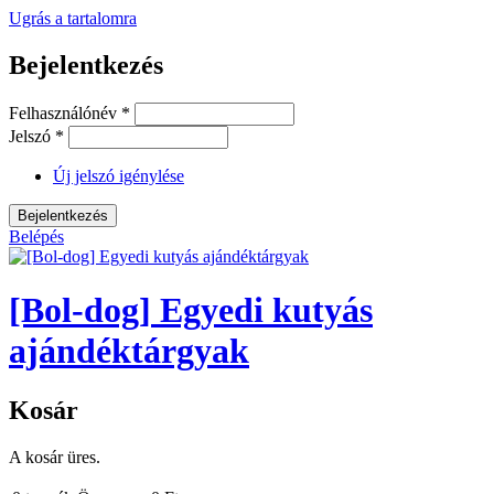
Ugrás a tartalomra
Bejelentkezés
Felhasználónév
*
Jelszó
*
Új jelszó igénylése
Belépés
[Bol-dog] Egyedi kutyás
ajándéktárgyak
Kosár
A kosár üres.