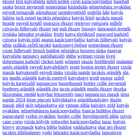
ékszer
fém kutyabiléta
üzleti kellék
corgi karácsonyfadísz
baseball
sapka
boxer ágynemű
pomerániai
kirándulás
németjuhász nyaklánc
egyedi tornazsák
párnahuzat
szemüvegtörlő
sodrófa
labi
kutyás
falióra
jack russel
tacskós pénztárca
kutyás felső
tacskós maszk
beagle
egyedi kendő
mopszos ékszer
retriever
egészség
műbőr
csivavás fülbevaló
ékszer
juti
puli ékszer
Snoopy
támogatói termék
övtáska
labrador nyaklánc
frizbi
kutya törölköző
paracord karkötő
csivava
kutyás póló
agaras karácsonyfadísz
kutyás fülbevaló
kutyás
tábla
szálkás szőrű tacskó
karácsonyi égősor
pomerániai ékszer
csont fülbevaló
french buldog
pénztárca
boxeres táska
magyar
kutyafajta
tappancs
autóillatosító
shiba
weimari vizsla
üveg
dobermann karkötő
clicker tartó
whippet
utazás
fertőtlenítő
malamut
autós ajándék
egyedi kutyafekhely
pomi
boston terrier ékszer
vizsla
maszk
kutyakendő
egyedi táska
vizslás naptár
tacskós ajándék
shi-
tzu
mudis ajándék
kutyás esernyő
kutyafagyi
textil
mopsz
szűrő
kutyás kiegészítő
tappancsos
bassethound
bolder collie ágynemű
borderes ajándék
ajándék óra
tacsis ajándék
mudis ékszer
deszka
tűzzománc medál
konyhai felszerelés
maci
tappancsos maszk
úrna
naptár 2024
törpe pincser
kölyökkutya
ajándékutalvány
dizájn
maszk
pléd
skót juhászkutya
sör
vintage tábla
halvány zöld
kutyás
nyaklánc
németjuhászos karácsonyfadísz
francia bulldog ékszer
papucstartó
yorkie nyaklánc
border collie
figyelmeztető tábla
szives
cane corso
vizsla kölyök
rottweiler karácsonyfadísz
lazac
kutyás
könyv
arcmaszk
kutya biléta
buldog
vadászkutya
shar pei ékszer
tacskós hűtőmágnes
yorki
labrador karácsonyfadísz
laposüveg