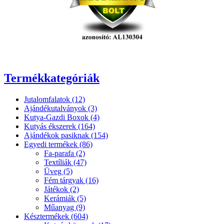
Termékkategóriák
Jutalomfalatok (12)
Ajándékutalványok (3)
Kutya-Gazdi Boxok (4)
Kutyás ékszerek (164)
Ajándékok pasiknak (154)
Egyedi termékek (86)
Fa-parafa (2)
Textíliák (47)
Üveg (5)
Fém tárgyak (16)
Játékok (2)
Kerámiák (5)
Műanyag (9)
Késztermékek (604)