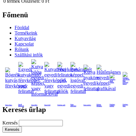
0
termék
Összesen:
0 Ft
Főmenü
Föoldal
Termékeink
Kutyavilág
Kapcsolat
Rólunk
Szállítási infók
Egyedi
Képes
Feliratos
Fényképes
Fényképes
Kutyás bögre
Kutya biléta
Kutya frizbi
Fényképes póló
Kutya nyakörv
kutyakendő
poháralátét
hűtmágnes
nyaklánc
bögre
Keresés űrlap
Keresés