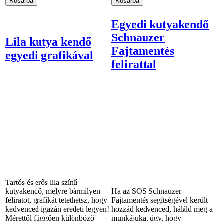
Egyedi kutyakendő
Schnauzer
Lila kutya kendő
Fajtamentés
egyedi grafikával
felirattal
Tartós és erős lila színű
kutyakendő, melyre bármilyen
Ha az SOS Schnauzer
feliratot, grafikát tetethetsz, hogy
Fajtamentés segítségével került
kedvenced igazán eredeti legyen!
hozzád kedvenced, háláld meg a
Mérettől függően különböző
munkájukat úgy, hogy