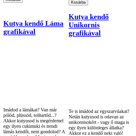
Kutya kendő
Kutya kendő Láma
Unikornis
grafikával
grafikával
Imádod a lámákat? Van már
Te is imádod az egyszarvúakat?
pólód, plüssöd, tolltartód...?
Netán kutyusod is odavan az
Akkor kutyusod is megérdemel
unikornisokért - vagy ő maga is
egy ilyen cukimuki és trendi
egy ilyen különleges állatka?
lámás kendőt, nem gondolod? A
Akkor ez a kendő neki való!