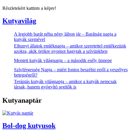
Részletekért kattints a képre!
Kutyavilág
A legjobb barát néha négy lábon jár – Barátság napja a
kutyák szemével
Elhunyt állatok emléknapja – amikor szeretettel emlékezünk
azokra, akik örökre nyomot hagytak a szívünkben
Mentett kutyák világnapja – a második esély ünnepe
Szívférgesség Napja – miért fontos beszélni erről a veszélyes
betegségről?
Terápiás kutyák világnapja – amikor a kutyák nemcsak
társak, hanem gyógyító segítők is
Kutyanaptár
Bol-dog kutyusok