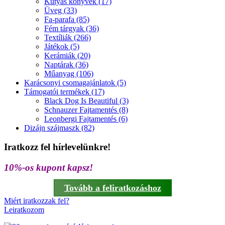
Kutyás könyvek (17)
Üveg (33)
Fa-parafa (85)
Fém tárgyak (36)
Textíliák (266)
Játékok (5)
Kerámiák (20)
Naptárak (36)
Műanyag (106)
Karácsonyi csomagajánlatok (5)
Támogatói termékek (17)
Black Dog Is Beautiful (3)
Schnauzer Fajtamentés (8)
Leonbergi Fajtamentés (6)
Dizájn szájmaszk (82)
Iratkozz fel hírlevelünkre!
10%-os kupont kapsz!
Tovább a feliratkozáshoz
Miért iratkozzak fel?
Leiratkozom