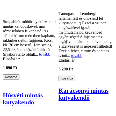
Támogasd a Leonbergi
fajtamentést és öltöztesd fel
Strapabíró, műbőr nyakörv, cuki
kutyusodat! :) Ezzel a szuper
mintás kendőcskével: már
kiegészítővel igazán
rózsaszínben is kapható! Az
megmutathatod kedvenced
alábbi három méretben kapható,
egyéniségét! A fajtamentés
raktárkészlettől függően: Kicsi:
logójával ellátott kendővel pedig
kb. 30 cm hosszú, 1cm széles,
a szervezetet is népszerűsítheted!
22,5-28,5 cm között állítható
Ezek a fehér, citrom és narancs
(nyakörvtartó oldalt...
tovább
színű...
tovább
Eladási ár:
Eladási ár:
1 890 Ft
3 290 Ft
Karácsonyi mintás
Húsvéti mintás
kutyakendő
kutyakendő