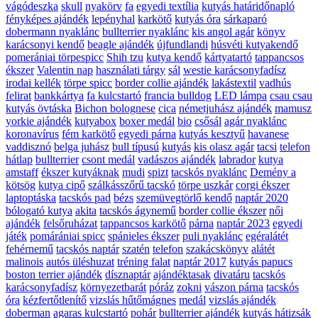
vágódeszka
skull
nyakörv
fa
egyedi textília
kutyás határidőnapló
fényképes ajándék
lepényhal
karkötő
kutyás óra
sárkaparó
dobermann nyaklánc
bullterrier nyaklánc
kis angol agár
könyv
karácsonyi kendő
beagle ajándék
újfundlandi
húsvéti kutyakendő
pomerániai törpespicc
Shih tzu
kutya kendő
kártyatartó
tappancsos
ékszer
Valentin nap
használati tárgy
sál
westie karácsonyfadísz
irodai kellék
törpe spicc
border collie ajándék
lakástextil
vadhús
felirat
bankkártya
fa kulcstartó
francia bulldog
LED lámpa
csau csau
kutyás övtáska
Bichon bolognese
cica
németjuhász ajándék
mamusz
yorkie ajándék
kutyabox
boxer medál
bio
csősál
agár nyaklánc
koronavírus
fém karkötő
egyedi párna
kutyás kesztyű
havanese
vaddisznó
belga juhász
bull típusú
kutyás
kis olasz agár
tacsi
telefon
hátlap
bullterrier
csont medál
vadászos ajándék
labrador
kutya
amstaff
ékszer kutyáknak
mudi
spizt
tacskós nyaklánc
Demény a
kötsög
kutya cipő
szálkásszőrű tacskó
törpe uszkár
corgi ékszer
laptoptáska
tacskós pad
bézs
szemüvegtörlő kendő
naptár 2020
bólogató kutya
akita
tacskós ágynemű
border collie ékszer
női
ajándék
felsőruházat
tappancsos karkötő
párna
naptár 2023
egyedi
játék
pomárániai spicc
spánieles ékszer
puli nyaklánc
egéralátét
fehérnemű
tacskós naptár
szatén
telefon
szakácskönyv
alátét
malinois
autós üléshuzat
tréning falat
naptár 2017
kutyás papucs
boston terrier ajándék
dísznaptár
ajándéktasak
divatáru
tacskós
karácsonyfadísz
környezetbarát
póráz
zokni
vászon párna
tacskós
óra
kézfertőtlenítő
vizslás hűtőmágnes
medál
vizslás ajándék
doberman
agaras kulcstartó
pohár
bullterrier ajándék
kutyás hátizsák