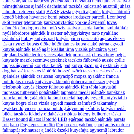
karácsonyfadísz
karácsonyi dekoráció
névtábla
németjuhász szatyor
németjuhászos ajándék
dachshund
tacskós kulcstartó
ausztrál juhász
labrador retriever
staffi
BARF
vizsla
egyedi ajándék
kutyás lábtörlő
kendő
bichon havanese
berni pásztor
irodaszer
partedli
Leonbergi
skót terrier
telefontok
karácsonyfadísz
yorkie ágynemű
lovas
ajándék
dán dog
medve
póló
szív
szatyor
iskola
karóra
sminktükör
nyúl
labrdoros ajándék
ír szetter
névjegykártya tartó
nyaklánc
szánhúzó
hobby
kutyás pad
kutyás párna
pass tartó
agaras ékszer
táska
nyuszi
kutyás ülőke
hűtőmágnes
kutya alakú párna
egyedi
kutyás ajándék
felső
agár
kisállat úrna
vizslás pénztárca
west
highland white terrier
vicces ajándék
pormaszk
chow chow
belga
kutyasör
maszk szemüvegeseknek
tacskós fülbevaló
aussie
collie
mopsz ágynemű
konyhai kellék
pad
kutya-gazdi
pug
exkluzív
süti
dog
hátizsák
tacskós lábtörlő
hosszú szőrű tacskó
tacskós táska
spánieles ajándék
csaucsau
kutyacipő
mopsz nyaklánc
francia
bulldogos maszk
kutyás nyakkendő
dobermann ékszer
egyedi
telefontok
kztyás ékszer
feliratos ajándék
fém tábla
kutyasüti
mopszos fülbevaló
poháralátét
tappancs medál
ajándék babáknak
francia bulldog ajándék
kerámia medál
bagoly
egyedi kutyás tábla
kutyás bögre
olasz vizsla
egyedi maszk
számfestő
takarmány
nyakkendő
vicces
francia bulldog ágynemű
színhús
kutyás medál
biléta
tacskós fekhely
oldaltáska
mókus
kötény
bullterrier táska
Basset hound
állatos lábtörlő
LED
egérpad
tacskó ajándék
parafa
roti
baba
fényképes karkötő
fém
boxer nyaklánc
sport
autós matrica
falinaptár
schnauzer ajándék
északi kutyafajta
ágynemű
labrador