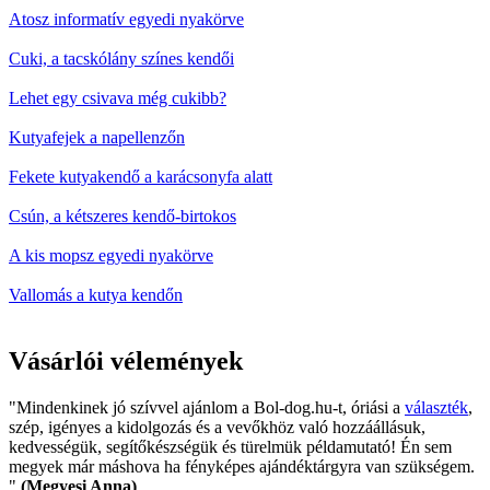
Atosz informatív egyedi nyakörve
Cuki, a tacskólány színes kendői
Lehet egy csivava még cukibb?
Kutyafejek a napellenzőn
Fekete kutyakendő a karácsonyfa alatt
Csún, a kétszeres kendő-birtokos
A kis mopsz egyedi nyakörve
Vallomás a kutya kendőn
Vásárlói vélemények
"Mindenkinek jó szívvel ajánlom a Bol-dog.hu-t, óriási a
választék
,
szép, igényes a kidolgozás és a vevőkhöz való hozzáállásuk,
kedvességük, segítőkészségük és türelmük példamutató! Én sem
megyek már máshova ha fényképes ajándéktárgyra van szükségem.
"
(Megyesi Anna)