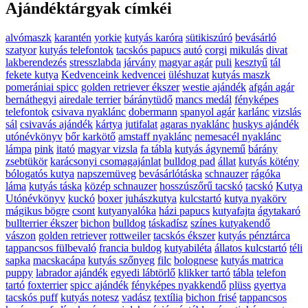
Ajándéktárgyak címkéi
alvómaszk
karantén
yorkie
kutyás karóra
sütikiszúró
bevásárló
szatyor
kutyás telefontok
tacskós papucs
autó
corgi
mikulás
divat
lakberendezés
stresszlabda
járvány
magyar agár
puli
kesztyű
tál
fekete kutya
Kedvenceink kedvencei
üléshuzat
kutyás maszk
pomerániai spicc
golden retriever ékszer
westie ajándék
afgán agár
bernáthegyi
airedale terrier
báránytüdő
mancs medál
fényképes
telefontok
csivava nyaklánc
dobermann
spanyol agár
karlánc
vizslás
sál
csivavás ajándék
kártya
jutifalat
agaras nyaklánc
huskys ajándék
utónévkönyv
bőr karkötő
amstaff nyaklánc
nemesacél nyaklánc
lámpa
pink
itató
magyar vizsla
fa tábla
kutyás ágynemű
bárány
zsebtükör
karácsonyi csomagajánlat
bulldog pad
állat
kutyás kötény
bólogatós kutya
napszemüveg
bevásárlótáska
schnauzer
rágóka
láma
kutyás táska
közép schnauzer
hosszúszőrű tacskó
tacskó
Kutya
Utónévkönyv
kuckó
boxer
juhászkutya
kulcstartó
kutya nyakörv
mágikus bögre
csont
kutyanyalóka
házi papucs
kutyafajta
ágytakaró
bullterrier ékszer
bichon
bulldog
táskadísz
színes kutyakendő
vászon
golden retriever
rottweiler
tacskós ékszer
kutyás pénztárca
tappancsos fülbevaló
francia buldog
kutyabiléta
állatos kulcstartó
téli
sapka
macskacápa
kutyás szőnyeg
filc
bolognese
kutyás matrica
puppy
labrador ajándék
egyedi lábtörlő
klikker tartó
tábla
telefon
tartó
foxterrier
spicc ajándék
fényképes nyakkendő
plüss
gyertya
tacskós puff
kutyás notesz
vadász
textília
bichon frisé
tappancsos