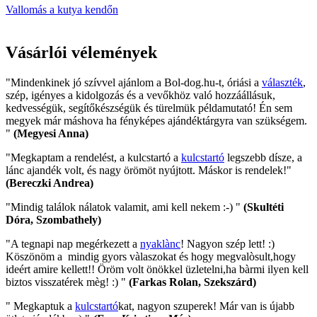
Vallomás a kutya kendőn
Vásárlói vélemények
"Mindenkinek jó szívvel ajánlom a Bol-dog.hu-t, óriási a
választék
,
szép, igényes a kidolgozás és a vevőkhöz való hozzáállásuk,
kedvességük, segítőkészségük és türelmük példamutató! Én sem
megyek már máshova ha fényképes ajándéktárgyra van szükségem.
"
(Megyesi Anna)
"Megkaptam a rendelést, a kulcstartó a
kulcstartó
legszebb dísze, a
lánc ajandék volt, és nagy örömöt nyújtott. Máskor is rendelek!"
(Bereczki Andrea)
"Mindig találok nálatok valamit, ami kell nekem :-) "
(Skultéti
Dóra, Szombathely)
"A tegnapi nap megérkezett a
nyaklànc
! Nagyon szép lett! :)
Köszönöm a mindig gyors vàlaszokat és hogy megvalòsult,hogy
ideért amire kellett!! Öröm volt önökkel üzletelni,ha bàrmi ilyen kell
biztos visszatérek mèg! :) "
(Farkas Rolan, Szekszárd)
" Megkaptuk a
kulcstartó
kat, nagyon szuperek! Már van is újabb