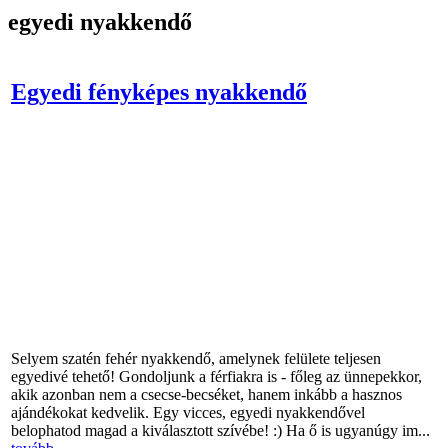
egyedi nyakkendő
Egyedi fényképes nyakkendő
Selyem szatén fehér nyakkendő, amelynek felülete teljesen
egyedivé tehető! Gondoljunk a férfiakra is - főleg az ünnepekkor,
akik azonban nem a csecse-becséket, hanem inkább a hasznos
ajándékokat kedvelik. Egy vicces, egyedi nyakkendővel
belophatod magad a kiválasztott szívébe! :) Ha ő is ugyanúgy im...