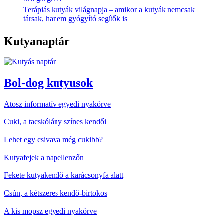
Terápiás kutyák világnapja – amikor a kutyák nemcsak
társak, hanem gyógyító segítők is
Kutyanaptár
Bol-dog kutyusok
Atosz informatív egyedi nyakörve
Cuki, a tacskólány színes kendői
Lehet egy csivava még cukibb?
Kutyafejek a napellenzőn
Fekete kutyakendő a karácsonyfa alatt
Csún, a kétszeres kendő-birtokos
A kis mopsz egyedi nyakörve