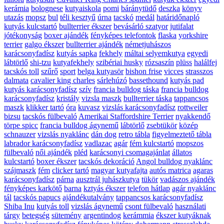
kerámia
bolognese
kutyaiskola
pomi
báránytüdő
deszka
könyv
utazás
mopsz
bul
téli kesztyű
úrna
tacskó
medál
határidőnapló
kutyás kulcstartó
bullterrier ékszer
bevásárló szatyor
jutifalat
jótékonyság
boxer ajándék
fényképes telefontok
flaska
yorkshire
terrier
galgo ékszer
bullterrier ajándék
németjuhászos
karácsonyfadísz
kutyás sapka
fekhely
máltai selyemkutya
egyedi
lábtörlő
shi-tzu
kutyafekhely
szibériai husky
rózsaszín
plüss
halálfej
tacskós toll
szűrő
sport
belga kutyasör
bishon frise
vicces
strasszos
dalmata
cavalier king charles
sárlehúzó
bassethound
kutyás pad
kutyás karácsonyfadísz
szív
francia bulldog táska
francia bulldog
karácsonyfadísz
kristály
vizsla maszk
bullterrier táska
tappancsos
maszk
klikker tartó
óra
kuvasz
vizslás karácsonyfadísz
rottweiler
bizsu
tacskós fülbevaló
Amerikai Staffordshire Terrier
nyakkendő
törpe spicc
francia bulldog ágynemű
lábtörlő
zsebtükör
közép
schnauzer
vizslás nyaklánc
dán dog
retro tábla
figyelmeztető tábla
labrador karácsonyfadísz
vadlazac
agár
fém kulcstartó
mopszos
fülbevaló
női ajándék
pléd
karácsonyi csomagajánlat
állatos
kulcstartó
boxer ékszer
tacskós dekoráció
Angol bulldog nyaklánc
szájmaszk
fém
clicker tartó
magyar kutyafajta
autós matrica
agaras
karácsonyfadísz
párna
ausztrál juhászkutya
tükör
vadászos ajándék
fényképes karkötő
barna
kztyás ékszer
telefon hátlap
agár nyaklánc
tál
tacskós papucs
ajándékutalvány
tappancsos karácsonyfadísz
Shiba Inu
kutyás toll
vizslás ágynemű
csont fülbevaló
használati
tárgy
betegség
sütemény
argentindog
kerámmia
ékszer kutyáknak