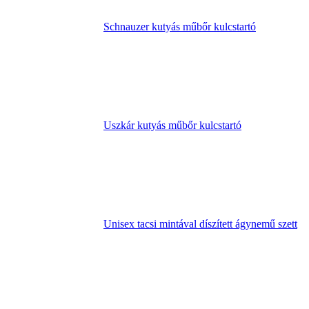
Schnauzer kutyás műbőr kulcstartó
Uszkár kutyás műbőr kulcstartó
Unisex tacsi mintával díszített ágynemű szett