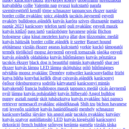
husky karácsonyfadísz
fényképes kötény
dobermann
stresszlabda
kutyabiléta
collie
Valentin nap
nyuszi
kulcstartó
parafa
szemüvegtörlő kendő
törpe schnauzer
tappancsos ékszer
naptár
border collie nyaklánc
spicc ajándék
tacskós ágynemű
egyedi
nyakörv
bulldogos ajándék
kutyás karóra
szives
dísznaptár
matrica
naptár 2023
karácsony
telefon tartó
puli nyaklánc
egyedi maszk
kutyás kitűző
pass tartó
varázsbögre
havanese
póráz
Bichon
bolognese
cápa
kínai meztelen kutya
állat
dog
tűzzománc medál
kutyás hátizsák
border collie ajándék
ír szetter
Basset hound
ajtótámasz
vizslás ékszer
agaras kulcstartó
yorkie
kuckó
támogatói
termék
törölköző
mopsz ágynemű
egyedi tornazsák
rágóka
egyedi
kutyás ajándék
oldaltáska
kutyás hűtőmágnes
kutyás pénztárca
tacskós ékszer
black dog is beautiful
mintás kutyakendő
shar pei
ékszer
kutyás lámpa
LED lámpa
skótjuhász
póló
hűtőmágnes
névtábla
mopsz nyaklánc
Demény
rottweiler karácsonyfadísz
frizbi
kutya biléta
konyhai kellék
divat
csivavás ajándék
karácsonyi
égősor
édesburgonya
sodrófa
kártyatartó
karácsonyi mintás
kutyakendő
francia bulldogos maszk
tappancs medál
cicás ágynemű
nyúl
lámpa
kutyás poháralátét
kutyás fülbevaló
Angol bulldog
puppy
asztali naptár
skót juhászkutya
kutyás nyaklánc
házi papucs
retriever
nemesacél nyaklánc
ajándéktasak
Shih tzu
bichon havanese
roti
levegőn szárított
kutyás határidőnapló
menhely
schnauzer
karácsonyfadísz
járvány
kis angol agár
tacskós nyaklánc
kutyágy
kutyás szatyor
autóillatosító
LED
kutyás kiegészítő
karácsonyi
dekoráció
french buldog
szőnyeg
kerámia
garnéla
vizslás táska