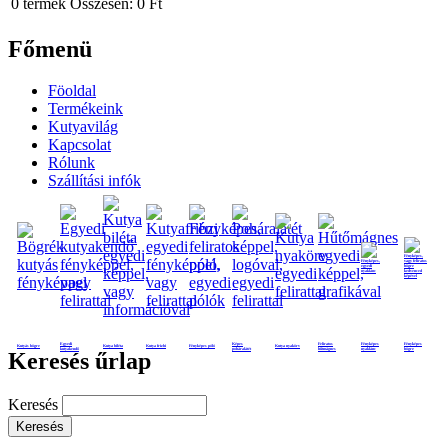
0
termék
Összesen:
0 Ft
Főmenü
Föoldal
Termékeink
Kutyavilág
Kapcsolat
Rólunk
Szállítási infók
Egyedi
Képes
Feliratos
Fényképes
Fényképes
Kutyás bögre
Kutya biléta
Kutya frizbi
Fényképes póló
Kutya nyakörv
kutyakendő
poháralátét
hűtmágnes
nyaklánc
bögre
Keresés űrlap
Keresés