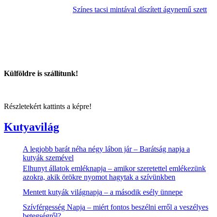
Színes tacsi mintával díszített ágynemű szett
Külföldre is szállítunk!
Részletekért kattints a képre!
Kutyavilág
A legjobb barát néha négy lábon jár – Barátság napja a
kutyák szemével
Elhunyt állatok emléknapja – amikor szeretettel emlékezünk
azokra, akik örökre nyomot hagytak a szívünkben
Mentett kutyák világnapja – a második esély ünnepe
Szívférgesség Napja – miért fontos beszélni erről a veszélyes
betegségről?