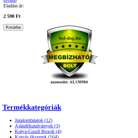
tovább
Eladási ár:
2 590 Ft
Termékkategóriák
Jutalomfalatok (12)
Ajándékutalványok (3)
Kutya-Gazdi Boxok (4)
Kutyás ékszerek (164)