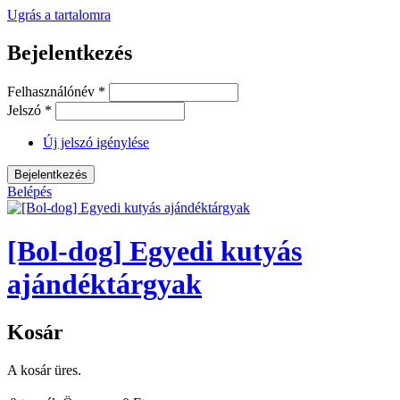
Ugrás a tartalomra
Bejelentkezés
Felhasználónév
*
Jelszó
*
Új jelszó igénylése
Belépés
[Bol-dog] Egyedi kutyás
ajándéktárgyak
Kosár
A kosár üres.