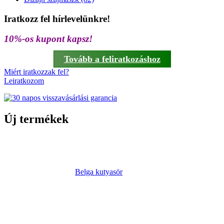
Iratkozz fel hírlevelünkre!
10%-os kupont kapsz!
Tovább a feliratkozáshoz
Miért iratkozzak fel?
Leiratkozom
Új termékek
Belga kutyasör