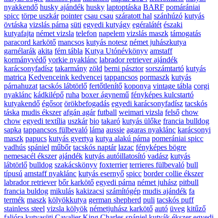
nyakkendő
husky ajándék
husky
laptoptáska
BARF
pomárániai
spicc
törpe uszkár
pointer
csau csau
száratott hal
szánhúzó
kutyás
övtáska
vizslás párna
süti
egyedi kutyágy
egéralátét
északi
kutyafajta
német vizsla
telefon
napelem
vizslás maszk
támogatás
paracord karkötő
mancsos
kutyás notesz
német juhászkutya
garnélarák
akita
fém tábla
Kutya Utónévkönyv
amstaff
kormányvédő
yorkie nyaklánc
labrador retriever ajándék
karácsonyfadísz
takarmány
zöld
berni pásztor
sorszámtartó
kutyás
matrica
Kedvenceink kedvencei
tappancsos
pormaszk
kutyás
párnahuzat
tacskós lábtörlő
fertőtlenítő
koponya
vintage tábla
corgi
nyaklánc
kádkilépő
ruha
boxer ágynemű
fényképes kulcstartó
kutyakendő
égősor
örökbefogadás
egyedi karácsonyfadísz
tacskós
táska
mudis ékszer
afgán agár
futball
weimari vizsla
felső
chow
chow
egyedi textília
uszkár
bio
takaró
kutyás ülőke
francia bulldog
sapka
tappancsos fülbevaló
láma
aussie
agaras nyaklánc
karácsonyi
maszk
papucs
kutyás gyertya
kutya alakú párna
pomerániai spicc
vadhús
spániel
műbőr
tacskós naptár
lazac
fényképes bögre
nemesacél ékszer
ajándék
kutyás autóillatosító
vadász
kutyás
lábtörlő
bulldog
szakácskönyv
foxterrier
terrieres fülbevaló
bull
típusú
amstaff nyaklánc
kutyás esernyő
spicc
border collie ékszer
labrador retriever
bőr karkötő
egyedi párna
német juhász
pitbull
francia buldog
mikulás
kakizacsi
számítógép
mudis ajándék
fa
termék
maszk
kölyökkutya
german shepherd
puli
tacskós puff
stainless steel
vizsla kölyök
németjuhász karkötő
autó
üveg
kitűző
falióra
kutyasüti
Cavalier King Charles spániel
kutyák ékszer
egyedi