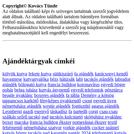
Copyright© Kovács Tünde
Az oldalon található képi és szöveges tartalmak szerzői jogvédelem
alatt állnak. Az oldalon található tartalom bármilyen formában
történő másolása, módosítása, átalakítása vagy kiegészítése tilos.
Felhasználásukhoz közvetlenül a szerzői jog tulajdonosától vagy
meghatalmazottjától kell engedélyt beszerezni.
Ajándéktárgyak címkéi
kölyök kutya
fekete kutya
sütikiszúró
fa ajándék
karácsonyi kendő
havagnese
kutyanyalóka
bézs
hátizsák
labi
tacskós ajándék
labrador
ajándék
bólogató kutya
francia bulldog
koronavírus
egyedi bögre
pohár
belga juhász
kutyás ágynemű
egyedi telefontok
pénztárca
beagle nyaklánc
boxeres ajándék
fa tábla
Demény a kötsög
tappancsos karkötő
fényképes nyakkendő
csont
egyedi üveg
németjuhász ajándék
westie ajándék
fogtisztító
agaras ajándék
Leonbergi
gazdi
esernyő
táskadísz
fa
partedli
corgi
csau-csau
szálkás szőrű tacskó
pad
tacskós kulcstartó
skótjuhász nyaklánc
boxer
macska
francia bulldog ékszer
pomerániai ékszer
textil
fehérnemű
németjuhász szatyor
yorkie ajándék
cocker spániel
kutyás bögre
tacskós pad
karantén
naptár 2024
telefontartó
kutyás