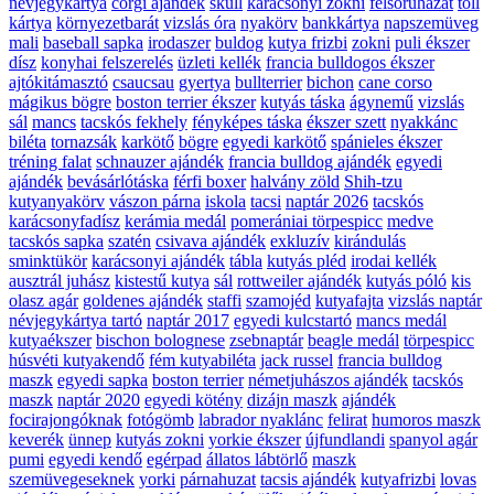
névjegykártya
corgi ajándék
skull
karácsonyi zokni
felsőruházat
toll
kártya
környezetbarát
vizslás óra
nyakörv
bankkártya
napszemüveg
mali
baseball sapka
irodaszer
buldog
kutya frizbi
zokni
puli ékszer
dísz
konyhai felszerelés
üzleti kellék
francia bulldogos ékszer
ajtókitámasztó
csaucsau
gyertya
bullterrier
bichon
cane corso
mágikus bögre
boston terrier ékszer
kutyás táska
ágynemű
vizslás
sál
mancs
tacskós fekhely
fényképes táska
ékszer szett
nyakkánc
biléta
tornazsák
karkötő
bögre
egyedi karkötő
spánieles ékszer
tréning falat
schnauzer ajándék
francia bulldog ajándék
egyedi
ajándék
bevásárlótáska
férfi boxer
halvány zöld
Shih-tzu
kutyanyakörv
vászon párna
iskola
tacsi
naptár 2026
tacskós
karácsonyfadísz
kerámia medál
pomerániai törpespicc
medve
tacskós sapka
szatén
csivava ajándék
exkluzív
kirándulás
sminktükör
karácsonyi ajándék
tábla
kutyás pléd
irodai kellék
ausztrál juhász
kistestű kutya
sál
rottweiler ajándék
kutyás póló
kis
olasz agár
goldenes ajándék
staffi
szamojéd
kutyafajta
vizslás naptár
névjegykártya tartó
naptár 2017
egyedi kulcstartó
mancs medál
kutyaékszer
bischon bolognese
zsebnaptár
beagle medál
törpespicc
húsvéti kutyakendő
fém kutyabiléta
jack russel
francia bulldog
maszk
egyedi sapka
boston terrier
németjuhászos ajándék
tacskós
maszk
naptár 2020
egyedi kötény
dizájn maszk
ajándék
focirajongóknak
fotógömb
labrador nyaklánc
felirat
humoros maszk
keverék
ünnep
kutyás zokni
yorkie ékszer
újfundlandi
spanyol agár
pumi
egyedi kendő
egérpad
állatos lábtörlő
maszk
szemüvegeseknek
yorki
párnahuzat
tacsis ajándék
kutyafrizbi
lovas