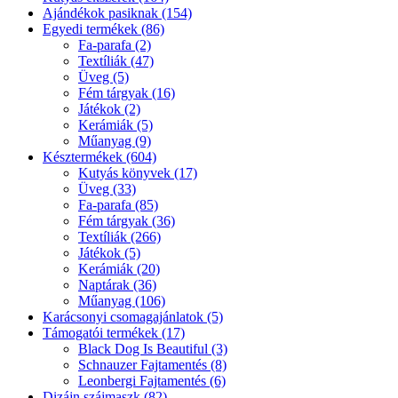
Ajándékok pasiknak (154)
Egyedi termékek (86)
Fa-parafa (2)
Textíliák (47)
Üveg (5)
Fém tárgyak (16)
Játékok (2)
Kerámiák (5)
Műanyag (9)
Késztermékek (604)
Kutyás könyvek (17)
Üveg (33)
Fa-parafa (85)
Fém tárgyak (36)
Textíliák (266)
Játékok (5)
Kerámiák (20)
Naptárak (36)
Műanyag (106)
Karácsonyi csomagajánlatok (5)
Támogatói termékek (17)
Black Dog Is Beautiful (3)
Schnauzer Fajtamentés (8)
Leonbergi Fajtamentés (6)
Dizájn szájmaszk (82)