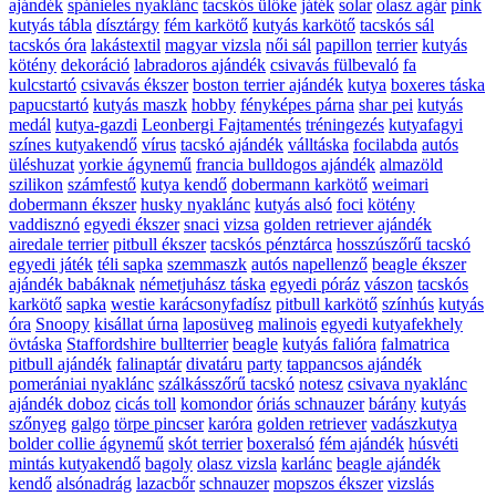
ajándék
spánieles nyaklánc
tacskós ülőke
játék
solar
olasz agár
pink
kutyás tábla
dísztárgy
fém karkötő
kutyás karkötő
tacskós sál
tacskós óra
lakástextil
magyar vizsla
női sál
papillon
terrier
kutyás
kötény
dekoráció
labradoros ajándék
csivavás fülbevaló
fa
kulcstartó
csivavás ékszer
boston terrier ajándék
kutya
boxeres táska
papucstartó
kutyás maszk
hobby
fényképes párna
shar pei
kutyás
medál
kutya-gazdi
Leonbergi Fajtamentés
tréningezés
kutyafagyi
színes kutyakendő
vírus
tacskó ajándék
válltáska
focilabda
autós
üléshuzat
yorkie ágynemű
francia bulldogos ajándék
almazöld
szilikon
számfestő
kutya kendő
dobermann karkötő
weimari
dobermann ékszer
husky nyaklánc
kutyás alsó
foci
kötény
vaddisznó
egyedi ékszer
snaci
vizsa
golden retriever ajándék
airedale terrier
pitbull ékszer
tacskós pénztárca
hosszúszőrű tacskó
egyedi játék
téli sapka
szemmaszk
autós napellenző
beagle ékszer
ajándék babáknak
németjuhász táska
egyedi póráz
vászon
tacskós
karkötő
sapka
westie karácsonyfadísz
pitbull karkötő
színhús
kutyás
óra
Snoopy
kisállat úrna
laposüveg
malinois
egyedi kutyafekhely
övtáska
Staffordshire bullterrier
beagle
kutyás falióra
falmatrica
pitbull ajándék
falinaptár
divatáru
party
tappancsos ajándék
pomerániai nyaklánc
szálkásszőrű tacskó
notesz
csivava nyaklánc
ajándék doboz
cicás toll
komondor
óriás schnauzer
bárány
kutyás
szőnyeg
galgo
törpe pincser
karóra
golden retriever
vadászkutya
bolder collie ágynemű
skót terrier
boxeralsó
fém ajándék
húsvéti
mintás kutyakendő
bagoly
olasz vizsla
karlánc
beagle ajándék
kendő
alsónadrág
lazacbőr
schnauzer
mopszos ékszer
vizslás