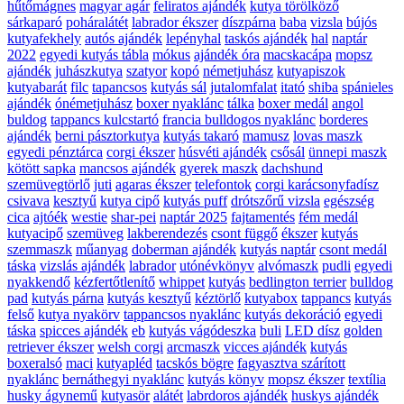
hűtőmágnes
magyar agár
feliratos ajándék
kutya törölköző
sárkaparó
poháralátét
labrador ékszer
díszpárna
baba
vizsla
bújós
kutyafekhely
autós ajándék
lepényhal
taskós ajándék
hal
naptár
2022
egyedi kutyás tábla
mókus
ajándék óra
macskacápa
mopsz
ajándék
juhászkutya
szatyor
kopó
németjuhász
kutyapiszok
kutyabarát
filc
tapancsos
kutyás sál
jutalomfalat
itató
shiba
spánieles
ajándék
ónémetjuhász
boxer nyaklánc
tálka
boxer medál
angol
buldog
tappancs kulcstartó
francia bulldogos nyaklánc
borderes
ajándék
berni pásztorkutya
kutyás takaró
mamusz
lovas maszk
egyedi pénztárca
corgi ékszer
húsvéti ajándék
csősál
ünnepi maszk
kötött sapka
mancsos ajándék
gyerek maszk
dachshund
szemüvegtörlő
juti
agaras ékszer
telefontok
corgi karácsonyfadísz
csivava
kesztyű
kutya cipő
kutyás puff
drótszőrű vizsla
egészség
cica
ajtóék
westie
shar-pei
naptár 2025
fajtamentés
fém medál
kutyacipő
szemüveg
lakberendezés
csont függő
ékszer
kutyás
szemmaszk
műanyag
doberman ajándék
kutyás naptár
csont medál
táska
vizslás ajándék
labrador
utónévkönyv
alvómaszk
pudli
egyedi
nyakkendő
kézfertőtlenítő
whippet
kutyás
bedlington terrier
bulldog
pad
kutyás párna
kutyás kesztyű
kéztörlő
kutyabox
tappancs
kutyás
felső
kutya nyakörv
tappancsos nyaklánc
kutyás dekoráció
egyedi
táska
spicces ajándék
eb
kutyás vágódeszka
buli
LED dísz
golden
retriever ékszer
welsh corgi
arcmaszk
vicces ajándék
kutyás
boxeralsó
maci
kutyapléd
tacskós bögre
fagyasztva szárított
nyaklánc
bernáthegyi nyaklánc
kutyás könyv
mopsz ékszer
textília
husky ágynemű
kutyasör
alátét
labrdoros ajándék
huskys ajándék