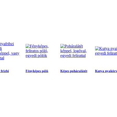
frizbi
Fényképes póló
Képes poháralátét
Kutya nyakör