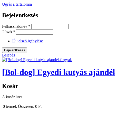
Ugrás a tartalomra
Bejelentkezés
Felhasználónév
*
Jelszó
*
Új jelszó igénylése
Belépés
[Bol-dog] Egyedi kutyás ajándé
Kosár
A kosár üres.
0
termék
Összesen:
0 Ft