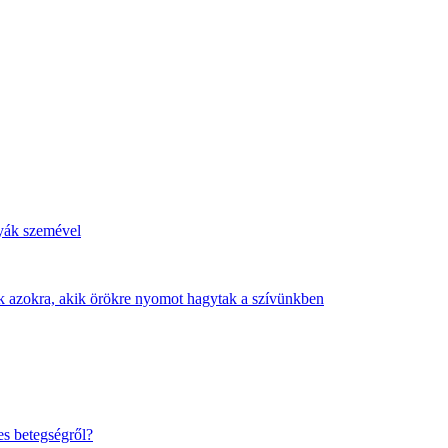
tyák szemével
nk azokra, akik örökre nyomot hagytak a szívünkben
es betegségről?