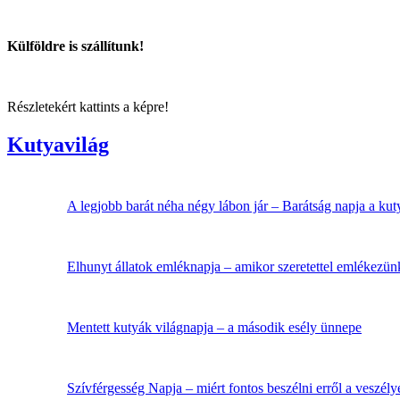
Külföldre is szállítunk!
Részletekért kattints a képre!
Kutyavilág
A legjobb barát néha négy lábon jár – Barátság napja a ku
Elhunyt állatok emléknapja – amikor szeretettel emlékezü
Mentett kutyák világnapja – a második esély ünnepe
Szívférgesség Napja – miért fontos beszélni erről a veszély