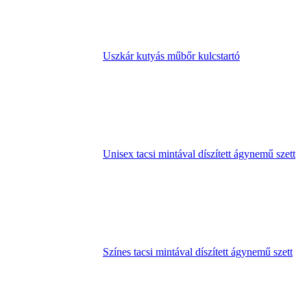
Uszkár kutyás műbőr kulcstartó
Unisex tacsi mintával díszített ágynemű szett
Színes tacsi mintával díszített ágynemű szett