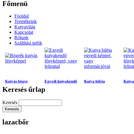
Főmenü
Föoldal
Termékeink
Kutyavilág
Kapcsolat
Rólunk
Szállítási infók
Kutyás bögre
Egyedi kutyakendő
Kutya biléta
Kutya 
Keresés űrlap
Keresés
lazacbőr