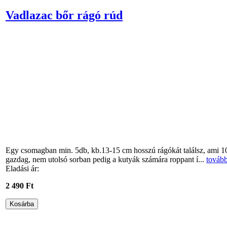
Vadlazac bőr rágó rúd
Egy csomagban min. 5db, kb.13-15 cm hosszú rágókát találsz, ami 1
gazdag, nem utolsó sorban pedig a kutyák számára roppant í...
továb
Eladási ár:
2 490 Ft