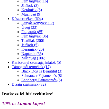
Fém tárgyak (16)
Játékok (2)
Kerámiák (5)
Műanyag (9)
Késztermékek (604)
Kutyás könyvek (17)
Üveg (33)
Fa-parafa (85)
Fém tárgyak (36)
Textíliák (266)
Játékok (5)
Kerámiák (20)
Naptárak (36)
Műanyag (106)
Karácsonyi csomagajánlatok (5)
Támogatói termékek (17)
Black Dog Is Beautiful (3)
Schnauzer Fajtamentés (8)
Leonbergi Fajtamentés (6)
Dizájn szájmaszk (82)
Iratkozz fel hírlevelünkre!
10%-os kupont kapsz!