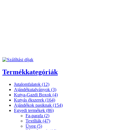
Termékkategóriák
Jutalomfalatok (12)
Ajándékutalványok (3)
Kutya-Gazdi Boxok (4)
Kutyás ékszerek (164)
Ajándékok pasiknak (154)
Egyedi termékek (86)
Fa-parafa (2)
Textíliák (47)
Üveg (5)