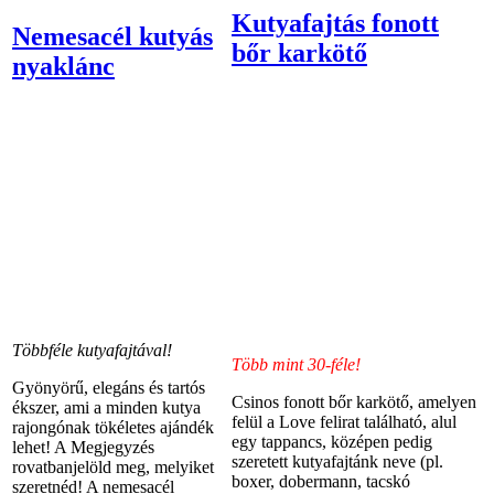
Kutyafajtás fonott
Nemesacél kutyás
bőr karkötő
nyaklánc
Többféle kutyafajtával!
Több mint 30-féle!
Gyönyörű, elegáns és tartós
Csinos fonott bőr karkötő, amelyen
ékszer, ami a minden kutya
felül a Love felirat található, alul
rajongónak tökéletes ajándék
egy tappancs, középen pedig
lehet! A Megjegyzés
szeretett kutyafajtánk neve (pl.
rovatbanjelöld meg, melyiket
boxer, dobermann, tacskó
szeretnéd! A nemesacél