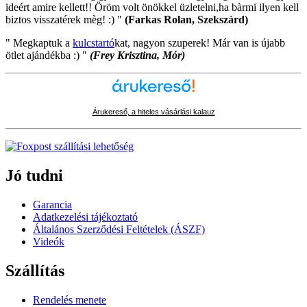
ideért amire kellett!! Öröm volt önökkel üzletelni,ha bàrmi ilyen kell
biztos visszatérek mèg! :) "
(Farkas Rolan, Szekszárd)
" Megkaptuk a
kulcstartó
kat, nagyon szuperek! Már van is újabb
ötlet ajándékba :) "
(Frey Krisztina, Mór)
Árukereső, a hiteles vásárlási kalauz
Jó tudni
Garancia
Adatkezelési tájékoztató
Általános Szerződési Feltételek (ÁSZF)
Videók
Szállítás
Rendelés menete