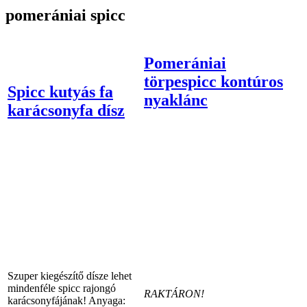
pomerániai spicc
Pomerániai
törpespicc kontúros
Spicc kutyás fa
nyaklánc
karácsonyfa dísz
Szuper kiegészítő dísze lehet
mindenféle spicc rajongó
RAKTÁRON!
karácsonyfájának! Anyaga: