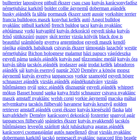
bullterrier
laposüveg
pitbull ékszer
csau csau
kutyás karácsonyfadísz
németjuhász karkötő
bolder collie ágynemű
doberman ajándék
husky ajándék
fa tábla
pormaszk
ékszer szett
aussie
yorkshire terrier
francia bulldogos maszk
konyhai kellék
autó
Angol bulldog
nyaklánc
pitbull karkötő
french buldog
tacsi
kutyás nyaklánc
ajtótámasz
yorki
kutyapléd
kutyás dekoráció
egyedi táska
kutyás
felső
sütikiszúró
puppy
skót terrier
vizsla kölyök
black dog is
beautiful
számítógép
gyertya
argentindog
egyedi maszk
kendő
rágóka
ajándék babáknak
csivavás ékszer
támogatás
lazacbőr
westie
németjuhász
Bichon bolognese
malamut
házi papucs
vágódeszka
egyedi párna
taskós ajándék
kutyás pad
tűzzománc medál
kutyás óra
kutyás tábla
tacskós ajándék
irodaszer
agár
irodai kellék
labradoros
ajándék
sál
kutyás esernyő
naptár 2020
Demény a kötsög
mopsz
ágynemű
kutyás gyertya
tappancsos
yorkie
szamojéd
egyedi bögre
schnauzer ajándék
vizslás ajándék
ajándékutalvány
vizslás
hűtőmágnes
nyúl
spicc ajándék
dísznaptár
egyedi ajándék
whippet
mókus
Basset hound
sapka
kutya frizbi
schnauzer
csivava nyaklánc
maszk
amstaff nyaklánc
welsh corgi
yorkie ágynemű
macska
máltai
selyemkutya
tacskós fülbevaló
havanese
kutyás kesztyű
golden
retriever
amstaff ajándék
corgi ékszer
kutyás kiegészítő
flaska
labi
kutyafekhely
Demény
karácsonyi dekoráció
foxterrier
spanyol agár
tappancsos fülbevaló
spánieles ékszer
kutyás nyakkendő
tacskós
hűtőmágnes
levegőn szárított
skót juhászkutya
agaras ajándék
karácsonyi csomagajánlat
autós napellenző
divat
vizslás nyaklánc
dobermann karkötő
tacskó
nemesacél nyaklánc
paracord
fém
beagle