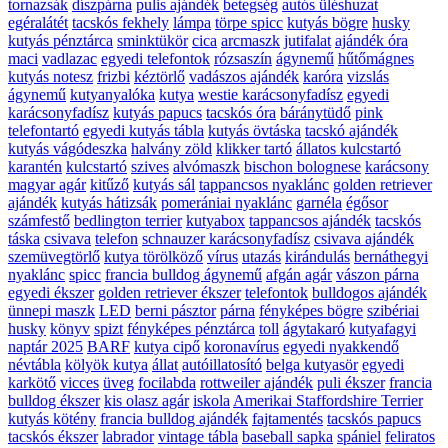
tornazsák
díszpárna
pulis ajándék
betegség
autós üléshuzat
egéralátét
tacskós fekhely
lámpa
törpe spicc
kutyás bögre
husky
kutyás pénztárca
sminktükör
cica
arcmaszk
jutifalat
ajándék óra
maci
vadlazac
egyedi telefontok
rózsaszín
ágynemű
hűtőmágnes
kutyás notesz
frizbi
kéztörlő
vadászos ajándék
karóra
vizslás
ágynemű
kutyanyalóka
kutya
westie karácsonyfadísz
egyedi
karácsonyfadísz
kutyás papucs
tacskós óra
báránytüdő
pink
telefontartó
egyedi kutyás tábla
kutyás övtáska
tacskó ajándék
kutyás vágódeszka
halvány zöld
klikker tartó
állatos kulcstartó
karantén
kulcstartó
szives
alvómaszk
bischon bolognese
karácsony
magyar agár
kitűző
kutyás sál
tappancsos nyaklánc
golden retriever
ajándék
kutyás hátizsák
pomerániai nyaklánc
garnéla
égősor
számfestő
bedlington terrier
kutyabox
tappancsos ajándék
tacskós
táska
csivava
telefon
schnauzer karácsonyfadísz
csivava ajándék
szemüvegtörlő
kutya törölköző
vírus
utazás
kirándulás
bernáthegyi
nyaklánc
spicc
francia bulldog ágynemű
afgán agár
vászon párna
egyedi ékszer
golden retriever ékszer
telefontok
bulldogos ajándék
ünnepi maszk
LED
berni pásztor
párna
fényképes bögre
szibériai
husky
könyv
spizt
fényképes pénztárca
toll
ágytakaró
kutyafagyi
naptár 2025
BARF
kutya cipő
koronavírus
egyedi nyakkendő
névtábla
kölyök kutya
állat
autóillatosító
belga kutyasör
egyedi
karkötő
vicces
üveg
focilabda
rottweiler ajándék
puli ékszer
francia
bulldog ékszer
kis olasz agár
iskola
Amerikai Staffordshire Terrier
kutyás kötény
francia bulldog ajándék
fajtamentés
tacskós papucs
tacskós ékszer
labrador
vintage tábla
baseball sapka
spániel
feliratos