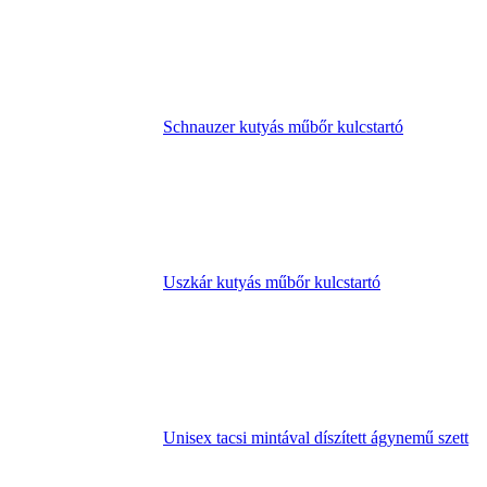
Schnauzer kutyás műbőr kulcstartó
Uszkár kutyás műbőr kulcstartó
Unisex tacsi mintával díszített ágynemű szett