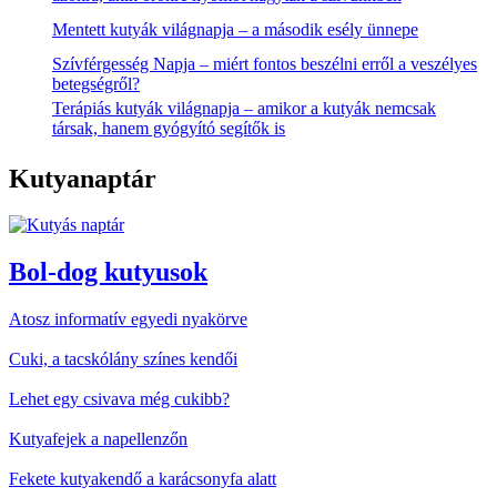
Mentett kutyák világnapja – a második esély ünnepe
Szívférgesség Napja – miért fontos beszélni erről a veszélyes
betegségről?
Terápiás kutyák világnapja – amikor a kutyák nemcsak
társak, hanem gyógyító segítők is
Kutyanaptár
Bol-dog kutyusok
Atosz informatív egyedi nyakörve
Cuki, a tacskólány színes kendői
Lehet egy csivava még cukibb?
Kutyafejek a napellenzőn
Fekete kutyakendő a karácsonyfa alatt