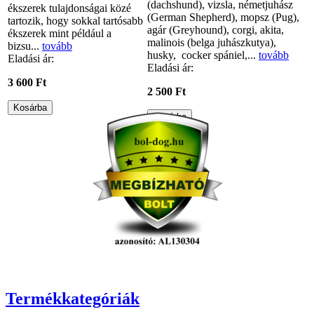
(dachshund), vizsla, németjuhász
ékszerek tulajdonságai közé
(German Shepherd), mopsz (Pug),
tartozik, hogy sokkal tartósabb
agár (Greyhound), corgi, akita,
ékszerek mint például a
malinois (belga juhászkutya),
bizsu...
tovább
husky, cocker spániel,...
tovább
Eladási ár:
Eladási ár:
3 600 Ft
2 500 Ft
Termékkategóriák