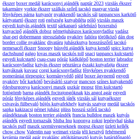
ékszer
boxer medál
karácsonyi ajándék
naptár 2023
vizslás ékszer
takarmány
yorkie ékszer
szálkás szőrű tacskó
magyar vizsla
fényképes párna
kutyasör
nyakkendő
tacskós sál
tappancsos karkötő
kártyatartó
ékszer
roti
egészség
kutyabiléta
póló
vizslás maszk
egyedi kutyás ajándék
textil
sárkaparó
sárlehúzó
boxeralsó
kutyacipő
ajándék doboz
németjuhászos karácsonyfadísz
vadász
shar-pei
dobermann
stresszlabda
nyakörv
falióra
törölköző
dán dog
border collie nyaklánc
divatáru
juhászkutya
hosszúszőrű tacskó
nemesacél ékszer
Snoopy
húsvéti ajándék
kutya kendő
spicc kutya
dachshund
galgo
lovas maszk
tacskós toll
snaci
tappancs kulcstartó
egyedi kulcstartó
csau-csau
póráz
kádkilépő
boston terrier
labrador
karácsonyfadísz
kztyás ékszer
pénztárca
északi kutyafajta
ékszer
kutyáknak
kuvasz
corgi karácsonyfadísz
fényképes nyakkendő
pomerániai törpespicc
kormányvédő
pléd
boxer ágynemű
egyedi
nyakörv
bőr karkötő
bevásárló szatyor
mancsos
színes kutyakendő
édesburgonya
karácsonyi maszk
uszkár
mopsz
fém kulcstartó
fotógömb
barna
ajándék focirajongóknak
kis angol agár
egyedi
póráz
fényképes ajándék
egyedi játék
vizslás sál
kutyaékszer
csivavás fülbevaló
bújós kutyafekhely
kutyás szatyor
medál
tacskós
sapka
kakizacsi
német juhász
plüss
hosszú szőrű tacskó
ajándéktasak
boston terrier ajándék
francia bulldog maszk
kutyás
ajándék
egyedi tornazsák
Shiba Inu
koponya
zokni
lepényhal
táska
tacskós puff
maszk szemüvegeseknek
mopsz ékszer
üzleti kellék
chow chow
Valentin nap
weimari vizsla
téli kesztyű
fehérnemű
kerámia medál
agár nyaklánc
ajtókitámasztó
kutyás határidőnapló