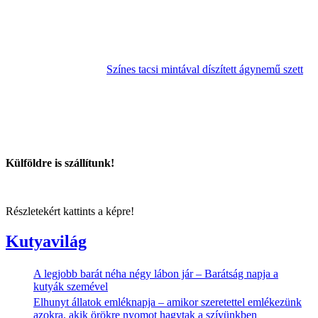
Színes tacsi mintával díszített ágynemű szett
Külföldre is szállítunk!
Részletekért kattints a képre!
Kutyavilág
A legjobb barát néha négy lábon jár – Barátság napja a
kutyák szemével
Elhunyt állatok emléknapja – amikor szeretettel emlékezünk
azokra, akik örökre nyomot hagytak a szívünkben