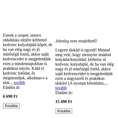
Ennek a szuper, unisex
oldaltáska elejére kérheted
Jelenleg nem rendelhető!
kedvenc kutyafajtád képét, de
ha van elég nagy és jó
Legyen táskád is egyedi! Mutasd
minőségű fotód, akkor saját
meg vele, hogy mennyire imádod
kedvencedet is megjelenítjük
kutyádat/kutyáidat: kérhetsz rá
ezen a mindennapokban is
kedvenc kutyafajtát, de ha van elég
praktikus tatyón. Küld el
nagy és jó minőségű fotód, akkor
kedvenc fotódat, és
saját kedvenceidet is megjelenítjük
megmondjuk, alkalmas-e a
ezen a nagyszerű és praktikus
tásk...
tovább
táskán! (A nyomat kétoldalas,...
Eladási ár:
tovább
Eladási ár:
6 690 Ft
15 490 Ft