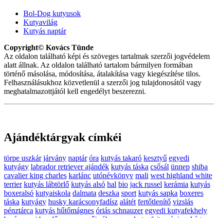
Bol-Dog kutyusok
Kutyavilág
Kutyás naptár
Copyright© Kovács Tünde
Az oldalon található képi és szöveges tartalmak szerzői jogvédelem
alatt állnak. Az oldalon található tartalom bármilyen formában
történő másolása, módosítása, átalakítása vagy kiegészítése tilos.
Felhasználásukhoz közvetlenül a szerzői jog tulajdonosától vagy
meghatalmazottjától kell engedélyt beszerezni.
Ajándéktárgyak címkéi
törpe uszkár
járvány
naptár
óra
kutyás takaró
kesztyű
egyedi
kutyágy
labrador retriever ajándék
kutyás táska
csősál
ünnep
shiba
cavalier king charles
karlánc
utónévkönyv
mali
west highland white
terrier
kutyás lábtörlő
kutyás alsó
hal
bio
jack russel
kerámia
kutyás
boxeralsó
kutyaiskola
dalmata
deszka
sport
kutyás sapka
boxeres
táska
kutyágy
husky karácsonyfadísz
alátét
fertőtlenítő
vizslás
pénztárca
kutyás hűtőmágnes
óriás schnauzer
egyedi kutyafekhely