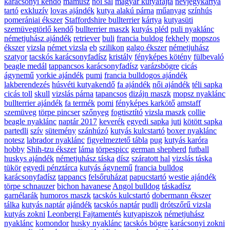
karácsonyi kendő
mamusz
női sál
magyar kutyafajta
névjegykártya
tartó
exkluzív
lovas ajándék
kutya alakú párna
műanyag
színhús
pomerániai ékszer
Staffordshire bullterrier
kártya
kutyasüti
szemüvegtörlő kendő
bullterrier maszk
kutyás pléd
puli nyaklánc
németjuhász ajándék
retriever
buli
francia buldog
fekhely
mopszos
ékszer
vizsla
német vizsla
eb
szilikon
galgo ékszer
németjuhász
szatyor
tacskós karácsonyfadísz
kristály
fényképes kötény
fülbevaló
beagle medál
tappancsos karácsonyfadísz
varázsbögre
cicás
ágynemű
yorkie ajándék
pumi
francia bulldogos ajándék
lakberendezés
húsvéti kutyakendő
fa ajándék
női ajándék
téli sapka
cicás toll
skull
vizslás párna
tapancsos
dizájn maszk
mopsz nyaklánc
bullterrier ajándék
fa termék
pomi
fényképes karkötő
amstaff
szemüveg
törpe pincser
szőnyeg
fogtisztító
vizsla maszk
collie
beagle nyaklánc
naptár 2017
keverék
egyedi sapka
juti
kötött sapka
partedli
szív
sütemény
szánhúzó
kutyás kulcstartó
boxer nyaklánc
notesz
labrador nyaklánc
figyelmeztető tábla
pug
kutyás karóra
hobby
Shih-tzu ékszer
láma
törpespicc
german shepherd
futball
huskys ajándék
németjuhász táska
dísz
száratott hal
vizslás táska
tükör
egyedi pénztárca
kutyás ágynemű
francia bulldog
karácsonyfadísz
tappancs
felsőruházat
papucstartó
westie ajándék
törpe schnauzer
bichon havanese
Angol bulldog
táskadísz
garnélarák
humoros maszk
tacskós kulcstartó
dobermann ékszer
tálka
kutyás naptár
ajándék
tacskós naptár
pudli
drótszőrű vizsla
kutyás zokni
Leonbergi Fajtamentés
kutyapiszok
németjuhász
nyaklánc
komondor
husky nyaklánc
tacskós bögre
karácsonyi zokni