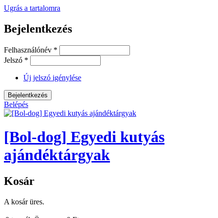
Ugrás a tartalomra
Bejelentkezés
Felhasználónév
*
Jelszó
*
Új jelszó igénylése
Belépés
[Bol-dog] Egyedi kutyás
ajándéktárgyak
Kosár
A kosár üres.