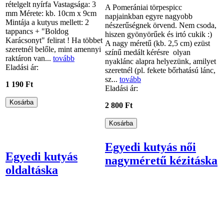
rételgelt nyírfa Vastagsága: 3
A Pomerániai törpespicc
mm Mérete: kb. 10cm x 9cm
napjainkban egyre nagyobb
Mintája a kutyus mellett: 2
nészerűségnek örvend. Nem csoda,
tappancs + "Boldog
hiszen gyönyörűek és irtó cukik :)
Karácsonyt" felirat ! Ha többet
A nagy méretű (kb. 2,5 cm) ezüst
szeretnél belőle, mint amennyi
színű medált kérésre olyan
raktáron van...
tovább
nyaklánc alapra helyezünk, amilyet
Eladási ár:
szeretnél (pl. fekete bőrhatású lánc,
sz...
tovább
1 190 Ft
Eladási ár:
2 800 Ft
Egyedi kutyás női
Egyedi kutyás
nagyméretű kézitáska
oldaltáska