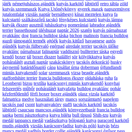
játék
németjuhászos ajándék
kutyás karkötő
lábtörlő
retro tábla
zöld
kutyás szemmaszk
Kutya Utónévkönyv
gyerek maszk
napszemüveg
jutalomfalat
vizslás naptár
bernáthegyi
kínai meztelen kutya
fa
kulcstartó
szálkásszőrű tacskó
fényképes kulcstartó
kutyás lámpa
kutyák ékszer
ausztrál juhászkutya
pomerániai
labrador ajándék
terrier
bassethound
üléshuzat
naptár 2026
szatén
kutyás párnahuzat
nyakkánc
dog
francia bulldog táska
bichon
malinois
francia bulldog
gazdi
támogatói termék
ajtóék
kutyás kitűző
havagnese
autós
ajándék
kutyás fülbevaló
egérpad
airedale terrier
tacskós ülőke
nyaklánc
párnahuzat
falinaptár
vaddisznó
bullterrier táska
egyedi
kendő
boxer
tál
boxer ékszer
halálfej
sör
kölyökkutya
kutyás
poháralátét
asztali naptár
szakácskönyv
tacskós dekoráció
husky
ágynemű
határidőnapló
cápa
kisállat úrna
doberman
újfundlandi
mintás kutyakendő
solar
szemmaszk
vizsa
beagle ajándék
staffordshire terrier
francia bulldogos ékszer
oldaltáska
ruha
fa
Leonbergi
bizsu
textília
karácsonyi mintás kutyakendő
konyhai
felszerelés
műbőr
poháralátét
kutyafajta
bulldog nyaklánc
pohár
kézfertőtlenítő
férfi boxer
boxer ajándék
olasz vizsla
karkötő
falmatrica
medve
használati tárgy
mancs
sorszámtartó
napelem
tacskós pad
csont
kutyanyakörv
staffi
tacskós karkötő
tacskós
lábtörlő
csaucsau
mancsos ajándék
környezetbarát
francia bulldog
sapka
berni pásztorkutya
kutya biléta
bull típusú
Shih-tzu
kutyás
medál
tappancs medál
vadászkutya
bólogató kutya
paracord karkötő
mudis ajándék
vizslás karácsonyfadísz
kutyás póló
kutyás
bézs
mancs medál
vadhús
border collie ajándék
karácsonyi égősor
pass