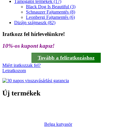
Támogatói termékek (17)
Black Dog Is Beautiful (3)
Schnauzer Fajtamentés (8)
Leonbergi Fajtamentés (6)
Dizájn szájmaszk (82)
Iratkozz fel hírlevelünkre!
10%-os kupont kapsz!
Tovább a feliratkozáshoz
Miért iratkozzak fel?
Leiratkozom
Új termékek
Belga kutyasör