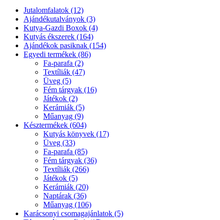
Jutalomfalatok (12)
Ajándékutalványok (3)
Kutya-Gazdi Boxok (4)
Kutyás ékszerek (164)
Ajándékok pasiknak (154)
Egyedi termékek (86)
Fa-parafa (2)
Textíliák (47)
Üveg (5)
Fém tárgyak (16)
Játékok (2)
Kerámiák (5)
Műanyag (9)
Késztermékek (604)
Kutyás könyvek (17)
Üveg (33)
Fa-parafa (85)
Fém tárgyak (36)
Textíliák (266)
Játékok (5)
Kerámiák (20)
Naptárak (36)
Műanyag (106)
Karácsonyi csomagajánlatok (5)