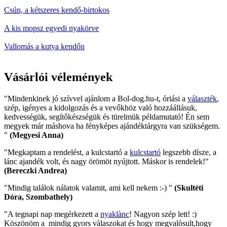
Csún, a kétszeres kendő-birtokos
A kis mopsz egyedi nyakörve
Vallomás a kutya kendőn
Vásárlói vélemények
"Mindenkinek jó szívvel ajánlom a Bol-dog.hu-t, óriási a
választék
,
szép, igényes a kidolgozás és a vevőkhöz való hozzáállásuk,
kedvességük, segítőkészségük és türelmük példamutató! Én sem
megyek már máshova ha fényképes ajándéktárgyra van szükségem.
"
(Megyesi Anna)
"Megkaptam a rendelést, a kulcstartó a
kulcstartó
legszebb dísze, a
lánc ajandék volt, és nagy örömöt nyújtott. Máskor is rendelek!"
(Bereczki Andrea)
"Mindig találok nálatok valamit, ami kell nekem :-) "
(Skultéti
Dóra, Szombathely)
"A tegnapi nap megérkezett a
nyaklànc
! Nagyon szép lett! :)
Köszönöm a mindig gyors vàlaszokat és hogy megvalòsult,hogy