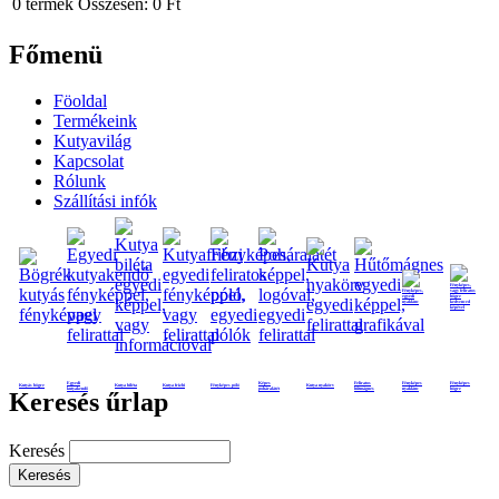
0
termék
Összesen:
0 Ft
Főmenü
Föoldal
Termékeink
Kutyavilág
Kapcsolat
Rólunk
Szállítási infók
Egyedi
Képes
Feliratos
Fényképes
Fényképes
Kutyás bögre
Kutya biléta
Kutya frizbi
Fényképes póló
Kutya nyakörv
kutyakendő
poháralátét
hűtmágnes
nyaklánc
bögre
Keresés űrlap
Keresés