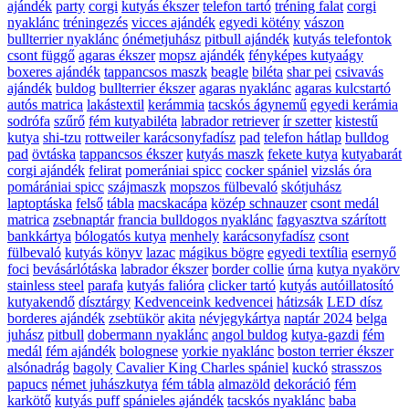
ajándék
party
corgi
kutyás ékszer
telefon tartó
tréning falat
corgi
nyaklánc
tréningezés
vicces ajándék
egyedi kötény
vászon
bullterrier nyaklánc
ónémetjuhász
pitbull ajándék
kutyás telefontok
csont függő
agaras ékszer
mopsz ajándék
fényképes kutyaágy
boxeres ajándék
tappancsos maszk
beagle
biléta
shar pei
csivavás
ajándék
buldog
bullterrier ékszer
agaras nyaklánc
agaras kulcstartó
autós matrica
lakástextil
kerámmia
tacskós ágynemű
egyedi kerámia
sodrófa
szűrő
fém kutyabiléta
labrador retriever
ír szetter
kistestű
kutya
shi-tzu
rottweiler karácsonyfadísz
pad
telefon hátlap
bulldog
pad
övtáska
tappancsos ékszer
kutyás maszk
fekete kutya
kutyabarát
corgi ajándék
felirat
pomerániai spicc
cocker spániel
vizslás óra
pomárániai spicc
szájmaszk
mopszos fülbevaló
skótjuhász
laptoptáska
felső
tábla
macskacápa
közép schnauzer
csont medál
matrica
zsebnaptár
francia bulldogos nyaklánc
fagyasztva szárított
bankkártya
bólogatós kutya
menhely
karácsonyfadísz
csont
fülbevaló
kutyás könyv
lazac
mágikus bögre
egyedi textília
esernyő
foci
bevásárlótáska
labrador ékszer
border collie
úrna
kutya nyakörv
stainless steel
parafa
kutyás falióra
clicker tartó
kutyás autóillatosító
kutyakendő
dísztárgy
Kedvenceink kedvencei
hátizsák
LED dísz
borderes ajándék
zsebtükör
akita
névjegykártya
naptár 2024
belga
juhász
pitbull
dobermann nyaklánc
angol buldog
kutya-gazdi
fém
medál
fém ajándék
bolognese
yorkie nyaklánc
boston terrier ékszer
alsónadrág
bagoly
Cavalier King Charles spániel
kuckó
strasszos
papucs
német juhászkutya
fém tábla
almazöld
dekoráció
fém
karkötő
kutyás puff
spánieles ajándék
tacskós nyaklánc
baba