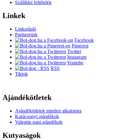
Szállítási feltételek
Linkek
Linkajánló
Partnereink
Facebook
Pinterest
Twitter
Instagram
Youtube
RSS
Tiktok
Ajándékötletek
Ajándékötletek minden alkalomra
Karácsonyi ajándékok
Valentin napi ajándékok
Kutyaságok