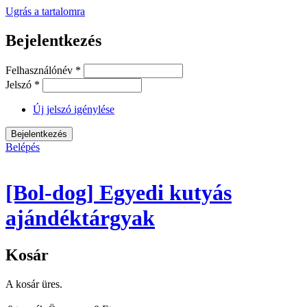
Ugrás a tartalomra
Bejelentkezés
Felhasználónév
*
Jelszó
*
Új jelszó igénylése
Belépés
[Bol-dog] Egyedi kutyás
ajándéktárgyak
Kosár
A kosár üres.