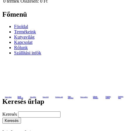
0
termék
Összesen:
0 Ft
Főmenü
Föoldal
Termékeink
Kutyavilág
Kapcsolat
Rólunk
Szállítási infók
Egyedi
Képes
Feliratos
Fényképes
Fényképes
Kutyás bögre
Kutya biléta
Kutya frizbi
Fényképes póló
Kutya nyakörv
kutyakendő
poháralátét
hűtmágnes
nyaklánc
bögre
Keresés űrlap
Keresés