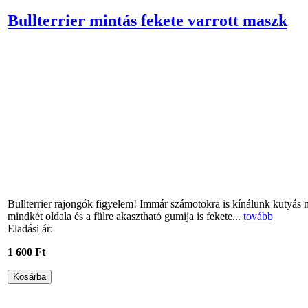
Bullterrier mintás fekete varrott maszk
Bullterrier rajongók figyelem! Immár számotokra is kínálunk kutyás m
mindkét oldala és a fülre akasztható gumija is fekete...
tovább
Eladási ár:
1 600 Ft