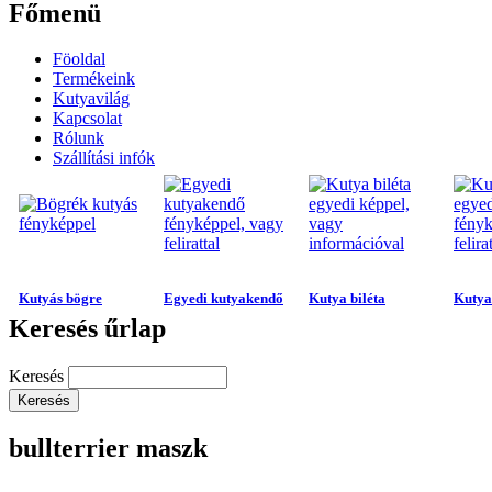
Főmenü
Föoldal
Termékeink
Kutyavilág
Kapcsolat
Rólunk
Szállítási infók
Kutyás bögre
Egyedi kutyakendő
Kutya biléta
Kutya 
Keresés űrlap
Keresés
bullterrier maszk