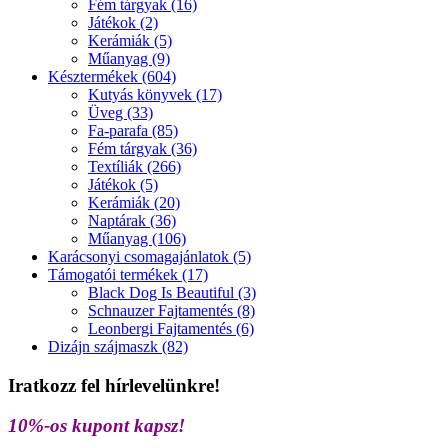
Fém tárgyak (16)
Játékok (2)
Kerámiák (5)
Műanyag (9)
Késztermékek (604)
Kutyás könyvek (17)
Üveg (33)
Fa-parafa (85)
Fém tárgyak (36)
Textíliák (266)
Játékok (5)
Kerámiák (20)
Naptárak (36)
Műanyag (106)
Karácsonyi csomagajánlatok (5)
Támogatói termékek (17)
Black Dog Is Beautiful (3)
Schnauzer Fajtamentés (8)
Leonbergi Fajtamentés (6)
Dizájn szájmaszk (82)
Iratkozz fel hírlevelünkre!
10%-os kupont kapsz!