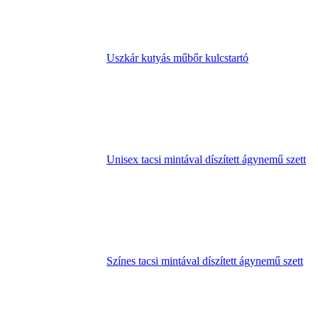
Uszkár kutyás műbőr kulcstartó
Unisex tacsi mintával díszített ágynemű szett
Színes tacsi mintával díszített ágynemű szett