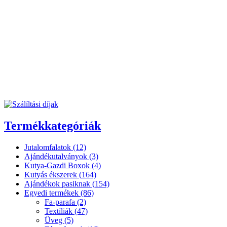
Termékkategóriák
Jutalomfalatok (12)
Ajándékutalványok (3)
Kutya-Gazdi Boxok (4)
Kutyás ékszerek (164)
Ajándékok pasiknak (154)
Egyedi termékek (86)
Fa-parafa (2)
Textíliák (47)
Üveg (5)