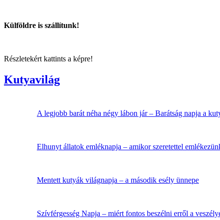
Külföldre is szállítunk!
Részletekért kattints a képre!
Kutyavilág
A legjobb barát néha négy lábon jár – Barátság napja a ku
Elhunyt állatok emléknapja – amikor szeretettel emlékezü
Mentett kutyák világnapja – a második esély ünnepe
Szívférgesség Napja – miért fontos beszélni erről a veszély