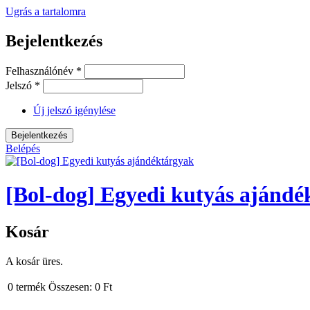
Ugrás a tartalomra
Bejelentkezés
Felhasználónév
*
Jelszó
*
Új jelszó igénylése
Belépés
[Bol-dog] Egyedi kutyás ajándé
Kosár
A kosár üres.
0
termék
Összesen:
0 Ft