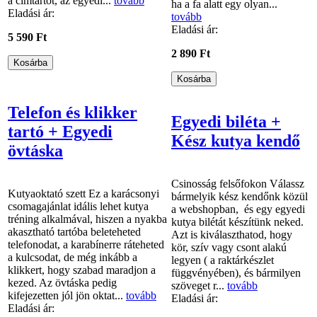
a címtartót, az egyedi...
tovább
ha a fa alatt egy olyan...
Eladási ár:
tovább
Eladási ár:
5 590 Ft
2 890 Ft
Telefon és klikker
Egyedi biléta +
tartó + Egyedi
Kész kutya kendő
övtáska
Csinosság felsőfokon Válassz
Kutyaoktató szett Ez a karácsonyi
bármelyik kész kendőnk közül
csomagajánlat idális lehet kutya
a webshopban, és egy egyedi
tréning alkalmával, hiszen a nyakba
kutya bilétát készítünk neked.
akasztható tartóba beleteheted
Azt is kiválaszthatod, hogy
telefonodat, a karabínerre ráteheted
kör, szív vagy csont alakú
a kulcsodat, de még inkább a
legyen ( a raktárkészlet
klikkert, hogy szabad maradjon a
függvényében), és bármilyen
kezed. Az övtáska pedig
szöveget r...
tovább
kifejezetten jól jön oktat...
tovább
Eladási ár:
Eladási ár: