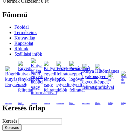
0
termék
Összesen:
0 Ft
Főmenü
Föoldal
Termékeink
Kutyavilág
Kapcsolat
Rólunk
Szállítási infók
Egyedi
Képes
Feliratos
Fényképes
Fényképes
Kutyás bögre
Kutya biléta
Kutya frizbi
Fényképes póló
Kutya nyakörv
kutyakendő
poháralátét
hűtmágnes
nyaklánc
bögre
Keresés űrlap
Keresés