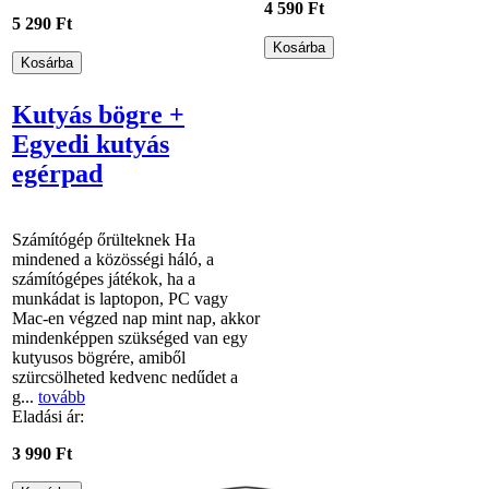
4 590 Ft
5 290 Ft
Kutyás bögre +
Egyedi kutyás
egérpad
Számítógép őrülteknek Ha
mindened a közösségi háló, a
számítógépes játékok, ha a
munkádat is laptopon, PC vagy
Mac-en végzed nap mint nap, akkor
mindenképpen szükséged van egy
kutyusos bögrére, amiből
szürcsölheted kedvenc nedűdet a
g...
tovább
Eladási ár:
3 990 Ft