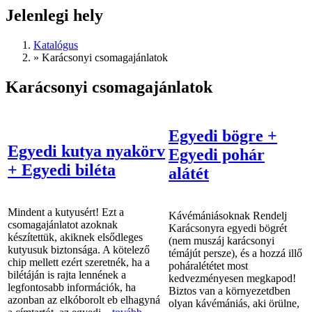
Jelenlegi hely
Katalógus
»
Karácsonyi csomagajánlatok
Karácsonyi csomagajánlatok
Egyedi bögre +
Egyedi kutya nyakörv
Egyedi pohár
+ Egyedi biléta
alátét
Mindent a kutyusért! Ezt a
Kávémániásoknak Rendelj
csomagajánlatot azoknak
Karácsonyra egyedi bögrét
készítettük, akiknek elsődleges
(nem muszáj karácsonyi
kutyusuk biztonsága. A kötelező
témájút persze), és a hozzá illő
chip mellett ezért szeretnék, ha a
poháralététet most
bilétáján is rajta lennének a
kedvezményesen megkapod!
legfontosabb információk, ha
Biztos van a környezetdben
azonban az elkóborolt eb elhagyná
olyan kávémániás, aki örülne,