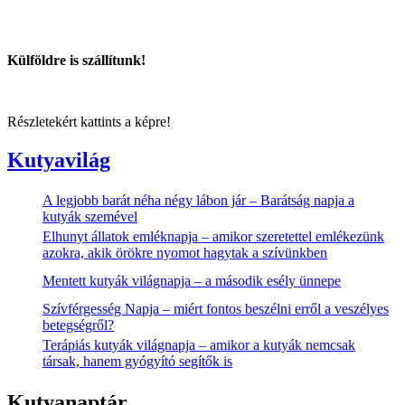
Külföldre is szállítunk!
Részletekért kattints a képre!
Kutyavilág
A legjobb barát néha négy lábon jár – Barátság napja a
kutyák szemével
Elhunyt állatok emléknapja – amikor szeretettel emlékezünk
azokra, akik örökre nyomot hagytak a szívünkben
Mentett kutyák világnapja – a második esély ünnepe
Szívférgesség Napja – miért fontos beszélni erről a veszélyes
betegségről?
Terápiás kutyák világnapja – amikor a kutyák nemcsak
társak, hanem gyógyító segítők is
Kutyanaptár