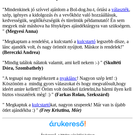
"Mindenkinek jó szívvel ajánlom a Bol-dog.hu-t, óriási a
választék
,
szép, igényes a kidolgozás és a vevőkhöz való hozzáállásuk,
kedvességük, segítőkészségük és türelmük példamutató! Én sem
megyek már máshova ha fényképes ajándéktárgyra van szükségem.
"
(Megyesi Anna)
"Megkaptam a rendelést, a kulcstartó a
kulcstartó
legszebb dísze, a
lánc ajandék volt, és nagy örömöt nyújtott. Máskor is rendelek!"
(Bereczki Andrea)
"Mindig találok nálatok valamit, ami kell nekem :-) "
(Skultéti
Dóra, Szombathely)
"A tegnapi nap megérkezett a
nyaklànc
! Nagyon szép lett! :)
Köszönöm a mindig gyors vàlaszokat és hogy megvalòsult,hogy
ideért amire kellett!! Öröm volt önökkel üzletelni,ha bàrmi ilyen kell
biztos visszatérek mèg! :) "
(Farkas Rolan, Szekszárd)
" Megkaptuk a
kulcstartó
kat, nagyon szuperek! Már van is újabb
ötlet ajándékba :) "
(Frey Krisztina, Mór)
Árukereső, a hiteles vásárlási kalauz