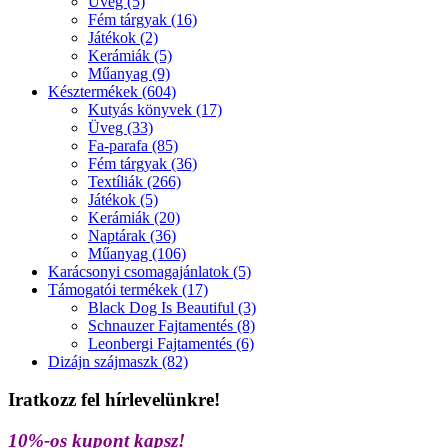
Üveg (5)
Fém tárgyak (16)
Játékok (2)
Kerámiák (5)
Műanyag (9)
Késztermékek (604)
Kutyás könyvek (17)
Üveg (33)
Fa-parafa (85)
Fém tárgyak (36)
Textíliák (266)
Játékok (5)
Kerámiák (20)
Naptárak (36)
Műanyag (106)
Karácsonyi csomagajánlatok (5)
Támogatói termékek (17)
Black Dog Is Beautiful (3)
Schnauzer Fajtamentés (8)
Leonbergi Fajtamentés (6)
Dizájn szájmaszk (82)
Iratkozz fel hírlevelünkre!
10%-os kupont kapsz!