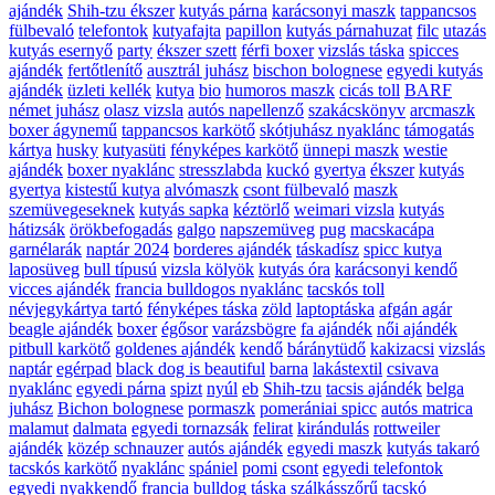
ajándék
Shih-tzu ékszer
kutyás párna
karácsonyi maszk
tappancsos
fülbevaló
telefontok
kutyafajta
papillon
kutyás párnahuzat
filc
utazás
kutyás esernyő
party
ékszer szett
férfi boxer
vizslás táska
spicces
ajándék
fertőtlenítő
ausztrál juhász
bischon bolognese
egyedi kutyás
ajándék
üzleti kellék
kutya
bio
humoros maszk
cicás toll
BARF
német juhász
olasz vizsla
autós napellenző
szakácskönyv
arcmaszk
boxer ágynemű
tappancsos karkötő
skótjuhász nyaklánc
támogatás
kártya
husky
kutyasüti
fényképes karkötő
ünnepi maszk
westie
ajándék
boxer nyaklánc
stresszlabda
kuckó
gyertya
ékszer
kutyás
gyertya
kistestű kutya
alvómaszk
csont fülbevaló
maszk
szemüvegeseknek
kutyás sapka
kéztörlő
weimari vizsla
kutyás
hátizsák
örökbefogadás
galgo
napszemüveg
pug
macskacápa
garnélarák
naptár 2024
borderes ajándék
táskadísz
spicc kutya
laposüveg
bull típusú
vizsla kölyök
kutyás óra
karácsonyi kendő
vicces ajándék
francia bulldogos nyaklánc
tacskós toll
névjegykártya tartó
fényképes táska
zöld
laptoptáska
afgán agár
beagle ajándék
boxer
égősor
varázsbögre
fa ajándék
női ajándék
pitbull karkötő
goldenes ajándék
kendő
báránytüdő
kakizacsi
vizslás
naptár
egérpad
black dog is beautiful
barna
lakástextil
csivava
nyaklánc
egyedi párna
spizt
nyúl
eb
Shih-tzu
tacsis ajándék
belga
juhász
Bichon bolognese
pormaszk
pomerániai spicc
autós matrica
malamut
dalmata
egyedi tornazsák
felirat
kirándulás
rottweiler
ajándék
közép schnauzer
autós ajándék
egyedi maszk
kutyás takaró
tacskós karkötő
nyaklánc
spániel
pomi
csont
egyedi telefontok
egyedi nyakkendő
francia bulldog táska
szálkásszőrű tacskó