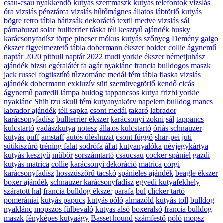
csau-csau
nyakkendő
kutyás szemmaszk
kutyás telefontok
vizslás
óra
vizslás pénztárca
vizslás hűtőmágnes
állatos lábtörlő
kutyás
bögre
retro tábla
hátizsák
dekoráció
textil
medve
vizslás sál
párnahuzat
solar
bullterrier táska
téli kesztyű
ajándék
husky
karácsonyfadísz
törpe pincser
mókus
kutyás szőnyeg
Demény
galgo
ékszer
figyelmeztető tábla
dobermann ékszer
bolder collie ágynemű
naptár 2020
pitbull
naptár 2022
mudi
yorkie ékszer
németjuhász
ajándék
bizsu
egéralátét
fa
agár nyaklánc
francia bulldogos maszk
jack russel
fogtisztító
tűzzománc medál
fém tábla
flaska
vizslás
ajándék
dobermann
exkluzív
süti
szemüvegtörlő kendő
cicás
ágynemű
partedli
lámpa
buldog
tappancsos
kutya frizbi
yorkie
nyaklánc
Shih tzu
skull
fém
kutyanyakörv
napelem
bulldog
mancs
labrador ajándék
téli sapka
csont medál
takaró
labrador
karácsonyfadísz
bullterrier ékszer
karácsonyi zokni
sál
tappancs
kulcstartó
vadászkutya
notesz
állatos kulcstartó
óriás schnauzer
kutyás puff
amstaff
autós üléshuzat
csont függő
shar-pei
juti
sütikiszúró
tréning falat
sodrófa
állat
kutyanyalóka
névjegykártya
kutyás kesztyű
műbőr
sorszámtartó
csaucsau
cocker spániel
gazdi
kutyás matrica
collie
karácsonyi dekoráció
matrica
corgi
karácsonyfadísz
hosszúszőrű tacskó
spánieles ajándék
beagle ékszer
boxer ajándék
schnauzer karácsonyfadísz
egyedi kutyafekhely
száratott hal
francia bulldog ékszer
parafa
bul
clicker tartó
pomerániai
kutyás papucs
kutyás póló
almazöld
kutyás toll
bulldog
nyaklánc
mopszos fülbevaló
kutyás alsó
boxeralsó
francia bulldog
maszk
fényképes kutyaágy
Basset hound
számfestő
póló
mopsz