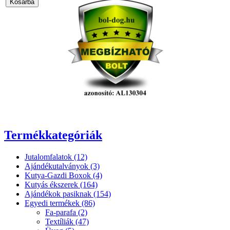
Termékkategóriák
Jutalomfalatok (12)
Ajándékutalványok (3)
Kutya-Gazdi Boxok (4)
Kutyás ékszerek (164)
Ajándékok pasiknak (154)
Egyedi termékek (86)
Fa-parafa (2)
Textíliák (47)