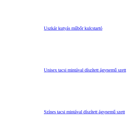
Uszkár kutyás műbőr kulcstartó
Unisex tacsi mintával díszített ágynemű szett
Színes tacsi mintával díszített ágynemű szett