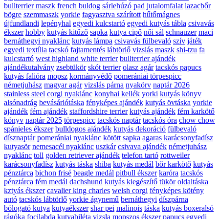
bullterrier maszk
french buldog
sárlehúzó
pad
jutalomfalat
lazacbőr
bögre
szemmaszk
yorkie
fagyasztva szárított
hűtőmágnes
újfundlandi
lepényhal
egyedi kulcstartó
egyedi kutyás tábla
csivavás
ékszer
hobby
kutyás kitűző
sapka
kutya cipő
női sál
schnauzer
maci
bernáthegyi nyaklánc
kutyás lámpa
csivavás fülbevaló
szív
játék
egyedi textília
tacskó
fajtamentés
lábtörlő
vizslás maszk
shi-tzu
fa
kulcstartó
west highland white terrier
bullterrier ajándék
ajándékutalvány
zsebtükör
skót terrier
olasz agár
tacskós papucs
kutyás falióra
mopsz
kormányvédő
pomerániai törpespicc
németjuhász
magyar agár
vizslás párna
nyakörv
naptár 2026
stainless steel
corgi nyaklánc
konyhai kellék
yorki
kutyás könyv
alsónadrág
bevásárlótáska
fényképes ajándék
kutyás övtáska
yorkie
ajándék
fém ajándék
staffordshire terrier
kutyás ajándék
fém karkötő
könyv
naptár 2025
törpespicc
tacskós naptár
tacskós óra
chow chow
spánieles ékszer
bulldogos ajándék
kutyás dekoráció
fülbevaló
dísznaptár
pomerániai nyaklánc
kötött sapka
agaras karácsonyfadísz
kutyasör
nemesacél nyaklánc
uszkár
csivava ajándék
németjuhász
nyaklánc
toll
golden retriever ajándék
telefon tartó
rottweiler
karácsonyfadísz
kutyás táska
shiba
kutyás medál
bőr karkötő
kutyás
pénztárca
bichon frisé
beagle medál
pitbull ékszer
karóra
tacskós
pénztárca
fém medál
dachshund
kutyás kiegészítő
tükör
oldaltáska
kztyás ékszer
cavalier king charles
welsh corgi
fényképes kötény
autó
tacskós lábtörlő
yorkie ágynemű
bernáthegyi
díszpárna
bólogató kutya
kutyaékszer
shar pei
malinois
táska
kutyás boxeralsó
rágóka
focilabda
kutyabiléta
vizsla
mopszos ékszer
papucs
egyedi