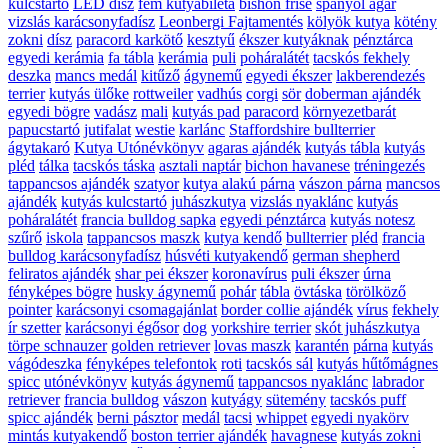
kulcstartó
LED dísz
fém kutyabiléta
bishon frise
spanyol agár
vizslás karácsonyfadísz
Leonbergi Fajtamentés
kölyök kutya
kötény
zokni
dísz
paracord karkötő
kesztyű
ékszer kutyáknak
pénztárca
egyedi kerámia
fa tábla
kerámia
puli
poháralátét
tacskós fekhely
deszka
mancs medál
kitűző
ágynemű
egyedi ékszer
lakberendezés
terrier
kutyás ülőke
rottweiler
vadhús
corgi
sör
doberman ajándék
egyedi bögre
vadász
mali
kutyás pad
paracord
környezetbarát
papucstartó
jutifalat
westie
karlánc
Staffordshire bullterrier
ágytakaró
Kutya Utónévkönyv
agaras ajándék
kutyás tábla
kutyás
pléd
tálka
tacskós táska
asztali naptár
bichon havanese
tréningezés
tappancsos ajándék
szatyor
kutya alakú párna
vászon párna
mancsos
ajándék
kutyás kulcstartó
juhászkutya
vizslás nyaklánc
kutyás
poháralátét
francia bulldog sapka
egyedi pénztárca
kutyás notesz
szűrő
iskola
tappancsos maszk
kutya kendő
bullterrier
pléd
francia
bulldog karácsonyfadísz
húsvéti kutyakendő
german shepherd
feliratos ajándék
shar pei ékszer
koronavírus
puli ékszer
úrna
fényképes bögre
husky ágynemű
pohár
tábla
övtáska
törölköző
pointer
karácsonyi csomagajánlat
border collie ajándék
vírus
fekhely
ír szetter
karácsonyi égősor
dog
yorkshire terrier
skót juhászkutya
törpe schnauzer
golden retriever
lovas maszk
karantén
párna
kutyás
vágódeszka
fényképes telefontok
roti
tacskós sál
kutyás hűtőmágnes
spicc
utónévkönyv
kutyás ágynemű
tappancsos nyaklánc
labrador
retriever
francia bulldog
vászon
kutyágy
sütemény
tacskós puff
spicc ajándék
berni pásztor
medál
tacsi
whippet
egyedi nyakörv
mintás kutyakendő
boston terrier ajándék
havagnese
kutyás zokni