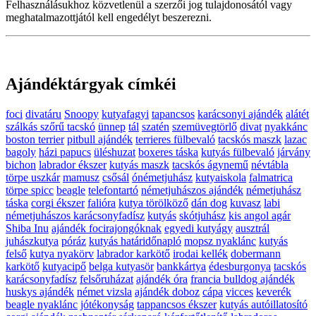
Felhasználásukhoz közvetlenül a szerzői jog tulajdonosától vagy
meghatalmazottjától kell engedélyt beszerezni.
Ajándéktárgyak címkéi
foci
divatáru
Snoopy
kutyafagyi
tapancsos
karácsonyi ajándék
alátét
szálkás szőrű tacskó
ünnep
tál
szatén
szemüvegtörlő
divat
nyakkánc
boston terrier
pitbull ajándék
terrieres fülbevaló
tacskós maszk
lazac
bagoly
házi papucs
üléshuzat
boxeres táska
kutyás fülbevaló
járvány
bichon
labrador ékszer
kutyás maszk
tacskós ágynemű
névtábla
törpe uszkár
mamusz
csősál
ónémetjuhász
kutyaiskola
falmatrica
törpe spicc
beagle
telefontartó
németjuhászos ajándék
németjuhász
táska
corgi ékszer
falióra
kutya törölköző
dán dog
kuvasz
labi
németjuhászos karácsonyfadísz
kutyás
skótjuhász
kis angol agár
Shiba Inu
ajándék focirajongóknak
egyedi kutyágy
ausztrál
juhászkutya
póráz
kutyás határidőnapló
mopsz nyaklánc
kutyás
felső
kutya nyakörv
labrador karkötő
irodai kellék
dobermann
karkötő
kutyacipő
belga kutyasör
bankkártya
édesburgonya
tacskós
karácsonyfadísz
felsőruházat
ajándék óra
francia bulldog ajándék
huskys ajándék
német vizsla
ajándék doboz
cápa
vicces
keverék
beagle nyaklánc
jótékonyság
tappancsos ékszer
kutyás autóillatosító