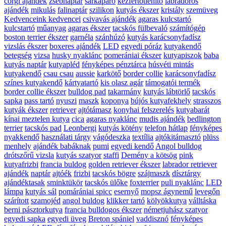
corgi ajándék
zsebnaptár
sárkaparó
kézfertőtlenítő
labradoros
ajándék
mikulás
falinaptár
szilikon
kutyás ékszer
kristály
szemüveg
Kedvenceink kedvencei
csivavás ajándék
agaras kulcstartó
kulcstartó
műanyag
agaras ékszer
tacskós fülbevaló
számítógép
boston terrier ékszer
garnéla
szánhúzó
kutyás karácsonyfadísz
vizslás ékszer
boxeres ajándék
LED
egyedi póráz
kutyakendő
betegség
vizsa
husky nyaklánc
pomerániai ékszer
kutyapiszok
baba
kutyás naptár
kutyapléd
fényképes pénztárca
húsvéti mintás
kutyakendő
csau csau
aussie
karkötő
border collie
karácsonyfadísz
színes kutyakendő
kártyatartó
kis olasz agár
támogatói termék
border collie ékszer
bulldog pad
takarmány
kutyás lábtörlő
tacskós
sapka
pass tartó
nyuszi
maszk
koponya
bújós kutyafekhely
strasszos
kutyák ékszer
retriever
ajtótámasz
konyhai felszerelés
kutyabarát
kínai meztelen kutya
cica
agaras nyaklánc
mudis ajándék
bedlington
terrier
tacskós pad
Leonbergi
kutyás kötény
telefon hátlap
fényképes
nyakkendő
használati tárgy
vágódeszka
textília
ajtókitámasztó
plüss
menhely
ajándék babáknak
pumi
egyedi kendő
Angol bulldog
drótszőrű vizsla
kutyás szatyor
staffi
Demény a kötsög
pink
kutyafrizbi
francia buldog
golden retriever ékszer
labrador retriever
ajándék
naptár
ajtóék
frizbi
tacskós bögre
szájmaszk
dísztárgy
ajándéktasak
sminktükör
tacskós ülőke
foxterrier
puli nyaklánc
LED
lámpa
kutyás sál
pomárániai spicc
esernyő
mopsz ágynemű
levegőn
szárított
szamojéd
angol buldog
klikker tartó
kölyökkutya
válltáska
berni pásztorkutya
francia bulldogos ékszer
németjuhász szatyor
egyedi sapka
egyedi üveg
Breton spániel
vaddisznó
fényképes