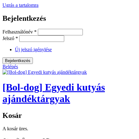
Ugrás a tartalomra
Bejelentkezés
Felhasználónév
*
Jelszó
*
Új jelszó igénylése
Belépés
[Bol-dog] Egyedi kutyás
ajándéktárgyak
Kosár
A kosár üres.