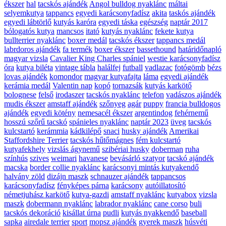
ékszer
hal
tacskós ajándék
Angol bulldog nyaklánc
máltai
selyemkutya
tappancs
egyedi karácsonyfadísz
akita
taskós ajándék
egyedi lábtörlő
kutyás karóra
egyedi táska
egészség
naptár 2017
bólogatós kutya
mancsos
itató
kutyás nyaklánc
fekete kutya
bullterrier nyaklánc
boxer medál
tacskós ékszer
tappancs medál
labrdoros ajándék
fa termék
boxer ékszer
bassethound
határidőnapló
magyar vizsla
Cavalier King Charles spániel
westie karácsonyfadísz
óra
kutya biléta
vintage tábla
halálfej
futball
vadlazac
fotógömb
bézs
lovas ajándék
komondor
magyar kutyafajta
láma
egyedi ajándék
kerámia medál
Valentin nap
kopó
tornazsák
kutyás karkötő
bolognese
felső
irodaszer
tacskós nyaklánc
telefon
vadászos ajándék
mudis ékszer
amstaff ajándék
szőnyeg
agár
puppy
francia bulldogos
ajándék
egyedi kötény
nemesacél ékszer
argentindog
fehérnemű
hosszú szőrű tacskó
spánieles nyaklánc
naptár 2023
üveg
tacskós
kulcstartó
kerámmia
kádkilépő
snaci
husky ajándék
Amerikai
Staffordshire Terrier
tacskós hűtőmágnes
fém kulcstartó
kutyafekhely
vizslás ágynemű
szibériai husky
doberman
ruha
színhús
szives
weimari
havanese
bevásárló szatyor
tacskó ajándék
macska
border collie nyaklánc
karácsonyi mintás kutyakendő
halvány zöld
dizájn maszk
schnauzer ajándék
tappancsos
karácsonyfadísz
fényképes párna
karácsony
autóillatosító
németjuhász karkötő
kutya-gazdi
amstaff nyaklánc
kutyabox
vizsla
maszk
dobermann nyaklánc
labrador nyaklánc
cane corso
buli
tacskós dekoráció
kisállat úrna
pudli
kutyás nyakkendő
baseball
sapka
airedale terrier
sport
mopsz ajándék
gyerek maszk
húsvéti