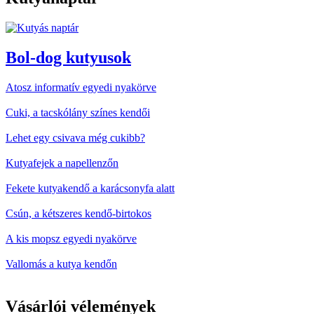
Bol-dog kutyusok
Atosz informatív egyedi nyakörve
Cuki, a tacskólány színes kendői
Lehet egy csivava még cukibb?
Kutyafejek a napellenzőn
Fekete kutyakendő a karácsonyfa alatt
Csún, a kétszeres kendő-birtokos
A kis mopsz egyedi nyakörve
Vallomás a kutya kendőn
Vásárlói vélemények