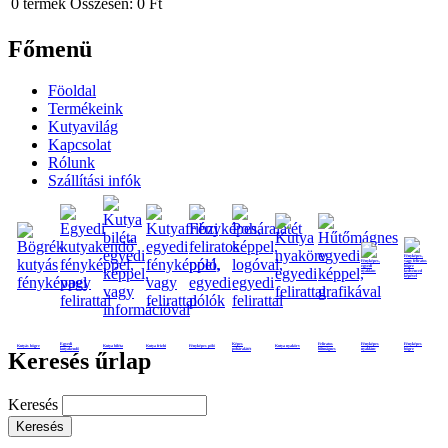
0
termék
Összesen:
0 Ft
Főmenü
Föoldal
Termékeink
Kutyavilág
Kapcsolat
Rólunk
Szállítási infók
Egyedi
Képes
Feliratos
Fényképes
Fényképes
Kutyás bögre
Kutya biléta
Kutya frizbi
Fényképes póló
Kutya nyakörv
kutyakendő
poháralátét
hűtmágnes
nyaklánc
bögre
Keresés űrlap
Keresés