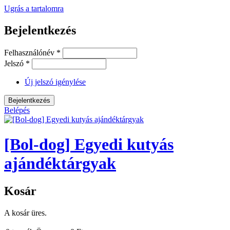
Ugrás a tartalomra
Bejelentkezés
Felhasználónév
*
Jelszó
*
Új jelszó igénylése
Belépés
[Bol-dog] Egyedi kutyás
ajándéktárgyak
Kosár
A kosár üres.