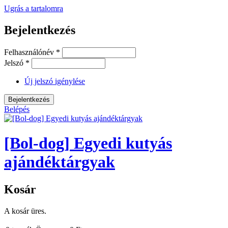
Ugrás a tartalomra
Bejelentkezés
Felhasználónév
*
Jelszó
*
Új jelszó igénylése
Belépés
[Bol-dog] Egyedi kutyás
ajándéktárgyak
Kosár
A kosár üres.