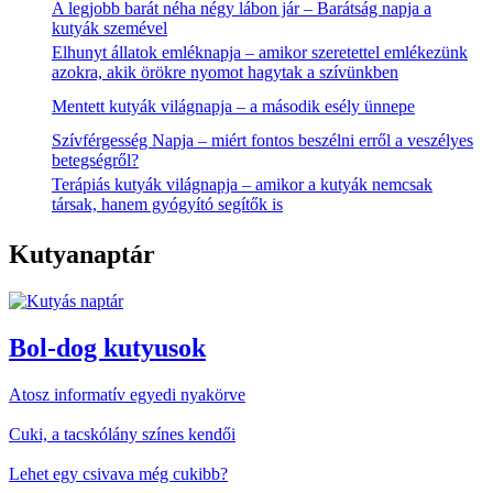
A legjobb barát néha négy lábon jár – Barátság napja a
kutyák szemével
Elhunyt állatok emléknapja – amikor szeretettel emlékezünk
azokra, akik örökre nyomot hagytak a szívünkben
Mentett kutyák világnapja – a második esély ünnepe
Szívférgesség Napja – miért fontos beszélni erről a veszélyes
betegségről?
Terápiás kutyák világnapja – amikor a kutyák nemcsak
társak, hanem gyógyító segítők is
Kutyanaptár
Bol-dog kutyusok
Atosz informatív egyedi nyakörve
Cuki, a tacskólány színes kendői
Lehet egy csivava még cukibb?