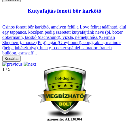
Kutyafajtás fonott bőr karkötő
Csinos fonott bőr karkötő, amelyen felül a Love felirat található, alul
egy tappancs, középen pedig szeretett kutyafajtánk neve (pl. boxer,
dobermann, tacskó (dachshund), vizsla, németjuhász (German
Shepherd), mopsz (Pug), agár (Greyhound), corgi, akita, malinois
(belga juhászkutya), husky, cocker spániel, labrador, francia
bulldog, asmstaff...
1
/
5