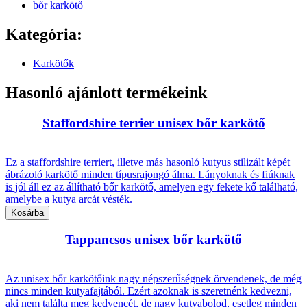
bőr karkötő
Kategória:
Karkötők
Hasonló ajánlott termékeink
Staffordshire terrier unisex bőr karkötő
Ez a staffordshire terriert, illetve más hasonló kutyus stilizált képét
ábrázoló karkötő minden típusrajongó álma. Lányoknak és fiúknak
is jól áll ez az állítható bőr karkötő, amelyen egy fekete kő található,
amelybe a kutya arcát vésték.
Tappancsos unisex bőr karkötő
Az unisex bőr karkötőink nagy népszerűségnek örvendenek, de még
nincs minden kutyafajtából. Ezért azoknak is szeretnénk kedvezni,
aki nem találta meg kedvencét, de nagy kutyabolod, esetleg minden