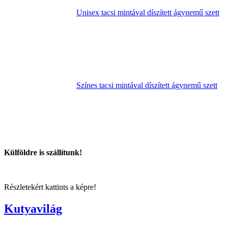
Unisex tacsi mintával díszített ágynemű szett
Színes tacsi mintával díszített ágynemű szett
Külföldre is szállítunk!
Részletekért kattints a képre!
Kutyavilág