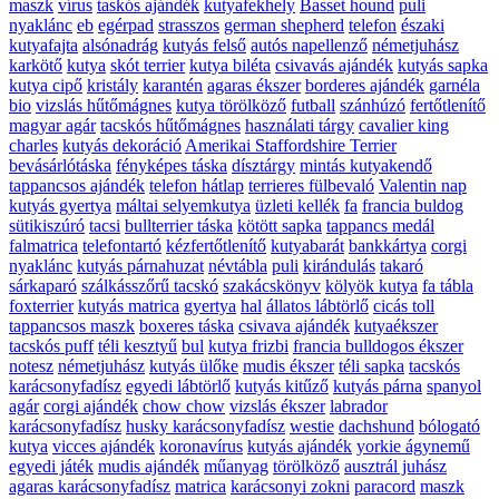
maszk
vírus
taskós ajándék
kutyafekhely
Basset hound
puli
nyaklánc
eb
egérpad
strasszos
german shepherd
telefon
északi
kutyafajta
alsónadrág
kutyás felső
autós napellenző
németjuhász
karkötő
kutya
skót terrier
kutya biléta
csivavás ajándék
kutyás sapka
kutya cipő
kristály
karantén
agaras ékszer
borderes ajándék
garnéla
bio
vizslás hűtőmágnes
kutya törölköző
futball
szánhúzó
fertőtlenítő
magyar agár
tacskós hűtőmágnes
használati tárgy
cavalier king
charles
kutyás dekoráció
Amerikai Staffordshire Terrier
bevásárlótáska
fényképes táska
dísztárgy
mintás kutyakendő
tappancsos ajándék
telefon hátlap
terrieres fülbevaló
Valentin nap
kutyás gyertya
máltai selyemkutya
üzleti kellék
fa
francia buldog
sütikiszúró
tacsi
bullterrier táska
kötött sapka
tappancs medál
falmatrica
telefontartó
kézfertőtlenítő
kutyabarát
bankkártya
corgi
nyaklánc
kutyás párnahuzat
névtábla
puli
kirándulás
takaró
sárkaparó
szálkásszőrű tacskó
szakácskönyv
kölyök kutya
fa tábla
foxterrier
kutyás matrica
gyertya
hal
állatos lábtörlő
cicás toll
tappancsos maszk
boxeres táska
csivava ajándék
kutyaékszer
tacskós puff
téli kesztyű
bul
kutya frizbi
francia bulldogos ékszer
notesz
németjuhász
kutyás ülőke
mudis ékszer
téli sapka
tacskós
karácsonyfadísz
egyedi lábtörlő
kutyás kitűző
kutyás párna
spanyol
agár
corgi ajándék
chow chow
vizslás ékszer
labrador
karácsonyfadísz
husky karácsonyfadísz
westie
dachshund
bólogató
kutya
vicces ajándék
koronavírus
kutyás ajándék
yorkie ágynemű
egyedi játék
mudis ajándék
műanyag
törölköző
ausztrál juhász
agaras karácsonyfadísz
matrica
karácsonyi zokni
paracord
maszk