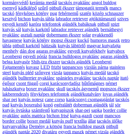
kormányvédő
kerámia medál
tacskós nyaklánc
angol buldog
esernyő
kádkilépő
szűrő
pitbull ékszer
támogatói termék
mancs
tacskó
fényképes kötény
pug
fehérnemű
szatén
közép schnauzer
kesztyű
bichon
kutyás tábla
labrador retriever
ajtókitámasztó
szives
egyedi kendő
karóra
telefontok
ajándék babáknak
pitbull
spizt
kutyás sál
kutyás karkötő
labrador retriever ajándék
bernáthegyi
nyaklánc
asztali naptár
dobermann ékszer
solar
nyakkendő
havagnese
kutyás kötény
mopsz ékszer
kuckó
humoros maszk
retro
tábla
pitbull karkötő
hátizsák
kutyás lábtörlő
magyar kutyafajta
menhely
dán dog
agaras nyaklánc
egyedi kutyafekhely
kutyabox
Leonbergi
egyedi póráz
francia bulldogos nyaklánc
agaras ajándék
belga kutyasör
Shih-tzu ékszer
tacskós ajándék
Leonbergi
Fajtamentés
kuvasz
LED
frizbi
tappancsos
vizslás párna
stainless
steel
kutyás pléd
szőnyeg
vizsla
tappancs
kutyás medál
tacskó
ajándék
bullterrier nyaklánc
spánieles nyaklánc
tacskós naptár
itató
égősor
csont függő
corgi karácsonyfadísz
hűtőmágnes
német
juhászkutya
boxer nyaklánc
skull
tacskós ágynemű
mopszos ékszer
lakberendezés
fényképes telefontok
ajándékutalvány
lovas ajándék
shar pei
kutyás notesz
cane corso
karácsonyi csomagajánlat
tacskós
pad
kutyás boxeralsó
kopó
egéralátét
doberman ajándék
tál
sör
kutyás övtáska
számfestő
kutyapiszok
shar-pei
sapka
border collie
nyaklánc
autós matrica
bichon frisé
kutya-gazdi
csont
mancsos
border collie
boxer medál
kutyás puff
textília
állat
tacskós ülőke
kutyanyalóka
Demény a kötsög
francia bulldog maszk
pitbull
ajándék
naptár 2020
divatáru
egyedi maszk
német vizsla
ajándék