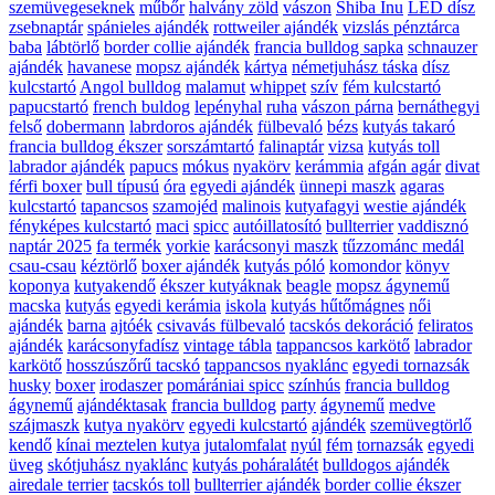
szemüvegeseknek
műbőr
halvány zöld
vászon
Shiba Inu
LED dísz
zsebnaptár
spánieles ajándék
rottweiler ajándék
vizslás pénztárca
baba
lábtörlő
border collie ajándék
francia bulldog sapka
schnauzer
ajándék
havanese
mopsz ajándék
kártya
németjuhász táska
dísz
kulcstartó
Angol bulldog
malamut
whippet
szív
fém kulcstartó
papucstartó
french buldog
lepényhal
ruha
vászon párna
bernáthegyi
felső
dobermann
labrdoros ajándék
fülbevaló
bézs
kutyás takaró
francia bulldog ékszer
sorszámtartó
falinaptár
vizsa
kutyás toll
labrador ajándék
papucs
mókus
nyakörv
kerámmia
afgán agár
divat
férfi boxer
bull típusú
óra
egyedi ajándék
ünnepi maszk
agaras
kulcstartó
tapancsos
szamojéd
malinois
kutyafagyi
westie ajándék
fényképes kulcstartó
maci
spicc
autóillatosító
bullterrier
vaddisznó
naptár 2025
fa termék
yorkie
karácsonyi maszk
tűzzománc medál
csau-csau
kéztörlő
boxer ajándék
kutyás póló
komondor
könyv
koponya
kutyakendő
ékszer kutyáknak
beagle
mopsz ágynemű
macska
kutyás
egyedi kerámia
iskola
kutyás hűtőmágnes
női
ajándék
barna
ajtóék
csivavás fülbevaló
tacskós dekoráció
feliratos
ajándék
karácsonyfadísz
vintage tábla
tappancsos karkötő
labrador
karkötő
hosszúszőrű tacskó
tappancsos nyaklánc
egyedi tornazsák
husky
boxer
irodaszer
pomárániai spicc
színhús
francia bulldog
ágynemű
ajándéktasak
francia bulldog
party
ágynemű
medve
szájmaszk
kutya nyakörv
egyedi kulcstartó
ajándék
szemüvegtörlő
kendő
kínai meztelen kutya
jutalomfalat
nyúl
fém
tornazsák
egyedi
üveg
skótjuhász nyaklánc
kutyás poháralátét
bulldogos ajándék
airedale terrier
tacskós toll
bullterrier ajándék
border collie ékszer