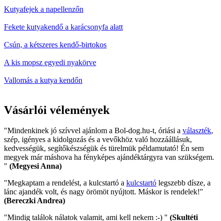
Kutyafejek a napellenzőn
Fekete kutyakendő a karácsonyfa alatt
Csún, a kétszeres kendő-birtokos
A kis mopsz egyedi nyakörve
Vallomás a kutya kendőn
Vásárlói vélemények
"Mindenkinek jó szívvel ajánlom a Bol-dog.hu-t, óriási a
választék
,
szép, igényes a kidolgozás és a vevőkhöz való hozzáállásuk,
kedvességük, segítőkészségük és türelmük példamutató! Én sem
megyek már máshova ha fényképes ajándéktárgyra van szükségem.
"
(Megyesi Anna)
"Megkaptam a rendelést, a kulcstartó a
kulcstartó
legszebb dísze, a
lánc ajandék volt, és nagy örömöt nyújtott. Máskor is rendelek!"
(Bereczki Andrea)
"Mindig találok nálatok valamit, ami kell nekem :-) "
(Skultéti