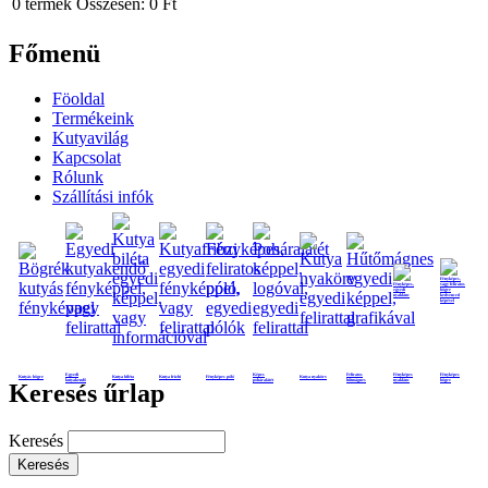
0
termék
Összesen:
0 Ft
Főmenü
Föoldal
Termékeink
Kutyavilág
Kapcsolat
Rólunk
Szállítási infók
Egyedi
Képes
Feliratos
Fényképes
Fényképes
Kutyás bögre
Kutya biléta
Kutya frizbi
Fényképes póló
Kutya nyakörv
kutyakendő
poháralátét
hűtmágnes
nyaklánc
bögre
Keresés űrlap
Keresés