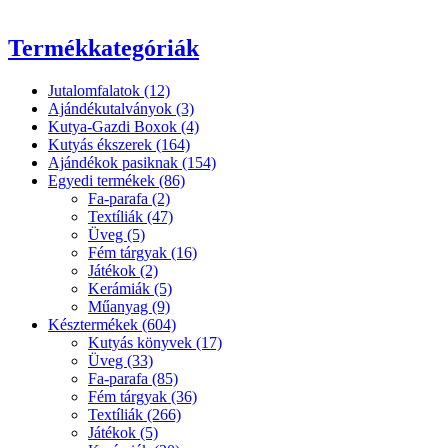
Termékkategóriák
Jutalomfalatok (12)
Ajándékutalványok (3)
Kutya-Gazdi Boxok (4)
Kutyás ékszerek (164)
Ajándékok pasiknak (154)
Egyedi termékek (86)
Fa-parafa (2)
Textíliák (47)
Üveg (5)
Fém tárgyak (16)
Játékok (2)
Kerámiák (5)
Műanyag (9)
Késztermékek (604)
Kutyás könyvek (17)
Üveg (33)
Fa-parafa (85)
Fém tárgyak (36)
Textíliák (266)
Játékok (5)