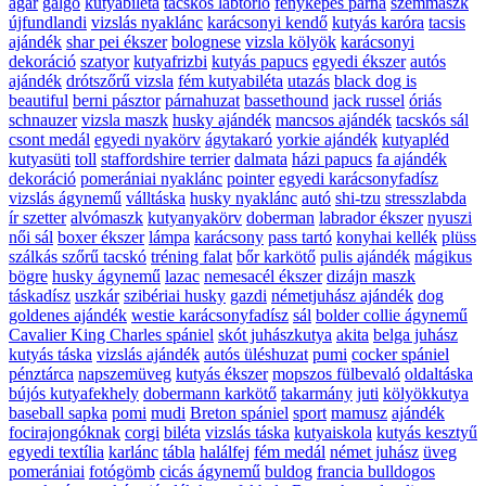
agár
galgo
kutyabiléta
tacskós lábtörlő
fényképes párna
szemmaszk
újfundlandi
vizslás nyaklánc
karácsonyi kendő
kutyás karóra
tacsis
ajándék
shar pei ékszer
bolognese
vizsla kölyök
karácsonyi
dekoráció
szatyor
kutyafrizbi
kutyás papucs
egyedi ékszer
autós
ajándék
drótszőrű vizsla
fém kutyabiléta
utazás
black dog is
beautiful
berni pásztor
párnahuzat
bassethound
jack russel
óriás
schnauzer
vizsla maszk
husky ajándék
mancsos ajándék
tacskós sál
csont medál
egyedi nyakörv
ágytakaró
yorkie ajándék
kutyapléd
kutyasüti
toll
staffordshire terrier
dalmata
házi papucs
fa ajándék
dekoráció
pomerániai nyaklánc
pointer
egyedi karácsonyfadísz
vizslás ágynemű
válltáska
husky nyaklánc
autó
shi-tzu
stresszlabda
ír szetter
alvómaszk
kutyanyakörv
doberman
labrador ékszer
nyuszi
női sál
boxer ékszer
lámpa
karácsony
pass tartó
konyhai kellék
plüss
szálkás szőrű tacskó
tréning falat
bőr karkötő
pulis ajándék
mágikus
bögre
husky ágynemű
lazac
nemesacél ékszer
dizájn maszk
táskadísz
uszkár
szibériai husky
gazdi
németjuhász ajándék
dog
goldenes ajándék
westie karácsonyfadísz
sál
bolder collie ágynemű
Cavalier King Charles spániel
skót juhászkutya
akita
belga juhász
kutyás táska
vizslás ajándék
autós üléshuzat
pumi
cocker spániel
pénztárca
napszemüveg
kutyás ékszer
mopszos fülbevaló
oldaltáska
bújós kutyafekhely
dobermann karkötő
takarmány
juti
kölyökkutya
baseball sapka
pomi
mudi
Breton spániel
sport
mamusz
ajándék
focirajongóknak
corgi
biléta
vizslás táska
kutyaiskola
kutyás kesztyű
egyedi textília
karlánc
tábla
halálfej
fém medál
német juhász
üveg
pomerániai
fotógömb
cicás ágynemű
buldog
francia bulldogos