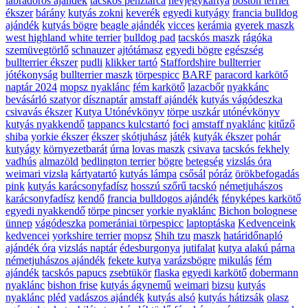
labradoros ajándék
tacskós pénztárca
névjegykártya
boston terrier
ékszer
bárány
kutyás zokni
keverék
egyedi kutyágy
francia bulldog
ajándék
kutyás bögre
beagle ajándék
vicces
kerámia
gyerek maszk
west highland white terrier
bulldog pad
tacskós maszk
rágóka
szemüvegtörlő
schnauzer
ajtótámasz
egyedi bögre
egészség
bullterrier ékszer
pudli
klikker tartó
Staffordshire bullterrier
jótékonyság
bullterrier maszk
törpespicc
BARF
paracord karkötő
naptár 2024
mopsz nyaklánc
fém karkötő
lazacbőr
nyakkánc
bevásárló szatyor
dísznaptár
amstaff ajándék
kutyás vágódeszka
csivavás ékszer
Kutya Utónévkönyv
törpe uszkár
utónévkönyv
kutyás nyakkendő
tappancs kulcstartó
foci
amstaff nyaklánc
kitűző
shiba
yorkie ékszer
ékszer
skótjuhász
játék
kutyák ékszer
pohár
kutyágy
környezetbarát
úrna
lovas maszk
csivava
tacskós fekhely
vadhús
almazöld
bedlington terrier
bögre
betegség
vizslás óra
weimari vizsla
kártyatartó
kutyás lámpa
csősál
póráz
örökbefogadás
pink
kutyás karácsonyfadísz
hosszú szőrű tacskó
németjuhászos
karácsonyfadísz
kendő
francia bulldogos ajándék
fényképes karkötő
egyedi nyakkendő
törpe pincser
yorkie nyaklánc
Bichon bolognese
ünnep
vágódeszka
pomerániai törpespicc
laptoptáska
Kedvenceink
kedvencei
yorkshire terrier
mopsz
Shih tzu
maszk
határidőnapló
ajándék óra
vizslás naptár
édesburgonya
jutifalat
kutya alakú párna
németjuhászos ajándék
fekete kutya
varázsbögre
mikulás
fém
ajándék
tacskós papucs
zsebtükör
flaska
egyedi karkötő
dobermann
nyaklánc
bishon frise
kutyás ágynemű
weimari
bizsu
kutyás
nyaklánc
pléd
vadászos ajándék
kutyás alsó
kutyás hátizsák
olasz