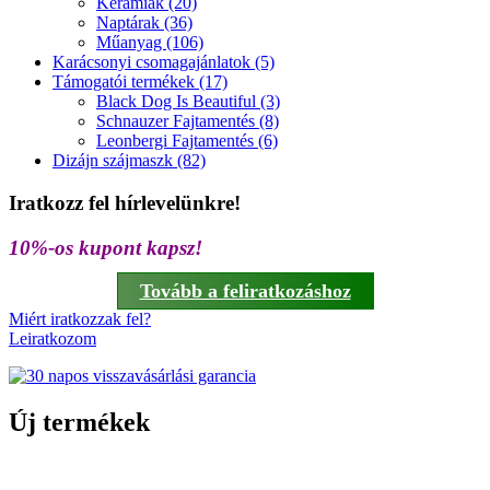
Kerámiák (20)
Naptárak (36)
Műanyag (106)
Karácsonyi csomagajánlatok (5)
Támogatói termékek (17)
Black Dog Is Beautiful (3)
Schnauzer Fajtamentés (8)
Leonbergi Fajtamentés (6)
Dizájn szájmaszk (82)
Iratkozz fel hírlevelünkre!
10%-os kupont kapsz!
Tovább a feliratkozáshoz
Miért iratkozzak fel?
Leiratkozom
Új termékek