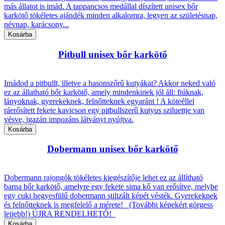
más állatot is imád. A tappancsos medállal díszített unisex bőr
karkötő tökéletes ajándék minden alkalomra, legyen az születésnap,
névnap, karácsony...
Pitbull unisex bőr karkötő
Imádod a pitbullt, illetve a hasonszőrű kutyákat? Akkor neked való
ez az állatható bőr karkötő, amely mindenkinek jól áll: fiúknak,
lányoknak, gyerekeknek, felnőtteknek egyaránt ! A köteéllel
ráerősített fekete kavicson egy pitbullszerű kutyus sziluettje van
vésve, igazán impozáns látványt nyújtva.
Dobermann unisex bőr karkötő
Dobermann rajongók tökéletes kiegészítője lehet ez az állítható
barna bőr karkötő, amelyre egy fekete sima kő van erősítve, melybe
egy cuki hegyesfülű dobermann stilizált képét vésték. Gyerekeknek
és felnőtteknek is megfelelő a mérete! (További képekért görgess
lejjebb!) ÚJRA RENDELHETŐ!