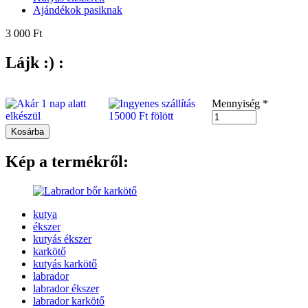
Ajándékok pasiknak
3 000 Ft
Lájk :) :
Mennyiség
*
Kép a termékről:
kutya
ékszer
kutyás ékszer
karkötő
kutyás karkötő
labrador
labrador ékszer
labrador karkötő