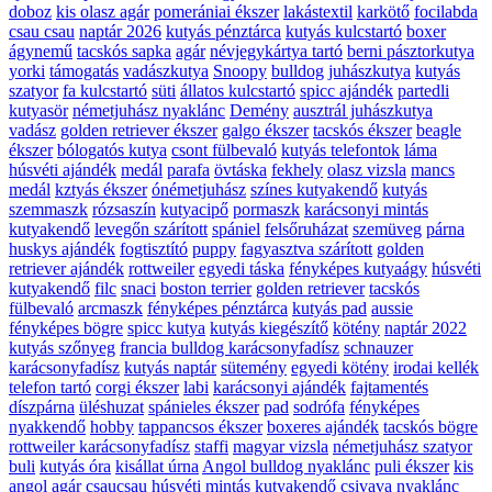
doboz
kis olasz agár
pomerániai ékszer
lakástextil
karkötő
focilabda
csau csau
naptár 2026
kutyás pénztárca
kutyás kulcstartó
boxer
ágynemű
tacskós sapka
agár
névjegykártya tartó
berni pásztorkutya
yorki
támogatás
vadászkutya
Snoopy
bulldog
juhászkutya
kutyás
szatyor
fa kulcstartó
süti
állatos kulcstartó
spicc ajándék
partedli
kutyasör
németjuhász nyaklánc
Demény
ausztrál juhászkutya
vadász
golden retriever ékszer
galgo ékszer
tacskós ékszer
beagle
ékszer
bólogatós kutya
csont fülbevaló
kutyás telefontok
láma
húsvéti ajándék
medál
parafa
övtáska
fekhely
olasz vizsla
mancs
medál
kztyás ékszer
ónémetjuhász
színes kutyakendő
kutyás
szemmaszk
rózsaszín
kutyacipő
pormaszk
karácsonyi mintás
kutyakendő
levegőn szárított
spániel
felsőruházat
szemüveg
párna
huskys ajándék
fogtisztító
puppy
fagyasztva szárított
golden
retriever ajándék
rottweiler
egyedi táska
fényképes kutyaágy
húsvéti
kutyakendő
filc
snaci
boston terrier
golden retriever
tacskós
fülbevaló
arcmaszk
fényképes pénztárca
kutyás pad
aussie
fényképes bögre
spicc kutya
kutyás kiegészítő
kötény
naptár 2022
kutyás szőnyeg
francia bulldog karácsonyfadísz
schnauzer
karácsonyfadísz
kutyás naptár
sütemény
egyedi kötény
irodai kellék
telefon tartó
corgi ékszer
labi
karácsonyi ajándék
fajtamentés
díszpárna
üléshuzat
spánieles ékszer
pad
sodrófa
fényképes
nyakkendő
hobby
tappancsos ékszer
boxeres ajándék
tacskós bögre
rottweiler karácsonyfadísz
staffi
magyar vizsla
németjuhász szatyor
buli
kutyás óra
kisállat úrna
Angol bulldog nyaklánc
puli ékszer
kis
angol agár
csaucsau
húsvéti mintás kutyakendő
csivava nyaklánc