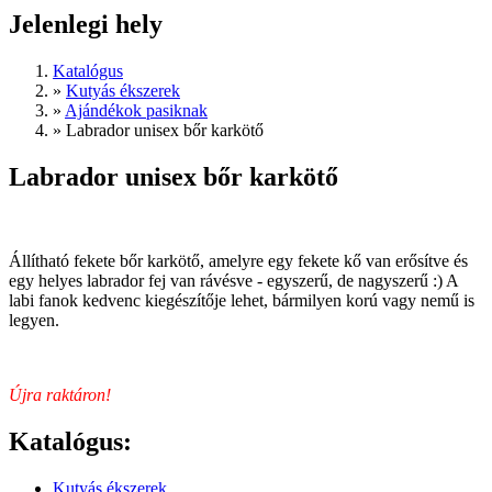
Jelenlegi hely
Katalógus
»
Kutyás ékszerek
»
Ajándékok pasiknak
»
Labrador unisex bőr karkötő
Labrador unisex bőr karkötő
Állítható fekete bőr karkötő, amelyre egy fekete kő van erősítve és
egy helyes labrador fej van rávésve - egyszerű, de nagyszerű :) A
labi fanok kedvenc kiegészítője lehet, bármilyen korú vagy nemű is
legyen.
Újra raktáron!
Katalógus:
Kutyás ékszerek