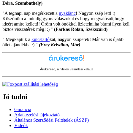
Dóra, Szombathely)
"A tegnapi nap megérkezett a
nyaklànc
! Nagyon szép lett! :)
Köszönöm a mindig gyors vàlaszokat és hogy megvalòsult,hogy
ideért amire kellett!! Öröm volt önökkel üzletelni,ha bàrmi ilyen kell
biztos visszatérek mèg! :) "
(Farkas Rolan, Szekszárd)
" Megkaptuk a
kulcstartó
kat, nagyon szuperek! Már van is újabb
ötlet ajándékba :) "
(Frey Krisztina, Mór)
Árukereső, a hiteles vásárlási kalauz
Jó tudni
Garancia
Adatkezelési tájékoztató
Általános Szerződési Feltételek (ÁSZF)
Videók