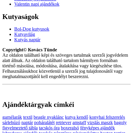
Valentin napi ajándékok
Kutyaságok
Bol-Dog kutyusok
Kutyavilág
Kutyás naptár
Copyright© Kovács Tünde
Az oldalon található képi és szöveges tartalmak szerzői jogvédelem
alatt állnak. Az oldalon található tartalom bármilyen formában
történő másolása, módosítása, átalakítása vagy kiegészítése tilos.
Felhasználásukhoz közvetlenül a szerzői jog tulajdonosától vagy
meghatalmazottjától kell engedélyt beszerezni.
Ajándéktárgyak címkéi
garnélarák
textil
beagle nyaklánc
kutya kendő
konyhai felszerelés
sárlehúzó
naptár
poháralátét
retriever
amstaff
vizslás maszk
bagoly
figyelmeztető tábla
tacskós óra
boxeralsó
fényképes ajándék