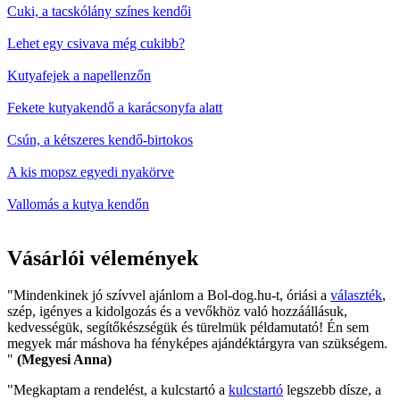
Cuki, a tacskólány színes kendői
Lehet egy csivava még cukibb?
Kutyafejek a napellenzőn
Fekete kutyakendő a karácsonyfa alatt
Csún, a kétszeres kendő-birtokos
A kis mopsz egyedi nyakörve
Vallomás a kutya kendőn
Vásárlói vélemények
"Mindenkinek jó szívvel ajánlom a Bol-dog.hu-t, óriási a
választék
,
szép, igényes a kidolgozás és a vevőkhöz való hozzáállásuk,
kedvességük, segítőkészségük és türelmük példamutató! Én sem
megyek már máshova ha fényképes ajándéktárgyra van szükségem.
"
(Megyesi Anna)
"Megkaptam a rendelést, a kulcstartó a
kulcstartó
legszebb dísze, a