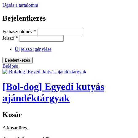
Ugrás a tartalomra
Bejelentkezés
Felhasználónév
*
Jelszó
*
Új jelszó igénylése
Belépés
[Bol-dog] Egyedi kutyás
ajándéktárgyak
Kosár
A kosár üres.