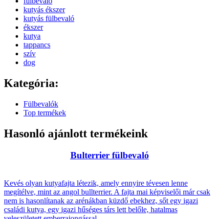
fülbevaló
kutyás ékszer
kutyás fülbevaló
ékszer
kutya
tappancs
szív
dog
Kategória:
Fülbevalók
Top termékek
Hasonló ajánlott termékeink
Bulterrier fülbevaló
Kevés olyan kutyafajta létezik, amely ennyire tévesen lenne
megítélve, mint az angol bullterrier. A fajta mai képviselői már csak
nem is hasonlítanak az arénákban küzdő ebekhez, sőt egy igazi
családi kutya, egy igazi hűséges társ lett belőle, hatalmas
veleszületett emberrajongással.