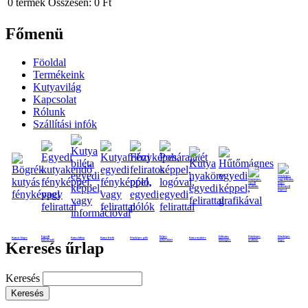
0
termék
Összesen:
0 Ft
Főmenü
Föoldal
Termékeink
Kutyavilág
Kapcsolat
Rólunk
Szállítási infók
Egyedi
Képes
Feliratos
Fényképes
Fényképes
Kutyás bögre
Kutya biléta
Kutya frizbi
Fényképes póló
Kutya nyakörv
kutyakendő
poháralátét
hűtmágnes
nyaklánc
bögre
Keresés űrlap
Keresés