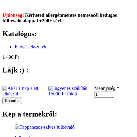
Újdonság!
Kérheted allergénmentes nemesacél bedugós
fülbevaló alappal +200Ft-ért!
Katalógus:
Kutyás ékszerek
1 490 Ft
Lájk :) :
Mennyiség
*
Kép a termékről: