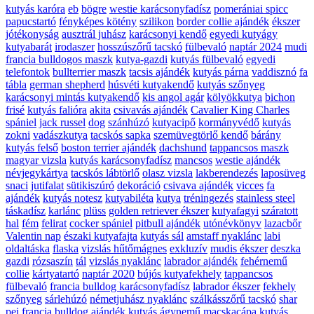
kutyás karóra
eb
bögre
westie karácsonyfadísz
pomerániai spicc
papucstartó
fényképes kötény
szilikon
border collie ajándék
ékszer
jótékonyság
ausztrál juhász
karácsonyi kendő
egyedi kutyágy
kutyabarát
irodaszer
hosszúszőrű tacskó
fülbevaló
naptár 2024
mudi
francia bulldogos maszk
kutya-gazdi
kutyás fülbevaló
egyedi
telefontok
bullterrier maszk
tacsis ajándék
kutyás párna
vaddisznó
fa
tábla
german shepherd
húsvéti kutyakendő
kutyás szőnyeg
karácsonyi mintás kutyakendő
kis angol agár
kölyökkutya
bichon
frisé
kutyás falióra
akita
csivavás ajándék
Cavalier King Charles
spániel
jack russel
dog
szánhúzó
kutyacipő
kormányvédő
kutyás
zokni
vadászkutya
tacskós sapka
szemüvegtörlő kendő
bárány
kutyás felső
boston terrier ajándék
dachshund
tappancsos maszk
magyar vizsla
kutyás karácsonyfadísz
mancsos
westie ajándék
névjegykártya
tacskós lábtörlő
olasz vizsla
lakberendezés
laposüveg
snaci
jutifalat
sütikiszúró
dekoráció
csivava ajándék
vicces
fa
ajándék
kutyás notesz
kutyabiléta
kutya
tréningezés
stainless steel
táskadísz
karlánc
plüss
golden retriever ékszer
kutyafagyi
száratott
hal
fém
felirat
cocker spániel
pitbull ajándék
utónévkönyv
lazacbőr
Valentin nap
északi kutyafajta
kutyás sál
amstaff nyaklánc
labi
oldaltáska
flaska
vizslás hűtőmágnes
exkluzív
mudis ékszer
deszka
gazdi
rózsaszín
tál
vizslás nyaklánc
labrador ajándék
fehérnemű
collie
kártyatartó
naptár 2020
bújós kutyafekhely
tappancsos
fülbevaló
francia bulldog karácsonyfadísz
labrador ékszer
fekhely
szőnyeg
sárlehúzó
németjuhász nyaklánc
szálkásszőrű tacskó
shar
pei
francia bulldog ajándék
kutyás ágynemű
macskacápa
kutyás