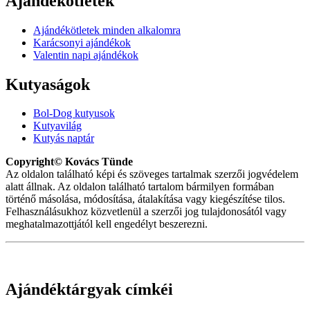
Ajándékötletek
Ajándékötletek minden alkalomra
Karácsonyi ajándékok
Valentin napi ajándékok
Kutyaságok
Bol-Dog kutyusok
Kutyavilág
Kutyás naptár
Copyright© Kovács Tünde
Az oldalon található képi és szöveges tartalmak szerzői jogvédelem
alatt állnak. Az oldalon található tartalom bármilyen formában
történő másolása, módosítása, átalakítása vagy kiegészítése tilos.
Felhasználásukhoz közvetlenül a szerzői jog tulajdonosától vagy
meghatalmazottjától kell engedélyt beszerezni.
Ajándéktárgyak címkéi