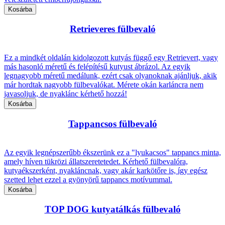
Retrieveres fülbevaló
Ez a mindkét oldalán kidolgozott kutyás függő egy Retrievert, vagy
más hasonló méretű és felépítésű kutyust ábrázol. Az egyik
legnagyobb méretű medálunk, ezért csak olyanoknak ajánljuk, akik
már hordtak nagyobb fülbevalókat. Mérete okán karláncra nem
javasoljuk, de nyaklánc kérhető hozzá!
Tappancsos fülbevaló
Az egyik legnépszerűbb ékszerünk ez a "lyukacsos" tappancs minta,
amely híven tükrözi állatszeretetedet. Kérhető fülbevalóra,
kutyaékszerként, nyakláncnak, vagy akár karkötőre is, így egész
szetted lehet ezzel a gyönyörű tappancs motívummal.
TOP DOG kutyatálkás fülbevaló