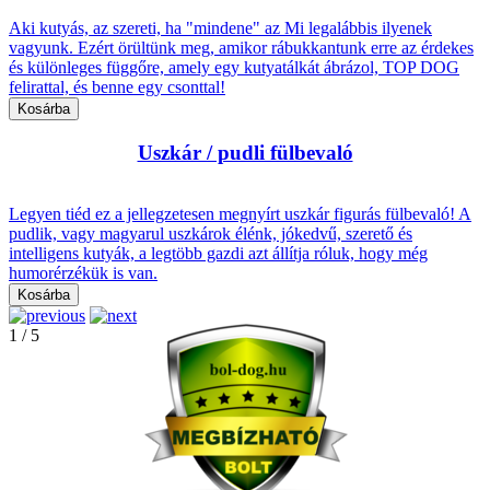
Aki kutyás, az szereti, ha "mindene" az Mi legalábbis ilyenek
vagyunk. Ezért örültünk meg, amikor rábukkantunk erre az érdekes
és különleges függőre, amely egy kutyatálkát ábrázol, TOP DOG
felirattal, és benne egy csonttal!
Uszkár / pudli fülbevaló
Legyen tiéd ez a jellegzetesen megnyírt uszkár figurás fülbevaló! A
pudlik, vagy magyarul uszkárok élénk, jókedvű, szerető és
intelligens kutyák, a legtöbb gazdi azt állítja róluk, hogy még
humorérzékük is van.
1
/
5