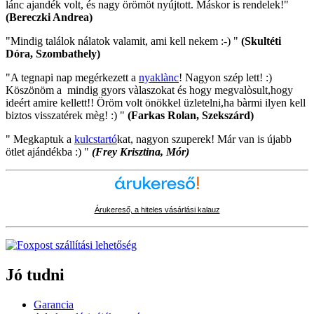
lánc ajandék volt, és nagy örömöt nyújtott. Máskor is rendelek!"
(Bereczki Andrea)
"Mindig találok nálatok valamit, ami kell nekem :-) "
(Skultéti
Dóra, Szombathely)
"A tegnapi nap megérkezett a
nyaklànc
! Nagyon szép lett! :)
Köszönöm a mindig gyors vàlaszokat és hogy megvalòsult,hogy
ideért amire kellett!! Öröm volt önökkel üzletelni,ha bàrmi ilyen kell
biztos visszatérek mèg! :) "
(Farkas Rolan, Szekszárd)
" Megkaptuk a
kulcstartó
kat, nagyon szuperek! Már van is újabb
ötlet ajándékba :) "
(Frey Krisztina, Mór)
Árukereső, a hiteles vásárlási kalauz
Jó tudni
Garancia