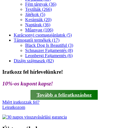
Fém tárgyak (36)
Textíliák (266)
Játékok (5)
Kerámiák (20)
Naptárak (36)
Műanyag (106)
Karácsonyi csomagajánlatok (5)
Támogatói termékek (17)
Black Dog Is Beautiful (3)
Schnauzer Fajtamentés (8)
Leonbergi Fajtamentés (6)
Dizájn szájmaszk (82)
Iratkozz fel hírlevelünkre!
10%-os kupont kapsz!
Tovább a feliratkozáshoz
Miért iratkozzak fel?
Leiratkozom