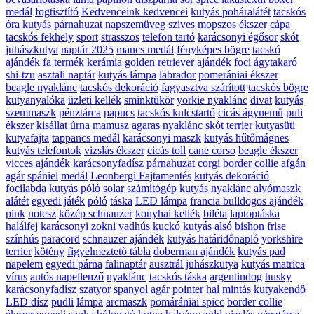
medál
fogtisztító
Kedvenceink kedvencei
kutyás poháralátét
tacskós
óra
kutyás párnahuzat
napszemüveg
szives
mopszos ékszer
cápa
tacskós fekhely
sport
strasszos
telefon tartó
karácsonyi égősor
skót
juhászkutya
naptár 2025
mancs medál
fényképes bögre
tacskó
ajándék
fa termék
kerámia
golden retriever ajándék
foci
ágytakaró
shi-tzu
asztali naptár
kutyás lámpa
labrador
pomerániai ékszer
beagle nyaklánc
tacskós dekoráció
fagyasztva szárított
tacskós bögre
kutyanyalóka
üzleti kellék
sminktükör
yorkie nyaklánc
divat
kutyás
szemmaszk
pénztárca
papucs
tacskós kulcstartó
cicás ágynemű
puli
ékszer
kisállat úrna
mamusz
agaras nyaklánc
skót terrier
kutyasüti
kutyafajta
tappancs medál
karácsonyi maszk
kutyás hűtőmágnes
kutyás telefontok
vizslás ékszer
cicás toll
cane corso
beagle ékszer
vicces ajándék
karácsonyfadísz
párnahuzat
corgi
border collie
afgán
agár
spániel
medál
Leonbergi Fajtamentés
kutyás dekoráció
focilabda
kutyás póló
solar
számítógép
kutyás nyaklánc
alvómaszk
alátét
egyedi játék
póló
táska
LED lámpa
francia bulldogos ajándék
pink
notesz
közép schnauzer
konyhai kellék
biléta
laptoptáska
halálfej
karácsonyi zokni
vadhús
kuckó
kutyás alsó
bishon frise
színhús
paracord
schnauzer ajándék
kutyás határidőnapló
yorkshire
terrier
kötény
figyelmeztető tábla
doberman ajándék
kutyás pad
napelem
egyedi párna
falinaptár
ausztrál juhászkutya
kutyás matrica
vírus
autós napellenző
nyaklánc
tacskós táska
argentindog
husky
karácsonyfadísz
szatyor
spanyol agár
pointer
hal
mintás kutyakendő
LED dísz
pudli
lámpa
arcmaszk
pomárániai spicc
border collie