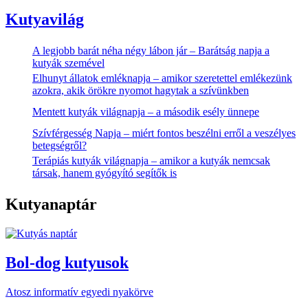
Kutyavilág
A legjobb barát néha négy lábon jár – Barátság napja a
kutyák szemével
Elhunyt állatok emléknapja – amikor szeretettel emlékezünk
azokra, akik örökre nyomot hagytak a szívünkben
Mentett kutyák világnapja – a második esély ünnepe
Szívférgesség Napja – miért fontos beszélni erről a veszélyes
betegségről?
Terápiás kutyák világnapja – amikor a kutyák nemcsak
társak, hanem gyógyító segítők is
Kutyanaptár
Bol-dog kutyusok
Atosz informatív egyedi nyakörve