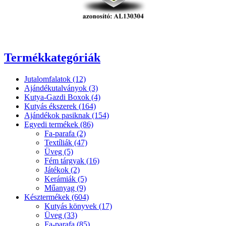
Termékkategóriák
Jutalomfalatok (12)
Ajándékutalványok (3)
Kutya-Gazdi Boxok (4)
Kutyás ékszerek (164)
Ajándékok pasiknak (154)
Egyedi termékek (86)
Fa-parafa (2)
Textíliák (47)
Üveg (5)
Fém tárgyak (16)
Játékok (2)
Kerámiák (5)
Műanyag (9)
Késztermékek (604)
Kutyás könyvek (17)
Üveg (33)
Fa-parafa (85)