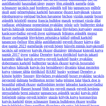
autóillatosító
használati tárgy
puppy
fém ajándék
garnéla
óriás
schnauzer
tacskós pad
borderes ajándék
toll
bio
tappancsos
műbőr
skull
autó
németjuhász karkötő
havanese
ékszer kutyáknak
vászon
édesburgonya
egérpad
bichon havanese
bichon
vizslás naptár
boxer
ajándék
kéztörlő
mopsz
francia bulldog
maszk
weimari vizsla
állat
vadlazac
ajtótámasz
pomerániai nyaklánc
póráz
szív
bullterrier táska
kutyás hátizsák
pomerániai
vizslás táska
fényképes kutyaágy
agaras
karácsonyfadísz
egyedi üveg
szájmaszk
feliratos ajándék
mopsz
ékszer
zsebnaptár
fényképes pénztárca
kitűző
pitbull karkötő
tapancsos
égősor
fém tábla
autóillatosító
egyedi ékszer
kártya
dán
dog
naptár 2023
garnélarák
egyedi bögre
húsvéti mintás kutyakendő
tacskós sál
retriever
kutyák ékszer
dísztárgy
üléshuzat
kistestű kutya
naptár 2017
üveg
vadász
Demény
kutya törölköző
kutyás takaró
karantén
tálka
kutyás gyertya
egyedi karkötő
husky nyaklánc
dobermann karkötő
bullterrier
tacskós ékszer
kutyás boxeralsó
kutyabox
hátizsák
kutyás óra
bernáthegyi
divatáru
kínai meztelen
kutya
vintage tábla
törölköző
BARF
husky
weimari
Demény a
kötsög
hobby
Snoopy
fényképes nyakkendő
boxer nyaklánc
tacskós
ágynemű
dalmata
bedlington terrier
baba
tréning falat
black dog is
beautiful
pitbull ékszer
staffordshire terrier
labrador karácsonyfadísz
fa kulcstartó
Basset hound
Shih tzu
egyedi maszk
egyedi kerámia
stresszlabda
berni pásztor
tappancsos ajándék
tacskó
kutyás pléd
fotógömb
párna
egyedi kötény
utazás
kölyök kutya
koronavírus
kutyás karkötő
törpe schnauzer
francia bulldogos ékszer
textília
bevásárlótáska
láma
papillon
díszpárna
sör
spicc
lakástextil
boxer