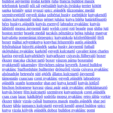
bulldog ágynemű
irodai kellék
ruha
francia bulldog maszk
telefontok
kendő
női sál
egéralátét
kutyás övtáska
terrier
kötött
sapka
kristály
spizt
nyuszi
spicc ajándék
tűzzománc medál
szemüvegtörlő
egyedi táska
szibériai husky
zsebtükör
kutyakendő
színes kutyakendő
mókus
német juhász
kutya biléta
határidőnapló
bézs
huskys ajándék
kutyás esernyő
labrador nyaklánc
kutyás
lábtörlő
mopsz ágynemű
itató
welsh corgi
roti
beagle
pug
shiba
juti
boston terrier
beagle medál
tacskós pénztárca
belga juhász
magyar
kutyafajta
pomerániai törpespicc
kutyaiskola
kézfertőtlenítő
férfi
boxer
máltai selyemkutya
konyhai felszerelés
autós ajándék
felsőruházat
húsvéti ajándék
sapka
husky ágynemű
futball
skótjuhász nyaklánc
karkötő
egyedi kulcstartó
cavalier king charles
karóra
egyedi kutyafekhely
kutyaékszer
csivavás fülbevaló
boxer
ékszer
macska
clicker tartó
boxer
vászon párna
boxeralsó
nyakkendő
takarmány
fényképes párna
keverék
Angol bulldog
nyaklánc
Staffordshire bullterrier
drótszőrű vizsla
csivava nyaklánc
alsónadrág
betegség
süti
ajtóék
állatos kulcstartó
ágynemű
támogatás
csaucsau
corgi nyaklánc
egyedi ajándék
labradoros
ajándék
szatén
komondor
shar-pei
kutya kendő
kutyás kitűző
bischon bolognese
kuvasz
olasz agár
agár nyaklánc
ajtókitámasztó
kutyás bögre
fém kulcstartó
szemüveg
kutyapiszok
corgi ajándék
csau csau
lazac
kádkilépő
sodrófa
mopsz nyaklánc
retro tábla
yorkie
ékszer
tükör
vizsla
csősál
humoros maszk
mudis ajándék
shar pei
ékszer
tábla
tappancs kulcstartó
egyedi kendő
angol buldog
spicc
kutya
vizsla kölyök
ajándék doboz
bulldog nyaklánc
pomi