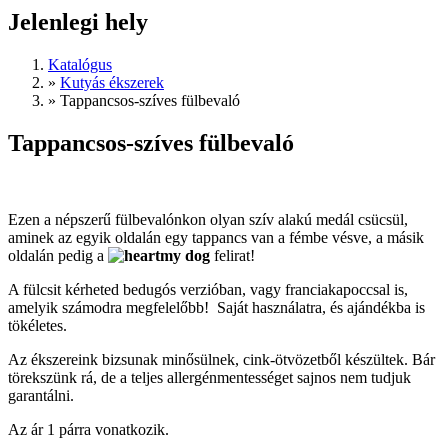
Jelenlegi hely
Katalógus
»
Kutyás ékszerek
»
Tappancsos-szíves fülbevaló
Tappancsos-szíves fülbevaló
Ezen a népszerű fülbevalónkon olyan szív alakú medál csücsül,
aminek az egyik oldalán egy tappancs van a fémbe vésve, a másik
oldalán pedig a
my dog
felirat!
A fülcsit kérheted bedugós verzióban, vagy franciakapoccsal is,
amelyik számodra megfelelőbb! Saját használatra, és ajándékba is
tökéletes.
Az ékszereink bizsunak minősülnek, cink-ötvözetből készültek. Bár
törekszünk rá, de a teljes allergénmentességet sajnos nem tudjuk
garantálni.
Az ár 1 párra vonatkozik.