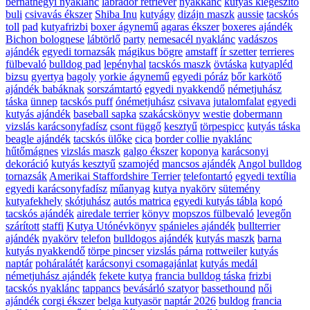
bernáthegyi nyaklánc
labrador retriever
nyakkánc
kutyás kiegészítő
buli
csivavás ékszer
Shiba Inu
kutyágy
dizájn maszk
aussie
tacskós
toll
pad
kutyafrizbi
boxer ágynemű
agaras ékszer
boxeres ajándék
Bichon bolognese
lábtörlő
party
nemesacél nyaklánc
vadászos
ajándék
egyedi tornazsák
mágikus bögre
amstaff
ír szetter
terrieres
fülbevaló
bulldog pad
lepényhal
tacskós maszk
övtáska
kutyapléd
bizsu
gyertya
bagoly
yorkie ágynemű
egyedi póráz
bőr karkötő
ajándék babáknak
sorszámtartó
egyedi nyakkendő
németjuhász
táska
ünnep
tacskós puff
ónémetjuhász
csivava
jutalomfalat
egyedi
kutyás ajándék
baseball sapka
szakácskönyv
westie
dobermann
vizslás karácsonyfadísz
csont függő
kesztyű
törpespicc
kutyás táska
beagle ajándék
tacskós ülőke
cica
border collie nyaklánc
hűtőmágnes
vizslás maszk
galgo ékszer
koponya
karácsonyi
dekoráció
kutyás kesztyű
szamojéd
mancsos ajándék
Angol bulldog
tornazsák
Amerikai Staffordshire Terrier
telefontartó
egyedi textília
egyedi karácsonyfadísz
műanyag
kutya nyakörv
sütemény
kutyafekhely
skótjuhász
autós matrica
egyedi kutyás tábla
kopó
tacskós ajándék
airedale terrier
könyv
mopszos fülbevaló
levegőn
szárított
staffi
Kutya Utónévkönyv
spánieles ajándék
bullterrier
ajándék
nyakörv
telefon
bulldogos ajándék
kutyás maszk
barna
kutyás nyakkendő
törpe pincser
vizslás párna
rottweiler
kutyás
naptár
poháralátét
karácsonyi csomagajánlat
kutyás medál
németjuhász ajándék
fekete kutya
francia bulldog táska
frizbi
tacskós nyaklánc
tappancs
bevásárló szatyor
bassethound
női
ajándék
corgi ékszer
belga kutyasör
naptár 2026
buldog
francia